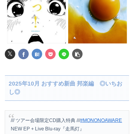
私の地元は治安が悪く、弱いものいじめや犯罪を楽しみながら行うことが陽キャの条件だった
【朗報】菅直人元総理、再評価されるｗｗｗｗｗｗｗｗｗｗｗｗｗｗｗｗｗｗ
医者「麻酔かけますよ」 ワイ（全身麻酔に耐えて見せる！うおおおおおお！！！！）→
結婚半年で夫婦喧嘩をしたら夫に「元カノのことを1番愛している。彼女に比べたら10%ほどしか君を愛していない。親を喜ばせたいから結婚した」と言われ...
𝕏
【素ちゃん】ちゃんひなの大食い企画ｷﾀ━━━━━(ﾟ∀ﾟ)━━━━━━ !!!!!【AKB48大食い久保姫菜乃がびっくえんじぇるの食生活に挑戦！...
【動画】甲子園の女性審判、大誤審で炎上
2025年10月 おすすめ新曲 邦楽編 ◎いちお
【速報】ワイ（25）、営業から工場のラインへ異動した結果・・・・・・
し◎
【悲報】楽天モバイルさんww9月末に人権を失う模様wwwww
【画像】妹さん、ブラジャーだけでくつろいでしまうｗｗｗwｗｗｗｗｗｗｗｗ❤
/// ツアー会場限定CD購入特典 ///
#MONONOAWARE
【速報】ユニクロの置くだけセルフレジ、スーパーにも導入へ
NEW EP + Live Blu-ray『走馬灯』