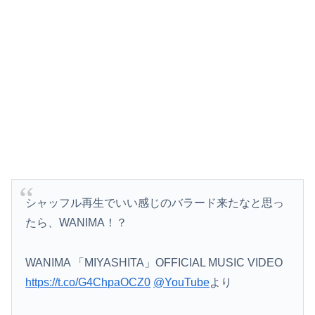
移民反対派に聞きたいんやが
Amazon「マンガ毎週末セール（50%還元）」アツいスポーツマンガ祭り最終日到来！！！
【悲報】コメ農家「今年は安くなりすぎ」「こんな値段じゃ米作りをやめる人も多くなるんじゃないかな?」
誤って脳幹を摘出された女性､重篤な植物状態だが､意識は正常で何かを思考していると判明
【画像】今週の咲-Saki-、役満炸裂で大荒れwwww.
【悲報】ロシア、じわじわと逝き始める
【動画】よく助けられたな。岐阜の川で外国人が溺れてしまう事故。
シャッフル再生でいい感じのバラード来たなと思っ
たら、WANIMA！？
【悲報】女だけど性行為できない結果ｗｗｗｗｗｗｗｗｗｗwwww
「撃たれても撃っちゃイカン」警視庁OBが明かす拳銃使用の葛藤…河内長野「2発で射殺」なぜ起きた？
WANIMA 「MIYASHITA」OFFICIAL MUSIC VIDEO
https://t.co/G4ChpaOCZ0
@YouTube
より