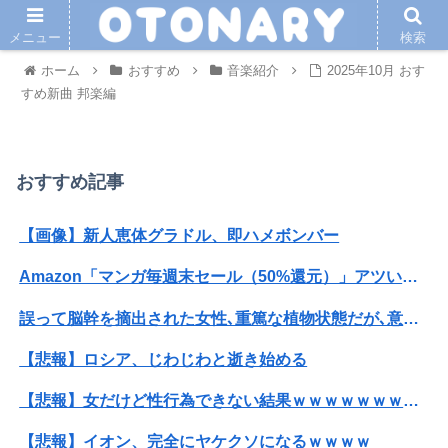
メニュー
検索
ホーム
おすすめ
音楽紹介
2025年10月 おす
すめ新曲 邦楽編
おすすめ記事
【画像】新人恵体グラドル、即ハメボンバー
Amazon「マンガ毎週末セール（50%還元）」アツいスポーツマンガ祭り最終日到来！！！
誤って脳幹を摘出された女性､重篤な植物状態だが､意識は正常で何かを思考していると判明
【悲報】ロシア、じわじわと逝き始める
【悲報】女だけど性行為できない結果ｗｗｗｗｗｗｗｗｗｗwwww
【悲報】イオン、完全にヤケクソになるｗｗｗｗ