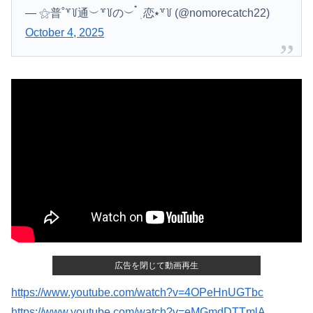
— ⚝普˚꒷꒦通︶꒷꒦の︶ ๋ ࣭ 恋⭑꒷꒦ (@nomorecatch22)
October 4, 2025
広告を閉じて動画再生
https://www.youtube.com/watch?v=4OPeHnUGTbc
https://www.youtube.com/watch?v=eMGmdDTTmlA