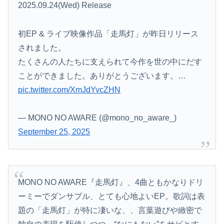
44歳バツイチなんだが、仕事が長続きしません。突然仕事に行くのが嫌になって...
2025.09.24(Wed) Release
TBS新人アナ ブラチラ、お尻くっきり、Y字開脚！！
初EP & ライブ映像作品「走馬灯」が昨日リリース
彼は私が何かしても、一度も「ありがとう」と言わない
されました。
たくさんの人たちに支えられて今作を世の中にだす
ユーチューバー「撮影で使うから、この高級時計も車もぜ～んぶ経費でタダ！ｗ」
ことができました。ありがとうございます。…
【画像】佐倉綾音(32)さん、自分のシコポイントに気がついて見せびらかすｗ
pic.twitter.com/XmJdYvcZHN
【画像】影山優佳さん(25)、下着姿であたシコが止まらない
— MONO NO AWARE (@mono_no_aware_)
中国、三峡ダムが全開放流。長江流域で深刻な洪水被害
September 25, 2025
【画像】エチビデ女優さん、番組の企画でハッスルしすぎてしまうｗｗｗｗｗｗ
【悲報】コメ農家「今年は安くなりすぎ」「こんな値段じゃ米作りをやめる人も多くなるんじゃないかな?」
MONO NO AWARE『走馬灯』、4曲ともかなりドリ
移民反対派に聞きたいんやが
ーミーでダンサブル、とても心地よいEP。歌詞は表
【悲報】韓国、ロシアウクライナ戦争に参戦へ！！！
題の「走馬灯」が特に凄いな、、言葉遊びや緻密で