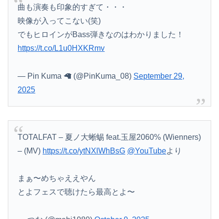
曲も演奏も印象的すぎて・・・
映像が入ってこない(笑)
でもヒロインがBass弾きなのはわかりました！
https://t.co/L1u0HXKRmv
— Pin Kuma 🦙 (@PinKuma_08)
September 29,
2025
TOTALFAT – 夏ノ大蜥蜴 feat.玉屋2060% (Wienners)
– (MV)
https://t.co/ytNXlWhBsG
@YouTube
より
まぁ〜めちゃええやん
とよフェスで聴けたら最高とよ〜