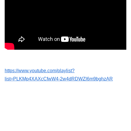
【動画】甲子園の女性審判、大誤審で炎上
【速報】ワイ（25）、営業から工場のラインへ異動した結果・・・・・・
【悲報】楽天モバイルさんww9月末に人権を失う模様wwwww
【画像】妹さん、ブラジャーだけでくつろいでしまうｗｗｗwｗｗｗｗｗｗｗｗ❤
【速報】ユニクロの置くだけセルフレジ、スーパーにも導入へ
44歳バツイチなんだが、仕事が長続きしません。突然仕事に行くのが嫌になって...
https://www.youtube.com/playlist?
list=PLKMp4XAXcCfwW4-2w4dRDWZl6m9bghzAR
TBS新人アナ ブラチラ、お尻くっきり、Y字開脚！！
彼は私が何かしても、一度も「ありがとう」と言わない
中国、三峡ダムが全開放流。長江流域で深刻な洪水被害
【画像】新人恵体グラドル、即ハメボンバー
【画像】影山優佳さん(25)、下着姿であたシコが止まらない