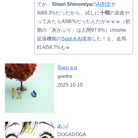
てか、
Shiori Shinomiya
の
AI判定
が
AI89.3%だったから、試しに
十明
の楽曲や
ってみたらAI96%だったんだがｗｗｗ（初
期の「灰かぶり」は人間97.6%）chrome
拡張機能の
Spot-if-AI
追加した！え、走馬
灯AI54.7%もｗ
Town e.p
goethe
2025-10-10
あっ!
DOGADOGA