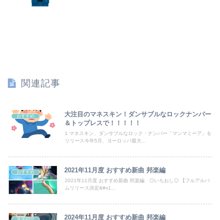
【速報】ワイ（25）、営業から工場のラインへ異動した結果・・・・・・
【悲報】楽天モバイルさんww9月末に人権を失う模様wwwww
【画像】妹さん、ブラジャーだけでくつろいでしまうｗｗｗwｗｗｗｗｗｗｗｗ❤
【速報】ユニクロの置くだけセルフレジ、スーパーにも導入へ
44歳バツイチなんだが、仕事が長続きしません。突然仕事に行くのが嫌になって...
関連記事
TBS新人アナ ブラチラ、お尻くっきり、Y字開脚！！
大注目のマネスキン！ダンサブルなロックナンバー
おすすめ
彼は私が何かしても、一度も「ありがとう」と言わない
＆トップレスで！！！！！
1 マネスキン、ダンサブルなロック・ナンバー「マンマミーア」を
ユーチューバー「撮影で使うから、この高級時計も車もぜ～んぶ経費でタダ！ｗ」
リリース今年5月、ヨーロッパ最大...
焼き鳥屋さんで鳥刺しを食べた結果・・・
2021年11月度 おすすめ新曲 邦楽編
おすすめ
2021年11月度 おすすめ新曲 邦楽編 ◎いちおし◎ 【フルアルバ
【画像】芋臭い田舎”JK”が垢抜けた結果、一同驚愕ｗｗｗｗｗｗｗｗｗｗｗｗ
ムリリース決定&#x1...
【画像】佐倉綾音(32)さん、自分のシコポイントに気がついて見せびらかすｗ
2024年11月度 おすすめ新曲 邦楽編
音楽紹介