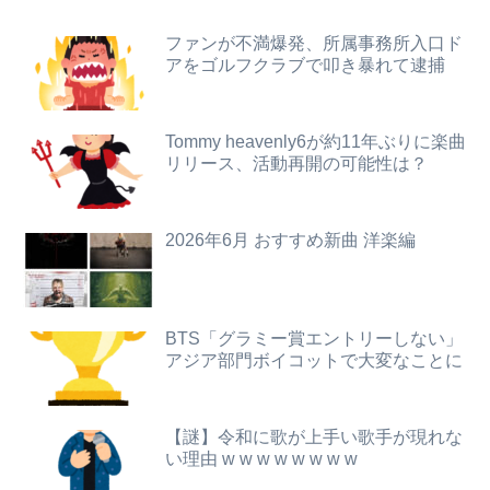
【画像】影山優佳さん(25)、下着姿であたシコが止まらない
【画像】坂口杏里、逃走してウ●カスまで晒されるｗｗｗｗｗ
ファンが不満爆発、所属事務所入口ド
移民反対派に聞きたいんやが
アをゴルフクラブで叩き暴れて逮捕
【放送事故】フジテレビ、女子大生を大量投入して闇深エロ番組ｗｗｗｗ
Amazon「マンガ毎週末セール（50%還元）」アツいスポーツマンガ祭り最終日到来！！！
【画像】巨人のエースが美女とシーシャバー(合法)で不倫wwwwww
Tommy heavenly6が約11年ぶりに楽曲
【悲報】コメ農家「今年は安くなりすぎ」「こんな値段じゃ米作りをやめる人も多くなるんじゃないかな?」
リリース、活動再開の可能性は？
【画像】フォロワー580万！Z世代のカリスマ、水着写真集の発売決定wwwwwさくら、沖縄を舞台にカワイイが爆発！！！
誤って脳幹を摘出された女性､重篤な植物状態だが､意識は正常で何かを思考していると判明
私の地元は治安が悪く、弱いものいじめや犯罪を楽しみながら行うことが陽キャの条件だった
【画像】今週の咲-Saki-、役満炸裂で大荒れwwww.
2026年6月 おすすめ新曲 洋楽編
【朗報】菅直人元総理、再評価されるｗｗｗｗｗｗｗｗｗｗｗｗｗｗｗｗｗｗ
【悲報】ロシア、じわじわと逝き始める
医者「麻酔かけますよ」 ワイ（全身麻酔に耐えて見せる！うおおおおおお！！！！）→
【動画】よく助けられたな。岐阜の川で外国人が溺れてしまう事故。
BTS「グラミー賞エントリーしない」
結婚半年で夫婦喧嘩をしたら夫に「元カノのことを1番愛している。彼女に比べたら10%ほどしか君を愛していない。親を喜ばせたいから結婚した」と言われ...
アジア部門ボイコットで大変なことに
【悲報】女だけど性行為できない結果ｗｗｗｗｗｗｗｗｗｗwwww
【素ちゃん】ちゃんひなの大食い企画ｷﾀ━━━━━(ﾟ∀ﾟ)━━━━━━ !!!!!【AKB48大食い久保姫菜乃がびっくえんじぇるの食生活に挑戦！...
「撃たれても撃っちゃイカン」警視庁OBが明かす拳銃使用の葛藤…河内長野「2発で射殺」なぜ起きた？
【謎】令和に歌が上手い歌手が現れな
【動画】甲子園の女性審判、大誤審で炎上
い理由 w w w w w w w w