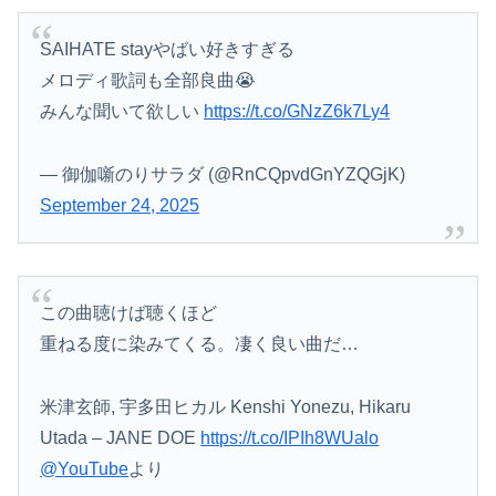
SAIHATE stayやばい好きすぎる
メロディ歌詞も全部良曲😭
みんな聞いて欲しい
https://t.co/GNzZ6k7Ly4
— 御伽噺のりサラダ (@RnCQpvdGnYZQGjK)
September 24, 2025
この曲聴けば聴くほど
重ねる度に染みてくる。凄く良い曲だ…
米津玄師, 宇多田ヒカル Kenshi Yonezu, Hikaru
Utada – JANE DOE
https://t.co/IPIh8WUalo
@YouTube
より