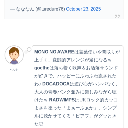
— なななん (@turedure76)
October 23, 2025
MONO NO AWARE
は言葉使いや間取りが
上手く、変態的アレンジが癖になるｗ
goethe
は落ち着く歌声＆お洒落サウンド
ハルト
が好きで、ハッピーにふわふわ癒された
わ♪
DOGADOGA
は遊び心がハンパなく、
大人の青春パンク並みに楽しみながら聴
けたｗ
RADWIMPS
はUKロック的カッコ
よさを捻った「まぁーふぁか」、シンプ
ルに聴かせてくる「ピアフ」がグッとき
た◎