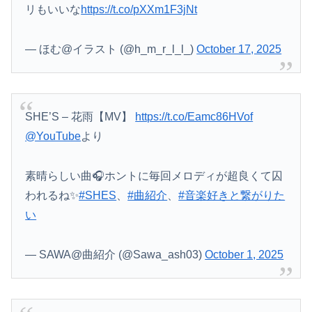
リもいいな
https://t.co/pXXm1F3jNt
— ほむ@イラスト (@h_m_r_l_l_)
October 17, 2025
SHE’S – 花雨【MV】
https://t.co/Eamc86HVof
@YouTube
より
素晴らしい曲🎧ホントに毎回メロディが超良くて囚
われるね✨
#SHES
、
#曲紹介
、
#音楽好きと繋がりた
い
— SAWA@曲紹介 (@Sawa_ash03)
October 1, 2025