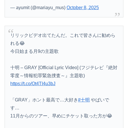
— ayumit (@mariayu_mus)
October 8, 2025
リリックビデオ出てたんだ。これで皆さんに勧めら
れる😂
今日始まる月9の主題歌
十明 – GRAY [Official Lyric Video] (フジテレビ『絶対
零度～情報犯罪緊急捜査～』主題歌)
https://t.co/Ot4TI4u3bJ
「GRAY」ホント最高で…大好き
#十明
やばいで
す…
11月からのツアー、早めにチケット取った方が😂