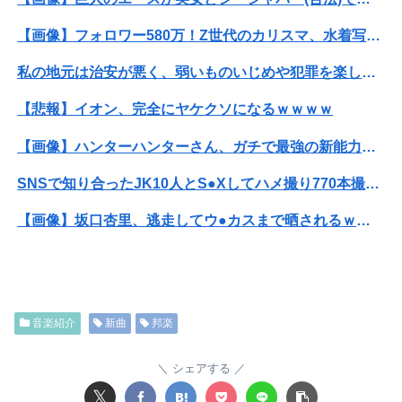
【画像】フォロワー580万！Z世代のカリスマ、水着写真集の発売決定wwwwwさくら、沖縄を舞台にカワイイが爆発！！！
私の地元は治安が悪く、弱いものいじめや犯罪を楽しみながら行うことが陽キャの条件だった
【悲報】イオン、完全にヤケクソになるｗｗｗｗ
【画像】ハンターハンターさん、ガチで最強の新能力を登場させてしまうｗｗｗｗｗｗｗ
SNSで知り合ったJK10人とS●Xしてハメ撮り770本撮ったイケメン逮捕wwwwwwwwwwwwwww
【画像】坂口杏里、逃走してウ●カスまで晒されるｗｗｗｗｗ
【放送事故】フジテレビ、女子大生を大量投入して闇深エロ番組ｗｗｗｗ
【朗報】菅直人元総理、再評価されるｗｗｗｗｗｗｗｗｗｗｗｗｗｗｗｗｗｗ
音楽紹介
新曲
邦楽
医者「麻酔かけますよ」 ワイ（全身麻酔に耐えて見せる！うおおおおおお！！！！）→
結婚半年で夫婦喧嘩をしたら夫に「元カノのことを1番愛している。彼女に比べたら10%ほどしか君を愛していない。親を喜ばせたいから結婚した」と言われ...
シェアする
𝕏