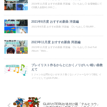
【画像】影山優佳さん(25)、下着姿であたシコが止まらない
2024年11月度 おすすめ新曲 邦楽編 ◎いちおし◎ 会場物販にて
CD購入金額¥2,000ご...
中国、三峡ダムが全開放流。長江流域で深刻な洪水被害
【画像】エチビデ女優さん、番組の企画でハッスルしすぎてしまうｗｗｗｗｗｗ
2021年8月度 おすすめ新曲 洋楽編
おすすめ
2021年8月度 おすすめ新曲 洋楽編 ◎いちおし◎ ❗️SURP...
【悲報】コメ農家「今年は安くなりすぎ」「こんな値段じゃ米作りをやめる人も多くなるんじゃないかな?」
移民反対派に聞きたいんやが
2023年11月度 おすすめ新曲 邦楽編
おすすめ
2023年11月度 おすすめ新曲 邦楽編 ◎いちおし◎ 2nd Full
【悲報】韓国、ロシアウクライナ戦争に参戦へ！！！
Album「Welc...
【画像】今週の咲-Saki-、役満炸裂で大荒れwwww.
プレイリスト作るからとにかくノリがいい軽い曲教
おすすめ
えて
【動画】よく助けられたな。岐阜の川で外国人が溺れてしまう事故。
1 ジャンルは問わないがオタク臭くないメジャーなやつで頼む イ
メージとしてはDA PUM...
「撃たれても撃っちゃイカン」警視庁OBが明かす拳銃使用の葛藤…河内長野「2発で射殺」なぜ起きた？
Powered by livedoor 相互RSS
GLAYのTERUが名付け親「テルヒコウ」