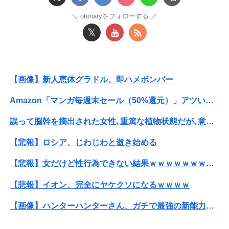
【素ちゃん】ちゃんひなの大食い企画ｷﾀ━━━━━(ﾟ∀ﾟ)━━━━━━ !!!!!【AKB48大食い久保姫菜乃がびっくえんじぇるの食生活に挑戦！...
otonaryをフォローする
【動画】甲子園の女性審判、大誤審で炎上
𝕏
【速報】ワイ（25）、営業から工場のラインへ異動した結果・・・・・・
【悲報】楽天モバイルさんww9月末に人権を失う模様wwwww
【画像】新人恵体グラドル、即ハメボンバー
【画像】妹さん、ブラジャーだけでくつろいでしまうｗｗｗwｗｗｗｗｗｗｗｗ❤
Amazon「マンガ毎週末セール（50%還元）」アツいスポーツマンガ祭り最終日到来！！！
【速報】ユニクロの置くだけセルフレジ、スーパーにも導入へ
誤って脳幹を摘出された女性､重篤な植物状態だが､意識は正常で何かを思考していると判明
44歳バツイチなんだが、仕事が長続きしません。突然仕事に行くのが嫌になって...
【悲報】ロシア、じわじわと逝き始める
TBS新人アナ ブラチラ、お尻くっきり、Y字開脚！！
【悲報】女だけど性行為できない結果ｗｗｗｗｗｗｗｗｗｗwwww
彼は私が何かしても、一度も「ありがとう」と言わない
【悲報】イオン、完全にヤケクソになるｗｗｗｗ
中国、三峡ダムが全開放流。長江流域で深刻な洪水被害
【画像】ハンターハンターさん、ガチで最強の新能力を登場させてしまうｗｗｗｗｗｗｗ
【画像】新人恵体グラドル、即ハメボンバー
SNSで知り合ったJK10人とS●Xしてハメ撮り770本撮ったイケメン逮捕wwwwwwwwwwwwwww