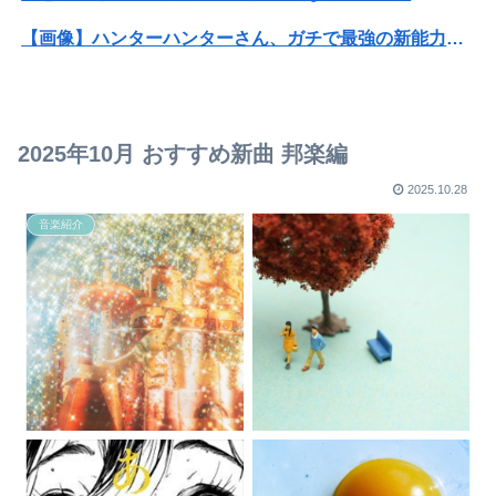
【画像】ハンターハンターさん、ガチで最強の新能力を登場させてしまうｗｗｗｗｗｗｗ
SNSで知り合ったJK10人とS●Xしてハメ撮り770本撮ったイケメン逮捕wwwwwwwwwwwwwww
【画像】坂口杏里、逃走してウ●カスまで晒されるｗｗｗｗｗ
2025年10月 おすすめ新曲 邦楽編
【放送事故】フジテレビ、女子大生を大量投入して闇深エロ番組ｗｗｗｗ
2025.10.28
焼き鳥屋さんで鳥刺しを食べた結果・・・
音楽紹介
【画像】芋臭い田舎”JK”が垢抜けた結果、一同驚愕ｗｗｗｗｗｗｗｗｗｗｗｗ
【画像】男の娘で抜いたら濃いのが出た
米農家「流石にこんな値段じゃ、米作り辞める人、出るんじゃないかなあ？？」⭐︎２
【悲報】アニソン盆踊り荒れててワロタ
【画像】巨人のエースが美女とシーシャバー(合法)で不倫wwwwww
【画像】フォロワー580万！Z世代のカリスマ、水着写真集の発売決定wwwwwさくら、沖縄を舞台にカワイイが爆発！！！