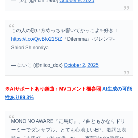
— つな (@mahi1980)
October 9, 2025
この人の歌い方めっちゃ響いてかっこよ✨好き！
https://t.co/QwBIo21SiZ
『Dilemma』-ジレンマ-
Shiori Shinomiya
— にいこ (@niico_dqx)
October 2, 2025
※AIサポートあり楽曲 ↑ MVコメント欄参照
AI生成の可能
性あり89.3%
MONO NO AWARE『走馬灯』、4曲ともかなりドリ
ーミーでダンサブル、とても心地よいEP。歌詞は表