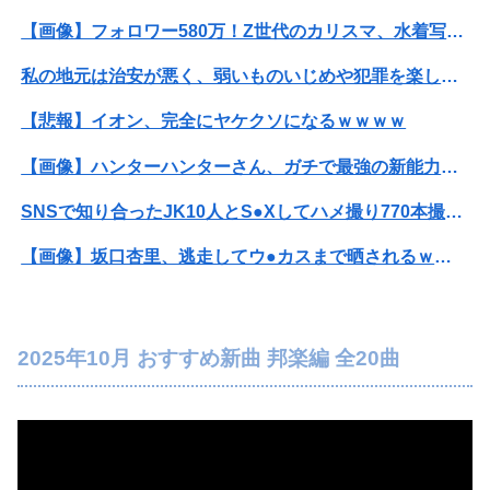
【画像】フォロワー580万！Z世代のカリスマ、水着写真集の発売決定wwwwwさくら、沖縄を舞台にカワイイが爆発！！！
私の地元は治安が悪く、弱いものいじめや犯罪を楽しみながら行うことが陽キャの条件だった
【悲報】イオン、完全にヤケクソになるｗｗｗｗ
【画像】ハンターハンターさん、ガチで最強の新能力を登場させてしまうｗｗｗｗｗｗｗ
SNSで知り合ったJK10人とS●Xしてハメ撮り770本撮ったイケメン逮捕wwwwwwwwwwwwwww
【画像】坂口杏里、逃走してウ●カスまで晒されるｗｗｗｗｗ
【放送事故】フジテレビ、女子大生を大量投入して闇深エロ番組ｗｗｗｗ
【朗報】菅直人元総理、再評価されるｗｗｗｗｗｗｗｗｗｗｗｗｗｗｗｗｗｗ
2025年10月 おすすめ新曲 邦楽編 全20曲
医者「麻酔かけますよ」 ワイ（全身麻酔に耐えて見せる！うおおおおおお！！！！）→
結婚半年で夫婦喧嘩をしたら夫に「元カノのことを1番愛している。彼女に比べたら10%ほどしか君を愛していない。親を喜ばせたいから結婚した」と言われ...
【素ちゃん】ちゃんひなの大食い企画ｷﾀ━━━━━(ﾟ∀ﾟ)━━━━━━ !!!!!【AKB48大食い久保姫菜乃がびっくえんじぇるの食生活に挑戦！...