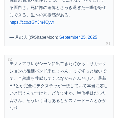
独自の表現を駆使しつつ、“なにもない”をサビとす
【画像】今週の咲-Saki-、役満炸裂で大荒れwwww.
る面白さ。死に際の追憶とさっき過ぎた一瞬を等価
【動画】よく助けられたな。岐阜の川で外国人が溺れてしまう事故。
にできる、生への高揚感がある。
https://t.co/zGYJm4Oyvr
「撃たれても撃っちゃイカン」警視庁OBが明かす拳銃使用の葛藤…河内長野「2発で射殺」なぜ起きた？
— 月の人 (@ShapeMoon)
September 25, 2025
モノノアワレがシーンに出てきた時から「サカナク
ションの後継バンド来たじゃん」ってずっと騒いで
て、全然誰も共感してくれなかったんだけど、最新
EPとか完全にテクスチャが一致していて本当に嬉し
いと思うんですけど、どうですか、半信半疑だった
皆さん、そういう日もあるとかスノードームとかか
なり