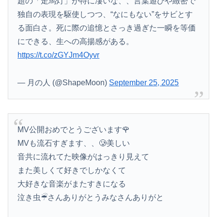
題の「走馬灯」が特に凄いな、、言葉遊びや緻密で
独自の表現を駆使しつつ、“なにもない”をサビとす
る面白さ。死に際の追憶とさっき過ぎた一瞬を等価
にできる、生への高揚感がある。
https://t.co/zGYJm4Oyvr
— 月の人 (@ShapeMoon)
September 25, 2025
MV公開おめでとうございます🌹
MVも流石すぎます、、🥲美しい
音共に流れてた映像がはっきり見えて
また美しくて好きでしかなくて
大好きな音楽がまたすきになる
泣き虫☔︎さんありがとうみなさんありがと