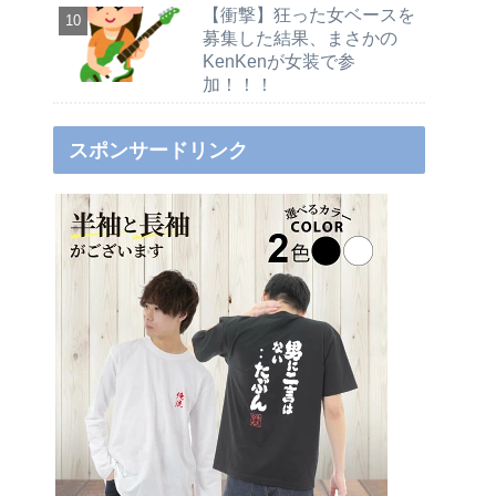
【衝撃】狂った女ベースを
募集した結果、まさかの
KenKenが女装で参
加！！！
スポンサードリンク