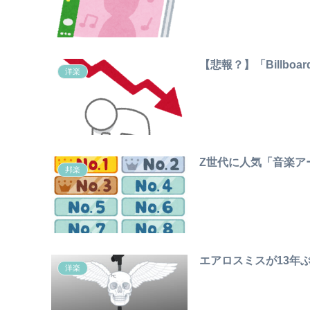
【悲報？】「Billboa
洋楽
Z世代に人気「音楽アー
邦楽
エアロスミスが13年
洋楽