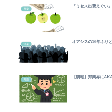
「ミセス出費えぐい」M
邦楽
オアシスの16年ぶり
洋楽
【朗報】邦楽界にAK
邦楽