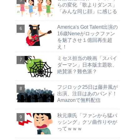
らの変化「歌よりダンス」
「みんな同じ顔」に感じる
America's Got Talent出演の
16歳Neneがロックファン
を魅了させ１億回再生超
え！
ミセス担当の映画「スパイ
ダーマン」日本版主題歌、
絶賛派？難色派？
フジロック25日は藤井風が
出演、注目はあのバンド！
Amazonで無料配信
秋元康氏「ファンから猛バ
ッシング」クソ曲作りやが
ってｗｗｗ