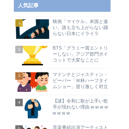
人気記事
映画「マイケル」米国と違
い、誰も立ち上がらない踊
らない日本にイライラ
BTS「グラミー賞エントリ
ーしない」アジア部門ボイ
コットで大変なことに
マドンナとジャスティン・
ビーバー「Ｗ杯ハーフタイ
ムショー」巡り激しく対立
【謎】令和に歌が上手い歌
手が現れない理由 w w w w
w w w w
音楽番組出演アーティスト