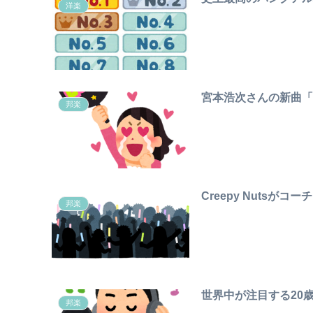
洋楽
宮本浩次さんの新曲「I
邦楽
Creepy Nuts
邦楽
世界中が注目する20
邦楽