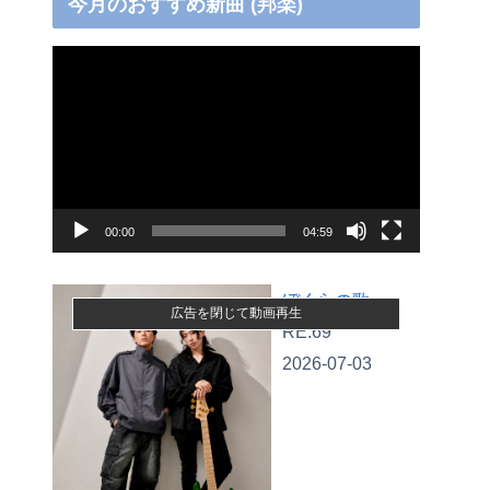
今月のおすすめ新曲 (邦楽)
動
画
プ
レ
ー
ヤ
00:00
04:59
ー
ぼくらの歌
広告を閉じて動画再生
RE:69
2026-07-03