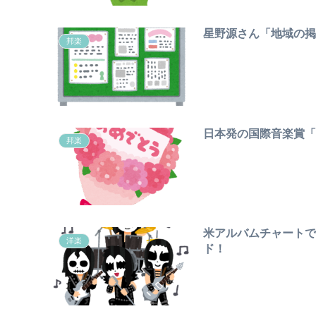
星野源さん「地域の
邦楽
日本発の国際音楽賞「M
邦楽
米アルバムチャート
洋楽
ド！