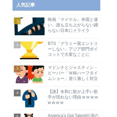
人気記事
映画「マイケル」米国と違
い、誰も立ち上がらない踊
らない日本にイライラ
BTS「グラミー賞エントリ
ーしない」アジア部門ボイ
コットで大変なことに
マドンナとジャスティン・
ビーバー「Ｗ杯ハーフタイ
ムショー」巡り激しく対立
【謎】令和に歌が上手い歌
手が現れない理由 w w w w
w w w w
America's Got Talent出演の