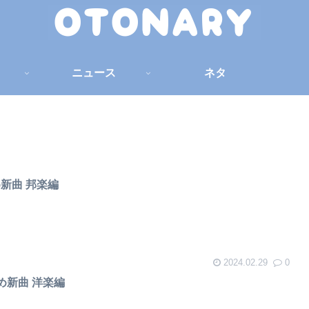
ニュース
ネタ
め新曲 邦楽編
2024.02.29
0
すめ新曲 洋楽編