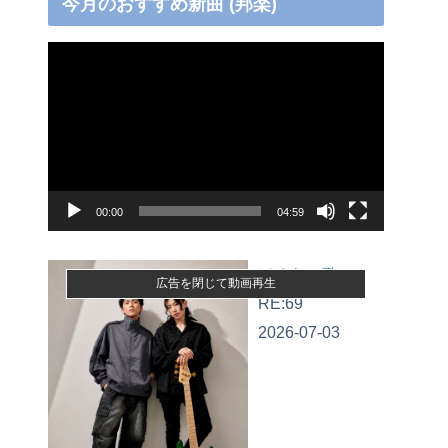
今月のおすすめ新曲 (邦楽)
動
画
プ
レ
ー
ヤ
00:00
04:59
ー
ぼくらの歌
広告を閉じて動画再生
RE:69
2026-07-03