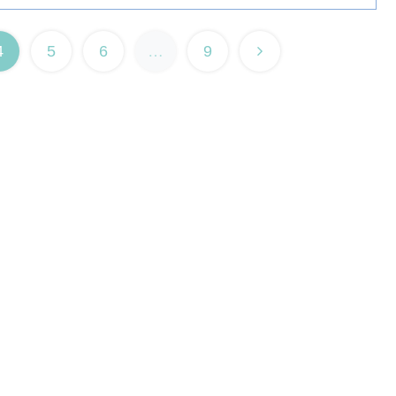
4
5
6
…
9