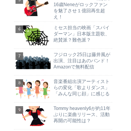
16歳Neneがロックファン
を魅了させ１億回再生超
え！
ミセス担当の映画「スパイ
ダーマン」日本版主題歌、
絶賛派？難色派？
フジロック25日は藤井風が
出演、注目はあのバンド！
Amazonで無料配信
音楽番組出演アーティスト
らの変化「歌よりダンス」
「みんな同じ顔」に感じる
Tommy heavenly6が約11年
ぶりに楽曲リリース、活動
再開の可能性は？