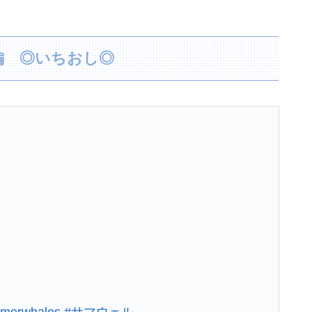
税（8%→1%）に93.2%の国民が賛成してしまう
た義母が私との接触を避けるようになり...
楽編 ◎いちおし◎
牛をゲットしてしまう【AKB48徳永羚海/坂川陽香】
【悲報】ゲーム配信ユーチューバー…家賃8万円の部屋で深夜配信→管理会社から厳重注意されてお気持ち表明
ン」は終わった？＝ネット「中国より100倍いい」
IF動画あり】
は？ そういう薬飲んでたりしない？」→
私「どこに行ってたの？」娘「…」→無言で家を出た娘の日記を見て、隠されていた本音を知ることになり…
ンでいいの…？」
死去した有名作家の遺作が予約開始、すると『信じられない問い合わせがあった』と書店員が明らかにして……
merwhales
#サマウェル