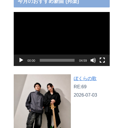
今月のおすすめ新曲 (邦楽)
動
画
プ
レ
ー
ヤ
00:00
04:59
ー
ぼくらの歌
RE:69
2026-07-03