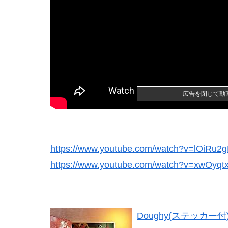
広告を閉じて動
Powered by livedoor 相互RSS
https://www.youtube.com/watch?v=lOiRu2
https://www.youtube.com/watch?v=xwOyq
Doughy(ステッカー付