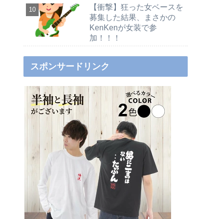
【衝撃】狂った女ベースを
募集した結果、まさかの
KenKenが女装で参
加！！！
スポンサードリンク