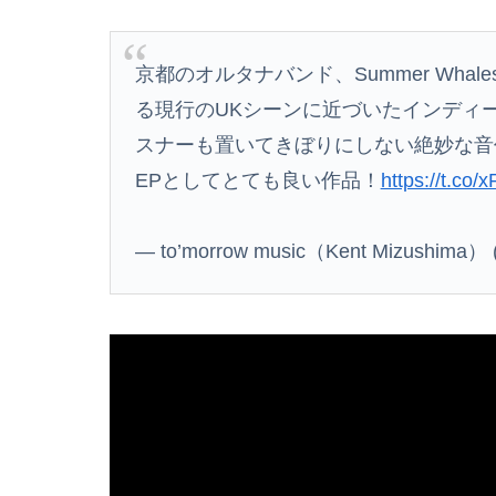
京都のオルタナバンド、Summer Whale
る現行のUKシーンに近づいたインディ
スナーも置いてきぼりにしない絶妙な音
EPとしてとても良い作品！
https://t.co
— to’morrow music（Kent Mizushima） 