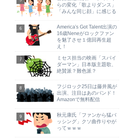
らの変化「歌よりダンス」
「みんな同じ顔」に感じる
America's Got Talent出演の
16歳Neneがロックファン
を魅了させ１億回再生超
え！
ミセス担当の映画「スパイ
ダーマン」日本版主題歌、
絶賛派？難色派？
フジロック25日は藤井風が
出演、注目はあのバンド！
Amazonで無料配信
秋元康氏「ファンから猛バ
ッシング」クソ曲作りやが
ってｗｗｗ