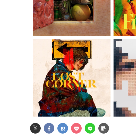
最近知ったどうでもいい情報
【画像】令和最新版・宇垣美里さん(35)wwwww
【速報】NHK職員が番組出演者から性被害
【動画】台風13号の進路予想、明らかにおかし
【悲報】Mrs. GREEN APPLE、マジで逝くww
息子のオ●ニーを発見したワイの嫁、全ての対
女子小学生｢先生、好き｣ 教師｢くっ…(葛藤｣
𝕏
【悲報】円安ホクホクで儲けてた日本人、日米