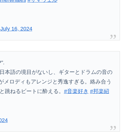
カゴ」に商品を入れようとする
抗議…即時撤回要求、日本公使呼び出す！
)
July 16, 2024
ても謝ったら許してくれそうなのって徳川家康だよな
宣言「何がちいかわだと思っていた」
持ち悪いことになる
".
日本語の境目がないし、ギターとドラムの音の
er"がメロディもアレンジと秀逸すぎる。絡み合う
と跳ねるビートに酔える。
#音楽好き
#邦楽紹
024