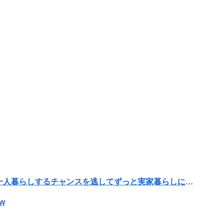
転勤がなくて家から近くて仕事も楽そうだけど一人暮らしするチャンスを逃してずっと実家暮らしになりそう
w