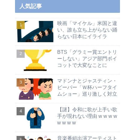
人気記事
映画「マイケル」米国と違
い、誰も立ち上がらない踊
らない日本にイライラ
BTS「グラミー賞エントリ
ーしない」アジア部門ボイ
コットで大変なことに
マドンナとジャスティン・
ビーバー「Ｗ杯ハーフタイ
ムショー」巡り激しく対立
【謎】令和に歌が上手い歌
手が現れない理由 w w w w
w w w w
音楽番組出演アーティスト