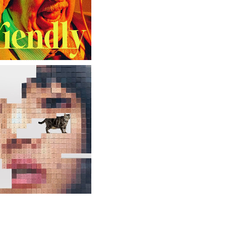
転勤がなくて家から近くて仕事も楽そうだけど一人暮らしするチャンスを逃してずっと実家暮らしになりそう
w
い…
wwww
応を間違えてしまう…
→我慢できずハメ撮りカーセックスして教員免許剥奪
【画像】ハビタ部長「戻れるなら売上金庫に戻して 無理なら全然いいです イオンが戻って良いって言わなきゃ入ったらダメです」
子供がバイトで貯めた資金で旅行中の話だけど、ちょっとお金足りないから貸してくれる？って連絡きた
政府の異例の共同声明で円安退治されて終わる