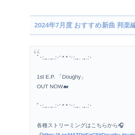
【悲報】日本人、バカかもしれない。食品消費税減
地元でのあだ名が氏神になってしまった。怖がっ
2024年7月度 おすすめ新曲 邦
【朗報】れみひゅーさん、ケータリングに鳥取和
ﾟ･:.｡..｡.:･’ * * ‘･:.｡. .｡.:･
韓国人の対日好感度が過去最高に、「ノージャパ
刈川くるみアナ くっきり巨乳が揺れる！！【G
1st E.P. 「Doughy」
【画像】相澤仁美のケツがセクシーすぎる
OUT NOW🐋
面接官「君メンタルは強い？ 精神科に行った事
ﾟ･:.｡..｡.:･’ * * ‘･:.｡. .｡.:･
【画像】はいだしょうこ（47）「こんなオバサ
各種ストリーミングはこちらから🎧
🔗
https://t.co/WIZPpEqCtl
#Doughy
#sum