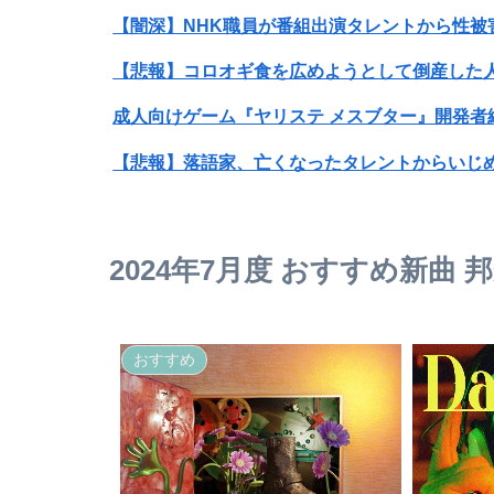
【闇深】NHK職員が番組出演タレントから性被
【悲報】コロオギ食を広めようとして倒産した人
【悲報】落語家、亡くなったタレントからいじ
【画像】ビリー・アイリッシュ(24)、ライブ
息子のオ●ニーを発見したワイの嫁、全ての対
2024年7月度 おすすめ新曲 
【悲報】消費税が下がるってけっこう歴史的な
おすすめ
24歳無職女、中学の同級生だった男性にストー
赤十字、スペイン領セウタに殺到した不法移民
旦那がドケチな奥様