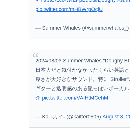
pic.twitter.com/mHBWrpOcjU
近所のコープにいる爺さん、隙あらば「他人の
韓国外交省、防衛白書の竹島についての記述に
— Summer Whales (@summerwhales_
織田信長、豊臣秀吉、徳川家康の中で大失敗し
【画像】ワンピースおだっち、ちいかわに敗北
【画像】本物の野原ひろしさん、ネクタイが気
2024/08/03 Summer Whales "Doughy EP
日本人だと気付かなかったくらい英語と
厚さが大好きなサウンド。特に"Stroll
ギターと透明感のある艶っぽいボーカル
介
pic.twitter.com/VAIHtMCehM
— Kai -カイ- (@kaitter0505)
August 3, 2