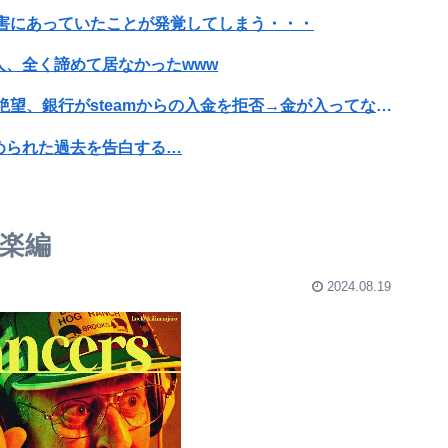
害にあっていたことが発覚してしまう・・・
、全く諦めて居なかったwww
成人向けゲーム『ヤリステ メスブター』開発者絶望、銀行がsteamからの入金を拒否→金が入ってなくても売上金額分の納税義務あり
められた過去を告白する…
で超モリマンスジを強調して炎上ｗｗｗｗｗｗｗｗ
応を間違えてしまう…
邦楽編
【動画】女子「勃ってんじゃん笑」男子「うるさい//」女子「キャハハ！」→フ●ラ開始ｗｗｗｗｗｗｗｗｗｗ
2024.08.19
ことじゃね？
カーして逮捕 全く親しくないのに20回以上物品贈る
に物資を支給