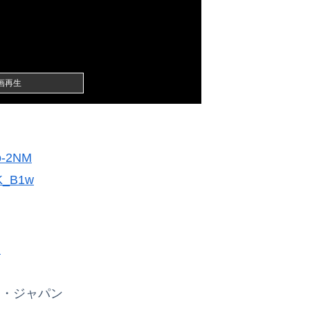
画再生
Lo-2NM
lK_B1w
ク
ク・ジャパン