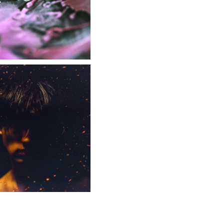
だった」53歳無職が逮捕
転勤がなくて家から近くて仕事も楽そうだけど一人暮らしするチャンスを逃してずっと実家暮らしになりそう
w
ど詳しいやつ来て・・・・・・
流れてくる
バレ始めるｗｗｗｗｗｗｗ
→我慢できずハメ撮りカーセックスして教員免許剥奪
【動画】女子「勃ってんじゃん笑」男子「うるさい//」女子「キャハハ！」→フ●ラ開始ｗｗｗｗｗｗｗｗｗｗ
大学の時、クラスの大多数テストでカンニングしてた科目があった。で、カンニングしてない私が笑われた
フォーム、ドスケベすぎるｗｗｗwｗｗｗｗｗｗｗｗ❤