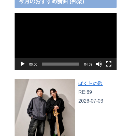
今月のおすすめ新曲 (邦楽)
動
画
プ
レ
ー
ヤ
00:00
04:59
ー
ぼくらの歌
RE:69
2026-07-03