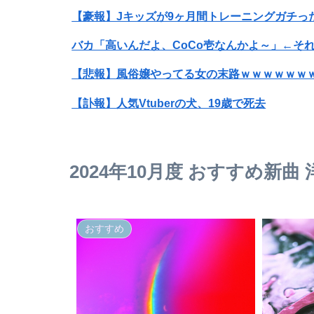
【豪報】Jキッズが9ヶ月間トレーニングガチっ
【悲報】風俗嬢やってる女の末路ｗｗｗｗｗｗ
【訃報】人気Vtuberの犬、19歳で死去
【画像】大阪の高校「制服を”これ”に変えたら
2024年10月度 おすすめ新曲
【画像】『To LOVEる』のアクキー、不評だ
【画像】チー牛が必ず1回はヌいてるプリキュア
おすすめ
【画像あり】宇多田ヒカル「ドラゴンボール読
【画像】オーストラリアの女優さん、妊娠して