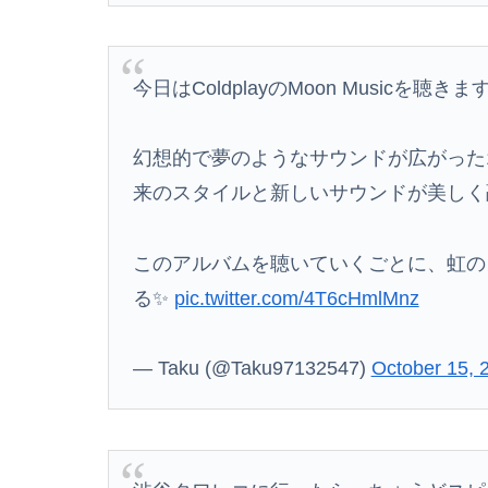
今日はColdplayのMoon Musicを聴きます
【復活】「日本製メモリ」に世界中から注文殺到
幻想的で夢のようなサウンドが広がった10
来のスタイルと新しいサウンドが美しく
生後6ヶ月ワンオペ中。ここしばらく離れるとぐず
このアルバムを聴いていくごとに、虹の
る✨
pic.twitter.com/4T6cHmlMnz
— Taku (@Taku97132547)
October 15, 