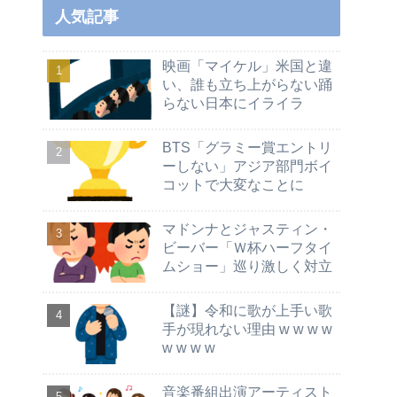
人気記事
映画「マイケル」米国と違
い、誰も立ち上がらない踊
らない日本にイライラ
BTS「グラミー賞エントリ
ーしない」アジア部門ボイ
コットで大変なことに
マドンナとジャスティン・
ビーバー「Ｗ杯ハーフタイ
ムショー」巡り激しく対立
【謎】令和に歌が上手い歌
手が現れない理由 w w w w
w w w w
音楽番組出演アーティスト