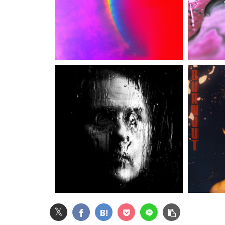
20代男性「ジモティーで車を買ったらリース車
【画像】令和最新版・宇垣美里さん(35)wwwww
【速報】NHK職員が番組出演者から性被害
【緊急】ワイ、会社でガチでやらかしたんだけ
ホロライブのソシャゲ、エ▨チな広告がずっと
【画像】AKBのセンター、レベチな事が世間に
女子小学生｢先生、好き｣ 教師｢くっ…(葛藤｣
𝕏
【動画】ロシア人陸上選手のレオタード型ユニ