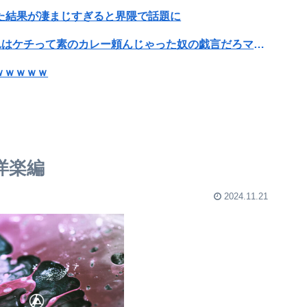
た結果が凄まじすぎると界隈で話題に
バカ「高いんだよ、CoCo壱なんかよ～」←それはケチって素のカレー頼んじゃった奴の戯言だろマヌケがｗｗ
ｗｗｗｗｗ
【画像】旅人女子「夜景を撮りたかっただけなのに、故郷の村が燃やされたみたいになった」←26万ｲｲﾈｗｗｗｗ
志願者がめちゃくちゃ増えた」
 洋楽編
った理由が明確すぎる
2024.11.21
のキャラがこちらwww
【画像】兎田ぺこら×宝鐘マリン：水着ガチャきｔら！水着コンプリートできるのはぺこマリどっちだ！ぺこ！
んでたら疑問に思うところがあったんだけど」⇒ｗｗ
お腹が膨らんでる状態で雑誌撮影の仕事をしてしまうw