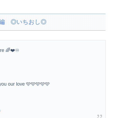
【悲報】今田耕司「俺はレーシック信用してない。眼科医はだれもレーシックしてない。これが答えやんか」
てBYDの営業妨害をしているのかもしれない」
洋楽編 ◎いちおし◎
【速報】8月4日時点 AKB48新曲「好きish」OS盤 メンバー個別完売表キタ━━━(ﾟ∀ﾟ)━━━━!! 【次作…布袋百椛、成田香姫奈、森川...
はマレーシア、夫は毎月会いに来る」←これどう思う？
ere 🌈❤️♾️
松のや「ママ応援企画」がなぜ許されない？「窮屈な世の中」に住む不幸、「尊重し合える社会」は遠ざかる一方
った結果ｗｗｗ（画像あり）
you our love 🩵🩵🩵🩵🩵
伊藤百花の仕事バンバン取ってくるDHの営業担当凄くないか？今年のボーナス凄いことになりそう！！【AKB48いともも】
ことが発覚・・・
ういう理屈なの？
4
き』にヨーロッパ全土から不満の声