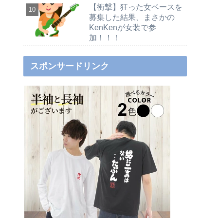
【衝撃】狂った女ベースを
募集した結果、まさかの
KenKenが女装で参
加！！！
スポンサードリンク