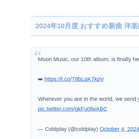
【悲報】有識者「ネトウヨが負けを認めたくなく
2024年10月度 おすすめ新曲 
【悲報】菊地亜美「夫は日本で仕事、私と子供
Moon Music, our 10th album, is finally h
竹﨑由佳アナ ピタパンのお尻！！
➡️
https://t.co/T8bLqK7kpV
【焼き鯖が俺を呼んでいる】青森の朝市に来た
Wherever you are in the world, we send 
pic.twitter.com/gkFu0fwABC
日本人の生活、たった10年で激変してしまった
ウクライナの次は日本とかいうやついるけどど
— Coldplay (@coldplay)
October 4, 202
欧州「日本だけ反則だろ…」 世界の『日本びい