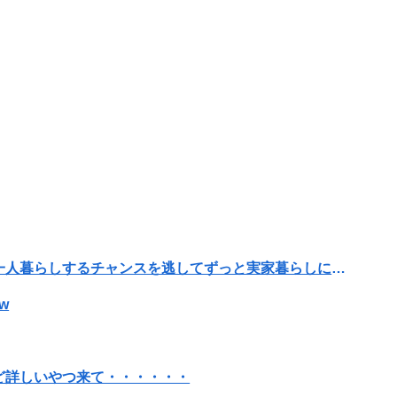
転勤がなくて家から近くて仕事も楽そうだけど一人暮らしするチャンスを逃してずっと実家暮らしになりそう
w
ど詳しいやつ来て・・・・・・