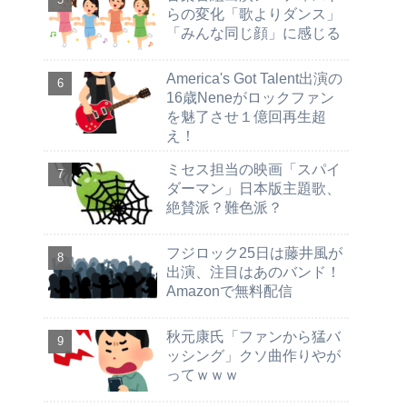
らの変化「歌よりダンス」
「みんな同じ顔」に感じる
America's Got Talent出演の
16歳Neneがロックファン
を魅了させ１億回再生超
え！
ミセス担当の映画「スパイ
ダーマン」日本版主題歌、
絶賛派？難色派？
フジロック25日は藤井風が
出演、注目はあのバンド！
Amazonで無料配信
秋元康氏「ファンから猛バ
ッシング」クソ曲作りやが
ってｗｗｗ