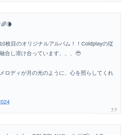
海外「全部日本の真似だったのか…」 日本の普通のテレビ番組が最新SNSの数十年先を行っていたと話題に
🌈🌘
 米マイクロンが１兆５０００億円を表明
【悲報】大ヒット同人開発者、売上の入金を銀行に拒否され受け取れず、多額の納税義務だけが残るｗｗｗｗｗ
枚目のオリジナルアルバム！！Coldplayの従
俺「高収入で持ち家なんて最高だ！」嫁「…」→婚活で出会った理想の相手と結婚した後、思わぬ現実を知り…
融合し溶け合っています、、、🥹
るから、自分のご飯が作れず...
メロディが月の光のように、心を照らしてくれ
2024