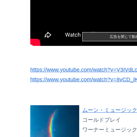
広告を閉じて動
https://www.youtube.com/watch?v=V3IVd
Powered by livedoor 相互RSS
https://www.youtube.com/watch?v=8vCD_
ムーン・ミュージッ
コールドプレイ
ワーナーミュージッ