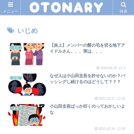
メニュー
検索
いじめ
【炎上】メンバーの髪の毛を切る地下ア
ネタ
イドルさん、、、実は、、、
2024.06.19
4
なぜ人は小山田圭吾を許せないのか？バ
話題
ッシングし続けるのはどうして？？？
2021.10.17
16
小山田圭吾ばっか叩くのっておかしいよ
ネタ
な
2021.07.18
30