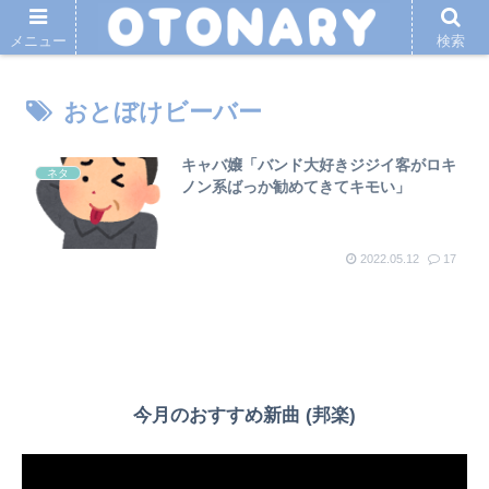
メニュー
検索
おとぼけビーバー
キャバ嬢「バンド大好きジジイ客がロキ
ネタ
ノン系ばっか勧めてきてキモい」
2022.05.12
17
今月のおすすめ新曲 (邦楽)