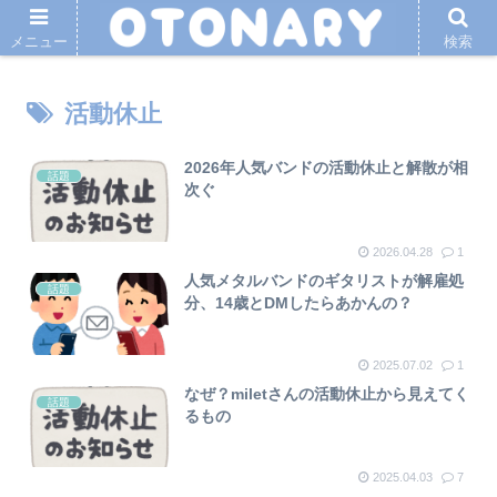
メニュー
検索
活動休止
2026年人気バンドの活動休止と解散が相
話題
次ぐ
2026.04.28
1
人気メタルバンドのギタリストが解雇処
話題
分、14歳とDMしたらあかんの？
2025.07.02
1
なぜ？miletさんの活動休止から見えてく
話題
るもの
2025.04.03
7