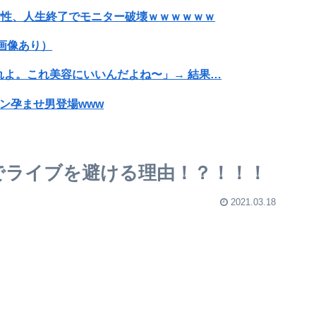
女性、人生終了でモニター破壊ｗｗｗｗｗｗ
※画像あり）
よ。これ美容にいいんだよね〜」→ 結果…
ン孕ませ男登場www
レ炎上ｗｗｗｗｗｗｗｗｗｗｗｗｗ
で超モリマンスジを強調して炎上ｗｗｗｗｗｗｗｗ
賀でライブを避ける理由！？！！！
【動画】女子「勃ってんじゃん笑」男子「うるさい//」女子「キャハハ！」→フ●ラ開始ｗｗｗｗｗｗｗｗｗｗ
2021.03.18
ぎる男の子wwwwwww
メ教えて」
服着て文化祭に来た笑」
「国旗損壊罪は違憲」憲法研究者199人、廃止を求めて声明 ←なら国旗破損して逮捕されて裁判すれば