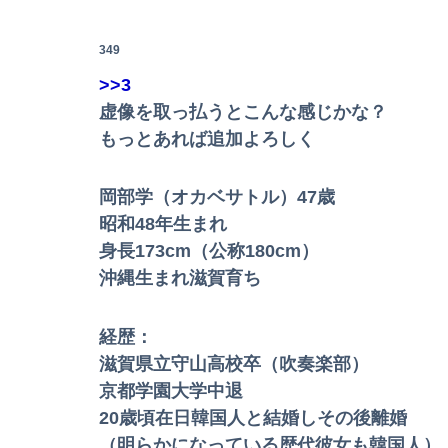
【画像】ビリー・アイリッシュ(24)、ライブ
349
>>3
虚像を取っ払うとこんな感じかな？
もっとあれば追加よろしく
岡部学（オカベサトル）47歳
昭和48年生まれ
【朗報】伊藤百花のライバルになりそうな大物？が
身長173cm（公称180cm）
沖縄生まれ滋賀育ち
連れて行かれた
経歴：
滋賀県立守山高校卒（吹奏楽部）
【公開処刑】右３が強すぎて周りがモブにしか見えない
京都学園大学中退
【動画】走り屋が先行のスクーターに猛スピー
20歳頃在日韓国人と結婚しその後離婚
（明らかになっている歴代彼女も韓国人）