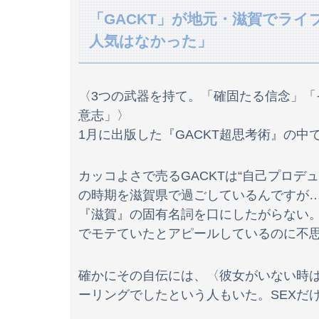
「GACKT」が地元・滋賀でラ
人気はなかった」
【朗報】伊藤百花のライバルになりそうな大物？が
〈3つの武器を持て。「確固たる信念」
【公開処刑】右３が強すぎて周りがモブにしか見えない
意志」〉
1月に出版した『GACKT超思考術』の中
海外「世界で日本を死守するぞ！」 日本の消防
カッコよさで売るGACKTは“自己プロデ
の時期を滋賀県で過ごしているんですが
『滋賀』の固有名詞を口にしたがらない。2
【動画】走り屋が先行のスクーターに猛スピー
でモテていたとアピールしているのに不
俺の彼女が実家に帰省。ついでに「お見合い」
確かにその自伝には、〈彼女がいない時
【画像】最近の新卒の女の子、ガチでエ●いw
ーリングでしたという人もいた。SEXだ
アメリカ「日本の円安ヤバくね？アジア経済に