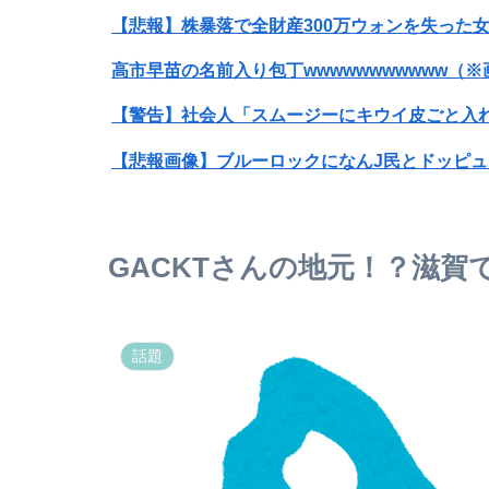
【悲報】株暴落で全財産300万ウォンを失った
高市早苗の名前入り包丁wwwwwwwwwww（
【警告】社会人「スムージーにキウイ皮ごと入れ
【悲報画像】ブルーロックになんJ民とドッピュ
【画像】高速のSA、女子の謎ルールにブチギ
【画像】ビリー・アイリッシュ(24)、ライブ
GACKTさんの地元！？滋
【画像】『例のチー牛のイラスト』にそっくりす
話題
海外「お前らにとってのマジで笑える日本アニ
【画像】JK「待って、お姉ちゃんがセクシーな