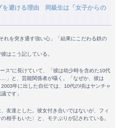
イブを避ける理由 同級生は「女子からの
おじさんファッション論争→次のターゲットはボディバッグ?パーカーもダメハーフパンツもダメ悲鳴も
空き巣にウォシュレット便座と貴金属を盗まれた。警察が家の前の水跡を追うと五軒先の幼稚園ママ宅に行きついて…
AKB48 22期生に加入する模様？【花城舞】
「それを突き通す強い心」「結果にこだわる鉄の
女子の集団ｗｗｗｗ 【Pickup05153411】
で彼はこう記している。
死去した有名作家の遺作が予約開始、すると『信じられない問い合わせがあった』と書店員が明らかにして……
署を訪れたちびっ子集団が世界をメロメロに
ュース”に長けていて、「彼は幼少時を含めた10代
……」と、芸能関係者が囁く。「なぜか、彼は
【訃報】タレントの清水良太郎さん（37）自宅マンションで死去、警視庁は自殺の可能性があるとみて捜査
003年に出した自伝では、10代の頃はヤンチャ
ドで突っ込む事故。
思議です」
してたことが発覚した
は、友達とした。彼女付き合いではないが、フィ
けの相手もいた〉と、モテぶりが記されている。
影響出るし。」