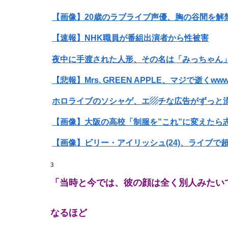
【速報】NHK職員が番組出演者から性被害
夜中に手渡された人形、その名は「みっちゃん
【悲報】Mrs. GREEN APPLE、マジで逝くww
ホロライブのソシャゲ、エ▨チな広告がずっと
Powered by livedoor 相互RSS
【画像】大阪の高校「制服を”これ”に変えたら
【画像】ビリー・アイリッシュ(24)、ライブ
【画像】『To LOVEる』のアクキー、不評だ
3
「当時と今では、彼の顔は全く別人みたい
【警告】社会人「スムージーにキウイ皮ごと入れ
【悲報画像】ブルーロックになんJ民とドッピュ
なるほど
【画像】高速のSA、女子の謎ルールにブチギ