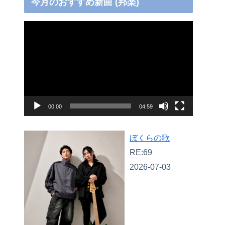
今月のおすすめ新曲 (邦楽)
動
画
プ
レ
ー
ヤ
00:00
04:59
ー
ぼくらの歌
RE:69
2026-07-03