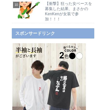
【衝撃】狂った女ベースを
募集した結果、まさかの
KenKenが女装で参
加！！！
スポンサードリンク