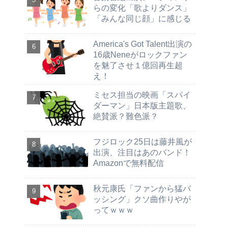
らの変化「歌よりダンス」
「みんな同じ顔」に感じる
America's Got Talent出演の
16歳Neneがロックファン
を魅了させ１億回再生超
え！
ミセス担当の映画「スパイ
ダーマン」日本版主題歌、
絶賛派？難色派？
フジロック25日は藤井風が
出演、注目はあのバンド！
Amazonで無料配信
秋元康氏「ファンから猛バ
ッシング」クソ曲作りやが
ってｗｗｗ