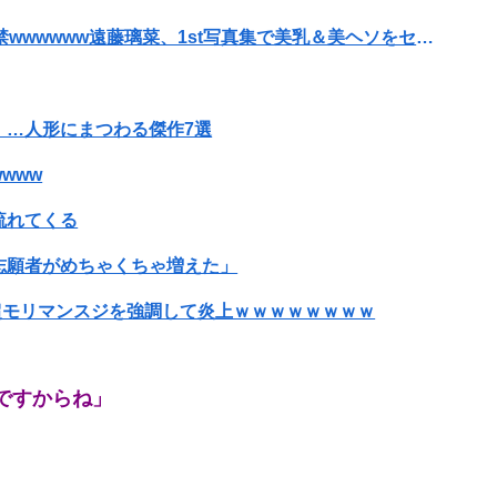
【画像】20歳のラブライブ声優、胸の谷間を解禁wwwwww遠藤璃菜、1st写真集で美乳＆美ヘソをセクシー露出！！！
」…人形にまつわる傑作7選
wwww
流れてくる
志願者がめちゃくちゃ増えた」
で超モリマンスジを強調して炎上ｗｗｗｗｗｗｗｗ
った理由が明確すぎる
ですからね」
よ。これ美容にいいんだよね〜」→ 結果…
ン孕ませ男登場www
レ炎上ｗｗｗｗｗｗｗｗｗｗｗｗｗ