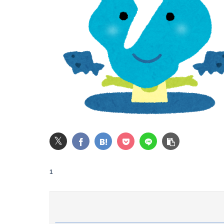
【闇深】夫「子供が俺に似てないな…」→結果･･･
【速報】NHK職員が番組出演者から性被害
夜中に手渡された人形、その名は「みっちゃん
【悲報】Mrs. GREEN APPLE、マジで逝くww
ホロライブのソシャゲ、エ▨チな広告がずっと
【画像】大阪の高校「制服を”これ”に変えたら
𝕏
【画像】ビリー・アイリッシュ(24)、ライブ
1
【画像】『To LOVEる』のアクキー、不評だ
【画像】女子のバストの測り方、エ●すぎワロ