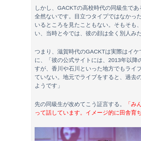
しかし、GACKTの高校時代の同級生で
全然ないです。目立つタイプではなかっ
いるところを見たこともない。そもそも、
い、当時と今では、彼の顔は全く別人み
【恐怖】酒とタバコを愛する日常系女性YouTu
「週刊少年ジャンプ」発行部数が初の１００万
つまり、滋賀時代のGACKTは実際はイ
に、「彼の公式サイトには、2013年以降
【朗報】檜山沙耶(おさや)伝説のファン、子供
すが、香川や石川といった地方でもライ
ていない。地元でライブをすると、過去
ようです」
先の同級生が改めてこう証言する。
「み
って話しています。イメージ的に田舎育