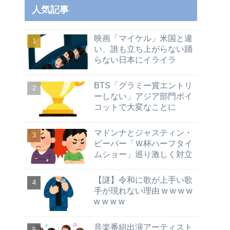
人気記事
映画「マイケル」米国と違
い、誰も立ち上がらない踊
らない日本にイライラ
BTS「グラミー賞エントリ
ーしない」アジア部門ボイ
コットで大変なことに
マドンナとジャスティン・
ビーバー「Ｗ杯ハーフタイ
ムショー」巡り激しく対立
【謎】令和に歌が上手い歌
手が現れない理由 w w w w
w w w w
音楽番組出演アーティスト