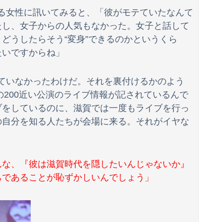
ある女性に訊いてみると、「彼がモテていたなんて
【辺野古転覆】同志社国際高の説明、嘘だらけだった…ヘリ基地反対協議会の虚偽説明も判明してネット民の怒り爆発
たし、女子からの人気もなかった。女子と話して
どうしたらそう“変身”できるのかというくら
海外「日本がキラキラして見える…」 日本の街頭インタビューに登場した女子高生4人組がエモすぎると話題に
たいですからね」
ber、ガチで体が終わる・・・
部割れ 国内の紙雑誌で「１００万部超」ゼロに
ケていなかったわけだ。それを裏付けるかのよう
の200近い公演のライブ情報が記されているんで
ができた推しへの正直な気持ちを語るwwwww
ブをしているのに、滋賀では一度もライブを行っ
の自分を知る人たちが会場に来る。それがイヤな
んな、『彼は滋賀時代を隠したいんじゃないか』
ちであることが恥ずかしいんでしょう」