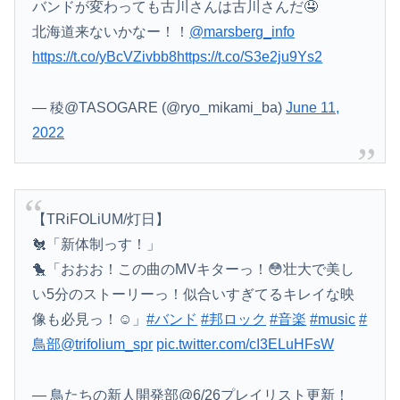
【悲報】居酒屋、ブチギレ「6人で長居して会計4939円！喋りたいだけなら公園に行ってくれ！！」
バンドが変わっても古川さんは古川さんだ🤤
北海道来ないかなー！！
@marsberg_info
https://t.co/yBcVZivbb8
https://t.co/S3e2ju9Ys2
— 稜@TASOGARE (@ryo_mikami_ba)
June 11,
2022
【TRiFOLiUM/灯日】
🐔「新体制っす！」
🐤「おおお！この曲のMVキターっ！😳壮大で美し
い5分のストーリーっ！似合いすぎてるキレイな映
像も必見っ！☺️」
#バンド
#邦ロック
#音楽
#music
#
鳥部
@trifolium_spr
pic.twitter.com/cI3ELuHFsW
— 鳥たちの新人開発部@6/26プレイリスト更新！