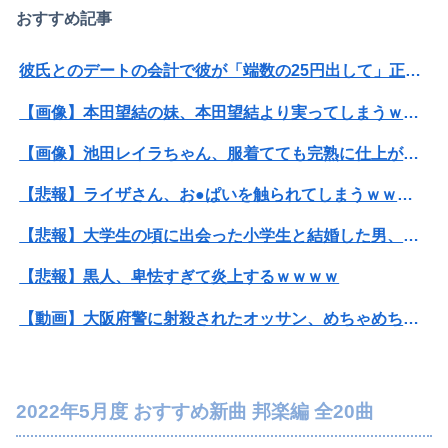
おすすめ記事
彼氏とのデートの会計で彼が「端数の25円出して」正直に出したらこうなったwww
【画像】本田望結の妹、本田望結より実ってしまうｗｗｗｗｗ
【画像】池田レイラちゃん、服着てても完熟に仕上がるｗｗｗｗｗｗｗｗｗｗｗｗｗｗ
【悲報】ライザさん、お●ぱいを触られてしまうｗｗｗｗｗｗｗｗ
【悲報】大学生の頃に出会った小学生と結婚した男、めちゃくちゃ炎上してしまうwwwwwwwww
【悲報】黒人、卑怯すぎて炎上するｗｗｗｗ
【動画】大阪府警に射殺されたオッサン、めちゃめちゃ苦しそうに死ぬ
【悲報】人気配信者「はっきり言う、ジャングリア沖縄ほんとーーーーーーーーにおもんない！！！！」→炎上
【閲覧注意】元臆女キャバ嬢の首吊り自●配信、拡散されまくって終わるｗｗｗｗｗｗｗ
2022年5月度 おすすめ新曲 邦楽編 全20曲
パパ活不倫を暴露された大物芸人さん(63)、晒されたLINEが面白すぎるｗｗｗｗｗｗｗｗｗ(画像ｱﾘ)