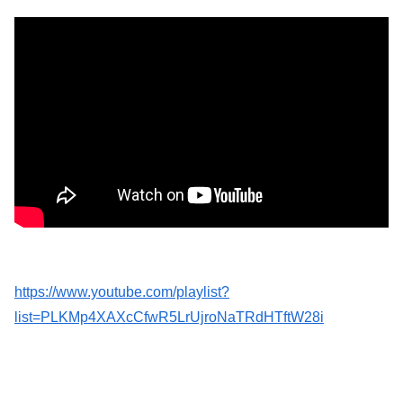
【悲報】公立中学校の闇、可視化されるwwwwwwwwwwwwwwwwwwwwwwwwwww
オコエ瑠偉、メキシコに渡って2球団を即クビ→SNS更新が3ヶ月間止まって消息不明に
【衝撃】情弱「リボ払いはヤバい。情弱が使うもの」 情強「リボ払いを使いこなすのが情強やで」 ← これ
アラフィフ正社員の男性が若い20代の可愛い女の子以外には挨拶をしない
【にんにく＆バター】ワイ、ウッキウキでツマミ作る（画像あり）
【後編】俺の娘の結婚が破談に。だが彼氏は「2000万の土地」を購入。こじれた二人は想像以上の修羅場に
高川学園高校ダンス部さん、エッチな動画をあげてしまう。。。
【悲報】韓国サッカー協会、ガチでワールドカップ予選での審判への性接待がバレ大炎上大騒ぎにｗｗｗｗｗｗｗｗ
https://www.youtube.com/playlist?
list=PLKMp4XAXcCfwR5LrUjroNaTRdHTftW28i
【悲報】パパ活でセッ○スしてきた結果ｗｗｗｗｗｗｗｗwwww
【画像】影山優佳さん(25)、下着姿であたシコが止まらない
【画像】ハビタ部長「戻れるなら売上金庫に戻して 無理なら全然いいです イオンが戻って良いって言わなきゃ入ったらダメです」