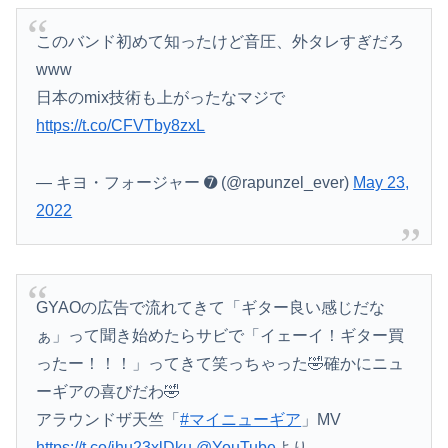
このバンド初めて知ったけど音圧、外タレすぎだろ
www
日本のmix技術も上がったなマジで
https://t.co/CFVTby8zxL
— キヨ・フォージャー ➐ (@rapunzel_ever)
May 23,
2022
GYAOの広告で流れてきて「ギター良い感じだな
ぁ」って聞き始めたらサビで「イェーイ！ギター買
ったー！！！」ってきて笑っちゃった🤣確かにニュ
ーギアの喜びだわ🤣
アラウンドザ天竺「
#マイニューギア
」MV
https://t.co/ihu23xlDku
@YouTube
より