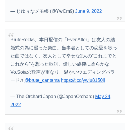
— じゆぅなメモ帳 (@YwCm9)
June 9, 2022
BruteRocks、本日配信の「Ever After」は友人の結
婚式の為に綴った楽曲。当事者としての恋愛を歌っ
た曲ではなく、友人として幸せな2人の”これまでと
これから”を想った歌詞、優しい旋律に柔らかな
Vo.Sotaの歌声が重なり、温かいウエディングバラ
ード♬
@brute_cantama
https://t.co/ywIu8150ji
— The Orchard Japan (@JapanOrchard)
May 24,
2022