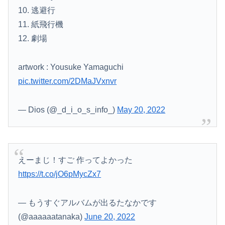
【悲報】日本の歴史、ついに『崩壊』してしまう・・・・・
10. 逃避行
11. 紙飛行機
【画像】関西2大美女 ←くっそかわいいと話題にｗｗｗ 【Pickup06072011】
12. 劇場
【悲報】居酒屋、ブチギレ「6人で長居して会計4939円！喋りたいだけなら公園に行ってくれ！！」
artwork : Yousuke Yamaguchi
pic.twitter.com/2DMaJVxnvr
— Dios (@_d_i_o_s_info_)
May 20, 2022
えーまじ！すご 作ってよかった
https://t.co/jO6pMycZx7
— もうすぐアルバムが出るたなかです
(@aaaaaatanaka)
June 20, 2022