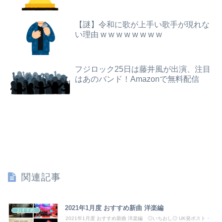
パパ活不倫を暴露された大物芸人さん(63)、晒されたLINEが面白すぎるｗｗｗｗｗｗｗｗｗ(画像ｱﾘ)
【画像】関西2大美女 ←くっそかわいいと話題にｗｗｗ 【Pickup06072011】
【謎】令和に歌が上手い歌手が現れな
【悲報】公立中学校の闇、可視化されるwwwwwwwwwwwwwwwwwwwwwwwwwww
い理由 w w w w w w w w
AV女優「熊本に300万円寄付します」彡(^)(^)「汚い金ありがとうやで」
オコエ瑠偉、メキシコに渡って2球団を即クビ→SNS更新が3ヶ月間止まって消息不明に
【悲報】居酒屋、ブチギレ「6人で長居して会計4939円！喋りたいだけなら公園に行ってくれ！！」
フジロック25日は藤井風が出演、注目
【衝撃】情弱「リボ払いはヤバい。情弱が使うもの」 情強「リボ払いを使いこなすのが情強やで」 ← これ
はあのバンド！Amazonで無料配信
アラフィフ正社員の男性が若い20代の可愛い女の子以外には挨拶をしない
【悲報】ロシア、ガチの大炎上ｗｗｗｗｗｗｗｗｗｗｗｗ
【高評価】戌神ころねと楽しむ『めっちゃカメレオン』の爆笑プレイ
【画像】日米共同介入した結果、円がガチで回復中ｗｗｗｗｗｗｗｗｗｗｗｗｗｗｗｗ
【にんにく＆バター】ワイ、ウッキウキでツマミ作る（画像あり）
関連記事
【後編】俺の娘の結婚が破談に。だが彼氏は「2000万の土地」を購入。こじれた二人は想像以上の修羅場に
2021年1月度 おすすめ新曲 洋楽編
おすすめ
高川学園高校ダンス部さん、エッチな動画をあげてしまう。。。
2021年1月度 おすすめ新曲 洋楽編 ◎いちおし◎ UK発ポスト・