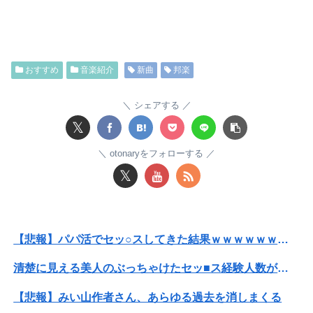
【悲報】人気配信者「はっきり言う、ジャングリア沖縄ほんとーーーーーーーーにおもんない！！！！」→炎上
【閲覧注意】元臆女キャバ嬢の首吊り自●配信、拡散されまくって終わるｗｗｗｗｗｗｗ
おすすめ
音楽紹介
新曲
邦楽
パパ活不倫を暴露された大物芸人さん(63)、晒されたLINEが面白すぎるｗｗｗｗｗｗｗｗｗ(画像ｱﾘ)
【悲報】公立中学校の闇、可視化されるwwwwwwwwwwwwwwwwwwwwwwwwwww
シェアする
𝕏
オコエ瑠偉、メキシコに渡って2球団を即クビ→SNS更新が3ヶ月間止まって消息不明に
otonaryをフォローする
【衝撃】情弱「リボ払いはヤバい。情弱が使うもの」 情強「リボ払いを使いこなすのが情強やで」 ← これ
𝕏
アラフィフ正社員の男性が若い20代の可愛い女の子以外には挨拶をしない
【にんにく＆バター】ワイ、ウッキウキでツマミ作る（画像あり）
【悲報】パパ活でセッ○スしてきた結果ｗｗｗｗｗｗｗｗwwww
【後編】俺の娘の結婚が破談に。だが彼氏は「2000万の土地」を購入。こじれた二人は想像以上の修羅場に
清楚に見える美人のぶっちゃけたセッ■ス経験人数がこちらwwwwwwww
高川学園高校ダンス部さん、エッチな動画をあげてしまう。。。
【悲報】みい山作者さん、あらゆる過去を消しまくる
【悲報】韓国サッカー協会、ガチでワールドカップ予選での審判への性接待がバレ大炎上大騒ぎにｗｗｗｗｗｗｗｗ