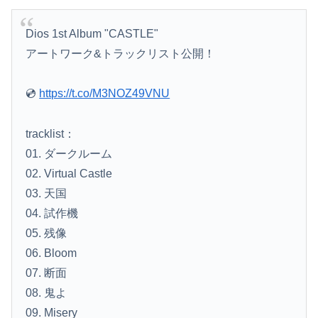
高川学園高校ダンス部さん、エッチな動画をあげてしまう。。。
【画像】影山優佳さん(25)、下着姿であたシコが止まらない
Dios 1st Album "CASTLE"
アートワーク&トラックリスト公開！
【悲報】韓国サッカー協会、ガチでワールドカップ予選での審判への性接待がバレ大炎上大騒ぎにｗｗｗｗｗｗｗｗ
海外「全部日本の真似だったのか…」 日本の普通のテレビ番組が最新SNSの数十年先を行っていたと話題に
💿
https://t.co/M3NOZ49VNU
非難民「クーラー300台送ってきたが電気がないから野積のまま使えない。進次郎は馬鹿だ」
tracklist：
【画像】ハビタ部長「戻れるなら売上金庫に戻して 無理なら全然いいです イオンが戻って良いって言わなきゃ入ったらダメです」
01. ダークルーム
02. Virtual Castle
担当氏が自分の仕事を把握せず無駄な指示出すってなに？非常識
03. 天国
吉田綾乃クリスティーさん、号泣…【乃木坂46】
04. 試作機
05. 残像
【朗報】減税に反対したエース級の財務官僚、左遷されるｗｗｗｗｗｗ
06. Bloom
【悲報】トランプ肝入りの「戦艦トランプ」、一隻作るのに4兆円かかる模様wwwwwww
07. 断面
08. 鬼よ
【動画】仲間に花火を水平撃ちしようとして障害を負ったかもしれない事故。
09. Misery