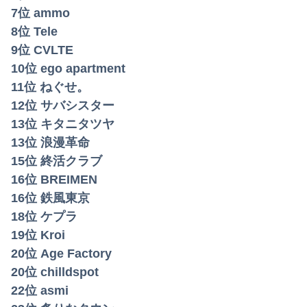
【動画】女子高生ダンス部、完成度が高すぎる 過去最高傑作と話題にｗｗｗｗ
7位 ammo
8位 Tele
【動画】ロシア軍のドローンをネット発射装置で撃墜するウクライナ。
9位 CVLTE
【悲報】円安容認派「円安は輸出が伸びで日本経済ホクホク！」⇒ 世界に売る物が無さすぎて輸出額で韓国に惨敗・・・
10位 ego apartment
11位 ねぐせ。
12位 サバシスター
13位 キタニタツヤ
13位 浪漫革命
15位 終活クラブ
16位 BREIMEN
16位 鉄風東京
18位 ケプラ
19位 Kroi
20位 Age Factory
20位 chilldspot
22位 asmi