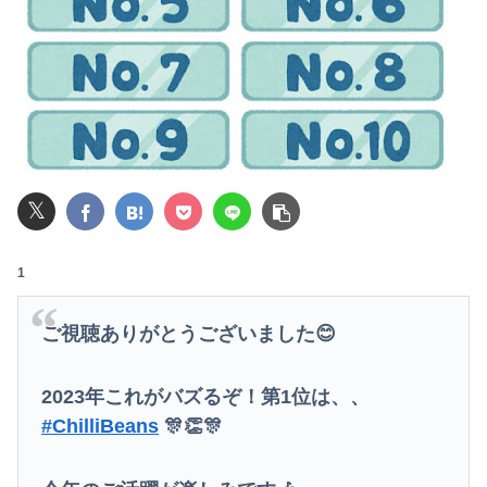
映画デートの予定をドタキャンされて、見てない映画のチケ代を奢らされて、これはダメだと思って別れたよ
ホリエモン「面接でさ、納豆パックの薄いフィルムって何のために入っていの？って聞くわけ」
【画像】井口裕香(36)、タンクトップがはち切れそうなくらいデカイｗｗｗｗｗｗｗｗｗｗｗ
可愛すぎるおむすび屋さん（28）、新店舗に4000万円クラファンした成功した結果弱男集団から叩かれてしまうｗｗｗｗ
𝕏
【緊急】明日「銀だこ」がガチに過去最大レベルに混みそうwwwwwwwwwwwwwwwwwwwwwwwwww
ぐらんぶる原作最新話、ヤバすぎる
1
【謎】女「43億円注文して………キャンセルっと！」←こいつの目的
ご視聴ありがとうございました😊
俺「お前ら親指の指紋を見てみろｗ」スレ民「何があるんだ？」→見た瞬間、思わず笑ってしまう人が続出して…
2023年これがバズるぞ！第1位は、、
【日向坂46】坂井新奈、単独で外番組初出演ｷﾀ━(ﾟ∀ﾟ)━!!!!
#ChilliBeans
🎊👏🎊
「Sゴーゴージャグラー4KT（北電子）」「LライザのアトリエKD（北電子）」が検定通過