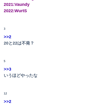
2021:Vaundy
俺「お前ら親指の指紋を見てみろｗ」スレ民「何があるんだ？」→見た瞬間、思わず笑ってしまう人が続出して…
2022:WurtS
【日向坂46】坂井新奈、単独で外番組初出演ｷﾀ━(ﾟ∀ﾟ)━!!!!
「Sゴーゴージャグラー4KT（北電子）」「LライザのアトリエKD（北電子）」が検定通過
3
>>2
どうせ産むなら早いほうがいいのに、彼氏が「お金がない今は産めない」と言う。じゃあいくら貯めたら出産に踏み切れるの？と聞いたら...
20と22は不発？
鈴木奈穂子アナ 袖口からインナーチラ見え！！【GIF動画あり】
パートの面接で号泣しながら「ここもダメだったらもう食べていけないんです」って熱弁してた人がいた
5
【これは重い】江口寿史さん「自分の絵ごと、このジャンルはそろそろ終わりかな」
>>3
いうほどやったな
専門家「日本車はダサい、見てて恥ずかしい」
【画像】どのくノ一を快楽責めしたいｗｗｗｗｗ
12
【動画】広島記念公園を追い出された左翼さん、流石にキモすぎて炎上
>>2