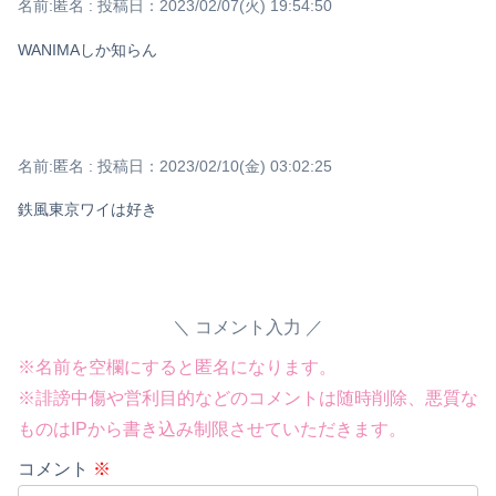
名前:
匿名
:
投稿日：2023/02/07(火) 19:54:50
WANIMAしか知らん
名前:
匿名
:
投稿日：2023/02/10(金) 03:02:25
鉄風東京ワイは好き
コメント入力
※名前を空欄にすると匿名になります。
※誹謗中傷や営利目的などのコメントは随時削除、悪質な
ものはIPから書き込み制限させていただきます。
コメント
※