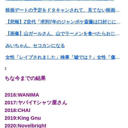
映画デートの予定をドタキャンされて、見てない映画のチケ代を奢らされて、これはダメだと思って別れたよ
【悲報】Z世代「求刑7年のジャンポケ斎藤は口封じに被害者殺した方が量刑軽かっただろ」←1万いいね
Powered by livedoor 相互RSS
【画像】山ガールさん、山でラーメンを食べたらおじさんに怒られるｗｗｗ
みいちゃん、セコカンになる
女性「レイプされました」検事「嘘では？」女性「傷ついたので訴えます」
2
ホリエモン「面接でさ、納豆パックの薄いフィルムって何のために入っていの？って聞くわけ」
ちな今までの結果
【画像】井口裕香(36)、タンクトップがはち切れそうなくらいデカイｗｗｗｗｗｗｗｗｗｗｗ
可愛すぎるおむすび屋さん（28）、新店舗に4000万円クラファンした成功した結果弱男集団から叩かれてしまうｗｗｗｗ
2016:WANIMA
2017:ヤバイTシャツ屋さん
【緊急】明日「銀だこ」がガチに過去最大レベルに混みそうwwwwwwwwwwwwwwwwwwwwwwwwww
2018:CHAI
ぐらんぶる原作最新話、ヤバすぎる
2019:King Gnu
2020:Novelbright
【謎】女「43億円注文して………キャンセルっと！」←こいつの目的