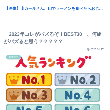
【画像】山ガールさん、山でラーメンを食べたらおじさんに怒られるｗｗｗ
みいちゃん、セコカンになる
女性「レイプされました」検事「嘘では？」女性「傷ついたので訴えます」
「2023年コレがバズるぞ！BEST30」、何組
【朗報】マーチ→大手コンサル内定ワイ、人生勝ち組ロードへ
がバズると思う？？？？？
【画像】橋本環奈の上位互換のセクシー女優さん、私服でも可愛すぎるｗｗｗｗｗｗｗｗｗ
2023.01.27
おすすめ
スーパーの裏でヤニ吸うふたりとかいうアニメ、面白い
人種問題をテーマとした映画について語ろう。
ある日急に似合わなくなった服
【衝撃】ワイのパッパ、会社でナンバーツーになった結果ｗｗｗｗｗｗｗｗｗｗ
芸能界を引退した爆乳女、なぜか今もSNSでお◯ぱい画像を投稿！
【画像】佐倉綾音(32)、自分のシコポイントに気がつくwwwwwww