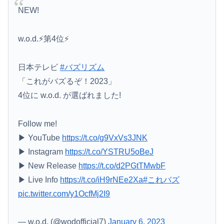
NEW!
w.o.d.⚡️第4位⚡️
日本テレビ
#バズリズム
「これがバズるぞ！2023」
4位に w.o.d. が選ばれました!
Follow me!
▶︎ YouTube
https://t.co/g9VxVs3JNK
▶︎ Instagram
https://t.co/YSTRU5oBeJ
▶︎ New Release
https://t.co/d2PGtTMwbF
▶︎ Live Info
https://t.co/iH9rNEe2Xa
#これバズ
pic.twitter.com/y1OcfMj2I9
— w.o.d. (@wodofficial7)
January 6, 2023