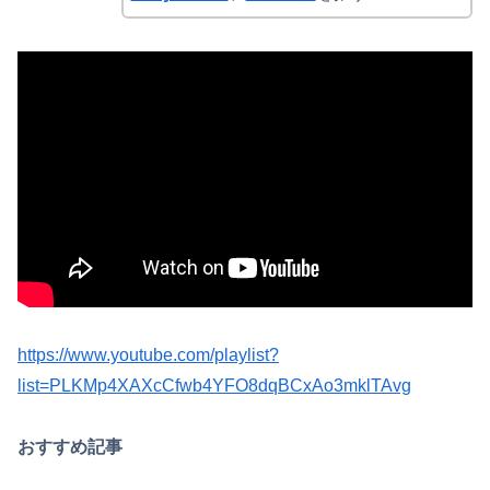
https://www.youtube.com/playlist?
list=PLKMp4XAXcCfwb4YFO8dqBCxAo3mklTAvg
おすすめ記事