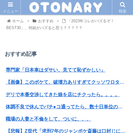
メニュー
検索
ホーム
おすすめ
「2023年コレがバズるぞ！
BEST30」、何組がバズると思う？？？？？
おすすめ記事
専門家「日本車はダサい、見てて恥ずかしい」
【画像】このボケて、破壊力ありすぎてクッソワロタｗｗｗｗｗｗｗｗｗ
デリで本番交渉してきた娘を店にチクったら。。。。
体調不良で休んでパチ●コ通ってたら、数十日単位の証拠写真撮られて会社クビになった
職場の人妻と不倫をして、ついに、、、
【悲報】Z世代「求刑7年のジャンポケ斎藤は口封じに被害者殺した方が量刑軽かっただろ」←1万いいね