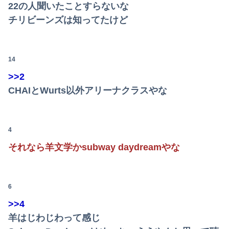
【画像】このボケて、破壊力ありすぎてクッソワロタｗｗｗｗｗｗｗｗｗ
22の人聞いたことすらないな
チリビーンズは知ってたけど
【画像】新人女性声優、水着になる「これって需要ありますか？」
デリで本番交渉してきた娘を店にチクったら。。。。
14
【動画】女子高生ダンス部、完成度が高すぎる 過去最高傑作と話題にｗｗｗｗ
>>2
体調不良で休んでパチ●コ通ってたら、数十日単位の証拠写真撮られて会社クビになった
CHAIとWurts以外アリーナクラスやな
【動画】ロシア軍のドローンをネット発射装置で撃墜するウクライナ。
職場の人妻と不倫をして、ついに、、、
4
それなら羊文学かsubway daydreamやな
【悲報】円安容認派「円安は輸出が伸びで日本経済ホクホク！」⇒ 世界に売る物が無さすぎて輸出額で韓国に惨敗・・・
【衝撃】ワイのパッパ、会社でナンバーツーになった結果ｗｗｗｗｗｗｗｗｗｗ
6
>>4
羊はじわじわって感じ