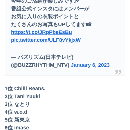
今年のご活躍が楽しみです🎶
どうせ産むなら早いほうがいいのに、彼氏が「お金がない今は産めない」と言う。じゃあいくら貯めたら出産に踏み切れるの？と聞いたら...
番組公式インスタにはメンバーが
鈴木奈穂子アナ 袖口からインナーチラ見え！！【GIF動画あり】
お気に入りの衣装ポイントと
たくさんのお写真もUPしてます📸
パートの面接で号泣しながら「ここもダメだったらもう食べていけないんです」って熱弁してた人がいた
https://t.co/JRpPbeEsBu
【衝撃】ロシアの女子陸上選手のユニフォーム、凄いことになる・・・
pic.twitter.com/ULF8vYkjxW
【悲報】ワイのせいで会社を辞めたやつが3人もいたらしい…
— バズリズム(日本テレビ)
【画像】どのくノ一を快楽責めしたいｗｗｗｗｗ
(@BUZZRHYTHM_NTV)
January 6, 2023
【これは重い】江口寿史さん「自分の絵ごと、このジャンルはそろそろ終わりかな」
アニメ史に残る『原作破壊』といえばコレｗｗｗｗｗｗｗｗｗｗｗｗｗ
1位 Chilli Beans.
2位 Tani Yuuki
【画像】新人女性声優、水着になる「これって需要ありますか？」
3位 なとり
【動画】広島記念公園を追い出された左翼さん、流石にキモすぎて炎上
4位 w.o.d
5位 新東京
【動画】両方馬鹿（笑）ミニストップでトラックと衝突したドラレコが（ノ∇`）
6位 imase