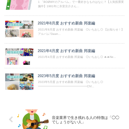
【悲報】ワイのせいで会社を辞めたやつが3人もいたらしい…
1 「BOØWYのアルバム」で一番好きなものはなに？【人気投票実
施中】1981年に氷室京介さん...
【画像】どのくノ一を快楽責めしたいｗｗｗｗｗ
2021年8月度 おすすめ新曲 邦楽編
おすすめ
【これは重い】江口寿史さん「自分の絵ごと、このジャンルはそろそろ終わりかな」
2021年8月度 おすすめ新曲 邦楽編 ◎いちおし◎ 【お知らせ！】
アルバム"Dawn...
アニメ史に残る『原作破壊』といえばコレｗｗｗｗｗｗｗｗｗｗｗｗｗ
【画像】新人女性声優、水着になる「これって需要ありますか？」
2021年4月度 おすすめ新曲 邦楽編
おすすめ
2021年4月度 おすすめ新曲 邦楽編 ◎いちおし◎ 🔥🔥Ne...
【動画】広島記念公園を追い出された左翼さん、流石にキモすぎて炎上
【動画】両方馬鹿（笑）ミニストップでトラックと衝突したドラレコが（ノ∇`）
2023年5月度 おすすめ新曲 邦楽編
おすすめ
2023年5月度 おすすめ新曲 邦楽編 ◎いちおし◎
【動画】女子高生ダンス部、完成度が高すぎる 過去最高傑作と話題にｗｗｗｗ
━━━━━━━━━━━━━━━━━CIV...
【動画】ロシア軍のドローンをネット発射装置で撃墜するウクライナ。
【悲報】円安容認派「円安は輸出が伸びで日本経済ホクホク！」⇒ 世界に売る物が無さすぎて輸出額で韓国に惨敗・・・
音楽業界で生き残れる人の特徴は「◯◯
でしょうがない人」
Powered by livedoor 相互RSS