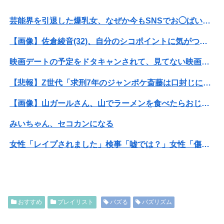
芸能界を引退した爆乳女、なぜか今もSNSでお◯ぱい画像を投稿！
【画像】佐倉綾音(32)、自分のシコポイントに気がつくwwwwwww
映画デートの予定をドタキャンされて、見てない映画のチケ代を奢らされて、これはダメだと思って別れたよ
【悲報】Z世代「求刑7年のジャンポケ斎藤は口封じに被害者殺した方が量刑軽かっただろ」←1万いいね
【画像】山ガールさん、山でラーメンを食べたらおじさんに怒られるｗｗｗ
みいちゃん、セコカンになる
女性「レイプされました」検事「嘘では？」女性「傷ついたので訴えます」
ホリエモン「面接でさ、納豆パックの薄いフィルムって何のために入っていの？って聞くわけ」
【画像】井口裕香(36)、タンクトップがはち切れそうなくらいデカイｗｗｗｗｗｗｗｗｗｗｗ
おすすめ
プレイリスト
バズる
バズリズム
可愛すぎるおむすび屋さん（28）、新店舗に4000万円クラファンした成功した結果弱男集団から叩かれてしまうｗｗｗｗ