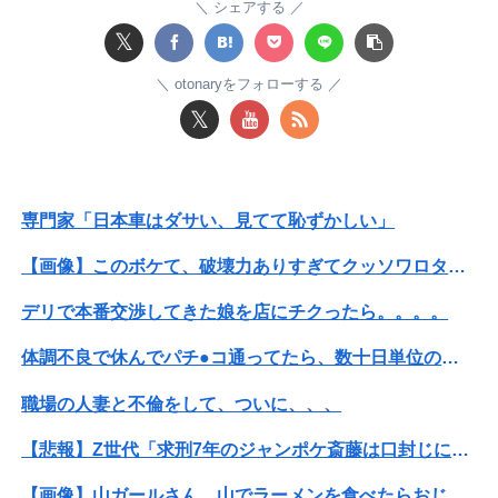
【緊急】明日「銀だこ」がガチに過去最大レベルに混みそうwwwwwwwwwwwwwwwwwwwwwwwwww
シェアする
𝕏
ぐらんぶる原作最新話、ヤバすぎる
otonaryをフォローする
【謎】女「43億円注文して………キャンセルっと！」←こいつの目的
𝕏
俺「お前ら親指の指紋を見てみろｗ」スレ民「何があるんだ？」→見た瞬間、思わず笑ってしまう人が続出して…
【日向坂46】坂井新奈、単独で外番組初出演ｷﾀ━(ﾟ∀ﾟ)━!!!!
専門家「日本車はダサい、見てて恥ずかしい」
「Sゴーゴージャグラー4KT（北電子）」「LライザのアトリエKD（北電子）」が検定通過
【画像】このボケて、破壊力ありすぎてクッソワロタｗｗｗｗｗｗｗｗｗ
どうせ産むなら早いほうがいいのに、彼氏が「お金がない今は産めない」と言う。じゃあいくら貯めたら出産に踏み切れるの？と聞いたら...
デリで本番交渉してきた娘を店にチクったら。。。。
鈴木奈穂子アナ 袖口からインナーチラ見え！！【GIF動画あり】
体調不良で休んでパチ●コ通ってたら、数十日単位の証拠写真撮られて会社クビになった
パートの面接で号泣しながら「ここもダメだったらもう食べていけないんです」って熱弁してた人がいた
職場の人妻と不倫をして、ついに、、、
【これは重い】江口寿史さん「自分の絵ごと、このジャンルはそろそろ終わりかな」
【悲報】Z世代「求刑7年のジャンポケ斎藤は口封じに被害者殺した方が量刑軽かっただろ」←1万いいね
専門家「日本車はダサい、見てて恥ずかしい」
【画像】山ガールさん、山でラーメンを食べたらおじさんに怒られるｗｗｗ