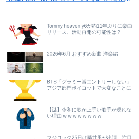
【画像】どのくノ一を快楽責めしたいｗｗｗｗｗ
みいちゃん、セコカンになる
【動画】広島記念公園を追い出された左翼さん、流石にキモすぎて炎上
女性「レイプされました」検事「嘘では？」女性「傷ついたので訴えます」
Tommy heavenly6が約11年ぶりに楽曲
【画像】このボケて、破壊力ありすぎてクッソワロタｗｗｗｗｗｗｗｗｗ
リリース、活動再開の可能性は？
【衝撃】ワイのパッパ、会社でナンバーツーになった結果ｗｗｗｗｗｗｗｗｗｗ
【画像】新人女性声優、水着になる「これって需要ありますか？」
芸能界を引退した爆乳女、なぜか今もSNSでお◯ぱい画像を投稿！
2026年6月 おすすめ新曲 洋楽編
デリで本番交渉してきた娘を店にチクったら。。。。
【画像】佐倉綾音(32)、自分のシコポイントに気がつくwwwwwww
【動画】女子高生ダンス部、完成度が高すぎる 過去最高傑作と話題にｗｗｗｗ
映画デートの予定をドタキャンされて、見てない映画のチケ代を奢らされて、これはダメだと思って別れたよ
体調不良で休んでパチ●コ通ってたら、数十日単位の証拠写真撮られて会社クビになった
BTS「グラミー賞エントリーしない」
アジア部門ボイコットで大変なことに
ホリエモン「面接でさ、納豆パックの薄いフィルムって何のために入っていの？って聞くわけ」
【動画】ロシア軍のドローンをネット発射装置で撃墜するウクライナ。
【画像】井口裕香(36)、タンクトップがはち切れそうなくらいデカイｗｗｗｗｗｗｗｗｗｗｗ
職場の人妻と不倫をして、ついに、、、
【謎】令和に歌が上手い歌手が現れな
可愛すぎるおむすび屋さん（28）、新店舗に4000万円クラファンした成功した結果弱男集団から叩かれてしまうｗｗｗｗ
い理由 w w w w w w w w
【悲報】円安容認派「円安は輸出が伸びで日本経済ホクホク！」⇒ 世界に売る物が無さすぎて輸出額で韓国に惨敗・・・
【緊急】明日「銀だこ」がガチに過去最大レベルに混みそうwwwwwwwwwwwwwwwwwwwwwwwwww
【衝撃】ワイのパッパ、会社でナンバーツーになった結果ｗｗｗｗｗｗｗｗｗｗ
フジロック25日は藤井風が出演、注目