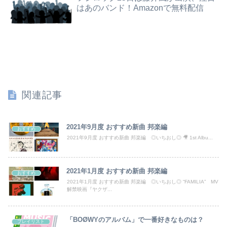
ぐらんぶる原作最新話、ヤバすぎる
はあのバンド！Amazonで無料配信
【謎】女「43億円注文して………キャンセルっと！」←こいつの目的
俺「お前ら親指の指紋を見てみろｗ」スレ民「何があるんだ？」→見た瞬間、思わず笑ってしまう人が続出して…
【日向坂46】坂井新奈、単独で外番組初出演ｷﾀ━(ﾟ∀ﾟ)━!!!!
「Sゴーゴージャグラー4KT（北電子）」「LライザのアトリエKD（北電子）」が検定通過
関連記事
どうせ産むなら早いほうがいいのに、彼氏が「お金がない今は産めない」と言う。じゃあいくら貯めたら出産に踏み切れるの？と聞いたら...
鈴木奈穂子アナ 袖口からインナーチラ見え！！【GIF動画あり】
2021年9月度 おすすめ新曲 邦楽編
おすすめ
2021年9月度 おすすめ新曲 邦楽編 ◎いちおし◎ 🎥 1st Albu...
パートの面接で号泣しながら「ここもダメだったらもう食べていけないんです」って熱弁してた人がいた
【朗報】マーチ→大手コンサル内定ワイ、人生勝ち組ロードへ
2021年1月度 おすすめ新曲 邦楽編
おすすめ
2021年1月度 おすすめ新曲 邦楽編 ◎いちおし◎ “FAMILIA” MV
【衝撃】ロシアの女子陸上選手のユニフォーム、凄いことになる・・・
解禁映画『ヤクザ...
【画像】橋本環奈の上位互換のセクシー女優さん、私服でも可愛すぎるｗｗｗｗｗｗｗｗｗ
「BOØWYのアルバム」で一番好きなものは？
プレイリスト