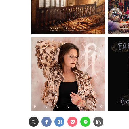
彼女「結婚したらバイク禁止ね」ワイ「なんで
【画像】Hカップグラドル「どんな私も愛してね
原菜乃華ちゃん(22)「AIが友達。課金して褒め
【画像】ビリー・アイリッシュ(24)、ライブ
【速報】ゼレンスキー大統領「日本の支援は期
【画像】高速のSA、女子の謎ルールにブチギ
【悲報】女さん、熊本地震がきっかけで離婚を
【悲報】 恐竜さん、「１億７千万年」かけて
𝕏
【画像】女子中学生にがっつり性教育した結果