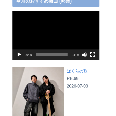
今月のおすすめ新曲 (邦楽)
動
画
プ
レ
ー
ヤ
00:00
04:59
ー
ぼくらの歌
RE:69
2026-07-03