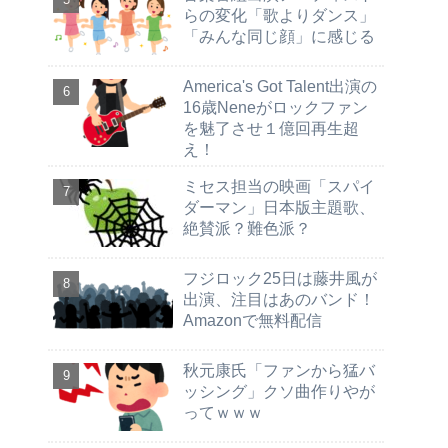
らの変化「歌よりダンス」
「みんな同じ顔」に感じる
America's Got Talent出演の
16歳Neneがロックファン
を魅了させ１億回再生超
え！
ミセス担当の映画「スパイ
ダーマン」日本版主題歌、
絶賛派？難色派？
フジロック25日は藤井風が
出演、注目はあのバンド！
Amazonで無料配信
秋元康氏「ファンから猛バ
ッシング」クソ曲作りやが
ってｗｗｗ