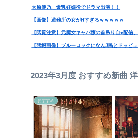
大原優乃、爆乳妊婦役でドラマ出演！！
【画像】避難所の女がHすぎるｗｗｗｗｗ
【閲覧注意】元臆女キャバ嬢の首吊り自●配信
【悲報画像】ブルーロックになんJ民とドッピュ
【悲報】Mrs. GREEN APPLE、マジで逝くww
2023年3月度 おすすめ新曲 
息子のオ●ニーを発見したワイの嫁、全ての対
おすすめ
令和版両津勘吉の声優、マジで予想つかないｗ
【画像】まんさん、猫ちゃんの入れ墨入れてしま