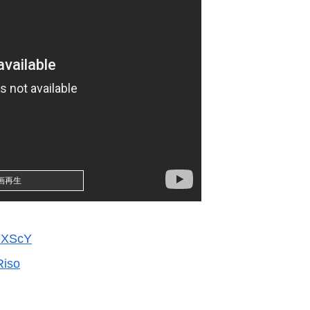
画再生
iFXScY
Riso