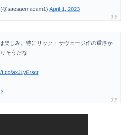
(@saesaemadam1)
April 1, 2023
バムは楽しみ。特にリック・サヴェージ作の重厚か
マりそうだな。
//t.co/axJLyErscr
23