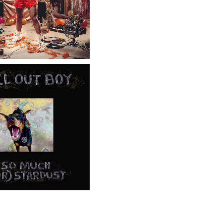
それを入籍日を決めてからいうの？」
親戚の息子が30過ぎてようやく結婚したのに3～4年で離婚。相手の女性の言い分がモラハラだったらしい
♥」
てもらってる」
で超モリマンスジを強調して炎上ｗｗｗｗｗｗｗｗ
待されたほどの成果がない」WWWWWWWWWWW
レ炎上ｗｗｗｗｗｗｗｗｗｗｗｗｗ
決意ｗｗｗｗｗ
「累計到達点ゼロ」と判明………
ウトメと同居してる私たちを「自分が長男だから」と追い出して同居を始めた義兄夫婦。４年後に新居を建てた。家を継ぐために同居するんじゃなかったのかよ！
ｗｗｗwｗｗｗｗｗｗｗｗ❤