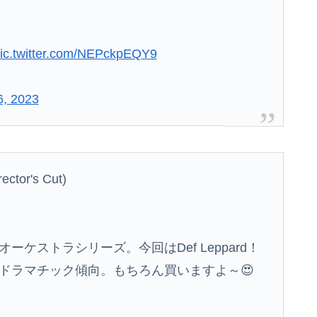
消費税減税を閣議決定、背景に首相の財務省への強い不信と人事介入の示唆 歴代政権に増税を主導してきた財務省、高市内閣に完全敗北
ic.twitter.com/NEPckpEQY9
ラ見え！！【GIF動画あり】
険な水準まで減少」と軍高官が警告！
6, 2023
水をむやみに明かしてはいけない理由
する展開はいらない。それで特撮は凋落した」
ector's Cut)
ケストラシリーズ。今回はDef Leppard！
ドラマチック傾向。もちろん買いますよ～😍