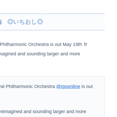
隣で万枚出してるやつが作業感が凄いのか面倒くさそうに打ってた←そりゃ一人なら感情出さんでしょ…
【前編】俺の娘の結婚が破談に。だが彼氏は「2000万の土地」を購入。こじれた二人は想像以上の修羅場に
楽編 ◎いちおし◎
伊藤百花の仕事バンバン取ってくるDHの営業担当凄くないか？今年のボーナス凄いことになりそう！！【AKB48いともも】
レてしまう！！！！！！
Philharmonic Orchestra is out May 19th 🤘
ない量子エンジンが回った！
eimagined and sounding larger and more
ぎると話題に
、挑戦者に
al Philharmonic Orchestra
@rpoonline
is out
子供がバイトで貯めた資金で旅行中の話だけど、ちょっとお金足りないから貸してくれる？って連絡きた
y reimagined and sounding larger and more
じっと見つめていた男性を逮捕