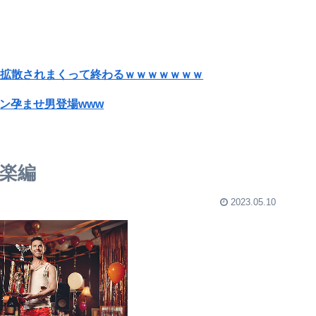
、拡散されまくって終わるｗｗｗｗｗｗｗ
ン孕ませ男登場www
成人向けゲーム『ヤリステ メスブター』開発者絶望、銀行がsteamからの入金を拒否→金が入ってなくても売上金額分の納税義務あり
wwww
洋楽編
応を間違えてしまう…
2023.05.10
プルデンシャル生命、営業自粛で社員は昼間からドジャース観戦・うたた寝・資格勉強とFIRE達成を果たす
組合「有給取って原爆ドームを占拠して中国への侵略戦争反対の座り込みデモをしよう！」←どうすりゃいい？
ｗｗｗ
う…🐯