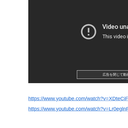
Powered by livedoor 相互RSS
広告を閉じて動
https://www.youtube.com/watch?v=XDteC
https://www.youtube.com/watch?v=Lr0egln