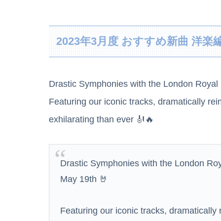
2023年3月度 おすすめ新曲 洋
【悲報】ドジャースファン、大谷翔平にブチギ
Drastic Symphonies with the London Royal 
世界初の超伝導量子熱機関…燃料もピストンも
Featuring our iconic tracks, dramatically r
若林有子アナ 仰向け「車中泊」レポート！！
exhilarating than ever 🎻🔥
【画像】渋谷にあるナイトプールがエチエチす
【王座戦】広瀬章人九段が藤井聡太六冠に勝ち
Drastic Symphonies with the London Roy
May 19th 🤘
【速報】藤嶌果歩、『紐』が見えてしまう
Featuring our iconic tracks, dramaticall
【速報】病院の屋上で「死神に扮して」患者を