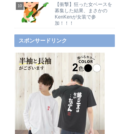
【衝撃】狂った女ベースを
募集した結果、まさかの
KenKenが女装で参
加！！！
スポンサードリンク