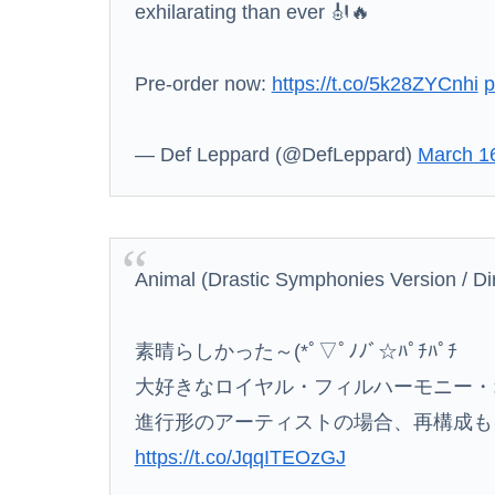
exhilarating than ever 🎻🔥
Pre-order now:
https://t.co/5k28ZYCnhi
p
原田葵アナ ノースリーブで脇全開、インナーチ
米軍、長射程精密ミサイルほぼ使い切る…「危
— Def Leppard (@DefLeppard)
March 1
【3.11被災者が警告】避難所で自分の食料や
【正論】特撮関係者「ヒーローが苦戦して勝利
Animal (Drastic Symphonies Version / Dir
素晴らしかった～(*ﾟ▽ﾟﾉﾉﾞ☆ﾊﾟﾁﾊﾟﾁ
大好きなロイヤル・フィルハーモニー・オー
進行形のアーティストの場合、再構成も
https://t.co/JqqITEOzGJ