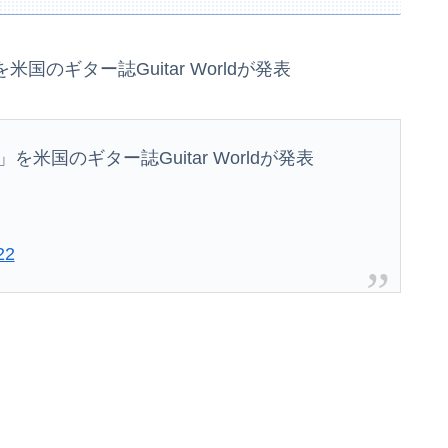
事格納されてしまう
を米国のギター誌Guitar Worldが発表
出す ← これ前触れじゃね？
行方不明になった子の名前が「大和」だと知った。その名前について考えた結果、ネットで意見が真っ二つになっていて…
」を米国のギター誌Guitar Worldが発表
EAMSのコラボが決定！！
ｗｗｗｗｗｗ
き取り調査へ
22
ｗｗｗｗｗｗｗ
できず「パン飽き飽き」―断水なお３万戸超
子供がバイトで貯めた資金で旅行中の話だけど、ちょっとお金足りないから貸してくれる？って連絡きた
ブラ乳がHすぎる
によって決算が凄まじいことになっている模様