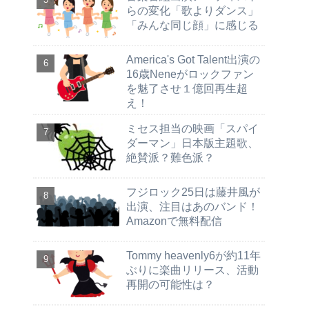
らの変化「歌よりダンス」
「みんな同じ顔」に感じる
America's Got Talent出演の
16歳Neneがロックファン
を魅了させ１億回再生超
え！
ミセス担当の映画「スパイ
ダーマン」日本版主題歌、
絶賛派？難色派？
フジロック25日は藤井風が
出演、注目はあのバンド！
Amazonで無料配信
Tommy heavenly6が約11年
ぶりに楽曲リリース、活動
再開の可能性は？