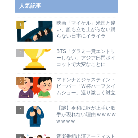
人気記事
映画「マイケル」米国と違
い、誰も立ち上がらない踊
らない日本にイライラ
BTS「グラミー賞エントリ
ーしない」アジア部門ボイ
コットで大変なことに
マドンナとジャスティン・
ビーバー「Ｗ杯ハーフタイ
ムショー」巡り激しく対立
【謎】令和に歌が上手い歌
手が現れない理由 w w w w
w w w w
音楽番組出演アーティスト