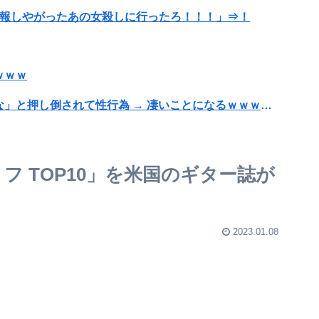
暴行で通報しやがったあの女殺しに行ったろ！！！」⇒！
ｗｗｗ
夫さん、妻に「天井のシミ数えてれば終わるでな」と押し倒されて性行為 → 凄いことになるｗｗｗｗｗ
うｗｗｗｗｗｗｗｗ
リフ TOP10」を米国のギター誌が
性「傷ついたので訴えます」
のジャンルはそろそろ終わりかな」
2023.01.08
【画像】NHK北海道さん、とんでもないマシュマロ女子をキャスターに起用してしまうｗｗｗｗｗｗｗｗｗｗｗｗｗｗｗｗ
知ってしまう・・・・・・・・・