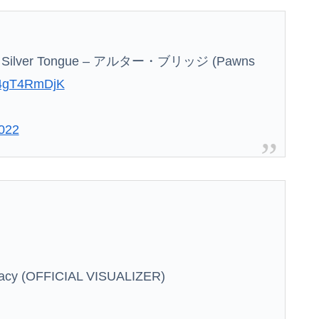
うｗｗｗｗｗｗｗｗ
Silver Tongue – アルター・ブリッジ (Pawns
性「傷ついたので訴えます」
/14gT4RmDjK
映画デートの予定をドタキャンされて、見てない映画のチケ代を奢らされて、これはダメだと思って別れたよ
出す ← これ前触れじゃね？
2022
行方不明になった子の名前が「大和」だと知った。その名前について考えた結果、ネットで意見が真っ二つになっていて…
EAMSのコラボが決定！！
き取り調査へ
ｗｗｗｗｗｗ
できず「パン飽き飽き」―断水なお３万戸超
acy (OFFICIAL VISUALIZER)
子供がバイトで貯めた資金で旅行中の話だけど、ちょっとお金足りないから貸してくれる？って連絡きた