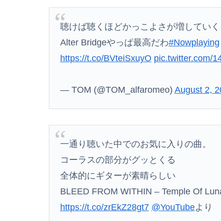
【悲報】ライザさん、お●ぱいを触られてしま
聴けば聴くほどかっこよさが増していく
みいちゃん、セコカンになる
Alter Bridgeやっぱ最高だわ
#Nowplaying
女性「レイプされました」検事「嘘では？」女
https://t.co/BVteiSxuyO
pic.twitter.com
【熊本地震】発生後に居酒屋店内から温泉が吹き
— TOM (@TOM_alfaromeo)
August 2, 
【日向坂46】今回はお手頃価格？日向坂46とB
一通り聴いた中でのお気に入りの曲。
兵庫県斎藤知事、不正会計の疑いで前知事に聞
コーラスの部分がグッとくる
【動画】半ケツ祭り、限界突破ｗｗｗｗｗｗｗ
全体的にギターが素晴らしい
【熊本地震】避難者の食生活、改善急務＝調理
BLEED FROM WITHIN – Temple Of Lun
https://t.co/zrEkZ28gt7
@YouTube
より