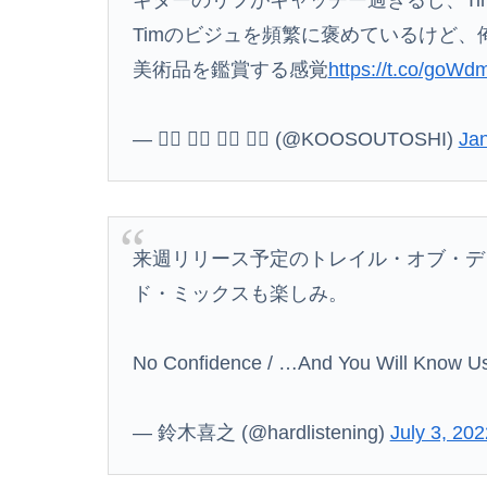
Timのビジュを頻繁に褒めているけど、
美術品を鑑賞する感覚
https://t.co/goW
— 空⃞ 想⃞ 都⃞ 市⃞ (@KOOSOUTOSHI)
Jan
来週リリース予定のトレイル・オブ・デ
ド・ミックスも楽しみ。
No Confidence / …And You Will Know Us 
— 鈴木喜之 (@hardlistening)
July 3, 202