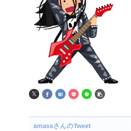
【悲報】吉岡里帆さん、アドリブで相手役俳優
レインボー池田、アナウンサーと結婚ｗｗｗｗ
転校生と仲良くなってその子の家に遊びに行っ
【悲報】ライザさん、お●ぱいを触られてしま
長瀬智也さん、バイク画像を投稿するも見た目
女性「レイプされました」検事「嘘では？」女
𝕏
【画像】JKダンス部、部員の８割が巨乳のムホ
【画像】JKの着替え流出してしまうｗｗｗwｗ
amassさんのTweet