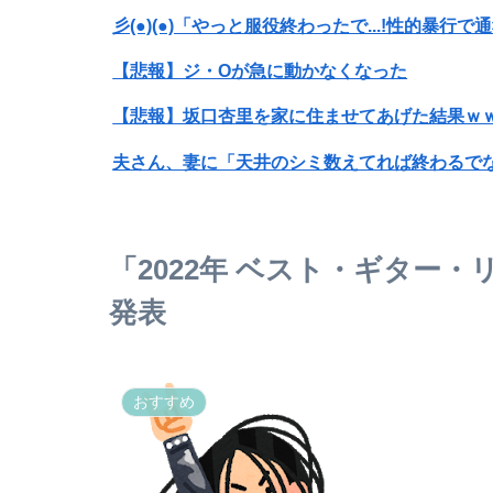
彡(●)(●)「やっと服役終わったで...!性的
【悲報】ジ・Oが急に動かなくなった
【悲報】坂口杏里を家に住ませてあげた結果ｗ
【悲報】ライザさん、お●ぱいを触られてしま
みいちゃん、セコカンになる
「2022年 ベスト・ギター・
女性「レイプされました」検事「嘘では？」女
発表
江口寿史が炎上を経て語る「自分の絵ごと、こ
おすすめ
【悲報】ワイ、軽貨物ドライバーという職業を
20年落ちで走行距離3マンの軽15万