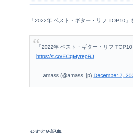
【悲報】歩きスマホ女子さん、立体駐車場に無
「2022年 ベスト・ギター・リフ TOP10」
【熊本地震】発生後に居酒屋店内から温泉が吹き
「2022年 ベスト・ギター・リフ TOP10
【日向坂46】今回はお手頃価格？日向坂46とB
https://t.co/ECqMyrepRJ
【動画】半ケツ祭り、限界突破ｗｗｗｗｗｗｗ
兵庫県斎藤知事、不正会計の疑いで前知事に聞
— amass (@amass_jp)
December 7, 20
【画像】この∧∨女優さんで100万回抜いてる
【熊本地震】避難者の食生活、改善急務＝調理
【画像】女優・松本まりか、乳の首隠したノー
おすすめ記事
高値で米を大量に仕入れた米卸大手、米価下落