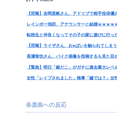
【悲報】佐藤二朗さん主演の「踊る」スピンオフ作
【悲報】吉岡里帆さん、アドリブで相手役俳優
【動画】高速道路を走行中の車からリアガラスが飛
レインボー池田、アナウンサーと結婚ｗｗｗｗ
【速報】韓国サッカー協会、W杯・五輪予選で
転校生と仲良くなってその子の家に遊びに行っ
【悲報】ライザさん、お●ぱいを触られてしま
【動画】ショートスリーパー堀大輔、高須幹弥
長瀬智也さん、バイク画像を投稿するも見た目
女性「レイプされました」検事「嘘では？」女
【画像】JKダンス部、部員の８割が巨乳のムホ
【悲報】坂口杏里を家に住ませてあげた結果ｗ
各楽曲への反応