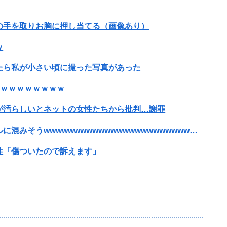
品、結局撮影中止が決定wwwwwwwwwwww
の手を取りお胸に押し当てる（画像あり）
んでくる事故(ﾟoﾟ)
ｗ
外国審判員や監督官を性接待！！！！
たら私が小さい頃に撮った写真があった
日経社説、入管庁の永住許可厳格化を猛批判「永住外国人の生活保護受給をなくす目的、外国人の意欲をそがないか懸念」「外国人を一時的な労働力ではなく、...
うｗｗｗｗｗｗｗｗ
にブチギレ
が汚らしいとネットの女性たちから批判…謝罪
【緊急】明日「銀だこ」がガチに過去最大レベルに混みそうwwwwwwwwwwwwwwwwwwwwwwwwww
性「傷ついたので訴えます」
ホ部だったｗｗｗｗ
ｗｗｗ
夫さん、妻に「天井のシミ数えてれば終わるでな」と押し倒されて性行為 → 凄いことになるｗｗｗｗｗ