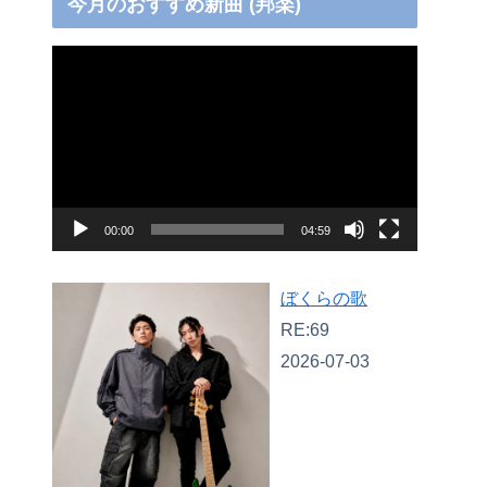
今月のおすすめ新曲 (邦楽)
動
画
プ
レ
ー
ヤ
00:00
04:59
ー
ぼくらの歌
RE:69
2026-07-03