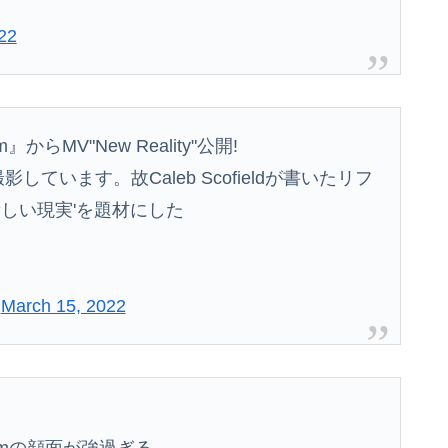
ブラ乳がHすぎる
22
品、結局撮影中止が決定wwwwwwwwwwww
によって決算が凄まじいことになっている模様
』からMV"New Reality"公開!
しています。故Caleb Scofieldが書いたリフ
ｗｗｗｗｗｗｗwwww
'新しい現実'を題材にした
外国審判員や監督官を性接待！！！！
民から新社会人の初ボーナスくらいしかないと笑われる
)
March 15, 2022
日経社説、入管庁の永住許可厳格化を猛批判「永住外国人の生活保護受給をなくす目的、外国人の意欲をそがないか懸念」「外国人を一時的な労働力ではなく、...
暴行で通報しやがったあの女殺しに行ったろ！！！」⇒！
にブチギレ
mの顔面が強過ぎる