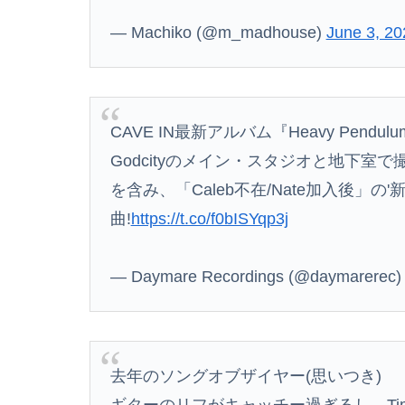
【画像】女優・松本まりか、乳の首隠したノー
— Machiko (@m_madhouse)
June 3, 20
【悲報】佐藤二朗さん主演の「踊る」スピンオフ作
コメ高値掴みの損切り加速ｗｗｗｗｗｗｗｗｗ
高値で米を大量に仕入れた米卸大手、米価下落
CAVE IN最新アルバム『Heavy Pendulum
Godcityのメイン・スタジオと地下室で撮影
【驚愕】ロシアの風俗事情をご覧くださいｗｗｗ
を含み、「Caleb不在/Nate加入後」の
【速報】韓国サッカー協会、W杯・五輪予選で
Powered by livedoor 相互RSS
曲!
https://t.co/f0bISYqp3j
【悲報】ラッパーさん、札束披露するもネット
— Daymare Recordings (@daymarerec
彡(●)(●)「やっと服役終わったで...!性的
【動画】ショートスリーパー堀大輔、高須幹弥
去年のソングオブザイヤー(思いつき)
【悲報】ジ・Oが急に動かなくなった
ギターのリフがキャッチー過ぎるし、Ti