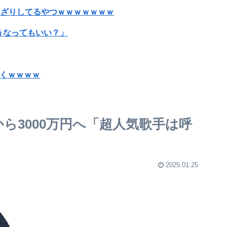
んざりしてるやつｗｗｗｗｗｗｗ
うなってもいい？」
付くｗｗｗｗ
可愛すぎるおむすび屋さん（28）、新店舗に4000万円クラファンした成功した結果弱男集団から叩かれてしまうｗｗｗｗ
というアナウンスが流れ大騒ぎwwwwwwwww
億から3000万円へ「超人気歌手は呼
ルムって何のために入っていの？って聞くわけ」
 トップはテレ朝
2025.01.25
って6日で告白、半年でのスピード婚
旦那に突然消息を絶たれ、生後間もない子供を抱えて困った知り合いが生活保護申請のため役所へ。そこで信じられない言動が→