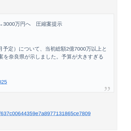
。
【悲報】中国、橋の欄干が強風一発で粉々に 鉄筋ゼロ 当局「接着剤でくっつけただけ」「正常で、品質問題はない」
韓国のサッカー審判に対する性接待疑惑、ついに日本や英国メディアにも取り上げられ国際問題に発展w
→3000万円へ 圧縮案提示
き』にヨーロッパ全土から不満の声
セスと話題に 【Pickup08083037】
月予定）について、当初総額2億7000万以上と
る案を奈良県が示しました。予算が大きすぎる
フジテレビが金の卵を産む鶏を自ら絞め殺した模様、社運を賭けたドル箱コンテンツが御蔵入りになってしまい……
025
2857f637c00644359e7a8977131865ce7809