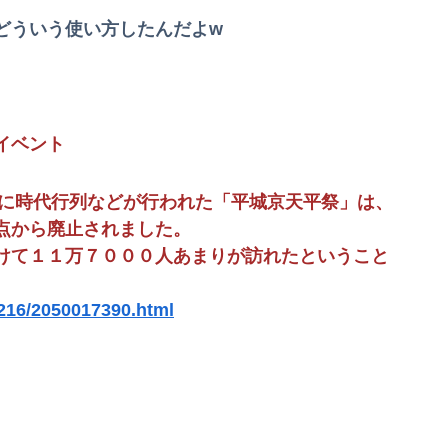
どういう使い方したんだよw
ね！ｗｗｗｗｗ
で撃墜するウクライナ。
友人に1泊の旅行に誘われたんだけど、意見が割れて中止になった。倹約家と旅行計画したら、何も譲ってくれない...
イベント
シコダンスwwwwwww
【悲報】中国、橋の欄干が強風一発で粉々に 鉄筋ゼロ 当局「接着剤でくっつけただけ」「正常で、品質問題はない」
台に時代行列などが行われた「平城京天平祭」は、
点から廃止されました。
プになる
けて１１万７０００人あまりが訪れたということ
て10年前と同レベルなの(ドン引き
1216/2050017390.html
【女子バレー】185センチ・木村沙織、息子に「高い高い」求められ衝撃展開激白 「すごい列になって…私アトラクションじゃないよみたいな」
き』にヨーロッパ全土から不満の声
んざりしてるやつｗｗｗｗｗｗｗ
セスと話題に 【Pickup08083037】