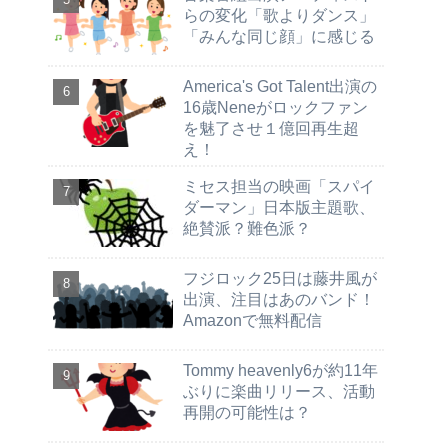
らの変化「歌よりダンス」
「みんな同じ顔」に感じる
America's Got Talent出演の
16歳Neneがロックファン
を魅了させ１億回再生超
え！
ミセス担当の映画「スパイ
ダーマン」日本版主題歌、
絶賛派？難色派？
フジロック25日は藤井風が
出演、注目はあのバンド！
Amazonで無料配信
Tommy heavenly6が約11年
ぶりに楽曲リリース、活動
再開の可能性は？