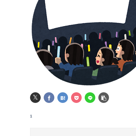
自慢する時に目の前の人を下げる人の心理
ジャンポケ斎藤「性行為の許諾は取ったことあ
高校３年生の女です。家が嫌いすぎて家を出て
【動画】福岡の電車、複数の駅で「チンポッ❤」
ワイの職場の後輩女子、かわいくていい匂いす
【悲報】男が嫌いな男の特徴がこちらｗｗｗｗ
𝕏
【画像】JKダンス部、部員の８割が巨乳のムホ
1
【画像】JK、河でやりたい放題ｗｗｗｗｗｗｗ