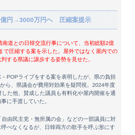
と衝突したドラレコが（ノ∇`）
7億円→3000万円へ 圧縮案提示
たら私が小さい頃に撮った写真があった
てるって...
清南道との日韓交流行事について、当初総額2億
ね！ｗｗｗｗｗ
万円まで圧縮する案を示した。屋外ではなく屋内での
批判する県議に譲歩する姿勢を見せた。
き取り調査へ
わかる」←ここ好きすぎるｗｗｗｗｗｗｗｗｗｗｗｗｗ
のK－POPライブをする案を表明したが、県の負担
時間イカせまくった結果ｗｗｗｗｗｗｗｗｗｗ
とから、県議会が費用対効果を疑問視。2024年度
対した他、賛成した議員も有料化や屋内開催を通
で撃墜するウクライナ。
知事に手渡していた。
友人に1泊の旅行に誘われたんだけど、意見が割れて中止になった。倹約家と旅行計画したら、何も譲ってくれない...
「自由民主党・無所属の会」などの一部議員に対
シコダンスwwwwwww
は呼べなくなるが、日韓両方の歌手を呼ぶ形にす
て10年前と同レベルなの(ドン引き