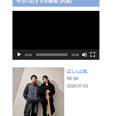
今月のおすすめ新曲 (邦楽)
動
画
プ
レ
ー
ヤ
00:00
04:59
ー
ぼくらの歌
RE:69
2026-07-03