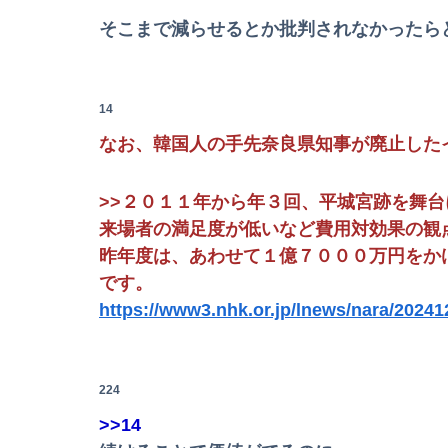
そこまで減らせるとか批判されなかったら
【画像】日焼け口リの締まったお尻っていいよ
【動画】ロシア軍のドローンをネット発射装置
14
なお、韓国人の手先奈良県知事が廃止した
【動画】役満ボディ・岡田紗佳(32)、渾身のあた
>>２０１１年から年３回、平城宮跡を舞
来場者の満足度が低いなど費用対効果の観
IカップAV女優さん(24)👙さらに増量してIカッ
昨年度は、あわせて１億７０００万円をか
【悲報】韓国人「え待って、何で日本の避難所っ
です。
https://www3.nhk.or.jp/lnews/nara/2024
欧州「日本だけ反則だろ…」 世界の『日本びい
224
「住信SBI」が「ドコモの銀行」に変わってう
>>14
【動画】黒人系アイドルさん、リアルディズニープリン