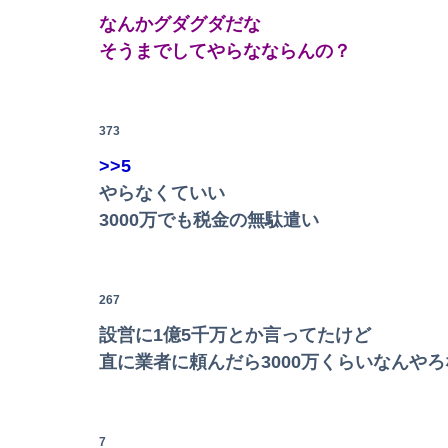
なんかグダグダだな
【画像】JKダンス部、部員の８割が巨乳のムホ
そうまでしてやらなならんの？
【画像】咲-saki-作者、ようやく『奇乳』に気
373
【動画】福岡の電車、複数の駅で「チンポッ❤」
>>5
やらなくていい
ホリエモン「面接でさ、納豆パックの薄いフィ
3000万でも税金の無駄遣い
Powered by livedoor 相互RSS
【動画】両方馬鹿（笑）ミニストップでトラック
267
転校生と仲良くなってその子の家に遊びに行っ
設営に1億5千万とか言ってたけど
【朗報】冨里奈央のバスト、もう大変なことになっ
直に業者に頼んだら3000万くらいなんやろ
兵庫県斎藤知事、不正会計の疑いで前知事に聞
【画像】思わず保存したくなる「笑える画像・
7