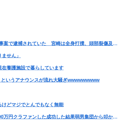
元EXILE・黒木啓司、妻・宮崎麗果被告へのDV事案で逮捕されていた 宮崎は全身打撲、頭部裂傷及び打撲、頸部損傷の怪我
りません」
現在養護施設で暮らしています
というアナウンスが流れ大騒ぎwwwwwwwww
るけどマジでとんでもなく無能
可愛すぎるおむすび屋さん（28）、新店舗に4000万円クラファンした成功した結果弱男集団から叩かれてしまうｗｗｗｗ
ｗｗｗｗｗｗ