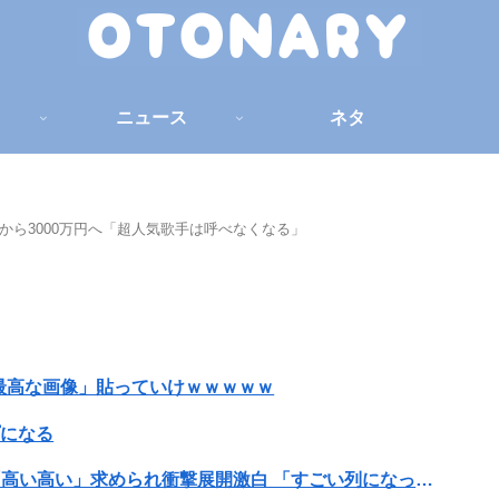
ニュース
ネタ
7億から3000万円へ「超人気歌手は呼べなくなる」
最高な画像」貼っていけｗｗｗｗｗ
プになる
【女子バレー】185センチ・木村沙織、息子に「高い高い」求められ衝撃展開激白 「すごい列になって…私アトラクションじゃないよみたいな」