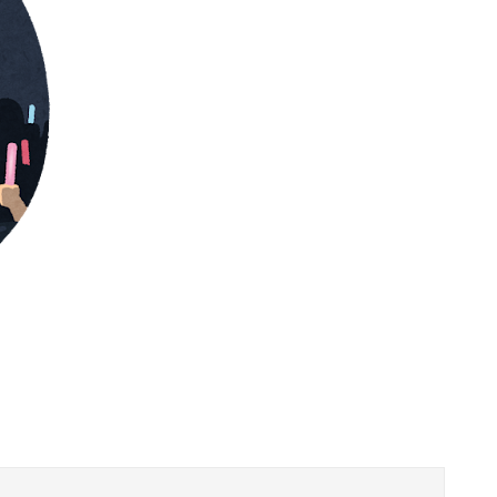
元EXILE・黒木啓司、妻・宮崎麗果被告へのDV事案で逮捕されていた 宮崎は全身打撲、頭部裂傷及び打撲、頸部損傷の怪我
りません」
現在養護施設で暮らしています
というアナウンスが流れ大騒ぎwwwwwwwww
るけどマジでとんでもなく無能
可愛すぎるおむすび屋さん（28）、新店舗に4000万円クラファンした成功した結果弱男集団から叩かれてしまうｗｗｗｗ
ｗｗｗｗｗｗ
ホ部だったｗｗｗｗ
ｗｗｗｗｗｗｗｗｗｗｗｗｗｗｗｗｗ
映画デートの予定をドタキャンされて、見てない映画のチケ代を奢らされて、これはダメだと思って別れたよ