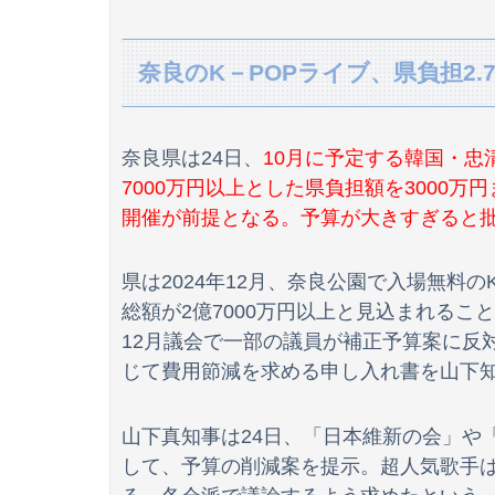
【動画】両方馬鹿（笑）ミニストップでトラック
奈良のK－POPライブ、県負担2.
転校生と仲良くなってその子の家に遊びに行っ
【朗報】冨里奈央のバスト、もう大変なことになっ
奈良県は24日、
10月に予定する韓国・忠
【画像】日焼け口リの締まったお尻っていいよ
7000万円以上とした県負担額を3000
開催が前提となる。予算が大きすぎると
兵庫県斎藤知事、不正会計の疑いで前知事に聞
【ワンピース】ゾロ「女だぞ」エネル「見れば
県は2024年12月、奈良公園で入場無料
【驚愕】エ口い女友達のクリ◯リスを舐めて3
総額が2億7000万円以上と見込まれるこ
12月議会で一部の議員が補正予算案に反
【動画】ロシア軍のドローンをネット発射装置
じて費用節減を求める申し入れ書を山下
山下真知事は24日、「日本維新の会」や
【動画】役満ボディ・岡田紗佳(32)、渾身のあた
して、予算の削減案を提示。超人気歌手
【悲報】韓国人「え待って、何で日本の避難所っ