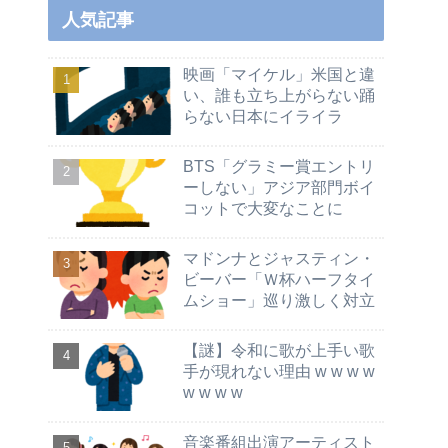
人気記事
映画「マイケル」米国と違
い、誰も立ち上がらない踊
らない日本にイライラ
BTS「グラミー賞エントリ
ーしない」アジア部門ボイ
コットで大変なことに
マドンナとジャスティン・
ビーバー「Ｗ杯ハーフタイ
ムショー」巡り激しく対立
【謎】令和に歌が上手い歌
手が現れない理由 w w w w
w w w w
音楽番組出演アーティスト