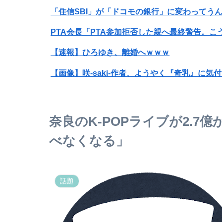
「住信SBI」が「ドコモの銀行」に変わってう
PTA会長「PTA参加拒否した親へ最終警告。こ
【速報】ひろゆき、離婚へｗｗｗ
【画像】咲-saki-作者、ようやく『奇乳』に気
【動画】福岡の電車、複数の駅で「チンポッ❤」
奈良のK-POPライブが2.7
ホリエモン「面接でさ、納豆パックの薄いフィ
べなくなる」
【視聴率】ゴールデン帯でテレ東がフジを上回る
39独身女性ってもう人生詰んでんか？
話題
元K-1王者・久保優太が10代女性と再婚 出会