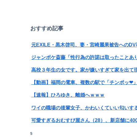
おすすめ記事
ジャンポケ斎藤「性行為の許諾は取ったことあ
高校３年生の女です。家が嫌いすぎて家を出て
【動画】福岡の電車、複数の駅で「チンポッ❤」
【速報】ひろゆき、離婚へｗｗｗ
ワイの職場の後輩女子、かわいくていい匂いす
【悲報】男が嫌いな男の特徴がこちらｗｗｗｗ
5