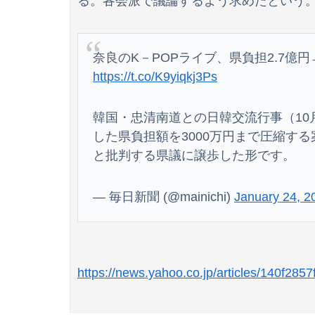
る。各会派で議論するよう求めたという
奈良のK－POPライブ、県負担2.7億円
https://t.co/K9yiqkj3Ps
欧州「日本だけ反則だろ…」 世界の『日本びい
【動画】黒人系アイドルさん、リアルディズニープリン
韓国・忠清南道との日韓交流行事（10
した県負担額を3000万円まで圧縮す
と批判する県議に譲歩した形です。
— 毎日新聞 (@mainichi)
January 24, 2
https://news.yahoo.co.jp/articles/140f