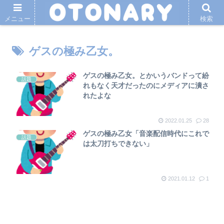
メニュー
検索
ゲスの極み乙女。
ゲスの極み乙女。とかいうバンドって紛
話題
れもなく天才だったのにメディアに潰さ
れたよな
2022.01.25
28
ゲスの極み乙女「音楽配信時代にこれで
話題
は太刀打ちできない」
2021.01.12
1