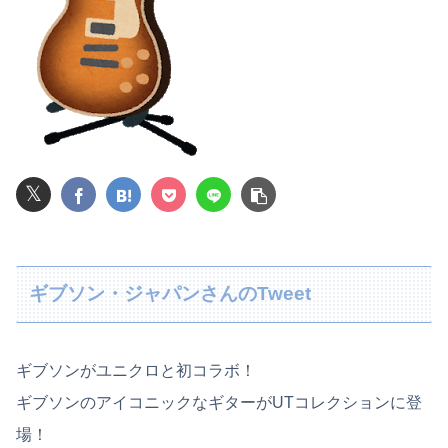
昭和生まれの嫁が作る弁当が『戦後』すぎて萎える【画像あり】
【愕然】念願の彼女できたんだけど・・・・・・とんでもない素性が見えてきた・・・・・・
一般作だけどエロいシーンがあって、妙にムラムラしてしまった作品
【九州名物】鶏刺し食べた医師、全身麻痺へ…「死んだほうが良かった」
𝕏
【画像】女性、『大人のおもちゃ』を入れたままMRI検査を受けた結果 →
【悲報】 同人作家さん「夏コミで定規グッズ出します！」→日本に「インチ表記の定規は販売禁止」という法令があり頒布中止に
【悲報】NISA大暴落 一晩でマイナス20万円も吹き飛んだもよう
ギブソン・ジャパンさんのTweet
パート辞めるって報告した時に迷惑だって言ってくる社員がいて、その人の不満を言い返してしまった
【悲報】加藤桃子女流四段、色紙をメルカリで転売宣言される😭
ギブソンがユニクロと初コラボ！
ギブソンのアイコニックなギターがUTコレクションに登
転校生と仲良くなってその子の家に遊びに行ったら私が小さい頃に撮った写真があった
場！