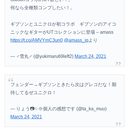
【動画】急病人？横須賀の国道16号でおかしな事故が撮影される。
何なら全種類コンプしたい！。
【衝撃】風俗嬢「社畜と風俗嬢の比較がこちらです」←社畜ブチギレｗｗｗｗｗｗｗｗwwww
ギブソンとユニクロが初コラボ ギブソンのアイコ
江別リンチ犯「立って謝罪は本気じゃない」 裁判官「ほな裁判で土下座してないキミは本気じゃないな」
ニックなギターがUTコレクションに登場 – amass
https://t.co/AMVYmC3un0
@amass_jp
より
— ♂雪丸♂ (@yukimaru69left2)
March 24, 2021
フェンダー→ギブソンときたら次はグレコだな！期
待してるぜユニクロ！
— りょう📷✨※個人の感想です (@ta_ka_muu)
March 24, 2021