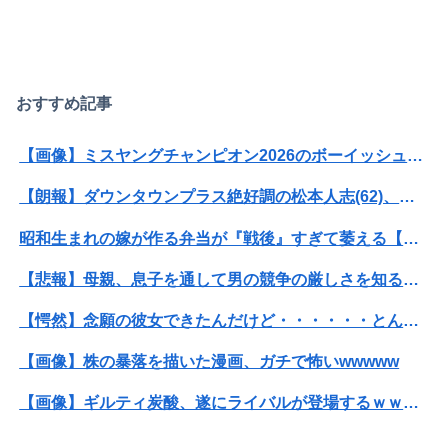
【速報】ホームレス「暑い、暑すぎる」酷暑で空港に集結※なお韓国
【動画】急病人？横須賀の国道16号でおかしな事故が撮影される。
江別リンチ犯「立って謝罪は本気じゃない」 裁判官「ほな裁判で土下座してないキミは本気じゃないな」
おすすめ記事
【画像】ミスヤングチャンピオン2026のボーイッシュお胸ｗｗｗｗｗｗｗｗｗｗｗｗｗｗｗｗｗｗｗｗ
【朗報】ダウンタウンプラス絶好調の松本人志(62)、見た目がいまだにめっちゃ若々しいｗｗｗｗｗｗｗｗｗｗｗｗｗｗｗｗｗｗｗｗｗ（画像あり）
昭和生まれの嫁が作る弁当が『戦後』すぎて萎える【画像あり】
【悲報】母親、息子を通して男の競争の厳しさを知るｗｗｗｗ
【愕然】念願の彼女できたんだけど・・・・・・とんでもない素性が見えてきた・・・・・・
【画像】株の暴落を描いた漫画、ガチで怖いwwwww
【画像】ギルティ炭酸、遂にライバルが登場するｗｗｗｗ
【画像】女さん「貧乳だから男水着で市民プールいったら周りがコソコソしだしてやばいwwwwwwww」5万いいね