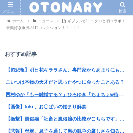
メニュー
検索
ホーム
ニュース
ギブソンがユニクロと初コラボ！
音楽好き垂涎のUTコレクション！！！！！
おすすめ記事
【超悲報】明日花キララさん、専門家からあまりにも非情な一言を告げられる
こいつは本物の天才だと思ったやつに会ったことある？
西村ゆか「もー離婚する？」ひろゆき「ちょちょw待ってくださいよー」←これさぁ
【画像】tuki.、お〇ぱいの始まり解禁
【衝撃】風俗嬢「社畜と風俗嬢の比較がこちらです」←社畜ブチギレｗｗｗｗｗｗｗｗwwww
【悲報】母親、息子を通して男の競争の厳しさを知るｗｗｗｗ