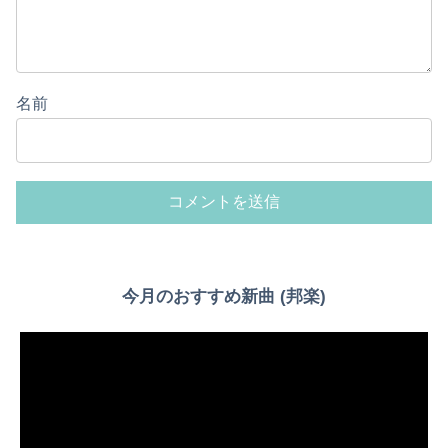
名前
Powered by livedoor 相互RSS
今月のおすすめ新曲 (邦楽)