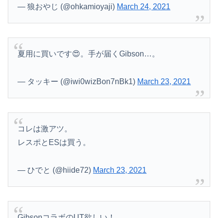
【超悲報】明日花キララさん、専門家からあまりにも非情な一言を告げられる
— 狼おやじ (@ohkamioyaji)
March 24, 2021
【画像】日焼け口リの締まったお尻っていいよね！ｗｗｗｗｗ
あはっ、あはっ、SAOⅡの設定Ⅵ打って負けちゃった…
夏用に買いです😍。手が届くGibson…。
Powered by livedoor 相互RSS
高齢独身彼女無しなのが不思議ってよく言われるけど、女と人付き合いとかめんどくさすぎる
【衝撃】ジャンポケ斎藤の犯行、生々しすぎて勃起してしまうレベルｗｗｗｗｗ
— タッキー (@iwi0wizBon7nBk1)
March 23, 2021
日本とアメリカが戦争してたと思うと感慨深いよな
こいつは本物の天才だと思ったやつに会ったことある？
コレは激アツ。
【画像】女の子「ママー！ちいかわシール貼ったよー！」→母親の心をざわつかせてしまうｗｗｗｗ
レスポとESは買う。
西村ゆか「もー離婚する？」ひろゆき「ちょちょw待ってくださいよー」←これさぁ
— ひでと (@hiide72)
March 23, 2021
【速報】ホームレス「暑い、暑すぎる」酷暑で空港に集結※なお韓国
【画像】tuki.、お〇ぱいの始まり解禁
GibsonコラボのUT欲しい！。