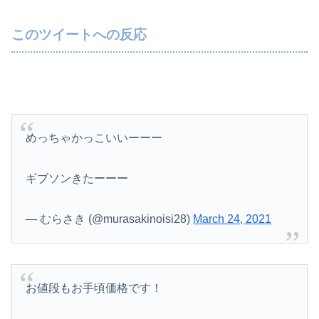
【画像】人工肛門の松本人志さん、最新の姿に心配の声殺到…
このツイートへの反応
一般作だけどエロいシーンがあって、妙にムラムラしてしまった作品
【九州名物】鶏刺し食べた医師、全身麻痺へ…「死んだほうが良かった」
【画像】女性、『大人のおもちゃ』を入れたままMRI検査を受けた結果 →
めっちゃかっこいいーーー
【悲報】 同人作家さん「夏コミで定規グッズ出します！」→日本に「インチ表記の定規は販売禁止」という法令があり頒布中止に
パート辞めるって報告した時に迷惑だって言ってくる社員がいて、その人の不満を言い返してしまった
ギブソンきたーーー
【悲報】加藤桃子女流四段、色紙をメルカリで転売宣言される😭
— むらさき (@murasakinoisi28)
March 24, 2021
転校生と仲良くなってその子の家に遊びに行ったら私が小さい頃に撮った写真があった
【速報】山崎怜奈さん、旦那不在のままヤることやって妊娠
お値段もお手頃価格です！
【速報】韓国サッカー協会の性接待疑惑、日本サッカー協会が4人の日本人審判員を調査「調査後に結果を公表します」