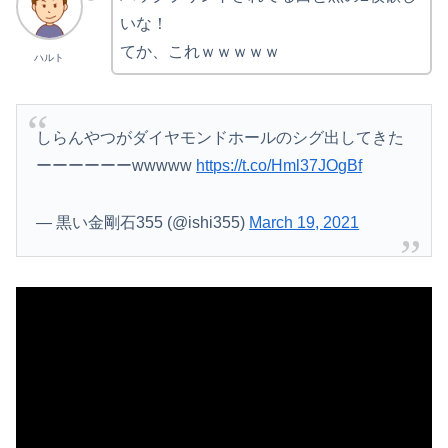
いな！
てか、これｗｗｗｗｗ
ハルト
Powered by livedoor 相互RSS
しらんやつがダイヤモンドホールのシグ出してきた
ーーーーーーwwwww
https://t.co/Hml37JOgBf
— 黒い金剛石355 (@ishi355)
March 19, 2021