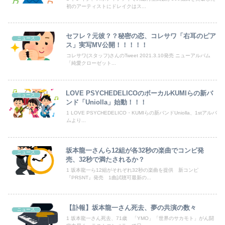
初のアーティストにドレイクはス...
アニメ史に残る『原作破壊』といえばコレｗｗｗｗｗｗｗｗｗｗｗｗｗ
セフレ？元彼？？秘密の恋、コレサワ「右耳のピア
ニュース
【放送事故】昔のドラマのレ◯プシーン、今見るとアウトすぎる・・・
ス」実写MV公開！！！！！
コレサワ(スタッフ)さんのTweet 2021.3.10発売 ニューアルバム
あはっ、あはっ、SAOⅡの設定Ⅵ打って負けちゃった…
「純愛クローゼット...
高齢独身彼女無しなのが不思議ってよく言われるけど、女と人付き合いとかめんどくさすぎる
LOVE PSYCHEDELICOのボーカルKUMIらの新バ
ニュース
【衝撃】ジャンポケ斎藤の犯行、生々しすぎて勃起してしまうレベルｗｗｗｗｗ
ンド「Uniolla」始動！！！
1 LOVE PSYCHEDELICO・KUMIらの新バンドUniolla、1stアルバ
ムより...
【画像】女の子「ママー！ちいかわシール貼ったよー！」→母親の心をざわつかせてしまうｗｗｗｗ
日本とアメリカが戦争してたと思うと感慨深いよな
坂本龍一さんら12組が各32秒の楽曲でコンピ発
ニュース
売、32秒で満たされるか？
海外「日本なんて行くんじゃなかった…」 日本を知ってしまったディズニー信者、帰国後『本家』に失望する事態に
1 坂本龍一ら12組がそれぞれ32秒の楽曲を提供 新コンピ
『PRSNT』発売 1曲試聴可最新の...
【速報】ホームレス「暑い、暑すぎる」酷暑で空港に集結※なお韓国
【動画】急病人？横須賀の国道16号でおかしな事故が撮影される。
【訃報】坂本龍一さん死去、夢の共演の数々
ニュース
1 坂本龍一さん死去、71歳 「YMO」「世界のサカモト」がん闘