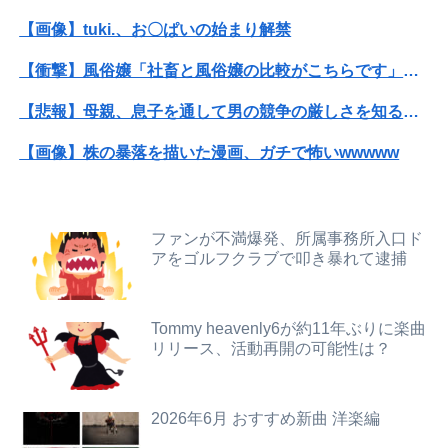
【速報】韓国サッカー協会の性接待疑惑、日本サッカー協会が4人の日本人審判員を調査「調査後に結果を公表します」
【画像】tuki.、お〇ぱいの始まり解禁
【超悲報】明日花キララさん、専門家からあまりにも非情な一言を告げられる
【衝撃】風俗嬢「社畜と風俗嬢の比較がこちらです」←社畜ブチギレｗｗｗｗｗｗｗｗwwww
【画像】日焼け口リの締まったお尻っていいよね！ｗｗｗｗｗ
【悲報】母親、息子を通して男の競争の厳しさを知るｗｗｗｗ
あはっ、あはっ、SAOⅡの設定Ⅵ打って負けちゃった…
【画像】株の暴落を描いた漫画、ガチで怖いwwwww
高齢独身彼女無しなのが不思議ってよく言われるけど、女と人付き合いとかめんどくさすぎる
【画像】ギルティ炭酸、遂にライバルが登場するｗｗｗｗ
【衝撃】ジャンポケ斎藤の犯行、生々しすぎて勃起してしまうレベルｗｗｗｗｗ
【画像】女さん「貧乳だから男水着で市民プールいったら周りがコソコソしだしてやばいwwwwwwww」5万いいね
ファンが不満爆発、所属事務所入口ド
日本とアメリカが戦争してたと思うと感慨深いよな
アをゴルフクラブで叩き暴れて逮捕
【画像】人工肛門の松本人志さん、最新の姿に心配の声殺到…
こいつは本物の天才だと思ったやつに会ったことある？
【画像】ミスヤングチャンピオン2026のボーイッシュお胸ｗｗｗｗｗｗｗｗｗｗｗｗｗｗｗｗｗｗｗｗ
Tommy heavenly6が約11年ぶりに楽曲
【画像】女の子「ママー！ちいかわシール貼ったよー！」→母親の心をざわつかせてしまうｗｗｗｗ
リリース、活動再開の可能性は？
【朗報】ダウンタウンプラス絶好調の松本人志(62)、見た目がいまだにめっちゃ若々しいｗｗｗｗｗｗｗｗｗｗｗｗｗｗｗｗｗｗｗｗｗ（画像あり）
西村ゆか「もー離婚する？」ひろゆき「ちょちょw待ってくださいよー」←これさぁ
昭和生まれの嫁が作る弁当が『戦後』すぎて萎える【画像あり】
【速報】ホームレス「暑い、暑すぎる」酷暑で空港に集結※なお韓国
2026年6月 おすすめ新曲 洋楽編
【愕然】念願の彼女できたんだけど・・・・・・とんでもない素性が見えてきた・・・・・・