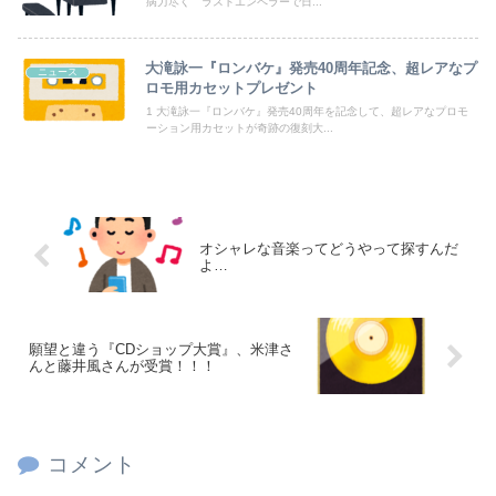
江別リンチ犯「立って謝罪は本気じゃない」 裁判官「ほな裁判で土下座してないキミは本気じゃないな」
病力尽く ラストエンペラーで日...
みんな不安
大滝詠一『ロンバケ』発売40周年記念、超レアなプ
ニュース
ロモ用カセットプレゼント
【悲報】広島カープ、シーズンオフのトークショー、テレビ出演等の「副業」を全面禁止ｗｗｗｗｗｗｗｗｗｗｗｗｗｗｗｗｗｗｗ
1 大滝詠一『ロンバケ』発売40周年を記念して、超レアなプロモ
ーション用カセットが奇跡の復刻大...
Powered by livedoor 相互RSS
オシャレな音楽ってどうやって探すんだ
よ…
願望と違う『CDショップ大賞』、米津さ
んと藤井風さんが受賞！！！
コメント