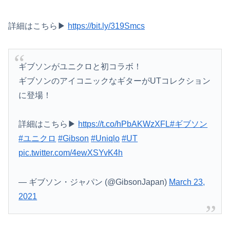
【速報】山崎怜奈さん、旦那不在のままヤることやって妊娠
【画像】日焼け口リの締まったお尻っていいよね！ｗｗｗｗｗ
詳細はこちら▶
https://bit.ly/319Smcs
【速報】韓国サッカー協会の性接待疑惑、日本サッカー協会が4人の日本人審判員を調査「調査後に結果を公表します」
アニメ史に残る『原作破壊』といえばコレｗｗｗｗｗｗｗｗｗｗｗｗｗ
ギブソンがユニクロと初コラボ！
ギブソンのアイコニックなギターがUTコレクション
【放送事故】昔のドラマのレ◯プシーン、今見るとアウトすぎる・・・
に登場！
あはっ、あはっ、SAOⅡの設定Ⅵ打って負けちゃった…
詳細はこちら▶
https://t.co/hPbAKWzXFL
#ギブソン
高齢独身彼女無しなのが不思議ってよく言われるけど、女と人付き合いとかめんどくさすぎる
#ユニクロ
#Gibson
#Uniqlo
#UT
【衝撃】ジャンポケ斎藤の犯行、生々しすぎて勃起してしまうレベルｗｗｗｗｗ
pic.twitter.com/4ewXSYvK4h
【画像】女の子「ママー！ちいかわシール貼ったよー！」→母親の心をざわつかせてしまうｗｗｗｗ
— ギブソン・ジャパン (@GibsonJapan)
March 23,
日本とアメリカが戦争してたと思うと感慨深いよな
2021
海外「日本なんて行くんじゃなかった…」 日本を知ってしまったディズニー信者、帰国後『本家』に失望する事態に