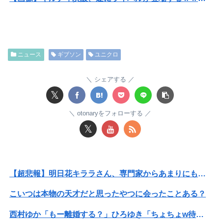
【画像】女さん「貧乳だから男水着で市民プールいったら周りがコソコソしだしてやばいwwwwwwww」5万いいね
【画像】人工肛門の松本人志さん、最新の姿に心配の声殺到…
ニュース
ギブソン
ユニクロ
一般作だけどエロいシーンがあって、妙にムラムラしてしまった作品
【九州名物】鶏刺し食べた医師、全身麻痺へ…「死んだほうが良かった」
シェアする
𝕏
【画像】女性、『大人のおもちゃ』を入れたままMRI検査を受けた結果 →
otonaryをフォローする
【悲報】 同人作家さん「夏コミで定規グッズ出します！」→日本に「インチ表記の定規は販売禁止」という法令があり頒布中止に
𝕏
パート辞めるって報告した時に迷惑だって言ってくる社員がいて、その人の不満を言い返してしまった
【悲報】加藤桃子女流四段、色紙をメルカリで転売宣言される😭
【超悲報】明日花キララさん、専門家からあまりにも非情な一言を告げられる
転校生と仲良くなってその子の家に遊びに行ったら私が小さい頃に撮った写真があった
こいつは本物の天才だと思ったやつに会ったことある？
【速報】山崎怜奈さん、旦那不在のままヤることやって妊娠
西村ゆか「もー離婚する？」ひろゆき「ちょちょw待ってくださいよー」←これさぁ