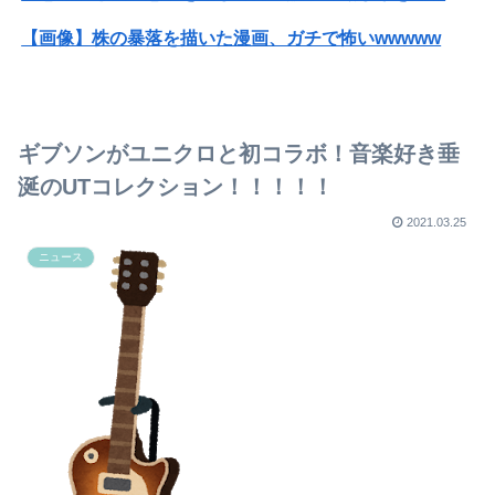
【画像】株の暴落を描いた漫画、ガチで怖いwwwww
【画像】ギルティ炭酸、遂にライバルが登場するｗｗｗｗ
【画像】女さん「貧乳だから男水着で市民プールいったら周りがコソコソしだしてやばいwwwwwwww」5万いいね
ギブソンがユニクロと初コラボ！音楽好き垂
【画像】人工肛門の松本人志さん、最新の姿に心配の声殺到…
涎のUTコレクション！！！！！
みんな不安
2021.03.25
ニュース
【悲報】広島カープ、シーズンオフのトークショー、テレビ出演等の「副業」を全面禁止ｗｗｗｗｗｗｗｗｗｗｗｗｗｗｗｗｗｗｗ
【悲報】広島カープ、シーズンオフのトークショー、テレビ出演等の「副業」を全面禁止ｗｗｗｗｗｗｗｗｗｗｗｗｗｗｗｗｗｗｗ
【悲報】eスポーツ、肥満や糖尿病に悩まされるガチで過酷なスポーツだったｗｗｗｗｗｗｗｗｗｗ
旦那の過去が許せない
【画像】ミスヤングチャンピオン2026のボーイッシュお胸ｗｗｗｗｗｗｗｗｗｗｗｗｗｗｗｗｗｗｗｗ
【朗報】ダウンタウンプラス絶好調の松本人志(62)、見た目がいまだにめっちゃ若々しいｗｗｗｗｗｗｗｗｗｗｗｗｗｗｗｗｗｗｗｗｗ（画像あり）