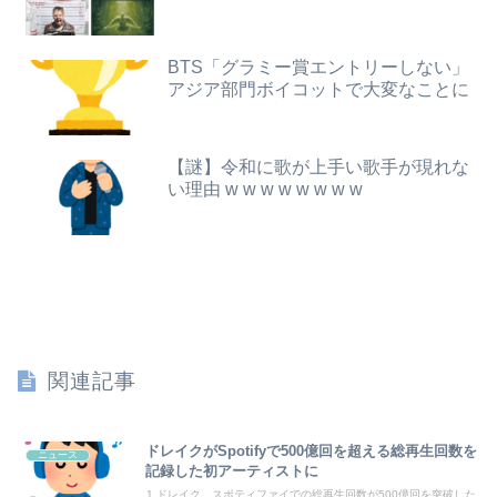
【画像】tuki.、お〇ぱいの始まり解禁
一般作だけどエロいシーンがあって、妙にムラムラしてしまった作品
【動画】急病人？横須賀の国道16号でおかしな事故が撮影される。
BTS「グラミー賞エントリーしない」
【九州名物】鶏刺し食べた医師、全身麻痺へ…「死んだほうが良かった」
アジア部門ボイコットで大変なことに
【衝撃】風俗嬢「社畜と風俗嬢の比較がこちらです」←社畜ブチギレｗｗｗｗｗｗｗｗwwww
【画像】女性、『大人のおもちゃ』を入れたままMRI検査を受けた結果 →
江別リンチ犯「立って謝罪は本気じゃない」 裁判官「ほな裁判で土下座してないキミは本気じゃないな」
【謎】令和に歌が上手い歌手が現れな
【悲報】 同人作家さん「夏コミで定規グッズ出します！」→日本に「インチ表記の定規は販売禁止」という法令があり頒布中止に
い理由 w w w w w w w w
【悲報】NISA大暴落 一晩でマイナス20万円も吹き飛んだもよう
パート辞めるって報告した時に迷惑だって言ってくる社員がいて、その人の不満を言い返してしまった
【悲報】加藤桃子女流四段、色紙をメルカリで転売宣言される😭
転校生と仲良くなってその子の家に遊びに行ったら私が小さい頃に撮った写真があった
関連記事
【速報】山崎怜奈さん、旦那不在のままヤることやって妊娠
【画像】日焼け口リの締まったお尻っていいよね！ｗｗｗｗｗ
ドレイクがSpotifyで500億回を超える総再生回数を
ニュース
記録した初アーティストに
【速報】韓国サッカー協会の性接待疑惑、日本サッカー協会が4人の日本人審判員を調査「調査後に結果を公表します」
1 ドレイク、スポティファイでの総再生回数が500億回を突破した