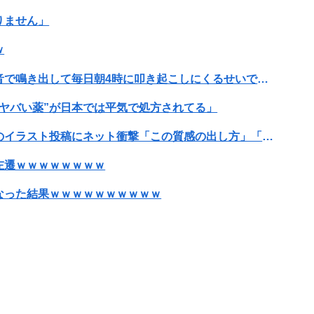
りません」
ｗ
セミがうるさすぎる。明るくなったら即座に爆音で鳴き出して毎日朝4時に叩き起こしにくるせいで寝不足だよ
ヤバい薬”が日本では平気で処方されてる」
【画像】漫画家・桂正和、最新のパンツ＆お尻のイラスト投稿にネット衝撃「この質感の出し方」「実写かと思いました」
左遷ｗｗｗｗｗｗｗｗ
なった結果ｗｗｗｗｗｗｗｗｗｗ
可愛すぎるおむすび屋さん（28）、新店舗に4000万円クラファンした成功した結果弱男集団から叩かれてしまうｗｗｗｗ
切れそうなくらいデカイｗｗｗｗｗｗｗｗｗｗｗ
【緊急】明日「銀だこ」がガチに過去最大レベルに混みそうwwwwwwwwwwwwwwwwwwwwwwwwww