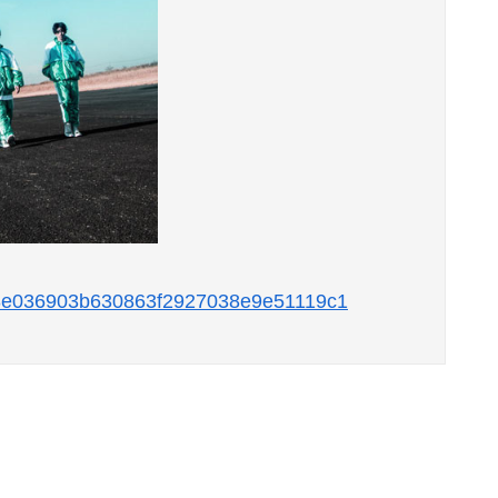
35c8e036903b630863f2927038e9e51119c1