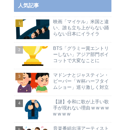
人気記事
映画「マイケル」米国と違
い、誰も立ち上がらない踊
らない日本にイライラ
BTS「グラミー賞エントリ
ーしない」アジア部門ボイ
コットで大変なことに
マドンナとジャスティン・
ビーバー「Ｗ杯ハーフタイ
ムショー」巡り激しく対立
【謎】令和に歌が上手い歌
手が現れない理由 w w w w
w w w w
音楽番組出演アーティスト