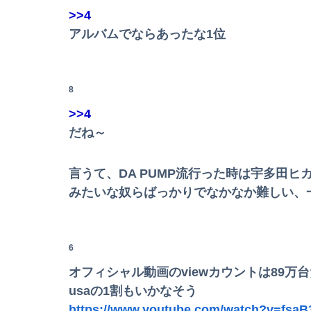
>>4
みいちゃん、セコカンになる
アルバムでならあったな1位
【悲報】なんでも「へへっｗ」って誤魔化して
高校３年生の女です。家が嫌いすぎて家を出て
8
>>4
だね～
【日向坂46】坂井新奈、単独で外番組初出演ｷﾀ━(ﾟ∀
【画像】宇多田ヒカルさん、任天堂CMでとん
言うて、DA PUMP流行った時は宇多田
みたいな奴らばっかりでなかなか難しい、
【画像】佳子さま、ボディラインがHすぎる…
【画像】日焼け口リの締まったお尻っていいよ
6
【動画】首都高で4tトラックが原因の玉突き事
オフィシャル動画のviewカウントは89万
usaの1割もいかなそう
https://www.youtube.com/watch?v=fsaB
【速報】乃木坂5期生、すぐベロを「こう」やっ