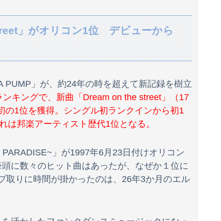
熊本イオンモール爆発で死者を出したテナント「ハビタ」運営会社がHP削除・グループ一覧からも抹消 「逃亡」と批判殺到
e street」がオリコン1位 デビューから
私「その格好で出るの…？」新郎いとこ姉妹「何か問題ある？」→結婚式当日に感じた違和感が最後まで消えなくて…
ﾟ)━!!!!
ね！ｗｗｗｗｗ
A PUMP」が、約24年の時を超えて新記録を樹立
グで、新曲「Dream on the street」（17
でもない服を着てしまうｗｗｗｗ
プ初の1位を獲得。シングル初ランクインから初1
巨乳！！【GIF動画あり】
これは邦楽アーティスト歴代1位となる。
故に巻き込まれた軽バンの車載。
t’s PARADISE~」が1997年6月23日付けオリコン
甲子園を観ていたトメが慶応校を「生まれつきなんでも持ってて狡い、勝ち星は田舎の貧乏人に譲れ」と罵倒した
」を筆頭に数々のヒット曲はあったが、なぜか１位に
ップ取りに時間が掛かったのは、26年3か月のエル
てシてしまうwwwwww
専門家を舐めきった某国国営メディア、「日本の反撃能力が地域を不安定化させている」というストーリーで番組制作を進めようとするも……
とするのを止めろ」