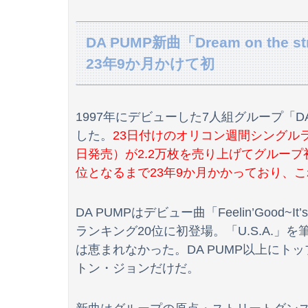
DA PUMP新曲「Dream on th
23年9か月かけて初
【日向坂46】坂井新奈、単独で外番組初出演ｷﾀ━(ﾟ∀
【画像】日焼け口リの締まったお尻っていいよ
1997年にデビューした7人組グループ「D
した。
23日付けのオリコン週間シングルランキン
【画像】宇多田ヒカルさん、任天堂CMでとん
日発売）が2.2万枚を売り上げてグルー
白戸ゆめのアナ セクシーニットのノースリーブ
位となるまで23年9か月かかっており、
【動画】首都高で4tトラックが原因の玉突き事
DA PUMPはデビュー曲「Feelin’Good~I
ランキング20位に初登場。「U.S.A.
は恵まれなかった。DA PUMP以上にト
【速報】乃木坂5期生、すぐベロを「こう」やっ
トン・ジョンだけだ。
中国「日本は原爆被害者の立場で同情を買おう