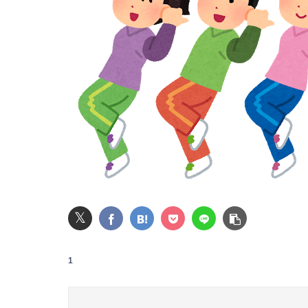
この年齢でこれ始めた人他にいる？
ジャンポケ斎藤「性行為の許諾は取ったことあ
レインボー池田、アナウンサーと結婚ｗｗｗｗ
【画像】井口裕香(36)、タンクトップがはち
𝕏
みいちゃん、セコカンになる
【悲報】なんでも「へへっｗ」って誤魔化して
1
【悲報】ロシア、じわじわと逝き始める
高校３年生の女です。家が嫌いすぎて家を出て