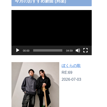
今月のおすすめ新曲 (邦楽)
動
画
プ
レ
ー
ヤ
00:00
04:59
ー
ぼくらの歌
RE:69
2026-07-03