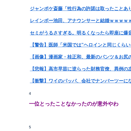
ジャンポケ斎藤「性行為の許諾は取ったことあ
レインボー池田、アナウンサーと結婚ｗｗｗｗ
【警告】医師「米国では”ヘロインと同じくらい
Powered by livedoor 相互RSS
【悲報】高市早苗に逆らった財務官僚、異例の
【衝撃】ワイのパッパ、会社でナンバーツーに
みいちゃん、セコカンになる
4
一位とったことなかったのが意外やわ
【画像】井口裕香(36)、タンクトップがはち
5