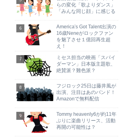
らの変化「歌よりダンス」
「みんな同じ顔」に感じる
America's Got Talent出演の
16歳Neneがロックファン
を魅了させ１億回再生超
え！
ミセス担当の映画「スパイ
ダーマン」日本版主題歌、
絶賛派？難色派？
フジロック25日は藤井風が
出演、注目はあのバンド！
Amazonで無料配信
Tommy heavenly6が約11年
ぶりに楽曲リリース、活動
再開の可能性は？