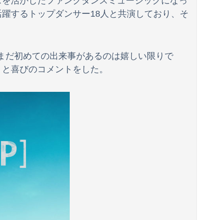
スを活かしたファンクダンスミュージックになっ
躍するトップダンサー18人と共演しており、そ
ばす。逮捕しろやｗｗｗ
を出せよ！！！！
てまだ初めての出来事があるのは嬉しい限りで
が止まらない
」と喜びのコメントをした。
社民党 福島みずほ党首、国旗損壊罪に危機感「お子様ランチの日の丸は折っても破っても処罰されない、 どうでしょう。本当にそうなのか」
メ知らないｗｗｗｗｗ