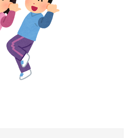
りません」
ｗ
セミがうるさすぎる。明るくなったら即座に爆音で鳴き出して毎日朝4時に叩き起こしにくるせいで寝不足だよ
可愛すぎるおむすび屋さん（28）、新店舗に4000万円クラファンした成功した結果弱男集団から叩かれてしまうｗｗｗｗ
切れそうなくらいデカイｗｗｗｗｗｗｗｗｗｗｗ
【緊急】明日「銀だこ」がガチに過去最大レベルに混みそうwwwwwwwwwwwwwwwwwwwwwwwwww
きたワイの末路がこちらｗｗｗｗｗｗｗｗｗｗ
現在養護施設で暮らしています