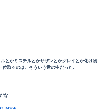
きたワイの末路がこちらｗｗｗｗｗｗｗｗｗｗ
現在養護施設で暮らしています
私「その格好で出るの…？」新郎いとこ姉妹「何か問題ある？」→結婚式当日に感じた違和感が最後まで消えなくて…
ﾟ)━!!!!
でもない服を着てしまうｗｗｗｗ
ヒカルとかミスチルとかサザンとかグレイとか化け物
一位取るのは、そういう世の中だった。
ね！ｗｗｗｗｗ
故に巻き込まれた軽バンの車載。
台だな
甲子園を観ていたトメが慶応校を「生まれつきなんでも持ってて狡い、勝ち星は田舎の貧乏人に譲れ」と罵倒した
3f_Mznk
てシてしまうwwwwww