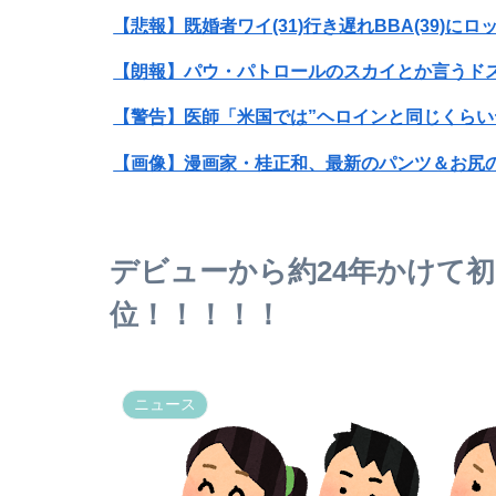
【悲報】既婚者ワイ(31)行き遅れBBA(39)にロ
【朗報】パウ・パトロールのスカイとか言うドス
【警告】医師「米国では”ヘロインと同じくらい
【悲報】高市早苗に逆らった財務官僚、異例の
【衝撃】ワイのパッパ、会社でナンバーツーに
デビューから約24年かけて初！
みいちゃん、セコカンになる
位！！！！！
【画像】安心系ホットケーキ、レベチ
路上駐車経験率が過去最少の21%へ低下！タイ
ニュース
【画像】OLさんが職場の弱男と連絡先交換し
日本史に携わった偉人の銅像を見たい！