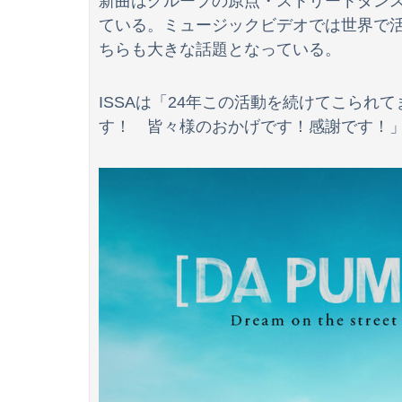
新曲はグループの原点・ストリートダン
ている。ミュージックビデオでは世界で活
【動画】名古屋栄で不良外人が警察官を突き飛
ちらも大きな話題となっている。
メーカーはデカヘソ8個保留3個返しのミドル機
ISSAは「24年この活動を続けてこられ
【画像】影山優佳さん(25)、下着姿であたシコ
す！ 皆々様のおかげです！感謝です！
【悲報】お前らアニメにわかが過ぎてこのアニ