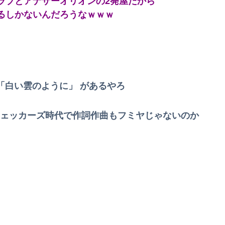
ラブとアナザーオリオンの2発屋だから
るしかないんだろうなｗｗｗ
「累計到達点ゼロ」と判明………
がブチ切れ
【動画】女子「勃ってんじゃん笑」男子「うるさい//」女子「キャハハ！」→フ●ラ開始ｗｗｗｗｗｗｗｗｗｗ
供した「白い雲のように」 があるやろ
話でナマポの打ち切り伝えられ市職員を脅す
h」はチェッカーズ時代で作詞作曲もフミヤじゃないのか
万円も吹き飛んだもよう
ウトメと同居してる私たちを「自分が長男だから」と追い出して同居を始めた義兄夫婦。４年後に新居を建てた。家を継ぐために同居するんじゃなかったのかよ！
る
ンでいいの…？」