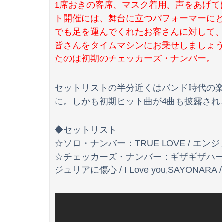
1席おきの客席、マスク着用、声をあげ
ト開催には、舞台に立つパフォーマーに
【速報】日本製メモリに世界中から注文殺到！！
でも足を運んでくれたお客さんに対して
【画像】避難飯、レベチｗｗｗｗｗｗｗｗｗｗ
皆さんをタイムマシンにお乗せしましょう
たのは初期のチェッカーズ・ナンバー。
森川ジョージ「みい山アンチは正義を主張する前
子供がアベマで葬送のフリーレンを延々見てる
セットリストの半分近くはバンド時代の
に。しかも初期ヒット曲が4曲も披露され
◆セットリスト
☆ソロ・ナンバー：TRUE LOVE / エンジェル 
☆チェッカーズ・ナンバー：ギザギザハートの
ジュリアに傷心 / I Love you,SAYONARA /