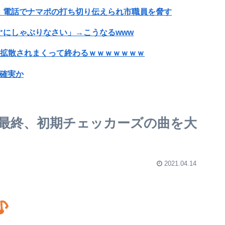
」電話でナマポの打ち切り伝えられ市職員を脅す
にしゃぶりなさい」→こうなるwww
、拡散されまくって終わるｗｗｗｗｗｗｗ
刑確実か
要」←500万バズwww
待されたほどの成果がない」WWWWWWWWWWW
最終、初期チェッカーズの曲を大
で超モリマンスジを強調して炎上ｗｗｗｗｗｗｗｗ
2021.04.14
？
ｗ
ンハッピーセットに個数制限を設ける