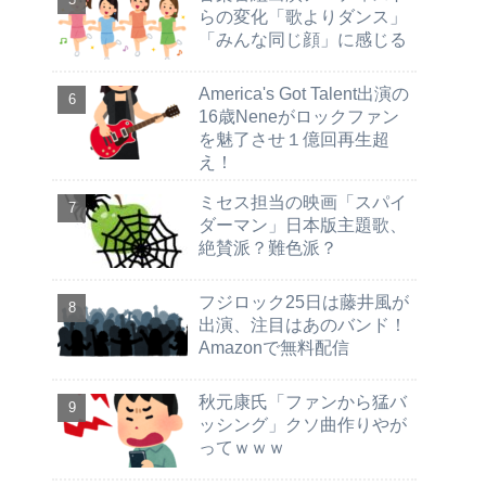
らの変化「歌よりダンス」
「みんな同じ顔」に感じる
America's Got Talent出演の
16歳Neneがロックファン
を魅了させ１億回再生超
え！
ミセス担当の映画「スパイ
ダーマン」日本版主題歌、
絶賛派？難色派？
フジロック25日は藤井風が
出演、注目はあのバンド！
Amazonで無料配信
秋元康氏「ファンから猛バ
ッシング」クソ曲作りやが
ってｗｗｗ