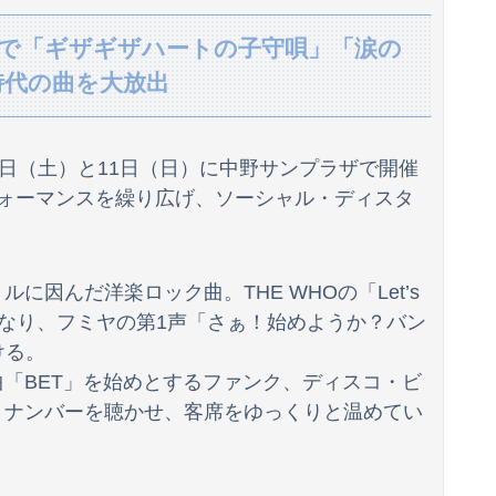
うドラレコがひどい。
で「ギザギザハートの子守唄」「涙の
時代の曲を大放出
万円も吹き飛んだもよう
0日（土）と11日（日）に中野サンプラザで開催
署を訪れたちびっ子集団が世界をメロメロに
フォーマンスを繰り広げ、ソーシャル・ディスタ
ウトメと同居してる私たちを「自分が長男だから」と追い出して同居を始めた義兄夫婦。４年後に新居を建てた。家を継ぐために同居するんじゃなかったのかよ！
るｗｗｗwｗｗｗｗｗｗｗｗ❤
因んだ洋楽ロック曲。THE WHOの「Let’s
【速報】Z世代の身長低下の理由、判明WWWWWWWWWWWWWWWWWWWWWWWWWWWWWWWWW
明るくなり、フミヤの第1声「さぁ！始めようか？バン
ける。
ンでいいの…？」
「BET」を始めとするファンク、ディスコ・ビ
出る････････！
・ナンバーを聴かせ、客席をゆっくりと温めてい
影響出るし。」
『理由』、ガチでヤバイ・・・・・