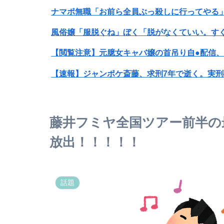
ナマポ無職「お前ら全員ぶっ殺しに行ってやる
風俗嬢「服脱ぐね」ぼく「脱がなくていい。すぐ
【閲覧注意】元臆女キャバ嬢の首吊り自●配信
【速報】ジャンポケ斎藤、求刑7年で逝く。実
グリフィス（♀）「女の子は基本的に彼氏が３人必
【速報】ゼレンスキー大統領「日本の支援は期
藤井フミヤ全国ツアー前半の
【画像】ビリー・アイリッシュ(24)、ライブ
放出！！！！！
【悲報】キオクシア、また逝く
志村けんのバカ殿←これどこがおもろいの？？
話題
【画像】ボーッシュJS8歳が23歳になった結果
【朗報】マクドナルド、明日から発売のポケモ