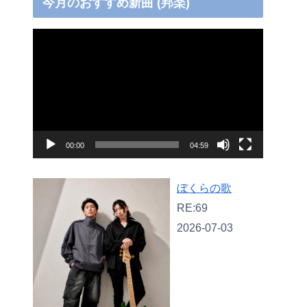
今月のおすすめ新曲 (邦楽)
動
画
プ
レ
ー
ヤ
00:00
04:59
ー
ぼくらの歌
RE:69
2026-07-03