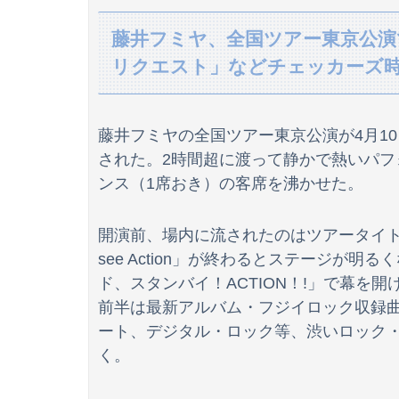
【動画】三重の国道1号で事故逃げされてしま
藤井フミヤ、全国ツアー東京公演
リクエスト」などチェッカーズ
【悲報】NISA大暴落 ワイ一晩でマイナス20
刈川くるみアナ ノースリーブの巨乳！！
藤井フミヤの全国ツアー東京公演が4月1
海外「世界で日本を死守するぞ！」 日本の消防
された。2時間超に渡って静かで熱いパ
ンス（1席おき）の客席を沸かせた。
【動画】ロシアのJC、こんなことまでさせられ
開演前、場内に流されたのはツアータイトルに
see Action」が終わるとステージが
ド、スタンバイ！ACTION！!」で幕を開
【画像】はいだしょうこ（47）「こんなオバサ
前半は最新アルバム・フジイロック収録曲
【画像】深田えいみのスッピンを見たワイ、冷や汗が
ート、デジタル・ロック等、渋いロック
く。
アメリカ「日本の円安ヤバくね？アジア経済に
【修羅場】落語家が清水良太郎さんを恨んでる