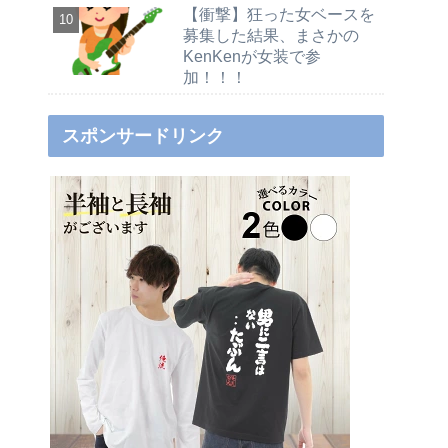
【衝撃】狂った女ベースを
募集した結果、まさかの
KenKenが女装で参
加！！！
スポンサードリンク