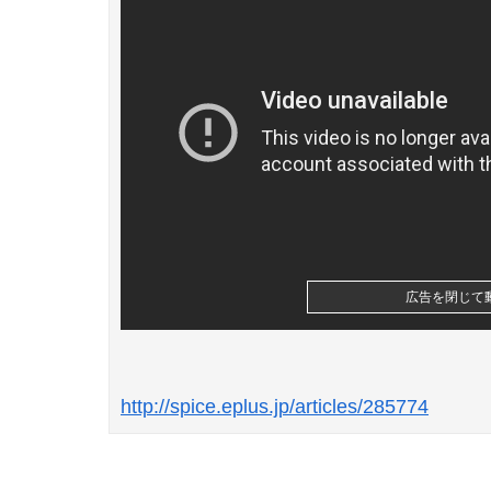
広告を閉じて
http://spice.eplus.jp/articles/285774