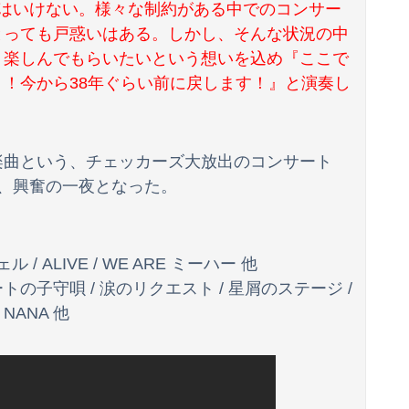
てはいけない。様々な制約がある中でのコンサー
とっても戸惑いはある。しかし、そんな状況の中
！ １兆５０００億円で工場増築へ
、楽しんでもらいたいという想いを込め『ここで
ｗｗｗｗｗ
！今から38年ぐらい前に戻します！』と演奏し
に漫画の無断転載をやめろよ」←これwwww
。回想シーンばかりだけどこれは尺稼ぎなの？
楽曲という、チェッカーズ大放出のコンサート
、興奮の一夜となった。
ATMで何度も入出金を繰り返す人に声をかけた若い女性にモヤっとする。若い人ってそんな余裕ないのかな？
/ ALIVE / WE ARE ミーハー 他
子守唄 / 涙のリクエスト / 星屑のステージ /
 NANA 他