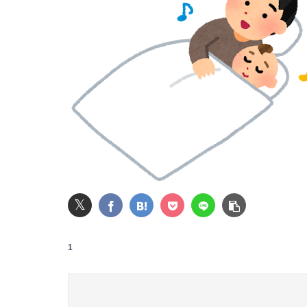
【朗報】マクドナルド、明日から発売のポケモ
【画像】Hカップグラドル「どんな私も愛してね
原菜乃華ちゃん(22)「AIが友達。課金して褒め
【緊急】ワイ、会社でガチでやらかしたんだけ
【速報】"見せブラ"女神、現る♡♡♡♡
【悲報】 恐竜さん、「１億７千万年」かけて
𝕏
【悲報】イオンモールの通夜に来た幹部に遺族
1
32歳男「お前ら全員ぶっ殺しに行ってやる」電
【日向坂46】三期生LIVE、生配信が決定！