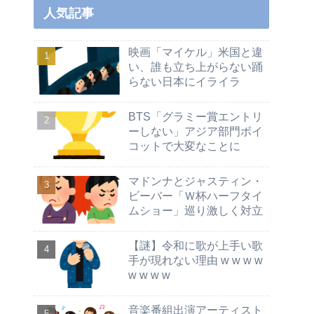
人気記事
映画「マイケル」米国と違
い、誰も立ち上がらない踊
らない日本にイライラ
BTS「グラミー賞エントリ
ーしない」アジア部門ボイ
コットで大変なことに
マドンナとジャスティン・
ビーバー「Ｗ杯ハーフタイ
ムショー」巡り激しく対立
【謎】令和に歌が上手い歌
手が現れない理由 w w w w
w w w w
音楽番組出演アーティスト