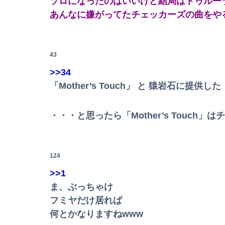
ソロになったのはいいけど結局はトゥルー
【速報】"見せブラ"女神、現る♡♡♡♡
あんなに嫌がってたチェッカーズの曲をや
【悲報】 恐竜さん、「１億７千万年」かけて
【悲報】イオンモールの通夜に来た幹部に遺族
43
>>34
「Mother’s Touch」 と 猿岩石に提
32歳男「お前ら全員ぶっ殺しに行ってやる」電
【日向坂46】三期生LIVE、生配信が決定！
・・・と思ったら「Mother’s Touc
【悲報】NISA大暴落 ワイ一晩でマイナス20
刈川くるみアナ ノースリーブの巨乳！！
124
>>1
ま、ぶっちゃけ
【画像】イオン爆発事故、ちょっと流れが変わ
フミヤだけ居れば
何とかなりますねwww
【画像】はいだしょうこ（47）「こんなオバサ