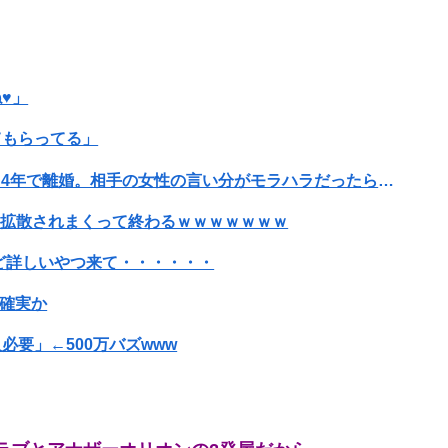
♥」
てもらってる」
親戚の息子が30過ぎてようやく結婚したのに3～4年で離婚。相手の女性の言い分がモラハラだったらしい
、拡散されまくって終わるｗｗｗｗｗｗｗ
ど詳しいやつ来て・・・・・・
刑確実か
要」←500万バズwww
待されたほどの成果がない」WWWWWWWWWWW
で超モリマンスジを強調して炎上ｗｗｗｗｗｗｗｗ