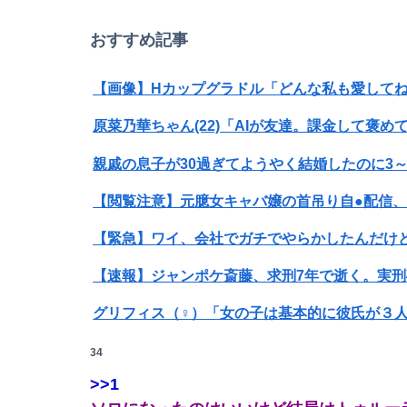
おすすめ記事
【画像】Hカップグラドル「どんな私も愛してね
原菜乃華ちゃん(22)「AIが友達。課金して褒め
【閲覧注意】元臆女キャバ嬢の首吊り自●配信
Powered by livedoor 相互RSS
【緊急】ワイ、会社でガチでやらかしたんだけ
【速報】ジャンポケ斎藤、求刑7年で逝く。実
グリフィス（♀）「女の子は基本的に彼氏が３人必
【速報】ゼレンスキー大統領「日本の支援は期
34
>>1
【画像】ビリー・アイリッシュ(24)、ライブ