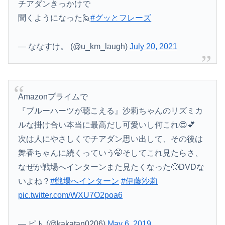
チアダンきっかけで
聞くようになった🙋
#グッとフレーズ
— ななすけ。 (@u_km_laugh)
July 20, 2021
Amazonプライムで
『ブルーハーツが聴こえる』沙莉ちゃんのリズミカ
ルな掛け合い本当に最高だし可愛いし何これ😍💕
次は人にやさしくでチアダン思い出して、その後は
舞香ちゃんに続くっていう🤭そしてこれ見たらさ、
なぜか戦場へインターンまた見たくなった🙄DVDな
いよね？
#戦場へインターン
#伊藤沙莉
pic.twitter.com/WXU7O2poa6
— ピト (@kakatan0206)
May 6, 2019