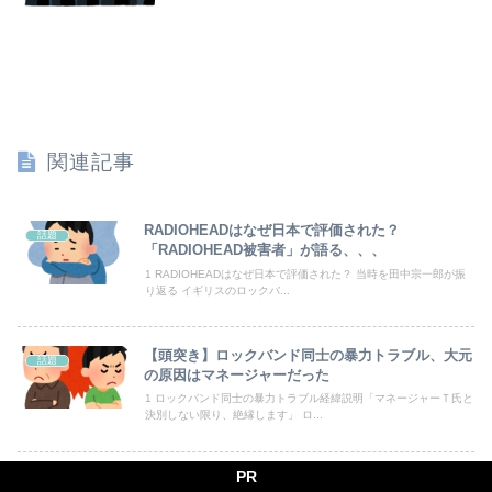
大学の時、クラスの大多数テストでカンニングしてた科目があった。で、カンニングしてない私が笑われた
【悲報】株暴落で全財産300万ウォンを失った女性、人生終了でモニター破壊ｗｗｗ
お前ら「女はおっさんより口が臭い！」 ワイ「嘘つけバーカｗ」⇒w
日経平均2013「1万円です」日経平均2026「6万円です」←これは年収爆上がりしたんやろなぁ…
関連記事
【恐怖】同志社国際高校、京都の学校なのに図書室には沖縄タイムスと琉球新報しかないと判明
大阪かすうどんの魅力とは
RADIOHEADはなぜ日本で評価された？
話題
「RADIOHEAD被害者」が語る、、、
セールス「水道水はこんなに汚れてます」俺「じゃあ塩を入れてみてもいい？」→実験の結末に営業マンが固まり…
1 RADIOHEADはなぜ日本で評価された？ 当時を田中宗一郎が振
り返る イギリスのロックバ...
【衝撃】AKB48伊藤百花さん、CMオファーが殺到！CM女王になるらしい？【いともも】
【頭突き】ロックバンド同士の暴力トラブル、大元
話題
中国政府、強烈な不満を表明「泥棒が『泥棒を捕まえろ』と叫ぶようなやり口で中国を貶めている」と強く非難！
の原因はマネージャーだった
1 ロックバンド同士の暴力トラブル経緯説明「マネージャーＴ氏と
宇賀神メグアナ 巨乳が微揺れ！！【GIF動画あり】
決別しない限り、絶縁します」 ロ...
他人のことなど関心ないわ。一人登山を楽しむことを考えているのがいいわ
PR
【悲報】Mステ出演のyama、態度悪すぎてドン引
話題