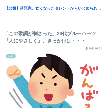
【悲報】落語家、亡くなったタレントからいじめられた過去を告白する…
【訃報】人気Vtuberの犬、19歳で死去
【速報】ゼレンスキー大統領「日本の支援は期待されたほどの成果がない」WWWWWWWWWWW
「この歌詞が刺さった」20代ブルーハーツ
【画像】『To LOVEる』のアクキー、不評だった理由が明確すぎる
『人にやさしく』、きっかけは・・・
お前ら「女はおっさんより口が臭い！」 ワイ「嘘つけバーカｗ」⇒w
2021.07.22
話題
日経平均2013「1万円です」日経平均2026「6万円です」←これは年収爆上がりしたんやろなぁ…
日経平均2013「1万円です」日経平均2026「6万円です」←これは年収爆上がりしたんやろなぁ…
みんな怖がるけど自分は平気だよってもの
【BLEACH】こいつ嫌い
転勤がなくて家から近くて仕事も楽そうだけど一人暮らしするチャンスを逃してずっと実家暮らしになりそう
【速報】NHK職員が番組出演者から性被害