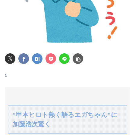
本田望結、久しぶりにセクシーﾃﾞｶﾊﾟｲ投稿！やっぱりお◯ぱいでかかった！（画像あり）
【画像】ハビタ部長「戻れるなら売上金庫に戻して 無理なら全然いいです イオンが戻って良いって言わなきゃ入ったらダメです」
【画像】高速のSA、女子の謎ルールにブチギレ炎上ｗｗｗｗｗｗｗｗｗｗｗｗｗ
ホロライブのソシャゲ、エ▨チな広告がずっと流れてくる
𝕏
【緊急】ワイ、会社でガチでやらかしたんだけど詳しいやつ来て・・・・・・
【驚愕】年商10億円を超える『ひとり親方』が激増 Mac miniを大量購入しAIを従業員に
1
大学の時、クラスの大多数テストでカンニングしてた科目があった。で、カンニングしてない私が笑われた
【悲報】株暴落で全財産300万ウォンを失った女性、人生終了でモニター破壊ｗｗｗ
【恐怖】同志社国際高校、京都の学校なのに図書室には沖縄タイムスと琉球新報しかないと判明
“甲本ヒロト熱く語るエガちゃん”に
加藤浩次驚く
大阪かすうどんの魅力とは