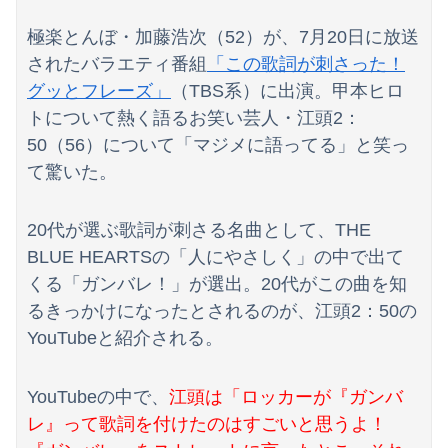
セールス「水道水はこんなに汚れてます」俺「じゃあ塩を入れてみてもいい？」→実験の結末に営業マンが固まり…
極楽とんぼ・加藤浩次（52）が、7月20日に放送
【衝撃】AKB48伊藤百花さん、CMオファーが殺到！CM女王になるらしい？【いともも】
されたバラエティ番組
「この歌詞が刺さった！
中国政府、強烈な不満を表明「泥棒が『泥棒を捕まえろ』と叫ぶようなやり口で中国を貶めている」と強く非難！
グッとフレーズ」
（TBS系）に出演。甲本ヒロ
トについて熱く語るお笑い芸人・江頭2：
宇賀神メグアナ 巨乳が微揺れ！！【GIF動画あり】
50（56）について「マジメに語ってる」と笑っ
他人のことなど関心ないわ。一人登山を楽しむことを考えているのがいいわ
て驚いた。
【後編】結婚直後に祖父が亡くなり落ち込んでたら嫁に「いつまでくよくよしてるの？」と言われた。お義父さんやお義母さんの負担もなくなったし良かったと...
20代が選ぶ歌詞が刺さる名曲として、THE
【動画】ロングからショートにした美女のお○ぱいがエ●すぎるwww
BLUE HEARTSの「人にやさしく」の中で出て
くる「ガンバレ！」が選出。20代がこの曲を知
「外国人は日本人と同じ生活者で、地域の担い手」…多文化共生実現への提言、全国知事会が政府に提出
るきっかけになったとされるのが、江頭2：50の
海外「日本がキラキラして見える…」 日本の街頭インタビューに登場した女子高生4人組がエモすぎると話題に
YouTubeと紹介される。
【動画】半ケツ祭り、限界突破ｗｗｗｗｗｗｗｗｗｗｗｗｗ
YouTubeの中で、
江頭は「ロッカーが『ガンバ
【悲報】元キャバ嬢、K-POPアイドルに貢ぎ続けた結果……
レ』って歌詞を付けたのはすごいと思うよ！