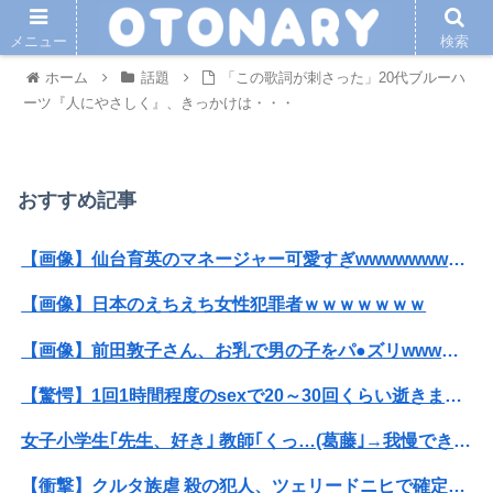
メニュー
検索
ホーム
話題
「この歌詞が刺さった」20代ブルーハ
ーツ『人にやさしく』、きっかけは・・・
おすすめ記事
【画像】仙台育英のマネージャー可愛すぎwwwwwwwwwwwwwwwwwww
【画像】日本のえちえち女性犯罪者ｗｗｗｗｗｗｗ
【画像】前田敦子さん、お乳で男の子をパ●ズリwwwwwwwww
【驚愕】1回1時間程度のsexで20～30回くらい逝きまくる女ｗｗｗｗｗｗｗｗｗwwww
女子小学生｢先生、好き｣ 教師｢くっ…(葛藤｣→我慢できずハメ撮りカーセ●クスして教員免許剥奪
【衝撃】クルタ族虐 殺の犯人、ツェリードニヒで確定！クロロの演劇のせいで2人も無駄死ににwwww