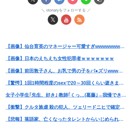
【緊急】ワイ、会社でガチでやらかしたんだけど詳しいやつ来て・・・・・・
otonaryをフォローする
【驚愕】年商10億円を超える『ひとり親方』が激増 Mac miniを大量購入しAIを従業員に
𝕏
大学の時、クラスの大多数テストでカンニングしてた科目があった。で、カンニングしてない私が笑われた
大阪かすうどんの魅力とは
【画像】仙台育英のマネージャー可愛すぎwwwwwwwwwwwwwwwwwww
セールス「水道水はこんなに汚れてます」俺「じゃあ塩を入れてみてもいい？」→実験の結末に営業マンが固まり…
【画像】日本のえちえち女性犯罪者ｗｗｗｗｗｗｗ
【衝撃】AKB48伊藤百花さん、CMオファーが殺到！CM女王になるらしい？【いともも】
【画像】前田敦子さん、お乳で男の子をパ●ズリwwwwwwwww
中国政府、強烈な不満を表明「泥棒が『泥棒を捕まえろ』と叫ぶようなやり口で中国を貶めている」と強く非難！
【驚愕】1回1時間程度のsexで20～30回くらい逝きまくる女ｗｗｗｗｗｗｗｗｗwwww
【画像】仙台育英のマネージャー可愛すぎwwwwwwwwwwwwwwwwwww
女子小学生｢先生、好き｣ 教師｢くっ…(葛藤｣→我慢できずハメ撮りカーセ●クスして教員免許剥奪
【衝撃】NHK、ようやく気づくｗｗｗｗｗｗｗｗｗ
【衝撃】クルタ族虐 殺の犯人、ツェリードニヒで確定！クロロの演劇のせいで2人も無駄死ににwwww
他人のことなど関心ないわ。一人登山を楽しむことを考えているのがいいわ
【悲報】落語家、亡くなったタレントからいじめられた過去を告白する…
【後編】結婚直後に祖父が亡くなり落ち込んでたら嫁に「いつまでくよくよしてるの？」と言われた。お義父さんやお義母さんの負担もなくなったし良かったと...
【訃報】人気Vtuberの犬、19歳で死去