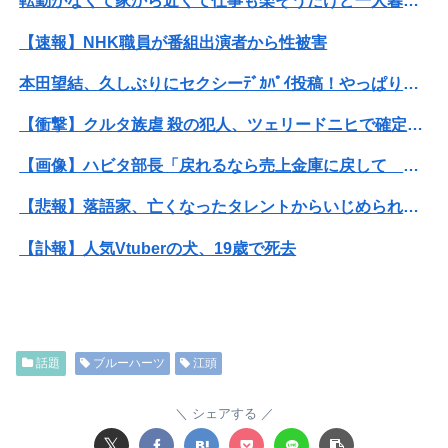
転勤がなくて家から近くて仕事も楽そうだけど一人暮らしするチャンスを逃してずっと実家暮らしになりそう
【速報】NHK職員が番組出演者から性被害
本田望結、久しぶりにセクシーﾃﾞｶﾊﾟｲ投稿！やっぱりお◯ぱいでかかった！（画像あり）
【衝撃】クルタ族虐 殺の犯人、ツェリードニヒで確定！クロロの演劇のせいで2人も無駄死ににwwww
【画像】ハビタ部長「戻れるなら売上金庫に戻して 無理なら全然いいです イオンが戻って良いって言わなきゃ入ったらダメです」
【悲報】落語家、亡くなったタレントからいじめられた過去を告白する…
【訃報】人気Vtuberの犬、19歳で死去
【速報】ゼレンスキー大統領「日本の支援は期待されたほどの成果がない」WWWWWWWWWWW
【画像】『To LOVEる』のアクキー、不評だった理由が明確すぎる
話題
ブルーハーツ
江頭
【画像】高速のSA、女子の謎ルールにブチギレ炎上ｗｗｗｗｗｗｗｗｗｗｗｗｗ
ホロライブのソシャゲ、エ▨チな広告がずっと流れてくる
シェアする
𝕏