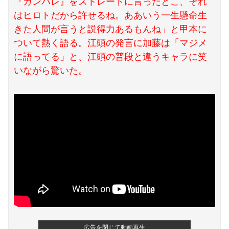
『ガンバレ』をストレートに言ったとこ、それ
【朗報】高市首相、爆乳化！！！ サナ活待ったなし！
はヒロトだから許せるね。ああいう一生懸命生
欧州「日本だけ反則だろ…」 世界の『日本びいき』にヨーロッパ全土から不満の声
きた人間が言うと説得力あるもんね」と甲本に
ついて熱く語る。江頭の発言に加藤は「マジメ
【イオンモール熊本爆発】経産省が原因をほぼ特定、全国の大規模施設でガス供給設備の点検要請にまで発展する事態に・・・
に語ってる」と、江頭の普段と違うキャラに笑
いながら驚いた。
広告を閉じて動画再生