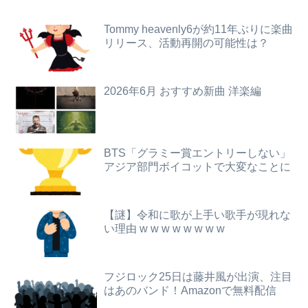
【動画】ロングからショートにした美女のお○ぱいがエ●すぎるwww
【速報】ゼレンスキー大統領「日本の支援は期待されたほどの成果がない」WWWWWWWWWWW
Tommy heavenly6が約11年ぶりに楽曲
「外国人は日本人と同じ生活者で、地域の担い手」…多文化共生実現への提言、全国知事会が政府に提出
リリース、活動再開の可能性は？
【画像】『To LOVEる』のアクキー、不評だった理由が明確すぎる
【画像】日本のえちえち女性犯罪者ｗｗｗｗｗｗｗ
転勤がなくて家から近くて仕事も楽そうだけど一人暮らしするチャンスを逃してずっと実家暮らしになりそう
2026年6月 おすすめ新曲 洋楽編
【予算100万】市長「特定外来生物クビアカは気持ち悪い虫だしそんな需要ないと思う」1匹300円相当の報奨金→初日に42万取られ焦り
【速報】NHK職員が番組出演者から性被害
【画像】前田敦子さん、お乳で男の子をパ●ズリwwwwwwwww
本田望結、久しぶりにセクシーﾃﾞｶﾊﾟｲ投稿！やっぱりお◯ぱいでかかった！（画像あり）
「外国人は日本人と同じ生活者で、地域の担い手」…多文化共生実現への提言、全国知事会が政府に提出
BTS「グラミー賞エントリーしない」
アジア部門ボイコットで大変なことに
【画像】ハビタ部長「戻れるなら売上金庫に戻して 無理なら全然いいです イオンが戻って良いって言わなきゃ入ったらダメです」
【驚愕】1回1時間程度のsexで20～30回くらい逝きまくる女ｗｗｗｗｗｗｗｗｗwwww
【画像】高速のSA、女子の謎ルールにブチギレ炎上ｗｗｗｗｗｗｗｗｗｗｗｗｗ
【画像】神主、賢い。このメッセージを解読できるか？ｗｗｗｗ
【謎】令和に歌が上手い歌手が現れな
ホロライブのソシャゲ、エ▨チな広告がずっと流れてくる
い理由 w w w w w w w w
女子小学生｢先生、好き｣ 教師｢くっ…(葛藤｣→我慢できずハメ撮りカーセ●クスして教員免許剥奪
【緊急】ワイ、会社でガチでやらかしたんだけど詳しいやつ来て・・・・・・
【3.11被災者が警告】避難所で自分の食料や水をむやみに明かしてはいけない理由
フジロック25日は藤井風が出演、注目
【驚愕】年商10億円を超える『ひとり親方』が激増 Mac miniを大量購入しAIを従業員に
はあのバンド！Amazonで無料配信