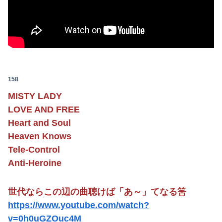
158
MISTY LADY
LOVE AND FREE
Heart and Soul
Heaven Knows
Tele-Control
Anti-Heroine
世代ならこの辺の曲聴けば「あ～」てなる筈
https://www.youtube.com/watch?
v=0h0uGZOuc4M