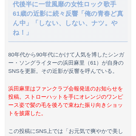
マンションの隣人「盗聴器が見つかったの」私「まさかうちも？」→業者に調査を依頼したら、犯人の正体まで見えてきて…
代後半に一世風靡の女性ロック歌手
61歳の近影に続々反響「俺の青春ど真
【速報】日向坂46、18thシングル『イチャイチャ虫』の発売が決定！！
ん中」「しない、しない、ナツ。や
【画像】どのくノ一を快楽責めしたいｗｗｗｗｗ
ね！」
【悲報】コメ卸大手さん、営業利益83％減 高値で買い込んだ米が売れず「損切り祭り」開幕へ
【動画】ブラジルの女子フットサル選手が極悪すぎて5年間の出場停止処分に。
80年代から90年代にかけて人気を博したシンガ
ー・ソングライターの浜田麻里（61）が自身の
結局さ、車のエンジンってどこにあるのが正解なんだよ！
SNSを更新。その近影が反響を呼んでいる。
単身赴任のはずの旦那の荷物が家を占領してる。単身赴任でほとんど帰らない癖に...
浜田麻里はファンクラブ会報発送のお知らせを
【悲報】佐藤二朗さん主演の「踊る」スピンオフ作品、結局撮影中止が決定wwwwwwwwwwww
投稿。ストローハットを手にオレンジのワンピ
「感動のフィナーレだ」と某野党が達成した偉業に称賛の声が殺到、なんかヒーロー番組の最終回を見ているような気分に……
ース姿で髪の毛を後ろで束ねた振り向きショッ
トを披露した。
「外国人受け入れ反対」大幅増56.3(%) 東大調査 前回から20ポイント以上の爆増
エッセイスト「原爆を二度と使わせてはならない」⇒「もちろん中国の核も非難する？」⇒「中国の核は綺麗な核！」
この投稿にSNS上では「お元気で爽やかで美し