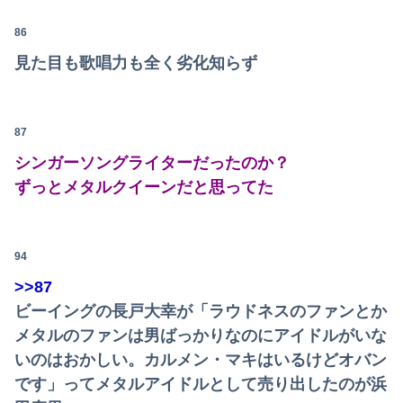
単身赴任のはずの旦那の荷物が家を占領してる。単身赴任でほとんど帰らない癖に...
86
見た目も歌唱力も全く劣化知らず
【悲報】佐藤二朗さん主演の「踊る」スピンオフ作品、結局撮影中止が決定wwwwwwwwwwww
「外国人受け入れ反対」大幅増56.3(%) 東大調査 前回から20ポイント以上の爆増
87
お前らがメイドイン韓国で認めてるもの 「キムチ」あと3つは？
シンガーソングライターだったのか？
「感動のフィナーレだ」と某野党が達成した偉業に称賛の声が殺到、なんかヒーロー番組の最終回を見ているような気分に……
ずっとメタルクイーンだと思ってた
【画像】45歳女のビキニ水着姿wwwwwwwwwwwwwww
【これは草】ショートスリーパー堀大輔さん、筋トレ中に「寝たほうが良い」と言われた結果ｗｗｗｗ
94
>>87
【悲報】思春期の娘に「キモッ」と言われたお父さん、グレる
ビーイングの長戸大幸が「ラウドネスのファンとか
【速報】とある魔術の禁書目録、最新刊でヒロイン戦争決着wwwwwwwwwwwww
メタルのファンは男ばっかりなのにアイドルがいな
いのはおかしい。カルメン・マキはいるけどオバン
【闇深】年間1億円売り上げるキャバ嬢が自殺配信したらしい・・・
です」ってメタルアイドルとして売り出したのが浜
【物議】沖縄の大型パーク「ジャングリア」、とんでもない物を投入してしまう！！！！！