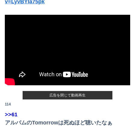
v=LyvBYIa75pk
【画像】マジで復活して欲しいAV女優ｗｗｗｗｗｗｗ
【画像】井口裕香(36)、タンクトップがはち切れそうなくらいデカイｗｗｗｗｗｗｗｗｗｗｗ
【動画】福岡の電車、複数の駅で「チンポッ❤」というアナウンスが流れ大騒ぎwwwwwwwww
【緊急】明日「銀だこ」がガチに過去最大レベルに混みそうwwwwwwwwwwwwwwwwwwwwwwwwww
映画デートの予定をドタキャンされて、見てない映画のチケ代を奢らされて、これはダメだと思って別れたよ
【悲報】元TOKIO長瀬智也さん、バイク写真を投稿するも女子から「見た目が汚らしい」と叩かれ謝罪
マンションの隣人「盗聴器が見つかったの」私「まさかうちも？」→業者に調査を依頼したら、犯人の正体まで見えてきて…
【速報】日向坂46、18thシングル『イチャイチャ虫』の発売が決定！！
広告を閉じて動画再生
114
【悲報】コメ卸大手さん、営業利益83％減 高値で買い込んだ米が売れず「損切り祭り」開幕へ
>>61
【画像】どのくノ一を快楽責めしたいｗｗｗｗｗ
アルバムのTomorrowは死ぬほど聴いたなぁ
結局さ、車のエンジンってどこにあるのが正解なんだよ！