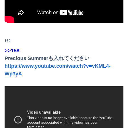
160
>>158
Precious Summerも入れてください
https://www.youtube.com/watch?v=vKML4-
Wp3yA