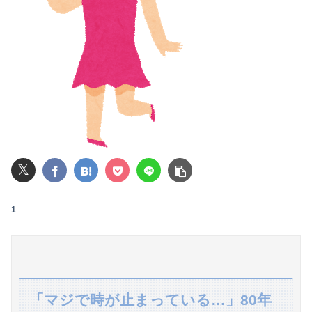
旅行先で綺麗なガラス工房の灰皿を愛煙家の父のお土産にしたんだけどダイソーでそっくりな商品を見つけた
女性「レイプされました」検事「嘘では？」女性「傷ついたので訴えます」
【画像】マジで復活して欲しいAV女優ｗｗｗｗｗｗｗ
【画像】井口裕香(36)、タンクトップがはち切れそうなくらいデカイｗｗｗｗｗｗｗｗｗｗｗ
【動画】福岡の電車、複数の駅で「チンポッ❤」というアナウンスが流れ大騒ぎwwwwwwwww
𝕏
【緊急】明日「銀だこ」がガチに過去最大レベルに混みそうwwwwwwwwwwwwwwwwwwwwwwwwww
【驚愕】jkを脅して性的暴行して撮影した犯人のご尊顔がこちら・・・
1
映画デートの予定をドタキャンされて、見てない映画のチケ代を奢らされて、これはダメだと思って別れたよ
致死率の高いウイルスは強すぎて蔓延しないから人類は滅亡しないとかいうけどさ
【悲報】元TOKIO長瀬智也さん、バイク写真を投稿するも女子から「見た目が汚らしい」と叩かれ謝罪
「マジで時が止まっている…」80年