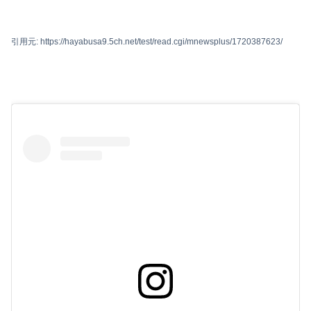
引用元: https://hayabusa9.5ch.net/test/read.cgi/mnewsplus/1720387623/