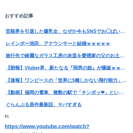
おすすめ記事
芸能界を引退した爆乳女、なぜか今もSNSでお◯ぱい画像を投稿！
Powered by livedoor 相互RSS
レインボー池田、アナウンサーと結婚ｗｗｗｗｗ
旅行先で綺麗なガラス工房の灰皿を愛煙家の父のお土産にしたんだけどダイソーでそっくりな商品を見つけた
【朗報】Vtuber界、新たなる『弱男の姫』が爆誕ｗｗｗｗｗｗｗｗｗｗｗ
【速報】ワンピースの「世界に5種しかない飛行能力」発言の謎が解けるWWW
【動画】福岡の電車、複数の駅で「チンポッ❤」というアナウンスが流れ大騒ぎwwwwwwwww
ぐらんぶる原作最新話、ヤバすぎる
61
ホリエモン「面接でさ、納豆パックの薄いフィルムって何のために入っていの？って聞くわけ」
https://www.youtube.com/watch?
女性「レイプされました」検事「嘘では？」女性「傷ついたので訴えます」