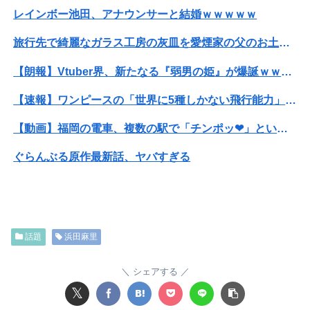
レインボー池田、アナウンサーと結婚ｗｗｗｗｗ
旅行先で綺麗なガラス工房の灰皿を愛煙家の父のお土産にしたんだけどダイソーでそっくりな商品を見つけた
【朗報】Vtuber界、新たなる『弱男の姫』が爆誕ｗｗｗｗｗｗｗｗｗｗｗ
【速報】ワンピースの「世界に5種しかない飛行能力」発言の謎が解けるWWW
【動画】福岡の電車、複数の駅で「チンポッ❤」というアナウンスが流れ大騒ぎwwwwwwwww
ぐらんぶる原作最新話、ヤバすぎる
ホリエモン「面接でさ、納豆パックの薄いフィルムって何のために入っていの？って聞くわけ」
女性「レイプされました」検事「嘘では？」女性「傷ついたので訴えます」
話題
浜田麻里
【画像】マジで復活して欲しいAV女優ｗｗｗｗｗｗｗ
【画像】井口裕香(36)、タンクトップがはち切れそうなくらいデカイｗｗｗｗｗｗｗｗｗｗｗ
シェアする
𝕏
【動画】福岡の電車、複数の駅で「チンポッ❤」というアナウンスが流れ大騒ぎwwwwwwwww