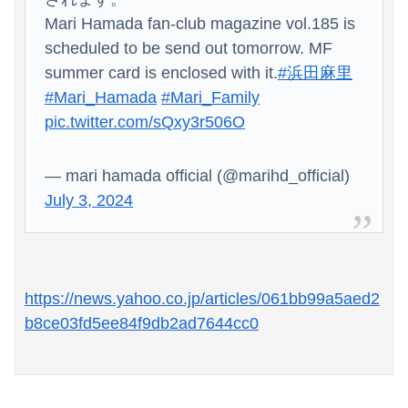
Mari Hamada fan-club magazine vol.185 is
scheduled to be send out tomorrow. MF
summer card is enclosed with it.
#浜田麻里
#Mari_Hamada
#Mari_Family
pic.twitter.com/sQxy3r506O
— mari hamada official (@marihd_official)
July 3, 2024
https://news.yahoo.co.jp/articles/061bb99a5aed2
b8ce03fd5ee84f9db2ad7644cc0