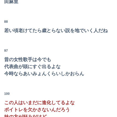
田麻里
【悲報】日本人、バカかもしれない。食品消費税減税（8%→1%）に93.2%の国民が賛成してしまう
88
若い頃老けてたら歳とらない説を地でいく人だね
97
昔の女性歌手は今でも
代表曲が頭にすぐ出るよな
今時ならあいみょんくらいしかおらん
100
この人はいまだに進化してるよな
ボイトレを欠かさないんだろう
妹の方が好みだけど