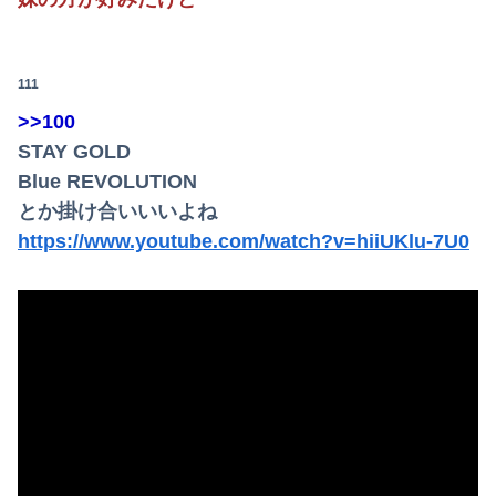
111
>>100
STAY GOLD
Blue REVOLUTION
とか掛け合いいいよね
https://www.youtube.com/watch?v=hiiUKlu-7U0