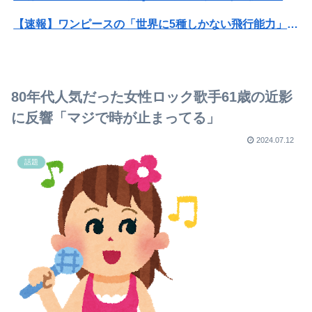
【速報】ワンピースの「世界に5種しかない飛行能力」発言の謎が解けるWWW
【動画】福岡の電車、複数の駅で「チンポッ❤」というアナウンスが流れ大騒ぎwwwwwwwww
ぐらんぶる原作最新話、ヤバすぎる
80年代人気だった女性ロック歌手61歳の近影
ホリエモン「面接でさ、納豆パックの薄いフィルムって何のために入っていの？って聞くわけ」
に反響「マジで時が止まってる」
【悲報】安かったからGANTZ全巻買ったんだが
2024.07.12
話題
阪神・熊谷、悪送球・ラリアット・追いついてスルーのトリプルコンボ
【逆転勝ち】巨人ファン集合【浦田笹原】
『ONE PIECE』【驚愕】元王下七武海の「ミホーク」とんでもない事が判明するｗｗｗｗ「ミホーク」←これ…もしかして…
PS5/その他「ルーンファクトリー6」発表か？24日20時～最新情報を告知する20周年記念放送を実施
芸能界を引退した爆乳女、なぜか今もSNSでお◯ぱい画像を投稿！
レインボー池田、アナウンサーと結婚ｗｗｗｗｗ