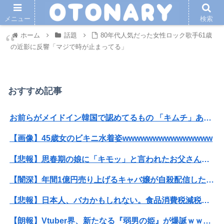
メニュー
検索
ホーム
話題
80年代人気だった女性ロック歌手61歳
の近影に反響「マジで時が止まってる」
おすすめ記事
お前らがメイドイン韓国で認めてるもの 「キムチ」あと3つは？
【画像】45歳女のビキニ水着姿wwwwwwwwwwwwwww
【悲報】思春期の娘に「キモッ」と言われたお父さん、グレる
【闇深】年間1億円売り上げるキャバ嬢が自殺配信したらしい・・・
【悲報】日本人、バカかもしれない。食品消費税減税（8%→1%）に93.2%の国民が賛成してしまう
【朗報】Vtuber界、新たなる『弱男の姫』が爆誕ｗｗｗｗｗｗｗｗｗｗｗ