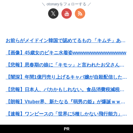
otonaryをフォローする
【緊急】明日「銀だこ」がガチに過去最大レベルに混みそうwwwwwwwwwwwwwwwwwwwwwwwwww
𝕏
映画デートの予定をドタキャンされて、見てない映画のチケ代を奢らされて、これはダメだと思って別れたよ
【悲報】元TOKIO長瀬智也さん、バイク写真を投稿するも女子から「見た目が汚らしい」と叩かれ謝罪
お前らがメイドイン韓国で認めてるもの 「キムチ」あと3つは？
マンションの隣人「盗聴器が見つかったの」私「まさかうちも？」→業者に調査を依頼したら、犯人の正体まで見えてきて…
【画像】45歳女のビキニ水着姿wwwwwwwwwwwwwww
【速報】日向坂46、18thシングル『イチャイチャ虫』の発売が決定！！
【悲報】思春期の娘に「キモッ」と言われたお父さん、グレる
【悲報】コメ卸大手さん、営業利益83％減 高値で買い込んだ米が売れず「損切り祭り」開幕へ
【闇深】年間1億円売り上げるキャバ嬢が自殺配信したらしい・・・
【画像】どのくノ一を快楽責めしたいｗｗｗｗｗ
【悲報】日本人、バカかもしれない。食品消費税減税（8%→1%）に93.2%の国民が賛成してしまう
結局さ、車のエンジンってどこにあるのが正解なんだよ！
【朗報】Vtuber界、新たなる『弱男の姫』が爆誕ｗｗｗｗｗｗｗｗｗｗｗ
単身赴任のはずの旦那の荷物が家を占領してる。単身赴任でほとんど帰らない癖に...
【速報】ワンピースの「世界に5種しかない飛行能力」発言の謎が解けるWWW
【悲報】佐藤二朗さん主演の「踊る」スピンオフ作品、結局撮影中止が決定wwwwwwwwwwww
【動画】福岡の電車、複数の駅で「チンポッ❤」というアナウンスが流れ大騒ぎwwwwwwwww
PR
「外国人受け入れ反対」大幅増56.3(%) 東大調査 前回から20ポイント以上の爆増