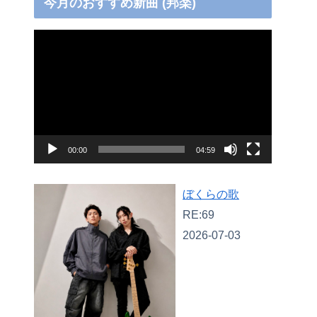
今月のおすすめ新曲 (邦楽)
動
画
プ
レ
ー
ヤ
00:00
04:59
ー
ぼくらの歌
RE:69
2026-07-03