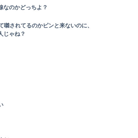
ッッッッッッッッッッッッ！
線なのかどっちよ？
刑確実か
持て囃されてるのかピンと来ないのに、
待されたほどの成果がない」WWWWWWWWWWW
人じゃね？
wwww
った理由が明確すぎる
大学の時、クラスの大多数テストでカンニングしてた科目があった。で、カンニングしてない私が笑われた
ない事故動画がコレｗｗｗｗｗｗｗ
年下のフリーターと性行為してた
伊藤百花の仕事バンバン取ってくるDHの営業担当凄くないか？今年のボーナス凄いことになりそう！！【AKB48いともも】
い
！ １兆５０００億円で工場増築へ
い丸だしｗｗｗｗｗｗｗｗｗｗｗｗ