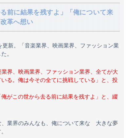
ない事故動画がコレｗｗｗｗｗｗｗ
ら去る前に結果を残すよ」「俺について来
の改革へ想い
年下のフリーターと性行為してた
伊藤百花の仕事バンバン取ってくるDHの営業担当凄くないか？今年のボーナス凄いことになりそう！！【AKB48いともも】
のSNSを更新。「音楽業界、映画業界、ファッション業
ber、ガチで体が終わる・・・
した。
！ １兆５０００億円で工場増築へ
音楽業界、映画業界、ファッション業界、全てが大
海外「全部日本の真似だったのか…」 日本の普通のテレビ番組が最新SNSの数十年先を行っていたと話題に
ている。俺は今その全てに挑戦している」と、投
も上陸前に945hPaから910hPaに弱まってしまう
「俺がこの世から去る前に結果を残すよ」と、綴
た両親の態度がキツくなって...
んな、業界のみんなも、俺について来な 大きな夢
横乳の膨らみエッチ過ぎる
す。
ｗｗｗｗｗ