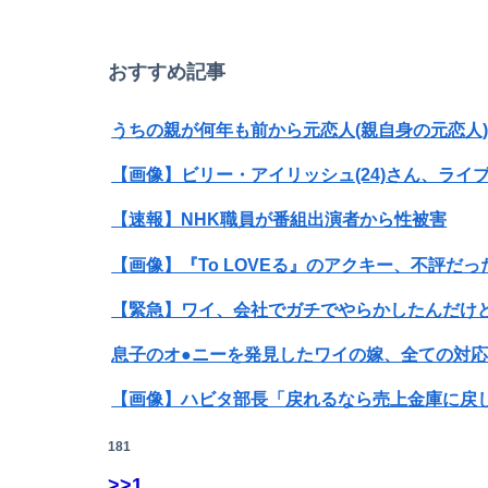
おすすめ記事
うちの親が何年も前から元恋人(親自身の元恋人
【画像】ビリー・アイリッシュ(24)さん、ラ
【速報】NHK職員が番組出演者から性被害
【画像】『To LOVEる』のアクキー、不評だ
【緊急】ワイ、会社でガチでやらかしたんだけ
息子のオ●ニーを発見したワイの嫁、全ての対
【悲報】イオンモールの通夜に来た幹部に遺族
181
>>1