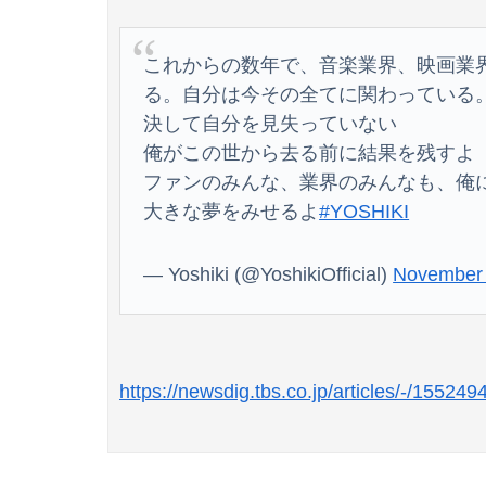
これからの数年で、音楽業界、映画業
山本倖千恵アナ 直履きレギンスで激しく乳揺れ
る。自分は今その全てに関わっている
決して自分を見失っていない
俺がこの世から去る前に結果を残すよ
【画像】ファミマの「盛りすぎチャレンジ」、全
ファンのみんな、業界のみんなも、俺
大きな夢をみせるよ
#YOSHIKI
【戦慄】クマ、78歳男性に『恐ろしい事』をし
— Yoshiki (@YoshikiOfficial)
November 
https://newsdig.tbs.co.jp/articles/-/155249