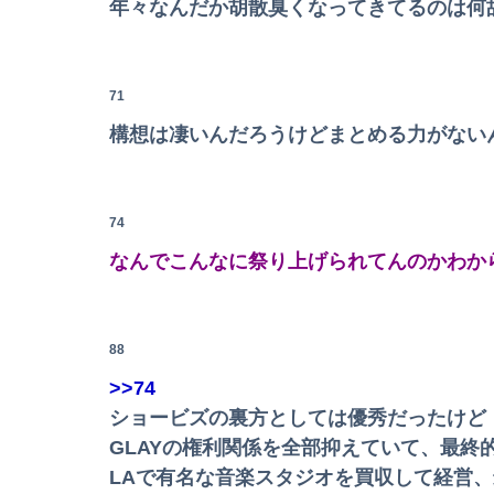
年々なんだか胡散臭くなってきてるのは何
【恐怖】酒とタバコを愛する日常系女性YouTu
【朗報】日産、2年ぶりの黒字37億円！
71
高2で引きこもりになって約２年。最初は優しかっ
構想は凄いんだろうけどまとめる力がない
竹俣紅アナ、ノースリVネックお●ぱいエッロ！
74
ち●この周り痒いからオンライン皮膚科受診した
なんでこんなに祭り上げられてんのかわか
【悲報】ロシア、ガチの大炎上ｗｗｗｗｗｗｗ
88
>>74
【画像】熊本「被災者の方はしばらく、この家
ショービズの裏方としては優秀だったけど
GLAYの権利関係を全部抑えていて、最終
【画像】ファミマの「盛りすぎチャレンジ」、全
LAで有名な音楽スタジオを買収して経営