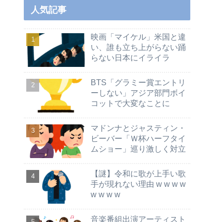
人気記事
映画「マイケル」米国と違
い、誰も立ち上がらない踊
らない日本にイライラ
BTS「グラミー賞エントリ
ーしない」アジア部門ボイ
コットで大変なことに
マドンナとジャスティン・
ビーバー「Ｗ杯ハーフタイ
ムショー」巡り激しく対立
【謎】令和に歌が上手い歌
手が現れない理由 w w w w
w w w w
音楽番組出演アーティスト