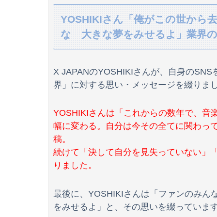
轢かれた自転車以外まともに交通ルール守る気
YOSHIKIさん「俺がこの世か
な 大きな夢をみせるよ」業界
【後編】ファミレスでバイトを始めた嫁が10歳
X JAPANのYOSHIKIさんが、自身
【恐怖】酒とタバコを愛する日常系女性YouTu
界」に対する思い・メッセージを綴りま
【速報】日本製メモリに世界中から注文殺到！！
YOSHIKIさんは「これからの数年で、
幅に変わる。自分は今その全てに関わっ
【悲報】台風13号さん、方向転換して日本に向かう
稿。
続けて「決して自分を見失っていない」
【朗報】日産、2年ぶりの黒字37億円！
りました。
高2で引きこもりになって約２年。最初は優しかっ
最後に、YOSHIKIさんは「ファンのみ
竹俣紅アナ、ノースリVネックお●ぱいエッロ！
をみせるよ」と、その思いを綴っていま
【悲報】ロシア、ガチの大炎上ｗｗｗｗｗｗｗ