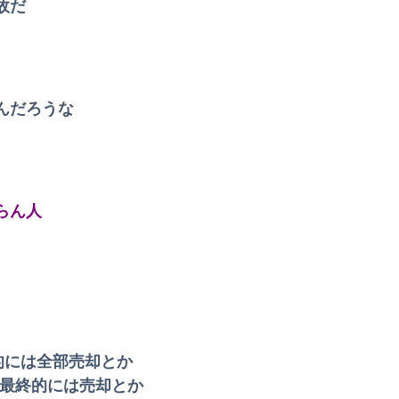
故だ
ber、ガチで体が終わる・・・
た両親の態度がキツくなって...
んだろうな
横乳の膨らみエッチ過ぎる
「すぐバレるデマを投稿した理由はこれか」と拡散元の”賢さ”に批判が殺到中、自称ジャーナリストのやり口というのが……
らこうなるwww
らん人
ｗｗｗｗｗ
【速報】外国人の「永住許可」取得を厳格化へ 日本語能力に加え「年収575万円・厚生年金30年水準」を要求か ※国籍取得ではありません
明日から仕事が始まるのに呑気にFX配信を宣言した無職系垢、職場の上司にアカウントを把握されていた結果……
で暮らしてくださいね」
的には全部売却とか
商品買うて来たでwwwww
、最終的には売却とか