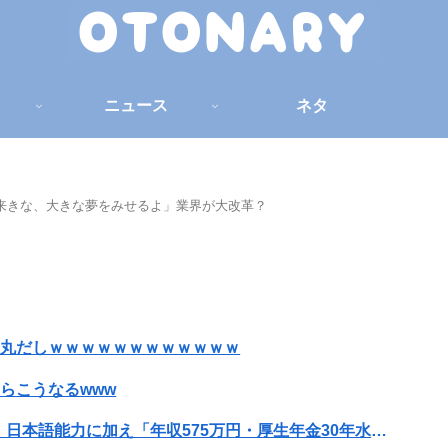
ニュース
ネタ
いて来きな、大きな夢をみせるよ」業界が大改革？
い丸だしｗｗｗｗｗｗｗｗｗｗｗｗ
らこうなるwww
【速報】外国人の「永住許可」取得を厳格化へ 日本語能力に加え「年収575万円・厚生年金30年水準」を要求か ※国籍取得ではありません