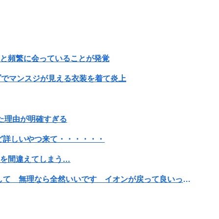
)と頻繁に会っていることが発覚
イブでマンスジが見える衣装を着て炎上
った理由が明確すぎる
ど詳しいやつ来て・・・・・・
応を間違えてしまう…
【画像】ハビタ部長「戻れるなら売上金庫に戻して 無理なら全然いいです イオンが戻って良いって言わなきゃ入ったらダメです」
がブチ切れ