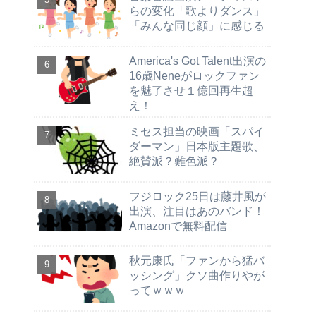
らの変化「歌よりダンス」
「みんな同じ顔」に感じる
America's Got Talent出演の
16歳Neneがロックファン
を魅了させ１億回再生超
え！
ミセス担当の映画「スパイ
ダーマン」日本版主題歌、
絶賛派？難色派？
フジロック25日は藤井風が
出演、注目はあのバンド！
Amazonで無料配信
秋元康氏「ファンから猛バ
ッシング」クソ曲作りやが
ってｗｗｗ