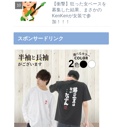
【衝撃】狂った女ベースを
募集した結果、まさかの
KenKenが女装で参
加！！！
スポンサードリンク