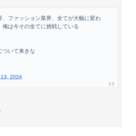
「すぐバレるデマを投稿した理由はこれか」と拡散元の”賢さ”に批判が殺到中、自称ジャーナリストのやり口というのが……
界、ファッション業界、全てが大幅に変わ
トレーニング！！【GIF動画あり】
。俺は今その全てに挑戦している
明日から仕事が始まるのに呑気にFX配信を宣言した無職系垢、職場の上司にアカウントを把握されていた結果……
商品買うて来たでwwwww
について来きな
てしまう！！！！！！！
13, 2024
4