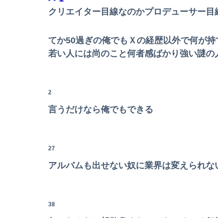
【画像】石川佳純さん(31)の体、エッッッッッ
クリエイター目線なのかプロデューサー目
【速報】ジャンポケ斎藤、求刑7年で逝く。実
てか50過ぎの俺でもＸの経歴以外で何が
【速報】ゼレンスキー大統領「日本の支援は期
若い人には尚のこと何者感ばかり強い謎の
【悲報】Mrs. GREEN APPLE、マジで逝くww
【画像】『To LOVEる』のアクキー、不評だ
2
言うだけなら俺でもできる
Powered by livedoor 相互RSS
轢かれた自転車以外まともに交通ルール守る気
【後編】ファミレスでバイトを始めた嫁が10歳
27
アルバムも出せない奴に業界は変えられな
【速報】日本製メモリに世界中から注文殺到！！
【動画】ブラジルまんさん、信号待ちでお●ぱ
38