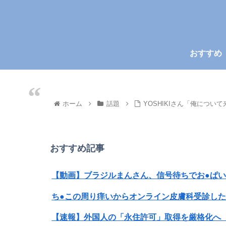
おすすめ
ホーム
話題
YOSHIKIさん「俺につ
おすすめ記事
【動画】ブラジルまんさん、信号待ちでお●ぱ
ち●この周り痒いからオンライン皮膚科受診した