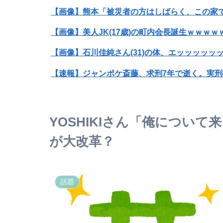
【画像】熊本「被災者の方はしばらく、この家
【画像】美人JK(17歳)の町内会長誕生ｗｗｗｗ
【画像】石川佳純さん(31)の体、エッッッッッ
【速報】ジャンポケ斎藤、求刑7年で逝く。実
【速報】ゼレンスキー大統領「日本の支援は期
【悲報】Mrs. GREEN APPLE、マジで逝くww
YOSHIKIさん「俺につい
【画像】『To LOVEる』のアクキー、不評だ
が大改革？
みんなはブイチューバーの剣持刀也くんってど
【熊本地震】日本製紙、デスクワーク中に煙突
話題