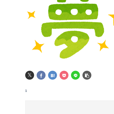
うちの親が何年も前から元恋人(親自身の元恋人
【画像】ビリー・アイリッシュ(24)さん、ラ
【速報】NHK職員が番組出演者から性被害
【画像】『To LOVEる』のアクキー、不評だ
【緊急】ワイ、会社でガチでやらかしたんだけ
息子のオ●ニーを発見したワイの嫁、全ての対
𝕏
【悲報】イオンモールの通夜に来た幹部に遺族
1
【超速報】くじら14号とかいう台風が発生する