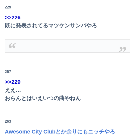
229
>>226
Powered by livedoor 相互RSS
既に発表されてるマツケンサンバやろ
257
>>229
ええ…
おらんとはいえいつの曲やねん
263
Awesome City Clubとか余りにもニッチやろ