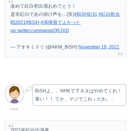
改めて紅白初出場おめでとう！
是非紅白であの掛け声を…(笑)
#BiSH紅白
#紅白歌合
戦2021
#BiSH
#清掃員でよかった
pic.twitter.com/qqrqpQRJXD
— アオキミドリ (@AKM_BiSH)
November 19, 2021
BiSHよ、、NHKで下ネタはやめてくれ！
寒い！！ てか、マジでこれ ↓ だわ、、
ハルト
2021年紅白出演者