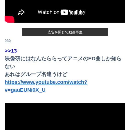
中国、三峡ダムが全開放流。長江流域で深刻な洪水被害
【画像】新人恵体グラドル、即ハメボンバー
広告を閉じて動画再生
【画像】影山優佳さん(25)、下着姿であたシコが止まらない
Powered by livedoor 相互RSS
930
移民反対派に聞きたいんやが
>>13
Amazon「マンガ毎週末セール（50%還元）」アツいスポーツマンガ祭り最終日到来！！！
映像研にはなんたららってアニメのED曲しか知ら
ない
【悲報】コメ農家「今年は安くなりすぎ」「こんな値段じゃ米作りをやめる人も多くなるんじゃないかな?」
あれはグループ名違うけど
誤って脳幹を摘出された女性､重篤な植物状態だが､意識は正常で何かを思考していると判明
https://www.youtube.com/watch?
v=gauEUNi0X_U
【画像】今週の咲-Saki-、役満炸裂で大荒れwwww.
【悲報】ロシア、じわじわと逝き始める
【動画】よく助けられたな。岐阜の川で外国人が溺れてしまう事故。
【悲報】女だけど性行為できない結果ｗｗｗｗｗｗｗｗｗｗwwww