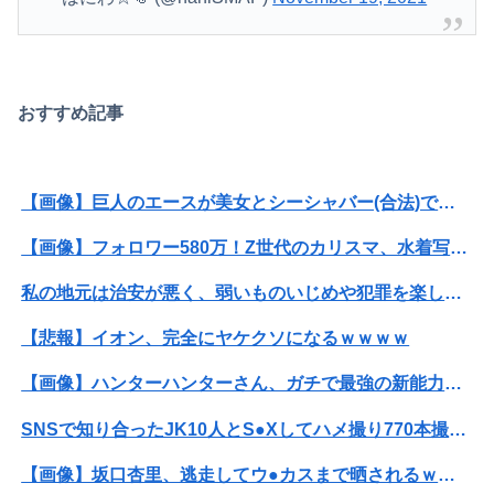
おすすめ記事
【画像】巨人のエースが美女とシーシャバー(合法)で不倫wwwwww
【画像】フォロワー580万！Z世代のカリスマ、水着写真集の発売決定wwwwwさくら、沖縄を舞台にカワイイが爆発！！！
私の地元は治安が悪く、弱いものいじめや犯罪を楽しみながら行うことが陽キャの条件だった
【悲報】イオン、完全にヤケクソになるｗｗｗｗ
【画像】ハンターハンターさん、ガチで最強の新能力を登場させてしまうｗｗｗｗｗｗｗ
SNSで知り合ったJK10人とS●Xしてハメ撮り770本撮ったイケメン逮捕wwwwwwwwwwwwwww
【画像】坂口杏里、逃走してウ●カスまで晒されるｗｗｗｗｗ