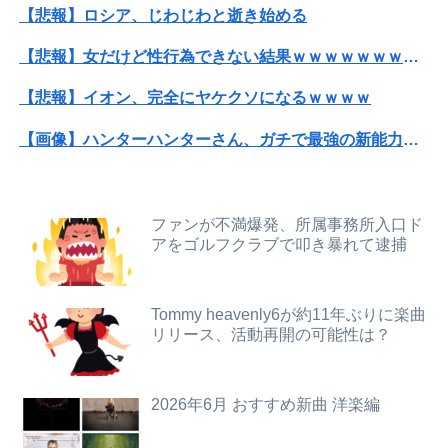
【悲報】ロシア、じわじわと逝き始める
TBS新人アナ ブラチラ、お尻くっきり、Y字開脚！！
【悲報】女だけど性行為できない結果ｗｗｗｗｗｗｗｗｗｗwwww
彼は私が何かしても、一度も「ありがとう」と言わない
【悲報】イオン、完全にヤケクソになるｗｗｗｗ
中国、三峡ダムが全開放流。長江流域で深刻な洪水被害
【画像】ハンターハンターさん、ガチで最強の新能力を登場させてしまうｗｗｗｗｗｗｗ
【画像】新人恵体グラドル、即ハメボンバー
SNSで知り合ったJK10人とS●Xしてハメ撮り770本撮ったイケメン逮捕wwwwwwwwwwwwwww
【画像】影山優佳さん(25)、下着姿であたシコが止まらない
【画像】坂口杏里、逃走してウ●カスまで晒されるｗｗｗｗｗ
ファンが不満爆発、所属事務所入口ド
移民反対派に聞きたいんやが
アをゴルフクラブで叩き暴れて逮捕
【放送事故】フジテレビ、女子大生を大量投入して闇深エロ番組ｗｗｗｗ
Amazon「マンガ毎週末セール（50%還元）」アツいスポーツマンガ祭り最終日到来！！！
【画像】巨人のエースが美女とシーシャバー(合法)で不倫wwwwww
Tommy heavenly6が約11年ぶりに楽曲
【悲報】コメ農家「今年は安くなりすぎ」「こんな値段じゃ米作りをやめる人も多くなるんじゃないかな?」
リリース、活動再開の可能性は？
【画像】フォロワー580万！Z世代のカリスマ、水着写真集の発売決定wwwwwさくら、沖縄を舞台にカワイイが爆発！！！
誤って脳幹を摘出された女性､重篤な植物状態だが､意識は正常で何かを思考していると判明
私の地元は治安が悪く、弱いものいじめや犯罪を楽しみながら行うことが陽キャの条件だった
【画像】今週の咲-Saki-、役満炸裂で大荒れwwww.
2026年6月 おすすめ新曲 洋楽編
【朗報】菅直人元総理、再評価されるｗｗｗｗｗｗｗｗｗｗｗｗｗｗｗｗｗｗ
【悲報】ロシア、じわじわと逝き始める