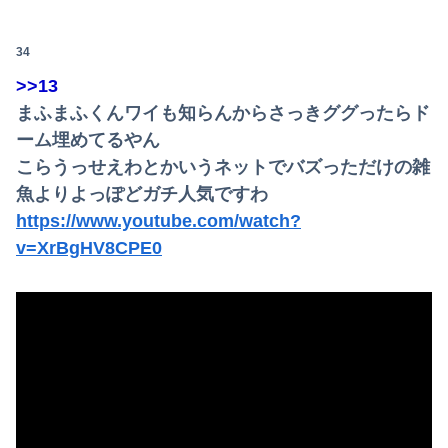
医者「麻酔かけますよ」 ワイ（全身麻酔に耐えて見せる！うおおおおおお！！！！）→
34
結婚半年で夫婦喧嘩をしたら夫に「元カノのことを1番愛している。彼女に比べたら10%ほどしか君を愛していない。親を喜ばせたいから結婚した」と言われ...
>>13
【素ちゃん】ちゃんひなの大食い企画ｷﾀ━━━━━(ﾟ∀ﾟ)━━━━━━ !!!!!【AKB48大食い久保姫菜乃がびっくえんじぇるの食生活に挑戦！...
まふまふくんワイも知らんからさっきググったらド
ーム埋めてるやん
【動画】甲子園の女性審判、大誤審で炎上
こらうっせえわとかいうネットでバズっただけの雑
【速報】ワイ（25）、営業から工場のラインへ異動した結果・・・・・・
魚よりよっぽどガチ人気ですわ
https://www.youtube.com/watch?
【悲報】楽天モバイルさんww9月末に人権を失う模様wwwww
v=XrBgHV8CPE0
【画像】妹さん、ブラジャーだけでくつろいでしまうｗｗｗwｗｗｗｗｗｗｗｗ❤
【速報】ユニクロの置くだけセルフレジ、スーパーにも導入へ
44歳バツイチなんだが、仕事が長続きしません。突然仕事に行くのが嫌になって...
TBS新人アナ ブラチラ、お尻くっきり、Y字開脚！！
彼は私が何かしても、一度も「ありがとう」と言わない