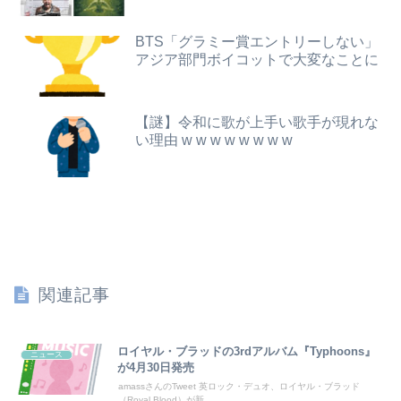
医者「麻酔かけますよ」 ワイ（全身麻酔に耐えて見せる！うおおおおおお！！！！）→
【動画】よく助けられたな。岐阜の川で外国人が溺れてしまう事故。
BTS「グラミー賞エントリーしない」
結婚半年で夫婦喧嘩をしたら夫に「元カノのことを1番愛している。彼女に比べたら10%ほどしか君を愛していない。親を喜ばせたいから結婚した」と言われ...
アジア部門ボイコットで大変なことに
【悲報】女だけど性行為できない結果ｗｗｗｗｗｗｗｗｗｗwwww
【素ちゃん】ちゃんひなの大食い企画ｷﾀ━━━━━(ﾟ∀ﾟ)━━━━━━ !!!!!【AKB48大食い久保姫菜乃がびっくえんじぇるの食生活に挑戦！...
「撃たれても撃っちゃイカン」警視庁OBが明かす拳銃使用の葛藤…河内長野「2発で射殺」なぜ起きた？
【謎】令和に歌が上手い歌手が現れな
【動画】甲子園の女性審判、大誤審で炎上
い理由 w w w w w w w w
【速報】ワイ（25）、営業から工場のラインへ異動した結果・・・・・・
【悲報】楽天モバイルさんww9月末に人権を失う模様wwwww
【画像】妹さん、ブラジャーだけでくつろいでしまうｗｗｗwｗｗｗｗｗｗｗｗ❤
【速報】ユニクロの置くだけセルフレジ、スーパーにも導入へ
関連記事
44歳バツイチなんだが、仕事が長続きしません。突然仕事に行くのが嫌になって...
TBS新人アナ ブラチラ、お尻くっきり、Y字開脚！！
ロイヤル・ブラッドの3rdアルバム『Typhoons』
ニュース
が4月30日発売
彼は私が何かしても、一度も「ありがとう」と言わない
amassさんのTweet 英ロック・デュオ、ロイヤル・ブラッド
（Royal Blood）が新...