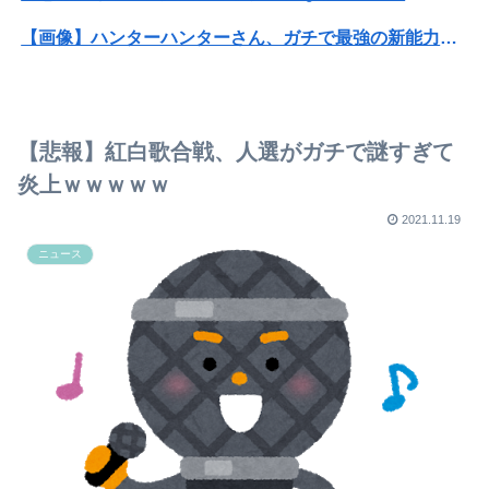
【画像】ハンターハンターさん、ガチで最強の新能力を登場させてしまうｗｗｗｗｗｗｗ
SNSで知り合ったJK10人とS●Xしてハメ撮り770本撮ったイケメン逮捕wwwwwwwwwwwwwww
【画像】坂口杏里、逃走してウ●カスまで晒されるｗｗｗｗｗ
【悲報】紅白歌合戦、人選がガチで謎すぎて
【放送事故】フジテレビ、女子大生を大量投入して闇深エロ番組ｗｗｗｗ
炎上ｗｗｗｗｗ
焼き鳥屋さんで鳥刺しを食べた結果・・・
2021.11.19
ニュース
【画像】芋臭い田舎”JK”が垢抜けた結果、一同驚愕ｗｗｗｗｗｗｗｗｗｗｗｗ
【画像】男の娘で抜いたら濃いのが出た
米農家「流石にこんな値段じゃ、米作り辞める人、出るんじゃないかなあ？？」⭐︎２
【悲報】アニソン盆踊り荒れててワロタ
【画像】巨人のエースが美女とシーシャバー(合法)で不倫wwwwww
【画像】フォロワー580万！Z世代のカリスマ、水着写真集の発売決定wwwwwさくら、沖縄を舞台にカワイイが爆発！！！