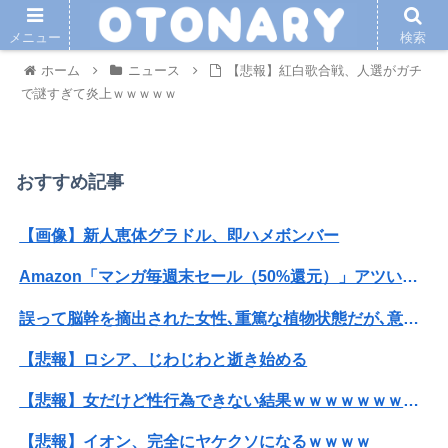
メニュー
検索
ホーム
ニュース
【悲報】紅白歌合戦、人選がガチ
で謎すぎて炎上ｗｗｗｗｗ
おすすめ記事
【画像】新人恵体グラドル、即ハメボンバー
Amazon「マンガ毎週末セール（50%還元）」アツいスポーツマンガ祭り最終日到来！！！
誤って脳幹を摘出された女性､重篤な植物状態だが､意識は正常で何かを思考していると判明
【悲報】ロシア、じわじわと逝き始める
【悲報】女だけど性行為できない結果ｗｗｗｗｗｗｗｗｗｗwwww
【悲報】イオン、完全にヤケクソになるｗｗｗｗ