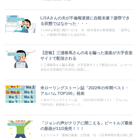
ユーチューバー「撮影で使うから、この高級時計も車もぜ～んぶ経費でタダ！ｗ」
LiSAさんの夫が不倫報道後に自殺未遂？謝罪でき
ニュース
焼き鳥屋さんで鳥刺しを食べた結果・・・
る状態ではなかった・・・
1 LiSAも病室に駆けつける 夫・鈴木達央が救急搬送、「謝罪な
【画像】芋臭い田舎”JK”が垢抜けた結果、一同驚愕ｗｗｗｗｗｗｗｗｗｗｗｗ
し」の真相2年連続となる紅白出...
【画像】佐倉綾音(32)さん、自分のシコポイントに気がついて見せびらかすｗ
【悲報】三浦春馬さんの名を騙った楽曲が大手音楽
ニュース
【画像】影山優佳さん(25)、下着姿であたシコが止まらない
サイトで配信される
1 三浦春馬さん騙る楽曲、大手音楽サイトで配信される レコード
会社が注意喚起7月18日に急逝し...
中国、三峡ダムが全開放流。長江流域で深刻な洪水被害
【画像】エチビデ女優さん、番組の企画でハッスルしすぎてしまうｗｗｗｗｗｗ
米ローリングストーン誌「2022年の年間ベスト・
ニュース
アルバム TOP100」発表
【悲報】コメ農家「今年は安くなりすぎ」「こんな値段じゃ米作りをやめる人も多くなるんじゃないかな?」
1 米ローリングストーン誌 「2022年の年間ベスト・アルバム
TOP100」発表米ローリング...
移民反対派に聞きたいんやが
【悲報】韓国、ロシアウクライナ戦争に参戦へ！！！
「ジョンの声がクリアに聞こえる」ビートルズ最後
ニュース
の新曲が11/2発売！！！
【画像】今週の咲-Saki-、役満炸裂で大荒れwwww.
1 ビートルズ「最後の新曲」が完成 11・2日本時間午後11時に世