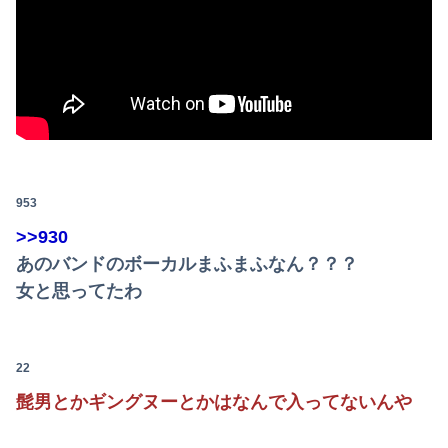
「撃たれても撃っちゃイカン」警視庁OBが明かす拳銃使用の葛藤…河内長野「2発で射殺」なぜ起きた？
953
>>930
あのバンドのボーカルまふまふなん？？？
女と思ってたわ
22
髭男とかギングヌーとかはなんで入ってないんや