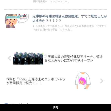
界同時発売へ マッカートニー...
【動画】よく助けられたな。岐阜の川で外国人が溺れてしまう事故。
元欅坂46今泉佑唯さん救急搬送、すでに退院したが
「撃たれても撃っちゃイカン」警視庁OBが明かす拳銃使用の葛藤…河内長野「2発で射殺」なぜ起きた？
ニュース
大丈夫か？？？？？
1 《顔は真っ青で出血も…》今泉佑唯が119番救急搬送 ワタナベ
マホトに目の前で手錠「もう本当...
Powered by livedoor 相互RSS
世界最大級の音楽特化型アリーナ、横浜
みなとみらいに2023年秋オープン
hideと「To-y」上條淳士のコラボTシャツ
が数量限定で発売！！！
コメント
PR