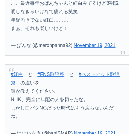
ここ最近毎年おばあちゃんと紅白みてるけど8割説
明しなきゃいけなて疲れる笑笑
年配向きでない紅白………
まぁ、それも楽しいけど！
— ぱんな (@meronpanna92)
November 19, 2021
#紅白
と
#FNS歌謡祭
と
#ベストヒット歌謡
祭
の違いを
誰か教えてください。
NHK、完全に年配の人を切ったな。
しかし口パクNGだった時代はもう戻らないんだ
ね。
— はにわ☆📎 (@haniSMAP)
November 19, 2021