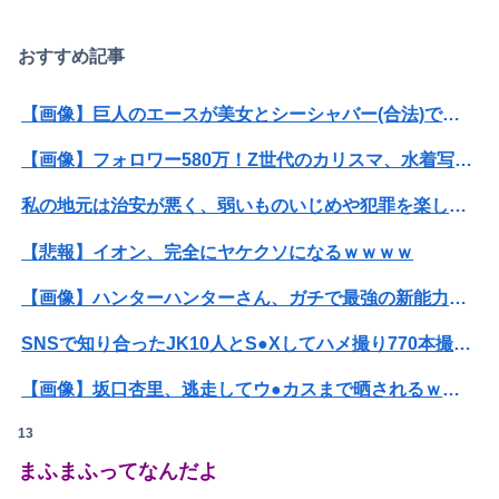
【画像】今週の咲-Saki-、役満炸裂で大荒れwwww.
【動画】よく助けられたな。岐阜の川で外国人が溺れてしまう事故。
おすすめ記事
「撃たれても撃っちゃイカン」警視庁OBが明かす拳銃使用の葛藤…河内長野「2発で射殺」なぜ起きた？
【画像】巨人のエースが美女とシーシャバー(合法)で不倫wwwwww
【画像】フォロワー580万！Z世代のカリスマ、水着写真集の発売決定wwwwwさくら、沖縄を舞台にカワイイが爆発！！！
私の地元は治安が悪く、弱いものいじめや犯罪を楽しみながら行うことが陽キャの条件だった
【悲報】イオン、完全にヤケクソになるｗｗｗｗ
【画像】ハンターハンターさん、ガチで最強の新能力を登場させてしまうｗｗｗｗｗｗｗ
SNSで知り合ったJK10人とS●Xしてハメ撮り770本撮ったイケメン逮捕wwwwwwwwwwwwwww
【画像】坂口杏里、逃走してウ●カスまで晒されるｗｗｗｗｗ
13
【放送事故】フジテレビ、女子大生を大量投入して闇深エロ番組ｗｗｗｗ
まふまふってなんだよ
【朗報】菅直人元総理、再評価されるｗｗｗｗｗｗｗｗｗｗｗｗｗｗｗｗｗｗ