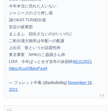
今年本当に売れた人いない
ジャニーズのゴリ押し感
謎のKAT-TUN初出場
安定の坂軍団
まふまふ 顔出さないのがいいのに
二桁出場大御所は年配への配慮
上白石 歌というか話題性枠
東京事変 NHKのご贔屓さん枠
LISA 今年ぱっとせず去年の余韻枠
#紅白2021
https://t.co/SfbksPxvI4
— フェレット中毒 (@pdbdbdbg)
November 19,
2021