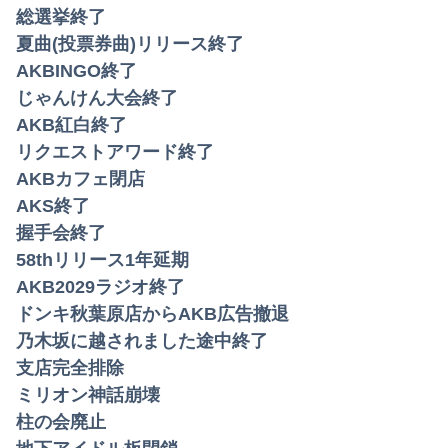
総選挙終了
夏曲(投票券曲)リリース終了
AKBINGO終了
じゃんけん大会終了
AKB紅白終了
リクエストアワード終了
AKBカフェ閉店
AKS終了
握手会終了
58thリリース1年延期
AKB2029ラジオ終了
ドンキ秋葉原店からAKB広告撤退
乃木坂に越されました途中終了
支店完全排除
ミリオン神話崩壊
柱の会廃止