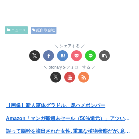
【放送事故】フジテレビ、女子大生を大量投入して闇深エロ番組ｗｗｗｗ
【朗報】菅直人元総理、再評価されるｗｗｗｗｗｗｗｗｗｗｗｗｗｗｗｗｗｗ
ニュース
紅白歌合戦
医者「麻酔かけますよ」 ワイ（全身麻酔に耐えて見せる！うおおおおおお！！！！）→
結婚半年で夫婦喧嘩をしたら夫に「元カノのことを1番愛している。彼女に比べたら10%ほどしか君を愛していない。親を喜ばせたいから結婚した」と言われ...
シェアする
𝕏
【素ちゃん】ちゃんひなの大食い企画ｷﾀ━━━━━(ﾟ∀ﾟ)━━━━━━ !!!!!【AKB48大食い久保姫菜乃がびっくえんじぇるの食生活に挑戦！...
otonaryをフォローする
【動画】甲子園の女性審判、大誤審で炎上
𝕏
【速報】ワイ（25）、営業から工場のラインへ異動した結果・・・・・・
【悲報】楽天モバイルさんww9月末に人権を失う模様wwwww
【画像】新人恵体グラドル、即ハメボンバー
【画像】妹さん、ブラジャーだけでくつろいでしまうｗｗｗwｗｗｗｗｗｗｗｗ❤
Amazon「マンガ毎週末セール（50%還元）」アツいスポーツマンガ祭り最終日到来！！！
【速報】ユニクロの置くだけセルフレジ、スーパーにも導入へ
誤って脳幹を摘出された女性､重篤な植物状態だが､意識は正常で何かを思考していると判明
44歳バツイチなんだが、仕事が長続きしません。突然仕事に行くのが嫌になって...