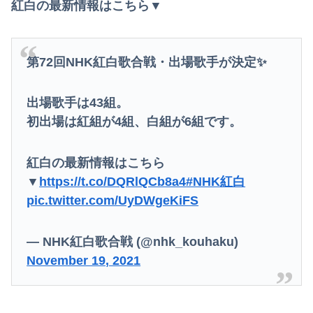
44歳バツイチなんだが、仕事が長続きしません。突然仕事に行くのが嫌になって...
紅白の最新情報はこちら▼
TBS新人アナ ブラチラ、お尻くっきり、Y字開脚！！
彼は私が何かしても、一度も「ありがとう」と言わない
第72回NHK紅白歌合戦・出場歌手が決定✨
ユーチューバー「撮影で使うから、この高級時計も車もぜ～んぶ経費でタダ！ｗ」
出場歌手は43組。
【画像】佐倉綾音(32)さん、自分のシコポイントに気がついて見せびらかすｗ
初出場は紅組が4組、白組が6組です。
【画像】影山優佳さん(25)、下着姿であたシコが止まらない
紅白の最新情報はこちら
中国、三峡ダムが全開放流。長江流域で深刻な洪水被害
▼
https://t.co/DQRlQCb8a4
#NHK紅白
pic.twitter.com/UyDWgeKiFS
【画像】エチビデ女優さん、番組の企画でハッスルしすぎてしまうｗｗｗｗｗｗ
【悲報】コメ農家「今年は安くなりすぎ」「こんな値段じゃ米作りをやめる人も多くなるんじゃないかな?」
— NHK紅白歌合戦 (@nhk_kouhaku)
November 19, 2021
移民反対派に聞きたいんやが
【悲報】韓国、ロシアウクライナ戦争に参戦へ！！！