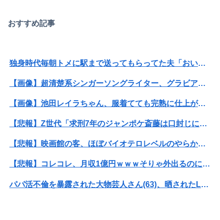
おすすめ記事
独身時代毎朝トメに駅まで送ってもらってた夫「おい駅まで送れよ」私「だって子供寝てるのよ」夫「起こせばいいだろ！」私「歩いて行ける距離でしょう！」夫「俺は仕事なんだぞ！」
【画像】超清楚系シンガーソングライター、グラビアが可愛すぎるwwww“虫博士”片田陽依、「ヤンジャン」で圧倒的な透明感ビジュアルを披露！！
【画像】池田レイラちゃん、服着てても完熟に仕上がるｗｗｗｗｗｗｗｗｗｗｗｗｗｗ
【悲報】Z世代「求刑7年のジャンポケ斎藤は口封じに被害者殺した方が量刑軽かっただろ」←1万いいね
【悲報】映画館の客、ほぼバイオテロレベルのやらかしで観客が避難する事態にｗｗｗｗ
【悲報】コレコレ、月収1億円ｗｗｗそりゃ外出るのにボディガードつけるわ…
パパ活不倫を暴露された大物芸人さん(63)、晒されたLINEが面白すぎるｗｗｗｗｗｗｗｗｗ(画像ｱﾘ)
オコエ瑠偉、メキシコに渡って2球団を即クビ→SNS更新が3ヶ月間止まって消息不明に