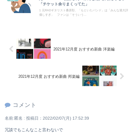
「チケット余りまくってた」
『新しい学校のリーダーズ』のボーカル、セフレにしたいすぎるwwww
1 元RADギタリスト桑原彰、「もといたバンド」は「みんな過大評
価しすぎ」 ファンは「そういう...
Powered by livedoor 相互RSS
2021年12月度 おすすめ新曲 洋楽編
2021年12月度 おすすめ新曲 邦楽編
コメント
名前:
匿名
:
投稿日：2022/02/07(月) 17:52:39
冗談でもこんなこと言わないで