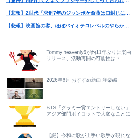
【驚愕】風俗行くとよくブラジャー外してって言われるんだけどｗｗｗｗｗｗｗｗｗｗwwww
【画像】芋系女子大生「え～！？ 私と付き合いたい？ 私脱いだらこんなんだけどいいの…？🥺」
【悲報】Z世代「求刑7年のジャンポケ斎藤は口封じに被害者殺した方が量刑軽かっただろ」←1万いいね
【画像】いい天気だから高ボッチに行って来たった
【悲報】映画館の客、ほぼバイオテロレベルのやらかしで観客が避難する事態にｗｗｗｗ
私「血まみれで何してるんですか！？」婆さん「腕が抜けないのよ…助けて！」→帰宅したら玄関前がとんでもない修羅場になっていて…
【悲報】コレコレ、月収1億円ｗｗｗそりゃ外出るのにボディガードつけるわ…
【画像】田中みな実(39) 妊娠中でも露出多めのドレス、これノーブラか？
パパ活不倫を暴露された大物芸人さん(63)、晒されたLINEが面白すぎるｗｗｗｗｗｗｗｗｗ(画像ｱﾘ)
Tommy heavenly6が約11年ぶりに楽曲
【悲報】熊本県知事、報道陣土足取材にマジギレ「遺族や被災者から強い不満でてる！」 → 記者「例えば？」 → 知事、怒り通り越して呆れてしまう …...
リリース、活動再開の可能性は？
オコエ瑠偉、メキシコに渡って2球団を即クビ→SNS更新が3ヶ月間止まって消息不明に
【悲報】大学生の頃に出会った小学生と結婚した男、めちゃくちゃ炎上してしまうwwwwwwwww
独身時代毎朝トメに駅まで送ってもらってた夫「おい駅まで送れよ」私「だって子供寝てるのよ」夫「起こせばいいだろ！」私「歩いて行ける距離でしょう！」夫「俺は仕事なんだぞ！」
2026年6月 おすすめ新曲 洋楽編
中国、止められないEV製造 売れず在庫山積み「売れたこと」にして補助金を騙し取る事案を思いつきが横行
【画像】超清楚系シンガーソングライター、グラビアが可愛すぎるwwww“虫博士”片田陽依、「ヤンジャン」で圧倒的な透明感ビジュアルを披露！！
【画像】村重杏奈さん(30)のお〇ぱいがコチラwwwwwwwwwwww
【画像】池田レイラちゃん、服着てても完熟に仕上がるｗｗｗｗｗｗｗｗｗｗｗｗｗｗ
中国政府「原爆投下の背景こそ反省が必要だ」と主張
BTS「グラミー賞エントリーしない」
アジア部門ボイコットで大変なことに
【悲報】大学生の頃に出会った小学生と結婚した男、めちゃくちゃ炎上してしまうwwwwwwwww
女子っていい匂いするはずなのに、初めてデリ呼んで嬢を嗅いだらwww
パパ活不倫を暴露された大物芸人さん(63)、晒されたLINEが面白すぎるｗｗｗｗｗｗｗｗｗ(画像ｱﾘ)
中国製ルーター20機種にバックドア 外部から完全制御できる機能が仕込まれていた
【謎】令和に歌が上手い歌手が現れな