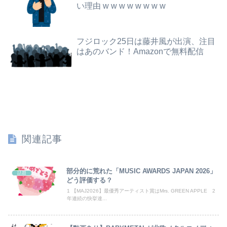
【画像】石川佳純さん(31)の体、エッッッッッッッッッッッッッッッッッ！
い理由 w w w w w w w w
【驚愕】風俗行くとよくブラジャー外してって言われるんだけどｗｗｗｗｗｗｗｗｗｗwwww
【悲報】全身改造に1750万掛けた港区女子、緊急入院でNHK報道局との合コンをキャンセル
【悲報】ワンピース原作者・尾田栄一郎さん、他の人と同じ「漫画家」という肩書きに不満
フジロック25日は藤井風が出演、注目
【画像】講談社さん、ミスマガジンで児童を性搾取してしまうｗｗｗｗｗｗｗｗｗ
はあのバンド！Amazonで無料配信
彼氏とのデートの会計で彼が「端数の25円出して」正直に出したらこうなったwww
【悲報】コロオギ食を広めようとして倒産した人、全く諦めて居なかった
子供の頃、野性的だった方どんな遊びしてましたか？
【悲報】日産e-power、無給油で1980km走行しギネス記録を達成！！→スタート地点ボゴタの海抜2600ｍ、ゴールのカリブ海沿岸が海抜0ｍ…
関連記事
俺を嫌う義娘は、母が危篤になっても「会いに行かない」と言った
佐久間宣行『（井上和に対して）あの子売れますよ』
部分的に荒れた「MUSIC AWARDS JAPAN 2026」
話題
どう評価する？
【画像】芋系女子大生「え～！？ 私と付き合いたい？ 私脱いだらこんなんだけどいいの…？🥺」
1 【MAJ2026】最優秀アーティスト賞はMrs. GREEN APPLE 2
年連続の快挙達...
【動画】熊本県知事「ご遺族、被災者、自治体職員からメディアの報道に対し、極めて強い不満や苦情が出ている」記者「具体的には？」→