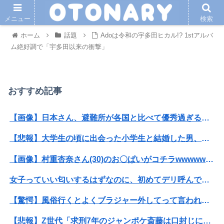
メニュー
検索
ホーム
話題
Adoは令和の宇多田ヒカル!? 1stアルバ
ム絶好調で「宇多田以来の衝撃」
おすすめ記事
【画像】日本さん、避難所が各国と比べて優秀過ぎると話題に
【悲報】大学生の頃に出会った小学生と結婚した男、めちゃくちゃ炎上してしまうwwwwwwwww
【画像】村重杏奈さん(30)のお〇ぱいがコチラwwwwwwwwwwww
女子っていい匂いするはずなのに、初めてデリ呼んで嬢を嗅いだらwww
【驚愕】風俗行くとよくブラジャー外してって言われるんだけどｗｗｗｗｗｗｗｗｗｗwwww
【悲報】Z世代「求刑7年のジャンポケ斎藤は口封じに被害者殺した方が量刑軽かっただろ」←1万いいね