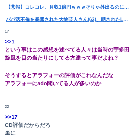
【悲報】コレコレ、月収1億円ｗｗｗそりゃ外出るのにボディガードつけるわ…
パパ活不倫を暴露された大物芸人さん(63)、晒されたLINEが面白すぎるｗｗｗｗｗｗｗｗｗ(画像ｱﾘ)
17
オコエ瑠偉、メキシコに渡って2球団を即クビ→SNS更新が3ヶ月間止まって消息不明に
>>1
【悲報】大学生の頃に出会った小学生と結婚した男、めちゃくちゃ炎上してしまうwwwwwwwww
という事はこの感想を述べてる人々は当時の宇多田
パパ活不倫を暴露された大物芸人さん(63)、晒されたLINEが面白すぎるｗｗｗｗｗｗｗｗｗ(画像ｱﾘ)
旋風を目の当たりにしてる方達って事だよね？
【画像】石川佳純さん(31)の体、エッッッッッッッッッッッッッッッッッ！
そうするとアラフォーの評価がこれなんだな
【悲報】全身改造に1750万掛けた港区女子、緊急入院でNHK報道局との合コンをキャンセル
アラフォーにado聞いてる人が多いのか
【画像】講談社さん、ミスマガジンで児童を性搾取してしまうｗｗｗｗｗｗｗｗｗ
彼氏とのデートの会計で彼が「端数の25円出して」正直に出したらこうなったwww
22
>>17
【悲報】日産e-power、無給油で1980km走行しギネス記録を達成！！→スタート地点ボゴタの海抜2600ｍ、ゴールのカリブ海沿岸が海抜0ｍ…
CD評価だからだろ
俺を嫌う義娘は、母が危篤になっても「会いに行かない」と言った
単に