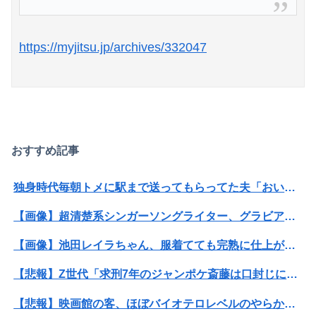
https://myjitsu.jp/archives/332047
おすすめ記事
独身時代毎朝トメに駅まで送ってもらってた夫「おい駅まで送れよ」私「だって子供寝てるのよ」夫「起こせばいいだろ！」私「歩いて行ける距離でしょう！」夫「俺は仕事なんだぞ！」
【画像】超清楚系シンガーソングライター、グラビアが可愛すぎるwwww“虫博士”片田陽依、「ヤンジャン」で圧倒的な透明感ビジュアルを披露！！
【画像】池田レイラちゃん、服着てても完熟に仕上がるｗｗｗｗｗｗｗｗｗｗｗｗｗｗ
【悲報】Z世代「求刑7年のジャンポケ斎藤は口封じに被害者殺した方が量刑軽かっただろ」←1万いいね
【悲報】映画館の客、ほぼバイオテロレベルのやらかしで観客が避難する事態にｗｗｗｗ