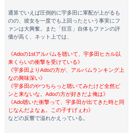
中国製ルーター20機種にバックドア 外部から完全制御できる機能が仕込まれていた
通算でいえば圧倒的に宇多田に軍配が上がるも
【悲報】ワンピース原作者・尾田栄一郎さん、他の人と同じ「漫画家」という肩書きに不満
のの、彼女を一度でも上回ったという事実にフ
『新しい学校のリーダーズ』のボーカル、セフレにしたいすぎるwwww
ァンは大興奮。また「狂言」自体もファンの評
価が高く、ネット上では、
《Adoの1stアルバムを聴いて、宇多田ヒカル以
来くらいの衝撃を受けている》
《宇多田よりAdoの方が、アルバムランキング上
なの興味深い》
《宇多田のやつちらっと聴いてみたけど全然ピ
ンと来ないな。Adoの方が好きだよ俺は》
《Ado聴いた衝撃って、宇多田が出てきた時と同
じなんだよなぁ。この子すげぇわ》
などの反響で溢れかえっている。