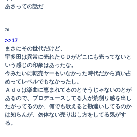
あさっての話だ
佐久間宣行『（井上和に対して）あの子売れますよ』
【動画】熊本県知事「ご遺族、被災者、自治体職員からメディアの報道に対し、極めて強い不満や苦情が出ている」記者「具体的には？」→
76
【画像】日本さん、避難所が各国と比べて優秀過ぎると話題に
>>17
【画像】芋系女子大生「え～！？ 私と付き合いたい？ 私脱いだらこんなんだけどいいの…？🥺」
まさにその世代だけど、
宇多田は異常に売れたＣＤがどこにも売ってないと
【画像】いい天気だから高ボッチに行って来たった
いう感じの印象はあったな。
私「血まみれで何してるんですか！？」婆さん「腕が抜けないのよ…助けて！」→帰宅したら玄関前がとんでもない修羅場になっていて…
今みたいに転売ヤーもいなかった時代だから買い占
めってレベルでもなかったし。
【画像】田中みな実(39) 妊娠中でも露出多めのドレス、これノーブラか？
Ａｄｏは楽曲に恵まれてるのとそうじゃないのとが
【悲報】熊本県知事、報道陣土足取材にマジギレ「遺族や被災者から強い不満でてる！」 → 記者「例えば？」 → 知事、怒り通り越して呆れてしまう …...
あるので、プロデュースしてる人が荒削り感を出し
たがってるのか、何でも歌えると勘違いしてるのか
【悲報】大学生の頃に出会った小学生と結婚した男、めちゃくちゃ炎上してしまうwwwwwwwww
は知らんが、勿体ない売り出し方をしてる気がす
中国、止められないEV製造 売れず在庫山積み「売れたこと」にして補助金を騙し取る事案を思いつきが横行
る。
【画像】村重杏奈さん(30)のお〇ぱいがコチラwwwwwwwwwwww