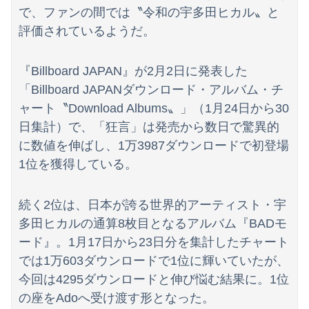
【画像】芋系女子大生「え～！？ 私と付き合いたい？ 私脱いだらこんなんだけどいいの…？🥺」
で、ファンの間では〝令和の宇多田ヒカル〟と
評価されているようだ。
【動画】熊本県知事「ご遺族、被災者、自治体職員からメディアの報道に対し、極めて強い不満や苦情が出ている」記者「具体的には？」→
畑下由佳アナ ニットの胸元がくっきり！！
『Billboard JAPAN』が2月2日に発表した
【悲報】歩きスマホ女子さん、立体駐車場に無事格納されてしまう
「Billboard JAPANダウンロード・アルバム・チ
ャート〝Download Albums〟」（1月24日から30
【画像】いい天気だから高ボッチに行って来たった
日集計）で、「狂言」は発売から数日で驚異的
私「血まみれで何してるんですか！？」婆さん「腕が抜けないのよ…助けて！」→帰宅したら玄関前がとんでもない修羅場になっていて…
に数値を伸ばし、1万3987ダウンロードで初登場
1位を獲得している。
【画像】田中みな実(39) 妊娠中でも露出多めのドレス、これノーブラか？
中国、止められないEV製造 売れず在庫山積み「売れたこと」にして補助金を騙し取る事案を思いつきが横行
続く2位は、日本が誇る世界的アーティスト・宇
多田ヒカルの通算8枚目となるアルバム『BADモ
【悲報】熊本県知事、報道陣土足取材にマジギレ「遺族や被災者から強い不満でてる！」 → 記者「例えば？」 → 知事、怒り通り越して呆れてしまう …...
ード』。1月17日から23日分を集計したチャート
∈（・ω・）∋魔法少女育成計画 その３
では1万603ダウンロードで1位に輝いていたが、
今回は4295ダウンロードと伸び悩む結果に。1位
中国政府「原爆投下の背景こそ反省が必要だ」と主張
の座をAdoへ受け渡す形となった。