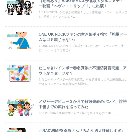
【動画あり】BABYMETALが北欧メタルコメディ
話題
畑下由佳アナ ニットの胸元がくっきり！！
ー映画「ヘヴィ・トリップⅡ」に出演！
1 BABYMETALがまさかの出演！ヒット作続編「ヘヴィ・トリップ
【悲報】歩きスマホ女子さん、立体駐車場に無事格納されてしまう
II」特報、メインビジュア...
【画像】いい天気だから高ボッチに行って来たった
ONE OK ROCKファンの空き缶ポイ捨て「札幌ドー
話題
私「血まみれで何してるんですか！？」婆さん「腕が抜けないのよ…助けて！」→帰宅したら玄関前がとんでもない修羅場になっていて…
ムはゴミ箱じゃない」
1 ONE OK ROCKのライブ会場が“ゴミだらけ” ファンのポイ捨て
に「ドームはゴミ箱じゃ...
【画像】田中みな実(39) 妊娠中でも露出多めのドレス、これノーブラか？
中国、止められないEV製造 売れず在庫山積み「売れたこと」にして補助金を騙し取る事案を思いつきが横行
たこやきレインボー春名真依の不適切発言問題、ア
話題
ウトか？セーフか？
【悲報】熊本県知事、報道陣土足取材にマジギレ「遺族や被災者から強い不満でてる！」 → 記者「例えば？」 → 知事、怒り通り越して呆れてしまう …...
1 たこやきレインボーの春名真依、不適切発言により活動自粛たこ
やきレインボーの春名真依が当面の...
∈（・ω・）∋魔法少女育成計画 その３
中国政府「原爆投下の背景こそ反省が必要だ」と主張
メジャーデビュー３か月で解散発表のバンド、誹謗
話題
中傷までの流れを追ってみた
中国製ルーター20機種にバックドア 外部から完全制御できる機能が仕込まれていた
366 2025/07/09 解散するん？ 367 それは言えない 368 ...
【悲報】ワンピース原作者・尾田栄一郎さん、他の人と同じ「漫画家」という肩書きに不満
元RADWIMPS桑原さん「みんな過大評価しすぎ」
話題