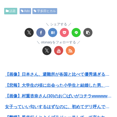
【悲報】大学生の頃に出会った小学生と結婚した男、めちゃくちゃ炎上してしまうwwwwwwwww
話題
Ado
宇多田ヒカル
パパ活不倫を暴露された大物芸人さん(63)、晒されたLINEが面白すぎるｗｗｗｗｗｗｗｗｗ(画像ｱﾘ)
【画像】石川佳純さん(31)の体、エッッッッッッッッッッッッッッッッッ！
シェアする
𝕏
【悲報】全身改造に1750万掛けた港区女子、緊急入院でNHK報道局との合コンをキャンセル
otonaryをフォローする
【画像】講談社さん、ミスマガジンで児童を性搾取してしまうｗｗｗｗｗｗｗｗｗ
𝕏
彼氏とのデートの会計で彼が「端数の25円出して」正直に出したらこうなったwww
【悲報】日産e-power、無給油で1980km走行しギネス記録を達成！！→スタート地点ボゴタの海抜2600ｍ、ゴールのカリブ海沿岸が海抜0ｍ…
【画像】日本さん、避難所が各国と比べて優秀過ぎると話題に
俺を嫌う義娘は、母が危篤になっても「会いに行かない」と言った
【悲報】大学生の頃に出会った小学生と結婚した男、めちゃくちゃ炎上してしまうwwwwwwwww
佐久間宣行『（井上和に対して）あの子売れますよ』
【画像】村重杏奈さん(30)のお〇ぱいがコチラwwwwwwwwwwww
【動画】熊本県知事「ご遺族、被災者、自治体職員からメディアの報道に対し、極めて強い不満や苦情が出ている」記者「具体的には？」→
女子っていい匂いするはずなのに、初めてデリ呼んで嬢を嗅いだらwww
【画像】日本さん、避難所が各国と比べて優秀過ぎると話題に