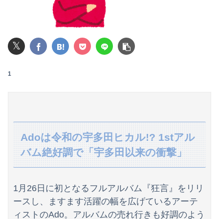
【画像】池田レイラちゃん、服着てても完熟に仕上がるｗｗｗｗｗｗｗｗｗｗｗｗｗｗ
【悲報】大学生の頃に出会った小学生と結婚した男、めちゃくちゃ炎上してしまうwwwwwwwww
𝕏
パパ活不倫を暴露された大物芸人さん(63)、晒されたLINEが面白すぎるｗｗｗｗｗｗｗｗｗ(画像ｱﾘ)
1
【画像】石川佳純さん(31)の体、エッッッッッッッッッッッッッッッッッ！
【悲報】全身改造に1750万掛けた港区女子、緊急入院でNHK報道局との合コンをキャンセル
【画像】講談社さん、ミスマガジンで児童を性搾取してしまうｗｗｗｗｗｗｗｗｗ
Adoは令和の宇多田ヒカル!? 1stアル
彼氏とのデートの会計で彼が「端数の25円出して」正直に出したらこうなったwww
バム絶好調で「宇多田以来の衝撃」
【悲報】日産e-power、無給油で1980km走行しギネス記録を達成！！→スタート地点ボゴタの海抜2600ｍ、ゴールのカリブ海沿岸が海抜0ｍ…
俺を嫌う義娘は、母が危篤になっても「会いに行かない」と言った
1月26日に初となるフルアルバム『狂言』をリリ
ースし、ますます活躍の幅を広げているアーテ
佐久間宣行『（井上和に対して）あの子売れますよ』
ィストのAdo。アルバムの売れ行きも好調のよう