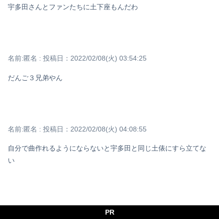
宇多田さんとファンたちに土下座もんだわ
名前:
匿名
:
投稿日：2022/02/08(火) 03:54:25
だんご３兄弟やん
名前:
匿名
:
投稿日：2022/02/08(火) 04:08:55
自分で曲作れるようにならないと宇多田と同じ土俵にすら立てな
い
名前:
名無し
:
投稿日：2022/02/08(火) 09:38:31
PR