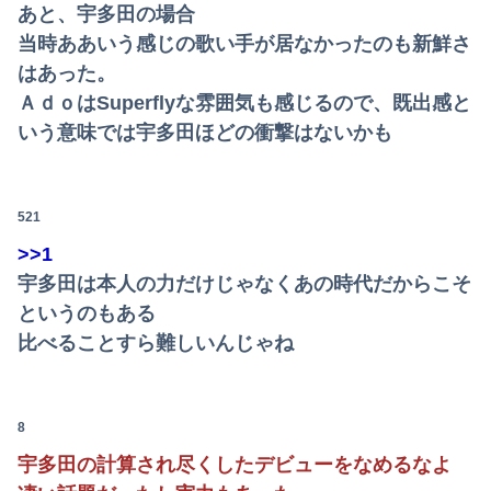
あと、宇多田の場合
中国政府「原爆投下の背景こそ反省が必要だ」と主張
当時ああいう感じの歌い手が居なかったのも新鮮さ
はあった。
女子っていい匂いするはずなのに、初めてデリ呼んで嬢を嗅いだらwww
ＡｄｏはSuperflyな雰囲気も感じるので、既出感と
中国製ルーター20機種にバックドア 外部から完全制御できる機能が仕込まれていた
いう意味では宇多田ほどの衝撃はないかも
【驚愕】風俗行くとよくブラジャー外してって言われるんだけどｗｗｗｗｗｗｗｗｗｗwwww
【悲報】ワンピース原作者・尾田栄一郎さん、他の人と同じ「漫画家」という肩書きに不満
521
>>1
宇多田は本人の力だけじゃなくあの時代だからこそ
というのもある
比べることすら難しいんじゃね
8
宇多田の計算され尽くしたデビューをなめるなよ