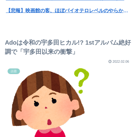
【悲報】映画館の客、ほぼバイオテロレベルのやらかしで観客が避難する事態にｗｗｗｗ
【悲報】コレコレ、月収1億円ｗｗｗそりゃ外出るのにボディガードつけるわ…
パパ活不倫を暴露された大物芸人さん(63)、晒されたLINEが面白すぎるｗｗｗｗｗｗｗｗｗ(画像ｱﾘ)
Adoは令和の宇多田ヒカル!? 1stアルバム絶好
オコエ瑠偉、メキシコに渡って2球団を即クビ→SNS更新が3ヶ月間止まって消息不明に
調で「宇多田以来の衝撃」
【悲報】コロオギ食を広めようとして倒産した人、全く諦めて居なかった
2022.02.06
話題
子供の頃、野性的だった方どんな遊びしてましたか？
【BLEACH】この人（？）極悪すぎない？
日本をダメにした総理大臣と言えば？
女性研究者支援に補助、1大学に年間5000万円…出産・子育と両立できる環境整備し研究力底上げ
独身時代毎朝トメに駅まで送ってもらってた夫「おい駅まで送れよ」私「だって子供寝てるのよ」夫「起こせばいいだろ！」私「歩いて行ける距離でしょう！」夫「俺は仕事なんだぞ！」
【画像】超清楚系シンガーソングライター、グラビアが可愛すぎるwwww“虫博士”片田陽依、「ヤンジャン」で圧倒的な透明感ビジュアルを披露！！