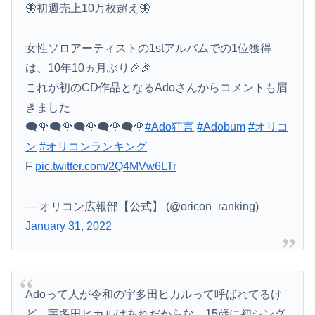
🦋初週売上10万枚超え🦋
女性ソロアーティストの1stアルバムでの1位獲得
は、10年10ヵ月ぶり🎉🎉
これが初のCD作品となるAdoさんからコメントも届
きました
🗨🌹🗨🌹🗨🌹🗨🌹🗨🌹
#Ado狂言
#Adobum
#オリコ
ン
#オリコンランキング
F
pic.twitter.com/2Q4MVw6LTr
— オリコン広報部【公式】 (@oricon_ranking)
January 31, 2022
Adoって人が令和の宇多田ヒカルって呼ばれてるけ
ど、宇多田ヒカルはあれだからな、15歳に初シング