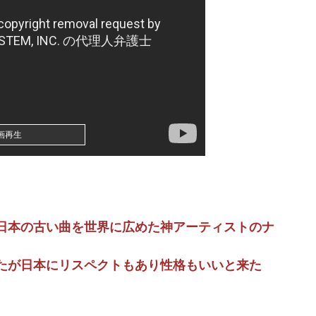
（ ´_ゝ`）中道・立憲・公明、国会内で「熊本地震対策本部会議」各省庁からヒアリング・現地から意見聴取「パーティション、人手、宿泊施設の不足や、...
ワイ「はえーかわいそう…会社滅茶苦茶やろなぁ」
0万円もだまし取られる…
母子手帳白紙の人がいるの見てびっくりした。ナチュラルな子育てをしているから予防接種は必要ないらしい...
画再生
・
すぎて炎上wwwwww
！！！
日本の古い曲を世界に広めた神アーティストのナ
過ぎると話題に
たが日本にリスペクトもあり性格もいいと来た
ガチのマジで謎ｗｗｗｗ
て精神的ショックを受けていたと判明・・・