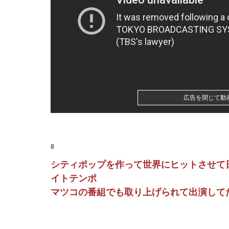
積水ハウス「地面師に55億円騙し取られた…」
Z世代さん、ジモティーでリース車を掴まされ8
井上清華アナ 透けニットで胸くっきり！！
広告を閉じて動
【悲報】札幌オリンピック、８割が賛成・・・
【悲報】大阪の1泊1800円のホテル、ガチでヤバ
8
【速報】イオンモール熊本の爆発原因が判明！
シティポップを作って世界にヒットさせて
イトテンポ
【画像】日本さん、避難所が各国と比べて優秀
マツコの番組でも取り上げられて出演して
【疑問】テコンダー朴がアニメ化しない理由、
【悲報】射殺されたオッサン、最近母を亡くし