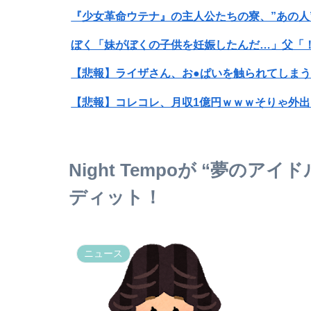
『少女革命ウテナ』の主人公たちの寮、”あの人
【悲報】ライザさん、お●ぱいを触られてしま
【悲報】コレコレ、月収1億円ｗｗｗそりゃ外
町の弁当屋「申し訳ないが消費税1%になった
パパ活不倫を暴露された大物芸人さん(63)、晒さ
Night Tempoが “夢の
【速報】熊本イオンモール、爆発の原因は『こ
ディット！
【画像】この女子の中から「真ん中の日焼け」を
【画像】女子「弱男のホテルへの誘い方が丁寧
ニュース
【衝撃】“映像化不可”と言われた渡辺淳一の問
瀬戸環奈さん、台湾のファンに神対応