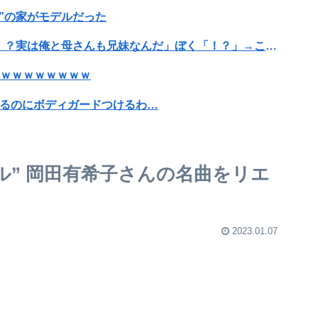
”の家がモデルだった
ぼく「妹がぼくの子供を妊娠したんだ…」父「！？実は俺と母さんも兄妹なんだ」ぼく「！？」→こうなるwww
うｗｗｗｗｗｗｗｗ
出るのにボディガードつけるわ…
らその分商品代を値上げするわ」
れたLINEが面白すぎるｗｗｗｗｗｗｗｗｗ(画像ｱﾘ)
アイドル” 岡田有希子さんの名曲をリエ
れ』の可能性
選ぶやつはロリwwwwww
2023.01.07
すぎて引いちゃった（笑）」⇒ｗ
題作を実娘が映画化