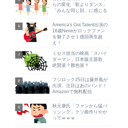
らの変化「歌よりダンス」
「みんな同じ顔」に感じる
America's Got Talent出演の
16歳Neneがロックファン
を魅了させ１億回再生超
え！
ミセス担当の映画「スパイ
ダーマン」日本版主題歌、
絶賛派？難色派？
フジロック25日は藤井風が
出演、注目はあのバンド！
Amazonで無料配信
秋元康氏「ファンから猛バ
ッシング」クソ曲作りやが
ってｗｗｗ