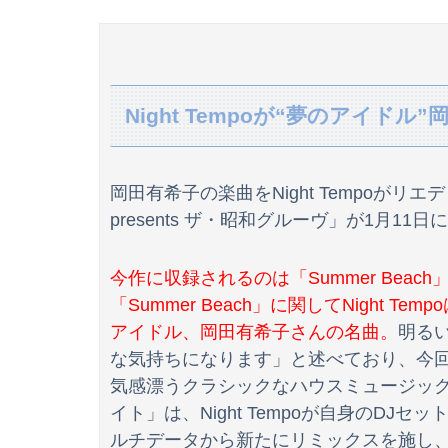
【悲報】夏、消滅…
【悲報】射殺されたオッサン、最近母を亡くし
Night Tempoが“夢のアイド
【画像】今田美桜、破壊力ありすぎる上乳
岡田有希子の楽曲をNight Tempoがリエデ
積水ハウス「地面師に55億円騙し取られた…」
presents ザ・昭和グルーヴ」が1月11
今作に収録されるのは「Summer Bea
【日向坂46】話題のグッズ、案の定売り切れ…
「Summer Beach」に関してNight
Z世代さん、ジモティーでリース車を掴まされ8
アイドル、岡田有希子さんの名曲。
明る
な気持ちになります」と述べており、今回
気感漂うクラシックなハウスミュージッ
井上清華アナ 透けニットで胸くっきり！！
イト」は、Night Tempoが自身のD
ルチデータから新たにリミックスを施し
【速報】イオンモール熊本の爆発原因が判明！