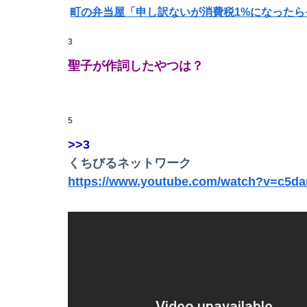
町の弁当屋「申し訳ないが消費税1%になった
パパ活不倫を暴露された大物芸人さん(63)、晒さ
3
聖子が作詞したやつは？
【速報】熊本イオンモール、爆発の原因は『こ
高市早苗、ガチで日銀に財政ファイナンスを申
5
【悲報】大学生の頃に出会った小学生と結婚した
>>3
【悲報】風俗嬢やってる女の末路ｗｗｗｗｗｗ
Powered by livedoor 相互RSS
くちびるネットワーク
https://www.youtube.com/watch?v=c5da
嫁には歳が離れた9歳の弟がいる。だがその弟
【悲報】射殺されたオッサン、最近母を亡くし
【画像】今田美桜、破壊力ありすぎる上乳