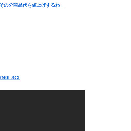
らその分商品代を値上げするわ」
れたLINEが面白すぎるｗｗｗｗｗｗｗｗｗ(画像ｱﾘ)
れ』の可能性
し入れて円売りパニックを引き起こす
男、めちゃくちゃ炎上してしまうwwwwwwwww
ｗｗｗｗｗ
rN0L3CI
【衝撃】情弱「リボ払いはヤバい。情弱が使うもの」 情強「リボ払いを使いこなすのが情強やで」 ← これ
は「弟ではなかった」・・・
て精神的ショックを受けていたと判明
Webデザイナーをしている私にママ友が「わたしもやりたい！」と言い出した。ホームページつくれるのかと聞いたところ...