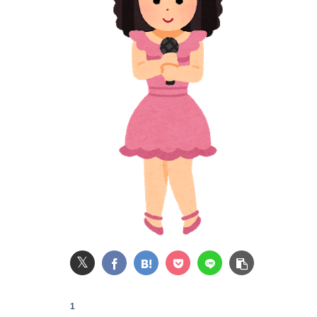
日焼け止めってさ、途中から塗っているのか拭
石材店事務の面接行ってきたが、募集内容と仕
【画像】本田望結の妹、本田望結より実ってし
【画像】小倉ゆうか（元・小倉優香）が水着グ
【悲報】公立中学校の闇、可視化されるwwwwwww
高市早苗、ガチで日銀に財政ファイナンスを申
【悲報】大学生の頃に出会った小学生と結婚した
【悲報】風俗嬢やってる女の末路ｗｗｗｗｗｗ
𝕏
嫁には歳が離れた9歳の弟がいる。だがその弟
1
【悲報】円安ホクホクで儲けてた日本人、日米