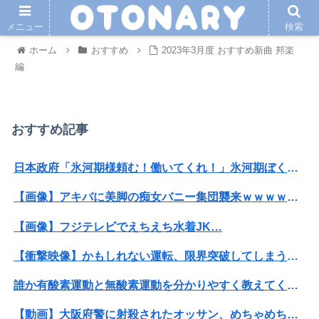
メニュー
検索
ホーム
おすすめ
2023年3月度 おすすめ新曲 邦楽
編
おすすめ記事
日本政府「氷河期様頼む！働いてくれ！」氷河期ぼく「..がえ」政府「え？」ぼく「女をあてがえ！」
【画像】アキバに美脚の痴女バニー集団襲来ｗｗｗｗｗｗｗｗｗｗ
【画像】フジテレビでえちえち水着JK…
【衝撃映像】かもしれない運転、限界突破してしまう・・・
誰か有酸素運動と無酸素運動を分かりやすく教えてくれｗｗｗｗｗｗ
【動画】大阪府警に射殺されたオッサン、めちゃめちゃ苦しそうに死ぬ