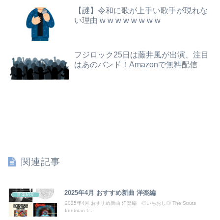
無期刑の仮釈放、2025年は「わずか4人」2024年は32人が獄中死…「終身刑化」の傾向続く
【謎】令和に歌が上手い歌手が現れな
嫁と俺の親友がフリンしていた！俺「本当に隠し事はない？」嫁「何もないよ」→親友との関係を問い詰めた瞬間、嫁の表情が変わって…
い理由 w w w w w w w w
誰か有酸素運動と無酸素運動を分かりやすく教えてくれｗｗｗｗｗｗ
【日向坂46】あの件は触れるのか…？石塚瑶季のSR配信が決定
【ニュース】 台風13号、迷走・・・
フジロック25日は藤井風が出演、注目
【速報】"見せブラ"女神、現る♡♡♡♡
はあのバンド！Amazonで無料配信
【画像】ロシアの18号コスプレイヤーさんが本物以上！！！！！！⇒！！
息子のオ●ニーを発見したワイの嫁、全ての対応を間違えてしまう…
【驚愕】年商10億円を超える『ひとり親方』が激増 Mac miniを大量購入しAIを従業員に
広瀬章人九段、挑決前日に親子ケンカ 「世間も家庭内でも注目度が上がる」
うちの嫁、毎晩ジムに行って風呂に入って帰宅。これ不倫してるよな
関連記事
【日向坂46】月刊ジャイアンツ公式、重大告知！
2025年4月 おすすめ新曲 洋楽編
音楽紹介
大学の時、クラスの大多数テストでカンニングしてた科目があった。で、カンニングしてない私が笑われた
2025年4月 おすすめ新曲 洋楽編 ◎いちおし◎ The Struts
frontman L...