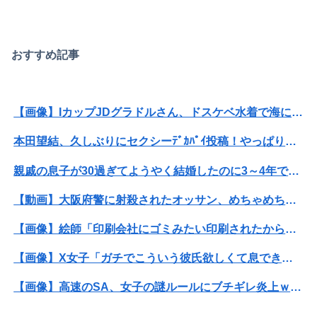
おすすめ記事
【画像】IカップJDグラドルさん、ドスケベ水着で海に出没してしまうwwwwwww麻倉瑞季、プライベートのビキニ姿がセクシーすぎて万バズ！！！
本田望結、久しぶりにセクシーﾃﾞｶﾊﾟｲ投稿！やっぱりお◯ぱいでかかった！（画像あり）
親戚の息子が30過ぎてようやく結婚したのに3～4年で離婚。相手の女性の言い分がモラハラだったらしい
【動画】大阪府警に射殺されたオッサン、めちゃめちゃ苦しそうに死ぬ
【画像】絵師「印刷会社にゴミみたい印刷されたから晒すわ」→お前がクレーマーだと大炎上
【画像】X女子「ガチでこういう彼氏欲しくて息できん」 2000万バズ
【画像】高速のSA、女子の謎ルールにブチギレ炎上ｗｗｗｗｗｗｗｗｗｗｗｗｗ
【画像】ビリー・アイリッシュ(24)、ライブで超モリマンスジを強調して炎上ｗｗｗｗｗｗｗｗ