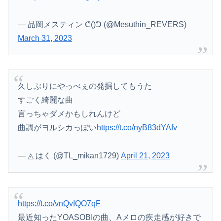
— 品岡メスティン ᕦ()ᕤ (@Mesuthin_REVERS)
March 31, 2023
Powered by livedoor 相互RSS
久しぶりにやっべぇの発掘してもうた
すごく綺麗な曲
言っちゃダメかもしれんけど
曲調がヨルシカっぽい
https://t.co/nyB83dYAfv
— ◬ はく (@TL_mikan1729)
April 21, 2023
https://t.co/vnQvIQO7qF
最近知ったYOASOBIの曲、Aメロの疾走感が好きで