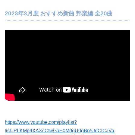
【悲報】女さん、熊本地震がきっかけで離婚を決意ｗｗｗｗｗ
2023年3月度 おすすめ新曲 邦楽編 全20曲
【悲報】女さん、事故（全治4ヶ月半・車は廃車）でぶつけられた相手と付き合ってしまうｗｗｗｗｗｗｗｗ
嫁と俺の親友がフリンしていた！俺「本当に隠し事はない？」嫁「何もないよ」→親友との関係を問い詰めた瞬間、嫁の表情が変わって…
【日向坂46】あの件は触れるのか…？石塚瑶季のSR配信が決定
【速報】"見せブラ"女神、現る♡♡♡♡
【画像】ロシアの18号コスプレイヤーさんが本物以上！！！！！！⇒！！
息子のオ●ニーを発見したワイの嫁、全ての対応を間違えてしまう…
【驚愕】年商10億円を超える『ひとり親方』が激増 Mac miniを大量購入しAIを従業員に
広瀬章人九段、挑決前日に親子ケンカ 「世間も家庭内でも注目度が上がる」
うちの嫁、毎晩ジムに行って風呂に入って帰宅。これ不倫してるよな
https://www.youtube.com/playlist?
list=PLKMp4XAXcCfwGaE0MdgU0gBn5JdClCJVa
【日向坂46】月刊ジャイアンツ公式、重大告知！