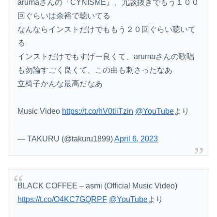
無期刑の仮釈放、2025年は「わずか4人」2024年は32人が獄中死…「終身刑化」の傾向続く
arumaさんの『CYNISME』、冗談抜きでもう１００
回ぐらいは余裕で聴いてる
誰か有酸素運動と無酸素運動を分かりやすく教えてくれｗｗｗｗｗｗ
なんならインストだけでももう２０回ぐらい聴いて
【ニュース】 台風13号、迷走・・・
る
インストだけでもすげー良くて、arumaさんの歌唱
も勿論すごく良くて、この曲も刺さったなあ
立椅子かんな最高だなあ
Music Video
https://t.co/hV0tiiTzin
@YouTube
より
— TAKURU (@takuru1899)
April 6, 2023
BLACK COFFEE – asmi (Official Music Video)
https://t.co/O4KC7GQRPF
@YouTube
より