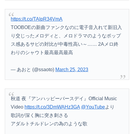
https://t.co/TAlpR34VmA
TOOBOEの新曲ファンクなのに電子音入れて新旧入
り交じったメロディと、メロドラマのようなポップ
ス感あるサビの対比が中毒性高い～…… 2Aメロ終
わりのシャウト最高最高最高
— あおと (@ssaoto)
March 25, 2023
秋道 夜『アンハッピーバースデイ』Official Music
Video
https://t.co/3DmWAHz3GA
@YouTube
より
歌詞が深く胸に突き刺さる
アダルトチルドレンの為のような歌