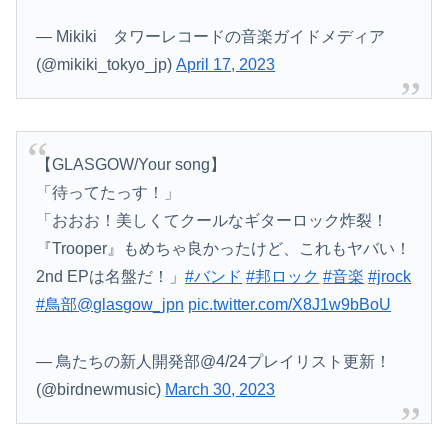
— Mikiki タワーレコードの音楽ガイドメディア
(@mikiki_tokyo_jp)
April 17, 2023
【GLASGOW/Your song】
「待ってたっす！」
「おおお！美しくてクールなギターロック炸裂！
『Trooper』もめちゃ良かったけど、これもヤバい！
2nd EPは名盤だ！」
#バンド
#邦ロック
#音楽
#jrock
#鳥部
@glasgow_jpn
pic.twitter.com/X8J1w9bBoU
— 鳥たちの新人開発部@4/24プレイリスト更新！
(@birdnewmusic)
March 30, 2023