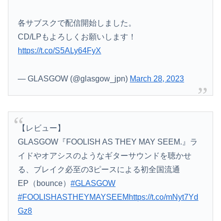
海外「世界で日本を死守するぞ！」 日本の消防署を訪れたちびっ子集団が世界をメロメロに
各サブスクで配信開始しました。
無期刑の仮釈放、2025年は「わずか4人」2024年は32人が獄中死…「終身刑化」の傾向続く
CD/LPもよろしくお願いします！
【ニュース】 台風13号、迷走・・・
https://t.co/S5ALy64FyX
— GLASGOW (@glasgow_jpn)
March 28, 2023
【レビュー】
GLASGOW『FOOLISH AS THEY MAY SEEM.』ラ
イドやオアシスのようなギターサウンドを聴かせ
る、ブレイク必至の3ピースによる初全国流通
EP（bounce）
#GLASGOW
#FOOLISHASTHEYMAYSEEM
https://t.co/mNyt7Yd
Gz8