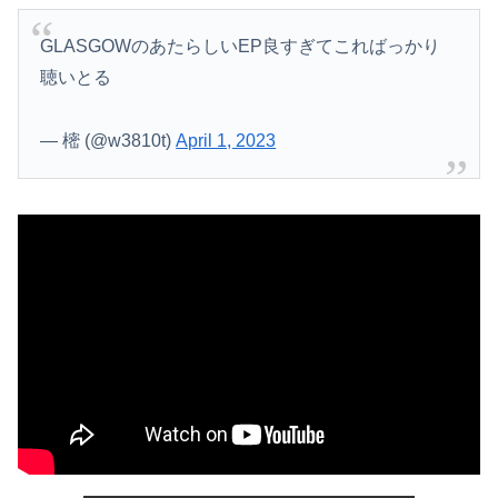
GLASGOWのあたらしいEP良すぎてこればっかり
聴いとる
Powered by livedoor 相互RSS
— 樒 (@w3810t)
April 1, 2023