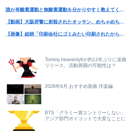
【日向坂46】月刊ジャイアンツ公式、重大告知！
誰か有酸素運動と無酸素運動を分かりやすく教えてくれｗｗｗｗｗｗ
大学の時、クラスの大多数テストでカンニングしてた科目があった。で、カンニングしてない私が笑われた
【動画】大阪府警に射殺されたオッサン、めちゃめちゃ苦しそうに死ぬ
【速報】日本共産党、沖縄県知事選で公職選挙法違反！！！ 110番通報されても辞全くめない件
【画像】絵師「印刷会社にゴミみたい印刷されたから晒すわ」→お前がクレーマーだと大炎上
日本政府「氷河期様頼む！働いてくれ！」氷河期ぼく「..がえ」政府「え？」ぼく「女をあてがえ！」
【画像】X女子「ガチでこういう彼氏欲しくて息できん」 2000万バズ
【画像】どのくノ一を快楽責めしたいｗｗｗｗｗ
【画像】高速のSA、女子の謎ルールにブチギレ炎上ｗｗｗｗｗｗｗｗｗｗｗｗｗ
Tommy heavenly6が約11年ぶりに楽曲
【ネット】荒らしが『警察官発砲で犯人の自傷行為が無かったことにされた』記事に「難癖な記事」とイチャモン→自傷行為の動画が拡散してマスゴミの偏向報...
リリース、活動再開の可能性は？
【画像】ビリー・アイリッシュ(24)、ライブで超モリマンスジを強調して炎上ｗｗｗｗｗｗｗｗ
【画像】アキバに美脚の痴女バニー集団襲来ｗｗｗｗｗｗｗｗｗｗ
【画像】IカップJDグラドルさん、ドスケベ水着で海に出没してしまうwwwwwww麻倉瑞季、プライベートのビキニ姿がセクシーすぎて万バズ！！！
2026年6月 おすすめ新曲 洋楽編
【悲報】露悪系アニメ、最盛期へｗｗｗｗｗ
本田望結、久しぶりにセクシーﾃﾞｶﾊﾟｲ投稿！やっぱりお◯ぱいでかかった！（画像あり）
【画像】フジテレビでえちえち水着JK…
親戚の息子が30過ぎてようやく結婚したのに3～4年で離婚。相手の女性の言い分がモラハラだったらしい
海外「世界で日本を死守するぞ！」 日本の消防署を訪れたちびっ子集団が世界をメロメロに
BTS「グラミー賞エントリーしない」
アジア部門ボイコットで大変なことに
【悲報】女さん、熊本地震がきっかけで離婚を決意ｗｗｗｗｗ
【衝撃映像】かもしれない運転、限界突破してしまう・・・
【悲報】女さん、事故（全治4ヶ月半・車は廃車）でぶつけられた相手と付き合ってしまうｗｗｗｗｗｗｗｗ