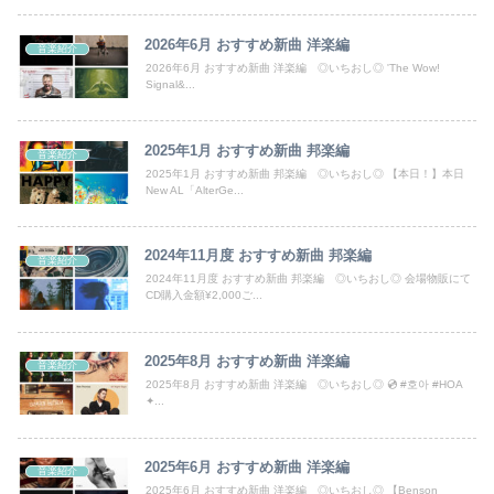
琉球新報「遺族に平和学習が萎縮すると質問した記者を中傷するのは止めて」
2026年6月 おすすめ新曲 洋楽編
【速報】とよたろう、連載再開を示唆
音楽紹介
2026年6月 おすすめ新曲 洋楽編 ◎いちおし◎ 'The Wow!
Signal&...
研究者「株式投資にハマる若者はギャンブルにハマる若者と同じ傾向がある」
【悲報】石破茂「日本の財政状況は世界最悪（借金1342兆円）。なのに消費税は先進国の中で際立って低い」
2025年1月 おすすめ新曲 邦楽編
音楽紹介
2025年1月 おすすめ新曲 邦楽編 ◎いちおし◎ 【本日！】本日
【画像】どのくノ一を快楽責めしたいｗｗｗｗｗ
New AL「AlterGe...
【速報】日本共産党、沖縄県知事選で公職選挙法違反！！！ 110番通報されても辞全くめない件
2024年11月度 おすすめ新曲 邦楽編
音楽紹介
【動画】高速道路をバックしていた車に後続車が追突して家族4人が死亡、3人重傷。
2024年11月度 おすすめ新曲 邦楽編 ◎いちおし◎ 会場物販にて
CD購入金額¥2,000ご...
【悲報】露悪系アニメ、最盛期へｗｗｗｗｗ
2025年8月 おすすめ新曲 洋楽編
【ネット】荒らしが『警察官発砲で犯人の自傷行為が無かったことにされた』記事に「難癖な記事」とイチャモン→自傷行為の動画が拡散してマスゴミの偏向報...
音楽紹介
2025年8月 おすすめ新曲 洋楽編 ◎いちおし◎ 💿 #호아 #HOA
✦...
【画像】部活動中のJK、胸が浮き上がってしまう♡♡♡♡♡♡
海外「世界で日本を死守するぞ！」 日本の消防署を訪れたちびっ子集団が世界をメロメロに
2025年6月 おすすめ新曲 洋楽編
音楽紹介
2025年6月 おすすめ新曲 洋楽編 ◎いちおし◎ 【Benson