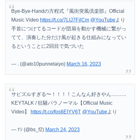
Bye-Bye-Handの方程式『風街突風倶楽部』Official
Music Video
https://t.co/7LIJ7FjlCm
@YouTube
より
手首につけてるコードが団扇を動かす機械に繋がっ
てて、演奏した分だけ風が起きる仕組みになってい
るということに2回目で気づいた
— . (@ato10punnetaiyo)
March 16, 2023
サビズルすぎる〜！！！！こんなん好きやん………
KEYTALK / 狂騒パラノーマル【Official Music
Video】
https://t.co/fos6EIYV6T
@YouTube
より
— ﾅｼ (@bs_f2)
March 24, 2023