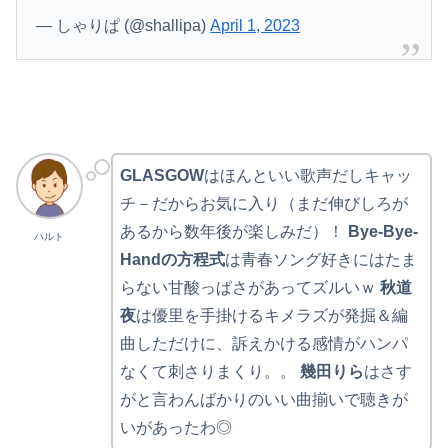
— しゃりぱ (@shallipa)
April 1, 2023
GLASGOW
はほんといい歌声だしキャッ
チ－だからお気に入り（まだ伸びしろが
あるから数年後が楽しみだ）！
Bye-Bye-
ハルト
Handの方程式
は青春ソング好きにはたま
らない甘酸っぱさがあってズルいｗ
秋道
夜
は優里を手掛けるキメラズが発掘＆編
曲しただけに、訴えかける感情がハンパ
なくて刺さりまくり。。
幾田りら
はさす
がと言わんばかりのいい曲揃いで聴きが
いがあったわ◎