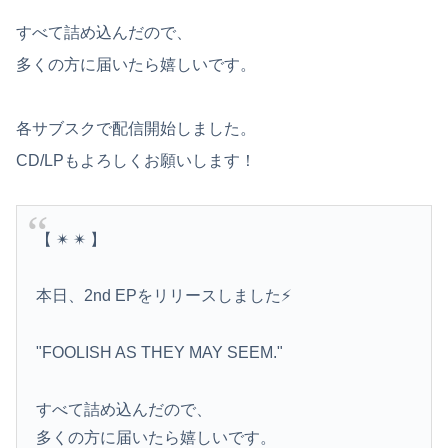
うちの嫁、毎晩ジムに行って風呂に入って帰宅。これ不倫してるよな
すべて詰め込んだので、
【日向坂46】月刊ジャイアンツ公式、重大告知！
多くの方に届いたら嬉しいです。
大学の時、クラスの大多数テストでカンニングしてた科目があった。で、カンニングしてない私が笑われた
琉球新報「遺族に平和学習が萎縮すると質問した記者を中傷するのは止めて」
各サブスクで配信開始しました。
CD/LPもよろしくお願いします！
【悲報】石破茂「日本の財政状況は世界最悪（借金1342兆円）。なのに消費税は先進国の中で際立って低い」
【画像】どのくノ一を快楽責めしたいｗｗｗｗｗ
【 ✴︎ ✴︎ 】
【速報】日本共産党、沖縄県知事選で公職選挙法違反！！！ 110番通報されても辞全くめない件
【動画】高速道路をバックしていた車に後続車が追突して家族4人が死亡、3人重傷。
本日、2nd EPをリリースしました⚡️
【悲報】露悪系アニメ、最盛期へｗｗｗｗｗ
"FOOLISH AS THEY MAY SEEM."
【ネット】荒らしが『警察官発砲で犯人の自傷行為が無かったことにされた』記事に「難癖な記事」とイチャモン→自傷行為の動画が拡散してマスゴミの偏向報...
すべて詰め込んだので、
【画像】部活動中のJK、胸が浮き上がってしまう♡♡♡♡♡♡
多くの方に届いたら嬉しいです。