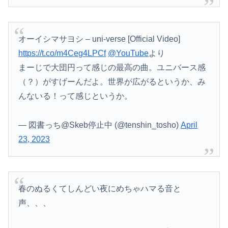
オーイシマサヨシ – uni-verse [Official Video]
https://t.co/m4Ceg4LPCf
@YouTube
より
まーじで大団円って感じの最高の曲。ユニバース感
（？）がすげーんだよ。世界が広がるというか、み
んないる！って感じというか。
— 図書っち@Skeb停止中 (@tenshin_tosho)
April
23, 2023
春のぬるくてしんどい夜にめちゃハマる音と
声、、、