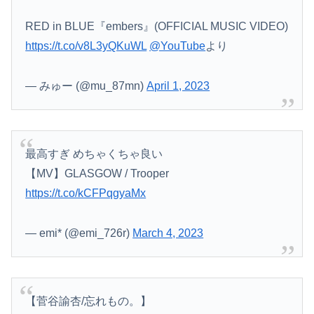
RED in BLUE『embers』(OFFICIAL MUSIC VIDEO)
https://t.co/v8L3yQKuWL
@YouTube
より
— みゅー (@mu_87mn)
April 1, 2023
最高すぎ めちゃくちゃ良い
【MV】GLASGOW / Trooper
https://t.co/kCFPqgyaMx
— emi* (@emi_726r)
March 4, 2023
【菅谷諭杏/忘れもの。】