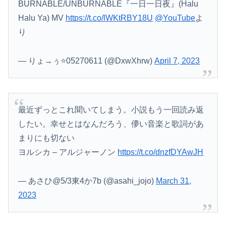
BURNABLE/UNBURNABLE『一日一日夜』(Halu
Halu Ya) MV
https://t.co/lWKtRBY18U
@YouTube
よ
り
— りょ→ぅ⭐️05270611 (@DxwXhrw)
April 7, 2023
最近ずっとこれ聞いてしまう。小説もう一回読み返
したい。幸せとはなんだろう、儚い音楽と歌詞があ
まりにも切ない
ヨルシカ – アルジャーノン
https://t.co/dnzfDYAwJH
— あさひ@5/3東4か7b (@asahi_jojo)
March 31,
2023