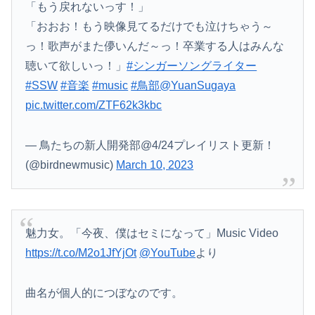
「もう戻れないっす！」
「おおお！もう映像見てるだけでも泣けちゃう～
っ！歌声がまた儚いんだ～っ！卒業する人はみんな
聴いて欲しいっ！」
#シンガーソングライター
#SSW
#音楽
#music
#鳥部
@YuanSugaya
pic.twitter.com/ZTF62k3kbc
— 鳥たちの新人開発部@4/24プレイリスト更新！
(@birdnewmusic)
March 10, 2023
魅力女。「今夜、僕はセミになって」Music Video
https://t.co/M2o1JfYjOt
@YouTube
より
曲名が個人的につぼなのです。