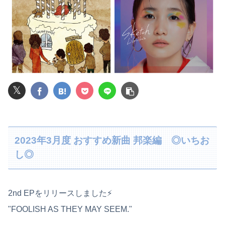
親戚の息子が30過ぎてようやく結婚したのに3～4年で離婚。相手の女性の言い分がモラハラだったらしい
【悲報】女さん、熊本地震がきっかけで離婚を決意ｗｗｗｗｗ
【悲報】女さん、事故（全治4ヶ月半・車は廃車）でぶつけられた相手と付き合ってしまうｗｗｗｗｗｗｗｗ
嫁と俺の親友がフリンしていた！俺「本当に隠し事はない？」嫁「何もないよ」→親友との関係を問い詰めた瞬間、嫁の表情が変わって…
𝕏
【日向坂46】あの件は触れるのか…？石塚瑶季のSR配信が決定
【速報】"見せブラ"女神、現る♡♡♡♡
2023年3月度 おすすめ新曲 邦楽編 ◎いちお
【画像】ロシアの18号コスプレイヤーさんが本物以上！！！！！！⇒！！
し◎
息子のオ●ニーを発見したワイの嫁、全ての対応を間違えてしまう…
【驚愕】年商10億円を超える『ひとり親方』が激増 Mac miniを大量購入しAIを従業員に
2nd EPをリリースしました⚡️
広瀬章人九段、挑決前日に親子ケンカ 「世間も家庭内でも注目度が上がる」
"FOOLISH AS THEY MAY SEEM."