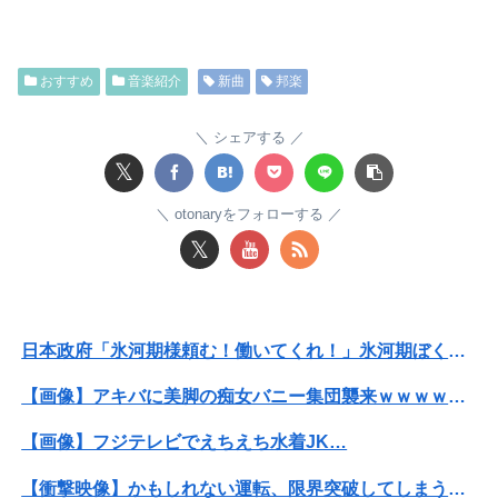
【悲報】女さん、熊本地震がきっかけで離婚を決意ｗｗｗｗｗ
おすすめ
音楽紹介
新曲
邦楽
【悲報】女さん、事故（全治4ヶ月半・車は廃車）でぶつけられた相手と付き合ってしまうｗｗｗｗｗｗｗｗ
嫁と俺の親友がフリンしていた！俺「本当に隠し事はない？」嫁「何もないよ」→親友との関係を問い詰めた瞬間、嫁の表情が変わって…
シェアする
𝕏
【日向坂46】あの件は触れるのか…？石塚瑶季のSR配信が決定
otonaryをフォローする
【速報】"見せブラ"女神、現る♡♡♡♡
𝕏
【画像】ロシアの18号コスプレイヤーさんが本物以上！！！！！！⇒！！
息子のオ●ニーを発見したワイの嫁、全ての対応を間違えてしまう…
日本政府「氷河期様頼む！働いてくれ！」氷河期ぼく「..がえ」政府「え？」ぼく「女をあてがえ！」
【驚愕】年商10億円を超える『ひとり親方』が激増 Mac miniを大量購入しAIを従業員に
【画像】アキバに美脚の痴女バニー集団襲来ｗｗｗｗｗｗｗｗｗｗ
広瀬章人九段、挑決前日に親子ケンカ 「世間も家庭内でも注目度が上がる」
【画像】フジテレビでえちえち水着JK…
うちの嫁、毎晩ジムに行って風呂に入って帰宅。これ不倫してるよな
【衝撃映像】かもしれない運転、限界突破してしまう・・・