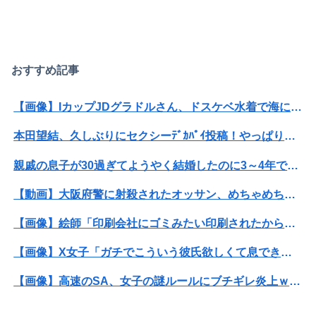
おすすめ記事
【画像】IカップJDグラドルさん、ドスケベ水着で海に出没してしまうwwwwwww麻倉瑞季、プライベートのビキニ姿がセクシーすぎて万バズ！！！
本田望結、久しぶりにセクシーﾃﾞｶﾊﾟｲ投稿！やっぱりお◯ぱいでかかった！（画像あり）
親戚の息子が30過ぎてようやく結婚したのに3～4年で離婚。相手の女性の言い分がモラハラだったらしい
【動画】大阪府警に射殺されたオッサン、めちゃめちゃ苦しそうに死ぬ
【画像】絵師「印刷会社にゴミみたい印刷されたから晒すわ」→お前がクレーマーだと大炎上
【画像】X女子「ガチでこういう彼氏欲しくて息できん」 2000万バズ
【画像】高速のSA、女子の謎ルールにブチギレ炎上ｗｗｗｗｗｗｗｗｗｗｗｗｗ
【画像】ビリー・アイリッシュ(24)、ライブで超モリマンスジを強調して炎上ｗｗｗｗｗｗｗｗ