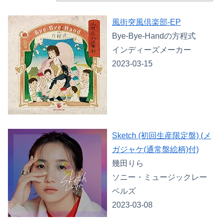
風街突風倶楽部-EP
Bye-Bye-Handの方程式
インディーズメーカー
2023-03-15
Sketch (初回生産限定盤) (メ
ガジャケ(通常盤絵柄)付)
幾田りら
ソニー・ミュージックレー
ベルズ
2023-03-08