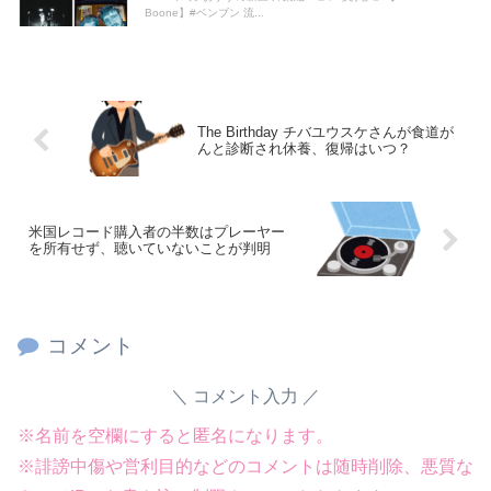
無期刑の仮釈放、2025年は「わずか4人」2024年は32人が獄中死…「終身刑化」の傾向続く
Boone】#ベンブン 流...
【ニュース】 台風13号、迷走・・・
Powered by livedoor 相互RSS
The Birthday チバユウスケさんが食道が
んと診断され休養、復帰はいつ？
米国レコード購入者の半数はプレーヤー
を所有せず、聴いていないことが判明
コメント
コメント入力
※名前を空欄にすると匿名になります。
※誹謗中傷や営利目的などのコメントは随時削除、悪質な