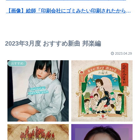
【画像】絵師「印刷会社にゴミみたい印刷されたから晒すわ」→お前がクレーマーだと大炎上
【画像】X女子「ガチでこういう彼氏欲しくて息できん」 2000万バズ
【画像】高速のSA、女子の謎ルールにブチギレ炎上ｗｗｗｗｗｗｗｗｗｗｗｗｗ
2023年3月度 おすすめ新曲 邦楽編
【画像】ビリー・アイリッシュ(24)、ライブで超モリマンスジを強調して炎上ｗｗｗｗｗｗｗｗ
2023.04.29
【速報】とよたろう、連載再開を示唆
おすすめ
研究者「株式投資にハマる若者はギャンブルにハマる若者と同じ傾向がある」
【急募】おまえらの人生で1番ハマったゲームを挙げてけ
【DeNA対阪神16回戦】DeNA・エンカーナシオン、第6号ソロホームラン！4点差に迫る！！！！！！！！
【DeNA対阪神16回戦】DeNA・エンカーナシオン、第6号ソロホームラン！4点差に迫る！！！！！！！！
【画像】IカップJDグラドルさん、ドスケベ水着で海に出没してしまうwwwwwww麻倉瑞季、プライベートのビキニ姿がセクシーすぎて万バズ！！！
本田望結、久しぶりにセクシーﾃﾞｶﾊﾟｲ投稿！やっぱりお◯ぱいでかかった！（画像あり）