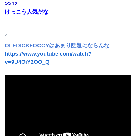
>>12
けっこう人気だな
7
OLEDICKFOGGYはあまり話題にならんな
https://www.youtube.com/watch?
v=9U4OiY2OO_Q
Powered by livedoor 相互RSS