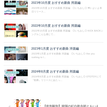
2023年10月度 おすすめ新曲 邦楽編
おすすめ
【焼き鯖が俺を呼んでいる】青森の朝市に来たった結果ｗｗｗ（画像あり）
2023年10月度 おすすめ新曲 邦楽編 ◎いちおし◎ 📢いよいよ本
日リリース...
伊藤百花の仕事バンバン取ってくるDHの営業担当凄くないか？今年のボーナス凄いことになりそう！！【AKB48いともも】
2022年10月度 おすすめ新曲 邦楽編
おすすめ
日本人の生活、たった10年で激変してしまったことが発覚・・・
2022年10月度 おすすめ新曲 邦楽編 ◎いちおし◎ KICK BACKシ
ングルこんな感じで...
ウクライナの次は日本とかいうやついるけどどういう理屈なの？
欧州「日本だけ反則だろ…」 世界の『日本びいき』にヨーロッパ全土から不満の声
2023年1月度 おすすめ新曲 洋楽編
おすすめ
2023年1月度 おすすめ新曲 洋楽編 ◎いちおし◎ Are you
海外「全部日本の真似だったのか…」 日本の普通のテレビ番組が最新SNSの数十年先を行っていたと話題に
rushing to l...
【復活】「日本製メモリ」に世界中から注文殺到 米マイクロンが１兆５０００億円を表明
2024年8月度 おすすめ新曲 邦楽編
おすすめ
【悲報】大ヒット同人開発者、売上の入金を銀行に拒否され受け取れず、多額の納税義務だけが残るｗｗｗｗｗ
2024年8月度 おすすめ新曲 邦楽編 ◎いちおし◎ OTOTOYにて
『歌葬』リリースにあたっ...
俺「高収入で持ち家なんて最高だ！」嫁「…」→婚活で出会った理想の相手と結婚した後、思わぬ現実を知り…
生後6ヶ月ワンオペ中。ここしばらく離れるとぐずるから、自分のご飯が作れず...
【批判殺到】韓国の紅白歌合戦ともいえ