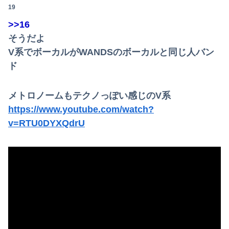
19
>>16
そうだよ
V系でボーカルがWANDSのボーカルと同じ人バン
ド
メトロノームもテクノっぽい感じのV系
https://www.youtube.com/watch?
v=RTU0DYXQdrU