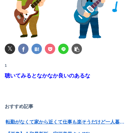
【速報】NHK職員が番組出演者から性被害
【緊急】ワイ、会社でガチでやらかしたんだけど詳しいやつ来て・・・・・・
ホロライブのソシャゲ、エ▨チな広告がずっと流れてくる
𝕏
【画像】AKBのセンター、レベチな事が世間にバレ始めるｗｗｗｗｗｗｗ
女子小学生｢先生、好き｣ 教師｢くっ…(葛藤｣→我慢できずハメ撮りカーセックスして教員免許剥奪
1
【動画】女子「勃ってんじゃん笑」男子「うるさい//」女子「キャハハ！」→フ●ラ開始ｗｗｗｗｗｗｗｗｗｗ
聴いてみるとなかなか良いのあるな
大学の時、クラスの大多数テストでカンニングしてた科目があった。で、カンニングしてない私が笑われた
【動画】ロシア人陸上選手のレオタード型ユニフォーム、ドスケベすぎるｗｗｗwｗｗｗｗｗｗｗｗ❤
おすすめ記事
【悲報】今田耕司「俺はレーシック信用してない。眼科医はだれもレーシックしてない。これが答えやんか」
転勤がなくて家から近くて仕事も楽そうだけど一人暮らしするチャンスを逃してずっと実家暮らしになりそう
【悲報】有識者「ネトウヨが負けを認めたくなくてBYDの営業妨害をしているのかもしれない」