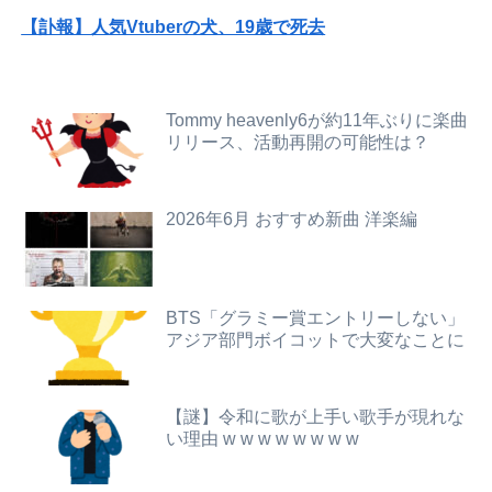
【訃報】人気Vtuberの犬、19歳で死去
ウクライナの次は日本とかいうやついるけどどういう理屈なの？
【画像】旅人女子「夜景を撮りたかっただけなのに、故郷の村が燃やされたみたいになった」←26万ｲｲﾈｗｗｗｗ
【画像】熊本「被災者の方はしばらく、この家で暮らしてくださいね」
【画像】大阪の高校「制服を”これ”に変えたら志願者がめちゃくちゃ増えた」
Tommy heavenly6が約11年ぶりに楽曲
日本人の生活、たった10年で激変してしまったことが発覚・・・
リリース、活動再開の可能性は？
【画像】『To LOVEる』のアクキー、不評だった理由が明確すぎる
【動画】可愛すぎるカエルさんが話題にｗｗｗｗｗｗｗｗ
転勤がなくて家から近くて仕事も楽そうだけど一人暮らしするチャンスを逃してずっと実家暮らしになりそう
2026年6月 おすすめ新曲 洋楽編
海外「全部日本の真似だったのか…」 日本の普通のテレビ番組が最新SNSの数十年先を行っていたと話題に
【画像】令和最新版・宇垣美里さん(35)wwwwww
【豪報】Jキッズが9ヶ月間トレーニングガチった結果が凄まじすぎると界隈で話題に
【速報】NHK職員が番組出演者から性被害
【復活】「日本製メモリ」に世界中から注文殺到 米マイクロンが１兆５０００億円を表明
BTS「グラミー賞エントリーしない」
アジア部門ボイコットで大変なことに
【緊急】ワイ、会社でガチでやらかしたんだけど詳しいやつ来て・・・・・・
バカ「高いんだよ、CoCo壱なんかよ～」←それはケチって素のカレー頼んじゃった奴の戯言だろマヌケがｗｗ
ホロライブのソシャゲ、エ▨チな広告がずっと流れてくる
【悲報】大ヒット同人開発者、売上の入金を銀行に拒否され受け取れず、多額の納税義務だけが残るｗｗｗｗｗ
【謎】令和に歌が上手い歌手が現れな
【画像】AKBのセンター、レベチな事が世間にバレ始めるｗｗｗｗｗｗｗ
い理由 w w w w w w w w
俺「高収入で持ち家なんて最高だ！」嫁「…」→婚活で出会った理想の相手と結婚した後、思わぬ現実を知り…
女子小学生｢先生、好き｣ 教師｢くっ…(葛藤｣→我慢できずハメ撮りカーセックスして教員免許剥奪