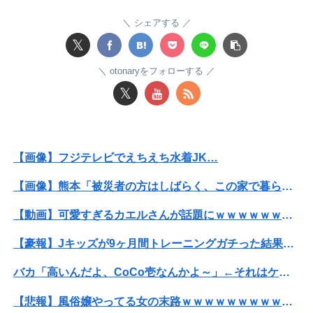
【画像】旅人女子「夜景を撮りたかっただけなのに、故郷の村が燃やされたみたいになった」←26万ｲｲﾈｗｗｗｗ
シェアする
𝕏
【画像】大阪の高校「制服を”これ”に変えたら志願者がめちゃくちゃ増えた」
otonaryをフォローする
【画像】『To LOVEる』のアクキー、不評だった理由が明確すぎる
𝕏
大学の時、クラスの大多数テストでカンニングしてた科目があった。で、カンニングしてない私が笑われた
【悲報】有識者「ネトウヨが負けを認めたくなくてBYDの営業妨害をしているのかもしれない」
【画像】フジテレビでえちえち水着JK…
【速報】8月4日時点 AKB48新曲「好きish」OS盤 メンバー個別完売表キタ━━━(ﾟ∀ﾟ)━━━━!! 【次作…布袋百椛、成田香姫奈、森川...
【画像】熊本「被災者の方はしばらく、この家で暮らしてくださいね」
松のや「ママ応援企画」がなぜ許されない？「窮屈な世の中」に住む不幸、「尊重し合える社会」は遠ざかる一方
【動画】可愛すぎるカエルさんが話題にｗｗｗｗｗｗｗｗ
【画像】フジテレビでえちえち水着JK…
【豪報】Jキッズが9ヶ月間トレーニングガチった結果が凄まじすぎると界隈で話題に
【悲報】菊地亜美「夫は日本で仕事、私と子供はマレーシア、夫は毎月会いに来る」←これどう思う？
バカ「高いんだよ、CoCo壱なんかよ～」←それはケチって素のカレー頼んじゃった奴の戯言だろマヌケがｗｗ
【焼き鯖が俺を呼んでいる】青森の朝市に来たった結果ｗｗｗ（画像あり）
【悲報】風俗嬢やってる女の末路ｗｗｗｗｗｗｗｗｗｗｗ
伊藤百花の仕事バンバン取ってくるDHの営業担当凄くないか？今年のボーナス凄いことになりそう！！【AKB48いともも】