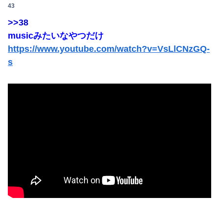
43
>>38
musicみたいなやつだけ
https://www.youtube.com/watch?v=VsLlCNzGQ-
s