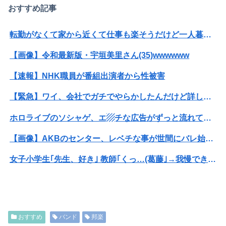
おすすめ記事
転勤がなくて家から近くて仕事も楽そうだけど一人暮らしするチャンスを逃してずっと実家暮らしになりそう
【画像】令和最新版・宇垣美里さん(35)wwwwww
【速報】NHK職員が番組出演者から性被害
【緊急】ワイ、会社でガチでやらかしたんだけど詳しいやつ来て・・・・・・
ホロライブのソシャゲ、エ▨チな広告がずっと流れてくる
【画像】AKBのセンター、レベチな事が世間にバレ始めるｗｗｗｗｗｗｗ
女子小学生｢先生、好き｣ 教師｢くっ…(葛藤｣→我慢できずハメ撮りカーセックスして教員免許剥奪
【動画】女子「勃ってんじゃん笑」男子「うるさい//」女子「キャハハ！」→フ●ラ開始ｗｗｗｗｗｗｗｗｗｗ
【悲報】風俗嬢やってる女の末路ｗｗｗｗｗｗｗｗｗｗｗ
おすすめ
バンド
邦楽
【訃報】人気Vtuberの犬、19歳で死去