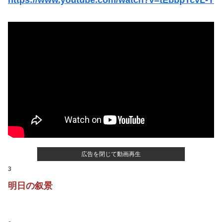
【画像】『To LOVEる』のアクキー、不評だった理由が明確すぎる
【悲報】大ヒット同人開発者、売上の入金を銀行に拒否され受け取れず、多額の納税義務だけが残るｗｗｗｗｗ
大学の時、クラスの大多数テストでカンニングしてた科目があった。で、カンニングしてない私が笑われた
俺「高収入で持ち家なんて最高だ！」嫁「…」→婚活で出会った理想の相手と結婚した後、思わぬ現実を知り…
【悲報】有識者「ネトウヨが負けを認めたくなくてBYDの営業妨害をしているのかもしれない」
生後6ヶ月ワンオペ中。ここしばらく離れるとぐずるから、自分のご飯が作れず...
【速報】8月4日時点 AKB48新曲「好きish」OS盤 メンバー個別完売表キタ━━━(ﾟ∀ﾟ)━━━━!! 【次作…布袋百椛、成田香姫奈、森川...
松のや「ママ応援企画」がなぜ許されない？「窮屈な世の中」に住む不幸、「尊重し合える社会」は遠ざかる一方
【画像】フジテレビでえちえち水着JK…
【悲報】菊地亜美「夫は日本で仕事、私と子供はマレーシア、夫は毎月会いに来る」←これどう思う？
【焼き鯖が俺を呼んでいる】青森の朝市に来たった結果ｗｗｗ（画像あり）
広告を閉じて動画再生
伊藤百花の仕事バンバン取ってくるDHの営業担当凄くないか？今年のボーナス凄いことになりそう！！【AKB48いともも】
3
明日の叙景
ウクライナの次は日本とかいうやついるけどどういう理屈なの？
【画像】熊本「被災者の方はしばらく、この家で暮らしてくださいね」