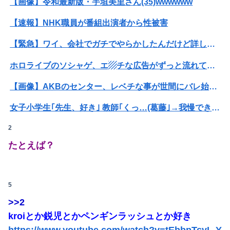
【画像】令和最新版・宇垣美里さん(35)wwwwww
【速報】8月4日時点 AKB48新曲「好きish」OS盤 メンバー個別完売表キタ━━━(ﾟ∀ﾟ)━━━━!! 【次作…布袋百椛、成田香姫奈、森川...
【速報】NHK職員が番組出演者から性被害
【悲報】菊地亜美「夫は日本で仕事、私と子供はマレーシア、夫は毎月会いに来る」←これどう思う？
【緊急】ワイ、会社でガチでやらかしたんだけど詳しいやつ来て・・・・・・
松のや「ママ応援企画」がなぜ許されない？「窮屈な世の中」に住む不幸、「尊重し合える社会」は遠ざかる一方
ホロライブのソシャゲ、エ▨チな広告がずっと流れてくる
竹﨑由佳アナ ピタパンのお尻！！
【画像】AKBのセンター、レベチな事が世間にバレ始めるｗｗｗｗｗｗｗ
【焼き鯖が俺を呼んでいる】青森の朝市に来たった結果ｗｗｗ（画像あり）
女子小学生｢先生、好き｣ 教師｢くっ…(葛藤｣→我慢できずハメ撮りカーセックスして教員免許剥奪
伊藤百花の仕事バンバン取ってくるDHの営業担当凄くないか？今年のボーナス凄いことになりそう！！【AKB48いともも】
2
【動画】女子「勃ってんじゃん笑」男子「うるさい//」女子「キャハハ！」→フ●ラ開始ｗｗｗｗｗｗｗｗｗｗ
日本人の生活、たった10年で激変してしまったことが発覚・・・
たとえば？
【悲報】風俗嬢やってる女の末路ｗｗｗｗｗｗｗｗｗｗｗ
ウクライナの次は日本とかいうやついるけどどういう理屈なの？
【訃報】人気Vtuberの犬、19歳で死去
欧州「日本だけ反則だろ…」 世界の『日本びいき』にヨーロッパ全土から不満の声
5
【画像】旅人女子「夜景を撮りたかっただけなのに、故郷の村が燃やされたみたいになった」←26万ｲｲﾈｗｗｗｗ
海外「全部日本の真似だったのか…」 日本の普通のテレビ番組が最新SNSの数十年先を行っていたと話題に
>>2
【画像】大阪の高校「制服を”これ”に変えたら志願者がめちゃくちゃ増えた」
【復活】「日本製メモリ」に世界中から注文殺到 米マイクロンが１兆５０００億円を表明
kroiとか鋭児とかペンギンラッシュとか好き
https://www.youtube.com/watch?v=tEbbpTcvL-Y