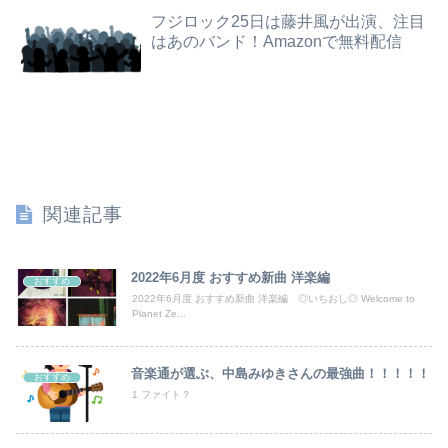
生後6ヶ月ワンオペ中。ここしばらく離れるとぐずるから、自分のご飯が作れず...
フジロック25日は藤井風が出演、注目
【動画】女子「勃ってんじゃん笑」男子「うるさい//」女子「キャハハ！」→フ●ラ開始ｗｗｗｗｗｗｗｗｗｗ
はあのバンド！Amazonで無料配信
大学の時、クラスの大多数テストでカンニングしてた科目があった。で、カンニングしてない私が笑われた
【動画】ロシア人陸上選手のレオタード型ユニフォーム、ドスケベすぎるｗｗｗwｗｗｗｗｗｗｗｗ❤
【画像】チー牛が必ず1回はヌいてるプリキュアのキャラがこちらwww
【画像】兎田ぺこら×宝鐘マリン：水着ガチャきｔら！水着コンプリートできるのはぺこマリどっちだ！ぺこ！
関連記事
【悲報】今田耕司「俺はレーシック信用してない。眼科医はだれもレーシックしてない。これが答えやんか」
【悲報】有識者「ネトウヨが負けを認めたくなくてBYDの営業妨害をしているのかもしれない」
2022年6月度 おすすめ新曲 洋楽編
おすすめ
2022年6月度 おすすめ新曲 洋楽編 ◎いちおし◎ Welcome to
Planet Ze...
【速報】8月4日時点 AKB48新曲「好きish」OS盤 メンバー個別完売表キタ━━━(ﾟ∀ﾟ)━━━━!! 【次作…布袋百椛、成田香姫奈、森川...
【悲報】菊地亜美「夫は日本で仕事、私と子供はマレーシア、夫は毎月会いに来る」←これどう思う？
音楽通が選ぶ、中島みゆきさんの最強曲！！！！！
おすすめ
1 ファイト？
松のや「ママ応援企画」がなぜ許されない？「窮屈な世の中」に住む不幸、「尊重し合える社会」は遠ざかる一方
竹﨑由佳アナ ピタパンのお尻！！