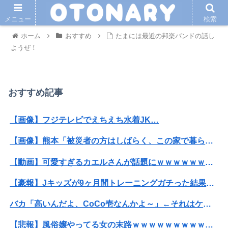
メニュー
検索
ホーム
おすすめ
たまには最近の邦楽バンドの話し
ようぜ！
おすすめ記事
【画像】フジテレビでえちえち水着JK…
【画像】熊本「被災者の方はしばらく、この家で暮らしてくださいね」
【動画】可愛すぎるカエルさんが話題にｗｗｗｗｗｗｗｗ
【豪報】Jキッズが9ヶ月間トレーニングガチった結果が凄まじすぎると界隈で話題に
バカ「高いんだよ、CoCo壱なんかよ～」←それはケチって素のカレー頼んじゃった奴の戯言だろマヌケがｗｗ
【悲報】風俗嬢やってる女の末路ｗｗｗｗｗｗｗｗｗｗｗ