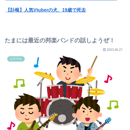
【訃報】人気Vtuberの犬、19歳で死去
【画像】旅人女子「夜景を撮りたかっただけなのに、故郷の村が燃やされたみたいになった」←26万ｲｲﾈｗｗｗｗ
【画像】大阪の高校「制服を”これ”に変えたら志願者がめちゃくちゃ増えた」
たまには最近の邦楽バンドの話しようぜ！
【画像】『To LOVEる』のアクキー、不評だった理由が明確すぎる
2023.06.27
【画像】チー牛が必ず1回はヌいてるプリキュアのキャラがこちらwww
おすすめ
【画像】兎田ぺこら×宝鐘マリン：水着ガチャきｔら！水着コンプリートできるのはぺこマリどっちだ！ぺこ！
【画像あり】宇多田ヒカル「ドラゴンボール読んでたら疑問に思うところがあったんだけど」⇒ｗｗ
【画像】オーストラリアの女優さん、妊娠してお腹が膨らんでる状態で雑誌撮影の仕事をしてしまうw
20代男性「ジモティーで車を買ったらリース車だった」53歳無職が逮捕
転勤がなくて家から近くて仕事も楽そうだけど一人暮らしするチャンスを逃してずっと実家暮らしになりそう
【画像】令和最新版・宇垣美里さん(35)wwwwww