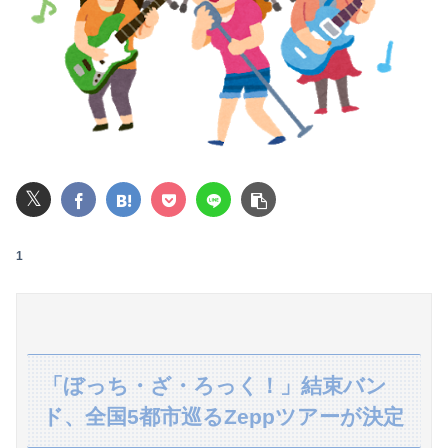
別に在なら在で気にしないのに頑なに日本人ですって言う人いない？
【悲報】 恐竜さん、「１億７千万年」かけて「累計到達点ゼロ」と判明………
【速報】"見せブラ"女神、現る♡♡♡♡
【悲報】女さん、熊本地震がきっかけで離婚を決意ｗｗｗｗｗ
𝕏
【悲報】Mrs. GREEN APPLE、マジで逝くwwwwww
【動画】台風13号の進路予想、明らかにおかしい…
1
子供がバイトで貯めた資金で旅行中の話だけど、ちょっとお金足りないから貸してくれる？って連絡きた
【画像】イオン爆発事故、ちょっと流れが変わる
登山中、トレッキングポールが体に突き刺さった男性、自力で下山
「ぼっち・ざ・ろっく！」結束バン
パート「遅刻する人を注意してください！」店長の俺「いや、事情があって…」→周囲との温度差に困惑して…
ド、全国5都市巡るZeppツアーが決定