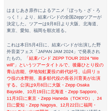
【画像】女子アナがグラドルと衣装交換してみた結果、エッチすぎて視聴率爆上がりwww
はまじあき原作によるアニメ「ぼっち・ざ・ろ
日向坂OGの最新ランジェリー、もうエグいだろ・・・(画像どーん)
っく！」より、結束バンドの全国Zeppツアーが
【事件】総額43億円超、人気アニメグッズを"大量注文しキャンセル"女逮捕…ネット「オンラインショップを売り切れ状態にして商品相場を操作してたので...
決定した。ツアーは9月8日より大阪、北海道、
東京、愛知、福岡を順次巡る。
【日向坂46】藤嶌果歩写真集公式、お詫び
松のやさん、このご時世に350円でおかずを売りまくる驚安セールを開催してしまうｗ（※画像あり）
これは本日5月4日に、結束バンドが出演した野
外音楽フェス「JAPAN JAM 2024」で発表され
実質賃金、6カ月連続プラスｗｗｗｗｗｗｗｗｗｗｗ
たもの。
「結束バンド ZEPP TOUR 2024 “We
ドラッグストア勤務中。カード払いの商品を現金で返金してほしいと言い張る女性客。断っても引き下がらず、その後まさかの展開に…
will”」というツアータイトルで、後藤ひとり役の
青山吉能、伊地知虹夏役の鈴代紗弓、山田リョ
【朗報】長嶋凛桜『27年1月までに英検準1級取得、気象予報士の資格も取る』←これ
ウ役の水野朔、喜多郁代役の長谷川育美が出演
【画像】フルカラーで338ページの狂気の新作ヱロ漫画「スパ・カイラクーア4」発売から2週間で7万部売れるｗｗｗｗｗ
する。公演は9月8日に大阪・Zepp Osaka
Bayside、10月19日に北海道・Zepp Sapporo、
【速報】共産党「これは酷い…京都市でマイナンバーカードを持たない29万人がポイント給付事業から排除された」
11月3日に東京・Zepp Haneda（TOKYO）、24
海外「全部日本の真似だったのか…」 日本の普通のテレビ番組が最新SNSの数十年先を行っていたと話題に
日に愛知・Zepp Nagoya、12月22日に福岡・