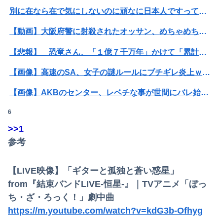
別に在なら在で気にしないのに頑なに日本人ですって言う人いない？
【動画】大阪府警に射殺されたオッサン、めちゃめちゃ苦しそうに死ぬ
【悲報】 恐竜さん、「１億７千万年」かけて「累計到達点ゼロ」と判明………
Powered by livedoor 相互RSS
【画像】高速のSA、女子の謎ルールにブチギレ炎上ｗｗｗｗｗｗｗｗｗｗｗｗｗ
【画像】AKBのセンター、レベチな事が世間にバレ始めるｗｗｗｗｗｗｗ
6
【悲報】Mrs. GREEN APPLE、マジで逝くwwwwww
>>1
息子のオ●ニーを発見したワイの嫁、全ての対応を間違えてしまう…
参考
【速報】"見せブラ"女神、現る♡♡♡♡
【LIVE映像】「ギターと孤独と蒼い惑星」
【悲報】女さん、熊本地震がきっかけで離婚を決意ｗｗｗｗｗ
from『結束バンドLIVE-恒星-』｜TVアニメ「ぼっ
【悲報】Mrs. GREEN APPLE、マジで逝くwwwwww
ち・ざ・ろっく！」劇中曲
https://m.youtube.com/watch?v=kdG3b-Ofhyg
【動画】台風13号の進路予想、明らかにおかしい…