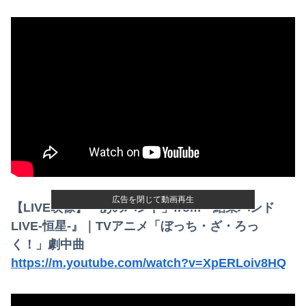
子供がバイトで貯めた資金で旅行中の話だけど、ちょっとお金足りないから貸してくれる？って連絡きた
登山中、トレッキングポールが体に突き刺さった男性、自力で下山
パート「遅刻する人を注意してください！」店長の俺「いや、事情があって…」→周囲との温度差に困惑して…
【画像】女子アナがグラドルと衣装交換してみた結果、エッチすぎて視聴率爆上がりwww
【事件】総額43億円超、人気アニメグッズを"大量注文しキャンセル"女逮捕…ネット「オンラインショップを売り切れ状態にして商品相場を操作してたので...
結婚式の二次会で知り合った娘達と乱交した話
日向坂OGの最新ランジェリー、もうエグいだろ・・・(画像どーん)
広告を閉じて動画再生
【LIVE映像】「あのバンド」from『結束バンド
実質賃金、6カ月連続プラスｗｗｗｗｗｗｗｗｗｗｗ
LIVE-恒星-』｜TVアニメ「ぼっち・ざ・ろっ
く！」劇中曲
ドラッグストア勤務中。カード払いの商品を現金で返金してほしいと言い張る女性客。断っても引き下がらず、その後まさかの展開に…
https://m.youtube.com/watch?v=XpERLoiv8HQ
【朗報】長嶋凛桜『27年1月までに英検準1級取得、気象予報士の資格も取る』←これ
【速報】共産党「これは酷い…京都市でマイナンバーカードを持たない29万人がポイント給付事業から排除された」