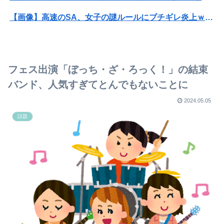
【画像】高速のSA、女子の謎ルールにブチギレ炎上ｗｗｗｗｗｗｗｗｗｗｗｗｗ
【画像】AKBのセンター、レベチな事が世間にバレ始めるｗｗｗｗｗｗｗ
【悲報】Mrs. GREEN APPLE、マジで逝くwwwwww
フェス出演「ぼっち・ざ・ろっく！」の結束
息子のオ●ニーを発見したワイの嫁、全ての対応を間違えてしまう…
バンド、人気すぎてとんでもないことに
天音かなたは今頃新入社員としてがんばってるのかな
2024.05.05
話題
女バージョンのチー牛画像にそっくりすぎる女性、見つかるwww
【画像】トー横界隈のホス狂、マジで可愛い子が多いｗｗｗｗｗ
侍戦士、井端を酷評「競馬の話以外は会話がなく意思疎通ができなかった」大谷「マジで笑わなくね？」
【画像あり】女子、整形に成功「この形の鼻が全女子の理想だと思う！！」⇒！
本田望結、久しぶりにセクシーﾃﾞｶﾊﾟｲ投稿！やっぱりお◯ぱいでかかった！（画像あり）
山之内すず、意外とお胸が大きかった