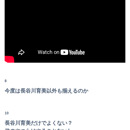
デリで本番交渉してきた娘を店にチクったら。。。。
【画像】フルカラーで338ページの狂気の新作ヱロ漫画「スパ・カイラクーア4」発売から2週間で7万部売れるｗｗｗｗｗ
【謎】広島県が頑なに「はだしのゲンコラボ喫茶」をやらない理由
【動画】中国の山道で撮影された恐怖映像が(((ﾟДﾟ)))
【悲報】仙台育英の女子マネ、神聖な甲子園でウインクをしてしまう
【画像】露悪アニメ化ブーム、はじまるｗｗｗｗ
【熊本地震】専門家「イオンモール熊本の爆心地に…喫煙所と自販機」警察・消防「」←これ・・・
8
今度は長谷川育美以外も揃えるのか
欧州「日本だけ反則だろ…」 世界の『日本びいき』にヨーロッパ全土から不満の声
10
長谷川育美だけでよくない？