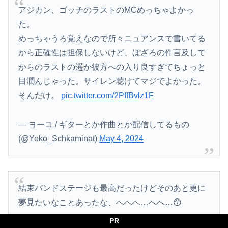
アジカン、ゴッチのラストのMCめっちゃよかっ
た。
めっちゃうろ覚えなので所々ニュアンスで書いてる
から正確性は担保しないけど、ぼざろの件言及して
からのラストの遥か彼方への入り良すぎてちょっと
目潤んじゃった。サイレン聴けてマジでよかった。
そんだけ。
pic.twitter.com/2PffBvlz1F
— ヨーコ / ギターとか作曲とか配信してるもの
(@Yoko_Schkaminat)
May 4, 2024
結束バンドステージも最高だったけどそのあと更に
夢見たいなことあったな、へへへ…へへ…😙
PR