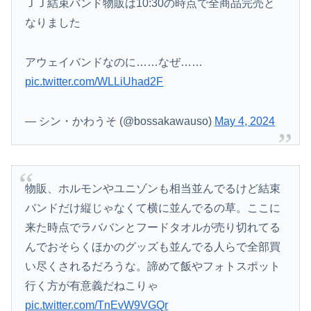
ＪＪ結束バンド物販は10:30の時点で全商品完売と
なりました
アウェイバンドなのに……なぜ……
pic.twitter.com/WLLiUhad2F
— シン・かわうそ (@bossakawauso)
May 4, 2024
物販、ホルモンやユニゾンも相当並んでるけど結束
バンドだけ縦じゃなくて横に並んでるの草。ここに
来た時点でラババンとフードタオルが売り切れてる
んでおそらくほかのグッズも並んでる人らで全部買
い尽くされるだろうな。諦めて飯やフォトスポット
行く方が有意義だねこりゃ
pic.twitter.com/TnEvW9VGQr