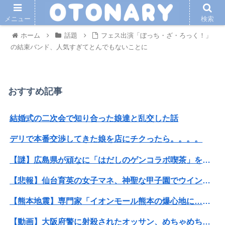
メニュー
検索
ホーム
話題
フェス出演「ぼっち・ざ・ろっく！」
の結束バンド、人気すぎてとんでもないことに
おすすめ記事
結婚式の二次会で知り合った娘達と乱交した話
デリで本番交渉してきた娘を店にチクったら。。。。
【謎】広島県が頑なに「はだしのゲンコラボ喫茶」をやらない理由
【悲報】仙台育英の女子マネ、神聖な甲子園でウインクをしてしまう
【熊本地震】専門家「イオンモール熊本の爆心地に…喫煙所と自販機」警察・消防「」←これ・・・
【動画】大阪府警に射殺されたオッサン、めちゃめちゃ苦しそうに死ぬ