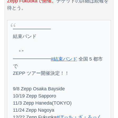
Zepp Fukuokaで開催。
チケットの詳細は続報を
【動画】中国の山道で撮影された恐怖映像が(((ﾟДﾟ)))
待とう。
【画像】露悪アニメ化ブーム、はじまるｗｗｗｗ
欧州「日本だけ反則だろ…」 世界の『日本びいき』にヨーロッパ全土から不満の声
━━━━━━━━
結束バンド
“ ”
━━━━━━━━
#結束バンド
全国 5 都市
で
ZEPP ツアー開催決定！！
9/8 Zepp Osaka Bayside
10/19 Zepp Sapporo
11/3 Zepp Haneda(TOKYO)
11/24 Zepp Nagoya
12/22 Zepp Fukuoka
#ぼっち・ざ・ろっく