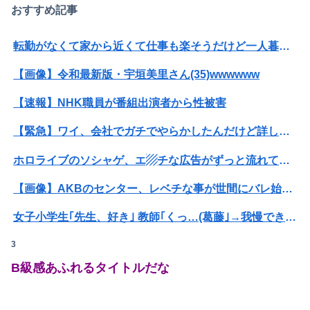
おすすめ記事
転勤がなくて家から近くて仕事も楽そうだけど一人暮らしするチャンスを逃してずっと実家暮らしになりそう
【画像】令和最新版・宇垣美里さん(35)wwwwww
【速報】NHK職員が番組出演者から性被害
【緊急】ワイ、会社でガチでやらかしたんだけど詳しいやつ来て・・・・・・
ホロライブのソシャゲ、エ▨チな広告がずっと流れてくる
【画像】AKBのセンター、レベチな事が世間にバレ始めるｗｗｗｗｗｗｗ
女子小学生｢先生、好き｣ 教師｢くっ…(葛藤｣→我慢できずハメ撮りカーセックスして教員免許剥奪
3
【動画】女子「勃ってんじゃん笑」男子「うるさい//」女子「キャハハ！」→フ●ラ開始ｗｗｗｗｗｗｗｗｗｗ
B級感あふれるタイトルだな
【悲報】風俗嬢やってる女の末路ｗｗｗｗｗｗｗｗｗｗｗ
【訃報】人気Vtuberの犬、19歳で死去