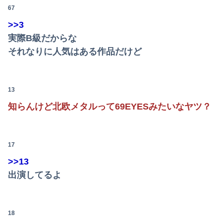
67
【画像】旅人女子「夜景を撮りたかっただけなのに、故郷の村が燃やされたみたいになった」←26万ｲｲﾈｗｗｗｗ
>>3
【画像】大阪の高校「制服を”これ”に変えたら志願者がめちゃくちゃ増えた」
実際B級だからな
それなりに人気はある作品だけど
【画像】『To LOVEる』のアクキー、不評だった理由が明確すぎる
大学の時、クラスの大多数テストでカンニングしてた科目があった。で、カンニングしてない私が笑われた
13
【悲報】有識者「ネトウヨが負けを認めたくなくてBYDの営業妨害をしているのかもしれない」
知らんけど北欧メタルって69EYESみたいなヤツ？
【速報】8月4日時点 AKB48新曲「好きish」OS盤 メンバー個別完売表キタ━━━(ﾟ∀ﾟ)━━━━!! 【次作…布袋百椛、成田香姫奈、森川...
松のや「ママ応援企画」がなぜ許されない？「窮屈な世の中」に住む不幸、「尊重し合える社会」は遠ざかる一方
17
【画像】フジテレビでえちえち水着JK…
>>13
出演してるよ
【悲報】菊地亜美「夫は日本で仕事、私と子供はマレーシア、夫は毎月会いに来る」←これどう思う？
【焼き鯖が俺を呼んでいる】青森の朝市に来たった結果ｗｗｗ（画像あり）
18
伊藤百花の仕事バンバン取ってくるDHの営業担当凄くないか？今年のボーナス凄いことになりそう！！【AKB48いともも】