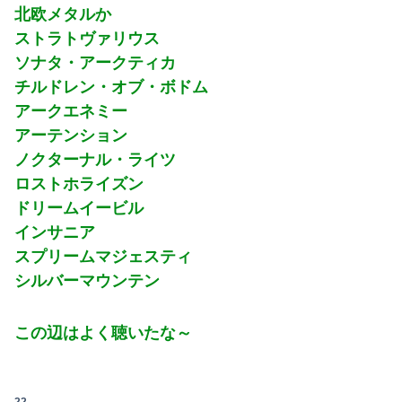
北欧メタルか
ウクライナの次は日本とかいうやついるけどどういう理屈なの？
ストラトヴァリウス
ソナタ・アークティカ
【画像】熊本「被災者の方はしばらく、この家で暮らしてくださいね」
チルドレン・オブ・ボドム
日本人の生活、たった10年で激変してしまったことが発覚・・・
アークエネミー
アーテンション
【動画】可愛すぎるカエルさんが話題にｗｗｗｗｗｗｗｗ
ノクターナル・ライツ
海外「全部日本の真似だったのか…」 日本の普通のテレビ番組が最新SNSの数十年先を行っていたと話題に
ロストホライズン
ドリームイービル
【豪報】Jキッズが9ヶ月間トレーニングガチった結果が凄まじすぎると界隈で話題に
インサニア
【復活】「日本製メモリ」に世界中から注文殺到 米マイクロンが１兆５０００億円を表明
スプリームマジェスティ
シルバーマウンテン
バカ「高いんだよ、CoCo壱なんかよ～」←それはケチって素のカレー頼んじゃった奴の戯言だろマヌケがｗｗ
【悲報】大ヒット同人開発者、売上の入金を銀行に拒否され受け取れず、多額の納税義務だけが残るｗｗｗｗｗ
この辺はよく聴いたな～
俺「高収入で持ち家なんて最高だ！」嫁「…」→婚活で出会った理想の相手と結婚した後、思わぬ現実を知り…
生後6ヶ月ワンオペ中。ここしばらく離れるとぐずるから、自分のご飯が作れず...