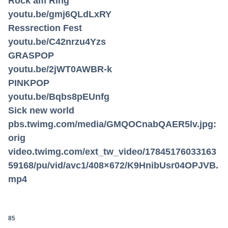
Rock am Ring
youtu.be/gmj6QLdLxRY
Ressrection Fest
youtu.be/C42nrzu4Yzs
GRASPOP
youtu.be/2jWT0AWBR-k
PINKPOP
youtu.be/Bqbs8pEUnfg
Sick new world
pbs.twimg.com/media/GMQOCnabQAER5lv.jpg:
orig
video.twimg.com/ext_tw_video/17845176033163
59168/pu/vid/avc1/408×672/K9HnibUsr04OPJVB.
mp4
85