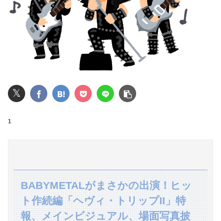
彼氏の父親が過干渉すぎて引く。新居を決める時もついてきて「担当者が気に入らない」という理由で白紙にされた。最近は彼氏抜きで私に会いたがりメールの量が半端ない
【驚愕】年商10億円を超える『ひとり親方』が激増 Mac miniを大量購入しAIを従業員に
【速報】ゼレンスキー大統領「日本の支援は期待されたほどの成果がない」WWWWWWWWWWW
【画像】高速のSA、女子の謎ルールにブチギレ炎上ｗｗｗｗｗｗｗｗｗｗｗｗｗ
𝕏
【緊急】ワイ、会社でガチでやらかしたんだけど詳しいやつ来て・・・・・・
息子のオ●ニーを発見したワイの嫁、全ての対応を間違えてしまう…
1
【王座戦】広瀬章人九段が藤井聡太六冠に勝ち、挑戦者に
俺「高収入で持ち家なんて最高だ！」嫁「…」→婚活で出会った理想の相手と結婚した後、思わぬ現実を知り…
【日向坂46】あの件は触れるのか…？石塚瑶季のSR配信が決定
BABYMETALがまさかの出演！ヒッ
ト作続編「ヘヴィ・トリップII」特
【動画】走り屋が先行のスクーターに猛スピードで突っ込む事故。
報、メインビジュアル、場面写真披