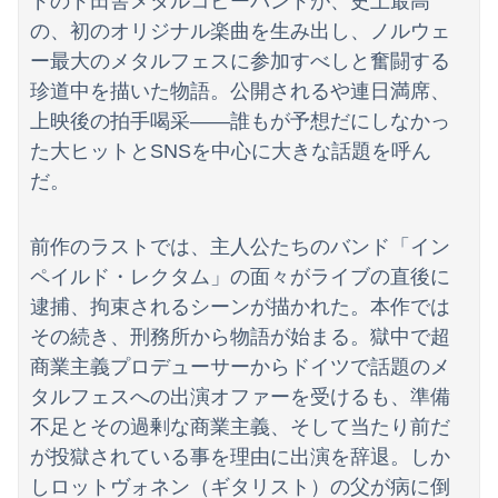
ドのド田舎メタルコピーバンドが、史上最高
【速報】日本製メモリに世界中から注文殺到！！！ １兆５０００億円で工場増築へ
の、初のオリジナル楽曲を生み出し、ノルウェ
元ジャンポケ斉藤被告に懲役7年求刑 ロケバスで性的暴行の罪
ー最大のメタルフェスに参加すべしと奮闘する
珍道中を描いた物語。公開されるや連日満席、
【悲報】露悪系アニメ、最盛期へｗｗｗｗｗ
上映後の拍手喝采――誰もが予想だにしなかっ
た大ヒットとSNSを中心に大きな話題を呼ん
だ。
前作のラストでは、主人公たちのバンド「イン
ペイルド・レクタム」の面々がライブの直後に
逮捕、拘束されるシーンが描かれた。本作では
その続き、刑務所から物語が始まる。獄中で超
商業主義プロデューサーからドイツで話題のメ
タルフェスへの出演オファーを受けるも、準備
不足とその過剰な商業主義、そして当たり前だ
が投獄されている事を理由に出演を辞退。しか
しロットヴォネン（ギタリスト）の父が病に倒