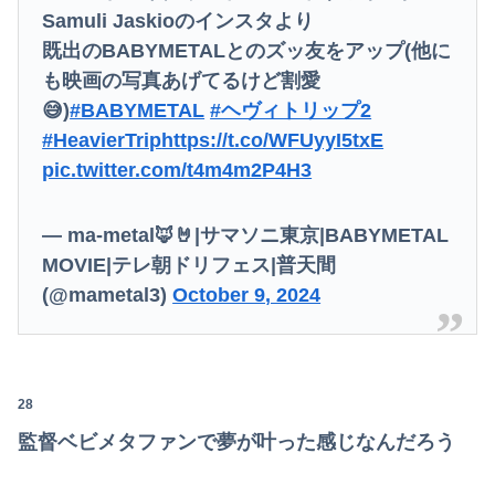
Samuli Jaskioのインスタより
既出のBABYMETALとのズッ友をアップ(他に
も映画の写真あげてるけど割愛
😅)
#BABYMETAL
#ヘヴィトリップ2
#HeavierTrip
https://t.co/WFUyyI5txE
pic.twitter.com/t4m4m2P4H3
— ma-metal🦊🤘|サマソニ東京|BABYMETAL
MOVIE|テレ朝ドリフェス|普天間
(@mametal3)
October 9, 2024
28
監督ベビメタファンで夢が叶った感じなんだろう