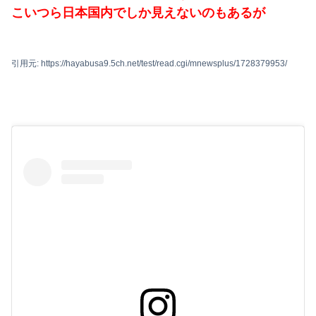
こいつら日本国内でしか見えないのもあるが
引用元: https://hayabusa9.5ch.net/test/read.cgi/mnewsplus/1728379953/