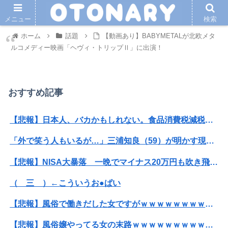
メニュー
検索
ホーム
話題
【動画あり】BABYMETALが北欧メタ
ルコメディー映画「ヘヴィ・トリップⅡ」に出演！
おすすめ記事
【悲報】日本人、バカかもしれない。食品消費税減税（8%→1%）に93.2%の国民が賛成してしまう
「外で笑う人もいるが…」三浦知良（59）が明かす現役への葛藤！ 還暦直前も「今でも上手くなりたい」と足掻く1年目からの本音
【悲報】NISA大暴落 一晩でマイナス20万円も吹き飛んだもよう
（ 三 ）←こういうお●ぱい
【悲報】風俗で働きだした女ですがｗｗｗｗｗｗｗｗｗｗｗwwww
【悲報】風俗嬢やってる女の末路ｗｗｗｗｗｗｗｗｗｗｗ