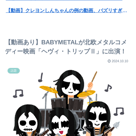
【動画】クレヨンしんちゃんの例の動画、バズリすぎてネットミームと化すｗｗｗｗ
グリフィス（♀）「女の子は基本的に彼氏が３人必要」←500万バズwww
【速報】"見せブラ"女神、現る♡♡♡♡
【動画あり】BABYMETALが北欧メタルコメ
【画像】AKBのセンター、レベチな事が世間にバレ始めるｗｗｗｗｗｗｗ
ディー映画「ヘヴィ・トリップⅡ」に出演！
父親「値上げラッシュでお味噌汁が飲めません...」息子「本当は味噌汁飲みたい」
2024.10.10
話題
【悲報】NHK職員、番組出演者から性被害 復職配慮が認められず異動まで3年以上
【悲報】NHK職員、番組出演者から性被害 復職配慮が認められず異動まで3年以上
＜日本一かわいい中学一年生＞グランプリは岡山県出身・のの花さん 準グランプリは徳島県出身・つむぎさん
【悲報】浅田真央ちゃんの婚活条件ｗｗｗｗｗｗｗ(※画像あり)
【画像】Hカップグラドル「どんな私も愛してね♥」
【速報】NHK職員が番組出演者から性被害