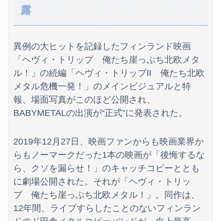
生後6ヶ月ワンオペ中。ここしばらく離れるとぐずるから、自分のご飯が作れず...
露
【画像】フジの新人アナさん、二人とも腋を見せてくれない
大学の時、クラスの大多数テストでカンニングしてた科目があった。で、カンニングしてない私が笑われた
異例の大ヒットを記録したフィンランド映画
「ヘヴィ・トリップ 俺たち崖っぷち北欧メタ
【動画】ロシア人陸上選手のレオタード型ユニフォーム、ドスケベすぎるｗｗｗwｗｗｗｗｗｗｗｗ❤
ル！」の続編「ヘヴィ・トリップII 俺たち北欧
幽☆遊☆白書の飛影の台詞で打線組んでみた
メタル危機一発！」のメインビジュアルと特
報、場面写真がこのほど公開され、
【訃報】ツルマルツヨシが死去 31歳
BABYMETALの出演が“正式”に発表された。
好きな女の子から預かったHDDの中から、とんでもないモノを発見してしまった
2019年12月27日、映画ファンからも映画業界か
【熊本イオン爆発】オンワードが亡くなった従業員の3名の経緯を説明
らもノーマークだった1本の映画が「後悔するな
【速報】元原爆資料館館長「もし可能なら修学旅行や平和学習の小学生に炎天下で腐敗した遺体の臭いを再現し嗅がせたい」
ら、クソを漏らせ！」のキャッチコピーととも
に劇場公開された。それが「ヘヴィ・トリッ
欧州「日本だけ反則だろ…」 世界の『日本びいき』にヨーロッパ全土から不満の声
プ 俺たち崖っぷち北欧メタル！」。同作は、
兵庫県の左派の既得利権を斎藤知事が全面廃止、「県が何をするねん？」と存在意義そのものが不明で……
12年間、ライブすらしたことのないフィンラン