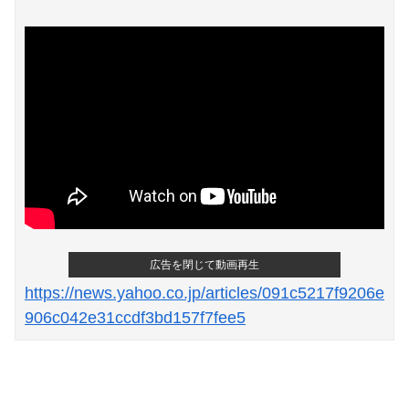
Powered by livedoor 相互RSS
広告を閉じて動画再生
https://news.yahoo.co.jp/articles/091c5217f9206e
906c042e31ccdf3bd157f7fee5