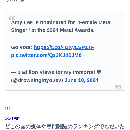
Amy Lee is nominated for “Female Metal
Singer” at the 2024 Metal Awards.
Go vote:
https://t.co/4UXyLSP1TF
pic.twitter.com/Qz3KJd0JM8
— 1 Billion Views for My Immortal 💙
(@drowninginyouev)
June 10, 2024
151
>>150
どこの国の媒体や専門雑誌のランキングでもだいた