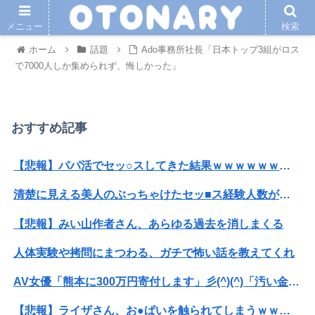
メニュー
検索
ホーム
話題
Ado事務所社長「日本トップ3組がロス
で7000人しか集められず、悔しかった」
おすすめ記事
【悲報】パパ活でセッ○スしてきた結果ｗｗｗｗｗｗｗｗwwww
清楚に見える美人のぶっちゃけたセッ■ス経験人数がこちらwwwwwwww
【悲報】みい山作者さん、あらゆる過去を消しまくる
人体実験や拷問にまつわる、ガチで怖い話を教えてくれ
AV女優「熊本に300万円寄付します」彡(^)(^)「汚い金ありがとうやで」
【悲報】ライザさん、お●ぱいを触られてしまうｗｗｗｗｗｗｗｗ