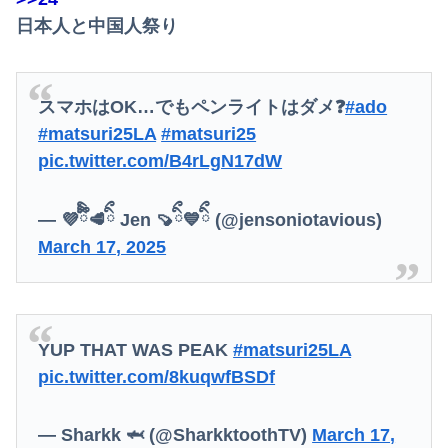
日本人と中国人祭り
スマホはOK…でもペンライトはダメ❓
#ado
#matsuri25LA
#matsuri25
pic.twitter.com/B4rLgN17dW
— 💜ིིིྀ🥩ིྀ Jen 🍠ིྀ💙ིྀ (@jensoniotavious)
March 17, 2025
YUP THAT WAS PEAK
#matsuri25LA
pic.twitter.com/8kuqwfBSDf
— Sharkk 🦈 (@SharkktoothTV)
March 17,