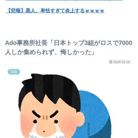
【悲報】黒人、卑怯すぎて炎上するｗｗｗｗ
【動画】大阪府警に射殺されたオッサン、めちゃめちゃ苦しそうに死ぬ
【悲報】人気配信者「はっきり言う、ジャングリア沖縄ほんとーーーーーーーーにおもんない！！！！」→炎上
Ado事務所社長「日本トップ3組がロスで7000
【閲覧注意】元臆女キャバ嬢の首吊り自●配信、拡散されまくって終わるｗｗｗｗｗｗｗ
人しか集められず、悔しかった」
【高評価】戌神ころねと楽しむ『めっちゃカメレオン』の爆笑プレイ
2025.03.20
話題
【画像】日米共同介入した結果、円がガチで回復中ｗｗｗｗｗｗｗｗｗｗｗｗｗｗｗｗ
美容室行った日って髪洗いますか？
【速報】れいわ新選組、新たな党名は「いのちの党」 略称は「いのち」
【画像】女子高生さん、太ももで男子の顔を挟んでしまうｗｗｗｗｗｗｗｗｗｗ
彼氏とのデートの会計で彼が「端数の25円出して」正直に出したらこうなったwww
【画像】本田望結の妹、本田望結より実ってしまうｗｗｗｗｗ