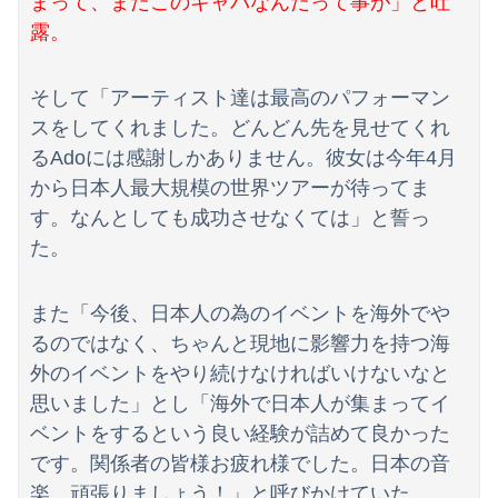
まって、まだこのキャパなんだって事が」と吐
【悲報】日本の歴史、ついに『崩壊』してしまう・・・・・
露。
【画像】関西2大美女 ←くっそかわいいと話題にｗｗｗ 【Pickup06072011】
そして「アーティスト達は最高のパフォーマン
【悲報】居酒屋、ブチギレ「6人で長居して会計4939円！喋りたいだけなら公園に行ってくれ！！」
スをしてくれました。どんどん先を見せてくれ
るAdoには感謝しかありません。彼女は今年4月
から日本人最大規模の世界ツアーが待ってま
す。なんとしても成功させなくては」と誓っ
た。
また「今後、日本人の為のイベントを海外でや
るのではなく、ちゃんと現地に影響力を持つ海
外のイベントをやり続けなければいけないなと
思いました」とし「海外で日本人が集まってイ
ベントをするという良い経験が詰めて良かった
です。関係者の皆様お疲れ様でした。日本の音
楽、頑張りましょう！」と呼びかけていた。