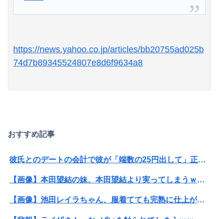
https://news.yahoo.co.jp/articles/bb20755ad025b
Powered by livedoor 相互RSS
74d7b89345524807e8d6f9634a8
おすすめ記事
彼氏とのデートの会計で彼が「端数の25円出して」正直に出したらこうなったwww
【画像】本田望結の妹、本田望結より実ってしまうｗｗｗｗｗ
【画像】池田レイラちゃん、服着てても完熟に仕上がるｗｗｗｗｗｗｗｗｗｗｗｗｗｗ