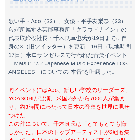
高川学園高校ダンス部さん、エッチな動画をあげてしまう。。。
【画像】影山優佳さん(25)、下着姿であたシコが止まらない
歌い手・Ado（22）、女優・平手友梨奈（23）
【悲報】韓国サッカー協会、ガチでワールドカップ予選での審判への性接待がバレ大炎上大騒ぎにｗｗｗｗｗｗｗｗ
らが所属する芸能事務所「クラウドナイン」の
代表取締役社長・千木良卓也氏が19日までに自
海外「全部日本の真似だったのか…」 日本の普通のテレビ番組が最新SNSの数十年先を行っていたと話題に
身のX（旧ツイッター）を更新。16日（現地時間
非難民「クーラー300台送ってきたが電気がないから野積のまま使えない。進次郎は馬鹿だ」
17日）米ロサンゼルスで行われた音楽イベント
「Matsuri ’25: Japanese Music Experience LOS
【画像】ハビタ部長「戻れるなら売上金庫に戻して 無理なら全然いいです イオンが戻って良いって言わなきゃ入ったらダメです」
ANGELES」についての“本音”を吐露した。
担当氏が自分の仕事を把握せず無駄な指示出すってなに？非常識
同イベントにはAdo、新しい学校のリーダーズ、
吉田綾乃クリスティーさん、号泣…【乃木坂46】
YOASOBIが出演。米国内外から7000人が集ま
【朗報】減税に反対したエース級の財務官僚、左遷されるｗｗｗｗｗｗ
り、約3時間にわたって日本の音楽を世界に見せ
つけた。
【悲報】トランプ肝入りの「戦艦トランプ」、一隻作るのに4兆円かかる模様wwwwwww
この件について、千木良氏は「とてもとても悔
【動画】仲間に花火を水平撃ちしようとして障害を負ったかもしれない事故。
しかった。日本のトップアーティストが3組も集