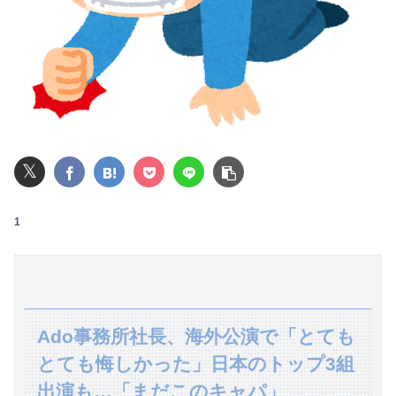
【画像】池田レイラちゃん、服着てても完熟に仕上がるｗｗｗｗｗｗｗｗｗｗｗｗｗｗ
【悲報】大学生の頃に出会った小学生と結婚した男、めちゃくちゃ炎上してしまうwwwwwwwww
パパ活不倫を暴露された大物芸人さん(63)、晒されたLINEが面白すぎるｗｗｗｗｗｗｗｗｗ(画像ｱﾘ)
【悲報】公立中学校の闇、可視化されるwwwwwwwwwwwwwwwwwwwwwwwwwww
𝕏
オコエ瑠偉、メキシコに渡って2球団を即クビ→SNS更新が3ヶ月間止まって消息不明に
【衝撃】情弱「リボ払いはヤバい。情弱が使うもの」 情強「リボ払いを使いこなすのが情強やで」 ← これ
1
アラフィフ正社員の男性が若い20代の可愛い女の子以外には挨拶をしない
【悲報】ロシア、ガチの大炎上ｗｗｗｗｗｗｗｗｗｗｗｗ
【にんにく＆バター】ワイ、ウッキウキでツマミ作る（画像あり）
Ado事務所社長、海外公演で「とても
とても悔しかった」日本のトップ3組
【後編】俺の娘の結婚が破談に。だが彼氏は「2000万の土地」を購入。こじれた二人は想像以上の修羅場に
出演も…「まだこのキャパ」