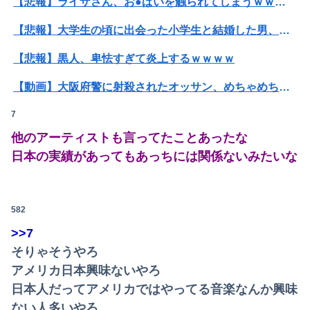
【悲報】ライザさん、お●ぱいを触られてしまうｗｗｗｗｗｗｗｗ
【悲報】大学生の頃に出会った小学生と結婚した男、めちゃくちゃ炎上してしまうwwwwwwwww
【悲報】黒人、卑怯すぎて炎上するｗｗｗｗ
【動画】大阪府警に射殺されたオッサン、めちゃめちゃ苦しそうに死ぬ
7
【悲報】人気配信者「はっきり言う、ジャングリア沖縄ほんとーーーーーーーーにおもんない！！！！」→炎上
他のアーティストも言ってたことあったな
【閲覧注意】元臆女キャバ嬢の首吊り自●配信、拡散されまくって終わるｗｗｗｗｗｗｗ
日本の実績があってもあっちには関係ないみたいな
パパ活不倫を暴露された大物芸人さん(63)、晒されたLINEが面白すぎるｗｗｗｗｗｗｗｗｗ(画像ｱﾘ)
【悲報】公立中学校の闇、可視化されるwwwwwwwwwwwwwwwwwwwwwwwwwww
582
オコエ瑠偉、メキシコに渡って2球団を即クビ→SNS更新が3ヶ月間止まって消息不明に
>>7
そりゃそうやろ
【衝撃】情弱「リボ払いはヤバい。情弱が使うもの」 情強「リボ払いを使いこなすのが情強やで」 ← これ
アメリカ日本興味ないやろ
アラフィフ正社員の男性が若い20代の可愛い女の子以外には挨拶をしない
日本人だってアメリカではやってる音楽なんか興味
ない人多いやろ