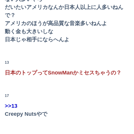
【にんにく＆バター】ワイ、ウッキウキでツマミ作る（画像あり）
だいたいアメリカなんか日本人以上に人多いねん
【後編】俺の娘の結婚が破談に。だが彼氏は「2000万の土地」を購入。こじれた二人は想像以上の修羅場に
で？
アメリカのほうが高品質な音楽多いねんよ
高川学園高校ダンス部さん、エッチな動画をあげてしまう。。。
動く金も大きいしな
日本じゃ相手にならへんよ
【悲報】韓国サッカー協会、ガチでワールドカップ予選での審判への性接待がバレ大炎上大騒ぎにｗｗｗｗｗｗｗｗ
【悲報】パパ活でセッ○スしてきた結果ｗｗｗｗｗｗｗｗwwww
13
【画像】影山優佳さん(25)、下着姿であたシコが止まらない
日本のトップってSnowManかミセスちゃうの？
【画像】ハビタ部長「戻れるなら売上金庫に戻して 無理なら全然いいです イオンが戻って良いって言わなきゃ入ったらダメです」
担当氏が自分の仕事を把握せず無駄な指示出すってなに？非常識
17
吉田綾乃クリスティーさん、号泣…【乃木坂46】
>>13
【悲報】トランプ肝入りの「戦艦トランプ」、一隻作るのに4兆円かかる模様wwwwwww
Creepy Nutsやで
清楚に見える美人のぶっちゃけたセッ■ス経験人数がこちらwwwwwwww