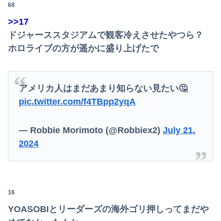
68
【朗報】減税に反対したエース級の財務官僚、左遷されるｗｗｗｗｗｗ
>>17
【悲報】みい山作者さん、あらゆる過去を消しまくる
ドジャーススタジアムで観客冷えさせたやつら？
【悲報】日本の歴史、ついに『崩壊』してしまう・・・・・
ホロライブの方が遥かに盛り上げたで
人体実験や拷問にまつわる、ガチで怖い話を教えてくれ
【画像】関西2大美女 ←くっそかわいいと話題にｗｗｗ 【Pickup06072011】
アメリカ人はまだあまり知らない見たい🤔
pic.twitter.com/f4TBpp2yqA
AV女優「熊本に300万円寄付します」彡(^)(^)「汚い金ありがとうやで」
【悲報】居酒屋、ブチギレ「6人で長居して会計4939円！喋りたいだけなら公園に行ってくれ！！」
— Robbie Morimoto (@Robbiex2)
July 21,
2024
16
YOASOBIとリーダーズの海外ゴリ押しってまだや