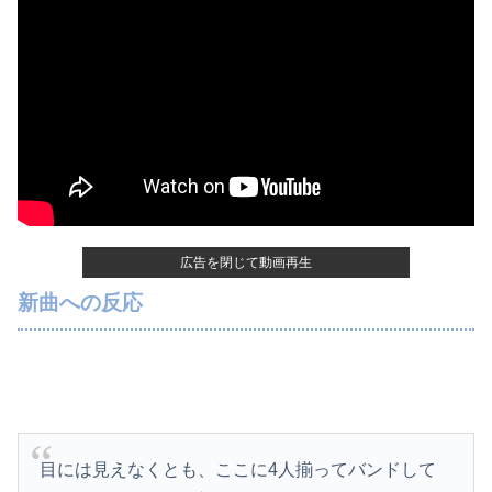
「外国人受け入れ反対」大幅増 若い世代で多く
【画像】抜けるヱロアニメ教えてｗｗｗｗｗ
北朝鮮の弾道ミサイル部隊、ロシアのヴォロネジ州に展開か…北朝鮮は本質的にウクライナと戦争状態に！
広告を閉じて動画再生
新曲への反応
目には見えなくとも、ここに4人揃ってバンドして