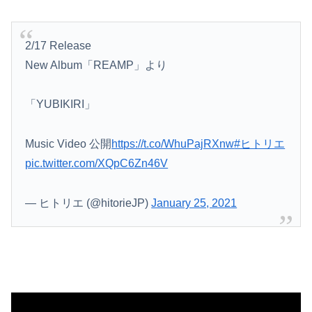
【悲報】米倉涼子さん、フライデーに不意討ちされてしまうｗｗｗｗｗ（画像あり）
【画像】どのくノ一を快楽責めしたいｗｗｗｗｗ
2/17 Release
【朗報】見せブラ、流行る。
New Album「REAMP」より
【ワンピース】ゾロ「女だぞ」エネル「見ればわかる」←ここ好きすぎるｗｗｗｗｗｗｗｗｗｗｗｗｗ
「YUBIKIRI」
お前ら米はどうやって保管してる？ワイはネットでポチったこれやで✌（※画像あり）
Music Video 公開
https://t.co/WhuPajRXnw
#ヒトリエ
【動画】よく助けられたな。岐阜の川で外国人が溺れてしまう事故。
pic.twitter.com/XQpC6Zn46V
住み込み先の工場には、女性に異常なほど馴れ馴れしいおっさんがいた。周囲も困り果てていて…
— ヒトリエ (@hitorieJP)
January 25, 2021
【朗報】五百城茉央さん、めざましテレビ出演wwwwwww
【ニュース】 広島記念公園を追い出された左翼さん、流石にキモすぎて炎上
【秋田県】記者会見にオンライン出席したエリート幹部職員、バスローブ姿でタバコを吸いながら説明 県が聞き取りへ
後呂有紗アナ 袖口からインナーチラ見え！！