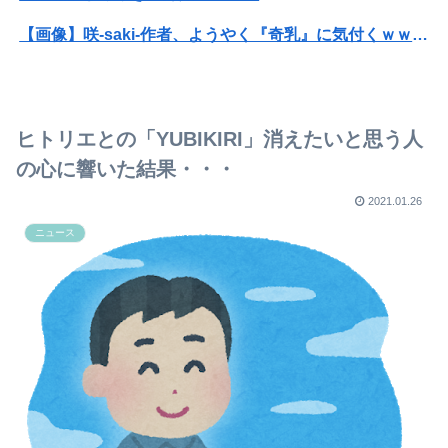
【画像】咲-saki-作者、ようやく『奇乳』に気付くｗｗｗｗ
【悲報】高市早苗に逆らった財務官僚、異例の左遷ｗｗｗｗｗｗｗｗ
【動画】福岡の電車、複数の駅で「チンポッ❤」というアナウンスが流れ大騒ぎwwwwwwwww
ヒトリエとの「YUBIKIRI」消えたいと思う人
ホリエモン「面接でさ、納豆パックの薄いフィルムって何のために入っていの？って聞くわけ」
の心に響いた結果・・・
【悲報】母親に生活が苦しいから50万くれって言われて断ったら縁切られたんだが
2021.01.26
ニュース
ちいかわの映画、ボンボンドロップシール特典パワーで脅威の盛り返しを見せる
【画像】床屋「手は尽くしました…」なんG民「ｱｯ…ｯｽ…」
女の幸せはまともな人との結婚、だと改めて思った
「涙がとまらない」倉持由香、息子がASD告知
彼氏「俺の親は毒親。だから結婚しても一切関わらなくていい」私「うん」彼氏「そのかわり俺もお前の親と一切関わらない。結婚の挨拶にも行かない」私「えっ」
女優・南沙良（２４）「私は陰キャ。人と話したくないので家に引きこもってPCでアニメを観ていたい」