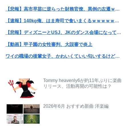
【悲報】高市早苗に逆らった財務官僚、異例の左遷ｗｗｗｗｗｗｗｗ
【悲報】米倉涼子さん、フライデーに不意討ちされてしまうｗｗｗｗｗ（画像あり）
【速報】140kg俺、はま寿司で食いまくるｗｗｗｗｗｗｗ（※画像あり）
【朗報】見せブラ、流行る。
【悲報】ディズニーとUSJ、JKのダンス会場になってしまうｗｗｗｗｗ
【悲報】ソープでイッた後に嬢の耳元で「好き」って囁く瞬間ｗｗｗｗｗｗｗｗwwww
【動画】甲子園の女性審判、大誤審で炎上
【画像】どのくノ一を快楽責めしたいｗｗｗｗｗ
ワイの職場の後輩女子、かわいくていい匂いするけどマジでとんでもなく無能
【動画】よく助けられたな。岐阜の川で外国人が溺れてしまう事故。
【動画】福岡の電車、複数の駅で「チンポッ❤」というアナウンスが流れ大騒ぎwwwwwwwww
住み込み先の工場には、女性に異常なほど馴れ馴れしいおっさんがいた。周囲も困り果てていて…
ホリエモン「面接でさ、納豆パックの薄いフィルムって何のために入っていの？って聞くわけ」
【朗報】五百城茉央さん、めざましテレビ出演wwwwwww
Tommy heavenly6が約11年ぶりに楽曲
リリース、活動再開の可能性は？
女性「レイプされました」検事「嘘では？」女性「傷ついたので訴えます」
【秋田県】記者会見にオンライン出席したエリート幹部職員、バスローブ姿でタバコを吸いながら説明 県が聞き取りへ
【巨乳画像】大躍進中の桃月なしこ、水着グラビアがパーフェクトボディすぎるwwwwwww
【胸糞】北海道江別大学生殺人事件、主犯格の川口被告(19)に無期懲役の判決
2026年6月 おすすめ新曲 洋楽編
急いで曲がり角を曲がったとき、すごい衝撃を受けてリアルに2ｍくらいふっとんだ
【ニュース】 広島記念公園を追い出された左翼さん、流石にキモすぎて炎上
レインボー池田、アナウンサーと結婚ｗｗｗｗｗ
【動画】美少女4人組の20年後の姿がヤバいwwwwww