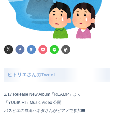
レインボー池田、アナウンサーと結婚ｗｗｗｗｗ
長瀬智也さん、バイク画像を投稿するも見た目が汚らしいとネットの女性たちから批判…謝罪
【悲報】高市早苗に逆らった財務官僚、異例の左遷ｗｗｗｗｗｗｗｗ
【悲報】ライザさん、お●ぱいを触られてしまうｗｗｗｗｗｗｗｗ
𝕏
【画像】ジェフ・ベゾスさん（資産約43兆7700億円）の嫁がコチラｗｗｗｗｗ
みいちゃん、セコカンになる
【驚愕】ボディビルダーさん、団体を移籍した途端別人になってしまう
ヒトリエさんのTweet
転校生と仲良くなってその子の家に遊びに行ったら私が小さい頃に撮った写真があった
【動画】両方馬鹿（笑）ミニストップでトラックと衝突したドラレコが（ノ∇`）
2/17 Release New Album「REAMP」より
「YUBIKIRI」Music Video 公開
長男嫁が「お姉ちゃん助けて」と電話してきた。バカトメが、雪の中うちの息子に会いに来ようとしたらしく...
パスピエの成田ハネダさんがピアノで参加🎹