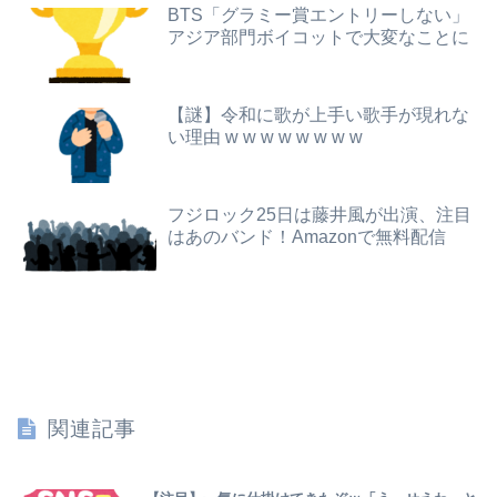
BTS「グラミー賞エントリーしない」
アジア部門ボイコットで大変なことに
【緊急】明日「銀だこ」がガチに過去最大レベルに混みそうwwwwwwwwwwwwwwwwwwwwwwwwww
「外国人受け入れ反対」大幅増 若い世代で多く
【悲報】ライザさん、お●ぱいを触られてしまうｗｗｗｗｗｗｗｗ
韓国サッカー協会、外国人審判を性接待で買収しまくっていた事が判明
【謎】令和に歌が上手い歌手が現れな
可愛すぎるおむすび屋さん（28）、新店舗に4000万円クラファンした成功した結果弱男集団から叩かれてしまうｗｗｗｗ
【画像】抜けるヱロアニメ教えてｗｗｗｗｗ
い理由 w w w w w w w w
【動画】福岡の電車、複数の駅で「チンポッ❤」というアナウンスが流れ大騒ぎwwwwwwwww
【画像】ショタガキ、姉がエ●すぎて精通
フジロック25日は藤井風が出演、注目
【悲報】なんでも「へへっｗ」って誤魔化してきたワイの末路がこちらｗｗｗｗｗｗｗｗｗｗ
北朝鮮の弾道ミサイル部隊、ロシアのヴォロネジ州に展開か…北朝鮮は本質的にウクライナと戦争状態に！
はあのバンド！Amazonで無料配信
【驚愕】jkを脅して性的暴行して撮影した犯人のご尊顔がこちら・・・
映画デートの予定をドタキャンされて、見てない映画のチケ代を奢らされて、これはダメだと思って別れたよ
【J2第1節 藤枝×仙台】藤枝がJ2・J3百年構想リーグ王者の仙台を撃破！槙野監督は恩師・森山監督を相手に白星
大気圏に突入するワイ「あぢいいいいいいいいいいいいいいいいいい！！！！」
関連記事
【悲報】シャングリラフロンティアってこれなんで人気なの