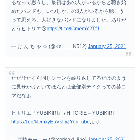
るなって思うし、最初はあの人がいるからと聴き始
めたバンドも、いつしかこの3人がいるから聴こう
って思える、大好きなバンドになりました。ありが
とうヒトリエ😢
https://t.co/ICmemY2TfJ
— け ん ち ゃ ☺︎ (@Ke____N512)
January 25, 2021
ただひたすら同じシーンを繰り返してるだけのよう
に見せかけといてほんとは全部別テイクっての芸コ
マだなぁ
ヒトリエ『YUBIKIRI』 / HITORIE – YUBIKIRI
https://t.co/kDmxyEuVsI
@YouTube
より
— 森崎モーリー (@morisaki_iine)
January 25, 2021