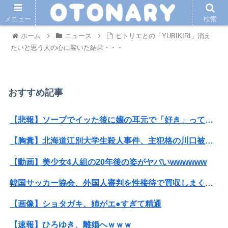
メニュー
検索
ホーム
ニュース
ヒトリエとの「YUBIKIRI」消え
たいと思う人の心に響いた結果・・・
おすすめ記事
【悲報】ソープでイッた後に嬢の耳元で「好き」って囁く瞬間ｗｗｗｗｗｗｗｗwwww
【胸糞】北海道江別大学生殺人事件、主犯格の川口被告(19)に無期懲役の判決
【動画】美少女4人組の20年後の姿がヤバいwwwwww
韓国サッカー協会、外国人審判を性接待で買収しまくっていた事が判明
【画像】ショタガキ、姉がエ●すぎて精通
【速報】ひろゆき、離婚へｗｗｗ