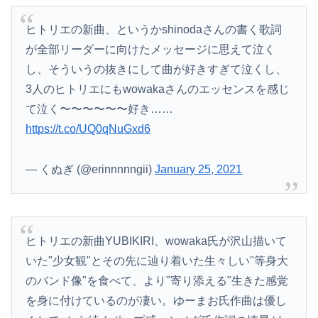
ヒトリエの新曲、というかshinodaさんの書く歌詞
が全部リーダーに向けたメッセージに思えて泣く
し、そういうの抜きにして曲が好きすぎて泣くし、
3人のヒトリエにもwowakaさんのエッセンスを感じ
て泣く〜〜〜〜〜〜好き……
https://t.co/UQ0qNuGxd6
— くぬぎ (@erinnnnngii)
January 25, 2021
ヒトリエの新曲YUBIKIRI、wowaka氏が沢山描いて
いた"少女観"とその先に辿り着いた生々しい"等身大
のバンド像"を食べて、より"寄り添える"生きた感覚
を身に付けているのが凄い。ゆーまお氏作曲は優し