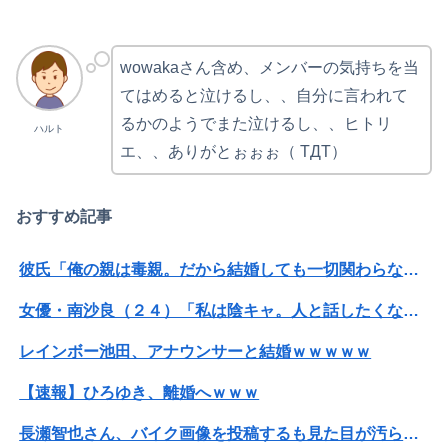
wowakaさん含め、メンバーの気持ちを当
てはめると泣けるし、、自分に言われて
るかのようでまた泣けるし、、ヒトリ
ハルト
エ、、ありがとぉぉぉ（ TДT）
おすすめ記事
彼氏「俺の親は毒親。だから結婚しても一切関わらなくていい」私「うん」彼氏「そのかわり俺もお前の親と一切関わらない。結婚の挨拶にも行かない」私「えっ」
女優・南沙良（２４）「私は陰キャ。人と話したくないので家に引きこもってPCでアニメを観ていたい」
レインボー池田、アナウンサーと結婚ｗｗｗｗｗ
【速報】ひろゆき、離婚へｗｗｗ
長瀬智也さん、バイク画像を投稿するも見た目が汚らしいとネットの女性たちから批判…謝罪