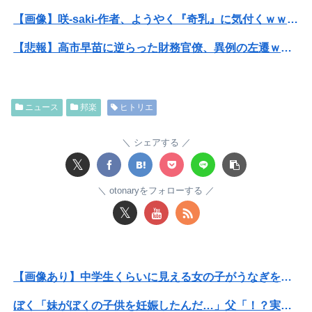
【画像】咲-saki-作者、ようやく『奇乳』に気付くｗｗｗｗ
【悲報】高市早苗に逆らった財務官僚、異例の左遷ｗｗｗｗｗｗｗｗ
【動画】福岡の電車、複数の駅で「チンポッ❤」というアナウンスが流れ大騒ぎwwwwwwwww
ホリエモン「面接でさ、納豆パックの薄いフィルムって何のために入っていの？って聞くわけ」
ニュース
邦楽
ヒトリエ
【悲報】高市早苗に逆らった財務官僚、異例の左遷ｗｗｗｗｗｗｗｗ
シェアする
【悲報】ライザさん、お●ぱいを触られてしまうｗｗｗｗｗｗｗｗ
𝕏
【画像】ジェフ・ベゾスさん（資産約43兆7700億円）の嫁がコチラｗｗｗｗｗ
otonaryをフォローする
𝕏
みいちゃん、セコカンになる
転校生と仲良くなってその子の家に遊びに行ったら私が小さい頃に撮った写真があった
【画像あり】中学生くらいに見える女の子がうなぎを食べてるけど、お●ぱいにしか目が行かない
【動画】両方馬鹿（笑）ミニストップでトラックと衝突したドラレコが（ノ∇`）
ぼく「妹がぼくの子供を妊娠したんだ…」父「！？実は俺と母さんも兄妹なんだ」ぼく「！？」→こうなるwww
長男嫁が「お姉ちゃん助けて」と電話してきた。バカトメが、雪の中うちの息子に会いに来ようとしたらしく...