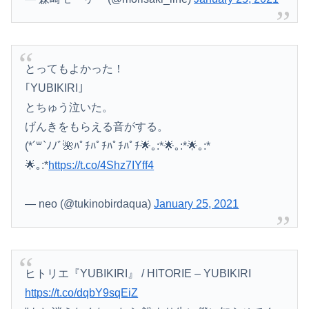
とってもよかった！
Powered by livedoor 相互RSS
｢YUBIKIRI｣
とちゅう泣いた。
げんきをもらえる音がする。
(*´꒳`ﾉﾉﾞ🌺ﾊﾟﾁﾊﾟﾁﾊﾟﾁﾊﾟﾁ🌟｡:*🌟｡:*🌟｡:*
🌟｡:*
https://t.co/4Shz7IYff4
— neo (@tukinobirdaqua)
January 25, 2021
ヒトリエ『YUBIKIRI』 / HITORIE – YUBIKIRI
https://t.co/dqbY9sqEiZ