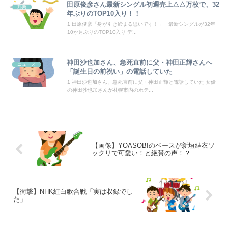
海外「全部日本の真似だったのか…」 日本の普通のテレビ番組が最新SNSの数十年先を行っていたと話題に
田原俊彦さん最新シングル初週売上△△万枚で、32
邦楽
年ぶりのTOP10入り！！
【速報】韓国サッカー協会『すでに時効だ』、外国人審判らへ性的接待疑惑→ロンドン五輪は銅メダルはく奪の可能性「審判の国籍は日本、UAE、イラン」
1 田原俊彦「身が引き締まる思いです！」 最新シングルが32年
10か月ぶりのTOP10入り デ...
【画像】小さくて可愛い小鳥遊ホシノは腰を持ってオ〇ホールを使うかの様なセッ〇スが解であるｗｗｗｗｗ
神田沙也加さん、急死直前に父・神田正輝さんへ
ドイツ空港のウクライナ機に自爆ドローン接近→職員が蹴り落とす→偶然起爆装置が壊れセーフ
ニュース
「誕生日の前祝い」の電話していた
1 神田沙也加さん、急死直前に父・神田正輝と電話していた 女優
の神田沙也加さんが札幌市内のホテ...
Powered by livedoor 相互RSS
【画像】YOASOBIのベースが新垣結衣ソ
ックリで可愛い！と絶賛の声！？
【衝撃】NHK紅白歌合戦「実は収録でし
た」