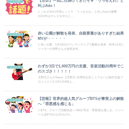
この前森に行ったらちっちゃいウリボー見つけた
【注目】一気に仕掛けてきたぞｗ「うっせえわ」と
ニュース
叫ぶAdo！
俺「土日は鬼ごっこしよう！」息子「うん！」→足が遅かった息子と本気で遊び続けた10年後…
1 これぞ2021年型ヒット?! 「うっせえわ」と叫ぶAdoの衝撃
2020年はテレビを中心と...
【日向坂46】今回はお手頃価格？日向坂46とBEAMSのコラボが決定！！
赤い公園が解散を発表、自殺要素がありすぎた結果
ニュース
【画像】日焼け口リの締まったお尻っていいよね！ｗｗｗｗｗ
MVが・・・・・
1 赤い公園 5月28日のワンマンライブで解散を発表 昨年10月に
株資産7億円抱え込んで優待で節約生活して好きなことに現金使わないまま死んでく人の最後の言葉
リーダーの津野さんが急死女性...
海外「日本なんて行くんじゃなかった…」 日本を知ってしまったディズニー信者、帰国後『本家』に失望する事態に
わずか3日で1,000万円の支援、音楽活動20周年でこ
ニュース
藤井聡太名人、記念品に27インチディスプレイを選択
のスゴさ！！！！！
天野月さんのTweet 【天野月 20周年記念ミニアルバム制作支援プ
ロジェクト】6月1日0時よ...
オペレーター「中国人があなたのロ座を利用しています」私「そんなはずない！」→Amazonで買い物をした後、とんでもない事態に…
宮﨑あずさアナ セクシーノースリーブ！！
【悲報】世界的超人気グループBTSが事実上の解散
ニュース
へ「罪悪感を感じる」
【動画】自動ドアの仕組みを理解した富山のツバメが賢い。
1 BTS、グループ活動休息へ RMが号泣「罪悪感を感じる」メンバ
ーも涙BTSの公式YouTu...
【英断】靖国神社、境内におけるコスプレや軍装の禁止を発表「厳粛で神聖なる場所」