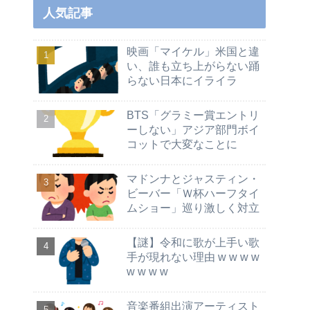
人気記事
映画「マイケル」米国と違
い、誰も立ち上がらない踊
らない日本にイライラ
BTS「グラミー賞エントリ
ーしない」アジア部門ボイ
コットで大変なことに
マドンナとジャスティン・
ビーバー「Ｗ杯ハーフタイ
ムショー」巡り激しく対立
【謎】令和に歌が上手い歌
手が現れない理由 w w w w
w w w w
音楽番組出演アーティスト