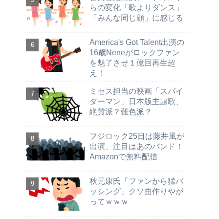
らの変化「歌よりダンス」
「みんな同じ顔」に感じる
America's Got Talent出演の
16歳Neneがロックファン
を魅了させ１億回再生超
え！
ミセス担当の映画「スパイ
ダーマン」日本版主題歌、
絶賛派？難色派？
フジロック25日は藤井風が
出演、注目はあのバンド！
Amazonで無料配信
秋元康氏「ファンから猛バ
ッシング」クソ曲作りやが
ってｗｗｗ