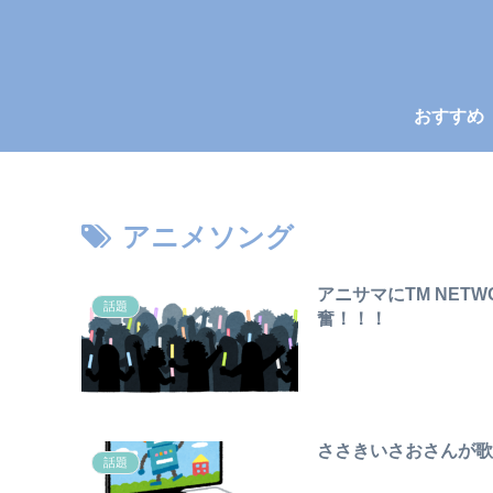
おすすめ
アニメソング
アニサマにTM NETW
話題
奮！！！
ささきいさおさんが
話題