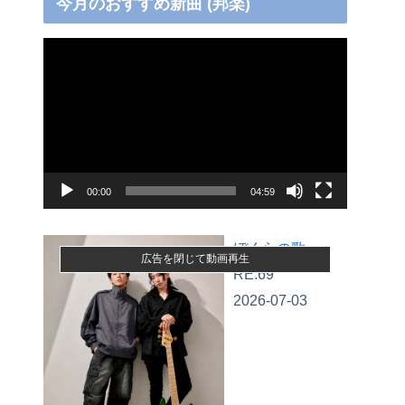
今月のおすすめ新曲 (邦楽)
動
画
プ
レ
ー
ヤ
00:00
04:59
ー
ぼくらの歌
広告を閉じて動画再生
RE:69
2026-07-03