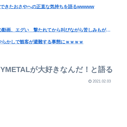
ができたおさやへの正直な気持ちを語るwwwww
【閲覧注意・動画】大阪で警察に射殺された男の動画、エグい 撃たれてから叫びながら苦しみもがいて死ぬ
やらかしで観客が避難する事態にｗｗｗｗ
現在ｗｗｗｗ
YMETALが大好きなんだ！と語る
SNS更新が3ヶ月間止まって消息不明に
2021.02.03
クを見たら不愉快になる。この責任をどうとるんだ」
るわ⇒ｗｗｗｗｗｗｗｗ
りやすいの？
りやすいの？