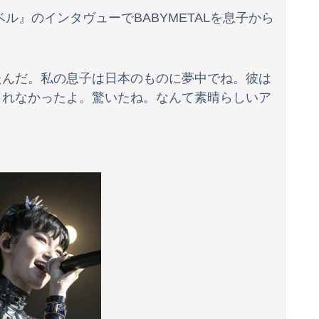
ル』のインタヴューでBABYMETALを息子から
【イオンモール熊本爆発】経産省が原因をほぼ特定、全国の大規模施設でガス供給設備の点検要請にまで発展する事態に・・・【PICKUP】
ったんだ。私の息子は日本のものに夢中でね。彼は
海外「日本なんて行くんじゃなかった…」 日本を知ってしまったディズニー信者、帰国後『本家』に失望する事態に
じられなかったよ。驚いたね。なんて素晴らしいア
エ●可愛くてメロメロになるプレイヤーが続出ｗｗｗｗｗ
wwwwwwwwwwwwwwwwww