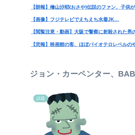
【朗報】檜山沙耶(おさや)伝説のファン、子供
【画像】フジテレビでえちえち水着JK…
【悲報】映画館の客、ほぼバイオテロレベルの
【画像】かつて天下を獲っていたYouTuberの
【悲報】黒人、卑怯すぎて炎上するｗｗｗｗ
ジョン・カーペンター、BAB
オコエ瑠偉、メキシコに渡って2球団を即クビ→
【正論】岡田斗司夫「人間の本音としてブサイ
話題
【画像】私のパンツギリギリ見えない写真載せ
引きこもりがちなみんなは痩せ型？それとも太
引きこもりがちなみんなは痩せ型？それとも太