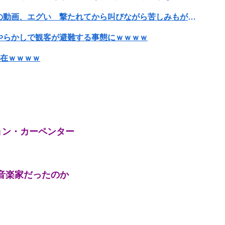
【閲覧注意・動画】大阪で警察に射殺された男の動画、エグい 撃たれてから叫びながら苦しみもがいて死ぬ
やらかしで観客が避難する事態にｗｗｗｗ
現在ｗｗｗｗ
SNS更新が3ヶ月間止まって消息不明に
た結果ｗｗｗｗｗｗｗｗｗｗ
ョン・カーペンター
男、めちゃくちゃ炎上してしまうwwwwwwwww
音楽家だったのか
SNS更新が3ヶ月間止まって消息不明に
搾取してしまうｗｗｗｗｗｗｗｗｗ
英知なのか？ 宇宙・超古代文明傑作7選