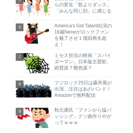
らの変化「歌よりダンス」
「みんな同じ顔」に感じる
America's Got Talent出演の
16歳Neneがロックファン
を魅了させ１億回再生超
え！
ミセス担当の映画「スパイ
ダーマン」日本版主題歌、
絶賛派？難色派？
フジロック25日は藤井風が
出演、注目はあのバンド！
Amazonで無料配信
秋元康氏「ファンから猛バ
ッシング」クソ曲作りやが
ってｗｗｗ