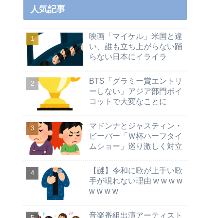
人気記事
映画「マイケル」米国と違
い、誰も立ち上がらない踊
らない日本にイライラ
BTS「グラミー賞エントリ
ーしない」アジア部門ボイ
コットで大変なことに
マドンナとジャスティン・
ビーバー「Ｗ杯ハーフタイ
ムショー」巡り激しく対立
【謎】令和に歌が上手い歌
手が現れない理由 w w w w
w w w w
音楽番組出演アーティスト