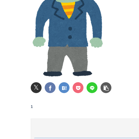
ワイのせいで辞めたやつが3人もいたらしい
【画像】村重杏奈さん(28)のお◯ぱいがコチラww
【悲報】菊地亜美さん、マレーシアに移住ｗｗ
冷凍庫パンパン問題がずっと付きまとっている
【愕然】ぼく期間工、トータル9年目に突入し
【悲報】大学生の頃に出会った小学生と結婚した
【悲報】Amazon、デザイン改悪か
𝕏
オコエ瑠偉、メキシコに渡って2球団を即クビ→
1
【画像】講談社さん、ミスマガジンで児童を性
UFOも古代遺跡も宇宙人の仕業なのか、人間の
【動画】JKさん、パ◯ツ丸見えの状態でTikT