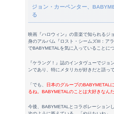
ジョン・カーペンター、BABYM
「THE NORTH FACE」の人気が低下
る
【速報】中嶋優月さん、大変なことになってるって
映画『ハロウィン』の音楽で知られるジョ
身のアルバム『ロスト・シームズIII：
でBABYMETALを気に入っていること
【ｗ】財務省「減税反対！」 → 高市総理「ふ～
海外「世界で日本を死守するぞ！」 日本の消防
『ケラング！』誌のインタヴューでジョ
ンであり、特にメタリカが好きだと語っ
玄関に蟹が現れたぞ。（※画像あり）
【うなぎとにんにく】焼き鳥焼いてるから見て
「でも、
日本のグループのBABYMETA
るね。BABYMETALのことは大好きなん
ごく普通の雰囲気のお母さんだったのに、子ど
【画像】会社の女がお○ぱい強調しすぎなんだ
今後、BABYMETALとコラボレーショ
次のように答えている。「やりたいね」
【動画】X民「撮り鉄を撃退するゲームを作ったよ」