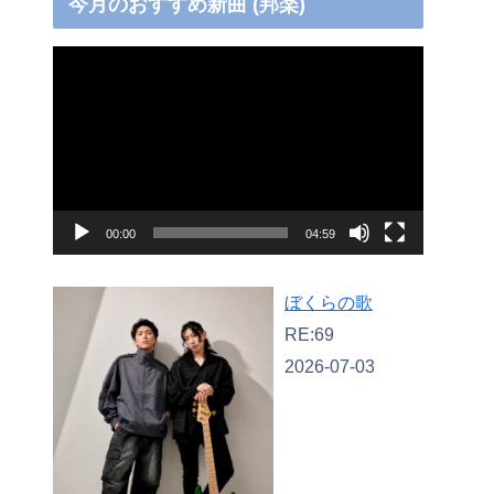
今月のおすすめ新曲 (邦楽)
動
画
プ
レ
ー
ヤ
00:00
04:59
ー
ぼくらの歌
RE:69
2026-07-03