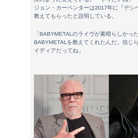
ジョン・カーペンターは2017年に『デシベ
教えてもらったと説明している。
吉岡恵麻アナ ノースリーブ！！
「BABYMETALのライヴが素晴らしか
BABYMETALを教えてくれたんだ。信
【画像】ストリートファイター6の新キャラ、
イディアだってね」
【悲報】ヤニねこ、BPOで問題視されるwwwwww