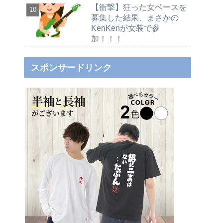
【衝撃】狂った女ベースを
募集した結果、まさかの
KenKenが女装で参
加！！！
スポンサードリンク