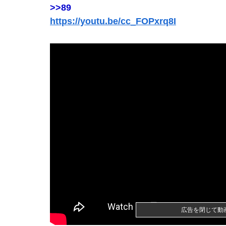
>>89
「THE NORTH FACE」の人気が低下
https://youtu.be/cc_FOPxrq8I
【速報】中嶋優月さん、大変なことになってるって
【ｗ】財務省「減税反対！」 → 高市総理「ふ～
【動画】女子中学生の『チン媚びダンス』が気持
【うなぎとにんにく】焼き鳥焼いてるから見て
ごく普通の雰囲気のお母さんだったのに、子ど
【画像】会社の女がお○ぱい強調しすぎなんだ
広告を閉じて動