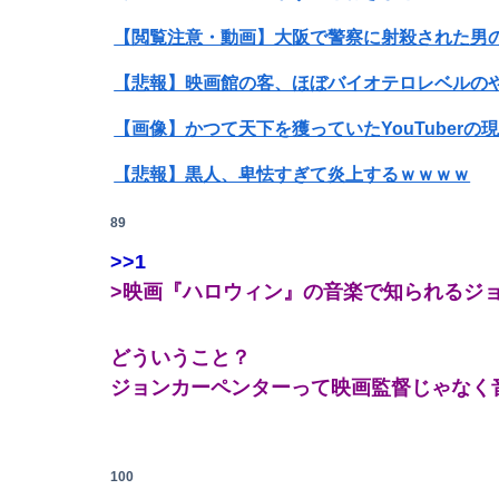
【悲報】映画館の客、ほぼバイオテロレベルの
【画像】かつて天下を獲っていたYouTuberの
【悲報】黒人、卑怯すぎて炎上するｗｗｗｗ
オコエ瑠偉、メキシコに渡って2球団を即クビ→
89
Powered by livedoor 相互RSS
>>1
【愕然】ぼく期間工、トータル9年目に突入し
>映画『ハロウィン』の音楽で知られるジ
【悲報】大学生の頃に出会った小学生と結婚した
どういうこと？
【悲報】Amazon、デザイン改悪か
ジョンカーペンターって映画監督じゃなく
オコエ瑠偉、メキシコに渡って2球団を即クビ→
【画像】講談社さん、ミスマガジンで児童を性
100
UFOも古代遺跡も宇宙人の仕業なのか、人間の