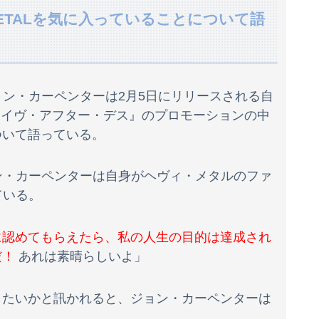
ETALを気に入っていることについて語
母「事故だったのよ」家族「母さんがわざとやるはずない」→嫁が毒を飲まされ子どもを失ったのに信じてもらえず…
...
ン・カーペンターは2月5日にリリースされる自
ジャンポケ斉藤の被害女性「バウムクーヘン売ったりTikTokライブしててムカついたから示談しなかった」
アライヴ・アフター・デス』のプロモーションの中
について語っている。
ん、人事権発動ね？」 → 結果 ｗｗｗｗｗｗｗｗｗｗ
署を訪れたちびっ子集団が世界をメロメロに
ン・カーペンターは自身がヘヴィ・メタルのファ
ている。
クレメンスｗｗｗ（画像あり）
Lに認めてもらえたら、私の人生の目的は達成され
だ！
あれは素晴らしいよ」
もの名前の由来を聞いて驚きを隠せなくなって…
けどｗｗｗ
ンしたいかと訊かれると、ジョン・カーペンターは
→撮り鉄「！？！！？？」ｼｭﾎﾟﾎﾟﾎﾟﾎﾟ