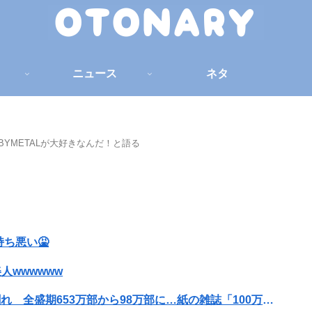
ニュース
ネタ
BYMETALが大好きなんだ！と語る
ち悪い🤮
人wwwwww
【悲報】週刊少年ジャンプ、史上初の100万部割れ 全盛期653万部から98万部に…紙の雑誌「100万部超え」が消滅