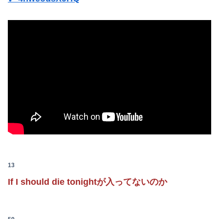
【動画】御当地アイドルだった頃の今田美桜、レベチｗｗｗｗｗｗｗｗｗｗｗｗｗｗｗｗｗｗ
「人間と獣人が共存する社会」を描いた深夜アニメに喫煙、違法薬物の連想シーンも…視聴者批判でBPO議論
【正論】有吉氏、「テレビ見ない」発言をする無神経な一般人に憤慨
【動画】YouTuber山口達也さん、チェンソーで竹を切るだけで600万再生ｗｗｗｗｗｗｗｗ
【日向坂46】初日から激アツの内容！！『三期生LIVE』大阪公演のセトリ・レポまとめ
【朗報】ガチのおひさまの本棚、ガチでエグいwwwwwwww
13
If I should die tonightが入ってないのか