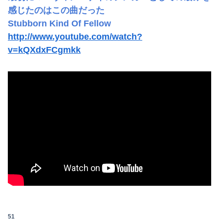
感じたのはこの曲だった
Stubborn Kind Of Fellow
http://www.youtube.com/watch?
v=kQXdxFCgmkk
51