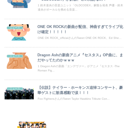
1 鈴木達央の音楽ユニット「OLDCODEX」解散を発表 声優・鈴木
達央がボーカルを務める音楽...
【悲報】教室、ヤンキーがブチ切れでとんでもない空気になるｗｗｗｗ
【悲報】 福岡県議会「海外視察費」公表！ 3年間で2億6500万円ｗｗｗｗｗｗｗｗｗ
ONE OK ROCKの新曲が配信、神曲すぎてライブ化
ニュース
け確定！！！！！
【謎】「アニメで泣いた」←まあ分かる「漫画で泣いた」←お、おう「小説で泣いた」←は？
ONE OK ROCK_officialさんのTweet ONE OK ROCK、Ed She...
【朗報】むちむち女子バレー選手さん、脱いでしまう💕
Dragon Ashの新曲アニメ『セスタス』OP曲に、ま
ニュース
「人間と獣人が共存する社会」を描いた深夜アニメに喫煙、違法薬物の連想シーンも…視聴者批判でBPO議論
だやってたのかｗｗｗ
1 Dragon Ashの新曲「エンデヴァー」がアニメ『セスタス -The
【動画】YouTuber山口達也さん、チェンソーで竹を切るだけで600万再生ｗｗｗｗｗｗｗｗ
Roman Fig...
【日向坂46】初日から激アツの内容！！『三期生LIVE』大阪公演のセトリ・レポまとめ
【伝説】テイラー・ホーキンス追悼コンサート、豪
ニュース
華ゲストに歓喜感動で涙！！！
【朗報】ガチのおひさまの本棚、ガチでエグいwwwwwwww
Foo FightersさんのTweet Taylor Hawkins Tribute Con...
Powered by livedoor 相互RSS