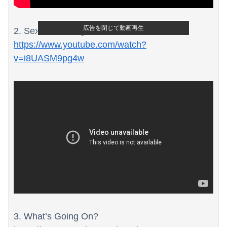
【動画】YouTuber山口達也さん、チェンソーで竹を切るだけで600万再生ｗｗｗｗｗｗｗｗ
【日向坂46】初日から激アツの内容！！『三期生LIVE』大阪公演のセトリ・レポまとめ
広告を閉じて動画再生
2. Sexual Healing
https://www.youtube.com/watch?
【朗報】ガチのおひさまの本棚、ガチでエグいwwwwwwww
v=i8UASM9pg4w
3. What’s Going On?