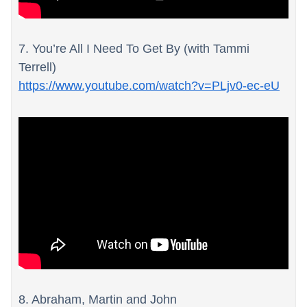
7. You’re All I Need To Get By (with Tammi
Terrell)
https://www.youtube.com/watch?v=PLjv0-ec-eU
8. Abraham, Martin and John