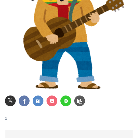
【画像】池田レイラちゃん、服着てても完熟に仕上がるｗｗｗｗｗｗｗｗｗｗｗｗｗｗ
【動画】仙台育英の野球部女子マネ、あざといウィンクでお前らの心を鷲掴みｗｗｗｗｗ
パパ活不倫を暴露された大物芸人さん(63)、晒されたLINEが面白すぎるｗｗｗｗｗｗｗｗｗ(画像ｱﾘ)
【悲報】全身改造に1750万掛けた港区女子、緊急入院でNHK報道局との合コンをキャンセル
ジャンポケ斉藤の被害女性「事件後にバウムクーヘン売ったりTikTokライブしててムカついた」
【閲覧注意・動画】大阪で警察に射殺された男の動画、エグい 撃たれてから叫びながら苦しみもがいて死ぬ
彼氏とのデートの会計で彼が「端数の25円出して」正直に出したらこうなったwww
𝕏
ユーチューバー「撮影で使うから、この高級時計も車もぜ～んぶ経費でタダ！ｗ」
【熊本地震】SNSで広がった陰謀論や怪しい募金話、災害時のデマ注意！
1
退職してしばらく経った頃、元職場の取引先から連絡が来た。話を聞くと納得できない内容で…