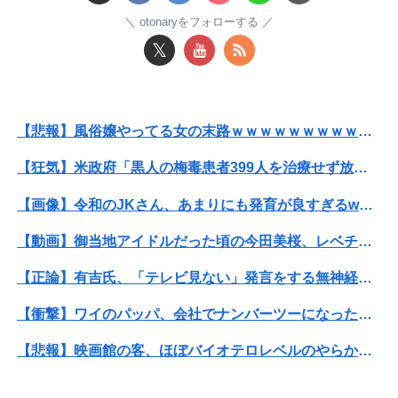
【悲報】黒人、卑怯すぎて炎上するｗｗｗｗ
otonaryをフォローする
𝕏
【閲覧注意】元臆女キャバ嬢の首吊り自●配信、拡散されまくって終わるｗｗｗｗｗｗｗ
彼氏とのデートの会計で彼が「端数の25円出して」正直に出したらこうなったwww
【悲報】風俗嬢やってる女の末路ｗｗｗｗｗｗｗｗｗｗｗ
【熊本地震】SNSで広がった陰謀論や怪しい募金話、災害時のデマ注意！
【狂気】米政府「黒人の梅毒患者399人を治療せず放置したらどうなるか見たろ！」→40年間続けてしまう
退職してしばらく経った頃、元職場の取引先から連絡が来た。話を聞くと納得できない内容で…
【画像】令和のJKさん、あまりにも発育が良すぎるwwwwwwww
【速報】高市政権、エース級の財務官僚・一松旬氏を左遷「彼は協力的でなかった」財務省の言いなりではないことが判明
【動画】御当地アイドルだった頃の今田美桜、レベチｗｗｗｗｗｗｗｗｗｗｗｗｗｗｗｗｗｗ
【悲報】風俗嬢やってる女の末路ｗｗｗｗｗｗｗｗｗｗｗ
【正論】有吉氏、「テレビ見ない」発言をする無神経な一般人に憤慨
【悲報】週間少年ジャンプの「グッズ(43億円分)」を注文し全てキャンセルした女逮捕ｗｗｗｗｗｗｗｗ
【衝撃】ワイのパッパ、会社でナンバーツーになった結果ｗｗｗｗｗｗｗｗｗｗ
【話題】河内長野市で警官が包丁男を射殺した場面のモザ無し映像が公開される。
【悲報】映画館の客、ほぼバイオテロレベルのやらかしで観客が避難する事態にｗｗｗｗ
義両親「空き家になるし住んでいいよ」私たち「じゃあお言葉に甘えて…」→引っ越した途端、予想外の出来事が待っていて…
【衝撃】クルタ族虐 殺の犯人、ツェリードニヒで確定！クロロの演劇のせいで2人も無駄死ににwwww
【悲報】 福岡県議会「海外視察費」公表！ 3年間で2億6500万円ｗｗｗｗｗｗｗｗｗ