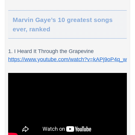
【悲報】週間少年ジャンプの「グッズ(43億円分)」を注文し全てキャンセルした女逮捕ｗｗｗｗｗｗｗｗ
【速報】高市政権、エース級の財務官僚・一松旬氏を左遷「彼は協力的でなかった」財務省の言いなりではないことが判明
Marvin Gaye’s 10 greatest songs
海外「世界で日本を死守するぞ！」 日本の消防署を訪れたちびっ子集団が世界をメロメロに
ever, ranked
【悲報】石破茂「日本の財政状況は世界最悪（借金1342兆円）。なのに消費税は先進国の中で際立って低い」
1. I Heard It Through the Grapevine
【話題】河内長野市で警官が包丁男を射殺した場面のモザ無し映像が公開される。
https://www.youtube.com/watch?v=kAPj9oP4q_w
義両親「空き家になるし住んでいいよ」私たち「じゃあお言葉に甘えて…」→引っ越した途端、予想外の出来事が待っていて…
【悲報】教室、ヤンキーがブチ切れでとんでもない空気になるｗｗｗｗ
【悲報】 福岡県議会「海外視察費」公表！ 3年間で2億6500万円ｗｗｗｗｗｗｗｗｗ
【謎】「アニメで泣いた」←まあ分かる「漫画で泣いた」←お、おう「小説で泣いた」←は？
【朗報】むちむち女子バレー選手さん、脱いでしまう💕
「人間と獣人が共存する社会」を描いた深夜アニメに喫煙、違法薬物の連想シーンも…視聴者批判でBPO議論