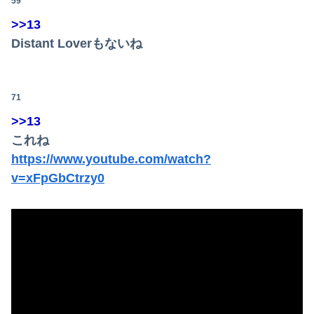
59
>>13
Distant Loverもないね
71
>>13
これね
https://www.youtube.com/watch?
v=xFpGbCtrzy0