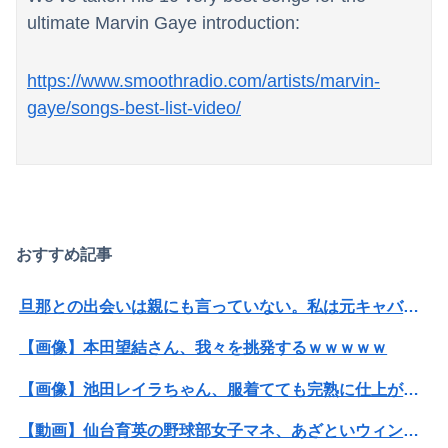
ultimate Marvin Gaye introduction:
https://www.smoothradio.com/artists/marvin-
gaye/songs-best-list-video/
おすすめ記事
旦那との出会いは親にも言っていない。私は元キャバ嬢で旦那は元ボーイ
【画像】本田望結さん、我々を挑発するｗｗｗｗｗ
【画像】池田レイラちゃん、服着てても完熟に仕上がるｗｗｗｗｗｗｗｗｗｗｗｗｗｗ
【動画】仙台育英の野球部女子マネ、あざといウィンクでお前らの心を鷲掴みｗｗｗｗｗ