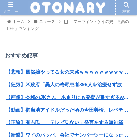
メニュー
検索
ホーム
ニュース
「マーヴィン・ゲイの史上最高の
10曲」ランキング
おすすめ記事
【悲報】風俗嬢やってる女の末路ｗｗｗｗｗｗｗｗｗｗｗ
【狂気】米政府「黒人の梅毒患者399人を治療せず放置したらどうなるか見たろ！」→40年間続けてしまう
【画像】令和のJKさん、あまりにも発育が良すぎるwwwwwwww
【動画】御当地アイドルだった頃の今田美桜、レベチｗｗｗｗｗｗｗｗｗｗｗｗｗｗｗｗｗｗ
【正論】有吉氏、「テレビ見ない」発言をする無神経な一般人に憤慨
【衝撃】ワイのパッパ、会社でナンバーツーになった結果ｗｗｗｗｗｗｗｗｗｗ