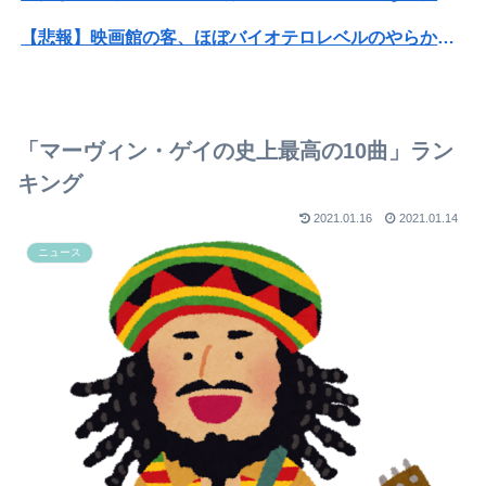
【悲報】映画館の客、ほぼバイオテロレベルのやらかしで観客が避難する事態にｗｗｗｗ
【衝撃】クルタ族虐 殺の犯人、ツェリードニヒで確定！クロロの演劇のせいで2人も無駄死ににwwww
【悲報】黒人、卑怯すぎて炎上するｗｗｗｗ
「マーヴィン・ゲイの史上最高の10曲」ラン
【閲覧注意】元臆女キャバ嬢の首吊り自●配信、拡散されまくって終わるｗｗｗｗｗｗｗ
キング
【朗報】巨乳ヒロインさん、主人公の股間に乳を押し当ててしまうwwwww
2021.01.16
2021.01.14
ニュース
コンカフェ嬢「生誕祭やるから来て？シャンパン入れてほしい」ワイ「ええよ、なんぼなん？」⇒！
巨乳女さん「この度、Tiffanyの婚約指輪を貰いました。結婚しました。弱男息してる？？」
“獣人”共存の深夜アニメで喫煙、違法薬物の連想シーンも…視聴者批判でBPO議論
【悲報】ワイが「そばがらの枕」を使わなくなった理由ｗｗｗｗｗｗ
旦那との出会いは親にも言っていない。私は元キャバ嬢で旦那は元ボーイ
【画像】本田望結さん、我々を挑発するｗｗｗｗｗ