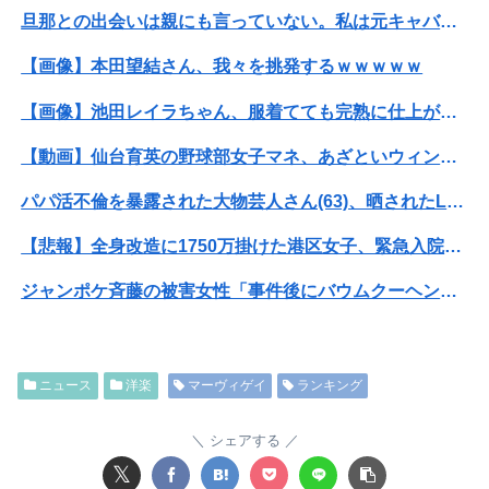
旦那との出会いは親にも言っていない。私は元キャバ嬢で旦那は元ボーイ
【画像】本田望結さん、我々を挑発するｗｗｗｗｗ
【画像】池田レイラちゃん、服着てても完熟に仕上がるｗｗｗｗｗｗｗｗｗｗｗｗｗｗ
【動画】仙台育英の野球部女子マネ、あざといウィンクでお前らの心を鷲掴みｗｗｗｗｗ
パパ活不倫を暴露された大物芸人さん(63)、晒されたLINEが面白すぎるｗｗｗｗｗｗｗｗｗ(画像ｱﾘ)
【悲報】全身改造に1750万掛けた港区女子、緊急入院でNHK報道局との合コンをキャンセル
ジャンポケ斉藤の被害女性「事件後にバウムクーヘン売ったりTikTokライブしててムカついた」
【閲覧注意・動画】大阪で警察に射殺された男の動画、エグい 撃たれてから叫びながら苦しみもがいて死ぬ
【衝撃】ワイのパッパ、会社でナンバーツーになった結果ｗｗｗｗｗｗｗｗｗｗ
ニュース
洋楽
マーヴィゲイ
ランキング
【悲報】映画館の客、ほぼバイオテロレベルのやらかしで観客が避難する事態にｗｗｗｗ
シェアする
【衝撃】クルタ族虐 殺の犯人、ツェリードニヒで確定！クロロの演劇のせいで2人も無駄死ににwwww
𝕏