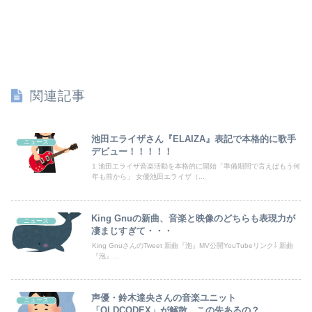
【朗報】巨乳ヒロインさん、主人公の股間に乳を押し当ててしまうwwwww
ユーチューバー「撮影で使うから、この高級時計も車もぜ～んぶ経費でタダ！ｗ」
コンカフェ嬢「生誕祭やるから来て？シャンパン入れてほしい」ワイ「ええよ、なんぼなん？」⇒！
関連記事
【熊本地震】SNSで広がった陰謀論や怪しい募金話、災害時のデマ注意！
退職してしばらく経った頃、元職場の取引先から連絡が来た。話を聞くと納得できない内容で…
池田エライザさん『ELAIZA』表記で本格的に歌手
ニュース
デビュー！！！！！
【悲報】週間少年ジャンプの「グッズ(43億円分)」を注文し全てキャンセルした女逮捕ｗｗｗｗｗｗｗｗ
1 池田エライザ音楽活動を本格的に開始「準備期間で言えばもう何
年も前から」 女優池田エライザ（...
【速報】高市政権、エース級の財務官僚・一松旬氏を左遷「彼は協力的でなかった」財務省の言いなりではないことが判明
King Gnuの新曲、音楽と映像のどちらも表現力が
ニュース
海外「世界で日本を死守するぞ！」 日本の消防署を訪れたちびっ子集団が世界をメロメロに
凄まじすぎて・・・
King GnuさんのTweet 新曲『泡』MV公開YouTubeリンク⇩ 新曲
【悲報】石破茂「日本の財政状況は世界最悪（借金1342兆円）。なのに消費税は先進国の中で際立って低い」
『泡』...
【話題】河内長野市で警官が包丁男を射殺した場面のモザ無し映像が公開される。
声優・鈴木達央さんの音楽ユニット
ニュース
義両親「空き家になるし住んでいいよ」私たち「じゃあお言葉に甘えて…」→引っ越した途端、予想外の出来事が待っていて…
「OLDCODEX」が解散、この先あるの？