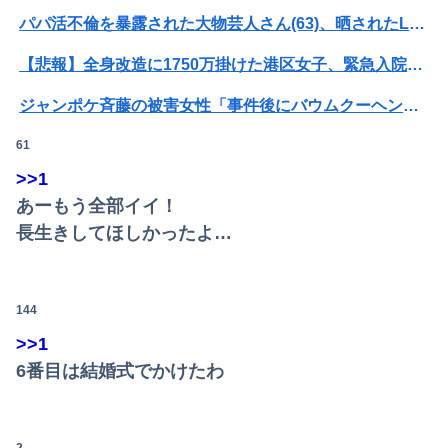
パパ活不倫を暴露された大物芸人さん(63)、晒されたLINEが面白すぎるｗｗｗｗｗｗｗｗｗ(画像ｱﾘ)
【悲報】全身改造に1750万掛けた港区女子、緊急入院でNHK報道局との合コンをキャンセル
ジャンポケ斉藤の被害女性「事件後にバウムクーヘン売ったりTikTokライブしててムカついた」
61
【閲覧注意・動画】大阪で警察に射殺された男の動画、エグい 撃たれてから叫びながら苦しみもがいて死ぬ
>>1
【衝撃】ワイのパッパ、会社でナンバーツーになった結果ｗｗｗｗｗｗｗｗｗｗ
あーもう全部イイ！
【悲報】映画館の客、ほぼバイオテロレベルのやらかしで観客が避難する事態にｗｗｗｗ
長生きしてほしかったよ…
【衝撃】クルタ族虐 殺の犯人、ツェリードニヒで確定！クロロの演劇のせいで2人も無駄死ににwwww
144
【悲報】黒人、卑怯すぎて炎上するｗｗｗｗ
>>1
【閲覧注意】元臆女キャバ嬢の首吊り自●配信、拡散されまくって終わるｗｗｗｗｗｗｗ
6番目は結婚式でかけたわ
彼氏とのデートの会計で彼が「端数の25円出して」正直に出したらこうなったwww
【熊本地震】SNSで広がった陰謀論や怪しい募金話、災害時のデマ注意！