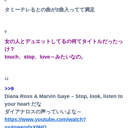
2
退職してしばらく経った頃、元職場の取引先から連絡が来た。話を聞くと納得できない内容で…
タミーテレるとの曲が2曲入ってて満足
【速報】高市政権、エース級の財務官僚・一松旬氏を左遷「彼は協力的でなかった」財務省の言いなりではないことが判明
【悲報】風俗嬢やってる女の末路ｗｗｗｗｗｗｗｗｗｗｗ
9
女の人とデュエットしてるの何てタイトルだったっ
【悲報】週間少年ジャンプの「グッズ(43億円分)」を注文し全てキャンセルした女逮捕ｗｗｗｗｗｗｗｗ
け？
【話題】河内長野市で警官が包丁男を射殺した場面のモザ無し映像が公開される。
touch、stop、love～みたいなの。
義両親「空き家になるし住んでいいよ」私たち「じゃあお言葉に甘えて…」→引っ越した途端、予想外の出来事が待っていて…
【悲報】 福岡県議会「海外視察費」公表！ 3年間で2億6500万円ｗｗｗｗｗｗｗｗｗ
12
>>9
【狂気】米政府「黒人の梅毒患者399人を治療せず放置したらどうなるか見たろ！」→40年間続けてしまう
Diana Ross & Marvin Gaye – Stop, look, listen to
【悲報】教室、ヤンキーがブチ切れでとんでもない空気になるｗｗｗｗ
your heart だな
ダイアナロスの声っていいよな～
【画像】令和のJKさん、あまりにも発育が良すぎるwwwwwwww
https://www.youtube.com/watch?
【朗報】むちむち女子バレー選手さん、脱いでしまう💕
v=4nweodsX9HQ