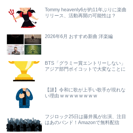
【悲報】黒人、卑怯すぎて炎上するｗｗｗｗ
【狂気】米政府「黒人の梅毒患者399人を治療せず放置したらどうなるか見たろ！」→40年間続けてしまう
Tommy heavenly6が約11年ぶりに楽曲
リリース、活動再開の可能性は？
【閲覧注意】元臆女キャバ嬢の首吊り自●配信、拡散されまくって終わるｗｗｗｗｗｗｗ
【悲報】教室、ヤンキーがブチ切れでとんでもない空気になるｗｗｗｗ
旦那との出会いは親にも言っていない。私は元キャバ嬢で旦那は元ボーイ
【画像】令和のJKさん、あまりにも発育が良すぎるwwwwwwww
2026年6月 おすすめ新曲 洋楽編
【画像】本田望結さん、我々を挑発するｗｗｗｗｗ
【朗報】むちむち女子バレー選手さん、脱いでしまう💕
【画像】池田レイラちゃん、服着てても完熟に仕上がるｗｗｗｗｗｗｗｗｗｗｗｗｗｗ
【動画】御当地アイドルだった頃の今田美桜、レベチｗｗｗｗｗｗｗｗｗｗｗｗｗｗｗｗｗｗ
BTS「グラミー賞エントリーしない」
アジア部門ボイコットで大変なことに
【動画】仙台育英の野球部女子マネ、あざといウィンクでお前らの心を鷲掴みｗｗｗｗｗ
「人間と獣人が共存する社会」を描いた深夜アニメに喫煙、違法薬物の連想シーンも…視聴者批判でBPO議論
パパ活不倫を暴露された大物芸人さん(63)、晒されたLINEが面白すぎるｗｗｗｗｗｗｗｗｗ(画像ｱﾘ)
【正論】有吉氏、「テレビ見ない」発言をする無神経な一般人に憤慨
【謎】令和に歌が上手い歌手が現れな
【悲報】全身改造に1750万掛けた港区女子、緊急入院でNHK報道局との合コンをキャンセル
【動画】YouTuber山口達也さん、チェンソーで竹を切るだけで600万再生ｗｗｗｗｗｗｗｗ
い理由 w w w w w w w w
ジャンポケ斉藤の被害女性「事件後にバウムクーヘン売ったりTikTokライブしててムカついた」
【日向坂46】初日から激アツの内容！！『三期生LIVE』大阪公演のセトリ・レポまとめ
フジロック25日は藤井風が出演、注目
【閲覧注意・動画】大阪で警察に射殺された男の動画、エグい 撃たれてから叫びながら苦しみもがいて死ぬ
【朗報】ガチのおひさまの本棚、ガチでエグいwwwwwwww
はあのバンド！Amazonで無料配信
彼氏とのデートの会計で彼が「端数の25円出して」正直に出したらこうなったwww