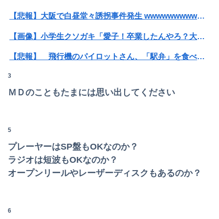
【悲報】大阪で白昼堂々誘拐事件発生 wwwwwwwwwwwwwwwwwwwwwwwwwwwwwwwwwwww
【画像】小学生クソガキ「愛子！卒業したんやろ？大学 ニュースで見たわ」→結果wwwwwwww
【悲報】 飛行機のパイロットさん、「駅弁」を食べていることがバレる……
3
【速報】ワイ（25）、営業から工場のラインへ異動した結果・・・・・・
ＭＤのこともたまには思い出してください
【画像】女性、『大人のおもちゃ』を入れたままMRI検査を受けた結果 →
【朗報】Vtuber界、新たなる『弱男の姫』が爆誕ｗｗｗｗｗｗｗｗｗｗｗ
5
【速報】ひろゆき、離婚wwwwww
プレーヤーはSP盤もOKなのか？
【画像】ハンターハンターさん、ガチで最強の新能力を登場させてしまうｗｗｗｗｗｗｗ
ラジオは短波もOKなのか？
オープンリールやレーザーディスクもあるのか？
【悲報】粗品、永久追放ｗｗｗｗｗｗｗｗｗｗｗｗｗｗｗ（証拠あり）
バイクと複数の車が絡む事故でバイクを運転してた男性が死亡、轢き逃げの可能性も←事故現場の画像で一気に流れが変わる
6
夫の年収が360万で私の年収720万。マンション買いたくてローン審査の用紙書こうとしたら、夫が自分の年収欄に720万円って記入しやがった