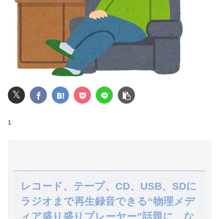
【画像】フォロワー580万！Z世代のカリスマ、水着写真集の発売決定wwwwwさくら、沖縄を舞台にカワイイが爆発！！！
【悲報】女性「男への最大ダメージはこれ」←お前ら耐えられる？
【悲報】大阪で白昼堂々誘拐事件発生 wwwwwwwwwwwwwwwwwwwwwwwwwwwwwwwwwwww
【画像】小学生クソガキ「愛子！卒業したんやろ？大学 ニュースで見たわ」→結果wwwwwwww
𝕏
【悲報】 飛行機のパイロットさん、「駅弁」を食べていることがバレる……
【速報】ワイ（25）、営業から工場のラインへ異動した結果・・・・・・
1
バイクと複数の車が絡む事故でバイクを運転してた男性が死亡、轢き逃げの可能性も←事故現場の画像で一気に流れが変わる
夫の年収が360万で私の年収720万。マンション買いたくてローン審査の用紙書こうとしたら、夫が自分の年収欄に720万円って記入しやがった
日本将棋連盟、公式HPの不正アクセス及び改ざん被害の調査結果公表
レコード、テープ、CD、USB、SDに
ラジオまで再生録音できる“物理メデ
近所奥に持ち去られた小さなバッグ。その中身が偽物だと分かった時、どんな顔をするのか楽しみで…
ィア盛り盛りプレーヤー”話題に な