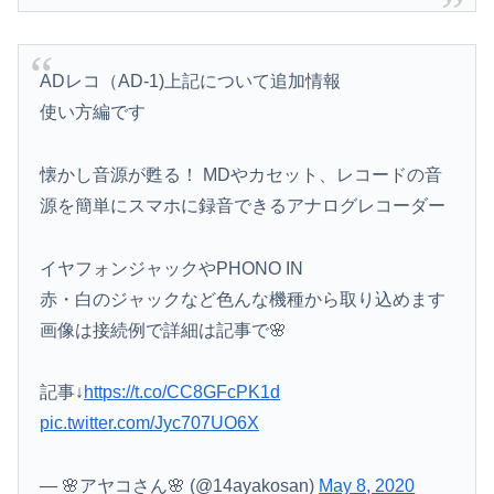
ADレコ（AD-1)上記について追加情報
使い方編です
懐かし音源が甦る！ MDやカセット、レコードの音
源を簡単にスマホに録音できるアナログレコーダー
イヤフォンジャックやPHONO IN
赤・白のジャックなど色んな機種から取り込めます
画像は接続例で詳細は記事で🌸
記事↓
https://t.co/CC8GFcPK1d
pic.twitter.com/Jyc707UO6X
— 🌸アヤコさん🌸 (@14ayakosan)
May 8, 2020