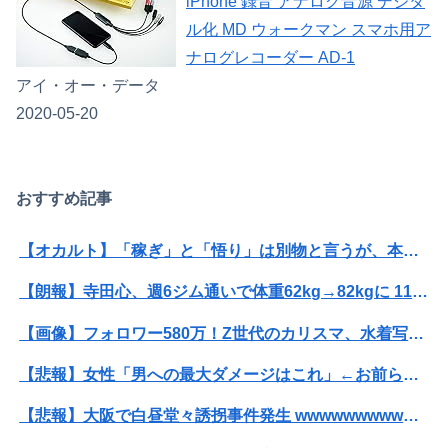
iPhone 録音 アナログ音源 デジタ
ル化 MD ウォークマン スマホ用ア
ナログレコーダー AD-1
アイ・オー・データ
2020-05-20
おすすめ記事
【オカルト】「稼ぎ」と「悟り」は別物と言うが、本当にそうなのか？お金じゃ埋まらない欲の正体。
【朗報】寺田心、週6ジム通いで体重62kg→82kgに 110kgのベンチプレス持ち上げる姿披露（画像あり）
【画像】フォロワー580万！Z世代のカリスマ、水着写真集の発売決定wwwwwさくら、沖縄を舞台にカワイイが爆発！！！
【悲報】女性「男への最大ダメージはこれ」←お前ら耐えられる？
【悲報】大阪で白昼堂々誘拐事件発生 wwwwwwwwwwwwwwwwwwwwwwwwwwwwwwwwwwww