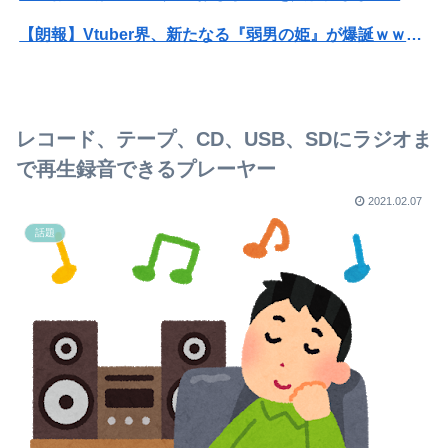
【朗報】Vtuber界、新たなる『弱男の姫』が爆誕ｗｗｗｗｗｗｗｗｗｗｗ
【速報】ひろゆき、離婚wwwwww
【画像】ハンターハンターさん、ガチで最強の新能力を登場させてしまうｗｗｗｗｗｗｗ
レコード、テープ、CD、USB、SDにラジオま
【悲報】粗品、永久追放ｗｗｗｗｗｗｗｗｗｗｗｗｗｗｗ（証拠あり）
で再生録音できるプレーヤー
【画像あり】スケ〇過ぎるタイツ、発売ｗｗｗｗｗｗｗｗｗｗｗｗｗ
2021.02.07
話題
「原爆投下シーン」がある映画ってある？
【衝撃】インデックス投資で「20年後に資産2倍！」とか言ってる奴ｗｗｗｗｗ
配送の仕事に入ってきた年配女性。この人の運転が酷い。対向避けの場所がところどころにある様な、見通しの悪いギリギリの村落の中の道を40〜50キロで走り抜ける
すっぴんが好き
【オカルト】「稼ぎ」と「悟り」は別物と言うが、本当にそうなのか？お金じゃ埋まらない欲の正体。
【朗報】寺田心、週6ジム通いで体重62kg→82kgに 110kgのベンチプレス持ち上げる姿披露（画像あり）