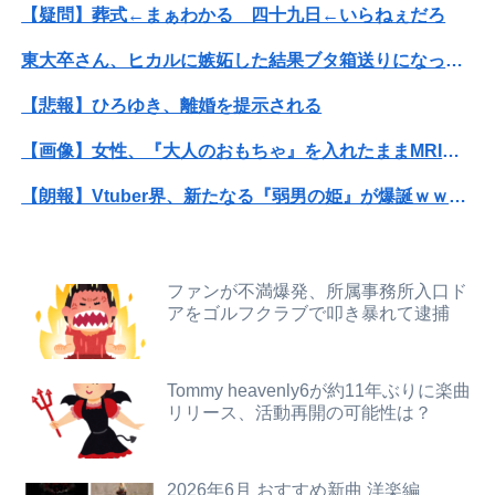
【疑問】葬式←まぁわかる 四十九日←いらねぇだろ
近所奥に持ち去られた小さなバッグ。その中身が偽物だと分かった時、どんな顔をするのか楽しみで…
東大卒さん、ヒカルに嫉妬した結果ブタ箱送りになってしまう…
【悲報】賀喜遥香、インスタ開設→ヲタ「完全に卒業だわ」
【悲報】ひろゆき、離婚を提示される
【画像】ギャル「妹の豊胸お○ぱいおもろすぎ！」www
【画像】女性、『大人のおもちゃ』を入れたままMRI検査を受けた結果 →
病院の待合室で子供がドタバタ走ってギャーギャー騒いでても親はスマホポチポチか談笑で放置
【朗報】Vtuber界、新たなる『弱男の姫』が爆誕ｗｗｗｗｗｗｗｗｗｗｗ
中国、三峡ダムが全開放流。長江流域で深刻な洪水被害
【速報】ひろゆき、離婚wwwwww
【超悲報】明日花キララさん、専門家からあまりにも非情な一言を告げられる
【画像】ハンターハンターさん、ガチで最強の新能力を登場させてしまうｗｗｗｗｗｗｗ
【画像】どのくノ一を快楽責めしたいｗｗｗｗｗ
ファンが不満爆発、所属事務所入口ド
アをゴルフクラブで叩き暴れて逮捕
【悲報】粗品、永久追放ｗｗｗｗｗｗｗｗｗｗｗｗｗｗｗ（証拠あり）
ロシア空挺兵が空挺部隊日を祝うため飛行機から飛び降りて死亡！
【オカルト】「稼ぎ」と「悟り」は別物と言うが、本当にそうなのか？お金じゃ埋まらない欲の正体。
【ｼｺ注意】人妻保育士とゴム無しセク口ス中に剥き出しになったクリ◯リスを弄った結果ｗｗｗｗｗｗｗｗｗｗｗ
Tommy heavenly6が約11年ぶりに楽曲
リリース、活動再開の可能性は？
【朗報】寺田心、週6ジム通いで体重62kg→82kgに 110kgのベンチプレス持ち上げる姿披露（画像あり）
高市総理「物価上昇を上回る賃上げを日本に定着させる」⇒ 国家公務員月給3.51％増へ
【画像】フォロワー580万！Z世代のカリスマ、水着写真集の発売決定wwwwwさくら、沖縄を舞台にカワイイが爆発！！！
【疑問】葬式←まぁわかる 四十九日←いらねぇだろ
2026年6月 おすすめ新曲 洋楽編