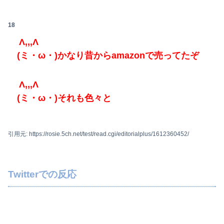
18
Λ,,,Λ
(ミ・ω・)かなり昔からamazonで売ってたぞ
Λ,,,Λ
(ミ・ω・)それも色々と
引用元: https://rosie.5ch.net/test/read.cgi/editorialplus/1612360452/
Twitterでの反応