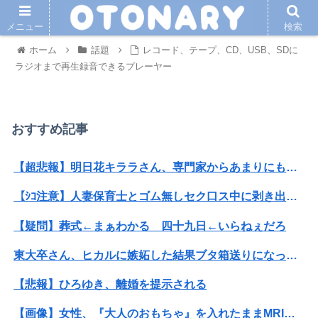
メニュー
検索
ホーム
話題
レコード、テープ、CD、USB、SDに
ラジオまで再生録音できるプレーヤー
おすすめ記事
【超悲報】明日花キララさん、専門家からあまりにも非情な一言を告げられる
【ｼｺ注意】人妻保育士とゴム無しセク口ス中に剥き出しになったクリ◯リスを弄った結果ｗｗｗｗｗｗｗｗｗｗｗ
【疑問】葬式←まぁわかる 四十九日←いらねぇだろ
東大卒さん、ヒカルに嫉妬した結果ブタ箱送りになってしまう…
【悲報】ひろゆき、離婚を提示される
【画像】女性、『大人のおもちゃ』を入れたままMRI検査を受けた結果 →