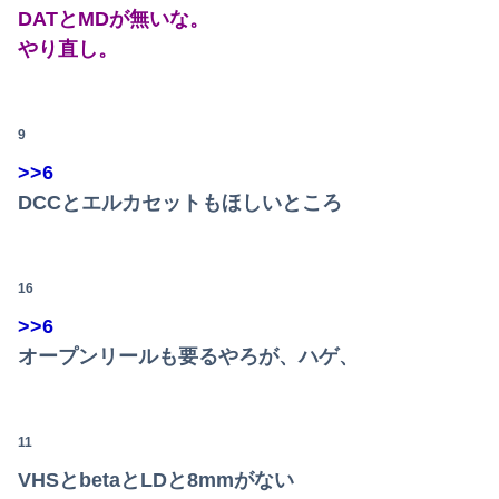
DATとMDが無いな。
日本将棋連盟、公式HPの不正アクセス及び改ざん被害の調査結果公表
やり直し。
近所奥に持ち去られた小さなバッグ。その中身が偽物だと分かった時、どんな顔をするのか楽しみで…
【悲報】賀喜遥香、インスタ開設→ヲタ「完全に卒業だわ」
9
>>6
【画像】ギャル「妹の豊胸お○ぱいおもろすぎ！」www
DCCとエルカセットもほしいところ
病院の待合室で子供がドタバタ走ってギャーギャー騒いでても親はスマホポチポチか談笑で放置
中国、三峡ダムが全開放流。長江流域で深刻な洪水被害
16
【超悲報】明日花キララさん、専門家からあまりにも非情な一言を告げられる
>>6
オープンリールも要るやろが、ハゲ、
【画像】どのくノ一を快楽責めしたいｗｗｗｗｗ
ロシア空挺兵が空挺部隊日を祝うため飛行機から飛び降りて死亡！
11
【ｼｺ注意】人妻保育士とゴム無しセク口ス中に剥き出しになったクリ◯リスを弄った結果ｗｗｗｗｗｗｗｗｗｗｗ
VHSとbetaとLDと8mmがない