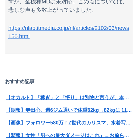
すが、全機種MDは未対応。この点については、
悲しむ声も多数上がっていました。
https://nlab.itmedia.co.jp/nl/articles/2102/03/news
150.html
おすすめ記事
【オカルト】「稼ぎ」と「悟り」は別物と言うが、本当にそうなのか？お金じゃ埋まらない欲の正体。
【朗報】寺田心、週6ジム通いで体重62kg→82kgに 110kgのベンチプレス持ち上げる姿披露（画像あり）
【画像】フォロワー580万！Z世代のカリスマ、水着写真集の発売決定wwwwwさくら、沖縄を舞台にカワイイが爆発！！！
【悲報】女性「男への最大ダメージはこれ」←お前ら耐えられる？