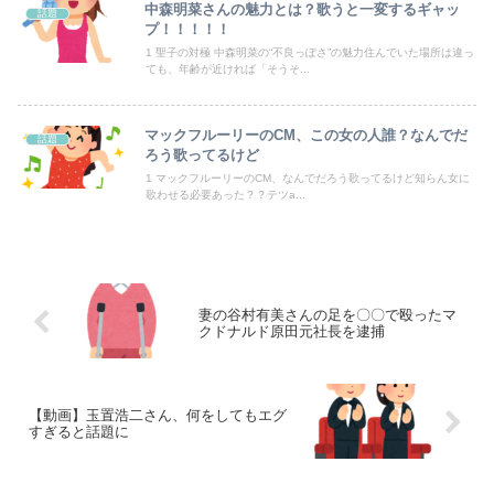
中森明菜さんの魅力とは？歌うと一変するギャッ
話題
プ！！！！！
【画像】Ｘ民「人生がつまらないと感じている人へ。今すぐ『これ』をやってください。」6.9万いいね
1 聖子の対極 中森明菜の“不良っぽさ”の魅力住んでいた場所は違っ
ても、年齢が近ければ「そうそ...
【画像】NHK女子アナさん、あずにゃんのあずにゃんが張ってしまう
中国、三峡ダムが全開放流。長江流域で深刻な洪水被害
マックフルーリーのCM、この女の人誰？なんでだ
話題
ろう歌ってるけど
1 マックフルーリーのCM、なんでだろう歌ってるけど知らん女に
歌わせる必要あった？？テツa...
Powered by livedoor 相互RSS
妻の谷村有美さんの足を〇〇で殴ったマ
クドナルド原田元社長を逮捕
【動画】玉置浩二さん、何をしてもエグ
すぎると話題に