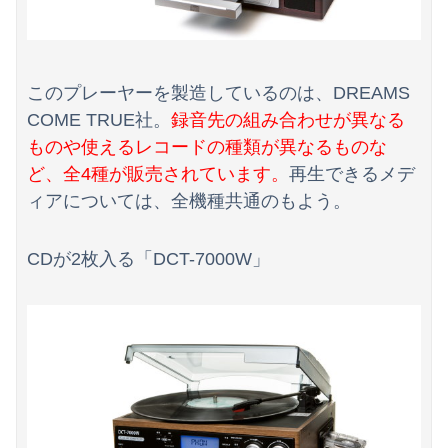
【画像】Ｘ民「人生がつまらないと感じている人へ。今すぐ『これ』をやってください。」6.9万いいね
【画像】NHK女子アナさん、あずにゃんのあずにゃんが張ってしまう
中国、三峡ダムが全開放流。長江流域で深刻な洪水被害
このプレーヤーを製造しているのは、DREAMS
COME TRUE社。
録音先の組み合わせが異なる
ものや使えるレコードの種類が異なるものな
ど、全4種が販売されています。
再生できるメデ
ィアについては、全機種共通のもよう。
CDが2枚入る「DCT-7000W」