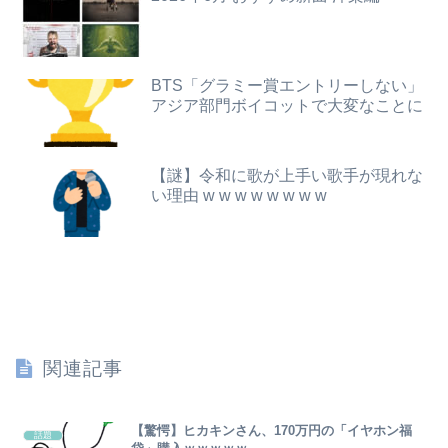
【悲報】女性「男への最大ダメージはこれ」←お前ら耐えられる？
【画像】Ｘ民「人生がつまらないと感じている人へ。今すぐ『これ』をやってください。」6.9万いいね
【悲報】大阪で白昼堂々誘拐事件発生 wwwwwwwwwwwwwwwwwwwwwwwwwwwwwwwwwwww
東大卒さん、ヒカルに嫉妬した結果ブタ箱送りになってしまう…
BTS「グラミー賞エントリーしない」
【画像】小学生クソガキ「愛子！卒業したんやろ？大学 ニュースで見たわ」→結果wwwwwwww
【画像】NHK女子アナさん、あずにゃんのあずにゃんが張ってしまう
アジア部門ボイコットで大変なことに
【悲報】 飛行機のパイロットさん、「駅弁」を食べていることがバレる……
【悲報】ひろゆき、離婚を提示される
【謎】令和に歌が上手い歌手が現れな
【速報】ワイ（25）、営業から工場のラインへ異動した結果・・・・・・
中国、三峡ダムが全開放流。長江流域で深刻な洪水被害
い理由 w w w w w w w w
バイクと複数の車が絡む事故でバイクを運転してた男性が死亡、轢き逃げの可能性も←事故現場の画像で一気に流れが変わる
夫の年収が360万で私の年収720万。マンション買いたくてローン審査の用紙書こうとしたら、夫が自分の年収欄に720万円って記入しやがった
日本将棋連盟、公式HPの不正アクセス及び改ざん被害の調査結果公表
近所奥に持ち去られた小さなバッグ。その中身が偽物だと分かった時、どんな顔をするのか楽しみで…
関連記事
【悲報】賀喜遥香、インスタ開設→ヲタ「完全に卒業だわ」
【画像】ギャル「妹の豊胸お○ぱいおもろすぎ！」www
【驚愕】ヒカキンさん、170万円の「イヤホン福
話題