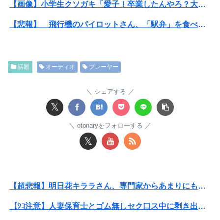
【画像】小学生クソガキ「愛子！卒業したんやろ？大学 ニュースで見たわ」→結果wwwwwwww
【悲報】 飛行機のパイロットさん、「駅弁」を食べていることがバレる……
【速報】ワイ（25）、営業から工場のラインへ異動した結果・・・・・・
【画像】女性、『大人のおもちゃ』を入れたままMRI検査を受けた結果 →
話題
オーディオ
プレーヤー
【朗報】Vtuber界、新たなる『弱男の姫』が爆誕ｗｗｗｗｗｗｗｗｗｗｗ
シェアする
【速報】ひろゆき、離婚wwwwww
𝕏
【画像】ハンターハンターさん、ガチで最強の新能力を登場させてしまうｗｗｗｗｗｗｗ
otonaryをフォローする
𝕏
【悲報】粗品、永久追放ｗｗｗｗｗｗｗｗｗｗｗｗｗｗｗ（証拠あり）
バイクと複数の車が絡む事故でバイクを運転してた男性が死亡、轢き逃げの可能性も←事故現場の画像で一気に流れが変わる
【超悲報】明日花キララさん、専門家からあまりにも非情な一言を告げられる
夫の年収が360万で私の年収720万。マンション買いたくてローン審査の用紙書こうとしたら、夫が自分の年収欄に720万円って記入しやがった
【ｼｺ注意】人妻保育士とゴム無しセク口ス中に剥き出しになったクリ◯リスを弄った結果ｗｗｗｗｗｗｗｗｗｗｗ
日本将棋連盟、公式HPの不正アクセス及び改ざん被害の調査結果公表