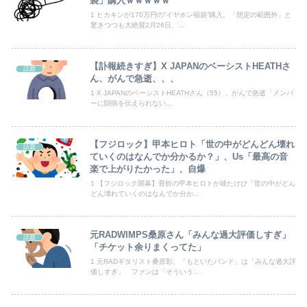
袋」購入ｗｗｗｗｗ
病院の待合室で子供がドタバタ走ってギャーギャー騒いでても親はスマホポチポチか談笑で放置
1 ヒカキンが170万円の“イヤホン福袋”購入。「想定の範囲外」と
驚きつつも大絶賛2月26日、...
【悲報】日本人、バカかもしれない。食品消費税減税（8%→1%）に93.2%の国民が賛成してしまう
【訃報続きすぎ】X JAPANのベーシストHEATHさ
話題
【画像あり】スケ〇過ぎるタイツ、発売ｗｗｗｗｗｗｗｗｗｗｗｗｗ
ん、がんで急逝、、、
1 X JAPANのベーシストHEATHさん（55）、がんで急逝「メンバ
【衝撃】インデックス投資で「20年後に資産2倍！」とか言ってる奴ｗｗｗｗｗ
ーに闘病を伝えられない...
【画像】暴走族のセ〇クス、エチエチすぎるｗｗｗwｗｗｗｗｗｗｗｗ
【フジロック】甲本ヒロト「世の中がどんどん壊れ
話題
【画像】どのくノ一を快楽責めしたいｗｗｗｗｗ
ていくのはなんでか分かるか？」、Us「最高の音
楽で上がりたかった」、自爆
中国、三峡ダムが全開放流。長江流域で深刻な洪水被害
1 【フジロック開幕】骨折の甲本ヒロトが雄たけび「世の中がどん
どん壊れていくのはなんでか分か...
漫画史上最高傑作、ついにこの6つに絞られる！！！
元RADWIMPS桑原さん「みんな過大評価しすぎ」
話題
高市総理「物価上昇を上回る賃上げを日本に定着させる」⇒ 国家公務員月給3.51％増へ
「チケット余りまくってた」
1 元RADギタリスト桑原彰、「もといたバンド」は「みんな過大評
ロシア空挺兵が空挺部隊日を祝うため飛行機から飛び降りて死亡！
価しすぎ」 ファンは「そういう...
海外「日本は戦勝国なんだよ」 戦後の日本人の特別な生き様に各国から称賛の声