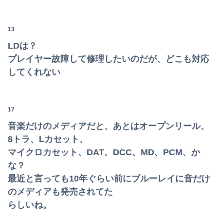
高市総理「物価上昇を上回る賃上げを日本に定着させる」⇒ 国家公務員月給3.51％増へ
【疑問】葬式←まぁわかる 四十九日←いらねぇだろ
13
【画像】Ｘ民「人生がつまらないと感じている人へ。今すぐ『これ』をやってください。」6.9万いいね
LDは？
プレイヤー故障して修理したいのだが、どこも対応
東大卒さん、ヒカルに嫉妬した結果ブタ箱送りになってしまう…
してくれない
【画像】NHK女子アナさん、あずにゃんのあずにゃんが張ってしまう
【悲報】ひろゆき、離婚を提示される
17
中国、三峡ダムが全開放流。長江流域で深刻な洪水被害
音楽だけのメディアだと、あとはオープンリール、
8トラ、Lカセット、
マイクロカセット、DAT、DCC、MD、PCM、か
な？
最近と言っても10年ぐらい前にブルーレイに音だけ
のメディアも発売されてた
らしいね。