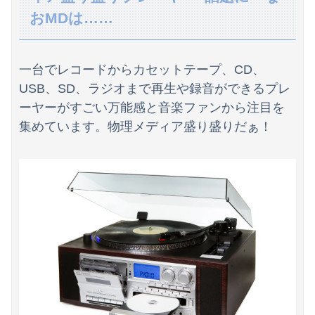
【悲報】賀喜遥香、インスタ開設→ヲタ「完全に卒業だわ」
おMDは……
【画像】ギャル「妹の豊胸お○ぱいおもろすぎ！」www
病院の待合室で子供がドタバタ走ってギャーギャー騒いでても親はスマホポチポチか談笑で放置
一台でレコードからカセットテープ、CD、
USB、SD、ラジオまで再生や録音ができるプレ
【悲報】日本人、バカかもしれない。食品消費税減税（8%→1%）に93.2%の国民が賛成してしまう
ーヤーがすごい万能感と音楽ファンから注目を
【画像】暴走族のセ〇クス、エチエチすぎるｗｗｗwｗｗｗｗｗｗｗｗ
集めています。物理メディア盛り盛りだぁ！
【画像】どのくノ一を快楽責めしたいｗｗｗｗｗ
中国、三峡ダムが全開放流。長江流域で深刻な洪水被害
漫画史上最高傑作、ついにこの6つに絞られる！！！
高市総理「物価上昇を上回る賃上げを日本に定着させる」⇒ 国家公務員月給3.51％増へ
ロシア空挺兵が空挺部隊日を祝うため飛行機から飛び降りて死亡！
海外「日本は戦勝国なんだよ」 戦後の日本人の特別な生き様に各国から称賛の声