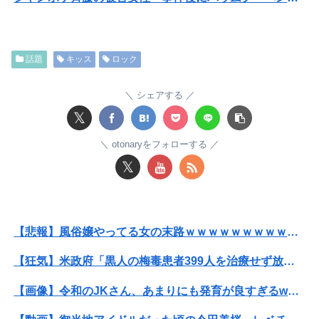
【閲覧注意・動画】大阪で警察に射殺された男の動画、エグい 撃たれてから叫びながら苦しみもがいて死ぬ
【衝撃】ワイのパッパ、会社でナンバーツーになった結果ｗｗｗｗｗｗｗｗｗｗ
話題
キッス
ロック
【悲報】映画館の客、ほぼバイオテロレベルのやらかしで観客が避難する事態にｗｗｗｗ
シェアする
【衝撃】クルタ族虐 殺の犯人、ツェリードニヒで確定！クロロの演劇のせいで2人も無駄死ににwwww
𝕏
【悲報】黒人、卑怯すぎて炎上するｗｗｗｗ
otonaryをフォローする
𝕏
【閲覧注意】元臆女キャバ嬢の首吊り自●配信、拡散されまくって終わるｗｗｗｗｗｗｗ
彼氏とのデートの会計で彼が「端数の25円出して」正直に出したらこうなったwww
【悲報】風俗嬢やってる女の末路ｗｗｗｗｗｗｗｗｗｗｗ
【熊本地震】SNSで広がった陰謀論や怪しい募金話、災害時のデマ注意！
【狂気】米政府「黒人の梅毒患者399人を治療せず放置したらどうなるか見たろ！」→40年間続けてしまう
退職してしばらく経った頃、元職場の取引先から連絡が来た。話を聞くと納得できない内容で…
【画像】令和のJKさん、あまりにも発育が良すぎるwwwwwwww
【速報】高市政権、エース級の財務官僚・一松旬氏を左遷「彼は協力的でなかった」財務省の言いなりではないことが判明