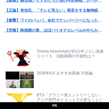
【動画】御当地アイドルだった頃の今田美桜、レベチｗｗｗｗｗｗｗｗｗｗｗｗｗｗｗｗｗｗ
【悲報】風俗嬢やってる女の末路ｗｗｗｗｗｗｗｗｗｗｗ
【正論】有吉氏、「テレビ見ない」発言をする無神経な一般人に憤慨
【悲報】週間少年ジャンプの「グッズ(43億円分)」を注文し全てキャンセルした女逮捕ｗｗｗｗｗｗｗｗ
【衝撃】ワイのパッパ、会社でナンバーツーになった結果ｗｗｗｗｗｗｗｗｗｗ
【話題】河内長野市で警官が包丁男を射殺した場面のモザ無し映像が公開される。
【悲報】映画館の客、ほぼバイオテロレベルのやらかしで観客が避難する事態にｗｗｗｗ
義両親「空き家になるし住んでいいよ」私たち「じゃあお言葉に甘えて…」→引っ越した途端、予想外の出来事が待っていて…
【衝撃】クルタ族虐 殺の犯人、ツェリードニヒで確定！クロロの演劇のせいで2人も無駄死ににwwww
【悲報】 福岡県議会「海外視察費」公表！ 3年間で2億6500万円ｗｗｗｗｗｗｗｗｗ
【悲報】黒人、卑怯すぎて炎上するｗｗｗｗ
【狂気】米政府「黒人の梅毒患者399人を治療せず放置したらどうなるか見たろ！」→40年間続けてしまう
Tommy heavenly6が約11年ぶりに楽曲
リリース、活動再開の可能性は？
【閲覧注意】元臆女キャバ嬢の首吊り自●配信、拡散されまくって終わるｗｗｗｗｗｗｗ
【悲報】教室、ヤンキーがブチ切れでとんでもない空気になるｗｗｗｗ
旦那との出会いは親にも言っていない。私は元キャバ嬢で旦那は元ボーイ
【画像】令和のJKさん、あまりにも発育が良すぎるwwwwwwww
2026年6月 おすすめ新曲 洋楽編
【画像】本田望結さん、我々を挑発するｗｗｗｗｗ
【朗報】むちむち女子バレー選手さん、脱いでしまう💕
【画像】池田レイラちゃん、服着てても完熟に仕上がるｗｗｗｗｗｗｗｗｗｗｗｗｗｗ
【動画】御当地アイドルだった頃の今田美桜、レベチｗｗｗｗｗｗｗｗｗｗｗｗｗｗｗｗｗｗ
BTS「グラミー賞エントリーしない」
アジア部門ボイコットで大変なことに
【動画】仙台育英の野球部女子マネ、あざといウィンクでお前らの心を鷲掴みｗｗｗｗｗ
「人間と獣人が共存する社会」を描いた深夜アニメに喫煙、違法薬物の連想シーンも…視聴者批判でBPO議論
PR