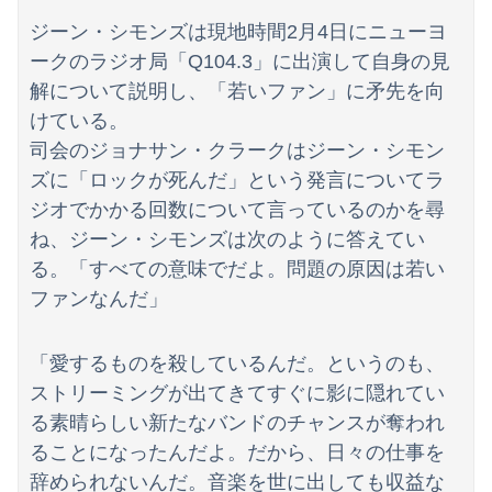
【動画】YouTuber山口達也さん、チェンソーで竹を切るだけで600万再生ｗｗｗｗｗｗｗｗ
ジーン・シモンズは現地時間2月4日にニューヨ
【日向坂46】初日から激アツの内容！！『三期生LIVE』大阪公演のセトリ・レポまとめ
ークのラジオ局「Q104.3」に出演して自身の見
解について説明し、「若いファン」に矛先を向
【朗報】ガチのおひさまの本棚、ガチでエグいwwwwwwww
けている。
司会のジョナサン・クラークはジーン・シモン
ズに「ロックが死んだ」という発言についてラ
ジオでかかる回数について言っているのかを尋
ね、ジーン・シモンズは次のように答えてい
る。「すべての意味でだよ。問題の原因は若い
ファンなんだ」
「愛するものを殺しているんだ。というのも、
ストリーミングが出てきてすぐに影に隠れてい
る素晴らしい新たなバンドのチャンスが奪われ
ることになったんだよ。だから、日々の仕事を
辞められないんだ。音楽を世に出しても収益な