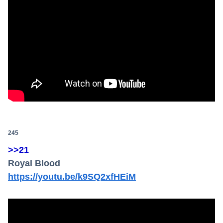
245
>>21
Royal Blood
https://youtu.be/k9SQ2xfHEiM