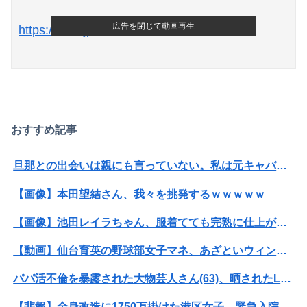
広告を閉じて動画再生
https://nme-jp.com/news/98431/
Powered by livedoor 相互RSS
おすすめ記事
旦那との出会いは親にも言っていない。私は元キャバ嬢で旦那は元ボーイ
【画像】本田望結さん、我々を挑発するｗｗｗｗｗ
【画像】池田レイラちゃん、服着てても完熟に仕上がるｗｗｗｗｗｗｗｗｗｗｗｗｗｗ
【動画】仙台育英の野球部女子マネ、あざといウィンクでお前らの心を鷲掴みｗｗｗｗｗ
パパ活不倫を暴露された大物芸人さん(63)、晒されたLINEが面白すぎるｗｗｗｗｗｗｗｗｗ(画像ｱﾘ)
【悲報】全身改造に1750万掛けた港区女子、緊急入院でNHK報道局との合コンをキャンセル