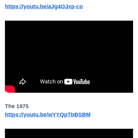
「人間と獣人が共存する社会」を描いた深夜アニメに喫煙、違法薬物の連想シーンも…視聴者批判でBPO議論
https://youtu.be/aJg4OJxp-co
【正論】有吉氏、「テレビ見ない」発言をする無神経な一般人に憤慨
【動画】YouTuber山口達也さん、チェンソーで竹を切るだけで600万再生ｗｗｗｗｗｗｗｗ
【日向坂46】初日から激アツの内容！！『三期生LIVE』大阪公演のセトリ・レポまとめ
【朗報】ガチのおひさまの本棚、ガチでエグいwwwwwwww
The 1975
https://youtu.be/wYYQpTbBSBM