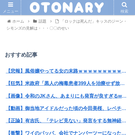
メニュー
検索
ホーム
話題
「ロックは死んだ」キッスのジーン・
シモンズの見解は・・・〇〇のせい
おすすめ記事
【悲報】風俗嬢やってる女の末路ｗｗｗｗｗｗｗｗｗｗｗ
【狂気】米政府「黒人の梅毒患者399人を治療せず放置したらどうなるか見たろ！」→40年間続けてしまう
【画像】令和のJKさん、あまりにも発育が良すぎるwwwwwwww
【動画】御当地アイドルだった頃の今田美桜、レベチｗｗｗｗｗｗｗｗｗｗｗｗｗｗｗｗｗｗ
【正論】有吉氏、「テレビ見ない」発言をする無神経な一般人に憤慨
【衝撃】ワイのパッパ、会社でナンバーツーになった結果ｗｗｗｗｗｗｗｗｗｗ