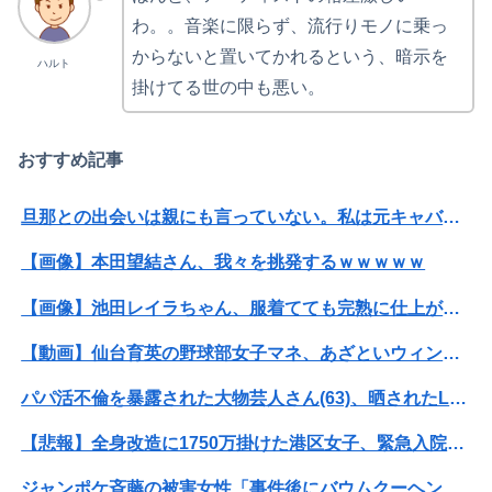
わ。。音楽に限らず、流行りモノに乗っ
からないと置いてかれるという、暗示を
ハルト
掛けてる世の中も悪い。
おすすめ記事
旦那との出会いは親にも言っていない。私は元キャバ嬢で旦那は元ボーイ
【画像】本田望結さん、我々を挑発するｗｗｗｗｗ
【画像】池田レイラちゃん、服着てても完熟に仕上がるｗｗｗｗｗｗｗｗｗｗｗｗｗｗ
【動画】仙台育英の野球部女子マネ、あざといウィンクでお前らの心を鷲掴みｗｗｗｗｗ
パパ活不倫を暴露された大物芸人さん(63)、晒されたLINEが面白すぎるｗｗｗｗｗｗｗｗｗ(画像ｱﾘ)
【悲報】全身改造に1750万掛けた港区女子、緊急入院でNHK報道局との合コンをキャンセル
ジャンポケ斉藤の被害女性「事件後にバウムクーヘン売ったりTikTokライブしててムカついた」