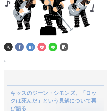
【画像】池田レイラちゃん、服着てても完熟に仕上がるｗｗｗｗｗｗｗｗｗｗｗｗｗｗ
【動画】仙台育英の野球部女子マネ、あざといウィンクでお前らの心を鷲掴みｗｗｗｗｗ
パパ活不倫を暴露された大物芸人さん(63)、晒されたLINEが面白すぎるｗｗｗｗｗｗｗｗｗ(画像ｱﾘ)
【悲報】全身改造に1750万掛けた港区女子、緊急入院でNHK報道局との合コンをキャンセル
𝕏
ジャンポケ斉藤の被害女性「事件後にバウムクーヘン売ったりTikTokライブしててムカついた」
【閲覧注意・動画】大阪で警察に射殺された男の動画、エグい 撃たれてから叫びながら苦しみもがいて死ぬ
1
彼氏とのデートの会計で彼が「端数の25円出して」正直に出したらこうなったwww
ユーチューバー「撮影で使うから、この高級時計も車もぜ～んぶ経費でタダ！ｗ」
【熊本地震】SNSで広がった陰謀論や怪しい募金話、災害時のデマ注意！
キッスのジーン・シモンズ、「ロッ
クは死んだ」という見解について再
退職してしばらく経った頃、元職場の取引先から連絡が来た。話を聞くと納得できない内容で…
び語る