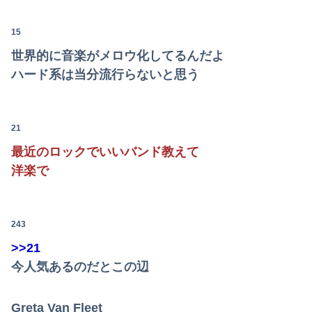
【速報】高市政権、エース級の財務官僚・一松旬氏を左遷「彼は協力的でなかった」財務省の言いなりではないことが判明
【悲報】風俗嬢やってる女の末路ｗｗｗｗｗｗｗｗｗｗｗ
15
世界的に音楽がメロウ化してるんだよ
【悲報】週間少年ジャンプの「グッズ(43億円分)」を注文し全てキャンセルした女逮捕ｗｗｗｗｗｗｗｗ
ハード系は当分流行らないと思う
【話題】河内長野市で警官が包丁男を射殺した場面のモザ無し映像が公開される。
義両親「空き家になるし住んでいいよ」私たち「じゃあお言葉に甘えて…」→引っ越した途端、予想外の出来事が待っていて…
21
【悲報】 福岡県議会「海外視察費」公表！ 3年間で2億6500万円ｗｗｗｗｗｗｗｗｗ
最近のロックでいいバンド教えて
洋楽で
【狂気】米政府「黒人の梅毒患者399人を治療せず放置したらどうなるか見たろ！」→40年間続けてしまう
【悲報】教室、ヤンキーがブチ切れでとんでもない空気になるｗｗｗｗ
243
【画像】令和のJKさん、あまりにも発育が良すぎるwwwwwwww
>>21
【朗報】むちむち女子バレー選手さん、脱いでしまう💕
今人気あるのだとこの辺
【動画】御当地アイドルだった頃の今田美桜、レベチｗｗｗｗｗｗｗｗｗｗｗｗｗｗｗｗｗｗ
Greta Van Fleet