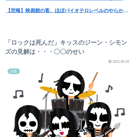
【悲報】映画館の客、ほぼバイオテロレベルのやらかしで観客が避難する事態にｗｗｗｗ
【衝撃】クルタ族虐 殺の犯人、ツェリードニヒで確定！クロロの演劇のせいで2人も無駄死ににwwww
【悲報】黒人、卑怯すぎて炎上するｗｗｗｗ
「ロックは死んだ」キッスのジーン・シモン
【閲覧注意】元臆女キャバ嬢の首吊り自●配信、拡散されまくって終わるｗｗｗｗｗｗｗ
ズの見解は・・・〇〇のせい
【朗報】巨乳ヒロインさん、主人公の股間に乳を押し当ててしまうwwwww
2021.02.10
話題
コンカフェ嬢「生誕祭やるから来て？シャンパン入れてほしい」ワイ「ええよ、なんぼなん？」⇒！
巨乳女さん「この度、Tiffanyの婚約指輪を貰いました。結婚しました。弱男息してる？？」
“獣人”共存の深夜アニメで喫煙、違法薬物の連想シーンも…視聴者批判でBPO議論
【悲報】ワイが「そばがらの枕」を使わなくなった理由ｗｗｗｗｗｗ
旦那との出会いは親にも言っていない。私は元キャバ嬢で旦那は元ボーイ
【画像】本田望結さん、我々を挑発するｗｗｗｗｗ