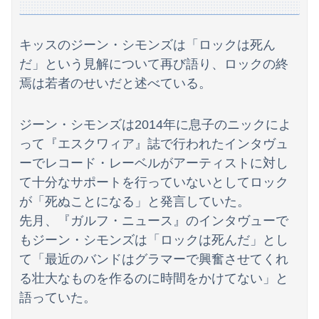
【悲報】週間少年ジャンプの「グッズ(43億円分)」を注文し全てキャンセルした女逮捕ｗｗｗｗｗｗｗｗ
【速報】高市政権、エース級の財務官僚・一松旬氏を左遷「彼は協力的でなかった」財務省の言いなりではないことが判明
キッスのジーン・シモンズは「ロックは死ん
海外「世界で日本を死守するぞ！」 日本の消防署を訪れたちびっ子集団が世界をメロメロに
だ」という見解について再び語り、ロックの終
焉は若者のせいだと述べている。
【悲報】石破茂「日本の財政状況は世界最悪（借金1342兆円）。なのに消費税は先進国の中で際立って低い」
【話題】河内長野市で警官が包丁男を射殺した場面のモザ無し映像が公開される。
ジーン・シモンズは2014年に息子のニックによ
って『エスクワィア』誌で行われたインタヴュ
義両親「空き家になるし住んでいいよ」私たち「じゃあお言葉に甘えて…」→引っ越した途端、予想外の出来事が待っていて…
ーでレコード・レーベルがアーティストに対し
【悲報】教室、ヤンキーがブチ切れでとんでもない空気になるｗｗｗｗ
て十分なサポートを行っていないとしてロック
が「死ぬことになる」と発言していた。
【悲報】 福岡県議会「海外視察費」公表！ 3年間で2億6500万円ｗｗｗｗｗｗｗｗｗ
先月、『ガルフ・ニュース』のインタヴューで
【謎】「アニメで泣いた」←まあ分かる「漫画で泣いた」←お、おう「小説で泣いた」←は？
もジーン・シモンズは「ロックは死んだ」とし
て「最近のバンドはグラマーで興奮させてくれ
【朗報】むちむち女子バレー選手さん、脱いでしまう💕
る壮大なものを作るのに時間をかけてない」と
「人間と獣人が共存する社会」を描いた深夜アニメに喫煙、違法薬物の連想シーンも…視聴者批判でBPO議論
語っていた。