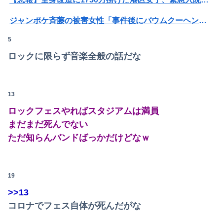
ジャンポケ斉藤の被害女性「事件後にバウムクーヘン売ったりTikTokライブしててムカついた」
5
【閲覧注意・動画】大阪で警察に射殺された男の動画、エグい 撃たれてから叫びながら苦しみもがいて死ぬ
ロックに限らず音楽全般の話だな
【衝撃】ワイのパッパ、会社でナンバーツーになった結果ｗｗｗｗｗｗｗｗｗｗ
【悲報】映画館の客、ほぼバイオテロレベルのやらかしで観客が避難する事態にｗｗｗｗ
13
【衝撃】クルタ族虐 殺の犯人、ツェリードニヒで確定！クロロの演劇のせいで2人も無駄死ににwwww
ロックフェスやればスタジアムは満員
【悲報】黒人、卑怯すぎて炎上するｗｗｗｗ
まだまだ死んでない
ただ知らんバンドばっかだけどなｗ
【閲覧注意】元臆女キャバ嬢の首吊り自●配信、拡散されまくって終わるｗｗｗｗｗｗｗ
彼氏とのデートの会計で彼が「端数の25円出して」正直に出したらこうなったwww
19
【熊本地震】SNSで広がった陰謀論や怪しい募金話、災害時のデマ注意！
>>13
退職してしばらく経った頃、元職場の取引先から連絡が来た。話を聞くと納得できない内容で…
コロナでフェス自体が死んだがな