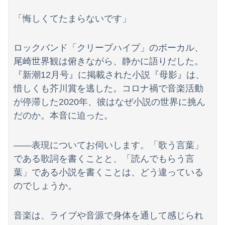
祖父が亡くなって遺品整理してたら大量の手紙が出てきた。全部同じ女性で祖父と恋愛関係だったっぽい
「悔しくてたまらないです」
消費税減税に反対した10人の自民党議員がこちらwwwwwwwwwwwwwwwwwwwwww
嫁「900円の格安肉塊が600円の舞茸に漬けるだけで極上肉に！！」ワイ「・・・」→こうなるwww
ロックバンド「クリープハイプ」のボーカル、
尾崎世界観は俯きながら、静かに語りだした。
【動画】半ケツ祭り、限界突破ｗｗｗｗｗｗｗｗｗｗｗｗｗ
『新潮12月号』に掲載された小説『母影』は、
【物議】倉田真由美さん「警官を非難する人間は、一体誰の命を守りたいのか」
惜しくも芥川賞を逃した。コロナ禍で音楽活動
が停滞した2020年、彼はなぜ小説の世界に挑ん
好きな女の子から預かったHDDの中から、とんでもないモノを発見してしまった
だのか。本音に迫った。
【動画】仲間に花火を水平撃ちしようとして障害を負ったかもしれない事故。
――表現についてお伺いします。「歌う言葉」
フェミさん「女性視点の避難所を提言します」
である歌詞を書くことと、「読んでもらう言
【｛あんこ｝やる夫達は異世界でのし上がりたいようです】 【第６３話：白熱する戦闘！】
葉」である小説を書くことは、どう違っている
のでしょうか。
【悲報】サイゼ絵師、アカウント停止に追い込まれるwwwwwww
【画像】「アズールレーン びそくぜんしんっ！にっ！！」、マジのガチでシコらせにくるｗｗｗｗｗ
音楽は、ライブや音源で身体を通して感じられ