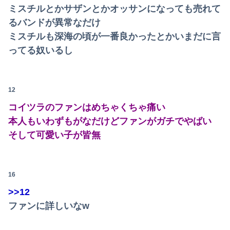
ミスチルとかサザンとかオッサンになっても売れて
【日向坂46】歴代の“点数”一覧、更新される
るバンドが異常なだけ
【うなぎとにんにく】焼き鳥焼いてるから見てクレメンスｗｗｗ（画像あり）
ミスチルも深海の頃が一番良かったとかいまだに言
ってる奴いるし
【朗報】後藤真希 「無毛女性器生チラ＆乳の首ポロリ」計画
祖父が亡くなって遺品整理してたら大量の手紙が出てきた。全部同じ女性で祖父と恋愛関係だったっぽい
12
【物議】倉田真由美さん「警官を非難する人間は、一体誰の命を守りたいのか」
コイツラのファンはめちゃくちゃ痛い
【悲報】大阪のホテル、ヤバすぎて大炎上…「大阪の洗礼を受けました」
本人もいわずもがなだけどファンがガチでやばい
そして可愛い子が皆無
【動画】半ケツ祭り、限界突破ｗｗｗｗｗｗｗｗｗｗｗｗｗ
フェミさん「女性視点の避難所を提言します」
16
【動画】新型のさすまた、限界突破ｗｗｗｗｗｗ
>>12
【動画】仲間に花火を水平撃ちしようとして障害を負ったかもしれない事故。
ファンに詳しいなw
高市早苗、ガチで日銀に財政ファイナンスを申し入れて円売りパニックを引き起こす