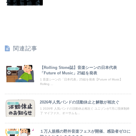
糸谷哲郎九段の哲学的将棋観
【日向坂46】歴代の“点数”一覧、更新される
【うなぎとにんにく】焼き鳥焼いてるから見てクレメンスｗｗｗ（画像あり）
【朗報】後藤真希 「無毛女性器生チラ＆乳の首ポロリ」計画
関連記事
祖父が亡くなって遺品整理してたら大量の手紙が出てきた。全部同じ女性で祖父と恋愛関係だったっぽい
消費税減税に反対した10人の自民党議員がこちらwwwwwwwwwwwwwwwwwwwwww
【Rolling Stone誌】音楽シーンの日本代表
話題
「Future of Music」25組を発表
【衝撃】老害の親父がヤバすぎるｗｗｗｗ 親父「カレー作って」俺「はい」親父「玉ねぎはみじん切りで炒めて」俺「はい（めんどくさいからジューサー使お）」俺「できた」→結果…
1 音楽シーンの「日本代表」25組を発表【Future of Music】
Rolling ...
【ハンターハンター】これくらいの操作系でいい
2026年人気バンドの活動休止と解散が相次ぐ
話題
嫁「900円の格安肉塊が600円の舞茸に漬けるだけで極上肉に！！」ワイ「・・・」→こうなるwww
1 2026年 人気バンドの活動休止相次ぐ ユニゾンが7月に現体制終
了 マイファス、オーサムも...
【動画】半ケツ祭り、限界突破ｗｗｗｗｗｗｗｗｗｗｗｗｗ
【物議】倉田真由美さん「警官を非難する人間は、一体誰の命を守りたいのか」
１万人規模の野外音楽フェスが開催、感染者ゼロに
話題