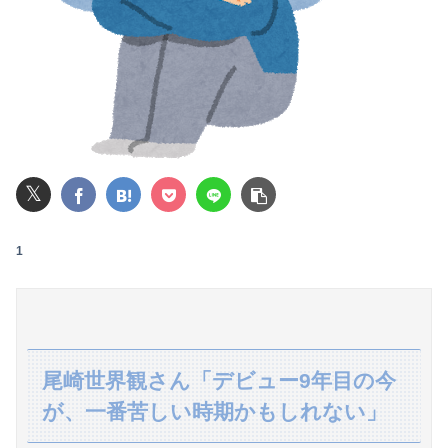
子供がアベマで葬送のフリーレンを延々見てる。回想シーンばかりだけどこれは尺稼ぎなの？
【悲報】 恐竜さん、「１億７千万年」かけて「累計到達点ゼロ」と判明………
ホロライブのソシャゲ、エ▨チな広告がずっと流れてくる
【画像】ビリー・アイリッシュ(24)、ライブで超モリマンスジを強調して炎上ｗｗｗｗｗｗｗｗ
𝕏
【動画】台風13号の進路予想、明らかにおかしい…
【悲報】イオンモールの通夜に来た幹部に遺族がブチ切れ
1
糸谷哲郎九段の哲学的将棋観
【日向坂46】歴代の“点数”一覧、更新される
【うなぎとにんにく】焼き鳥焼いてるから見てクレメンスｗｗｗ（画像あり）
尾崎世界観さん「デビュー9年目の今
が、一番苦しい時期かもしれない」
【朗報】後藤真希 「無毛女性器生チラ＆乳の首ポロリ」計画