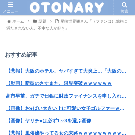
メニュー
検索
ホーム
話題
尾崎世界観さん「（ファンは）単純に
満たされない人、不幸な人が好き」
おすすめ記事
【悲報】大阪のホテル、ヤバすぎて大炎上…「大阪の洗礼を受けました」
【動画】新型のさすまた、限界突破ｗｗｗｗｗｗ
高市早苗、ガチで日銀に財政ファイナンスを申し入れて円売りパニックを引き起こす
【画像】お●ぱい大きい上に可愛い女子ゴルファーｗｗｗｗｗｗｗ
【画像】ヤリチ●は必ず1～3を選ぶ画像
【悲報】風俗嬢やってる女の末路ｗｗｗｗｗｗｗｗｗｗｗ