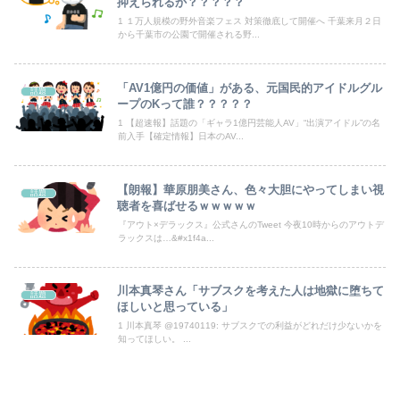
抑えられるか？？？？？
好きな女の子から預かったHDDの中から、とんでもないモノを発見してしまった
1 １万人規模の野外音楽フェス 対策徹底して開催へ 千葉来月２日
から千葉市の公園で開催される野...
【動画】仲間に花火を水平撃ちしようとして障害を負ったかもしれない事故。
「AV1億円の価値」がある、元国民的アイドルグル
フェミさん「女性視点の避難所を提言します」
話題
ープのKって誰？？？？？
1 【超速報】話題の「ギャラ1億円芸能人AV」“出演アイドル”の名
【｛あんこ｝やる夫達は異世界でのし上がりたいようです】 【第６３話：白熱する戦闘！】
前入手【確定情報】日本のAV...
【悲報】サイゼ絵師、アカウント停止に追い込まれるwwwwwww
【朗報】華原朋美さん、色々大胆にやってしまい視
話題
【画像】「アズールレーン びそくぜんしんっ！にっ！！」、マジのガチでシコらせにくるｗｗｗｗｗ
聴者を喜ばせるｗｗｗｗｗ
『アウト×デラックス』公式さんのTweet 今夜10時からのアウトデ
【GIF動画】宮城の可愛すぎるチアさん、甲子園で発見される
ラックスは…&#x1f4a...
俺「高収入で持ち家なんて最高だ！」嫁「…」→婚活で出会った理想の相手と結婚した後、思わぬ現実を知り…
川本真琴さん「サブスクを考えた人は地獄に堕ちて
話題
ほしいと思っている」
生後6ヶ月ワンオペ中。ここしばらく離れるとぐずるから、自分のご飯が作れず...
1 川本真琴 @19740119: サブスクでの利益がどれだけ少ないかを
知ってほしい。 ...
Powered by livedoor 相互RSS