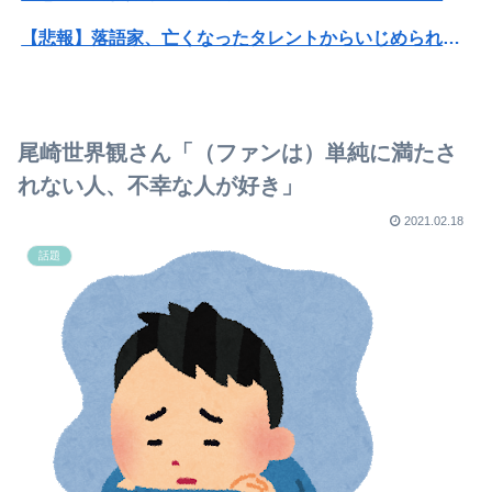
【悲報】落語家、亡くなったタレントからいじめられた過去を告白する…
【訃報】人気Vtuberの犬、19歳で死去
【速報】ジャンポケ斎藤、求刑7年で逝く。実刑確実か
尾崎世界観さん「（ファンは）単純に満たさ
成人向けゲーム『ヤリステ メスブター』開発者絶望、銀行がsteamからの入金を拒否→金が入ってなくても売上金額分の納税義務あり
れない人、不幸な人が好き」
【衝撃】老害の親父がヤバすぎるｗｗｗｗ 親父「カレー作って」俺「はい」親父「玉ねぎはみじん切りで炒めて」俺「はい（めんどくさいからジューサー使お）」俺「できた」→結果…
2021.02.18
話題
【ハンターハンター】これくらいの操作系でいい
【画像あり】女さん「性欲もあって、胸でかいのに彼氏できないんだが！どうすんのこれ？」⇒ﾊﾟｼｬ！！
【動画】女さん、部屋を拭き掃除するだけで100万再生wwwwww
「寂しかった…」飼い主が帰宅→《靴に頭を突っ込む》猫に大爆笑！「なんてかわいいんだろう」「うちの猫もクサいものが好き」
【画像】ビリー・アイリッシュ(24)さん、ライブでマンスジが見える衣装を着て炎上
【速報】NHK職員が番組出演者から性被害