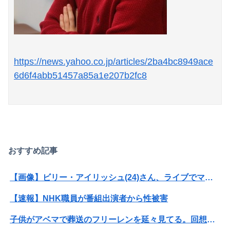
https://news.yahoo.co.jp/articles/2ba4bc8949ace
6d6f4abb51457a85a1e207b2fc8
おすすめ記事
【画像】ビリー・アイリッシュ(24)さん、ライブでマンスジが見える衣装を着て炎上
【速報】NHK職員が番組出演者から性被害
子供がアベマで葬送のフリーレンを延々見てる。回想シーンばかりだけどこれは尺稼ぎなの？