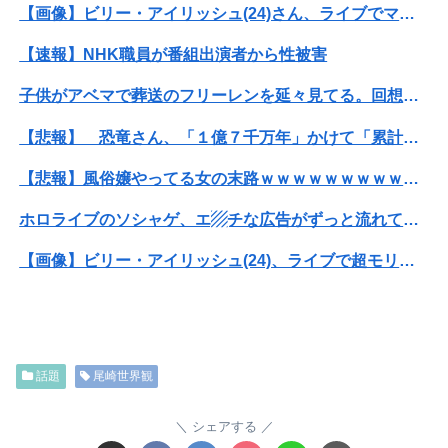
【画像】ビリー・アイリッシュ(24)さん、ライブでマンスジが見える衣装を着て炎上
【速報】NHK職員が番組出演者から性被害
子供がアベマで葬送のフリーレンを延々見てる。回想シーンばかりだけどこれは尺稼ぎなの？
【悲報】 恐竜さん、「１億７千万年」かけて「累計到達点ゼロ」と判明………
【悲報】風俗嬢やってる女の末路ｗｗｗｗｗｗｗｗｗｗｗ
ホロライブのソシャゲ、エ▨チな広告がずっと流れてくる
【画像】ビリー・アイリッシュ(24)、ライブで超モリマンスジを強調して炎上ｗｗｗｗｗｗｗｗ
【動画】台風13号の進路予想、明らかにおかしい…
【悲報】イオンモールの通夜に来た幹部に遺族がブチ切れ
話題
尾崎世界観
【悲報】落語家、亡くなったタレントからいじめられた過去を告白する…
【訃報】人気Vtuberの犬、19歳で死去
シェアする