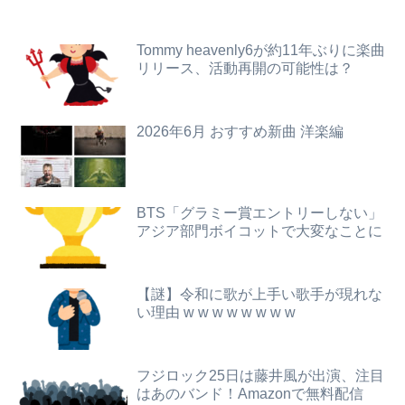
【訃報】人気Vtuberの犬、19歳で死去
【動画】新型のさすまた、限界突破ｗｗｗｗｗｗ
【速報】ジャンポケ斎藤、求刑7年で逝く。実刑確実か
Tommy heavenly6が約11年ぶりに楽曲
【動画】仲間に花火を水平撃ちしようとして障害を負ったかもしれない事故。
リリース、活動再開の可能性は？
成人向けゲーム『ヤリステ メスブター』開発者絶望、銀行がsteamからの入金を拒否→金が入ってなくても売上金額分の納税義務あり
高市早苗、ガチで日銀に財政ファイナンスを申し入れて円売りパニックを引き起こす
【画像】ビリー・アイリッシュ(24)さん、ライブでマンスジが見える衣装を着て炎上
2026年6月 おすすめ新曲 洋楽編
【悲報】サイゼ絵師、アカウント停止に追い込まれるwwwwwww
【速報】NHK職員が番組出演者から性被害
【画像】お●ぱい大きい上に可愛い女子ゴルファーｗｗｗｗｗｗｗ
子供がアベマで葬送のフリーレンを延々見てる。回想シーンばかりだけどこれは尺稼ぎなの？
【画像】「アズールレーン びそくぜんしんっ！にっ！！」、マジのガチでシコらせにくるｗｗｗｗｗ
BTS「グラミー賞エントリーしない」
アジア部門ボイコットで大変なことに
【悲報】 恐竜さん、「１億７千万年」かけて「累計到達点ゼロ」と判明………
【画像】ヤリチ●は必ず1～3を選ぶ画像
ホロライブのソシャゲ、エ▨チな広告がずっと流れてくる
【GIF動画】宮城の可愛すぎるチアさん、甲子園で発見される
【謎】令和に歌が上手い歌手が現れな
【画像】ビリー・アイリッシュ(24)、ライブで超モリマンスジを強調して炎上ｗｗｗｗｗｗｗｗ
い理由 w w w w w w w w
俺「高収入で持ち家なんて最高だ！」嫁「…」→婚活で出会った理想の相手と結婚した後、思わぬ現実を知り…
【動画】台風13号の進路予想、明らかにおかしい…
生後6ヶ月ワンオペ中。ここしばらく離れるとぐずるから、自分のご飯が作れず...
フジロック25日は藤井風が出演、注目
【悲報】イオンモールの通夜に来た幹部に遺族がブチ切れ
はあのバンド！Amazonで無料配信