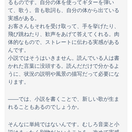
るものです。自分の体を使ってギターを弾い
【GIF動画】宮城の可愛すぎるチアさん、甲子園で発見される
て、歌う。音も歌詞も、自分の体から出ている
俺「高収入で持ち家なんて最高だ！」嫁「…」→婚活で出会った理想の相手と結婚した後、思わぬ現実を知り…
実感がある。
お客さんもそれを受け取って、手を挙げたり、
生後6ヶ月ワンオペ中。ここしばらく離れるとぐずるから、自分のご飯が作れず...
飛び跳ねたり、歓声をあげて答えてくれる。肉
体的なもので、ストレートに伝わる実感がある
んです。
小説ではそうはいきません。読んでいる人は書
かれた言葉に没頭する。読んだだけで分かるよ
うに、状況の説明や風景の描写だって必要にな
ります。
――では、小説を書くことで、新しい歌が生ま
れることもあるのでしょうか。
そんなに単純ではないんです。むしろ音楽と小