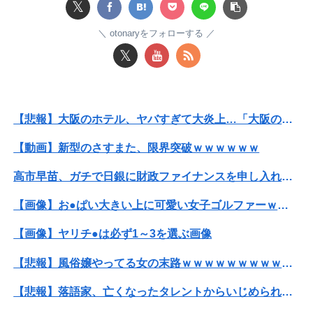
𝕏
【速報】ジャンポケ斎藤、求刑7年で逝く。実刑確実か
otonaryをフォローする
成人向けゲーム『ヤリステ メスブター』開発者絶望、銀行がsteamからの入金を拒否→金が入ってなくても売上金額分の納税義務あり
𝕏
糸谷哲郎九段の哲学的将棋観
【日向坂46】歴代の“点数”一覧、更新される
【悲報】大阪のホテル、ヤバすぎて大炎上…「大阪の洗礼を受けました」
【うなぎとにんにく】焼き鳥焼いてるから見てクレメンスｗｗｗ（画像あり）
【動画】新型のさすまた、限界突破ｗｗｗｗｗｗ
【朗報】後藤真希 「無毛女性器生チラ＆乳の首ポロリ」計画
高市早苗、ガチで日銀に財政ファイナンスを申し入れて円売りパニックを引き起こす
祖父が亡くなって遺品整理してたら大量の手紙が出てきた。全部同じ女性で祖父と恋愛関係だったっぽい
【画像】お●ぱい大きい上に可愛い女子ゴルファーｗｗｗｗｗｗｗ
【物議】倉田真由美さん「警官を非難する人間は、一体誰の命を守りたいのか」
【画像】ヤリチ●は必ず1～3を選ぶ画像
【悲報】大阪のホテル、ヤバすぎて大炎上…「大阪の洗礼を受けました」
【悲報】風俗嬢やってる女の末路ｗｗｗｗｗｗｗｗｗｗｗ
【動画】半ケツ祭り、限界突破ｗｗｗｗｗｗｗｗｗｗｗｗｗ
【悲報】落語家、亡くなったタレントからいじめられた過去を告白する…
フェミさん「女性視点の避難所を提言します」