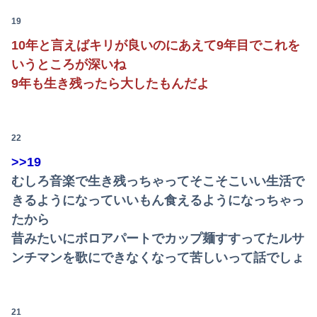
【悲報】サイゼ絵師、アカウント停止に追い込まれるwwwwwww
19
10年と言えばキリが良いのにあえて9年目でこれを
【画像】お●ぱい大きい上に可愛い女子ゴルファーｗｗｗｗｗｗｗ
いうところが深いね
【画像】「アズールレーン びそくぜんしんっ！にっ！！」、マジのガチでシコらせにくるｗｗｗｗｗ
9年も生き残ったら大したもんだよ
【画像】ヤリチ●は必ず1～3を選ぶ画像
【GIF動画】宮城の可愛すぎるチアさん、甲子園で発見される
22
>>19
俺「高収入で持ち家なんて最高だ！」嫁「…」→婚活で出会った理想の相手と結婚した後、思わぬ現実を知り…
むしろ音楽で生き残っちゃってそこそこいい生活で
生後6ヶ月ワンオペ中。ここしばらく離れるとぐずるから、自分のご飯が作れず...
きるようになっていいもん食えるようになっちゃっ
たから
昔みたいにボロアパートでカップ麺すすってたルサ
ンチマンを歌にできなくなって苦しいって話でしょ
21