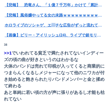
【悲報】 恐竜さん、「１億７千万年」かけて「累計到達点ゼロ」と判明………
【悲報】風俗嬢やってる女の末路ｗｗｗｗｗｗｗｗｗｗｗ
ホロライブのソシャゲ、エ▨チな広告がずっと流れてくる
【画像】ビリー・アイリッシュ(24)、ライブで超モリマンスジを強調して炎上ｗｗｗｗｗｗｗｗ
38
【動画】台風13号の進路予想、明らかにおかしい…
>>1
でいわれてる貧乏で満たされてないインディー
【悲報】イオンモールの通夜に来た幹部に遺族がブチ切れ
ズの頃の曲が好きというのはわかるな
【悲報】落語家、亡くなったタレントからいじめられた過去を告白する…
大体のバンドは売れて印税が入ってくると商業的に
つまらんくなるしメジャーになって他のニワカが付
【訃報】人気Vtuberの犬、19歳で死去
き始めると飽きられたりバンドメンバーと金と揉め
【速報】ジャンポケ斎藤、求刑7年で逝く。実刑確実か
て終わる
あと単純に若い頃の方が声に張りがあるし才能も枯
成人向けゲーム『ヤリステ メスブター』開発者絶望、銀行がsteamからの入金を拒否→金が入ってなくても売上金額分の納税義務あり
れてない
糸谷哲郎九段の哲学的将棋観