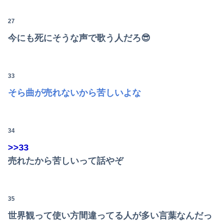
27
今にも死にそうな声で歌う人だろ😎
33
そら曲が売れないから苦しいよな
34
>>33
Powered by livedoor 相互RSS
売れたから苦しいって話やぞ
35
世界観って使い方間違ってる人が多い言葉なんだっ