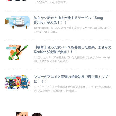
「BOØWY」 ねとらぼ調査...
【AKB48】アカペラアイソレチャレンジの、こさきちゃん可愛すぎるだろ！！【近藤沙樹】
【悲報】ヤニねこで抜けるキャラ、74%が一致してしまうｗｗｗｗｗ
知らない誰かと曲を交換するサービス「Song
話題
Bottle」が人気！！！
【悲報】消費税減税に反対している自民党議員9人が判明ｗｗｗｗｗｗ
Song Bottle、知らない誰かと曲を交換するサービスが人気 ログイ
ン不要でYouTube...
海外「日本なんて行くんじゃなかった…」 日本を知ってしまったディズニー信者、帰国後『本家』に失望する事態に
【速報】青葉坂46、完全新規の姉妹グループか
【衝撃】狂った女ベースを募集した結果、まさかの
話題
KenKenが女装で参加！！！
会社のカメラ部で「商品を手に持って水着お姉さんがにっこり」を撮影、だがお姉さんは素人アルバイトで親バレした結果……
1 “狂った女ベース”を募集していた人畜乱弾にまさかのKenKen参
加、女装が認められた結果人...
【九州名物】鶏刺し食べた医師、全身麻痺へ…「死んだほうが良かったと思っていた」
ソニーがアニメと音楽の相乗効果で勝ち組トップ
熊本県知事「報道に強い不満・苦情が寄せられている」→TBSの報道特集がまさにそれな件
話題
に！！！
1 ソニー、アニメと音楽の相乗効果で勝ち組に－グローバル展開加
速 アニメ映画「鬼滅の刃」の最新...
Powered by livedoor 相互RSS