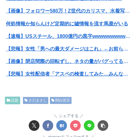
【画像】フォロワー580万！Z世代のカリスマ、水着写真集の発売決定wwwwwさくら、沖縄を舞台にカワイイが爆発！！！
何処情報か知らんけど定期的に嘘情報を流す馬鹿がいる
【速報】USスチール、1800億円の黒字wwwwwwwwwwwwwwwwwwwwwwww
【悲報】女性「男への最大ダメージはこれ」←お前ら耐えられる？
【画像】閉店間際の回転ずし、ネタの量がバグってると話題にｗｗｗｗｗ
【悲報】女性配信者「アスペの検査してみた…みんなこれわかるの？」
【悲報】粗品、永久追放ｗｗｗｗｗｗｗｗｗｗｗｗｗｗｗ（証拠あり）
【画像】坂口杏里、逃走してウ●カスまで晒されるｗｗｗｗｗ
話題
さだまさし
関白宣言
【悲報】粗品、永久追放ｗｗｗｗｗｗｗｗｗｗｗｗｗｗｗ（証拠あり）
シェアする
【朗報】及川光博さん（56）結婚ｗｗｗｗｗ
𝕏
【動画】甲子園の女性審判、大誤審で炎上
otonaryをフォローする