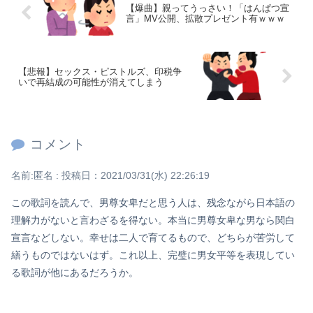
【爆曲】親ってうっさい！「はんぱつ宣
言」MV公開、拡散プレゼント有ｗｗｗ
【悲報】セックス・ピストルズ、印税争
いで再結成の可能性が消えてしまう
コメント
名前:
匿名
:
投稿日：2021/03/31(水) 22:26:19
この歌詞を読んで、男尊女卑だと思う人は、残念ながら日本語の
理解力がないと言わざるを得ない。本当に男尊女卑な男なら関白
宣言などしない。幸せは二人で育てるもので、どちらが苦労して
繕うものではないはず。これ以上、完璧に男女平等を表現してい
る歌詞が他にあるだろうか。