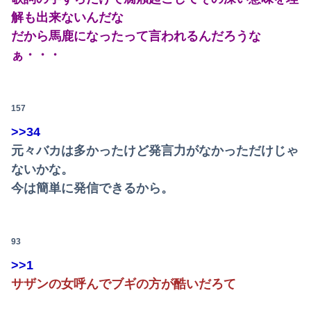
【悲報】粗品、永久追放ｗｗｗｗｗｗｗｗｗｗｗｗｗｗｗ（証拠あり）
解も出来ないんだな
だから馬鹿になったって言われるんだろうな
【朗報】及川光博さん（56）結婚ｗｗｗｗｗ
ぁ・・・
【動画】甲子園の女性審判、大誤審で炎上
【悲報】楽天モバイルさんww9月末に人権を失う模様wwwww
157
彼女と結婚の話をしていた時に言われたことが衝撃だった
>>34
元々バカは多かったけど発言力がなかっただけじゃ
【日本横断】大型の台風15号(チャンホン)…お盆休みの天気に影響するおそれ
ないかな。
彼女と結婚の話をしていた時に言われたことが衝撃だった
今は簡単に発信できるから。
【赤っ恥】「航空機事故で『搭乗者に日本人は居ない』という発表は嫌い。人間として同じ価値だと思う」→ツッコミ殺到も「自分が気に入らないと思った」と...
93
【悲報】イッヌさん、飼い主の『レズプレイ』を見てドン引き・・・
>>1
昭和を代表する女優の晩年があまりにも寂しすぎる！と話題に、自身の子供を餓死する寸前までネグレクトした挙句……
サザンの女呼んでブギの方が酷いだろて
【速報】京大病院、手術ミスで『正常な脳』を摘出 → 患者は自発呼吸不可能な植物状態に