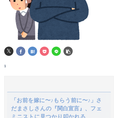
何処情報か知らんけど定期的に嘘情報を流す馬鹿がいる
【悲報】女性「男への最大ダメージはこれ」←お前ら耐えられる？
【悲報】粗品、永久追放ｗｗｗｗｗｗｗｗｗｗｗｗｗｗｗ（証拠あり）
【朗報】及川光博さん（56）結婚ｗｗｗｗｗ
𝕏
【動画】甲子園の女性審判、大誤審で炎上
【悲報】楽天モバイルさんww9月末に人権を失う模様wwwww
1
彼女と結婚の話をしていた時に言われたことが衝撃だった
【悲報】最近のZの女の子、日本が暑すぎて薄着すぎるｗｗｗｗｗ
【動画】女子ビーチバレー選手「我々は純粋に競技をしてるので性的な目で見ないでください！！」
「お前を嫁に〜♪もらう前に〜♪」さ
だまさしさんの『関白宣言』、フェ
【日本横断】大型の台風15号(チャンホン)…お盆休みの天気に影響するおそれ
ミニストに見つかり叩かれる