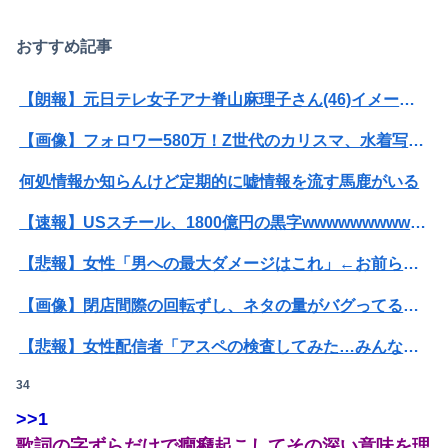
おすすめ記事
【朗報】元日テレ女子アナ脊山麻理子さん(46)イメージDVDを出してしまう（画像・動画あり）
Powered by livedoor 相互RSS
【画像】フォロワー580万！Z世代のカリスマ、水着写真集の発売決定wwwwwさくら、沖縄を舞台にカワイイが爆発！！！
何処情報か知らんけど定期的に嘘情報を流す馬鹿がいる
【速報】USスチール、1800億円の黒字wwwwwwwwwwwwwwwwwwwwwwww
【悲報】女性「男への最大ダメージはこれ」←お前ら耐えられる？
【画像】閉店間際の回転ずし、ネタの量がバグってると話題にｗｗｗｗｗ
【悲報】女性配信者「アスペの検査してみた…みんなこれわかるの？」
34
【悲報】粗品、永久追放ｗｗｗｗｗｗｗｗｗｗｗｗｗｗｗ（証拠あり）
>>1
【画像】坂口杏里、逃走してウ●カスまで晒されるｗｗｗｗｗ
歌詞の字ずらだけで癇癪起こしてその深い意味を理