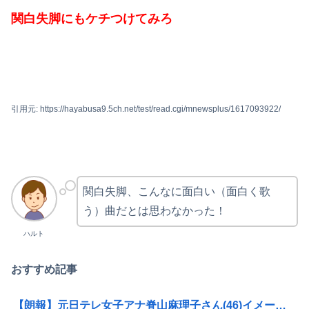
関白失脚にもケチつけてみろ
引用元: https://hayabusa9.5ch.net/test/read.cgi/mnewsplus/1617093922/
関白失脚、こんなに面白い（面白く歌
う）曲だとは思わなかった！
ハルト
おすすめ記事
【朗報】元日テレ女子アナ脊山麻理子さん(46)イメージDVDを出してしまう（画像・動画あり）