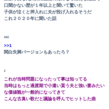
口聞かない歴が１年以上と聞いて驚いた
子供が泣くと押入れに夫が投げ入れるそうだ
Powered by livedoor 相互RSS
これ２０２０年に聞いた話
466
>>1
関白失脚バージョンもあったろ？
2
これが当時問題になったって事は知ってる
当時はもっと過渡期で小遣い貰う夫と強い妻みたい
な価値観が一般的になってきて
こんな古臭い歌だと議論を呼んでヒットした曲