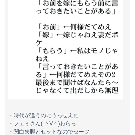
会社のカメラ部で「商品を手に持って水着お姉さんがにっこり」を撮影、だがお姉さんは素人アルバイトで親バレした結果……
【九州名物】鶏刺し食べた医師、全身麻痺へ…「死んだほうが良かったと思っていた」
熊本県知事「報道に強い不満・苦情が寄せられている」→TBSの報道特集がまさにそれな件
・時代が違うのにうっせえわ
・フェミさん( ＾∀＾)わらっ！
・関白失脚とセットなのでセーフ