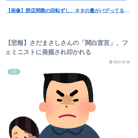
【画像】閉店間際の回転ずし、ネタの量がバグってると話題にｗｗｗｗｗ
【悲報】女性配信者「アスペの検査してみた…みんなこれわかるの？」
【悲報】粗品、永久追放ｗｗｗｗｗｗｗｗｗｗｗｗｗｗｗ（証拠あり）
【悲報】さだまさしさんの「関白宣言」、フ
【画像】坂口杏里、逃走してウ●カスまで晒されるｗｗｗｗｗ
ェミニストに発掘され叩かれる
琵琶湖三市同時花火大会、開催中止を発表 場所時刻不明・許可なし・交通整理なし・市が関与否定
2021.03.30
話題
【悲報】『鶏刺し』を食べた医師、全身麻痺へ
【画像】TWICE・モモ(30)、またしてもセクシーボデーを披露ｗｗｗｗｗｗｗｗ
カズレーザー、車の任意保険を巡り持論「強制しろよ！」「保険にも入れないヤツは運転すんなよ」
沖縄のラーメン二郎、台風で野菜を仕入れられず「ヤサイナシ二郎」を提供
【朗報】元日テレ女子アナ脊山麻理子さん(46)イメージDVDを出してしまう（画像・動画あり）
【画像】フォロワー580万！Z世代のカリスマ、水着写真集の発売決定wwwwwさくら、沖縄を舞台にカワイイが爆発！！！