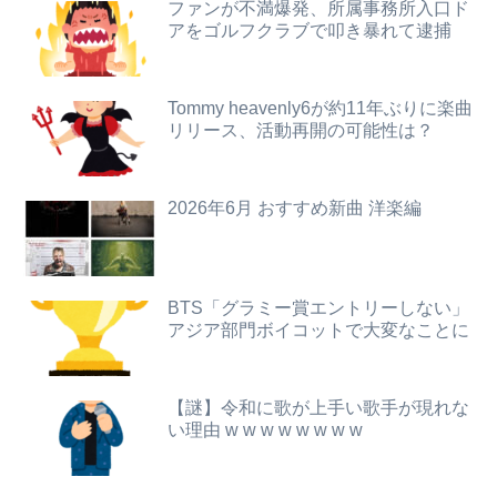
【悲報】粗品、永久追放ｗｗｗｗｗｗｗｗｗｗｗｗｗｗｗ（証拠あり）
【悲報】消費税減税に反対している自民党議員9人が判明ｗｗｗｗｗｗ
ファンが不満爆発、所属事務所入口ド
アをゴルフクラブで叩き暴れて逮捕
【画像】坂口杏里、逃走してウ●カスまで晒されるｗｗｗｗｗ
【朗報】本田望結、久しぶりにセクシー投稿！やっぱりお胸がでかかった！
【朗報】元日テレ女子アナ脊山麻理子さん(46)イメージDVDを出してしまう（画像・動画あり）
【悲報】ヤニねこで抜けるキャラ、74%が一致してしまうｗｗｗｗｗ
Tommy heavenly6が約11年ぶりに楽曲
リリース、活動再開の可能性は？
【画像】フォロワー580万！Z世代のカリスマ、水着写真集の発売決定wwwwwさくら、沖縄を舞台にカワイイが爆発！！！
【速報】青葉坂46、完全新規の姉妹グループか
何処情報か知らんけど定期的に嘘情報を流す馬鹿がいる
【朗報】誤って脳幹を摘出された女性､重篤な植物状態だが､意識は正常で何かを思考していると判明
2026年6月 おすすめ新曲 洋楽編
【悲報】女性「男への最大ダメージはこれ」←お前ら耐えられる？
会社のカメラ部で「商品を手に持って水着お姉さんがにっこり」を撮影、だがお姉さんは素人アルバイトで親バレした結果……
【悲報】粗品、永久追放ｗｗｗｗｗｗｗｗｗｗｗｗｗｗｗ（証拠あり）
【画像】TWICE・モモ(30)、またしてもエチエチボデーを披露wwwwwwwwww
BTS「グラミー賞エントリーしない」
【朗報】及川光博さん（56）結婚ｗｗｗｗｗ
【九州名物】鶏刺し食べた医師、全身麻痺へ…「死んだほうが良かったと思っていた」
アジア部門ボイコットで大変なことに
【動画】甲子園の女性審判、大誤審で炎上
【九州名物】鶏刺し食べた医師、全身麻痺へ…「死んだほうが良かったと思っていた」
【謎】令和に歌が上手い歌手が現れな
【悲報】楽天モバイルさんww9月末に人権を失う模様wwwww
熊本県知事「報道に強い不満・苦情が寄せられている」→TBSの報道特集がまさにそれな件
い理由 w w w w w w w w
彼女と結婚の話をしていた時に言われたことが衝撃だった