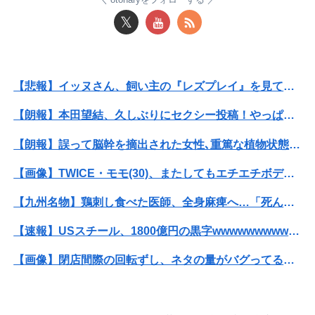
𝕏
【悲報】楽天モバイルさんww9月末に人権を失う模様wwwww
彼女と結婚の話をしていた時に言われたことが衝撃だった
【悲報】イッヌさん、飼い主の『レズプレイ』を見てドン引き・・・
【日本横断】大型の台風15号(チャンホン)…お盆休みの天気に影響するおそれ
【朗報】本田望結、久しぶりにセクシー投稿！やっぱりお胸がでかかった！
彼女と結婚の話をしていた時に言われたことが衝撃だった
【朗報】誤って脳幹を摘出された女性､重篤な植物状態だが､意識は正常で何かを思考していると判明
【赤っ恥】「航空機事故で『搭乗者に日本人は居ない』という発表は嫌い。人間として同じ価値だと思う」→ツッコミ殺到も「自分が気に入らないと思った」と...
【画像】TWICE・モモ(30)、またしてもエチエチボデーを披露wwwwwwwwww
【悲報】イッヌさん、飼い主の『レズプレイ』を見てドン引き・・・
【九州名物】鶏刺し食べた医師、全身麻痺へ…「死んだほうが良かったと思っていた」
昭和を代表する女優の晩年があまりにも寂しすぎる！と話題に、自身の子供を餓死する寸前までネグレクトした挙句……
【速報】USスチール、1800億円の黒字wwwwwwwwwwwwwwwwwwwwwwww
【速報】京大病院、手術ミスで『正常な脳』を摘出 → 患者は自発呼吸不可能な植物状態に
【画像】閉店間際の回転ずし、ネタの量がバグってると話題にｗｗｗｗｗ
祖父が亡くなって遺品整理してたら大量の手紙が出てきた。全部同じ女性で祖父と恋愛関係だったっぽい
【悲報】女性配信者「アスペの検査してみた…みんなこれわかるの？」
【AKB48】アカペラアイソレチャレンジの、こさきちゃん可愛すぎるだろ！！【近藤沙樹】