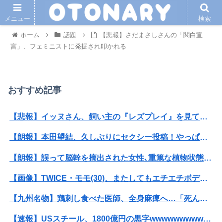
メニュー
検索
ホーム
話題
【悲報】さだまさしさんの「関白宣
言」、フェミニストに発掘され叩かれる
おすすめ記事
【悲報】イッヌさん、飼い主の『レズプレイ』を見てドン引き・・・
【朗報】本田望結、久しぶりにセクシー投稿！やっぱりお胸がでかかった！
【朗報】誤って脳幹を摘出された女性､重篤な植物状態だが､意識は正常で何かを思考していると判明
【画像】TWICE・モモ(30)、またしてもエチエチボデーを披露wwwwwwwwww
【九州名物】鶏刺し食べた医師、全身麻痺へ…「死んだほうが良かったと思っていた」
【速報】USスチール、1800億円の黒字wwwwwwwwwwwwwwwwwwwwwwww