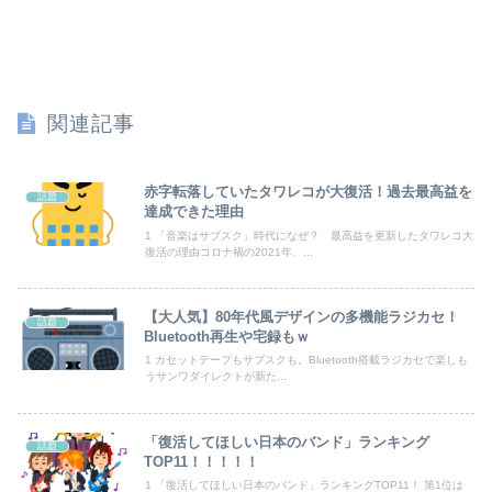
琵琶湖三市同時花火大会、開催中止を発表 場所時刻不明・許可なし・交通整理なし・市が関与否定
【悲報】最近のZの女の子、日本が暑すぎて薄着すぎるｗｗｗｗｗ
【悲報】『鶏刺し』を食べた医師、全身麻痺へ
関連記事
【動画】女子ビーチバレー選手「我々は純粋に競技をしてるので性的な目で見ないでください！！」
【日本横断】大型の台風15号(チャンホン)…お盆休みの天気に影響するおそれ
赤字転落していたタワレコが大復活！過去最高益を
話題
達成できた理由
彼女と結婚の話をしていた時に言われたことが衝撃だった
1 「音楽はサブスク」時代になぜ？ 最高益を更新したタワレコ大
復活の理由コロナ禍の2021年、...
昭和を代表する女優の晩年があまりにも寂しすぎる！と話題に、自身の子供を餓死する寸前までネグレクトした挙句……
【大人気】80年代風デザインの多機能ラジカセ！
話題
【赤っ恥】「航空機事故で『搭乗者に日本人は居ない』という発表は嫌い。人間として同じ価値だと思う」→ツッコミ殺到も「自分が気に入らないと思った」と...
Bluetooth再生や宅録もｗ
1 カセットテープもサブスクも。Bluetooth搭載ラジカセで楽しも
海外「全部日本の真似だったのか…」 日本の普通のテレビ番組が最新SNSの数十年先を行っていたと話題に
うサンワダイレクトが新た...
【速報】京大病院、手術ミスで『正常な脳』を摘出 → 患者は自発呼吸不可能な植物状態に
「復活してほしい日本のバンド」ランキング
話題
祖父が亡くなって遺品整理してたら大量の手紙が出てきた。全部同じ女性で祖父と恋愛関係だったっぽい
TOP11！！！！！
1 「復活してほしい日本のバンド」ランキングTOP11！ 第1位は