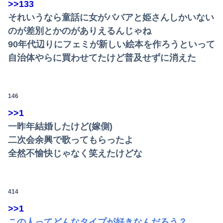
>>133
熊本県知事「報道に強い不満・苦情が寄せられている」→TBSの報道特集がまさにそれな件
それいうなら童話に女がババアと姫さんしかいない
のが差別とかのがありえるんじゃね
90年代辺りにフェミが新しい絵本を作ろうといって
自治体やらに買わせてたけど普及せずに消えた
146
>>1
一昨年結婚したけど(嫁側)
二次会余興で歌ってもらったよ
全然不愉快じゃなく笑えたけどな
414
>>1
この人ってどんなタイプが好きなんだろう？