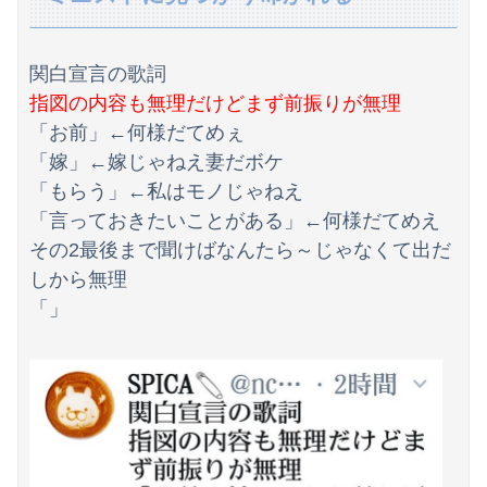
彼女と結婚の話をしていた時に言われたことが衝撃だった
昭和を代表する女優の晩年があまりにも寂しすぎる！と話題に、自身の子供を餓死する寸前までネグレクトした挙句……
関白宣言の歌詞
【赤っ恥】「航空機事故で『搭乗者に日本人は居ない』という発表は嫌い。人間として同じ価値だと思う」→ツッコミ殺到も「自分が気に入らないと思った」と...
指図の内容も無理だけどまず前振りが無理
「お前」←何様だてめぇ
海外「全部日本の真似だったのか…」 日本の普通のテレビ番組が最新SNSの数十年先を行っていたと話題に
「嫁」←嫁じゃねえ妻だボケ
【速報】京大病院、手術ミスで『正常な脳』を摘出 → 患者は自発呼吸不可能な植物状態に
「もらう」←私はモノじゃねえ
「言っておきたいことがある」←何様だてめえ
祖父が亡くなって遺品整理してたら大量の手紙が出てきた。全部同じ女性で祖父と恋愛関係だったっぽい
その2最後まで聞けばなんたら～じゃなくて出だ
【AKB48】アカペラアイソレチャレンジの、こさきちゃん可愛すぎるだろ！！【近藤沙樹】
しから無理
「」
【悲報】ヤニねこで抜けるキャラ、74%が一致してしまうｗｗｗｗｗ
【悲報】消費税減税に反対している自民党議員9人が判明ｗｗｗｗｗｗ
海外「日本なんて行くんじゃなかった…」 日本を知ってしまったディズニー信者、帰国後『本家』に失望する事態に
【速報】青葉坂46、完全新規の姉妹グループか