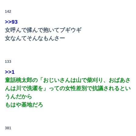
祖父が亡くなって遺品整理してたら大量の手紙が出てきた。全部同じ女性で祖父と恋愛関係だったっぽい
142
【AKB48】アカペラアイソレチャレンジの、こさきちゃん可愛すぎるだろ！！【近藤沙樹】
>>93
女呼んで揉んで抱いてブギウギ
【悲報】消費税減税に反対している自民党議員9人が判明ｗｗｗｗｗｗ
女なんてそんなもんさー
【朗報】本田望結、久しぶりにセクシー投稿！やっぱりお胸がでかかった！
【悲報】ヤニねこで抜けるキャラ、74%が一致してしまうｗｗｗｗｗ
133
【速報】青葉坂46、完全新規の姉妹グループか
>>1
童話桃太郎の「おじいさんは山で柴刈り、おばあさ
【朗報】誤って脳幹を摘出された女性､重篤な植物状態だが､意識は正常で何かを思考していると判明
んは川で洗濯を」っての女性差別で抗議されるとい
会社のカメラ部で「商品を手に持って水着お姉さんがにっこり」を撮影、だがお姉さんは素人アルバイトで親バレした結果……
うんだから
もはや基地だろ
【画像】TWICE・モモ(30)、またしてもエチエチボデーを披露wwwwwwwwww
【九州名物】鶏刺し食べた医師、全身麻痺へ…「死んだほうが良かったと思っていた」
381
【九州名物】鶏刺し食べた医師、全身麻痺へ…「死んだほうが良かったと思っていた」