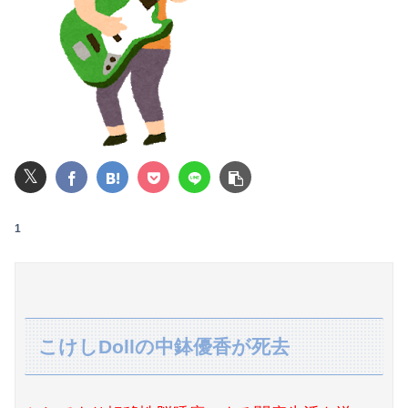
ぐらんぶる原作最新話、ヤバすぎる
【悲報】ライザさん、お●ぱいを触られてしまうｗｗｗｗｗｗｗｗ
可愛すぎるおむすび屋さん（28）、新店舗に4000万円クラファンした成功した結果弱男集団から叩かれてしまうｗｗｗｗ
【動画】福岡の電車、複数の駅で「チンポッ❤」というアナウンスが流れ大騒ぎwwwwwwwww
𝕏
【悲報】男が嫌いな男の特徴がこちらｗｗｗｗｗｗｗｗｗｗ
【画像】JKのプール掃除、エチエチすぎるｗｗｗwｗｗｗｗｗｗｗｗ❤
1
インドカレーに来たら電子レンジのチンって音が二回してビリヤニが出てきた
【朗報】誤って脳幹を摘出された女性､重篤な植物状態だが､意識は正常で何かを思考していると判明
私「あのお金どこ？」母「お兄ちゃんに貸したわよ」私「勝手に？」→昔から続く兄だけ特別扱いに限界がきて…
こけしDollの中鉢優香が死去
【日向坂46】まさかの楽曲も披露！『三期生LIVE』愛知公演のレポがこちら