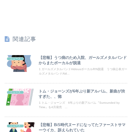
【巨人対ヤクルト17回戦】巨人、2回裏2アウト一二塁から浦田のタイムリーで同点に追いつく！！！！！！
「トランプ級」戦艦、建造費は総額43兆円か
【朗報】誤って脳幹を摘出された女性､重篤な植物状態だが､意識は正常で何かを思考していると判明
関連記事
私「あのお金どこ？」母「お兄ちゃんに貸したわよ」私「勝手に？」→昔から続く兄だけ特別扱いに限界がきて…
【日向坂46】まさかの楽曲も披露！『三期生LIVE』愛知公演のレポがこちら
【悲報】うつ病のため入院、ガールズメタルバンド
ニュース
からまたボーカルが脱退
日向坂OGの最新ランジェリー、もうエグいだろ・・・(画像どーん)
1 ガールズメタルバンドAldiousボーカルR!N脱退 うつ病公表ガー
ルズメタルバンドAld...
京大病院、手術ミスで50代女性患者を「植物状態」に 脳腫瘍摘出手術で腫瘍の無い部位を摘出してしまう
トム・ジョーンズが6年ぶり新アルバム、新曲が渋
ニュース
好きな女の子から預かったHDDの中から、とんでもないモノを発見してしまった
すぎた、、惚
1 トム・ジョーンズ 6年ぶりの新アルバム『Surrounded by
【動画】ロシアの空挺兵、パラシュートが開かずに墜落してしまう。
Time』を4月発売 ...
私「妊娠しました」義兄嫁「その子は私が育てる！」→義妹の子を育ててきた私にまさかの要求をしてきて…
【悲報】BiS時代ヌードになってたファーストサマ
ニュース
【画像】加藤綾子アナ、無防備パン●ラ撮られちゃう
ーウイカ、訴えられていた