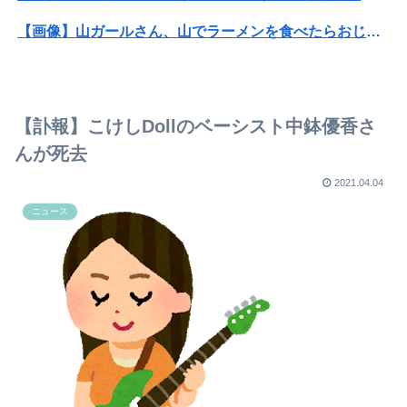
【画像】山ガールさん、山でラーメンを食べたらおじさんに怒られるｗｗｗ
【悲報】高市早苗に逆らった財務官僚、異例の左遷ｗｗｗｗｗｗｗｗ
【悲報】男が嫌いな男の特徴がこちらｗｗｗｗｗｗｗｗｗｗ
【訃報】こけしDollのベーシスト中鉢優香さ
みいちゃん、セコカンになる
んが死去
【巨人対ヤクルト17回戦】巨人、2回裏2アウト一二塁から浦田のタイムリーで同点に追いつく！！！！！！
2021.04.04
ニュース
「トランプ級」戦艦、建造費は総額43兆円か
【悲報】京極はん「東京のうどんはカスや」
財布と金運
親しくもないのに家に上がりたがる人を断る方法
【巨乳画像】大躍進中の桃月なしこ、水着グラビアがパーフェクトボディすぎるwwwwwww
元EXILE・黒木啓司、妻・宮崎麗果被告へのDV事案で逮捕されていた 宮崎は全身打撲、頭部裂傷及び打撲、頸部損傷の怪我