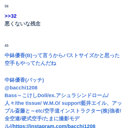
56
>>32
悪くないな残念
45
中鉢優香(B)って言うからバストサイズかと思った
空手もやってたんだね
中鉢優香(バッチ)
@bacchi1208
Bass～こけしDoll/ex.アシュラシンドローム/
人々/the tissue/ W.M.O/ support藍井エイル、アッ
プル斎藤と～etc/空手道インストラクター(株)強者/
全空連/硬式空手/たまに撮影モデ
ル//
https://instagram.com/bacchi1208