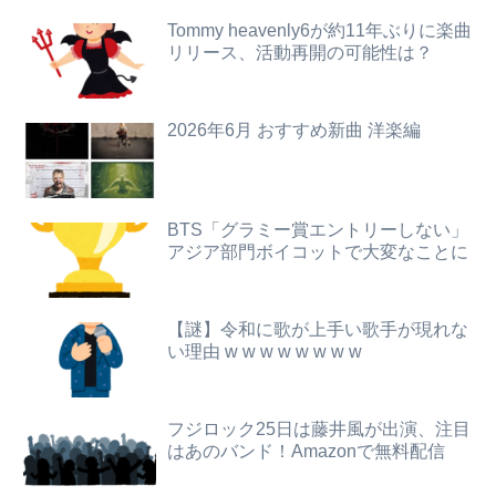
【悲報】男が嫌いな男の特徴がこちらｗｗｗｗｗｗｗｗｗｗ
女さん「丁度いいマッチョが好き」←これｗｗｗｗｗ
Tommy heavenly6が約11年ぶりに楽曲
リリース、活動再開の可能性は？
みいちゃん、セコカンになる
【悲報】露悪系アニメ、最盛期へｗｗｗｗｗ
【巨乳画像】大躍進中の桃月なしこ、水着グラビアがパーフェクトボディすぎるwwwwwww
【警告】医師『女の子、ブラジャーしないとこうなる････』⇒！！！
2026年6月 おすすめ新曲 洋楽編
元EXILE・黒木啓司、妻・宮崎麗果被告へのDV事案で逮捕されていた 宮崎は全身打撲、頭部裂傷及び打撲、頸部損傷の怪我
【悲報】「果糖」が「がん転移」を促すと判明
ぐらんぶる原作最新話、ヤバすぎる
積水ハウス「地面師に55億円騙し取られた…」 ワイ「はえーかわいそう…会社滅茶苦茶やろなぁ」
BTS「グラミー賞エントリーしない」
アジア部門ボイコットで大変なことに
【悲報】ライザさん、お●ぱいを触られてしまうｗｗｗｗｗｗｗｗ
【悲報】ガキ「これインターネット老人会じゃんｗ」ぼく「どれどれ…」ガキ「ニコニコ！らきすた！ボカロ！」ぼく「はぁ…」
可愛すぎるおむすび屋さん（28）、新店舗に4000万円クラファンした成功した結果弱男集団から叩かれてしまうｗｗｗｗ
彼女に「なかoししていい？」って聞いたらこうなるwww
【謎】令和に歌が上手い歌手が現れな
【動画】福岡の電車、複数の駅で「チンポッ❤」というアナウンスが流れ大騒ぎwwwwwwwww
「感動のフィナーレだ」と某野党が達成した偉業に称賛の声が殺到、なんかヒーロー番組の最終回を見ているような気分に……
い理由 w w w w w w w w
【悲報】男が嫌いな男の特徴がこちらｗｗｗｗｗｗｗｗｗｗ
急いで曲がり角を曲がったとき、すごい衝撃を受けてリアルに2ｍくらいふっとんだ
フジロック25日は藤井風が出演、注目
【画像】JKのプール掃除、エチエチすぎるｗｗｗwｗｗｗｗｗｗｗｗ❤
旅行先で綺麗なガラス工房の灰皿を愛煙家の父のお土産にしたんだけどダイソーでそっくりな商品を見つけた
はあのバンド！Amazonで無料配信
インドカレーに来たら電子レンジのチンって音が二回してビリヤニが出てきた