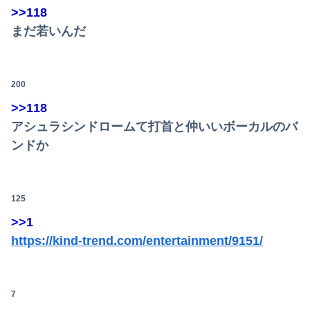
女さん「丁度いいマッチョが好き」←これｗｗｗｗｗ
>>118
まだ若いんだ
【悲報】露悪系アニメ、最盛期へｗｗｗｗｗ
【警告】医師『女の子、ブラジャーしないとこうなる････』⇒！！！
200
【悲報】「果糖」が「がん転移」を促すと判明
>>118
積水ハウス「地面師に55億円騙し取られた…」 ワイ「はえーかわいそう…会社滅茶苦茶やろなぁ」
アシュラシンドロームて打首と仲いいボーカルのバ
【悲報】ガキ「これインターネット老人会じゃんｗ」ぼく「どれどれ…」ガキ「ニコニコ！らきすた！ボカロ！」ぼく「はぁ…」
ンドか
彼女に「なかoししていい？」って聞いたらこうなるwww
125
「感動のフィナーレだ」と某野党が達成した偉業に称賛の声が殺到、なんかヒーロー番組の最終回を見ているような気分に……
>>1
急いで曲がり角を曲がったとき、すごい衝撃を受けてリアルに2ｍくらいふっとんだ
https://kind-trend.com/entertainment/9151/
旅行先で綺麗なガラス工房の灰皿を愛煙家の父のお土産にしたんだけどダイソーでそっくりな商品を見つけた
7