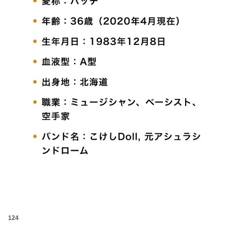
【朗報】誤って脳幹を摘出された女性､重篤な植物状態だが､意識は正常で何かを思考していると判明
私「あのお金どこ？」母「お兄ちゃんに貸したわよ」私「勝手に？」→昔から続く兄だけ特別扱いに限界がきて…
Powered by livedoor 相互RSS
【日向坂46】まさかの楽曲も披露！『三期生LIVE』愛知公演のレポがこちら
京大病院、手術ミスで50代女性患者を「植物状態」に 脳腫瘍摘出手術で腫瘍の無い部位を摘出してしまう
【悲報】ジャンポケ斎藤「性行為の許諾は取ったことありません」
日向坂OGの最新ランジェリー、もうエグいだろ・・・(画像どーん)
【動画】ロシアの空挺兵、パラシュートが開かずに墜落してしまう。
私「妊娠しました」義兄嫁「その子は私が育てる！」→義妹の子を育ててきた私にまさかの要求をしてきて…
【画像】加藤綾子アナ、無防備パン●ラ撮られちゃう
【朗報】ヒカキンなんと「実質200万円以上の支援物資」を寄付してしまう
124