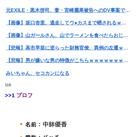
元EXILE・黒木啓司、妻・宮崎麗果被告へのDV事案で逮捕されていた 宮崎は全身打撲、頭部裂傷及び打撲、頸部損傷の怪我
【画像】坂口杏里、逃走してウ●カスまで晒されるｗｗｗｗｗ
【画像】山ガールさん、山でラーメンを食べたらおじさんに怒られるｗｗｗ
【悲報】高市早苗に逆らった財務官僚、異例の左遷ｗｗｗｗｗｗｗｗ
【悲報】男が嫌いな男の特徴がこちらｗｗｗｗｗｗｗｗｗｗ
みいちゃん、セコカンになる
118
ぐらんぶる原作最新話、ヤバすぎる
>>1
プロフ
【悲報】ライザさん、お●ぱいを触られてしまうｗｗｗｗｗｗｗｗ
可愛すぎるおむすび屋さん（28）、新店舗に4000万円クラファンした成功した結果弱男集団から叩かれてしまうｗｗｗｗ
【動画】福岡の電車、複数の駅で「チンポッ❤」というアナウンスが流れ大騒ぎwwwwwwwww
【悲報】男が嫌いな男の特徴がこちらｗｗｗｗｗｗｗｗｗｗ