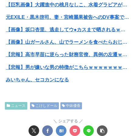
【巨乳画像】大躍進中の桃月なしこ、水着グラビアがパーフェクトボディすぎるwwwwwww
元EXILE・黒木啓司、妻・宮崎麗果被告へのDV事案で逮捕されていた 宮崎は全身打撲、頭部裂傷及び打撲、頸部損傷の怪我
【画像】坂口杏里、逃走してウ●カスまで晒されるｗｗｗｗｗ
【画像】山ガールさん、山でラーメンを食べたらおじさんに怒られるｗｗｗ
【悲報】高市早苗に逆らった財務官僚、異例の左遷ｗｗｗｗｗｗｗｗ
【悲報】男が嫌いな男の特徴がこちらｗｗｗｗｗｗｗｗｗｗ
みいちゃん、セコカンになる
ぐらんぶる原作最新話、ヤバすぎる
【悲報】ライザさん、お●ぱいを触られてしまうｗｗｗｗｗｗｗｗ
ニュース
こけしドール
中鉢優香
可愛すぎるおむすび屋さん（28）、新店舗に4000万円クラファンした成功した結果弱男集団から叩かれてしまうｗｗｗｗ
シェアする
【動画】福岡の電車、複数の駅で「チンポッ❤」というアナウンスが流れ大騒ぎwwwwwwwww
𝕏