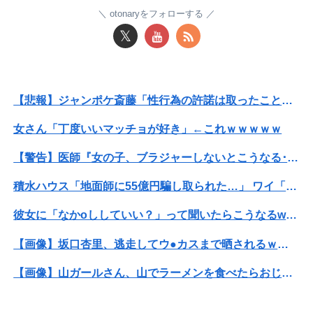
【悲報】男が嫌いな男の特徴がこちらｗｗｗｗｗｗｗｗｗｗ
otonaryをフォローする
𝕏
【朗報】誤って脳幹を摘出された女性､重篤な植物状態だが､意識は正常で何かを思考していると判明
私「あのお金どこ？」母「お兄ちゃんに貸したわよ」私「勝手に？」→昔から続く兄だけ特別扱いに限界がきて…
【悲報】ジャンポケ斎藤「性行為の許諾は取ったことありません」
【日向坂46】まさかの楽曲も披露！『三期生LIVE』愛知公演のレポがこちら
女さん「丁度いいマッチョが好き」←これｗｗｗｗｗ
京大病院、手術ミスで50代女性患者を「植物状態」に 脳腫瘍摘出手術で腫瘍の無い部位を摘出してしまう
【警告】医師『女の子、ブラジャーしないとこうなる････』⇒！！！
【悲報】ジャンポケ斎藤「性行為の許諾は取ったことありません」
積水ハウス「地面師に55億円騙し取られた…」 ワイ「はえーかわいそう…会社滅茶苦茶やろなぁ」
日向坂OGの最新ランジェリー、もうエグいだろ・・・(画像どーん)
彼女に「なかoししていい？」って聞いたらこうなるwww
【動画】ロシアの空挺兵、パラシュートが開かずに墜落してしまう。
【画像】坂口杏里、逃走してウ●カスまで晒されるｗｗｗｗｗ
私「妊娠しました」義兄嫁「その子は私が育てる！」→義妹の子を育ててきた私にまさかの要求をしてきて…
【画像】山ガールさん、山でラーメンを食べたらおじさんに怒られるｗｗｗ
【画像】加藤綾子アナ、無防備パン●ラ撮られちゃう
【悲報】高市早苗に逆らった財務官僚、異例の左遷ｗｗｗｗｗｗｗｗ
【朗報】ヒカキンなんと「実質200万円以上の支援物資」を寄付してしまう