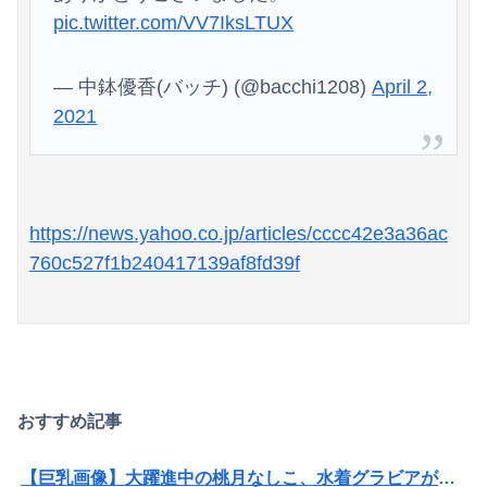
「感動のフィナーレだ」と某野党が達成した偉業に称賛の声が殺到、なんかヒーロー番組の最終回を見ているような気分に……
pic.twitter.com/VV7IksLTUX
急いで曲がり角を曲がったとき、すごい衝撃を受けてリアルに2ｍくらいふっとんだ
— 中鉢優香(バッチ) (@bacchi1208)
April 2,
旅行先で綺麗なガラス工房の灰皿を愛煙家の父のお土産にしたんだけどダイソーでそっくりな商品を見つけた
2021
https://news.yahoo.co.jp/articles/cccc42e3a36ac
760c527f1b240417139af8fd39f
おすすめ記事
【巨乳画像】大躍進中の桃月なしこ、水着グラビアがパーフェクトボディすぎるwwwwwww