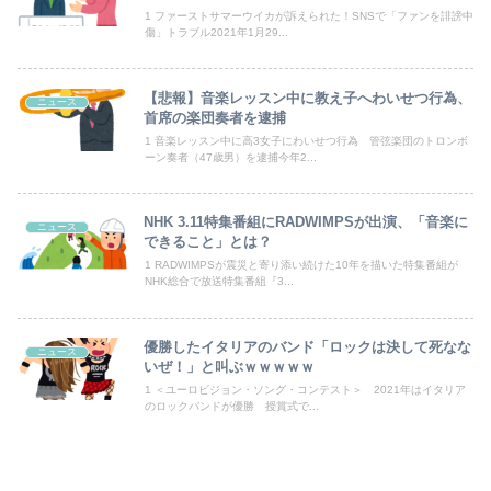
1 ファーストサマーウイカが訴えられた！SNSで「ファンを誹謗中
傷」トラブル2021年1月29...
【悲報】露悪系アニメ、最盛期へｗｗｗｗｗ
【朗報】ヒカキンなんと「実質200万円以上の支援物資」を寄付してしまう
【悲報】音楽レッスン中に教え子へわいせつ行為、
ニュース
首席の楽団奏者を逮捕
海外「全部日本の真似だったのか…」 日本の普通のテレビ番組が最新SNSの数十年先を行っていたと話題に
1 音楽レッスン中に高3女子にわいせつ行為 管弦楽団のトロンボ
ーン奏者（47歳男）を逮捕今年2...
【悲報】「果糖」が「がん転移」を促すと判明
【悲報】ガキ「これインターネット老人会じゃんｗ」ぼく「どれどれ…」ガキ「ニコニコ！らきすた！ボカロ！」ぼく「はぁ…」
NHK 3.11特集番組にRADWIMPSが出演、「音楽に
ニュース
できること」とは？
「感動のフィナーレだ」と某野党が達成した偉業に称賛の声が殺到、なんかヒーロー番組の最終回を見ているような気分に……
1 RADWIMPSが震災と寄り添い続けた10年を描いた特集番組が
NHK総合で放送特集番組『3...
急いで曲がり角を曲がったとき、すごい衝撃を受けてリアルに2ｍくらいふっとんだ
優勝したイタリアのバンド「ロックは決して死なな
旅行先で綺麗なガラス工房の灰皿を愛煙家の父のお土産にしたんだけどダイソーでそっくりな商品を見つけた
ニュース
いぜ！」と叫ぶｗｗｗｗｗ
1 ＜ユーロビジョン・ソング・コンテスト＞ 2021年はイタリア
のロックバンドが優勝 授賞式で...
Powered by livedoor 相互RSS