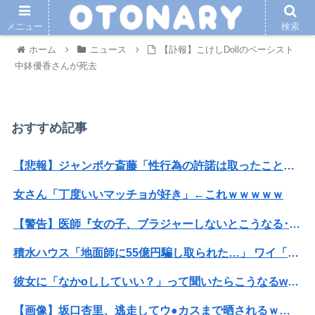
メニュー
検索
ホーム
ニュース
【訃報】こけしDollのベーシスト
中鉢優香さんが死去
おすすめ記事
【悲報】ジャンポケ斎藤「性行為の許諾は取ったことありません」
女さん「丁度いいマッチョが好き」←これｗｗｗｗｗ
【警告】医師『女の子、ブラジャーしないとこうなる････』⇒！！！
積水ハウス「地面師に55億円騙し取られた…」 ワイ「はえーかわいそう…会社滅茶苦茶やろなぁ」
彼女に「なかoししていい？」って聞いたらこうなるwww
【画像】坂口杏里、逃走してウ●カスまで晒されるｗｗｗｗｗ