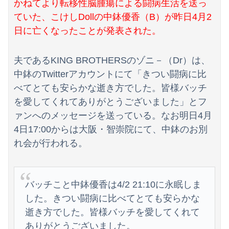
日向坂OGの最新ランジェリー、もうエグいだろ・・・(画像どーん)
かねてより転移性脳腫瘍による闘病生活を送っ
ていた、こけしDollの中鉢優香（B）が昨日4月2
京大病院、手術ミスで50代女性患者を「植物状態」に 脳腫瘍摘出手術で腫瘍の無い部位を摘出してしまう
日に亡くなったことが発表された。
好きな女の子から預かったHDDの中から、とんでもないモノを発見してしまった
夫であるKING BROTHERSのゾニ－（Dr）は、
【動画】ロシアの空挺兵、パラシュートが開かずに墜落してしまう。
中鉢のTwitterアカウントにて「きつい闘病に比
私「妊娠しました」義兄嫁「その子は私が育てる！」→義妹の子を育ててきた私にまさかの要求をしてきて…
べてとても安らかな逝き方でした。皆様バッチ
を愛してくれてありがとうございました」とフ
【画像】加藤綾子アナ、無防備パン●ラ撮られちゃう
ァンへのメッセージを送っている。なお明日4月
【悲報】露悪系アニメ、最盛期へｗｗｗｗｗ
4日17:00からは大阪・智崇院にて、中鉢のお別
れ会が行われる。
【朗報】ヒカキンなんと「実質200万円以上の支援物資」を寄付してしまう
海外「全部日本の真似だったのか…」 日本の普通のテレビ番組が最新SNSの数十年先を行っていたと話題に
バッチこと中鉢優香は4/2 21:10に永眠しま
【悲報】「果糖」が「がん転移」を促すと判明
した。きつい闘病に比べてとても安らかな
逝き方でした。皆様バッチを愛してくれて
【悲報】ガキ「これインターネット老人会じゃんｗ」ぼく「どれどれ…」ガキ「ニコニコ！らきすた！ボカロ！」ぼく「はぁ…」
ありがとうございました。