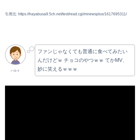
引用元: https://hayabusa9.5ch.net/test/read.cgi/mnewsplus/1617695311/
ファンじゃなくても普通に食べてみたい
んだけどｗ チョコのやつｗｗ てかMV、
妙に笑えるｗｗｗ
ハルト