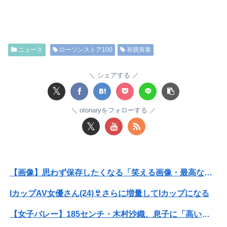
【悲報】男が嫌いな男の特徴がこちらｗｗｗｗｗｗｗｗｗｗ
【画像】JKダンス部、部員の８割が巨乳のムホホ部だったｗｗｗｗ
ニュース
ローソンストア100
布袋寅泰
【画像】咲-saki-作者、ようやく『奇乳』に気付くｗｗｗｗ
可愛すぎるおむすび屋さん（28）、新店舗に4000万円クラファンした成功した結果弱男集団から叩かれてしまうｗｗｗｗ
シェアする
𝕏
【動画】福岡の電車、複数の駅で「チンポッ❤」というアナウンスが流れ大騒ぎwwwwwwwww
otonaryをフォローする
ホリエモン「面接でさ、納豆パックの薄いフィルムって何のために入っていの？って聞くわけ」
𝕏
映画デートの予定をドタキャンされて、見てない映画のチケ代を奢らされて、これはダメだと思って別れたよ
【動画】両方馬鹿（笑）ミニストップでトラックと衝突したドラレコが（ノ∇`）
【画像】思わず保存したくなる「笑える画像・最高な画像」貼っていけｗｗｗｗｗ
転校生と仲良くなってその子の家に遊びに行ったら私が小さい頃に撮った写真があった
IカップAV女優さん(24)👙さらに増量してIカップになる
【朗報】冨里奈央のバスト、もう大変なことになってるって...
【女子バレー】185センチ・木村沙織、息子に「高い高い」求められ衝撃展開激白 「すごい列になって…私アトラクションじゃないよみたいな」
兵庫県斎藤知事、不正会計の疑いで前知事に聞き取り調査へ