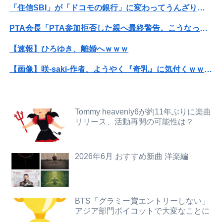
「住信SBI」が「ドコモの銀行」に変わってうんざりしてるやつｗｗｗｗｗｗｗ
【画像】思わず保存したくなる「笑える画像・最高な画像」貼っていけｗｗｗｗｗ
PTA会長「PTA参加拒否した親へ最終警告。こうなってもいい？」
【画像】日焼け口リの締まったお尻っていいよね！ｗｗｗｗｗ
【速報】ひろゆき、離婚へｗｗｗ
【動画】ロシア軍のドローンをネット発射装置で撃墜するウクライナ。
【画像】咲-saki-作者、ようやく『奇乳』に気付くｗｗｗｗ
友人に1泊の旅行に誘われたんだけど、意見が割れて中止になった。倹約家と旅行計画したら、何も譲ってくれない...
可愛すぎるおむすび屋さん（28）、新店舗に4000万円クラファンした成功した結果弱男集団から叩かれてしまうｗｗｗｗ
【動画】役満ボディ・岡田紗佳(32)、渾身のあたシコダンスwwwwwww
【動画】福岡の電車、複数の駅で「チンポッ❤」というアナウンスが流れ大騒ぎwwwwwwwww
Tommy heavenly6が約11年ぶりに楽曲
【悲報】中国、橋の欄干が強風一発で粉々に 鉄筋ゼロ 当局「接着剤でくっつけただけ」「正常で、品質問題はない」
リリース、活動再開の可能性は？
ホリエモン「面接でさ、納豆パックの薄いフィルムって何のために入っていの？って聞くわけ」
IカップAV女優さん(24)👙さらに増量してIカップになる
元EXILE・黒木啓司、妻・宮崎麗果被告へのDV事案で逮捕されていた 宮崎は全身打撲、頭部裂傷及び打撲、頸部損傷の怪我
2026年6月 おすすめ新曲 洋楽編
【悲報】韓国人「え待って、何で日本の避難所って10年前と同レベルなの(ドン引き
ジャンポケ斎藤「性行為の許諾は取ったことありません」
【女子バレー】185センチ・木村沙織、息子に「高い高い」求められ衝撃展開激白 「すごい列になって…私アトラクションじゃないよみたいな」
高校３年生の女です。家が嫌いすぎて家を出て現在養護施設で暮らしています
欧州「日本だけ反則だろ…」 世界の『日本びいき』にヨーロッパ全土から不満の声
BTS「グラミー賞エントリーしない」
アジア部門ボイコットで大変なことに
【動画】福岡の電車、複数の駅で「チンポッ❤」というアナウンスが流れ大騒ぎwwwwwwwww
「住信SBI」が「ドコモの銀行」に変わってうんざりしてるやつｗｗｗｗｗｗｗ