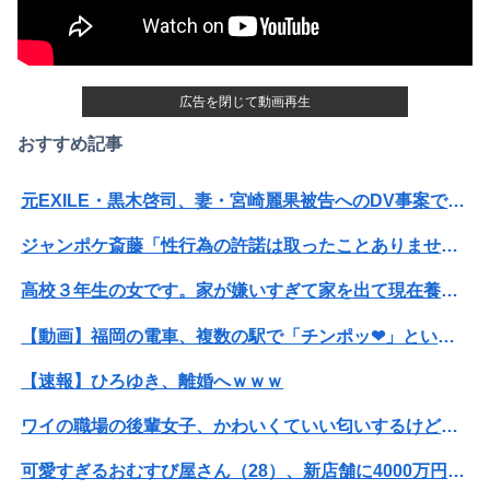
広告を閉じて動画再生
おすすめ記事
元EXILE・黒木啓司、妻・宮崎麗果被告へのDV事案で逮捕されていた 宮崎は全身打撲、頭部裂傷及び打撲、頸部損傷の怪我
ジャンポケ斎藤「性行為の許諾は取ったことありません」
高校３年生の女です。家が嫌いすぎて家を出て現在養護施設で暮らしています
【動画】福岡の電車、複数の駅で「チンポッ❤」というアナウンスが流れ大騒ぎwwwwwwwww
【速報】ひろゆき、離婚へｗｗｗ
ワイの職場の後輩女子、かわいくていい匂いするけどマジでとんでもなく無能
可愛すぎるおむすび屋さん（28）、新店舗に4000万円クラファンした成功した結果弱男集団から叩かれてしまうｗｗｗｗ