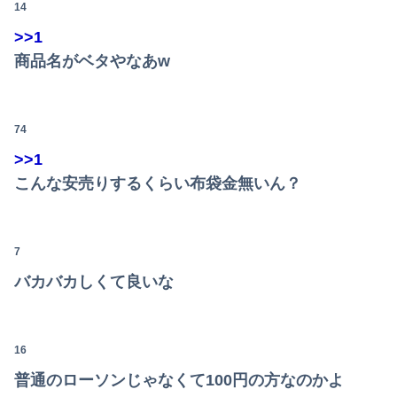
14
【悲報】男が嫌いな男の特徴がこちらｗｗｗｗｗｗｗｗｗｗ
>>1
【画像】JKダンス部、部員の８割が巨乳のムホホ部だったｗｗｗｗ
商品名がベタやなあw
【画像】咲-saki-作者、ようやく『奇乳』に気付くｗｗｗｗ
可愛すぎるおむすび屋さん（28）、新店舗に4000万円クラファンした成功した結果弱男集団から叩かれてしまうｗｗｗｗ
74
【動画】福岡の電車、複数の駅で「チンポッ❤」というアナウンスが流れ大騒ぎwwwwwwwww
>>1
こんな安売りするくらい布袋金無いん？
ホリエモン「面接でさ、納豆パックの薄いフィルムって何のために入っていの？って聞くわけ」
映画デートの予定をドタキャンされて、見てない映画のチケ代を奢らされて、これはダメだと思って別れたよ
7
【動画】両方馬鹿（笑）ミニストップでトラックと衝突したドラレコが（ノ∇`）
バカバカしくて良いな
転校生と仲良くなってその子の家に遊びに行ったら私が小さい頃に撮った写真があった
【朗報】冨里奈央のバスト、もう大変なことになってるって...
16
兵庫県斎藤知事、不正会計の疑いで前知事に聞き取り調査へ
普通のローソンじゃなくて100円の方なのかよ