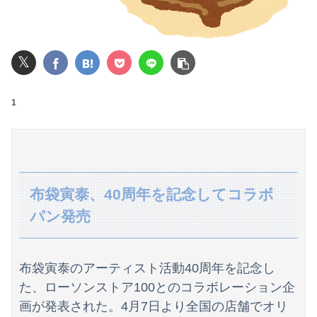
高校３年生の女です。家が嫌いすぎて家を出て現在養護施設で暮らしています
【動画】福岡の電車、複数の駅で「チンポッ❤」というアナウンスが流れ大騒ぎwwwwwwwww
𝕏
ワイの職場の後輩女子、かわいくていい匂いするけどマジでとんでもなく無能
1
可愛すぎるおむすび屋さん（28）、新店舗に4000万円クラファンした成功した結果弱男集団から叩かれてしまうｗｗｗｗ
【悲報】男が嫌いな男の特徴がこちらｗｗｗｗｗｗｗｗｗｗ
【画像】JKダンス部、部員の８割が巨乳のムホホ部だったｗｗｗｗ
布袋寅泰、40周年を記念してコラボ
【画像】JK、河でやりたい放題ｗｗｗｗｗｗｗｗｗｗｗｗｗｗｗｗｗｗｗｗｗｗｗｗ
パン発売
映画デートの予定をドタキャンされて、見てない映画のチケ代を奢らされて、これはダメだと思って別れたよ
【動画】両方馬鹿（笑）ミニストップでトラックと衝突したドラレコが（ノ∇`）
布袋寅泰のアーティスト活動40周年を記念し
た、ローソンストア100とのコラボレーション企
転校生と仲良くなってその子の家に遊びに行ったら私が小さい頃に撮った写真があった
画が発表された。4月7日より全国の店舗でオリ