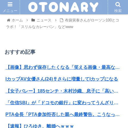
メニュー
検索
ホーム
ニュース
布袋寅泰さんがローソン100とコ
ラボ！「スリルなカレーパン」などwww
おすすめ記事
【画像】思わず保存したくなる「笑える画像・最高な画像」貼っていけｗｗｗｗｗ
IカップAV女優さん(24)👙さらに増量してIカップになる
【女子バレー】185センチ・木村沙織、息子に「高い高い」求められ衝撃展開激白 「すごい列になって…私アトラクションじゃないよみたいな」
「住信SBI」が「ドコモの銀行」に変わってうんざりしてるやつｗｗｗｗｗｗｗ
PTA会長「PTA参加拒否した親へ最終警告。こうなってもいい？」
【速報】ひろゆき、離婚へｗｗｗ