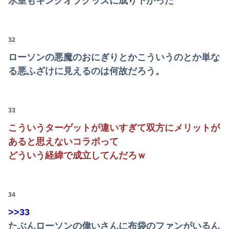
氷室もキングオブグッズに成り下がった
【動画】黒人系アイドルさん、リアルディズニープリンセスと話題に 【Pickup08083037】
PTA会長「PTA参加拒否した親へ最終警告。こうなってもいい？」
32
フジテレビが金の卵を産む鶏を自ら絞め殺した模様、社運を賭けたドル箱コンテンツが御蔵入りになってしまい……
ローソンの悪魔のおにぎりとかこういうのとか単な
る悪ふざけに見えるのは何故だろう。
33
こういうターゲットが違いすぎて双方にメリットが
あると思えないコラボって
どういう経緯で成立してんだろｗ
34
>>33
たぶんローソンの偉いさんに布袋のファンがいるん