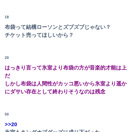
【画像】思わず保存したくなる「笑える画像・最高な画像」貼っていけｗｗｗｗｗ
【画像】日焼け口リの締まったお尻っていいよね！ｗｗｗｗｗ
18
布袋って結構ローソンとズブズブじゃない？
【動画】ロシア軍のドローンをネット発射装置で撃墜するウクライナ。
チケット売ってほしいから？
友人に1泊の旅行に誘われたんだけど、意見が割れて中止になった。倹約家と旅行計画したら、何も譲ってくれない...
【動画】役満ボディ・岡田紗佳(32)、渾身のあたシコダンスwwwwwww
20
【悲報】中国、橋の欄干が強風一発で粉々に 鉄筋ゼロ 当局「接着剤でくっつけただけ」「正常で、品質問題はない」
はっきり言って氷室より布袋の方が音楽的才能は上
だ
IカップAV女優さん(24)👙さらに増量してIカップになる
しかし布袋は人間性がカッコ悪いから氷室より遥か
【悲報】韓国人「え待って、何で日本の避難所って10年前と同レベルなの(ドン引き
にダサい存在として終わりそうなのは残念
【女子バレー】185センチ・木村沙織、息子に「高い高い」求められ衝撃展開激白 「すごい列になって…私アトラクションじゃないよみたいな」
欧州「日本だけ反則だろ…」 世界の『日本びいき』にヨーロッパ全土から不満の声
50
>>20
「住信SBI」が「ドコモの銀行」に変わってうんざりしてるやつｗｗｗｗｗｗｗ