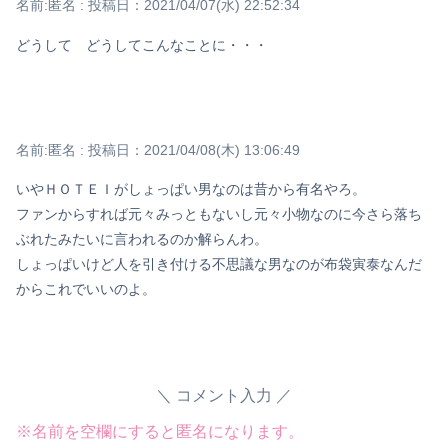
名前:
匿名
:
投稿日：2021/04/07(水) 22:52:34
どうして どうしてこんなことに・・・
名前:
匿名
:
投稿日：2021/04/08(木) 13:06:49
いやＨＯＴＥＩがしょっぱい男なのは昔から有名やろ。
ファンからすれば元々みっともないし元々小物なのに今さら落ち
ぶれたみたいに言われるのか解らんわ。
しょっぱいけど人を引き付ける不思議な男なのが布袋寅泰なんだ
からこれでいいのよ。
コメント入力
※名前を空欄にすると匿名になります。