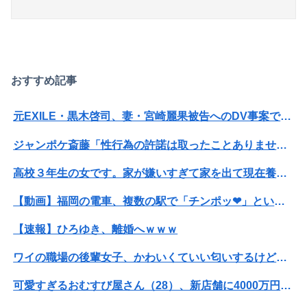
おすすめ記事
元EXILE・黒木啓司、妻・宮崎麗果被告へのDV事案で逮捕されていた 宮崎は全身打撲、頭部裂傷及び打撲、頸部損傷の怪我
ジャンポケ斎藤「性行為の許諾は取ったことありません」
高校３年生の女です。家が嫌いすぎて家を出て現在養護施設で暮らしています
【動画】福岡の電車、複数の駅で「チンポッ❤」というアナウンスが流れ大騒ぎwwwwwwwww
【速報】ひろゆき、離婚へｗｗｗ
ワイの職場の後輩女子、かわいくていい匂いするけどマジでとんでもなく無能
可愛すぎるおむすび屋さん（28）、新店舗に4000万円クラファンした成功した結果弱男集団から叩かれてしまうｗｗｗｗ