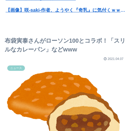
【画像】咲-saki-作者、ようやく『奇乳』に気付くｗｗｗｗ
可愛すぎるおむすび屋さん（28）、新店舗に4000万円クラファンした成功した結果弱男集団から叩かれてしまうｗｗｗｗ
【動画】福岡の電車、複数の駅で「チンポッ❤」というアナウンスが流れ大騒ぎwwwwwwwww
布袋寅泰さんがローソン100とコラボ！「スリ
ホリエモン「面接でさ、納豆パックの薄いフィルムって何のために入っていの？って聞くわけ」
ルなカレーパン」などwww
【視聴率】ゴールデン帯でテレ東がフジを上回る トップはテレ朝
2021.04.07
ニュース
39独身女性ってもう人生詰んでんか？
元K-1王者・久保優太が10代女性と再婚 出会って6日で告白、半年でのスピード婚
旦那に突然消息を絶たれ、生後間もない子供を抱えて困った知り合いが生活保護申請のため役所へ。そこで信じられない言動が→
自慢する時に目の前の人を下げる人の心理
元EXILE・黒木啓司、妻・宮崎麗果被告へのDV事案で逮捕されていた 宮崎は全身打撲、頭部裂傷及び打撲、頸部損傷の怪我
ジャンポケ斎藤「性行為の許諾は取ったことありません」