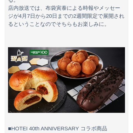
る。
欧州「日本だけ反則だろ…」 世界の『日本びいき』にヨーロッパ全土から不満の声
店内放送では、布袋寅泰による時報やメッセー
【動画】黒人系アイドルさん、リアルディズニープリンセスと話題に 【Pickup08083037】
ジが4月7日から20日までの2週間限定で展開され
るということなのでそちらもお楽しみに。
フジテレビが金の卵を産む鶏を自ら絞め殺した模様、社運を賭けたドル箱コンテンツが御蔵入りになってしまい……
■HOTEI 40th ANNIVERSARY コラボ商品