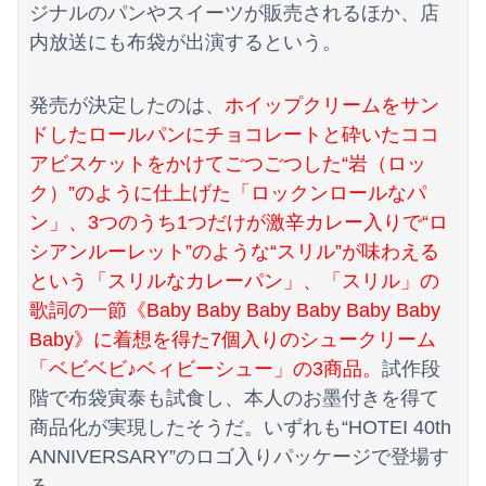
【朗報】冨里奈央のバスト、もう大変なことになってるって...
ジナルのパンやスイーツが販売されるほか、店
内放送にも布袋が出演するという。
【画像】日焼け口リの締まったお尻っていいよね！ｗｗｗｗｗ
兵庫県斎藤知事、不正会計の疑いで前知事に聞き取り調査へ
発売が決定したのは、
ホイップクリームをサン
ドしたロールパンにチョコレートと砕いたココ
【ワンピース】ゾロ「女だぞ」エネル「見ればわかる」←ここ好きすぎるｗｗｗｗｗｗｗｗｗｗｗｗｗ
アビスケットをかけてごつごつした“岩（ロッ
【驚愕】エ口い女友達のクリ◯リスを舐めて3時間イカせまくった結果ｗｗｗｗｗｗｗｗｗｗ
ク）”のように仕上げた「ロックンロールなパ
ン」、3つのうち1つだけが激辛カレー入りで“ロ
【動画】ロシア軍のドローンをネット発射装置で撃墜するウクライナ。
シアンルーレット”のような“スリル”が味わえる
友人に1泊の旅行に誘われたんだけど、意見が割れて中止になった。倹約家と旅行計画したら、何も譲ってくれない...
という「スリルなカレーパン」、「スリル」の
歌詞の一節《Baby Baby Baby Baby Baby Baby
【動画】役満ボディ・岡田紗佳(32)、渾身のあたシコダンスwwwwwww
Baby》に着想を得た7個入りのシュークリーム
【悲報】韓国人「え待って、何で日本の避難所って10年前と同レベルなの(ドン引き
「ベビベビ♪ベィビーシュー」の3商品。
試作段
階で布袋寅泰も試食し、本人のお墨付きを得て
【悲報】中国、橋の欄干が強風一発で粉々に 鉄筋ゼロ 当局「接着剤でくっつけただけ」「正常で、品質問題はない」
商品化が実現したそうだ。いずれも“HOTEI 40th
韓国のサッカー審判に対する性接待疑惑、ついに日本や英国メディアにも取り上げられ国際問題に発展w
ANNIVERSARY”のロゴ入りパッケージで登場す