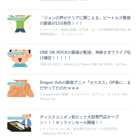
【ワンピース】ゾロ「女だぞ」エネル「見ればわかる」←ここ好きすぎるｗｗｗｗｗｗｗｗｗｗｗｗｗ
「ジョンの声がクリアに聞こえる」ビートルズ最後
ニュース
【驚愕】エ口い女友達のクリ◯リスを舐めて3時間イカせまくった結果ｗｗｗｗｗｗｗｗｗｗ
の新曲が11/2発売！！！
1 ビートルズ「最後の新曲」が完成 11・2日本時間午後11時に世
【動画】ロシア軍のドローンをネット発射装置で撃墜するウクライナ。
界同時発売へ マッカートニー...
友人に1泊の旅行に誘われたんだけど、意見が割れて中止になった。倹約家と旅行計画したら、何も譲ってくれない...
ONE OK ROCKの新曲が配信、神曲すぎてライブ化
ニュース
【動画】役満ボディ・岡田紗佳(32)、渾身のあたシコダンスwwwwwww
け確定！！！！！
ONE OK ROCK_officialさんのTweet ONE OK ROCK、Ed She...
【悲報】韓国人「え待って、何で日本の避難所って10年前と同レベルなの(ドン引き
Dragon Ashの新曲アニメ『セスタス』OP曲に、ま
【悲報】中国、橋の欄干が強風一発で粉々に 鉄筋ゼロ 当局「接着剤でくっつけただけ」「正常で、品質問題はない」
ニュース
だやってたのかｗｗｗ
1 Dragon Ashの新曲「エンデヴァー」がアニメ『セスタス -The
韓国のサッカー審判に対する性接待疑惑、ついに日本や英国メディアにも取り上げられ国際問題に発展w
Roman Fig...
欧州「日本だけ反則だろ…」 世界の『日本びいき』にヨーロッパ全土から不満の声
ディスクユニオン初ロック大型専門店オープ
ニュース
【動画】黒人系アイドルさん、リアルディズニープリンセスと話題に 【Pickup08083037】
ン！！！オンラインセール開催！！
1 ディスクユニオン初 総在庫5万点のロック大型専門店
フジテレビが金の卵を産む鶏を自ら絞め殺した模様、社運を賭けたドル箱コンテンツが御蔵入りになってしまい……
『diskunion ROCK in T...