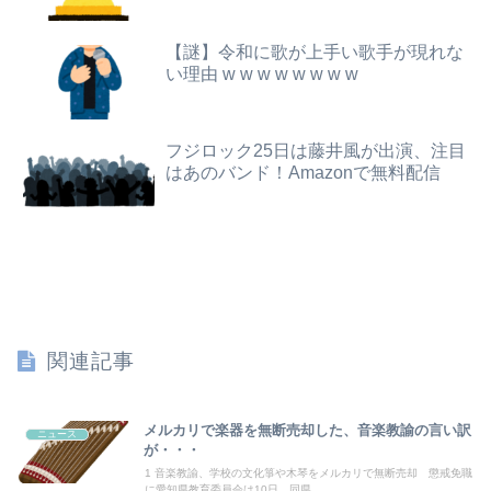
ワイの職場の後輩女子、かわいくていい匂いするけどマジでとんでもなく無能
【動画】黒人系アイドルさん、リアルディズニープリンセスと話題に 【Pickup08083037】
【謎】令和に歌が上手い歌手が現れな
可愛すぎるおむすび屋さん（28）、新店舗に4000万円クラファンした成功した結果弱男集団から叩かれてしまうｗｗｗｗ
い理由 w w w w w w w w
PTA会長「PTA参加拒否した親へ最終警告。こうなってもいい？」
【悲報】男が嫌いな男の特徴がこちらｗｗｗｗｗｗｗｗｗｗ
フジテレビが金の卵を産む鶏を自ら絞め殺した模様、社運を賭けたドル箱コンテンツが御蔵入りになってしまい……
フジロック25日は藤井風が出演、注目
【画像】JKダンス部、部員の８割が巨乳のムホホ部だったｗｗｗｗ
はあのバンド！Amazonで無料配信
【画像】JK、河でやりたい放題ｗｗｗｗｗｗｗｗｗｗｗｗｗｗｗｗｗｗｗｗｗｗｗｗ
映画デートの予定をドタキャンされて、見てない映画のチケ代を奢らされて、これはダメだと思って別れたよ
【動画】両方馬鹿（笑）ミニストップでトラックと衝突したドラレコが（ノ∇`）
転校生と仲良くなってその子の家に遊びに行ったら私が小さい頃に撮った写真があった
関連記事
【朗報】冨里奈央のバスト、もう大変なことになってるって...
【画像】日焼け口リの締まったお尻っていいよね！ｗｗｗｗｗ
メルカリで楽器を無断売却した、音楽教諭の言い訳
ニュース
が・・・
兵庫県斎藤知事、不正会計の疑いで前知事に聞き取り調査へ
1 音楽教諭、学校の文化箏や木琴をメルカリで無断売却 懲戒免職
に愛知県教育委員会は10日、同県...