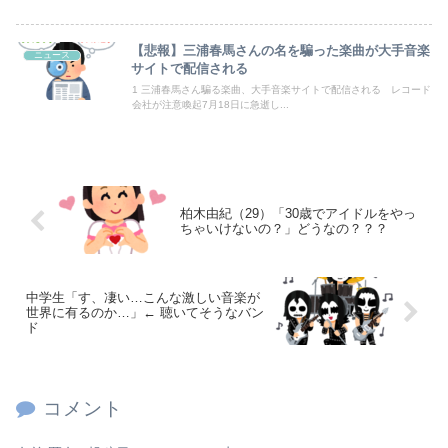
【視聴率】ゴールデン帯でテレ東がフジを上回る トップはテレ朝
【悲報】三浦春馬さんの名を騙った楽曲が大手音楽
ニュース
サイトで配信される
39独身女性ってもう人生詰んでんか？
1 三浦春馬さん騙る楽曲、大手音楽サイトで配信される レコード
会社が注意喚起7月18日に急逝し...
Powered by livedoor 相互RSS
柏木由紀（29）「30歳でアイドルをやっ
ちゃいけないの？」どうなの？？？
中学生「す、凄い…こんな激しい音楽が
世界に有るのか…」← 聴いてそうなバン
ド
コメント