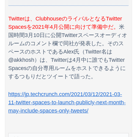
【悲報】国民栄誉賞の記念品に「高市早苗」と彫ってあって炎上wwwwwwwwwwwwwwww（画像あり）
【悲報】サウナ、ジム すごい勢いで倒産
Twitterは、ClubhouseのライバルとなるTwitter
Spacesを2021年4月公開に向けて準備中だ。
米
【動画】ロシア人陸上選手のレオタード型ユニフォーム、ドスケベすぎるｗｗｗwｗｗｗｗｗｗｗｗ❤
国時間3月10日に公開Twitterスペースオーディオ
【画像】最新のライザ、まだイケるｗｗｗｗｗ
ルームのコメント欄で同社が発表した。そのス
ペースのホストであるAlex氏（Twitter名は
【物議】倉田真由美さん「警官を非難する人間は、一体誰の命を守りたいのか」
@akkhosh）は、Twitterは4月中に誰でもTwitter
南後杏子アナ 透けノースリーブ！！
Spacesの自分専用ルームをホストできるように
するつもりだとツイートで語った。
町のお弁当屋さん「申し訳ないが消費税1%になったらその分商品代を値上げするわ」 「うちも！」
ウクライナ軍参謀本部「今年のロシア軍死傷者24万人…新規兵力の募集規模を上回る」！
https://jp.techcrunch.com/2021/03/12/2021-03-
『らぶぽーしょんめーかー』 その３２
11-twitter-spaces-to-launch-publicly-next-month-
may-include-spaces-only-tweets/
ジャンポケ斉藤の被害女性「バウムクーヘン売ったりTikTokライブしててムカついたから示談しなかった」
海外「世界で日本を死守するぞ！」 日本の消防署を訪れたちびっ子集団が世界をメロメロに