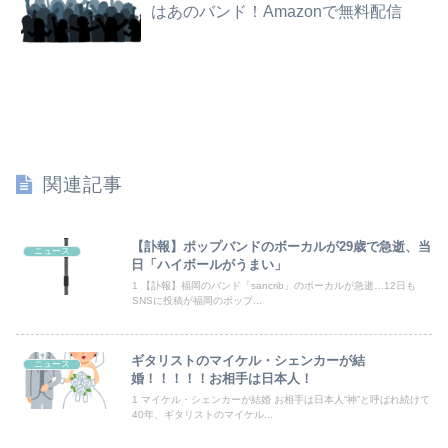
はあのバンド！Amazonで無料配信
義弟嫁「連れ子のことも可愛がってね」私「え？実子は引き取らなかったのに？」→話を聞いて唖然としてしまい…
【日向坂46】あの件は触れるのか…？石塚瑶季のSR配信が決定
【動画】サッカーの試合中の落雷で選手1人が死亡、12人が負傷した事故。
浮気がバレた後、彼氏の嫁からのLINEと電話がヤバい
関連記事
【悲報】国民栄誉賞の記念品に「高市早苗」と彫ってあって炎上wwwwwwwwwwwwwwww（画像あり）
【悲報】サウナ、ジム すごい勢いで倒産
【訃報】ポップバンドのボーカルが29歳で急逝、当
ニュース
日「ハイボールがうまい」
映画館で嫌な思いをした事がある方
1 【訃報】福岡のバンド「sancrib」のボーカルが急逝…12日も
SNSに投稿が福岡のポップ...
職場のスポーツイベントで水2リットルと麦茶2リットルを一本ずつ持参したら隣の部署の肥満男がやってきて…
ギタリストのマイケル・シェンカーが結
ニュース
【動画】ロシア人陸上選手のレオタード型ユニフォーム、ドスケベすぎるｗｗｗwｗｗｗｗｗｗｗｗ❤
婚！！！！！お相手は日本人！
1 マイケル・シェンカーが結婚 お相手は日本人“神”と呼ばれ続けて
【画像】最新のライザ、まだイケるｗｗｗｗｗ
40年、ギタリストのマイケル...