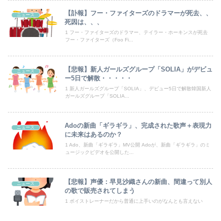
【物議】倉田真由美さん「警官を非難する人間は、一体誰の命を守りたいのか」
【訃報】フー・ファイターズのドラマーが死去、、
ニュース
南後杏子アナ 透けノースリーブ！！
死因は、、、
1 フー・ファイターズのドラマー、テイラー・ホーキンスが死去
フー・ファイターズ（Foo Fi...
町のお弁当屋さん「申し訳ないが消費税1%になったらその分商品代を値上げするわ」 「うちも！」
ウクライナ軍参謀本部「今年のロシア軍死傷者24万人…新規兵力の募集規模を上回る」！
【悲報】新人ガールズグループ「SOLIA」がデビュ
ニュース
ー5日で解散・・・・・
『らぶぽーしょんめーかー』 その３２
1 新人ガールズグループ「SOLIA」、デビュー5日で解散韓国新人
ガールズグループ「SOLIA...
ジャンポケ斉藤の被害女性「バウムクーヘン売ったりTikTokライブしててムカついたから示談しなかった」
海外「世界で日本を死守するぞ！」 日本の消防署を訪れたちびっ子集団が世界をメロメロに
Adoの新曲「ギラギラ」、完成された歌声＋表現力
ニュース
に未来はあるのか？
【画像】令和最新版・あのちゃん、エッッッッッッッッッッ！
1 Ado、新曲「ギラギラ」MV公開 Adoが、新曲「ギラギラ」のミ
ュージックビデオを公開した...
うちの親が何年も前から元恋人(親自身の元恋人)と頻繁に会っていることが発覚
【悲報】声優：早見沙織さんの新曲、間違って別人
大学の時、クラスの大多数テストでカンニングしてた科目があった。で、カンニングしてない私が笑われた
ニュース
の歌で販売されてしまう
1 ボイストレーナーだから普通に上手いのがなんとも言えない