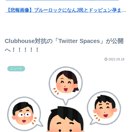
【悲報画像】ブルーロックになんJ民とドッピュン孕ませ男登場www
【画像】X女子「ガチでこういう彼氏欲しくて息できん」 2000万バズ
成人向けゲーム『ヤリステ メスブター』開発者絶望、銀行がsteamからの入金を拒否→金が入ってなくても売上金額分の納税義務あり
Clubhouse対抗の「Twitter Spaces」が公開
【悲報】Mrs. GREEN APPLE、マジで逝くwwwwww
へ！！！！！
映画館で嫌な思いをした事がある方
2021.03.18
ニュース
職場のスポーツイベントで水2リットルと麦茶2リットルを一本ずつ持参したら隣の部署の肥満男がやってきて…
駐車場トラブル
私の父は母のことが大好きだが、母が職場の飲み会に行くたびに不機嫌になるｗｗ４月は異動が多いため飲み会の回数が増えると父は…
なぜフランス人はこれほど日本が好きなのか？中国ネット「中国人も日本が好き」
【画像】20歳のラブライブ声優、胸の谷間を解禁wwwwww遠藤璃菜、1st写真集で美乳＆美ヘソをセクシー露出！！！
山之内すず、意外とお胸が大きかった