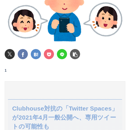
【速報】"見せブラ"女神、現る♡♡♡♡
【画像】ロシアの18号コスプレイヤーさんが本物以上！！！！！！⇒！！
【画像】AKBのセンター、レベチな事が世間にバレ始めるｗｗｗｗｗｗｗ
女子小学生｢先生、好き｣ 教師｢くっ…(葛藤｣→我慢できずハメ撮りカーセックスして教員免許剥奪
𝕏
【動画】女子「勃ってんじゃん笑」男子「うるさい//」女子「キャハハ！」→フ●ラ開始ｗｗｗｗｗｗｗｗｗｗ
1
【王座戦】
義弟嫁「連れ子のことも可愛がってね」私「え？実子は引き取らなかったのに？」→話を聞いて唖然としてしまい…
【日向坂46】あの件は触れるのか…？石塚瑶季のSR配信が決定
【動画】サッカーの試合中の落雷で選手1人が死亡、12人が負傷した事故。
Clubhouse対抗の「Twitter Spaces」
が2021年4月一般公開へ、専用ツイー
浮気がバレた後、彼氏の嫁からのLINEと電話がヤバい
トの可能性も