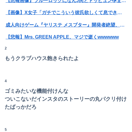
【悲報画像】ブルーロックになんJ民とドッピュン孕ませ男登場www
【画像】X女子「ガチでこういう彼氏欲しくて息できん」 2000万バズ
成人向けゲーム『ヤリステ メスブター』開発者絶望、銀行がsteamからの入金を拒否→金が入ってなくても売上金額分の納税義務あり
Powered by livedoor 相互RSS
【悲報】Mrs. GREEN APPLE、マジで逝くwwwwww
2
【速報】"見せブラ"女神、現る♡♡♡♡
もうクラブハウス飽きられたよ
【画像】ロシアの18号コスプレイヤーさんが本物以上！！！！！！⇒！！
【画像】AKBのセンター、レベチな事が世間にバレ始めるｗｗｗｗｗｗｗ
4
女子小学生｢先生、好き｣ 教師｢くっ…(葛藤｣→我慢できずハメ撮りカーセックスして教員免許剥奪
ゴミみたいな機能付けんな
【動画】女子「勃ってんじゃん笑」男子「うるさい//」女子「キャハハ！」→フ●ラ開始ｗｗｗｗｗｗｗｗｗｗ
ついこないだインスタのストーリーの丸パクリ付け
たばっかだろ
【王座戦】
義弟嫁「連れ子のことも可愛がってね」私「え？実子は引き取らなかったのに？」→話を聞いて唖然としてしまい…
5