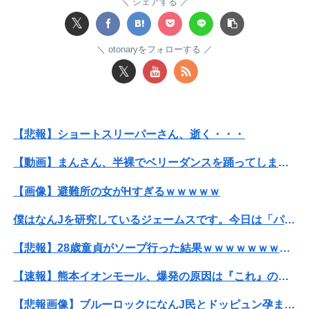
シェアする
女子小学生｢先生、好き｣ 教師｢くっ…(葛藤｣→我慢できずハメ撮りカーセックスして教員免許剥奪
𝕏
【動画】女子「勃ってんじゃん笑」男子「うるさい//」女子「キャハハ！」→フ●ラ開始ｗｗｗｗｗｗｗｗｗｗ
otonaryをフォローする
𝕏
【王座戦】
義弟嫁「連れ子のことも可愛がってね」私「え？実子は引き取らなかったのに？」→話を聞いて唖然としてしまい…
【悲報】ショートスリーパーさん、逝く・・・
【日向坂46】あの件は触れるのか…？石塚瑶季のSR配信が決定
【動画】まんさん、半裸でベリーダンスを踊ってしまうｗｗｗｗｗｗｗｗｗ
【動画】サッカーの試合中の落雷で選手1人が死亡、12人が負傷した事故。
【画像】避難所の女がHすぎるｗｗｗｗｗ
浮気がバレた後、彼氏の嫁からのLINEと電話がヤバい
僕はなんJを研究しているジェームスです。今日は「パヤオ」の語源について調べました。
【悲報】国民栄誉賞の記念品に「高市早苗」と彫ってあって炎上wwwwwwwwwwwwwwww（画像あり）
【悲報】28歳童貞がソープ行った結果ｗｗｗｗｗｗｗｗｗｗwwww
【物議】倉田真由美さん「警官を非難する人間は、一体誰の命を守りたいのか」
【速報】熊本イオンモール、爆発の原因は『これ』の可能性
【悲報】ショートスリーパーさん、逝く・・・
【悲報画像】ブルーロックになんJ民とドッピュン孕ませ男登場www
【画像】最新のライザ、まだイケるｗｗｗｗｗ