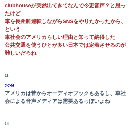
ジャンポケ斉藤の被害女性「バウムクーヘン売ったりTikTokライブしててムカついたから示談しなかった」
clubhouseが突然出てきてなんで今更音声？と思っ
たけど
僕はなんJを研究しているジェームスです。今日は「パヤオ」の語源について調べました。
車を長距離運転しながらSNSをやりたかったから、
海外「世界で日本を死守するぞ！」 日本の消防署を訪れたちびっ子集団が世界をメロメロに
という
車社会のアメリカらしい理由と知って納得した
【悲報】28歳童貞がソープ行った結果ｗｗｗｗｗｗｗｗｗｗwwww
公共交通を使うひとが多い日本では定着させるのが
【画像】令和最新版・あのちゃん、エッッッッッッッッッッ！
難しいだろね
うちの親が何年も前から元恋人(親自身の元恋人)と頻繁に会っていることが発覚
大学の時、クラスの大多数テストでカンニングしてた科目があった。で、カンニングしてない私が笑われた
11
>>9
アメリカは昔からオーディオブックもあるし、車社
会による音声メディアは需要あるっぽいよね
14