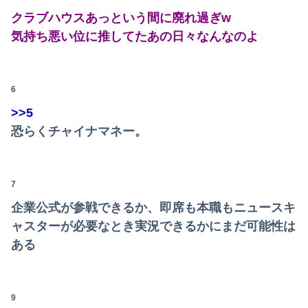
【日向坂46】あの件は触れるのか…？石塚瑶季のSR配信が決定
クラブハウスあっという間に廃れ過ぎw
【動画】サッカーの試合中の落雷で選手1人が死亡、12人が負傷した事故。
気持ち悪い位に推してたあの日々なんなのよ
浮気がバレた後、彼氏の嫁からのLINEと電話がヤバい
【悲報】国民栄誉賞の記念品に「高市早苗」と彫ってあって炎上wwwwwwwwwwwwwwww（画像あり）
6
>>5
【物議】倉田真由美さん「警官を非難する人間は、一体誰の命を守りたいのか」
恐らくチャイナマネー。
【悲報】ショートスリーパーさん、逝く・・・
【画像】最新のライザ、まだイケるｗｗｗｗｗ
7
ウクライナ軍参謀本部「今年のロシア軍死傷者24万人…新規兵力の募集規模を上回る」！
企業公式が参戦できるか、即席も本職もニュースキ
ャスターが必要なとき実況できるかにまだ可能性は
【動画】まんさん、半裸でベリーダンスを踊ってしまうｗｗｗｗｗｗｗｗｗ
ある
町のお弁当屋さん「申し訳ないが消費税1%になったらその分商品代を値上げするわ」 「うちも！」
【画像】避難所の女がHすぎるｗｗｗｗｗ
9