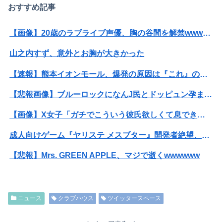
おすすめ記事
【画像】20歳のラブライブ声優、胸の谷間を解禁wwwwww遠藤璃菜、1st写真集で美乳＆美ヘソをセクシー露出！！！
山之内すず、意外とお胸が大きかった
【速報】熊本イオンモール、爆発の原因は『これ』の可能性
【悲報画像】ブルーロックになんJ民とドッピュン孕ませ男登場www
【画像】X女子「ガチでこういう彼氏欲しくて息できん」 2000万バズ
成人向けゲーム『ヤリステ メスブター』開発者絶望、銀行がsteamからの入金を拒否→金が入ってなくても売上金額分の納税義務あり
【悲報】Mrs. GREEN APPLE、マジで逝くwwwwww
【速報】"見せブラ"女神、現る♡♡♡♡
【画像】ロシアの18号コスプレイヤーさんが本物以上！！！！！！⇒！！
ニュース
クラブハウス
ツイッタースペース
【画像】AKBのセンター、レベチな事が世間にバレ始めるｗｗｗｗｗｗｗ