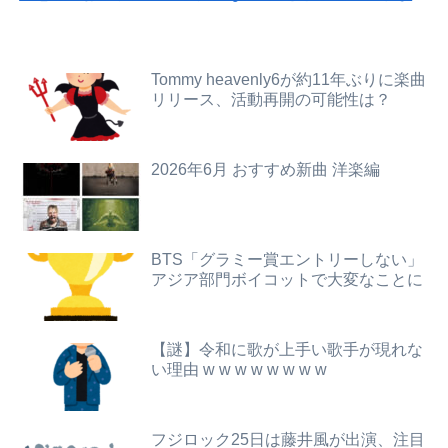
【画像】X女子「ガチでこういう彼氏欲しくて息できん」 2000万バズ
ウクライナ軍参謀本部「今年のロシア軍死傷者24万人…新規兵力の募集規模を上回る」！
成人向けゲーム『ヤリステ メスブター』開発者絶望、銀行がsteamからの入金を拒否→金が入ってなくても売上金額分の納税義務あり
【動画】まんさん、半裸でベリーダンスを踊ってしまうｗｗｗｗｗｗｗｗｗ
Tommy heavenly6が約11年ぶりに楽曲
リリース、活動再開の可能性は？
【悲報】Mrs. GREEN APPLE、マジで逝くwwwwww
町のお弁当屋さん「申し訳ないが消費税1%になったらその分商品代を値上げするわ」 「うちも！」
【画像】20歳のラブライブ声優、胸の谷間を解禁wwwwww遠藤璃菜、1st写真集で美乳＆美ヘソをセクシー露出！！！
【画像】避難所の女がHすぎるｗｗｗｗｗ
2026年6月 おすすめ新曲 洋楽編
山之内すず、意外とお胸が大きかった
ジャンポケ斉藤の被害女性「バウムクーヘン売ったりTikTokライブしててムカついたから示談しなかった」
【速報】"見せブラ"女神、現る♡♡♡♡
僕はなんJを研究しているジェームスです。今日は「パヤオ」の語源について調べました。
BTS「グラミー賞エントリーしない」
アジア部門ボイコットで大変なことに
【画像】ロシアの18号コスプレイヤーさんが本物以上！！！！！！⇒！！
海外「世界で日本を死守するぞ！」 日本の消防署を訪れたちびっ子集団が世界をメロメロに
【画像】AKBのセンター、レベチな事が世間にバレ始めるｗｗｗｗｗｗｗ
【悲報】28歳童貞がソープ行った結果ｗｗｗｗｗｗｗｗｗｗwwww
【謎】令和に歌が上手い歌手が現れな
女子小学生｢先生、好き｣ 教師｢くっ…(葛藤｣→我慢できずハメ撮りカーセックスして教員免許剥奪
【画像】令和最新版・あのちゃん、エッッッッッッッッッッ！
い理由 w w w w w w w w
【動画】女子「勃ってんじゃん笑」男子「うるさい//」女子「キャハハ！」→フ●ラ開始ｗｗｗｗｗｗｗｗｗｗ
うちの親が何年も前から元恋人(親自身の元恋人)と頻繁に会っていることが発覚
フジロック25日は藤井風が出演、注目
【王座戦】
大学の時、クラスの大多数テストでカンニングしてた科目があった。で、カンニングしてない私が笑われた