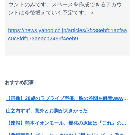
ウントのみです。スペースを作成できるアカウ
ントは今後増えていく予定です。＞
https://news.yahoo.co.jp/articles/3f238ebfd1acfaa
c0c8fdf173aeacb2469f4eeb9
おすすめ記事
【画像】20歳のラブライブ声優、胸の谷間を解禁wwwwww遠藤璃菜、1st写真集で美乳＆美ヘソをセクシー露出！！！
山之内すず、意外とお胸が大きかった
【速報】熊本イオンモール、爆発の原因は『これ』の可能性