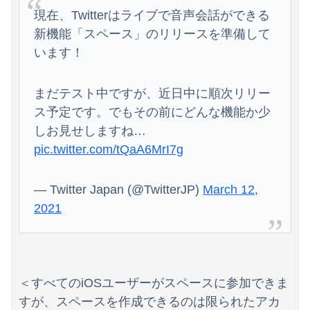
【画像】令和最新版・あのちゃん、エッッッッッッッッッッ！
現在、Twitterはライブで音声会話ができる
新機能「スペース」のリリースを準備して
うちの親が何年も前から元恋人(親自身の元恋人)と頻繁に会っていることが発覚
います！
大学の時、クラスの大多数テストでカンニングしてた科目があった。で、カンニングしてない私が笑われた
まだテスト中ですが、近日中に順次リリー
ス予定です。でもその前にどんな機能か少
しお見せしますね…
pic.twitter.com/tQaA6MrI7g
— Twitter Japan (@TwitterJP)
March 12,
2021
＜すべてのiOSユーザーがスペースに参加できま
すが、スペースを作成できるのは限られたアカ