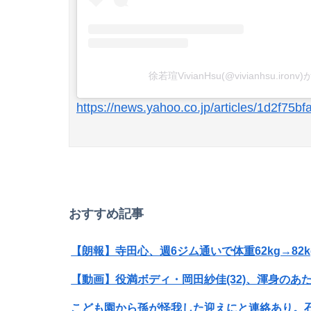
徐若瑄VivianHsu(@vivianhsu.ir
https://news.yahoo.co.jp/articles/1d2f
Powered by livedoor 相互RSS
おすすめ記事
【動画】役満ボディ・岡田紗佳(32)、渾身のあた
こども園から孫が怪我した迎えにと連絡あり。