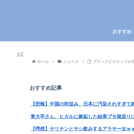
おすすめ
ホーム
ニュース
ブラックビスケッツが2
おすすめ記事
【悲報】中国の街並み、日本に汚染されすぎて
東大卒さん、ヒカルに嫉妬した結果ブタ箱送り
【愕然】ヤリチンとサシ飲みするアラサー女ｗｗ