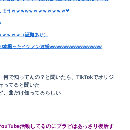
しまうｗｗｗwｗｗｗｗｗｗｗｗ❤
ｗ
ｗｗｗｗｗ（証拠あり）
70本撮ったイケメン逮捕wwwwwwwwwwwwwww
模様wwwww
何で知ってんの？と聞いたら、TikTokでオリジ
みんなこれわかるの？」
行ってると聞いた
ど、曲だけ知ってるらしい
お前ら耐えられる？
ouTube活動してるのにブラビはあっさり復活す