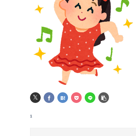
【動画】役満ボディ・岡田紗佳(32)、渾身のあた
何処情報か知らんけど定期的に嘘情報を流す馬
【画像】妹さん、ブラジャーだけでくつろいで
【画像】すげぇスタイルのギャル、現るｗｗｗ
【悲報】粗品、永久追放ｗｗｗｗｗｗｗｗｗｗ
【朗報】及川光博さん（56）結婚ｗｗｗｗｗ
𝕏
【悲報】楽天モバイルさんww9月末に人権を失う
1
彼女と結婚の話をしていた時に言われたことが
【画像】女子中学生にがっつり性教育した結果