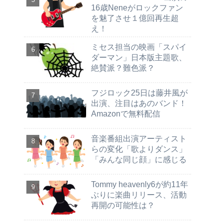
16歳Neneがロックファン
を魅了させ１億回再生超
え！
ミセス担当の映画「スパイ
ダーマン」日本版主題歌、
絶賛派？難色派？
フジロック25日は藤井風が
出演、注目はあのバンド！
Amazonで無料配信
音楽番組出演アーティスト
らの変化「歌よりダンス」
「みんな同じ顔」に感じる
Tommy heavenly6が約11年
ぶりに楽曲リリース、活動
再開の可能性は？