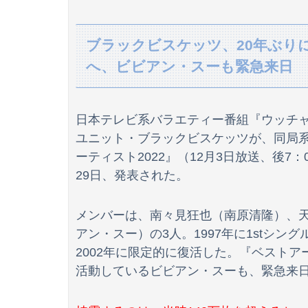
【衝撃】酔ってエ口モードになってた姉(28)
ブラックビスケッツ、20年ぶり
『ヒツジのいらない枕』←持ってるやつちょっ
へ、ビビアン・スーも緊急来日
【日向坂46】歴代のグループ在籍日数ランキン
日本テレビ系バラエティー番組『ウッチャ
【画像】リアルみいちゃん、とんでもない格好でイ
ユニット・ブラックビスケッツが、同局
ーティスト2022』（12月3日放送、後7：
【悲報】消費税減税に反対している自民党議員
29日、発表された。
海外「日本人はなんて気高いんだ！」 英高級
メンバーは、南々見狂也（南原清隆）、
アン・スー）の3人。1997年に1stシン
高校の時本当に周囲と合わなくて上手くやれな
2002年に限定的に復活した。『ベストア
活動しているビビアン・スーも、緊急来
【速報】日向坂46、18thシングル『イチャイ
【ラグビー】日本代表、歴史的初勝利ならず…オ