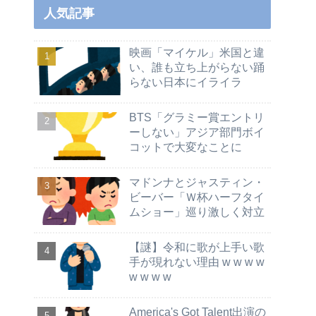
人気記事
映画「マイケル」米国と違
い、誰も立ち上がらない踊
らない日本にイライラ
BTS「グラミー賞エントリ
ーしない」アジア部門ボイ
コットで大変なことに
マドンナとジャスティン・
ビーバー「Ｗ杯ハーフタイ
ムショー」巡り激しく対立
【謎】令和に歌が上手い歌
手が現れない理由 w w w w
w w w w
America's Got Talent出演の