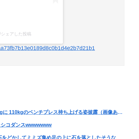
onv)がシェアした投稿
75bfaa73fb7b13e0189d8c0b1d4e2b7d21b1
【朗報】寺田心、週6ジム通いで体重62kg→82kgに 110kgのベンチプレス持ち上げる姿披露（画像あり）
シコダンスwwwwwww
石をどかしてミミズ集め足の上に石を落としたそうな