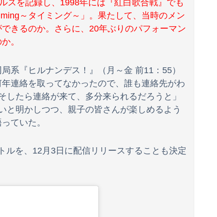
ルスを記録し、1998年には『紅白歌合戦』でも
iming～タイミング～」。果たして、当時のメン
せる」⇒ 国家公務員月給3.51％増へ
できるのか。さらに、20年ぶりのパフォーマン
故が撮影される。
のか。
「自衛隊員や報道カメラマンのフリをして泥棒を…」500万円分の預金通帳を盗まれた高齢女性が明かす被害！
局系『ヒルナンデス！』（月～金 前11：55）
さん、左に寄りすぎたか車で民家当て逃げ
何年連絡を取ってなかったので、誰も連絡先がわ
。そしたら連絡が来て、多分来られるだろうと」
車間ベタ付けマン」「法定速度絶対遵守マン」
ないと明かしつつ、親子の皆さんが楽しめるよう
語っていた。
イトルを、12月3日に配信リリースすることも決定