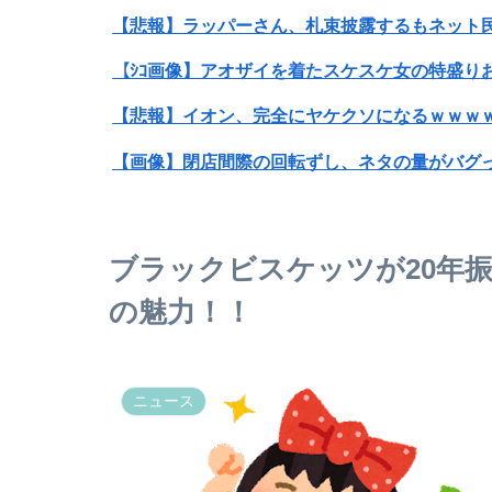
【悲報】ラッパーさん、札束披露するもネット
【ｼｺ画像】アオザイを着たスケスケ女の特盛り
【悲報】イオン、完全にヤケクソになるｗｗｗ
【画像】閉店間際の回転ずし、ネタの量がバグ
【悲報】粗品、永久追放ｗｗｗｗｗｗｗｗｗｗ
【朗報】菅直人元総理、再評価されるｗｗｗｗ
ブラックビスケッツが20年
SNSで知り合ったJK10人とS●Xしてハメ撮り7
の魅力！！
【悲報】高市PVカメラマンw w w w w
ニュース
【悲報】名探偵プリキュア、前作から売上が10億
【驚愕】名作『スーパーの裏でヤニ吸うふたり