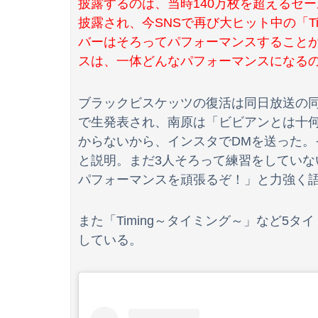
披露するのは、当時140万枚を超えるセー
披露され、今SNSで再び大ヒット中の「T
高市総理「物価上昇を上回る賃上げを日本に定着さ
バーはそろってパフォーマンスすることが
【動画】これはお見事。中国重慶市で珍しい事
スは、一体どんなパフォーマンスになる
ブラックビスケッツの復活は同日放送の同
【速報】赤旗配達中の共産党市議７８歳のじい
で生発表され、南原は「ビビアンとは十
からないから、インスタでDMを送った
3大盆休みの害悪車「常時ハイビームマン」「
と説明。まだ3人そろって練習をしてい
パフォーマンスを頑張るぞ！」と力強く
また「Timing～タイミング～」など5タ
している。