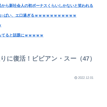
民から新社会人の初ボーナスくらいしかないと笑われる
お○ぱい、エ口過ぎるｗｗｗｗｗｗｗｗｗｗｗ
ｗ
ってると話題にｗｗｗｗｗ
ｗｗｗｗｗ（証拠あり）
ｗｗｗｗｗｗｗｗｗｗｗｗｗｗ
振りに復活！ビビアン・スー（47）
70本撮ったイケメン逮捕wwwwwwwwwwwwwww
【阪神対中日19回戦】阪神・近本、中日・柳から今季第1号先制ソロホームラン！！！！！！！！！！！！！！！！！
2022.12.01
円ダウンwwwwwwwww
』とかいうアニメ、凄い事に気付いた！！面白いけど…