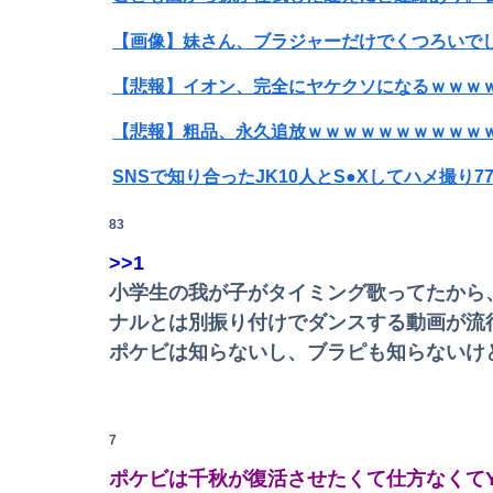
【画像】妹さん、ブラジャーだけでくつろいで
【悲報】イオン、完全にヤケクソになるｗｗｗ
【悲報】粗品、永久追放ｗｗｗｗｗｗｗｗｗｗ
SNSで知り合ったJK10人とS●Xしてハメ撮り7
【衝撃】34歳ニート、『エロ漫画』で人生逆転
83
>>1
【悲報】楽天モバイルさんww9月末に人権を失う
小学生の我が子がタイミング歌ってたから、
【悲報】女性配信者「アスペの検査してみた…
ナルとは別振り付けでダンスする動画が流
ポケビは知らないし、ブラピも知らないけ
【動画】甲子園の女性審判、大誤審で炎上
【速報】ひろゆき、離婚へｗｗｗ
7
【悲報】女性「男への最大ダメージはこれ」←
ポケビは千秋が復活させたくて仕方なくてY