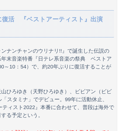
のマ○コを軽く擦って喘がせた結果ｗｗｗｗｗｗｗｗｗｗｗ
に復活 『ベストアーティスト』出演
とこい
【後編】我が家で集まりがあった後に子供の新品クロックスが消えた。犯人のママがカバンに入れるのを見た人もいるのに相手旦那が「証拠は？」と認めない…...
グがこちら…
ンナンチャンのウリナリ!!』で誕生した伝説の
ベント出演するwwwwwwwwww
系年末音楽特番『日テレ系音楽の祭典 ベストア
00～10：54）で、約20年ぶりに復活することが
9人が判明ｗｗｗｗｗｗ
紙も驚愕した極限の中の日本人の姿に世界が衝撃
天山ひろゆき（天野ひろゆき）、ビビアン（ビビ
THE NEUTRALのしげるさんのパチ●ココラボイベント動画が公開される！めっちゃ楽しそうだな！！！
グル「スタミナ」でデビュー。99年に活動休止、
かった。→飲み会で偶然同じ高校の人と出会った
ーティスト2022』本番に合わせて、普段は海外で
日する予定という。
チャ虫』の発売が決定！！
ーストラリアに逆転負け ８戦全敗