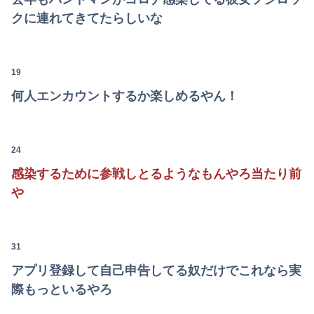
クに連れてきてたらしいな
【画像】避難所の女がHすぎるｗｗｗｗｗ
世界一の登山家ニルマル・プルジャ(43歳)、雪崩で死亡
19
【討論】ナスを最も美味しく食べる方法
何人エンカウントするか楽しめるやん！
日本人「ジョジョの最高傑作は3部！」←これ謎だよな
【日向坂46】月刊ジャイアンツ公式、重大告知！
24
【悲報】乃木オタ『イコラブやとき宣と比べて肌のキメ細やかさが違う』
感染するために参戦しとるようなもんやろ当たり前
や
31
アプリ登録して自己申告してる奴だけでこれなら実
際もっといるやろ