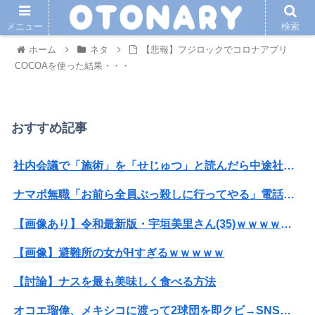
メニュー
検索
ホーム
ネタ
【悲報】フジロックでコロナアプリ
COCOAを使った結果・・・
おすすめ記事
社内会議で「施術」を「せじゅつ」と読んだら中途社員にすら笑われたｗｗｗｗｗｗ
ナマポ無職「お前ら全員ぶっ殺しに行ってやる」電話でナマポの打ち切り伝えられ市職員を脅す
【画像あり】令和最新版・宇垣美里さん(35)ｗｗｗｗｗｗｗｗｗ
【画像】避難所の女がHすぎるｗｗｗｗｗ
【討論】ナスを最も美味しく食べる方法
オコエ瑠偉、メキシコに渡って2球団を即クビ→SNS更新が3ヶ月間止まって消息不明に