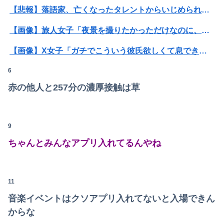
【悲報】落語家、亡くなったタレントからいじめられた過去を告白する…
【画像】旅人女子「夜景を撮りたかっただけなのに、故郷の村が燃やされたみたいになった」←26万ｲｲﾈｗｗｗｗ
【画像】X女子「ガチでこういう彼氏欲しくて息できん」 2000万バズ
6
【悲報】Mrs. GREEN APPLE、マジで逝くwwwwww
赤の他人と257分の濃厚接触は草
【驚愕】年商10億円を超える『ひとり親方』が激増 Mac miniを大量購入しAIを従業員に
【画像】AKBのセンター、レベチな事が世間にバレ始めるｗｗｗｗｗｗｗ
9
息子のオ●ニーを発見したワイの嫁、全ての対応を間違えてしまう…
ちゃんとみんなアプリ入れてるんやね
【動画】台風13号の進路予想、明らかにおかしい…
【画像】ハビタ部長「戻れるなら売上金庫に戻して 無理なら全然いいです イオンが戻って良いって言わなきゃ入ったらダメです」
11
俺の実家、台所の床が腐って米びつに虫が湧くレベルの汚家。妊娠中の嫁はストレスＭＡＸ。なのにお袋は「これでも嫁のために気を遣ってやってる。嫁こそもっとうちに合わせるべき」
音楽イベントはクソアプリ入れてないと入場できん
からな
【悲報】NISA大暴落 ワイ一晩でマイナス20万円も吹き飛んだもよう