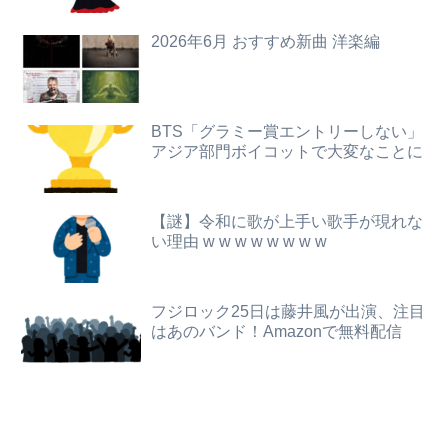
【画像あり】令和最新版・宇垣美里さん(35)ｗｗｗｗｗｗｗｗｗ
この小さな出来事でこの実行力の差よ…と人生そのものが心配になってしまう
2026年6月 おすすめ新曲 洋楽編
【恐怖】酒とタバコを愛する日常系女性YouTuber、ガチで体が終わる・・・
【画像】アナウンサーさん(26)、地上波で自前のJKコスプレを披露wwwwwww
【画像】避難所の女がHすぎるｗｗｗｗｗ
【画像】20歳のラブライブ声優、胸の谷間を解禁wwwwww遠藤璃菜、1st写真集で美乳＆美ヘソをセクシー露出！！！
世界一の登山家ニルマル・プルジャ(43歳)、雪崩で死亡
BTS「グラミー賞エントリーしない」
アジア部門ボイコットで大変なことに
【驚愕】年商10億円を超える『ひとり親方』が激増 Mac miniを大量購入しAIを従業員に
【討論】ナスを最も美味しく食べる方法
【画像】AKBのセンター、レベチな事が世間にバレ始めるｗｗｗｗｗｗｗ
日本人「ジョジョの最高傑作は3部！」←これ謎だよな
【謎】令和に歌が上手い歌手が現れな
息子のオ●ニーを発見したワイの嫁、全ての対応を間違えてしまう…
い理由 w w w w w w w w
【日向坂46】月刊ジャイアンツ公式、重大告知！
【動画】台風13号の進路予想、明らかにおかしい…
【悲報】乃木オタ『イコラブやとき宣と比べて肌のキメ細やかさが違う』
フジロック25日は藤井風が出演、注目
【画像】ハビタ部長「戻れるなら売上金庫に戻して 無理なら全然いいです イオンが戻って良いって言わなきゃ入ったらダメです」
はあのバンド！Amazonで無料配信
俺の実家、台所の床が腐って米びつに虫が湧くレベルの汚家。妊娠中の嫁はストレスＭＡＸ。なのにお袋は「これでも嫁のために気を遣ってやってる。嫁こそもっとうちに合わせるべき」
高校野球の暑さ対策として18時から4試合深夜までやれば涼しいまま試合出来るじゃん
【正論】白人男性「日本の接客はうるさい」