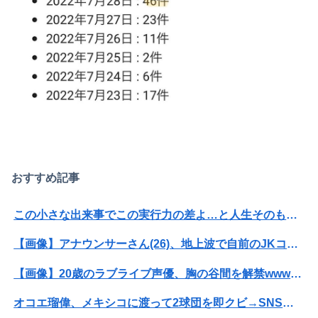
Powered by livedoor 相互RSS
おすすめ記事
この小さな出来事でこの実行力の差よ…と人生そのものが心配になってしまう
【画像】アナウンサーさん(26)、地上波で自前のJKコスプレを披露wwwwwww
【画像】20歳のラブライブ声優、胸の谷間を解禁wwwwww遠藤璃菜、1st写真集で美乳＆美ヘソをセクシー露出！！！
オコエ瑠偉、メキシコに渡って2球団を即クビ→SNS更新が3ヶ月間止まって消息不明に