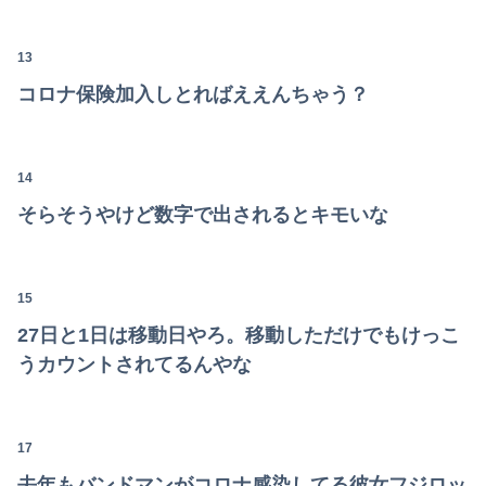
同期との昼飯。餃子定食の量が多く食ってもらおうと思ったら俺の餃子にタレと酢を直接かけた
13
【悲報】共同通信「高市総理、避難所3分間の被災地熊本視察動画に批判！」 → 内閣報道官「避難所視察は51分間！大変な状況の中で、1時間近く受け入...
コロナ保険加入しとればええんちゃう？
社内会議で「施術」を「せじゅつ」と読んだら中途社員にすら笑われたｗｗｗｗｗｗ
体調不良で休んでパチ●コ通ってたら、数十日単位の証拠写真撮られて会社クビになった
14
【竜王戦】柵木幹太五段が先勝
そらそうやけど数字で出されるとキモいな
嫁の浮気発覚から再構築を続けて8ヶ月、愛しさと憎しみが交互に押し寄せてる。もう一回俺に恋させてあげたい。
世界初の超伝導量子熱機関…燃料もピストンもない量子エンジンが回った！
15
27日と1日は移動日やろ。移動しただけでもけっこ
ナマポ無職「お前ら全員ぶっ殺しに行ってやる」電話でナマポの打ち切り伝えられ市職員を脅す
うカウントされてるんやな
【予算100万】市長「特定外来生物クビアカは気持ち悪い虫だしそんな需要ないと思う」1匹300円相当の報奨金→初日に42万取られ焦り
【画像あり】令和最新版・宇垣美里さん(35)ｗｗｗｗｗｗｗｗｗ
17
【恐怖】酒とタバコを愛する日常系女性YouTuber、ガチで体が終わる・・・
去年もバンドマンがコロナ感染してる彼女フジロッ