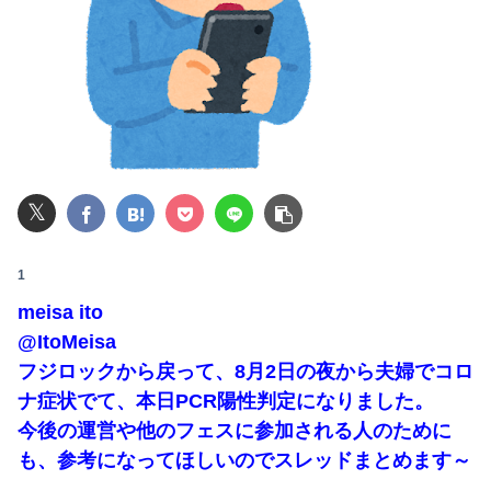
【画像】20歳のラブライブ声優、胸の谷間を解禁wwwwww遠藤璃菜、1st写真集で美乳＆美ヘソをセクシー露出！！！
【驚愕】年商10億円を超える『ひとり親方』が激増 Mac miniを大量購入しAIを従業員に
【画像】AKBのセンター、レベチな事が世間にバレ始めるｗｗｗｗｗｗｗ
息子のオ●ニーを発見したワイの嫁、全ての対応を間違えてしまう…
𝕏
【動画】台風13号の進路予想、明らかにおかしい…
【画像】ハビタ部長「戻れるなら売上金庫に戻して 無理なら全然いいです イオンが戻って良いって言わなきゃ入ったらダメです」
1
meisa ito
俺の実家、台所の床が腐って米びつに虫が湧くレベルの汚家。妊娠中の嫁はストレスＭＡＸ。なのにお袋は「これでも嫁のために気を遣ってやってる。嫁こそもっとうちに合わせるべき」
@ItoMeisa
【悲報】NISA大暴落 ワイ一晩でマイナス20万円も吹き飛んだもよう
フジロックから戻って、8月2日の夜から夫婦でコロ
ナ症状でて、本日PCR陽性判定になりました。
同期との昼飯。餃子定食の量が多く食ってもらおうと思ったら俺の餃子にタレと酢を直接かけた
今後の運営や他のフェスに参加される人のために
体調不良で休んでパチ●コ通ってたら、数十日単位の証拠写真撮られて会社クビになった
も、参考になってほしいのでスレッドまとめます～