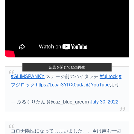
広告を閉じて動画再生
#GLIMSPANKY
ステージ前のハイタッチ
#fujirock
#
フジロック
https://t.co/fr3YRX0uda
@YouTube
より
— ぶるぐりたん (@caz_blue_green)
July 30, 2022
コロナ陽性になってしまいました。。今は声も一切