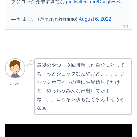
フジロック冤罪すぎてな
pic.twitter.com/DIvIgIwsSa
— たまご。 (@mtmjmkmmmo)
August 6, 2022
最後のやつ、３回接種した自分にとって
ちょっとショックなんやけど、、、。ジ
ャックホワイトの時に生配信見てたけ
ハルト
ど、めっちゃみんな声出してたよ
ね、、、ロッキン後もたくさん出そうや
なぁ。