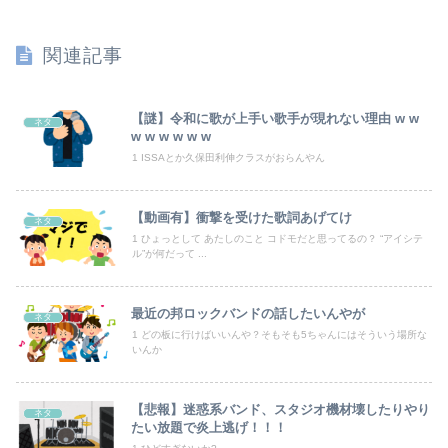
【悲報】NISA大暴落 ワイ一晩でマイナス20万円も吹き飛んだもよう
関連記事
同期との昼飯。餃子定食の量が多く食ってもらおうと思ったら俺の餃子にタレと酢を直接かけた
体調不良で休んでパチ●コ通ってたら、数十日単位の証拠写真撮られて会社クビになった
【謎】令和に歌が上手い歌手が現れない理由 w w
ネタ
w w w w w w
【悲報】共同通信「高市総理、避難所3分間の被災地熊本視察動画に批判！」 → 内閣報道官「避難所視察は51分間！大変な状況の中で、1時間近く受け入...
1 ISSAとか久保田利伸クラスがおらんやん
トラウデン直美キャスター うっすらと谷間の裾野！！【GIF動画あり】
【動画有】衝撃を受けた歌詞あげてけ
ネタ
1 ひょっとして あたしのこと コドモだと思ってるの？ “アイシテ
【竜王戦】柵木幹太五段が先勝
ル”が何だって ...
嫁の浮気発覚から再構築を続けて8ヶ月、愛しさと憎しみが交互に押し寄せてる。もう一回俺に恋させてあげたい。
最近の邦ロックバンドの話したいんやが
ネタ
【予算100万】市長「特定外来生物クビアカは気持ち悪い虫だしそんな需要ないと思う」1匹300円相当の報奨金→初日に42万取られ焦り
1 どの板に行けばいいんや？そもそも5ちゃんにはそういう場所な
いんか
世界初の超伝導量子熱機関…燃料もピストンもない量子エンジンが回った！
今週の「鵺の陰陽師」感想、修業の成果で姿を変えた四衲！！ その力とは…！？【156話】
【悲報】迷惑系バンド、スタジオ機材壊したりやり
ネタ
たい放題で炎上逃げ！！！
【恐怖】酒とタバコを愛する日常系女性YouTuber、ガチで体が終わる・・・