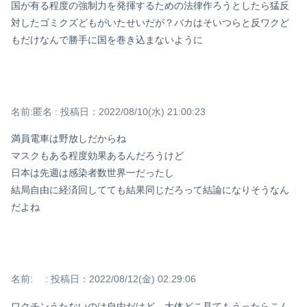
国が有る程度の強制力を発揮するための法律作ろうとしたら猛反
対したゴミクズどもがいたせいだが？バカはそいつらと反ワクど
もだけなんで勝手に国を巻き込まないように
名前:
匿名
:
投稿日：2022/08/10(水) 21:00:23
満員電車は野放しだからね
マスクもある程度効果あるんだろうけど
日本は先週は感染者数世界一だったし
Powered by livedoor 相互RSS
結局自由に経済回してても結果同じだろって結論になりそうなん
だよね
名前:
:
投稿日：2022/08/12(金) 02:29:06
ワクチンうたないのは自由だけど、大体どこ見てもうったらこん