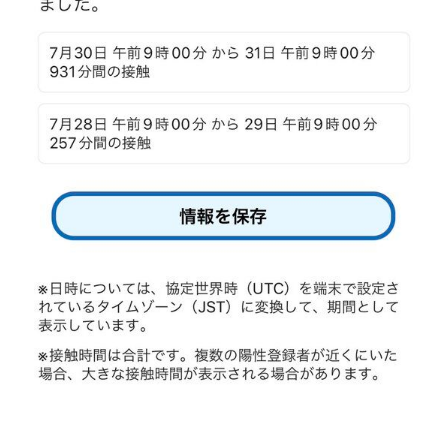
【悲報】乃木オタ『イコラブやとき宣と比べて肌のキメ細やかさが違う』
【悲報】日本人、バカかもしれない。食品消費税減税（8%→1%）に93.2%の国民が賛成してしまう
【動画】渋谷にあるナイトプールがガチヱロすぎると話題にｗ