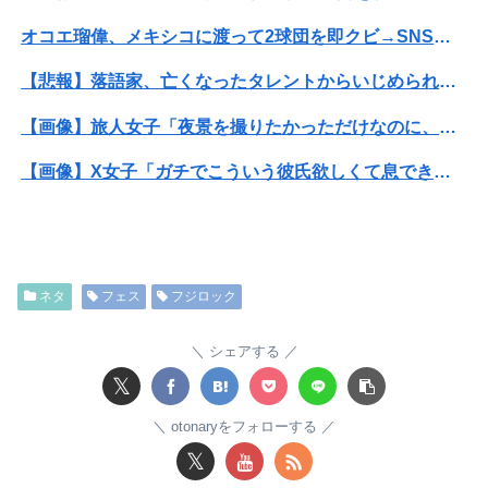
オコエ瑠偉、メキシコに渡って2球団を即クビ→SNS更新が3ヶ月間止まって消息不明に
【悲報】落語家、亡くなったタレントからいじめられた過去を告白する…
【画像】旅人女子「夜景を撮りたかっただけなのに、故郷の村が燃やされたみたいになった」←26万ｲｲﾈｗｗｗｗ
【画像】X女子「ガチでこういう彼氏欲しくて息できん」 2000万バズ
【悲報】Mrs. GREEN APPLE、マジで逝くwwwwww
【驚愕】年商10億円を超える『ひとり親方』が激増 Mac miniを大量購入しAIを従業員に
ネタ
フェス
フジロック
【画像】AKBのセンター、レベチな事が世間にバレ始めるｗｗｗｗｗｗｗ
息子のオ●ニーを発見したワイの嫁、全ての対応を間違えてしまう…
シェアする
𝕏
【動画】台風13号の進路予想、明らかにおかしい…
otonaryをフォローする
【画像】ハビタ部長「戻れるなら売上金庫に戻して 無理なら全然いいです イオンが戻って良いって言わなきゃ入ったらダメです」
𝕏
俺の実家、台所の床が腐って米びつに虫が湧くレベルの汚家。妊娠中の嫁はストレスＭＡＸ。なのにお袋は「これでも嫁のために気を遣ってやってる。嫁こそもっとうちに合わせるべき」