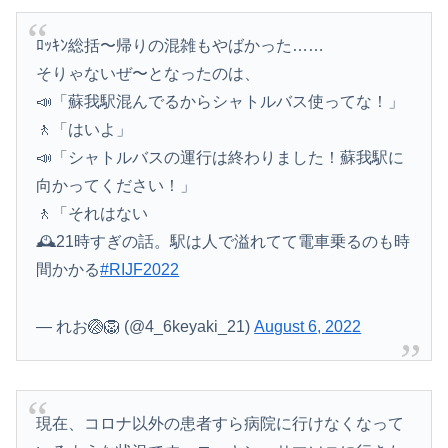
ﾛｯｷﾝ総括〜帰りの混雑もやばかった……
そりゃないぜ〜となったのは、
📣「蘇我駅混んでるからシャトルバス使ってな！」
🚶「はいよ」
📣「シャトルバスの運行は終わりました！蘇我駅に
向かってください！」
🚶「それはない
🕰21時すぎの話。駅は人で溢れてて電車乗るのも時
間かかる
#RIJF2022
— れお🏐🦁 (@4_6keyaki_21)
August 6, 2022
現在、コロナ以外の患者すら病院に行けなくなって