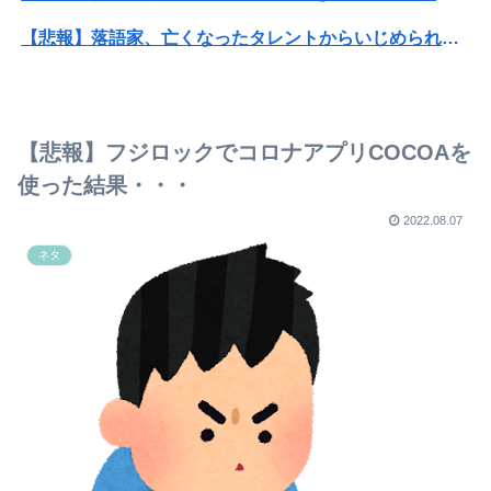
【悲報】落語家、亡くなったタレントからいじめられた過去を告白する…
【画像】旅人女子「夜景を撮りたかっただけなのに、故郷の村が燃やされたみたいになった」←26万ｲｲﾈｗｗｗｗ
【画像】X女子「ガチでこういう彼氏欲しくて息できん」 2000万バズ
【悲報】フジロックでコロナアプリCOCOAを
【悲報】Mrs. GREEN APPLE、マジで逝くwwwwww
使った結果・・・
高校野球の暑さ対策として18時から4試合深夜までやれば涼しいまま試合出来るじゃん
2022.08.07
ネタ
【正論】白人男性「日本の接客はうるさい」
【画像】外国人が絶対に食べられない日本料理第1位wwwwwwwww
【画像】“ルフィ”強盗事件、幹部の男に懲役20年の有罪判決確定！！！
異世界おじさん←こいつに2期がない理由・・・
この小さな出来事でこの実行力の差よ…と人生そのものが心配になってしまう
【画像】アナウンサーさん(26)、地上波で自前のJKコスプレを披露wwwwwww