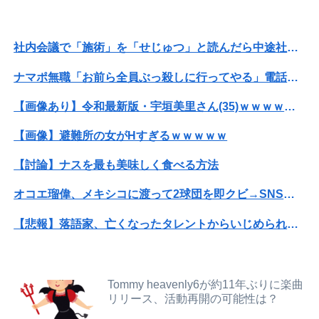
【悲報】NISA大暴落 ワイ一晩でマイナス20万円も吹き飛んだもよう
社内会議で「施術」を「せじゅつ」と読んだら中途社員にすら笑われたｗｗｗｗｗｗ
同期との昼飯。餃子定食の量が多く食ってもらおうと思ったら俺の餃子にタレと酢を直接かけた
ナマポ無職「お前ら全員ぶっ殺しに行ってやる」電話でナマポの打ち切り伝えられ市職員を脅す
【悲報】共同通信「高市総理、避難所3分間の被災地熊本視察動画に批判！」 → 内閣報道官「避難所視察は51分間！大変な状況の中で、1時間近く受け入...
【画像あり】令和最新版・宇垣美里さん(35)ｗｗｗｗｗｗｗｗｗ
社内会議で「施術」を「せじゅつ」と読んだら中途社員にすら笑われたｗｗｗｗｗｗ
【画像】避難所の女がHすぎるｗｗｗｗｗ
体調不良で休んでパチ●コ通ってたら、数十日単位の証拠写真撮られて会社クビになった
【討論】ナスを最も美味しく食べる方法
【竜王戦】柵木幹太五段が先勝
オコエ瑠偉、メキシコに渡って2球団を即クビ→SNS更新が3ヶ月間止まって消息不明に
嫁の浮気発覚から再構築を続けて8ヶ月、愛しさと憎しみが交互に押し寄せてる。もう一回俺に恋させてあげたい。
【悲報】落語家、亡くなったタレントからいじめられた過去を告白する…
世界初の超伝導量子熱機関…燃料もピストンもない量子エンジンが回った！
【画像】旅人女子「夜景を撮りたかっただけなのに、故郷の村が燃やされたみたいになった」←26万ｲｲﾈｗｗｗｗ
ナマポ無職「お前ら全員ぶっ殺しに行ってやる」電話でナマポの打ち切り伝えられ市職員を脅す
【画像】X女子「ガチでこういう彼氏欲しくて息できん」 2000万バズ
Tommy heavenly6が約11年ぶりに楽曲
【予算100万】市長「特定外来生物クビアカは気持ち悪い虫だしそんな需要ないと思う」1匹300円相当の報奨金→初日に42万取られ焦り
リリース、活動再開の可能性は？
【悲報】Mrs. GREEN APPLE、マジで逝くwwwwww