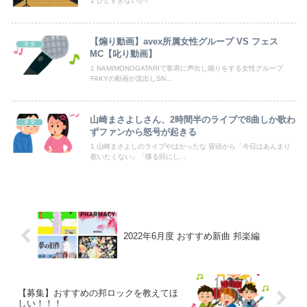
1 ひどすぎないか?
世界一の登山家ニルマル・プルジャ(43歳)、雪崩で死亡
【煽り動画】avex所属女性グループ VS フェス
ネタ
MC【叱り動画】
日本人「ジョジョの最高傑作は3部！」←これ謎だよな
1 NAMIMONOGATARIで客席に声出し煽りをする女性グループ
FAKYの動画が流出しSN...
【日向坂46】月刊ジャイアンツ公式、重大告知！
【悲報】乃木オタ『イコラブやとき宣と比べて肌のキメ細やかさが違う』
山崎まさよしさん、2時間半のライブで8曲しか歌わ
ネタ
ずファンから怒号が起きる
【悲報】日本人、バカかもしれない。食品消費税減税（8%→1%）に93.2%の国民が賛成してしまう
1 山崎まさよしのライブやばかったな 冒頭から「今日はあんまり
歌いたくない」「喋る回にし...
【動画】渋谷にあるナイトプールがガチヱロすぎると話題にｗ
Powered by livedoor 相互RSS
2022年6月度 おすすめ新曲 邦楽編
【募集】おすすめの邦ロックを教えてほ
しい！！！