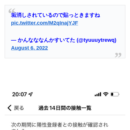
【悲報】共同通信「高市総理、避難所3分間の被災地熊本視察動画に批判！」 → 内閣報道官「避難所視察は51分間！大変な状況の中で、1時間近く受け入...
トラウデン直美キャスター うっすらと谷間の裾野！！【GIF動画あり】
垢消しされているので貼っときますね
pic.twitter.com/M2qInajYJF
【竜王戦】柵木幹太五段が先勝
嫁の浮気発覚から再構築を続けて8ヶ月、愛しさと憎しみが交互に押し寄せてる。もう一回俺に恋させてあげたい。
— かんなななんかすいてた (@tyuuuytrewq)
August 6, 2022
【予算100万】市長「特定外来生物クビアカは気持ち悪い虫だしそんな需要ないと思う」1匹300円相当の報奨金→初日に42万取られ焦り
世界初の超伝導量子熱機関…燃料もピストンもない量子エンジンが回った！
今週の「鵺の陰陽師」感想、修業の成果で姿を変えた四衲！！ その力とは…！？【156話】
【恐怖】酒とタバコを愛する日常系女性YouTuber、ガチで体が終わる・・・
世界一の登山家ニルマル・プルジャ(43歳)、雪崩で死亡
日本人「ジョジョの最高傑作は3部！」←これ謎だよな
【日向坂46】月刊ジャイアンツ公式、重大告知！