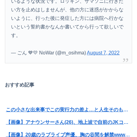
いるような状況です。ロッキン、サマソニに行きた
い方を止めはしませんが、他の方に迷惑がかからな
いように、行った後に発症した方には病院へ行かな
いという誓約書かなんか書いてから行って欲しいで
す。
— ごん 💙💛 NoWar (@m_osihma)
August 7, 2022
おすすめ記事
この小さな出来事でこの実行力の差よ…と人生そのものが心配になってしまう
【画像】アナウンサーさん(26)、地上波で自前のJKコスプレを披露wwwwwww
【画像】20歳のラブライブ声優、胸の谷間を解禁wwwwww遠藤璃菜、1st写真集で美乳＆美ヘソをセクシー露出！！！