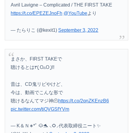
Avril Lavigne – Complicated / THE FIRST TAKE
https://t.co/EPEZEJnoFh
@YouTube
より
— たらりこ (@kexit1)
September 3, 2022
まさか、FIRST TAKEで
聴けるとは۳( ̥O▵O ̥)!!
昔は、CD鬼リピやけど、
今は、動画でこんな形で
聴けるなんてマジ神🫠
https://t.co/2qnZKEnzB6
pic.twitter.com/tiQVGSfYVm
— K＆Ｎ∗*ﾟ 🐶🐬 ⸜🌻⸝‍代表取締役ニート✨