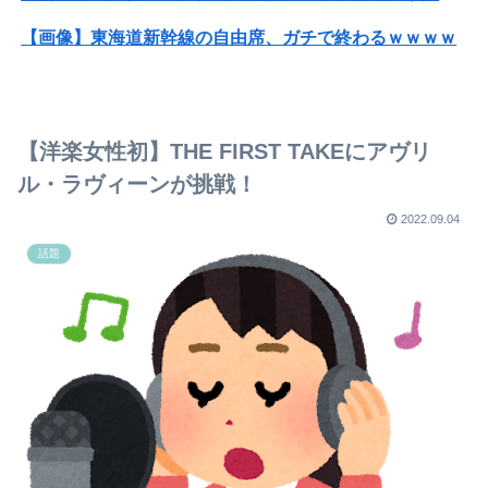
【画像】東海道新幹線の自由席、ガチで終わるｗｗｗｗ
【画像】みいちゃんと山田さん、日本の警察なめすぎで炎上ｗｗｗｗwｗｗｗｗｗｗｗｗｗ
トランプ「イランが核兵器を作れば、イタリアを2分で消滅させる」メローニ「核を持っている国で実際に使ったアホはアメリカだけｗ」
【洋楽女性初】THE FIRST TAKEにアヴリ
【速報】USスチール、1800億円の黒字wwwwwwwwwwwwwwwwwwwwwwww
ル・ラヴィーンが挑戦！
【悲報】琵琶湖三市同時花火大会、開催中止を発表→自治体が「そんな花火大会知らない」と公式声明
2022.09.04
話題
【ホロライブ】ラプラス・ダークネスの新衣装が最高！ルイとお揃いの神デザイン
【画像】佐々木希そっくりの女子高生ｗｗｗｗｗ
【悲報】ショートスリーパー堀大輔、1日筋トレ3回風呂に6回も入っていた
【悲報】ショートスリーパー堀大輔、1日筋トレ3回風呂に6回も入っていた
【画像】元NMB48和田海佑、贅沢ボディがスケベすぎるwwwwwwwボムの水着グラビアであざとセクシー爆発！！！
【朗報】ダウンタウンプラス絶好調の松本人志(62)、見た目がいまだにめっちゃ若々しいｗｗｗｗｗｗｗｗｗｗｗｗｗｗｗｗｗｗｗｗｗ（画像あり）