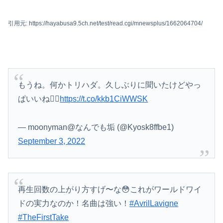
引用元: https://hayabusa9.5ch.net/test/read.cgi/mnewsplus/1662064704/
もうね。何かトリハダ。久しぶりに聞いたけどやっ
ぱいいね👍🏻
https://t.co/kkb1CiWWSK
— moonyman@なんでも垢 (@Kyosk8ffbe1)
September 3, 2022
再生回数の上がり方すげ〜な😳これがワールドワイ
ドの実力なのか！名曲は強い！
#AvrilLavigne
#TheFirstTake