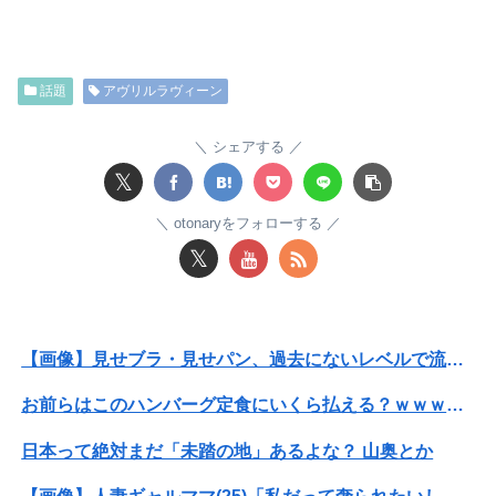
【速報】USスチール、1800億円の黒字wwwwwwwwwwwwwwwwwwwwwwww
【悲報】 同人作家さん「夏コミで定規グッズ出します！」→日本に「インチ表記の定規は販売禁止」という法令があり頒布中止に
話題
アヴリルラヴィーン
【悲報】20歳男性「年金？払わんでええやろw」→事故で手足切断、障害年金一生貰えないと知り泣く
【画像】女性、『大人のおもちゃ』を入れたままMRI検査を受けた結果 →
シェアする
𝕏
レインボー池田、超美人女子アナと結婚wwwwwww
otonaryをフォローする
【速報】USスチール、1800億円の黒字wwwwwwwwwwwwwwwwwwwwwwww
𝕏
彼氏が私の友達を勝手に評価する。友達の写真を見せたら「この子はモテそう」「この子は彼氏できなさそう」
【夏はパチ屋へ】これがパチ●コ屋なら全部無料という事実ｗｗｗｗｗｗｗｗ
【画像】見せブラ・見せパン、過去にないレベルで流行りまくる😡
主人の通帳を見たら、１０年間仕送りしている女性がいた。主人に問い詰めたら、白状して...
お前らはこのハンバーグ定食にいくら払える？ｗｗｗｗｗｗｗｗｗｗ
【日向坂46】運動神経良い人と悪い人の対比をご覧ください…
日本って絶対まだ「未踏の地」あるよな？ 山奥とか
【悲報】沖縄県議「デニー知事を支えるのは極左暴力集団！」 → デニー知事の支持母体「事実無根！」 → 県議「事実無根ではない！」ｗｗｗｗｗｗｗｗ...