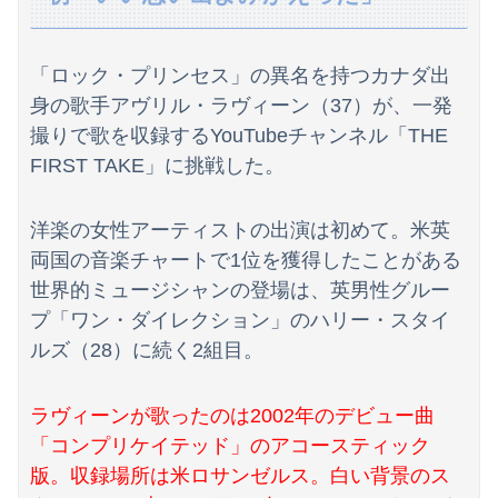
【日向坂46】運動神経良い人と悪い人の対比をご覧ください…
【速報】井上和の近影、マジでデカい。何がとは言わんが
「ロック・プリンセス」の異名を持つカナダ出
【悲報】沖縄県議「デニー知事を支えるのは極左暴力集団！」 → デニー知事の支持母体「事実無根！」 → 県議「事実無根ではない！」ｗｗｗｗｗｗｗｗ...
身の歌手アヴリル・ラヴィーン（37）が、一発
撮りで歌を収録するYouTubeチャンネル「THE
こいつは本物の天才だと思ったやつに会ったことある？
FIRST TAKE」に挑戦した。
【画像】最強の休日を貼る
洋楽の女性アーティストの出演は初めて。米英
言うほどスーパーカブって良いバイクか？
両国の音楽チャートで1位を獲得したことがある
レス半年で妻の胸が小さくなった。だが突然・・・
世界的ミュージシャンの登場は、英男性グルー
プ「ワン・ダイレクション」のハリー・スタイ
森山みなみアナ、胸元から谷間を見せつけるお辞儀GIF祭り
ルズ（28）に続く2組目。
海外「日本は戦勝国なんだよ」 戦後の日本人の特別な生き様に各国から称賛の声
ラヴィーンが歌ったのは2002年のデビュー曲
夏の風物詩が喰い物に…隅田川花火大会で暗躍した中国人「場所取り転売ヤー」の高笑い
「コンプリケイテッド」のアコースティック
【動画】「世界唯一の被爆国は日本ではなく北朝鮮」デモが開催される
版。収録場所は米ロサンゼルス。白い背景のス