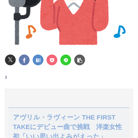
昭和生まれの嫁が作る弁当が『戦後』すぎて萎える【画像あり】
【悲報】 同人作家さん「夏コミで定規グッズ出します！」→日本に「インチ表記の定規は販売禁止」という法令があり頒布中止に
【悲報】20歳男性「年金？払わんでええやろw」→事故で手足切断、障害年金一生貰えないと知り泣く
【画像】女性、『大人のおもちゃ』を入れたままMRI検査を受けた結果 →
𝕏
レインボー池田、超美人女子アナと結婚wwwwwww
【速報】USスチール、1800億円の黒字wwwwwwwwwwwwwwwwwwwwwwww
1
彼氏が私の友達を勝手に評価する。友達の写真を見せたら「この子はモテそう」「この子は彼氏できなさそう」
【朗報】山本由伸さん、8回3失点wwwwwwwwwwwwwwwwwwww
【夏はパチ屋へ】これがパチ●コ屋なら全部無料という事実ｗｗｗｗｗｗｗｗ
アヴリル・ラヴィーン THE FIRST
TAKEにデビュー曲で挑戦 洋楽女性
主人の通帳を見たら、１０年間仕送りしている女性がいた。主人に問い詰めたら、白状して...
初「いい思い出よみがえった」