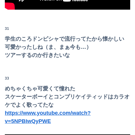
31
学生のころドンピシャで流行ってたから懐かしい
可愛かったしね（ま、まぁ今も…）
ツアーするのか行きたいな
Powered by livedoor 相互RSS
33
めちゃくちゃ可愛くて憧れた
スケーターボーイとコンプリケイティッドはカラオ
ケでよく歌ってたな
https://www.youtube.com/watch?
v=5NPBIwQyPWE