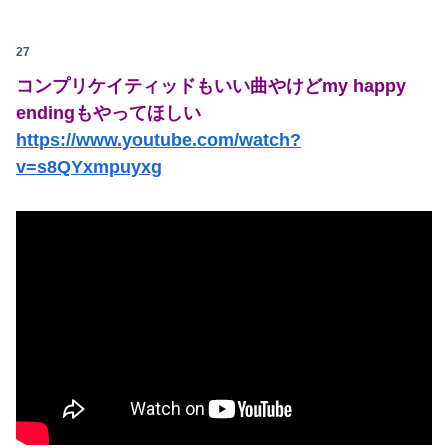
日本って絶対まだ「未踏の地」あるよな？ 山奥とか
27
「日本では500円の商品がアメリカでは15000円だ」と物価格差を訴える声、だが売っている場所をよく検証してみると……
コンプリケイティッドもいい曲やけどmy happy
endingもやってほしい
【画像】人妻ギャルママ(25)「私だって奢られたいし女扱いしてほしい。」⇒！！
https://www.youtube.com/watch?
【滋賀】「琵琶湖三市同時花火」開催中止を発表 今後の対応は「法的専門家への相談を行いながら」3市が関与否定
v=s8QYxmpuyxg
【動画】テーザー銃、けっこうエグいｗｗｗｗｗｗｗｗｗｗ
米上院が対ロ制裁法案を可決、ロシア産原油・天然ガス輸入上位国に最大100％関税…日本は除外の可能性！