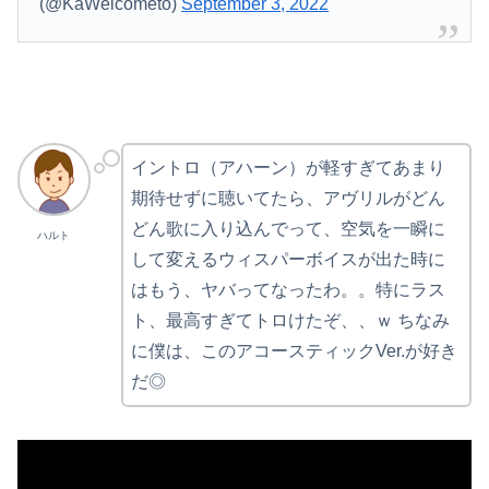
(@KaWelcometo)
September 3, 2022
イントロ（アハーン）が軽すぎてあまり
期待せずに聴いてたら、アヴリルがどん
どん歌に入り込んでって、空気を一瞬に
ハルト
して変えるウィスパーボイスが出た時に
はもう、ヤバってなったわ。。特にラス
ト、最高すぎてトロけたぞ、、ｗ ちなみ
に僕は、このアコースティックVer.が好き
だ◎