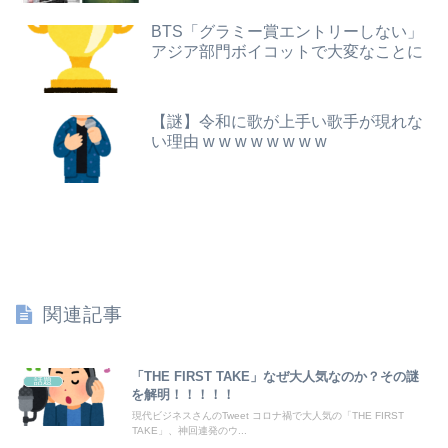
【悲報】20歳男性「年金？払わんでええやろw」→事故で手足切断、障害年金一生貰えないと知り泣く
【滋賀】「琵琶湖三市同時花火」開催中止を発表 今後の対応は「法的専門家への相談を行いながら」3市が関与否定
BTS「グラミー賞エントリーしない」
【画像】女性、『大人のおもちゃ』を入れたままMRI検査を受けた結果 →
アジア部門ボイコットで大変なことに
【動画】テーザー銃、けっこうエグいｗｗｗｗｗｗｗｗｗｗ
レインボー池田、超美人女子アナと結婚wwwwwww
米上院が対ロ制裁法案を可決、ロシア産原油・天然ガス輸入上位国に最大100％関税…日本は除外の可能性！
【謎】令和に歌が上手い歌手が現れな
【速報】USスチール、1800億円の黒字wwwwwwwwwwwwwwwwwwwwwwww
い理由 w w w w w w w w
彼氏が私の友達を勝手に評価する。友達の写真を見せたら「この子はモテそう」「この子は彼氏できなさそう」
【朗報】山本由伸さん、8回3失点wwwwwwwwwwwwwwwwwwww
【悲報】琵琶湖三市同時花火大会、開催中止を発表→自治体が「そんな花火大会知らない」と公式声明
【ホロライブ】ラプラス・ダークネスの新衣装が最高！ルイとお揃いの神デザイン
関連記事
【夏はパチ屋へ】これがパチ●コ屋なら全部無料という事実ｗｗｗｗｗｗｗｗ
主人の通帳を見たら、１０年間仕送りしている女性がいた。主人に問い詰めたら、白状して...
「THE FIRST TAKE」なぜ大人気なのか？その謎
話題
を解明！！！！！
【日向坂46】運動神経良い人と悪い人の対比をご覧ください…
現代ビジネスさんのTweet コロナ禍で大人気の「THE FIRST
TAKE」、神回連発のウ...