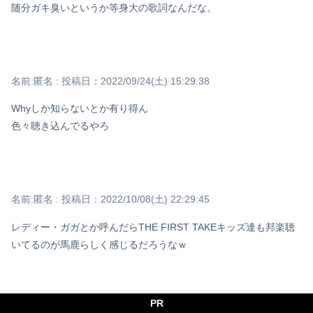
随分ガキ臭いというか等身大の歌詞なんだな。
名前:
匿名
:
投稿日：2022/09/24(土) 15:29:38
Whyしか知らないとか有り得ん
色々聴き込んでるやろ
名前:
匿名
:
投稿日：2022/10/08(土) 22:29:45
レディー・ガガとか呼んだらTHE FIRST TAKEキッズ達も邦楽聴
いてるのが馬鹿らしく感じるだろうなｗ
PR