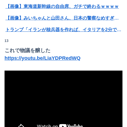
【画像】東海道新幹線の自由席、ガチで終わるｗｗｗｗ
【画像】みいちゃんと山田さん、日本の警察なめすぎで炎上ｗｗｗｗwｗｗｗｗｗｗｗｗｗ
トランプ「イランが核兵器を作れば、イタリアを2分で消滅させる」メローニ「核を持っている国で実際に使ったアホはアメリカだけｗ」
13
【速報】USスチール、1800億円の黒字wwwwwwwwwwwwwwwwwwwwwwww
これで物議を醸した
【悲報】 同人作家さん「夏コミで定規グッズ出します！」→日本に「インチ表記の定規は販売禁止」という法令があり頒布中止に
https://youtu.be/LiaYDPRedWQ
【悲報】20歳男性「年金？払わんでええやろw」→事故で手足切断、障害年金一生貰えないと知り泣く
【画像】女性、『大人のおもちゃ』を入れたままMRI検査を受けた結果 →
レインボー池田、超美人女子アナと結婚wwwwwww
【速報】USスチール、1800億円の黒字wwwwwwwwwwwwwwwwwwwwwwww
彼氏が私の友達を勝手に評価する。友達の写真を見せたら「この子はモテそう」「この子は彼氏できなさそう」
【夏はパチ屋へ】これがパチ●コ屋なら全部無料という事実ｗｗｗｗｗｗｗｗ