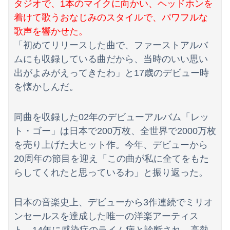
タジオで、1本のマイクに向かい、ヘッドホンを
「日本では500円の商品がアメリカでは15000円だ」と物価格差を訴える声、だが売っている場所をよく検証してみると……
着けて歌うおなじみのスタイルで、パワフルな
【滋賀】「琵琶湖三市同時花火」開催中止を発表 今後の対応は「法的専門家への相談を行いながら」3市が関与否定
歌声を響かせた。
「初めてリリースした曲で、ファーストアルバ
米上院が対ロ制裁法案を可決、ロシア産原油・天然ガス輸入上位国に最大100％関税…日本は除外の可能性！
ムにも収録している曲だから、当時のいい思い
出がよみがえってきたわ」と17歳のデビュー時
を懐かしんだ。
同曲を収録した02年のデビューアルバム「レッ
ト・ゴー」は日本で200万枚、全世界で2000万枚
を売り上げた大ヒット作。今年、デビューから
20周年の節目を迎え「この曲が私に全てをもた
らしてくれたと思っているわ」と振り返った。
日本の音楽史上、デビューから3作連続でミリオ
ンセールスを達成した唯一の洋楽アーティス