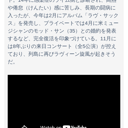
ト。14年に感染症のライム病と診断され、高熱
や倦怠（けんたい）感に苦しみ、長期の闘病に
入ったが、今年は2月にアルバム「ラヴ・サック
ス」を発売し、プライベートでは4月に米ミュー
ジシャンのモッド・サン（35）との婚約を発表
するなど、完全復活を印象づけている。11月に
は8年ぶりの来日コンサート（全5公演）が控え
ており、列島に再びラヴィーン旋風が起きそう
だ。