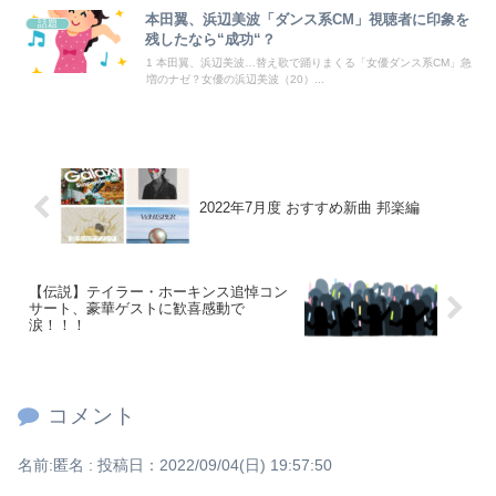
【滋賀】「琵琶湖三市同時花火」開催中止を発表 今後の対応は「法的専門家への相談を行いながら」3市が関与否定
本田翼、浜辺美波「ダンス系CM」視聴者に印象を
話題
残したなら“成功“？
米上院が対ロ制裁法案を可決、ロシア産原油・天然ガス輸入上位国に最大100％関税…日本は除外の可能性！
1 本田翼、浜辺美波…替え歌で踊りまくる「女優ダンス系CM」急
増のナゼ？女優の浜辺美波（20）...
Powered by livedoor 相互RSS
2022年7月度 おすすめ新曲 邦楽編
【伝説】テイラー・ホーキンス追悼コン
サート、豪華ゲストに歓喜感動で
涙！！！
コメント
名前:
匿名
:
投稿日：2022/09/04(日) 19:57:50