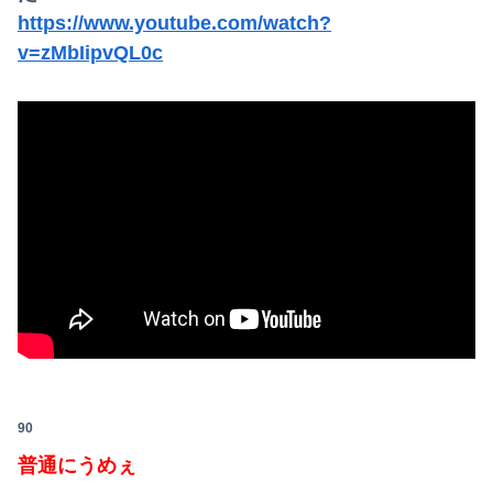
https://www.youtube.com/watch?
v=zMbIipvQL0c
90
普通にうめぇ