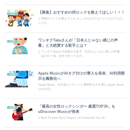
【速報】井上和の近影、マジでデカい。何がとは言わんが
【募集】おすすめの邦ロックを教えてほしい！！！
話題
【悲報】沖縄県議「デニー知事を支えるのは極左暴力集団！」 → デニー知事の支持母体「事実無根！」 → 県議「事実無根ではない！」ｗｗｗｗｗｗｗｗ...
1 和製のバンドを教えてくれ おしゃれなのでもパンクなのでもな
んでも
こいつは本物の天才だと思ったやつに会ったことある？
【画像】最強の休日を貼る
ワンオクTakaさんが「日本人じゃない感じの声
話題
量」と大絶賛する歌手とは？
言うほどスーパーカブって良いバイクか？
1 ワンオクTakaが大絶賛する歌手「日本人じゃない感じの声量」
「あのロー感…女性で持ってる方...
レス半年で妻の胸が小さくなった。だが突然・・・
Apple MusicがAIタグ付けの導入を発表、AI利用開
森山みなみアナ、胸元から谷間を見せつけるお辞儀GIF祭り
話題
示を義務化へ
Apple Music、AI生成コンテンツに透明性タグを導入 Apple Music
海外「日本は戦勝国なんだよ」 戦後の日本人の特別な生き様に各国から称賛の声
は3月4日...
夏の風物詩が喰い物に…隅田川花火大会で暗躍した中国人「場所取り転売ヤー」の高笑い
「最高の女性ロックシンガー 厳選TOP30」を
話題
【動画】「世界唯一の被爆国は日本ではなく北朝鮮」デモが開催される
uDiscover Musicが発表
1 Best Female Rock Singers: An Essential Top 30...
「日本では500円の商品がアメリカでは15000円だ」と物価格差を訴える声、だが売っている場所をよく検証してみると……