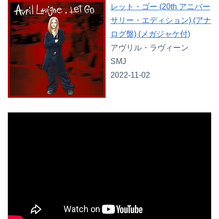
レット・ゴー (20th アニバー
サリー・エディション) (アナ
ログ盤) (メガジャケ付)
アヴリル・ラヴィーン
SMJ
2022-11-02