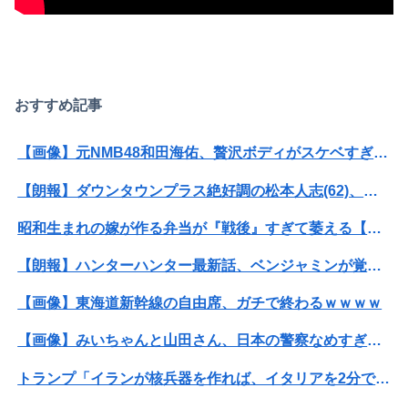
おすすめ記事
【画像】元NMB48和田海佑、贅沢ボディがスケベすぎるwwwwwwwボムの水着グラビアであざとセクシー爆発！！！
【朗報】ダウンタウンプラス絶好調の松本人志(62)、見た目がいまだにめっちゃ若々しいｗｗｗｗｗｗｗｗｗｗｗｗｗｗｗｗｗｗｗｗｗ（画像あり）
昭和生まれの嫁が作る弁当が『戦後』すぎて萎える【画像あり】
【朗報】ハンターハンター最新話、ベンジャミンが覚醒して主人公になるwwwwwwwwwww
【画像】東海道新幹線の自由席、ガチで終わるｗｗｗｗ
【画像】みいちゃんと山田さん、日本の警察なめすぎで炎上ｗｗｗｗwｗｗｗｗｗｗｗｗｗ
トランプ「イランが核兵器を作れば、イタリアを2分で消滅させる」メローニ「核を持っている国で実際に使ったアホはアメリカだけｗ」