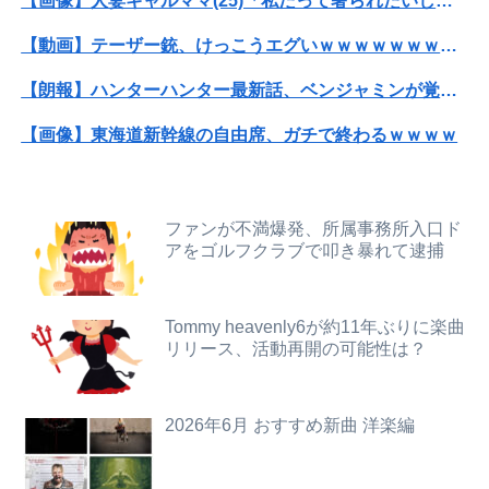
【画像】人妻ギャルママ(25)「私だって奢られたいし女扱いしてほしい。」⇒！！
【画像】見せブラ・見せパン、過去にないレベルで流行りまくる😡
【動画】テーザー銃、けっこうエグいｗｗｗｗｗｗｗｗｗｗ
【速報】井上和の近影、マジでデカい。何がとは言わんが
【朗報】ハンターハンター最新話、ベンジャミンが覚醒して主人公になるwwwwwwwwwww
言うほどスーパーカブって良いバイクか？
【画像】東海道新幹線の自由席、ガチで終わるｗｗｗｗ
レス半年で妻の胸が小さくなった。だが突然・・・
【画像】みいちゃんと山田さん、日本の警察なめすぎで炎上ｗｗｗｗwｗｗｗｗｗｗｗｗｗ
森山みなみアナ、胸元から谷間を見せつけるお辞儀GIF祭り
トランプ「イランが核兵器を作れば、イタリアを2分で消滅させる」メローニ「核を持っている国で実際に使ったアホはアメリカだけｗ」
ファンが不満爆発、所属事務所入口ド
夏の風物詩が喰い物に…隅田川花火大会で暗躍した中国人「場所取り転売ヤー」の高笑い
アをゴルフクラブで叩き暴れて逮捕
【速報】USスチール、1800億円の黒字wwwwwwwwwwwwwwwwwwwwwwww
お前らはこのハンバーグ定食にいくら払える？ｗｗｗｗｗｗｗｗｗｗ
【画像】元NMB48和田海佑、贅沢ボディがスケベすぎるwwwwwwwボムの水着グラビアであざとセクシー爆発！！！
Tommy heavenly6が約11年ぶりに楽曲
海外「日本は戦勝国なんだよ」 戦後の日本人の特別な生き様に各国から称賛の声
リリース、活動再開の可能性は？
【朗報】ダウンタウンプラス絶好調の松本人志(62)、見た目がいまだにめっちゃ若々しいｗｗｗｗｗｗｗｗｗｗｗｗｗｗｗｗｗｗｗｗｗ（画像あり）
日本って絶対まだ「未踏の地」あるよな？ 山奥とか
昭和生まれの嫁が作る弁当が『戦後』すぎて萎える【画像あり】
「日本では500円の商品がアメリカでは15000円だ」と物価格差を訴える声、だが売っている場所をよく検証してみると……
2026年6月 おすすめ新曲 洋楽編
【悲報】 同人作家さん「夏コミで定規グッズ出します！」→日本に「インチ表記の定規は販売禁止」という法令があり頒布中止に
【画像】人妻ギャルママ(25)「私だって奢られたいし女扱いしてほしい。」⇒！！