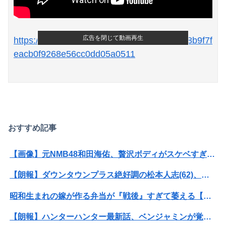
広告を閉じて動画再生
https://news.yahoo.co.jp/articles/b671fc8a68b9f7f
eacb0f9268e56cc0dd05a0511
Powered by livedoor 相互RSS
おすすめ記事
【画像】元NMB48和田海佑、贅沢ボディがスケベすぎるwwwwwwwボムの水着グラビアであざとセクシー爆発！！！
【朗報】ダウンタウンプラス絶好調の松本人志(62)、見た目がいまだにめっちゃ若々しいｗｗｗｗｗｗｗｗｗｗｗｗｗｗｗｗｗｗｗｗｗ（画像あり）
昭和生まれの嫁が作る弁当が『戦後』すぎて萎える【画像あり】
【朗報】ハンターハンター最新話、ベンジャミンが覚醒して主人公になるwwwwwwwwwww