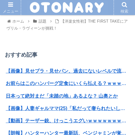
メニュー
検索
ホーム
話題
【洋楽女性初】THE FIRST TAKEにア
ヴリル・ラヴィーンが挑戦！
おすすめ記事
【画像】見せブラ・見せパン、過去にないレベルで流行りまくる😡
お前らはこのハンバーグ定食にいくら払える？ｗｗｗｗｗｗｗｗｗｗ
日本って絶対まだ「未踏の地」あるよな？ 山奥とか
【画像】人妻ギャルママ(25)「私だって奢られたいし女扱いしてほしい。」⇒！！
【動画】テーザー銃、けっこうエグいｗｗｗｗｗｗｗｗｗｗ
【朗報】ハンターハンター最新話、ベンジャミンが覚醒して主人公になるwwwwwwwwwww