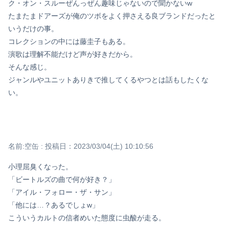
ク・オン・スルーぜんっぜん趣味じゃないので聞かないw
たまたまドアーズが俺のツボをよく押さえる良ブランドだったと
いうだけの事。
コレクションの中には藤圭子もある。
演歌は理解不能だけど声が好きだから。
そんな感じ。
ジャンルやユニットありきで推してくるやつとは話もしたくな
い。
名前:
空缶
:
投稿日：2023/03/04(土) 10:10:56
小理屈臭くなった。
「ビートルズの曲で何が好き？」
「アイル・フォロー・ザ・サン」
「他には…？あるでしょw」
こういうカルトの信者めいた態度に虫酸が走る。