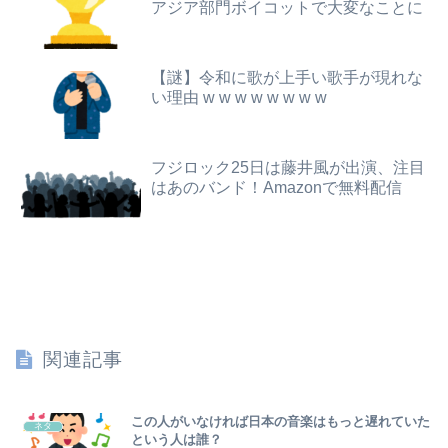
アジア部門ボイコットで大変なことに
【画像】ビリー・アイリッシュ(24)、ライブで超モリマンスジを強調して炎上ｗｗｗｗｗｗｗｗ
大原優乃、爆乳妊婦役でドラマ出演！！
【速報】ゼレンスキー大統領「日本の支援は期待されたほどの成果がない」WWWWWWWWWWW
【3.11被災者が警告】避難所で自分の食料や水をむやみに明かしてはいけない理由
【謎】令和に歌が上手い歌手が現れな
【画像】高速のSA、女子の謎ルールにブチギレ炎上ｗｗｗｗｗｗｗｗｗｗｗｗｗ
い理由 w w w w w w w w
【画像】避難所の女がHすぎるｗｗｗｗｗ
【悲報】女さん、熊本地震がきっかけで離婚を決意ｗｗｗｗｗ
【正論】特撮関係者「ヒーローが苦戦して勝利する展開はいらない。それで特撮は凋落した」
フジロック25日は藤井風が出演、注目
【悲報】 恐竜さん、「１億７千万年」かけて「累計到達点ゼロ」と判明………
はあのバンド！Amazonで無料配信
ウトメと同居してる私たちを「自分が長男だから」と追い出して同居を始めた義兄夫婦。４年後に新居を建てた。家を継ぐために同居するんじゃなかったのかよ！
プルデンシャル生命、営業自粛で社員は昼間からドジャース観戦・うたた寝・資格勉強とFIRE達成を果たす
【画像】女子中学生にがっつり性教育した結果ｗｗｗwｗｗｗｗｗｗｗｗ❤
組合「有給取って原爆ドームを占拠して中国への侵略戦争反対の座り込みデモをしよう！」←どうすりゃいい？
関連記事
隣で万枚出してるやつが作業感が凄いのか面倒くさそうに打ってた←そりゃ一人なら感情出さんでしょ…
【前編】俺の娘の結婚が破談に。だが彼氏は「2000万の土地」を購入。こじれた二人は想像以上の修羅場に
この人がいなければ日本の音楽はもっと遅れていた
ネタ
という人は誰？