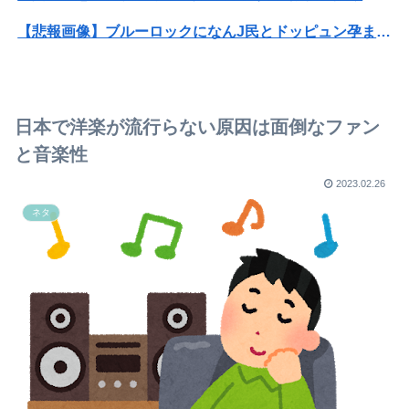
【悲報画像】ブルーロックになんJ民とドッピュン孕ませ男登場www
成人向けゲーム『ヤリステ メスブター』開発者絶望、銀行がsteamからの入金を拒否→金が入ってなくても売上金額分の納税義務あり
【悲報】Mrs. GREEN APPLE、マジで逝くwwwwww
日本で洋楽が流行らない原因は面倒なファン
息子のオ●ニーを発見したワイの嫁、全ての対応を間違えてしまう…
と音楽性
プルデンシャル生命、営業自粛で社員は昼間からドジャース観戦・うたた寝・資格勉強とFIRE達成を果たす
2023.02.26
ネタ
組合「有給取って原爆ドームを占拠して中国への侵略戦争反対の座り込みデモをしよう！」←どうすりゃいい？
令和版両津勘吉の声優、マジで予想つかないｗｗｗｗ
【画像】まんさん、猫ちゃんの入れ墨入れてしまう…🐯
彼女「結婚したらバイク禁止ね」ワイ「なんでそれを入籍日を決めてからいうの？」
親戚の息子が30過ぎてようやく結婚したのに3～4年で離婚。相手の女性の言い分がモラハラだったらしい
【画像】Hカップグラドル「どんな私も愛してね♥」