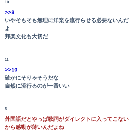
【速報】病院の屋上で「死神に扮して」患者をじっと見つめていた男性を逮捕
10
>>8
【画像】日本さん、避難所が各国と比べて優秀過ぎると話題に
いやそもそも無理に洋楽を流行らせる必要ないんだ
米軍、長射程精密ミサイルほぼ使い切る…「危険な水準まで減少」と軍高官が警告！
よ
Powered by livedoor 相互RSS
邦楽文化も大切だ
大原優乃、爆乳妊婦役でドラマ出演！！
【3.11被災者が警告】避難所で自分の食料や水をむやみに明かしてはいけない理由
11
【画像】避難所の女がHすぎるｗｗｗｗｗ
>>10
【正論】特撮関係者「ヒーローが苦戦して勝利する展開はいらない。それで特撮は凋落した」
確かにそりゃそうだな
自然に流行るのが一番いい
5
外国語だとやっぱ歌詞がダイレクトに入ってこない
から感動が薄いんだよね