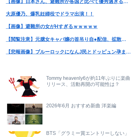
【画像】日本さん、避難所が各国と比べて優秀過ぎると話題に
世界初の超伝導量子熱機関…燃料もピストンもない量子エンジンが回った！
大原優乃、爆乳妊婦役でドラマ出演！！
女性が尻穴でどのように快楽を感じるかをマジメに研究したらこうなるwww
【画像】避難所の女がHすぎるｗｗｗｗｗ
【悲報】ドジャースファン、大谷翔平にブチギレてしまう！！！！！！
【閲覧注意】元臆女キャバ嬢の首吊り自●配信、拡散されまくって終わるｗｗｗｗｗｗｗ
【王座戦】広瀬章人九段が藤井聡太六冠に勝ち、挑戦者に
【悲報画像】ブルーロックになんJ民とドッピュン孕ませ男登場www
子供がバイトで貯めた資金で旅行中の話だけど、ちょっとお金足りないから貸してくれる？って連絡きた
成人向けゲーム『ヤリステ メスブター』開発者絶望、銀行がsteamからの入金を拒否→金が入ってなくても売上金額分の納税義務あり
【速報】藤嶌果歩、『紐』が見えてしまう
【悲報】Mrs. GREEN APPLE、マジで逝くwwwwww
Tommy heavenly6が約11年ぶりに楽曲
消費税減税を閣議決定、背景に首相の財務省への強い不信と人事介入の示唆 歴代政権に増税を主導してきた財務省、高市内閣に完全敗北
リリース、活動再開の可能性は？
息子のオ●ニーを発見したワイの嫁、全ての対応を間違えてしまう…
【画像】スレンダー美脚まんさん、とんでもないダンスを披露してしまうｗｗｗｗｗｗｗ
親戚の息子が30過ぎてようやく結婚したのに3～4年で離婚。相手の女性の言い分がモラハラだったらしい
2026年6月 おすすめ新曲 洋楽編
【速報】病院の屋上で「死神に扮して」患者をじっと見つめていた男性を逮捕
【画像】Hカップグラドル「どんな私も愛してね♥」
【画像】日本さん、避難所が各国と比べて優秀過ぎると話題に
原菜乃華ちゃん(22)「AIが友達。課金して褒めてもらってる」
米軍、長射程精密ミサイルほぼ使い切る…「危険な水準まで減少」と軍高官が警告！
BTS「グラミー賞エントリーしない」