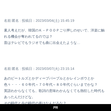
名前:
匿名
:
投稿日：2023/03/04(土) 15:45:19
素人考えだが、韓国のＫ－ＰＯＯＰごり押しのせいで、洋楽に触
れる機会が奪われてるのでは？
昔はテレビでもラジオでも曲に出会えたような…
名前:
匿名
:
投稿日：2023/03/07(火) 23:15:14
あのビートルズとかディープパープルとかレインボウとか
色々・・・６０年代～７０年代～８０年代ぐらいまでかな？
英語わからなくても、歌詞の意味わかんなくても熱狂した時代も
あったんだけどな。
その時代と今の時代の差はなんだろな？
PR
環境？ミュージシャン？その他もろもろ？