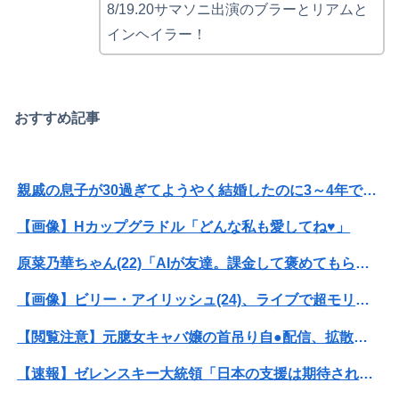
8/19.20サマソニ出演のブラーとリアムと
インヘイラー！
おすすめ記事
親戚の息子が30過ぎてようやく結婚したのに3～4年で離婚。相手の女性の言い分がモラハラだったらしい
【画像】Hカップグラドル「どんな私も愛してね♥」
原菜乃華ちゃん(22)「AIが友達。課金して褒めてもらってる」
【画像】ビリー・アイリッシュ(24)、ライブで超モリマンスジを強調して炎上ｗｗｗｗｗｗｗｗ
【閲覧注意】元臆女キャバ嬢の首吊り自●配信、拡散されまくって終わるｗｗｗｗｗｗｗ
【速報】ゼレンスキー大統領「日本の支援は期待されたほどの成果がない」WWWWWWWWWWW