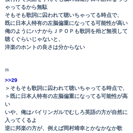
ゃってるから無駄
そもそも歌詞に囚われて聴いちゃってる時点で、
既に日本人特有の左脳偏重になってる可能性が高い
俺のようにハナからＪＰＯＰも歌詞を殆ど無視して
聴くぐらいじゃないと、
洋楽のホントの良さは分からない
35
>>29
Powered by livedoor 相互RSS
＞そもそも歌詞に囚われて聴いちゃってる時点で、
＞既に日本人特有の左脳偏重になってる可能性が高
い
いや、俺はバイリンガルでむしろ英語の方が自然に
入ってくるよ
逆に邦楽の方が、例えば岡村靖幸とかなかなか歌