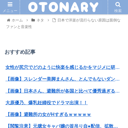
メニュー
検索
ホーム
ネタ
日本で洋楽が流行らない原因は面倒な
ファンと音楽性
おすすめ記事
女性が尻穴でどのように快楽を感じるかをマジメに研究したらこうなるwww
【画像】スレンダー美脚まんさん、とんでもないダンスを披露してしまうｗｗｗｗｗｗｗ
【画像】日本さん、避難所が各国と比べて優秀過ぎると話題に
大原優乃、爆乳妊婦役でドラマ出演！！
【画像】避難所の女がHすぎるｗｗｗｗｗ
【閲覧注意】元臆女キャバ嬢の首吊り自●配信、拡散されまくって終わるｗｗｗｗｗｗｗ