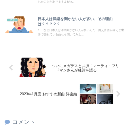
れたことがありますよ&#x...
米軍、長射程精密ミサイルほぼ使い切る…「危険な水準まで減少」と軍高官が警告！
【3.11被災者が警告】避難所で自分の食料や水をむやみに明かしてはいけない理由
日本人は洋楽を聞かない人が多い、その理由
ネタ
は？？？？？
【正論】特撮関係者「ヒーローが苦戦して勝利する展開はいらない。それで特撮は凋落した」
1 なぜ日本人は洋楽聞かない人が多いんだ、例え言語が違えど世
界で売れている曲なら聞いてみよ...
Powered by livedoor 相互RSS
ついにメガデスと共演！マーティ・フリ
ードマンさんが経緯を語る
2023年1月度 おすすめ新曲 洋楽編
コメント