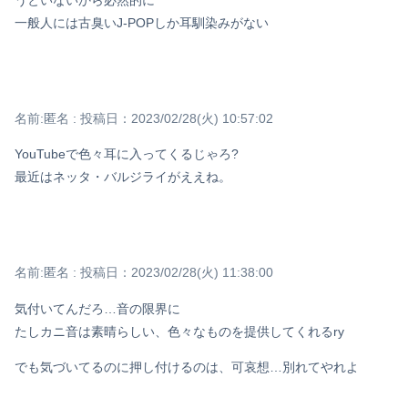
一般人には古臭いJ-POPしか耳馴染みがない
Powered by livedoor 相互RSS
名前:
匿名
:
投稿日：2023/02/28(火) 10:57:02
YouTubeで色々耳に入ってくるじゃろ?
最近はネッタ・バルジライがええね。
名前:
匿名
:
投稿日：2023/02/28(火) 11:38:00
気付いてんだろ…音の限界に
たしカニ音は素晴らしい、色々なものを提供してくれるry
でも気づいてるのに押し付けるのは、可哀想…別れてやれよ