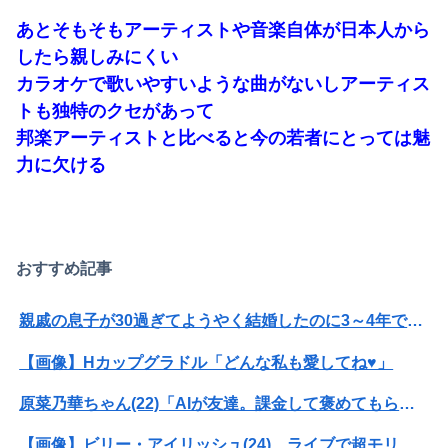
伊藤百花の仕事バンバン取ってくるDHの営業担当凄くないか？今年のボーナス凄いことになりそう！！【AKB48いともも】
あとそもそもアーティストや音楽自体が日本人から
【悲報】ドジャースファン、大谷翔平にブチギレてしまう！！！！！！
したら親しみにくい
カラオケで歌いやすいような曲がないしアーティス
世界初の超伝導量子熱機関…燃料もピストンもない量子エンジンが回った！
トも独特のクセがあって
若林有子アナ 仰向け「車中泊」レポート！！
邦楽アーティストと比べると今の若者にとっては魅
力に欠ける
【画像】渋谷にあるナイトプールがエチエチすぎると話題に
【王座戦】広瀬章人九段が藤井聡太六冠に勝ち、挑戦者に
子供がバイトで貯めた資金で旅行中の話だけど、ちょっとお金足りないから貸してくれる？って連絡きた
おすすめ記事
【速報】藤嶌果歩、『紐』が見えてしまう
親戚の息子が30過ぎてようやく結婚したのに3～4年で離婚。相手の女性の言い分がモラハラだったらしい
【速報】病院の屋上で「死神に扮して」患者をじっと見つめていた男性を逮捕
【画像】Hカップグラドル「どんな私も愛してね♥」
消費税減税を閣議決定、背景に首相の財務省への強い不信と人事介入の示唆 歴代政権に増税を主導してきた財務省、高市内閣に完全敗北
原菜乃華ちゃん(22)「AIが友達。課金して褒めてもらってる」
原田葵アナ ノースリーブで脇全開、インナーチラ見え！！【GIF動画あり】
【画像】ビリー・アイリッシュ(24)、ライブで超モリマンスジを強調して炎上ｗｗｗｗｗｗｗｗ