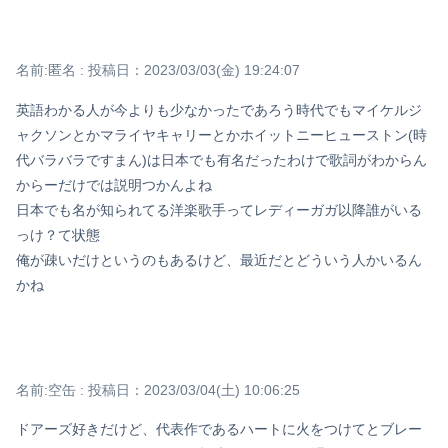
名前:
匿名
:
投稿日：2023/03/03(金) 19:24:07
英語わかる人が今よりも少なかったであろう時代でもマイケルジ
ャクソンとかマライヤキャリーとかホイットニーヒューストン(時
代バラバラですまん)は日本でも有名だったわけで歌詞がわからん
からーだけでは説明つかんよね
日本でも名が知られてる洋楽歌手ってレディーガガ以降誰がいる
っけ？て状態
俺が疎いだけというのもあるけど、最近だとどういう人かいるん
かね
名前:
空缶
:
投稿日：2023/03/04(土) 10:06:25
ドアーズ好きだけど、代表作であるハートに火をつけてとブレー