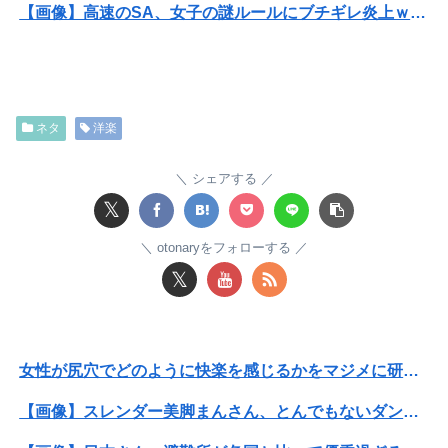
【画像】高速のSA、女子の謎ルールにブチギレ炎上ｗｗｗｗｗｗｗｗｗｗｗｗｗ
【悲報】女さん、熊本地震がきっかけで離婚を決意ｗｗｗｗｗ
【悲報】 恐竜さん、「１億７千万年」かけて「累計到達点ゼロ」と判明………
ネタ
洋楽
【悲報画像】ブルーロックになんJ民とドッピュン孕ませ男登場www
成人向けゲーム『ヤリステ メスブター』開発者絶望、銀行がsteamからの入金を拒否→金が入ってなくても売上金額分の納税義務あり
シェアする
𝕏
【悲報】Mrs. GREEN APPLE、マジで逝くwwwwww
otonaryをフォローする
息子のオ●ニーを発見したワイの嫁、全ての対応を間違えてしまう…
𝕏
ウトメと同居してる私たちを「自分が長男だから」と追い出して同居を始めた義兄夫婦。４年後に新居を建てた。家を継ぐために同居するんじゃなかったのかよ！
隣で万枚出してるやつが作業感が凄いのか面倒くさそうに打ってた←そりゃ一人なら感情出さんでしょ…
女性が尻穴でどのように快楽を感じるかをマジメに研究したらこうなるwww
【前編】俺の娘の結婚が破談に。だが彼氏は「2000万の土地」を購入。こじれた二人は想像以上の修羅場に
【画像】スレンダー美脚まんさん、とんでもないダンスを披露してしまうｗｗｗｗｗｗｗ
伊藤百花の仕事バンバン取ってくるDHの営業担当凄くないか？今年のボーナス凄いことになりそう！！【AKB48いともも】