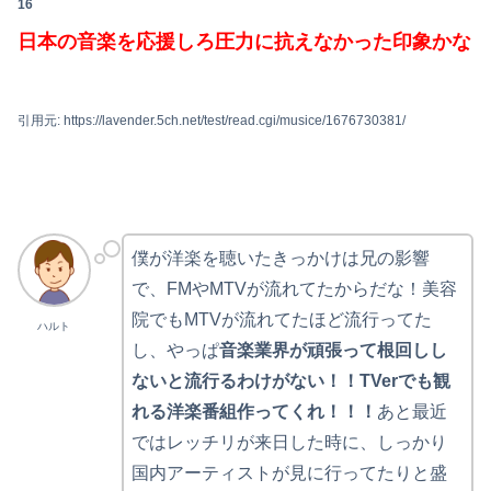
16
日本の音楽を応援しろ圧力に抗えなかった印象かな
引用元: https://lavender.5ch.net/test/read.cgi/musice/1676730381/
僕が洋楽を聴いたきっかけは兄の影響
で、FMやMTVが流れてたからだな！美容
院でもMTVが流れてたほど流行ってた
ハルト
し、やっぱ
音楽業界が頑張って根回しし
ないと流行るわけがない！！TVerでも観
れる洋楽番組作ってくれ！！！
あと最近
ではレッチリが来日した時に、しっかり
国内アーティストが見に行ってたりと盛