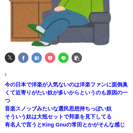
原菜乃華ちゃん(22)「AIが友達。課金して褒めてもらってる」
【画像】ビリー・アイリッシュ(24)、ライブで超モリマンスジを強調して炎上ｗｗｗｗｗｗｗｗ
【速報】ゼレンスキー大統領「日本の支援は期待されたほどの成果がない」WWWWWWWWWWW
【画像】高速のSA、女子の謎ルールにブチギレ炎上ｗｗｗｗｗｗｗｗｗｗｗｗｗ
𝕏
【悲報】女さん、熊本地震がきっかけで離婚を決意ｗｗｗｗｗ
【悲報】 恐竜さん、「１億７千万年」かけて「累計到達点ゼロ」と判明………
1
今の日本で洋楽が人気ないのは洋楽ファンに面倒臭
ウトメと同居してる私たちを「自分が長男だから」と追い出して同居を始めた義兄夫婦。４年後に新居を建てた。家を継ぐために同居するんじゃなかったのかよ！
くて近寄りがたい奴が多いからというのも原因の一
【画像】女子中学生にがっつり性教育した結果ｗｗｗwｗｗｗｗｗｗｗｗ❤
つ
音楽スノッブみたいな選民思想持ちっぽい奴
隣で万枚出してるやつが作業感が凄いのか面倒くさそうに打ってた←そりゃ一人なら感情出さんでしょ…
そういう奴は大抵セットで邦楽を見下してる
【前編】俺の娘の結婚が破談に。だが彼氏は「2000万の土地」を購入。こじれた二人は想像以上の修羅場に
有名人で言うとKing Gnuの常田とかがそんな感じ