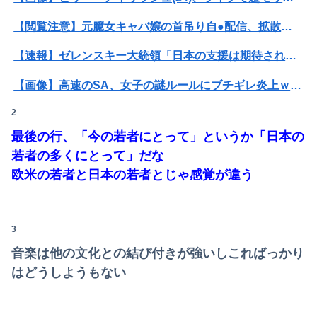
米軍、長射程精密ミサイルほぼ使い切る…「危険な水準まで減少」と軍高官が警告！
【閲覧注意】元臆女キャバ嬢の首吊り自●配信、拡散されまくって終わるｗｗｗｗｗｗｗ
【3.11被災者が警告】避難所で自分の食料や水をむやみに明かしてはいけない理由
【速報】ゼレンスキー大統領「日本の支援は期待されたほどの成果がない」WWWWWWWWWWW
【正論】特撮関係者「ヒーローが苦戦して勝利する展開はいらない。それで特撮は凋落した」
【画像】高速のSA、女子の謎ルールにブチギレ炎上ｗｗｗｗｗｗｗｗｗｗｗｗｗ
2
【悲報】女さん、熊本地震がきっかけで離婚を決意ｗｗｗｗｗ
最後の行、「今の若者にとって」というか「日本の
【悲報】 恐竜さん、「１億７千万年」かけて「累計到達点ゼロ」と判明………
若者の多くにとって」だな
【悲報画像】ブルーロックになんJ民とドッピュン孕ませ男登場www
欧米の若者と日本の若者とじゃ感覚が違う
成人向けゲーム『ヤリステ メスブター』開発者絶望、銀行がsteamからの入金を拒否→金が入ってなくても売上金額分の納税義務あり
3
【悲報】Mrs. GREEN APPLE、マジで逝くwwwwww
音楽は他の文化との結び付きが強いしこればっかり
息子のオ●ニーを発見したワイの嫁、全ての対応を間違えてしまう…
はどうしようもない
ウトメと同居してる私たちを「自分が長男だから」と追い出して同居を始めた義兄夫婦。４年後に新居を建てた。家を継ぐために同居するんじゃなかったのかよ！