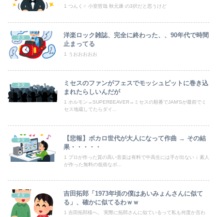
伊藤百花の仕事バンバン取ってくるDHの営業担当凄くないか？今年のボーナス凄いことになりそう！！【AKB48いともも】
1 つんく♂ 小室哲哉 秋元康 の3択だと思うけど
【悲報】ドジャースファン、大谷翔平にブチギレてしまう！！！！！！
洋楽ロック雑誌、完全に終わった、、90年代で時間
ネタ
止まってる
世界初の超伝導量子熱機関…燃料もピストンもない量子エンジンが回った！
1 うおおおおお
若林有子アナ 仰向け「車中泊」レポート！！
ミセスのファンがフェスでモッシュピットに巻き込
ネタ
【画像】渋谷にあるナイトプールがエチエチすぎると話題に
まれたらしいんだが
1 ホルモン→SUPERBEAVER→ミセスの順番でJAM'Sが最前でミ
【王座戦】広瀬章人九段が藤井聡太六冠に勝ち、挑戦者に
セス地蔵してたらダイ...
子供がバイトで貯めた資金で旅行中の話だけど、ちょっとお金足りないから貸してくれる？って連絡きた
【悲報】ボカロ世代が大人になって作曲 → その結
ネタ
【速報】藤嶌果歩、『紐』が見えてしまう
果・・・・・
1 プロが作った質の高い音楽は有料で中高生には手が出ない ↓ 素人
が作った無料の低俗なボ...
【速報】病院の屋上で「死神に扮して」患者をじっと見つめていた男性を逮捕
消費税減税を閣議決定、背景に首相の財務省への強い不信と人事介入の示唆 歴代政権に増税を主導してきた財務省、高市内閣に完全敗北
吉田拓郎「1973年頃の僕はあいみょんさんに似て
ネタ
る」、確かに似てるわｗｗ
原田葵アナ ノースリーブで脇全開、インナーチラ見え！！【GIF動画あり】
1 吉田拓郎様へ。 実際に拓郎さんに似ているって私も何度か言わ