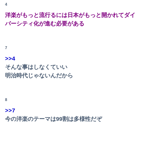
隣で万枚出してるやつが作業感が凄いのか面倒くさそうに打ってた←そりゃ一人なら感情出さんでしょ…
4
【前編】俺の娘の結婚が破談に。だが彼氏は「2000万の土地」を購入。こじれた二人は想像以上の修羅場に
洋楽がもっと流行るには日本がもっと開かれてダイ
バーシティ化が進む必要がある
伊藤百花の仕事バンバン取ってくるDHの営業担当凄くないか？今年のボーナス凄いことになりそう！！【AKB48いともも】
世界初の超伝導量子熱機関…燃料もピストンもない量子エンジンが回った！
7
女性が尻穴でどのように快楽を感じるかをマジメに研究したらこうなるwww
>>4
【悲報】ドジャースファン、大谷翔平にブチギレてしまう！！！！！！
そんな事はしなくていい
明治時代じゃないんだから
【王座戦】広瀬章人九段が藤井聡太六冠に勝ち、挑戦者に
子供がバイトで貯めた資金で旅行中の話だけど、ちょっとお金足りないから貸してくれる？って連絡きた
8
【速報】藤嶌果歩、『紐』が見えてしまう
>>7
消費税減税を閣議決定、背景に首相の財務省への強い不信と人事介入の示唆 歴代政権に増税を主導してきた財務省、高市内閣に完全敗北
今の洋楽のテーマは99割は多様性だぞ
【画像】スレンダー美脚まんさん、とんでもないダンスを披露してしまうｗｗｗｗｗｗｗ