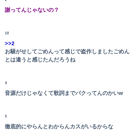
オコエ瑠偉、メキシコに渡って2球団を即クビ→SNS更新が3ヶ月間止まって消息不明に
謝ってんじゃないの？
【閲覧注意】元臆女キャバ嬢の首吊り自●配信、拡散されまくって終わるｗｗｗｗｗｗｗ
【悲報】公立中学校の闇、可視化されるwwwwwwwwwwwwwwwwwwwwwwwwwww
10
【愕然】ぼく期間工、トータル9年目に突入した結果ｗｗｗｗｗｗｗｗｗｗ
>>2
【悲報】女子自転車競技、ブラに綿を詰めまくって空気抵抗を減らすチート技が発覚ｗｗｗ
お騒がせしてごめんって感じで盗作しましたごめん
とは違うと感じたんだろうね
【速報】熊本イオンモール、爆発の原因は『これ』の可能性
彼氏とのデートの会計で彼が「端数の25円出して」正直に出したらこうなったwww
4
KEIZ守山店「近日動きます！8月7日に重大告知！」→「8月7日は店休日とさせて頂きます」
音源だけじゃなくて歌詞までパクってんのかいw
同僚A「うちの旦那だけ招待されてない！」新婦「申し訳ないけど…」→披露宴の空気が一気に凍りついて…
【画像】女優・夏菜、ロンハーで無防備パン●ラ
5
【これは重い】江口寿史さん「自分の絵ごと、このジャンルはそろそろ終わりかな」
徹底的にやらんとわからんカスがいるからな