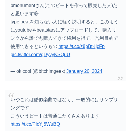
bmonumentさん(このビートを作って販売した人)だ
と思います😅
type beatを知らない人に軽く説明すると、このよう
にyoutubeやbeatstarsにアップロードして、購入リ
ンクから誰でも購入できて権利を得て、営利目的で
使用できるというもの
https://t.co/z8pBtKjcFp
pic.twitter.com/gDyvyKSQuU
— ok cool (@bitchimgeek)
January 20, 2024
いやこれは酷似楽曲ではなく、一般的にはサンプリ
ングです
こういうビートは普通にたくさんあります
https://t.co/PlcYj5WuBQ