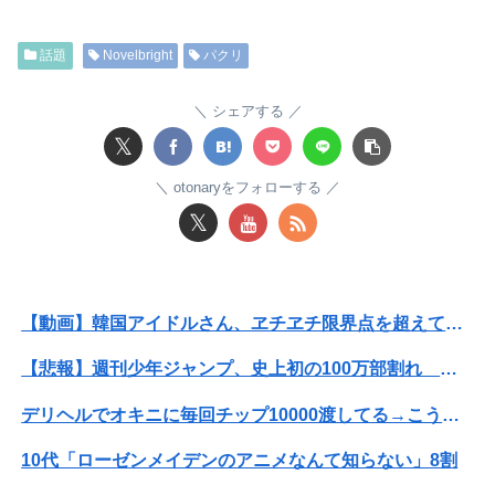
【警告】社会人「スムージーにキウイ皮ごと入れよ。これ美容にいいんだよね〜」→ 結果…
話題
Novelbright
パクリ
【悲報】全身改造に1750万掛けた港区女子、緊急入院でNHK報道局との合コンをキャンセル
【悲報】風俗嬢やってる女の末路ｗｗｗｗｗｗｗｗｗｗｗ
シェアする
𝕏
【悲報】公立中学校の闇、可視化されるwwwwwwwwwwwwwwwwwwwwwwwwwww
otonaryをフォローする
【動画】仙台育英の野球部女子マネ、あざといウィンクでお前らの心を鷲掴みｗｗｗｗｗ
𝕏
トメ「この子は義実家の顔じゃない！嫁が義妹旦那とフリンしたのよ！」私「DNA鑑定します？」義妹旦那「もちろんです」→結果…
【日向坂46】まさかの楽曲も披露！『三期生LIVE』愛知公演のレポがこちら
【動画】韓国アイドルさん、ヱチヱチ限界点を超えてしまう
【熊本地震】発生後に居酒屋店内から温泉が吹き出す ← これ前触れじゃね？
【悲報】週刊少年ジャンプ、史上初の100万部割れ 全盛期653万部から98万部に…紙の雑誌「100万部超え」が消滅
退職してしばらく経った頃、元職場の取引先から連絡が来た。話を聞くと納得できない内容で…
デリヘルでオキニに毎回チップ10000渡してる→こうなるwww
【悲報】週間少年ジャンプの「グッズ(43億円分)」を注文し全てキャンセルした女逮捕ｗｗｗｗｗｗｗｗ
10代「ローゼンメイデンのアニメなんて知らない」8割
【動画】地震発生時の熊本総合病院の手術室の様子が(((ﾟДﾟ)))