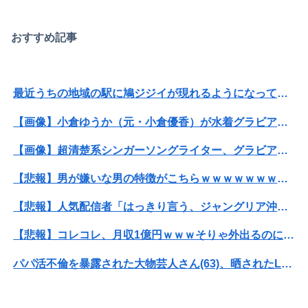
おすすめ記事
最近うちの地域の駅に鳩ジジイが現れるようになって嫌になるわ
【画像】小倉ゆうか（元・小倉優香）が水着グラビア復帰ｗｗｗｗｗ
【画像】超清楚系シンガーソングライター、グラビアが可愛すぎるwwww“虫博士”片田陽依、「ヤンジャン」で圧倒的な透明感ビジュアルを披露！！
【悲報】男が嫌いな男の特徴がこちらｗｗｗｗｗｗｗｗｗｗ
【悲報】人気配信者「はっきり言う、ジャングリア沖縄ほんとーーーーーーーーにおもんない！！！！」→炎上
【悲報】コレコレ、月収1億円ｗｗｗそりゃ外出るのにボディガードつけるわ…
パパ活不倫を暴露された大物芸人さん(63)、晒されたLINEが面白すぎるｗｗｗｗｗｗｗｗｗ(画像ｱﾘ)
【速報】熊本イオンモール、爆発の原因は『これ』の可能性