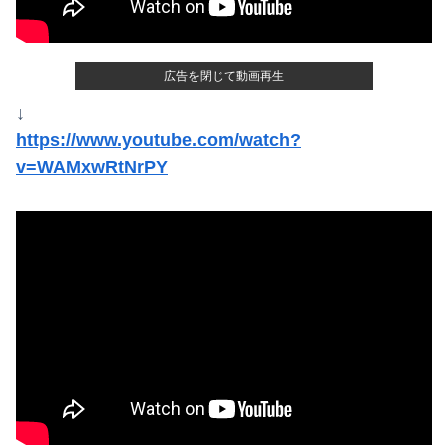
広告を閉じて動画再生
↓
Powered by livedoor 相互RSS
https://www.youtube.com/watch?
v=WAMxwRtNrPY