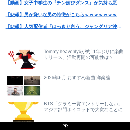
【動画】女子中学生の『チン媚びダンス』が気持ち悪い🤮
独身時代毎朝トメに駅まで送ってもらってた夫「おい駅まで送れよ」私「だって子供寝てるのよ」夫「起こせばいいだろ！」私「歩いて行ける距離でしょう！」夫「俺は仕事なんだぞ！」
【悲報】男が嫌いな男の特徴がこちらｗｗｗｗｗｗｗｗｗｗ
【速報】外人の医療費未払いが多すぎたので病院が外人の治療を断るようになってしまう
【悲報】人気配信者「はっきり言う、ジャングリア沖縄ほんとーーーーーーーーにおもんない！！！！」→炎上
【動画】韓国アイドルさん、ヱチヱチ限界点を超えてしまう
【悲報】コレコレ、月収1億円ｗｗｗそりゃ外出るのにボディガードつけるわ…
【画像】日焼け口リの締まったお尻っていいよね！ｗｗｗｗｗ
パパ活不倫を暴露された大物芸人さん(63)、晒されたLINEが面白すぎるｗｗｗｗｗｗｗｗｗ(画像ｱﾘ)
Tommy heavenly6が約11年ぶりに楽曲
【悲報】ロシア報道官「広島市長は毎年、ロシアを嫌悪する『偽りの呪文』を繰り返し、日本人をゾンビ化させている」と主張
リリース、活動再開の可能性は？
【速報】熊本イオンモール、爆発の原因は『これ』の可能性
【悲報】週刊少年ジャンプ、史上初の100万部割れ 全盛期653万部から98万部に…紙の雑誌「100万部超え」が消滅
最近うちの地域の駅に鳩ジジイが現れるようになって嫌になるわ
2026年6月 おすすめ新曲 洋楽編
【正論】X民「真の弱者男性は恋愛ゲームとかアニメ見てない。本当の闇を見せるね」←170000バズwwwwwww
【画像】小倉ゆうか（元・小倉優香）が水着グラビア復帰ｗｗｗｗｗ
デリヘルでオキニに毎回チップ10000渡してる→こうなるwww
【画像】超清楚系シンガーソングライター、グラビアが可愛すぎるwwww“虫博士”片田陽依、「ヤンジャン」で圧倒的な透明感ビジュアルを披露！！
海外「世界で日本を死守するぞ！」 日本の消防署を訪れたちびっ子集団が世界をメロメロに
BTS「グラミー賞エントリーしない」
アジア部門ボイコットで大変なことに
【警告】社会人「スムージーにキウイ皮ごと入れよ。これ美容にいいんだよね〜」→ 結果…
10代「ローゼンメイデンのアニメなんて知らない」8割
【悲報】全身改造に1750万掛けた港区女子、緊急入院でNHK報道局との合コンをキャンセル
【速報】北海道江別大学生殺人事件、主犯格の川口被告(19)に無期懲役の判決
PR
【謎】令和に歌が上手い歌手が現れな