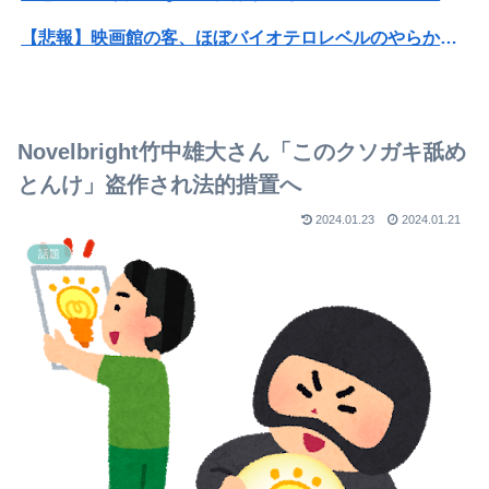
【悲報】映画館の客、ほぼバイオテロレベルのやらかしで観客が避難する事態にｗｗｗｗ
【画像】かつて天下を獲っていたYouTuberの現在ｗｗｗｗ
パパ活不倫を暴露された大物芸人さん(63)、晒されたLINEが面白すぎるｗｗｗｗｗｗｗｗｗ(画像ｱﾘ)
Novelbright竹中雄大さん「このクソガキ舐め
オコエ瑠偉、メキシコに渡って2球団を即クビ→SNS更新が3ヶ月間止まって消息不明に
とんけ」盗作され法的措置へ
貧者の薔薇無しでメルエム倒す方法
2024.01.23
2024.01.21
話題
【Vtuber】にじさんじライバーがリズム天国の配信しなくなったけど何かあったのか？「やってる人いるよ、タイミング的にRUST・あらなみ・パワプロがメインだったし」
【画像】1974年の『最高税率』、マジでエグいことが発覚wwww
【悲報】隣家の室外機バトル、限界突破
【画像】 水着ももち(～25歳)
【動画】あのちゃん、また我々をシコらすｗｗｗｗｗｗｗｗｗｗｗｗｗｗｗｗｗｗｗｗｗｗｗｗ
【画像】小倉ゆうか（元・小倉優香）が水着グラビア復帰ｗｗｗｗｗ