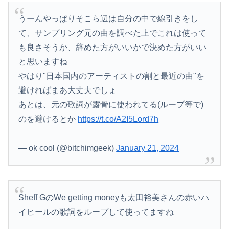
うーんやっぱりそこら辺は自分の中で線引きをし
て、サンプリング元の曲を調べた上でこれは使って
も良さそうか、辞めた方がいいかで決めた方がいい
と思いますね
やはり"日本国内のアーティストの割と最近の曲"を
避ければまあ大丈夫でしょ
あとは、元の歌詞が露骨に使われてる(ループ等で)
のを避けるとか
https://t.co/A2I5Lord7h
— ok cool (@bitchimgeek)
January 21, 2024
Sheff GのWe getting moneyも太田裕美さんの赤いハ
イヒールの歌詞をループして使ってますね