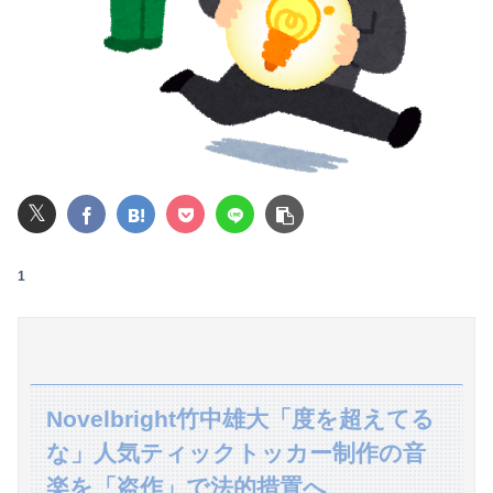
春から小学生なんだけど、6畳のリビングに子供の勉強机置くのって無理だよね
【閲覧注意】元臆女キャバ嬢の首吊り自●配信、拡散されまくって終わるｗｗｗｗｗｗｗ
【悲報】公立中学校の闇、可視化されるwwwwwwwwwwwwwwwwwwwwwwwwwww
【愕然】ぼく期間工、トータル9年目に突入した結果ｗｗｗｗｗｗｗｗｗｗ
𝕏
【悲報】女子自転車競技、ブラに綿を詰めまくって空気抵抗を減らすチート技が発覚ｗｗｗ
【速報】熊本イオンモール、爆発の原因は『これ』の可能性
1
彼氏とのデートの会計で彼が「端数の25円出して」正直に出したらこうなったwww
【画像】偏差値39のヤンキー高校のギャル、エチエチすぎるｗｗｗwｗｗｗｗｗｗｗｗ❤
KEIZ守山店「近日動きます！8月7日に重大告知！」→「8月7日は店休日とさせて頂きます」
Novelbright竹中雄大「度を超えてる
な」人気ティックトッカー制作の音
同僚A「うちの旦那だけ招待されてない！」新婦「申し訳ないけど…」→披露宴の空気が一気に凍りついて…
楽を「盗作」で法的措置へ