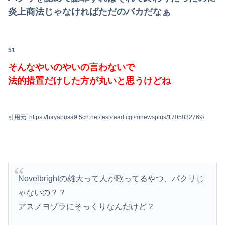
炎上商法じゃなければただのバカだなぁ
51
そんなやいのやいの言わないで
法的措置だけした方が丸いと思うけどね
引用元: https://hayabusa9.5ch.net/test/read.cgi/mnewsplus/1705832769/
Novelbrightの雄大って人が歌ってるやつ、パクリじ
ゃないの？？
アスノヨゾラにそっくりなんだけど？