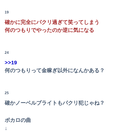
【超画像】本田望結の妹、本田望結より実ってしまう・・・
19
【悲報】ジャンポケ斎藤「性行為の許諾は取ったことありません」
確かに完全にパクリ過ぎて笑ってしまう
【画像】コミケのインタビュー、とんでもない逸材が登場ｗｗｗｗｗｗ 【Pickup07092041】
何のつもりでやったのか逆に気になる
24
>>19
何のつもりって金稼ぎ以外になんかある？
25
確かノーベルブライトもパクリ犯じゃね？
ボカロの曲
↓