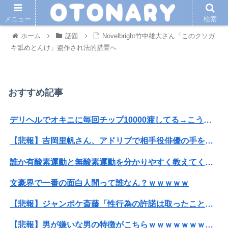
メニュー
検索
ホーム
話題
Novelbright竹中雄大さん「このクソガ
キ舐めとんけ」盗作され法的措置へ
おすすめ記事
デリヘルでオキニに毎回チップ10000渡してる→こうなるwww
【悲報】吉岡里帆さん、アドリブで相手役俳優の手を取りお胸に押し当てる（※画像あり）
誰か有酸素運動と無酸素運動を分かりやすく教えてくれｗｗｗｗｗｗ
文豪界で一番の面白人間って誰なん？ｗｗｗｗｗ
【悲報】ジャンポケ斎藤「性行為の許諾は取ったことありません」
【悲報】男が嫌いな男の特徴がこちらｗｗｗｗｗｗｗｗｗｗ