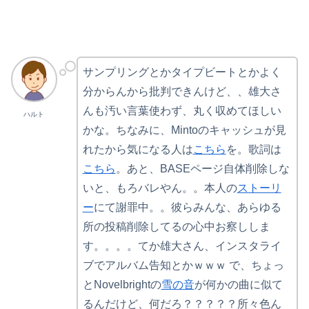
サンプリングとかタイプビートとかよく
分からんから批判できんけど、、雄大さ
んも汚い言葉使わず、丸く収めてほしい
ハルト
かな。ちなみに、Mintoのキャッシュが見
れたから気になる人は
こちら
を。歌詞は
こちら
。あと、BASEページ自体削除しな
いと、もろバレやん。。本人の
ストーリ
ー
にて謝罪中。。彼らみんな、あらゆる
所の投稿削除してるの心中お察ししま
す。。。。てか雄大さん、インスタライ
ブでアルバム告知とかｗｗｗ で、ちょっ
とNovelbrightの
雪の音
が何かの曲に似て
るんだけど、何だろ？？？？？所々色ん