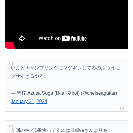
いまどきサンプリングにマジギレしてるのふつうに
ダサすぎるやろ。
— 管梓 Azusa Suga (f.k.a. 夏bot) (@chelseaguitar)
January 21, 2024
今回の件で1番焦ってるのはlil divaさんよりも