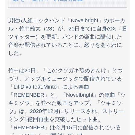
【画像】女優・夏菜、ロンハーで無防備パン●ラ
体調不良で休んでパチ●コ通ってたら、数十日単位の証拠写真撮られて会社クビになった
男性5人組ロックバンド「Novelbright」のボーカ
【これは重い】江口寿史さん「自分の絵ごと、このジャンルはそろそろ終わりかな」
ル・竹中雄大（28）が、21日までに自身のX（旧
ツイッター）を更新。バンドの楽曲に酷似した
欧州「日本だけ反則だろ…」 世界の『日本びいき』にヨーロッパ全土から不満の声
音楽が配信されていることに、怒りをあらわに
【画像】15で校長に処女を奪われた女さん（24）の人生が壮絶www
した。
広瀬章人九段、挑決前日に親子ケンカ 「世間も家庭内でも注目度が上がる」
竹中は20日、「このクソガキ舐めとんけ」とつ
店員「レバーは焼いてお召し上がりください」俺「大丈夫でしょ」→生で食べた瞬間、店員が血相を変えてきて…
づり、アップルミュージックで配信されている
「Lil Diva feat.Minto」による楽曲
【画像】セクシー女優・谷原希美、ナマ乳が最高にヌケるぞ
「REMENBER」と、「Novelbright」の楽曲「ツ
【画像】神主、賢い。このメッセージを解読できるか？ｗｗｗｗ
キミソウ」を並べた動画をアップ。「ツキミソ
ウ」は、2020年12月にリリースされ、ストリー
ワイ「子供2人目欲しいんやが、、、」ヨッメ「金は？育児は？私の仕事は？キャリアは？」
ミング1億回再生を突破したヒット曲。
石破茂前総理「ウクライナが核放棄しなければロシア侵攻しなかった」！
「REMENBER」は今月15日に配信されている