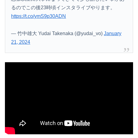
るのでこの後23時頃インスタライブやります。
https://t.co/ymS9p30ADN
— 竹中雄大 Yudai Takenaka (@yudai_vo)
January
21, 2024