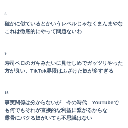
デリヘルでオキニに毎回チップ10000渡してる→こうなるwww
体調不良で休んでパチ●コ通ってたら、数十日単位の証拠写真撮られて会社クビになった
8
確かに似ているとかいうレベルじゃなくまんまやな
広瀬章人九段、挑決前日に親子ケンカ 「世間も家庭内でも注目度が上がる」
これは徹底的にやって問題ないわ
店員「レバーは焼いてお召し上がりください」俺「大丈夫でしょ」→生で食べた瞬間、店員が血相を変えてきて…
【画像】セクシー女優・谷原希美、ナマ乳が最高にヌケるぞ
9
ワイ「子供2人目欲しいんやが、、、」ヨッメ「金は？育児は？私の仕事は？キャリアは？」
寿司ペロのガキみたいに見せしめでガッツリやった
方が良い、TikTok界隈はふざけた奴が多すぎる
【悲報】吉岡里帆さん、アドリブで相手役俳優の手を取りお胸に押し当てる（※画像あり）
【画像】神主、賢い。このメッセージを解読できるか？ｗｗｗｗ
15
誰か有酸素運動と無酸素運動を分かりやすく教えてくれｗｗｗｗｗｗ
事実関係は分からないが 今の時代 YouTubeで
【速報】ホロライブのVtuber、劇場版メイドインアビスの主題歌決定wwwwwwwwww
も何でもそれが直接的な利益に繋がるからな
露骨にパクる奴がいても不思議はない
文豪界で一番の面白人間って誰なん？ｗｗｗｗｗ