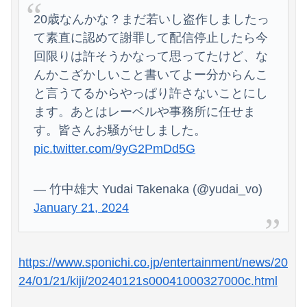
20歳なんかな？まだ若いし盗作しましたっ
て素直に認めて謝罪して配信停止したら今
回限りは許そうかなって思ってたけど、な
んかこざかしいこと書いてよー分からんこ
Powered by livedoor 相互RSS
と言うてるからやっぱり許さないことにし
ます。あとはレーベルや事務所に任せま
す。皆さんお騒がせしました。
pic.twitter.com/9yG2PmDd5G
— 竹中雄大 Yudai Takenaka (@yudai_vo)
January 21, 2024
https://www.sponichi.co.jp/entertainment/news/20
24/01/21/kiji/20240121s00041000327000c.html