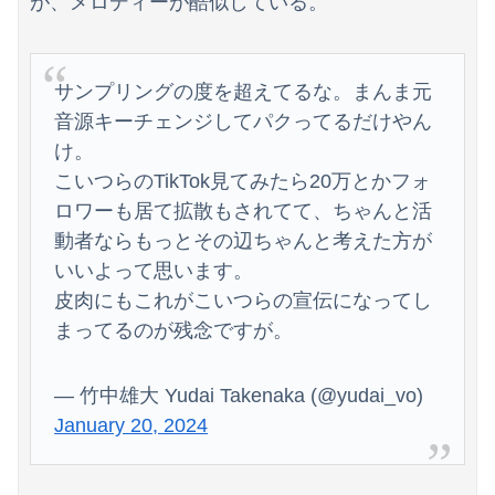
が、メロディーが酷似している。
【速報】ホロライブのVtuber、劇場版メイドインアビスの主題歌決定wwwwwwwwww
【超画像】本田望結の妹、本田望結より実ってしまう・・・
サンプリングの度を超えてるな。まんま元
【画像】コミケのインタビュー、とんでもない逸材が登場ｗｗｗｗｗｗ 【Pickup07092041】
音源キーチェンジしてパクってるだけやん
け。
こいつらのTikTok見てみたら20万とかフォ
ロワーも居て拡散もされてて、ちゃんと活
動者ならもっとその辺ちゃんと考えた方が
いいよって思います。
皮肉にもこれがこいつらの宣伝になってし
まってるのが残念ですが。
— 竹中雄大 Yudai Takenaka (@yudai_vo)
January 20, 2024