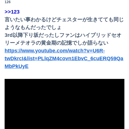
126
>>123
言いたい事わかるけどチェスターが生きてても同じ
ようなもんだったでしょ
3rd以降下り坂だったしファンはハイブリッドセオ
リーメテオラの黄金期の記憶でしか語らない
https://www.youtube.com/watch?v=U6R-
twDkrcI&list=PLlqZM4covn1EbvC_6cuERQ59Qa
MbPkUyE