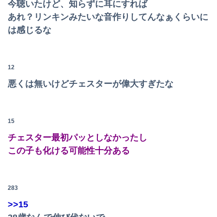
今聴いたけど、知らずに耳にすれば
【速報】専門家「イオンモール熊本の爆心地に”こんなもの”があったんだけど…」
あれ？リンキンみたいな音作りしてんなぁくらいに
独身時代毎朝トメに駅まで送ってもらってた夫「おい駅まで送れよ」私「だって子供寝てるのよ」夫「起こせばいいだろ！」私「歩いて行ける距離でしょう！」夫「俺は仕事なんだぞ！」
は感じるな
【波乗り納豆NG？】余計なもん食わないで納豆食っときゃ間違いないことが判明した
12
私「血まみれで何してるんですか！？」婆さん「腕が抜けないのよ…助けて！」→帰宅したら玄関前がとんでもない修羅場になっていて…
悪くは無いけどチェスターが偉大すぎたな
竹﨑由佳アナ ピタパンのお尻！！
日本の商船が中国に臨検された場合は「台湾軍が対応」と台湾軍トップ！
15
姪にちoぽしゃぶらせたらこうなるwww
チェスター最初パッとしなかったし
竹﨑由佳アナ ピタパンのお尻！！
この子も化ける可能性十分ある
不動産ファンド「みんなで大家さん」が約2881億円の債務超過 分配金の支払い停止めぐり出資者約2500人が集団訴訟中
下に住み始めた住民の頭がおかしい。朝3時から部屋に掃除機をかける音が響く・・・
283
>>15
【日向坂46】月刊ジャイアンツ公式、重大告知！