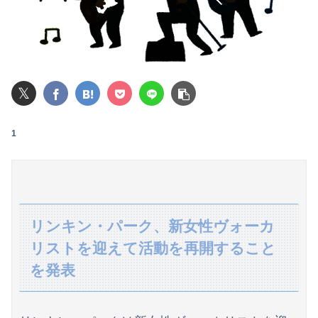
今日は大館まげわっぱに詰めた弁当。豚ロースの塩こうじ＆ガーリック焼き
【悲報】全身改造に1750万掛けた港区女子、緊急入院でNHK報道局との合コンをキャンセル
パパ活不倫を暴露された大物芸人さん(63)、晒されたLINEが面白すぎるｗｗｗｗｗｗｗｗｗ(画像ｱﾘ)
𝕏
【画像】石川佳純さん(31)の体、エッッッッッッッッッッッッッッッッッ！
1
【閲覧注意】元臆女キャバ嬢の首吊り自●配信、拡散されまくって終わるｗｗｗｗｗｗｗ
【衝撃】情弱「リボ払いはヤバい。情弱が使うもの」 情強「リボ払いを使いこなすのが情強やで」 ← これ
独身時代毎朝トメに駅まで送ってもらってた夫「おい駅まで送れよ」私「だって子供寝てるのよ」夫「起こせばいいだろ！」私「歩いて行ける距離でしょう！」夫「俺は仕事なんだぞ！」
リンキン・パーク、新女性ヴォーカ
【悲報】ロシア、ガチの大炎上ｗｗｗｗｗｗｗｗｗｗｗｗ
リストを迎えて活動を再開すること
【波乗り納豆NG？】余計なもん食わないで納豆食っときゃ間違いないことが判明した
を発表
私「血まみれで何してるんですか！？」婆さん「腕が抜けないのよ…助けて！」→帰宅したら玄関前がとんでもない修羅場になっていて…