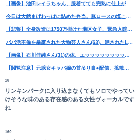
【画像】池田レイラちゃん、服着てても完熟に仕上がるｗｗｗｗｗｗｗｗｗｗｗｗｗｗ
今日は大館まげわっぱに詰めた弁当。豚ロースの塩こうじ＆ガーリック焼き
【悲報】全身改造に1750万掛けた港区女子、緊急入院でNHK報道局との合コンをキャンセル
パパ活不倫を暴露された大物芸人さん(63)、晒されたLINEが面白すぎるｗｗｗｗｗｗｗｗｗ(画像ｱﾘ)
【画像】石川佳純さん(31)の体、エッッッッッッッッッッッッッッッッッ！
【閲覧注意】元臆女キャバ嬢の首吊り自●配信、拡散されまくって終わるｗｗｗｗｗｗｗ
18
【衝撃】情弱「リボ払いはヤバい。情弱が使うもの」 情強「リボ払いを使いこなすのが情強やで」 ← これ
リンキンパークに入り込まなくてもソロでやってい
【悲報】ショートスリーパー堀さん、対面で高須幹弥にブチギレるｗｗｗｗ
けそうな味のある存在感のある女性ヴォーカルです
パパ活不倫を暴露された大物芸人さん(63)、晒されたLINEが面白すぎるｗｗｗｗｗｗｗｗｗ(画像ｱﾘ)
ね
オコエ瑠偉、メキシコに渡って2球団を即クビ→SNS更新が3ヶ月間止まって消息不明に
160
【速報】熊本イオンモール、爆発の原因は『これ』の可能性