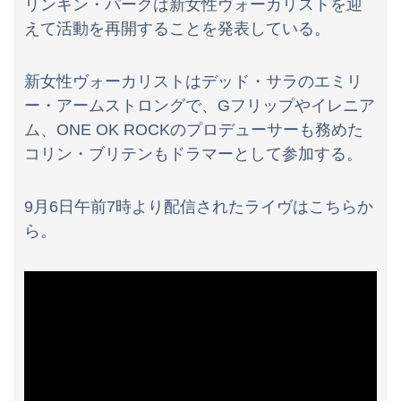
竹﨑由佳アナ ピタパンのお尻！！
リンキン・パークは新女性ヴォーカリストを迎
えて活動を再開することを発表している。
竹﨑由佳アナ ピタパンのお尻！！
日本の商船が中国に臨検された場合は「台湾軍が対応」と台湾軍トップ！
新女性ヴォーカリストはデッド・サラのエミリ
ー・アームストロングで、Gフリップやイレニア
海外「日本なんて行くんじゃなかった…」 日本を知ってしまったディズニー信者、帰国後『本家』に失望する事態に
ム、ONE OK ROCKのプロデューサーも務めた
【画像】台湾人、ようやく気ずく
コリン・ブリテンもドラマーとして参加する。
不動産ファンド「みんなで大家さん」が約2881億円の債務超過 分配金の支払い停止めぐり出資者約2500人が集団訴訟中
9月6日午前7時より配信されたライヴはこちらか
下に住み始めた住民の頭がおかしい。朝3時から部屋に掃除機をかける音が響く・・・
ら。
【日向坂46】月刊ジャイアンツ公式、重大告知！
かつて650万部を誇った「週刊少年ジャンプ」、発行部数が初の100万部割れ
【悲報】札幌オリンピック、８割が賛成・・・・
海外「全部日本の真似だったのか…」 日本の普通のテレビ番組が最新SNSの数十年先を行っていたと話題に