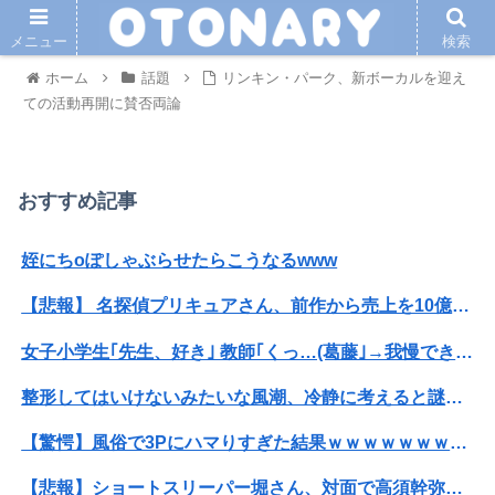
メニュー
検索
ホーム
話題
リンキン・パーク、新ボーカルを迎え
ての活動再開に賛否両論
おすすめ記事
姪にちoぽしゃぶらせたらこうなるwww
【悲報】 名探偵プリキュアさん、前作から売上を10億円も落としてしまう
女子小学生｢先生、好き｣ 教師｢くっ…(葛藤｣→我慢できずハメ撮りカーセ●クスして教員免許剥奪
整形してはいけないみたいな風潮、冷静に考えると謎だよな
【驚愕】風俗で3Pにハマりすぎた結果ｗｗｗｗｗｗｗｗｗｗwwww
【悲報】ショートスリーパー堀さん、対面で高須幹弥にブチギレるｗｗｗｗ