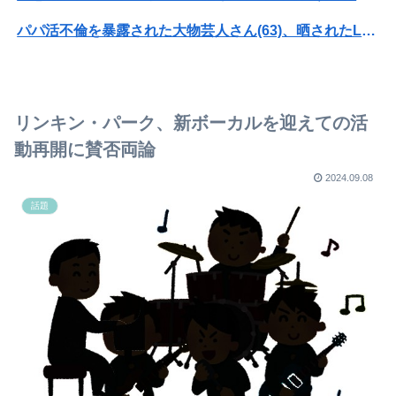
パパ活不倫を暴露された大物芸人さん(63)、晒されたLINEが面白すぎるｗｗｗｗｗｗｗｗｗ(画像ｱﾘ)
オコエ瑠偉、メキシコに渡って2球団を即クビ→SNS更新が3ヶ月間止まって消息不明に
【速報】熊本イオンモール、爆発の原因は『これ』の可能性
リンキン・パーク、新ボーカルを迎えての活
【速報】専門家「イオンモール熊本の爆心地に”こんなもの”があったんだけど…」
動再開に賛否両論
【悲報】弁当屋「消費税減税しても値下げなんてしないよ」
2024.09.08
話題
セガサミーHD 2027年3月期第1四半期決算
ジャンポケ斉藤「同意があったんです。本当です。信じて下さい」 ←何でこの主張が通らないの？
とんこつらーめんが全く流行らない理由ってなんやろな？
国民民主党や共産党と一緒に消費税減税に反対していた中道改革連合 裏切る「僕たちの公約はこれからも消費税減税です！！！」
【画像】小倉ゆうか（元・小倉優香）が水着グラビア復帰ｗｗｗｗｗ
【画像】池田レイラちゃん、服着てても完熟に仕上がるｗｗｗｗｗｗｗｗｗｗｗｗｗｗ