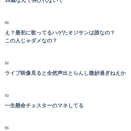
38歳なんで伸び代ないで
【悲報】札幌オリンピック、８割が賛成・・・・
【悲報】 名探偵プリキュアさん、前作から売上を10億円も落としてしまう
50
かつて650万部を誇った「週刊少年ジャンプ」、発行部数が初の100万部割れ
え？最初に歌ってるハゲたオジサンは誰なの？
この人じゃダメなの？
女子小学生｢先生、好き｣ 教師｢くっ…(葛藤｣→我慢できずハメ撮りカーセ●クスして教員免許剥奪
【画像】ホロライブ、再生数がえげつないほど落ちてしまう……にじさんじは上がってるのに何故？
52
整形してはいけないみたいな風潮、冷静に考えると謎だよな
ライブ映像見ると全然声出とらんし微妙過ぎねえか
【速報】刃物を持って中国大使館に侵入した自衛官、地裁でついに動機明かす
【驚愕】風俗で3Pにハマりすぎた結果ｗｗｗｗｗｗｗｗｗｗwwww
53
【画像】女子アナ２人が並んだ結果ｗｗｗｗｗｗｗｗｗｗｗｗｗｗｗｗｗｗｗｗｗｗｗｗｗｗｗｗｗｗ 【Pickup06072014】
一生懸命チェスターのマネしてる
55