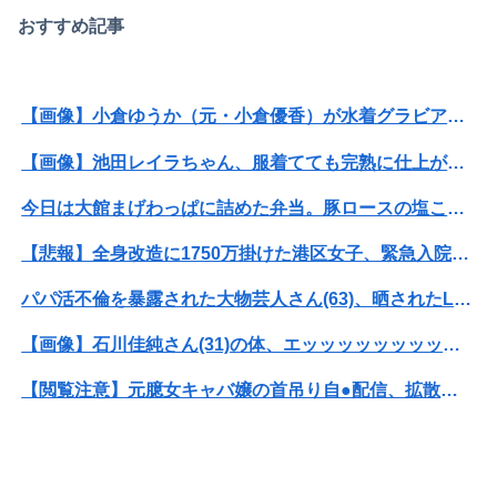
おすすめ記事
【画像】小倉ゆうか（元・小倉優香）が水着グラビア復帰ｗｗｗｗｗ
【画像】池田レイラちゃん、服着てても完熟に仕上がるｗｗｗｗｗｗｗｗｗｗｗｗｗｗ
今日は大館まげわっぱに詰めた弁当。豚ロースの塩こうじ＆ガーリック焼き
【悲報】全身改造に1750万掛けた港区女子、緊急入院でNHK報道局との合コンをキャンセル
パパ活不倫を暴露された大物芸人さん(63)、晒されたLINEが面白すぎるｗｗｗｗｗｗｗｗｗ(画像ｱﾘ)
【画像】石川佳純さん(31)の体、エッッッッッッッッッッッッッッッッッ！
【閲覧注意】元臆女キャバ嬢の首吊り自●配信、拡散されまくって終わるｗｗｗｗｗｗｗ
【衝撃】情弱「リボ払いはヤバい。情弱が使うもの」 情強「リボ払いを使いこなすのが情強やで」 ← これ
【悲報】ショートスリーパー堀さん、対面で高須幹弥にブチギレるｗｗｗｗ