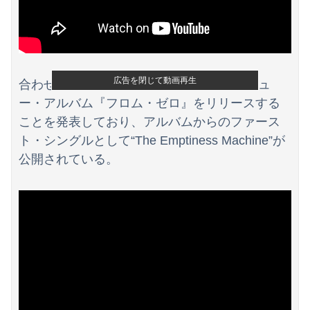
【画像】ホロライブ、再生数がえげつないほど落ちてしまう……にじさんじは上がってるのに何故？
【速報】刃物を持って中国大使館に侵入した自衛官、地裁でついに動機明かす
【画像】女子アナ２人が並んだ結果ｗｗｗｗｗｗｗｗｗｗｗｗｗｗｗｗｗｗｗｗｗｗｗｗｗｗｗｗｗｗ 【Pickup06072014】
広告を閉じて動画再生
合わせてリンキン・パークは11月15日にニュ
ー・アルバム『フロム・ゼロ』をリリースする
ことを発表しており、アルバムからのファース
ト・シングルとして“The Emptiness Machine”が
公開されている。