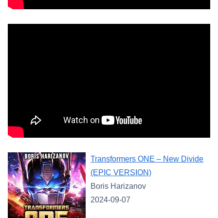
Transformers ONE – New Divide
(EPIC VERSION)
Boris Harizanov
2024-09-07