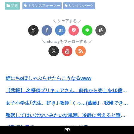
話題
トランスフォーマー
リンキンパーク
パパ活不倫を暴露された大物芸人さん(63)、晒されたLINEが面白すぎるｗｗｗｗｗｗｗｗｗ(画像ｱﾘ)
オコエ瑠偉、メキシコに渡って2球団を即クビ→SNS更新が3ヶ月間止まって消息不明に
シェアする
𝕏
【速報】熊本イオンモール、爆発の原因は『これ』の可能性
otonaryをフォローする
【速報】専門家「イオンモール熊本の爆心地に”こんなもの”があったんだけど…」
𝕏
独身時代毎朝トメに駅まで送ってもらってた夫「おい駅まで送れよ」私「だって子供寝てるのよ」夫「起こせばいいだろ！」私「歩いて行ける距離でしょう！」夫「俺は仕事なんだぞ！」
【波乗り納豆NG？】余計なもん食わないで納豆食っときゃ間違いないことが判明した
姪にちoぽしゃぶらせたらこうなるwww
私「血まみれで何してるんですか！？」婆さん「腕が抜けないのよ…助けて！」→帰宅したら玄関前がとんでもない修羅場になっていて…
【悲報】 名探偵プリキュアさん、前作から売上を10億円も落としてしまう
竹﨑由佳アナ ピタパンのお尻！！
女子小学生｢先生、好き｣ 教師｢くっ…(葛藤｣→我慢できずハメ撮りカーセ●クスして教員免許剥奪
日本の商船が中国に臨検された場合は「台湾軍が対応」と台湾軍トップ！
整形してはいけないみたいな風潮、冷静に考えると謎だよな
姪にちoぽしゃぶらせたらこうなるwww
【驚愕】風俗で3Pにハマりすぎた結果ｗｗｗｗｗｗｗｗｗｗwwww
PR
竹﨑由佳アナ ピタパンのお尻！！