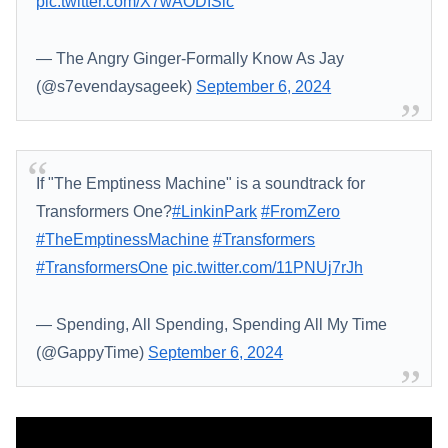
pic.twitter.com/X7wAODISic
— The Angry Ginger-Formally Know As Jay
(@s7evendaysageek)
September 6, 2024
If "The Emptiness Machine" is a soundtrack for
Transformers One?
#LinkinPark
#FromZero
#TheEmptinessMachine
#Transformers
#TransformersOne
pic.twitter.com/11PNUj7rJh
— Spending, All Spending, Spending All My Time
(@GappyTime)
September 6, 2024