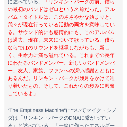
に述べている。
「リンキン・パークの前、僕ら
の最初のバンドはゼロという名前だった。アル
バム・タイトルは、このささやかな始まりと、
我々が現在行っている活動の両方を意味してい
る。サウンド的にも感情的にも、このアルバム
Powered by livedoor 相互RSS
は過去、現在、未来について歌っている。僕ら
ならではのサウンドを継承しながらも、新し
く、生命力に満ち溢れている。これまでの長年
にわたるバンドメンバー、新しいバンドメンバ
ー、友人、家族、ファンへの深い感謝とともに
あるんだ。リンキン・パークが歳月をかけて辿
り着いたもの、そして、これからの歩みに興奮
しているよ」
“The Emptiness Machine”についてマイク・シノ
ダは「リンキン・パークのDNAに繋がってい
る」と述べている。「一緒に作ったエネルギー