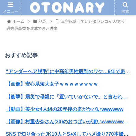
メニュー
検索
ホーム
話題
赤字転落していたタワレコが大復活！
過去最高益を達成できた理由
おすすめ記事
“アンダーヘア脱毛”に中高年男性殺到のワケ…9年で患者数が200倍以上
【画像】安心系短大女子ｗｗｗｗｗｗｗｗ
【衝撃】震災で母親に「置いていかないで」と言われて置いていった娘！⇒ (※画像あり)
【動画】美少女4人組の20年後の姿がヤバいwwwwww
【画像】村重杏奈さん(30)のおつぱいが凄いwwwwwwwwwwww
SNSで知り合ったJK10人とS●Xしてハメ撮り770本撮ったイケメン逮捕wwwwwwwwwwwwwww