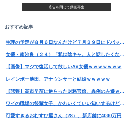
広告を閉じて動画再生
おすすめ記事
生理の予定が８月６日なんだけど７月２９日にドバッと鮮血でたから生理かな？って思ったのよね
女優・南沙良（２４）「私は陰キャ。人と話したくないので家に引きこもってPCでアニメを観ていたい」
【画像】マジで復活して欲しいAV女優ｗｗｗｗｗｗｗ
レインボー池田、アナウンサーと結婚ｗｗｗｗｗ
【悲報】高市早苗に逆らった財務官僚、異例の左遷ｗｗｗｗｗｗｗｗ
ワイの職場の後輩女子、かわいくていい匂いするけどマジでとんでもなく無能
可愛すぎるおむすび屋さん（28）、新店舗に4000万円クラファンした成功した結果弱男集団から叩かれてしまうｗｗｗｗ
【悲報】男が嫌いな男の特徴がこちらｗｗｗｗｗｗｗｗｗｗ