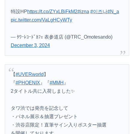
特設HP
https://t.co/ZYxLBiFkM2
#izna
#이즈나
#N_a
pic.twitter.com/VaLgHCyWTy
— ﾀﾜｰﾚｺｰﾄﾞｶﾌｪ 表参道店 (@TRC_Omotesando)
December 3, 2024
【
#UVERworld
】
『
#PHOENIX
』『
#MMH
』
2タイトル共に入荷しました✨
タワ渋では発売を記念して
・パネル展示＆抽選プレゼント
・渋谷店限定！直筆サイン入りポスター抽選
を開催しております