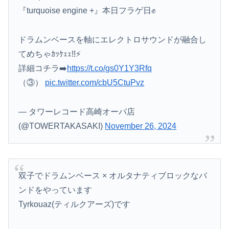
『turquoise engine +』本日フラゲ日✊
ドラムンベースを軸にエレクトロサウンドが融合し
てめちゃｶｯｹｪｪ!!⚡️
詳細コチラ➡️
https://t.co/gs0Y1Y3Rfq
（③）
pic.twitter.com/cbU5CtuPvz
— タワーレコード高崎オーパ店
(@TOWERTAKASAKI)
November 26, 2024
双子でドラムンベース × オルタナティブロックなバ
ンドをやっています
Tyrkouaz(ティルクアーズ)です