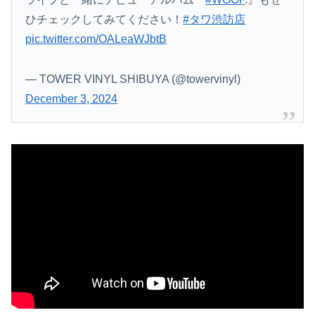
ひチェックしてみてください！
#タワ渋訪店
pic.twitter.com/OALeaWJbtB
— TOWER VINYL SHIBUYA (@towervinyl)
December 3, 2024