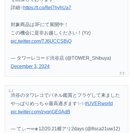
詳細☟
https://t.co/8eI7hyhUa7
対象商品は3Fにて展開中！
この機会に是非お越しください！(Yz)
pic.twitter.com/TJ6UCCSBjQ
— タワーレコード渋谷店 (@TOWER_Shibuya)
December 3, 2024
渋谷のタワレコでパネル鑑賞とフラゲして来ました
やっぱりめっちゃ最高過ぎます✨✨
#UVERworld
pic.twitter.com/zyqnGE0AdB
— てぃー∞☀️12/20.21横アリ2days (@8sca21uw12)