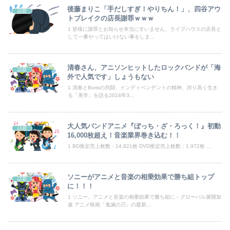
後藤まりこ「手だしすぎ！やりちん！」、四谷アウ
話題
【動画】ブラジルの女子フットサル選手が極悪すぎて5年間の出場停止処分に。
トブレイクの店長謝罪ｗｗｗ
1 皆様に謝罪とお知らせ本当にすいません。ライブハウスの店長と
【画像】まま「なんかプール入ってたら学生にめっちゃ見られたw」
して一番やってはいけない事をしま...
京大病院、手術ミスで50代女性患者を「植物状態」に 脳腫瘍摘出手術で腫瘍の無い部位を摘出してしまう
清春さん、アニソンヒットしたロックバンドが「海
話題
【朗報】日本のおじいちゃん・おばあちゃん、半数以上がSNSを使いこなしていたｗｗｗｗｗ
外で人気です」しょうもない
1 清春とBorisの共闘、インディペンデントの精神、誇り高く生き
る「美学」を語る2024年3...
海外「全部日本の真似だったのか…」 日本の普通のテレビ番組が最新SNSの数十年先を行っていたと話題に
【画像】前田敦子さん、脚が長すぎるｗｗｗｗｗｗｗ 【Pickup07091615】
大人気バンドアニメ『ぼっち・ざ・ろっく！』初動
話題
16,000枚超え！音楽業界巻き込む！！
【画像】元モデルのTBS新人アナさん、プリケツ
1 BD推定売上枚数：14,821枚 DVD推定売上枚数：1,972枚 ...
富士登山ツアー中に64歳男性死亡 8合目付近で意識失う
ソニーがアニメと音楽の相乗効果で勝ち組トップ
話題
【動画】両方馬鹿（笑）ミニストップでトラックと衝突したドラレコが（ノ∇`）
に！！！
1 ソニー、アニメと音楽の相乗効果で勝ち組に－グローバル展開加
転校生と仲良くなってその子の家に遊びに行ったら私が小さい頃に撮った写真があった
速 アニメ映画「鬼滅の刃」の最新...
西山朋佳女流三冠、女性初の棋士資格懸かる白玲戦「今まで通りに」