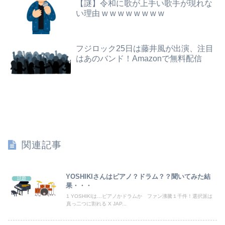
【謎】令和に歌が上手い歌手が現れな
ワイの職場の後輩女子、かわいくていい匂いするけどマジでとんでもなく無能
い理由 w w w w w w w w
西山朋佳女流三冠、女性初の棋士資格懸かる白玲戦「今まで通りに」
可愛すぎるおむすび屋さん（28）、新店舗に4000万円クラファンした成功した結果弱男集団から叩かれてしまうｗｗｗｗ
毒親に育てられた義姉夫の可哀想アピールがイライラする。
フジロック25日は藤井風が出演、注目
【悲報】男が嫌いな男の特徴がこちらｗｗｗｗｗｗｗｗｗｗ
はあのバンド！Amazonで無料配信
【悲報】円安ホクホクで儲けてた日本人、日米政府の異例の共同声明で円安退治されて終わる
邪気払いにと渡された般若の面、母はまもなく…人の恨み傑作7選
大学のボッチ女に話かけたらこうなるwww
【悲報】東科大医学部卒の美人YouTuber、直美で炎上・・・
関連記事
これしとくと、後が楽だよ、ってこと
【速報】日向坂46、18thシングル『イチャイチャ虫』の発売が決定！！
YOSHIKIさんはピアノ？ドラム？？聞いてみた結
話題
果・・・
【画像】影山優佳さん(25)、下着姿であたシコが止まらない
1 YOSHIKIは…ピアノかドラムか ファン沸騰１千件！選択派は
真っ二つに割れる X JAP...
【朗報画像】現役JKママ、とんでもない事になってしまうｗｗｗｗｗｗｗｗｗｗｗｗ 【Pickup07091604】