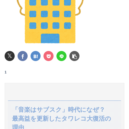
【画像】マジで復活して欲しいAV女優ｗｗｗｗｗｗｗ
レインボー池田、アナウンサーと結婚ｗｗｗｗｗ
【悲報】高市早苗に逆らった財務官僚、異例の左遷ｗｗｗｗｗｗｗｗ
ワイの職場の後輩女子、かわいくていい匂いするけどマジでとんでもなく無能
𝕏
可愛すぎるおむすび屋さん（28）、新店舗に4000万円クラファンした成功した結果弱男集団から叩かれてしまうｗｗｗｗ
【悲報】男が嫌いな男の特徴がこちらｗｗｗｗｗｗｗｗｗｗ
1
【悲報】円安ホクホクで儲けてた日本人、日米政府の異例の共同声明で円安退治されて終わる
邪気払いにと渡された般若の面、母はまもなく…人の恨み傑作7選
大学のボッチ女に話かけたらこうなるwww
「音楽はサブスク」時代になぜ？
最高益を更新したタワレコ大復活の
【速報】日向坂46、18thシングル『イチャイチャ虫』の発売が決定！！
理由