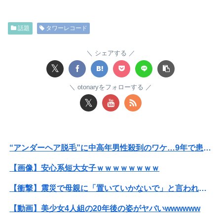
SNSで知り合ったJK10人とS●Xしてハメ撮り770本撮ったイケメン逮捕wwwwwwwwwwwwwww
話題
タワーレコード
【画像】漫画家・桂正和、最新のパンツ＆お尻のイラスト投稿にネット衝撃「この質感の出し方」「実写かと思いました」
【画像】咲-saki-作者、ようやく『奇乳』に気付くｗｗｗｗ
シェアする
𝕏
【衝撃】ワイのパッパ、会社でナンバーツーになった結果ｗｗｗｗｗｗｗｗｗｗ
otonaryをフォローする
【画像】JKダンス部、部員の８割が巨乳のムホホ部だったｗｗｗｗ
𝕏
邪気払いにと渡された般若の面、母はまもなく…人の恨み傑作7選
【速報】日向坂46、18thシングル『イチャイチャ虫』の発売が決定！！
“アンダーヘア脱毛”に中高年男性殺到のワケ…9年で患者数が200倍以上
【朗報画像】現役JKママ、とんでもない事になってしまうｗｗｗｗｗｗｗｗｗｗｗｗ 【Pickup07091604】
【画像】安心系短大女子ｗｗｗｗｗｗｗｗ
“アンダーヘア脱毛”に中高年男性殺到のワケ…9年で患者数が200倍以上
【衝撃】震災で母親に「置いていかないで」と言われて置いていった娘！⇒ (※画像あり)
【画像】影山優佳さん(25)、下着姿であたシコが止まらない
【動画】美少女4人組の20年後の姿がヤバいwwwwww
【画像】まま「なんかプール入ってたら学生にめっちゃ見られたw」