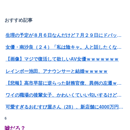
おすすめ記事
生理の予定が８月６日なんだけど７月２９日にドバッと鮮血でたから生理かな？って思ったのよね
女優・南沙良（２４）「私は陰キャ。人と話したくないので家に引きこもってPCでアニメを観ていたい」
【画像】マジで復活して欲しいAV女優ｗｗｗｗｗｗｗ
レインボー池田、アナウンサーと結婚ｗｗｗｗｗ
【悲報】高市早苗に逆らった財務官僚、異例の左遷ｗｗｗｗｗｗｗｗ
ワイの職場の後輩女子、かわいくていい匂いするけどマジでとんでもなく無能
可愛すぎるおむすび屋さん（28）、新店舗に4000万円クラファンした成功した結果弱男集団から叩かれてしまうｗｗｗｗ
6
【悲報】男が嫌いな男の特徴がこちらｗｗｗｗｗｗｗｗｗｗ
嘘だろ？