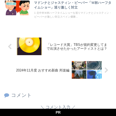
マドンナとジャスティン・ビーバー「Ｗ杯ハーフタ
話題
イムショー」巡り激しく対立
毒親に育てられた義姉夫の可哀想アピールがイライラする。
1 北中米Ｗ杯ハーフタイムショーを巡りマドンナとジャスティン・
ビーバーが激しい対立スペイン優勝...
Powered by livedoor 相互RSS
「レコード大賞」TBSが規約変更してま
で出演させたかったアーティストとは？
2024年11月度 おすすめ新曲 邦楽編
コメント
コメント入力
PR