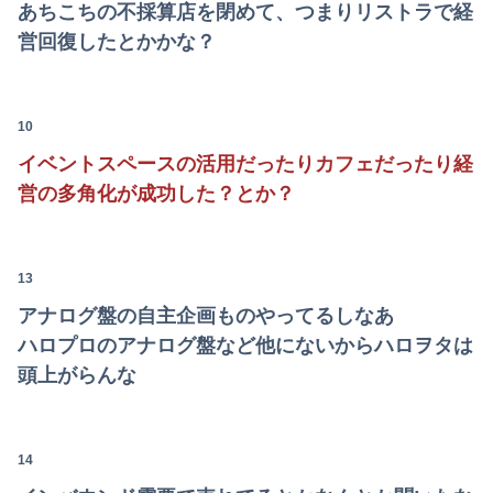
【朗報】日本のおじいちゃん・おばあちゃん、半数以上がSNSを使いこなしていたｗｗｗｗｗ
あちこちの不採算店を閉めて、つまりリストラで経
営回復したとかかな？
【画像】安心系短大女子ｗｗｗｗｗｗｗｗ
京大病院、手術ミスで50代女性患者を「植物状態」に 脳腫瘍摘出手術で腫瘍の無い部位を摘出してしまう
10
【衝撃】震災で母親に「置いていかないで」と言われて置いていった娘！⇒ (※画像あり)
イベントスペースの活用だったりカフェだったり経
【画像】前田敦子さん、脚が長すぎるｗｗｗｗｗｗｗ 【Pickup07091615】
営の多角化が成功した？とか？
【動画】美少女4人組の20年後の姿がヤバいwwwwww
13
【画像】元モデルのTBS新人アナさん、プリケツ
アナログ盤の自主企画ものやってるしなあ
【画像】村重杏奈さん(30)のおつぱいが凄いwwwwwwwwwwww
ハロプロのアナログ盤など他にないからハロヲタは
富士登山ツアー中に64歳男性死亡 8合目付近で意識失う
頭上がらんな
【動画】両方馬鹿（笑）ミニストップでトラックと衝突したドラレコが（ノ∇`）
14
転校生と仲良くなってその子の家に遊びに行ったら私が小さい頃に撮った写真があった