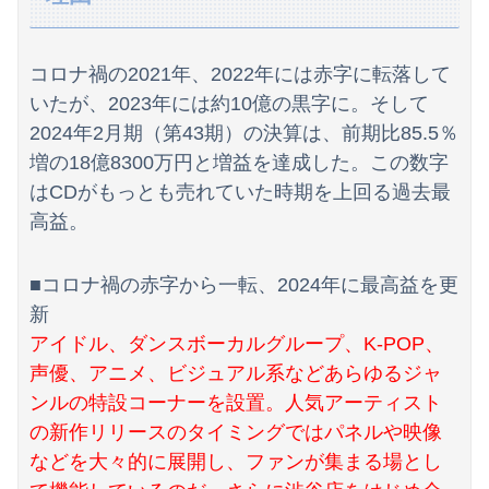
【画像】影山優佳さん(25)、下着姿であたシコが止まらない
【朗報画像】現役JKママ、とんでもない事になってしまうｗｗｗｗｗｗｗｗｗｗｗｗ 【Pickup07091604】
コロナ禍の2021年、2022年には赤字に転落して
【動画】ブラジルの女子フットサル選手が極悪すぎて5年間の出場停止処分に。
いたが、2023年には約10億の黒字に。そして
2024年2月期（第43期）の決算は、前期比85.5％
【画像】まま「なんかプール入ってたら学生にめっちゃ見られたw」
増の18億8300万円と増益を達成した。この数字
京大病院、手術ミスで50代女性患者を「植物状態」に 脳腫瘍摘出手術で腫瘍の無い部位を摘出してしまう
はCDがもっとも売れていた時期を上回る過去最
高益。
【朗報】日本のおじいちゃん・おばあちゃん、半数以上がSNSを使いこなしていたｗｗｗｗｗ
海外「全部日本の真似だったのか…」 日本の普通のテレビ番組が最新SNSの数十年先を行っていたと話題に
■コロナ禍の赤字から一転、2024年に最高益を更
新
【画像】前田敦子さん、脚が長すぎるｗｗｗｗｗｗｗ 【Pickup07091615】
アイドル、ダンスボーカルグループ、K-POP、
【画像】元モデルのTBS新人アナさん、プリケツ
声優、アニメ、ビジュアル系などあらゆるジャ
ンルの特設コーナーを設置。人気アーティスト
富士登山ツアー中に64歳男性死亡 8合目付近で意識失う
の新作リリースのタイミングではパネルや映像
【動画】両方馬鹿（笑）ミニストップでトラックと衝突したドラレコが（ノ∇`）
などを大々的に展開し、ファンが集まる場とし