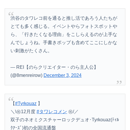
渋谷のタワレコ前を通ると推し活であろう人たちが
とても多く感じる。イベントやらフォトスポットや
ら、「行きたくなる理由」をこしらえるのが上手な
んでしょうね。手書きポップも含めてここにしかな
い刺激がたくさん。
— REI【のらクリエイター・のら主人公】
(@8menreirow)
December 3, 2024
【
#Tyrkouaz
】
＼\㊗️12月度
#タワレコメン
㊗️/／
双子のネオミクスチャーロックデュオ･Tyrkouaz(ﾃｨﾙ
ｸｱｰｽﾞ)初の全国流通盤