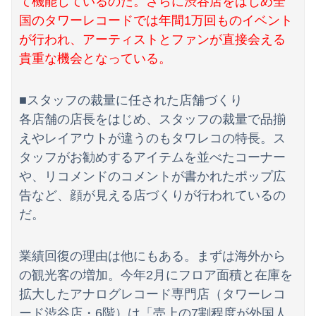
て機能しているのだ。さらに渋谷店をはじめ全
転校生と仲良くなってその子の家に遊びに行ったら私が小さい頃に撮った写真があった
国のタワーレコードでは年間1万回ものイベント
西山朋佳女流三冠、女性初の棋士資格懸かる白玲戦「今まで通りに」
が行われ、アーティストとファンが直接会える
貴重な機会となっている。
毒親に育てられた義姉夫の可哀想アピールがイライラする。
■スタッフの裁量に任された店舗づくり
各店舗の店長をはじめ、スタッフの裁量で品揃
えやレイアウトが違うのもタワレコの特長。ス
タッフがお勧めするアイテムを並べたコーナー
や、リコメンドのコメントが書かれたポップ広
告など、顔が見える店づくりが行われているの
だ。
業績回復の理由は他にもある。まずは海外から
の観光客の増加。今年2月にフロア面積と在庫を
拡大したアナログレコード専門店（タワーレコ
ード渋谷店・6階）は「売上の7割程度が外国人