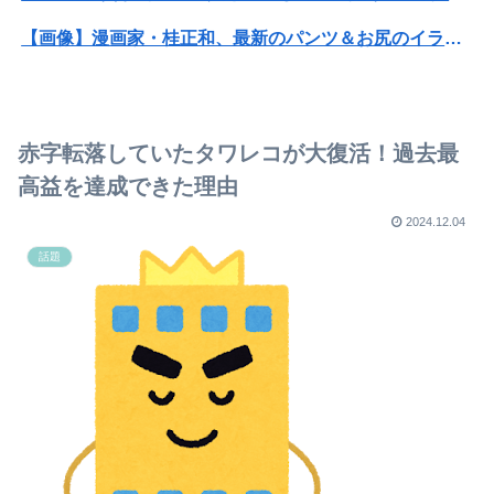
【画像】漫画家・桂正和、最新のパンツ＆お尻のイラスト投稿にネット衝撃「この質感の出し方」「実写かと思いました」
【画像】咲-saki-作者、ようやく『奇乳』に気付くｗｗｗｗ
【衝撃】ワイのパッパ、会社でナンバーツーになった結果ｗｗｗｗｗｗｗｗｗｗ
赤字転落していたタワレコが大復活！過去最
【画像】JKダンス部、部員の８割が巨乳のムホホ部だったｗｗｗｗ
高益を達成できた理由
【悲報】東科大医学部卒の美人YouTuber、直美で炎上・・・
2024.12.04
話題
SES10年目のワイ、転職するか迷う
これしとくと、後が楽だよ、ってこと
ドイツ空港のウクライナ機に自爆ドローン接近→職員が蹴り落とす→偶然起爆装置が壊れセーフ
【悲報】中村敬斗、またも移籍難航か…スタッド・ランス会長が残留を示唆
生理の予定が８月６日なんだけど７月２９日にドバッと鮮血でたから生理かな？って思ったのよね
女優・南沙良（２４）「私は陰キャ。人と話したくないので家に引きこもってPCでアニメを観ていたい」