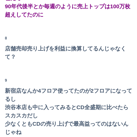
SNSで知り合ったJK10人とS●Xしてハメ撮り770本撮ったイケメン逮捕wwwwwwwwwwwwwww
90年代後半とか毎週のように売上トップは100万枚
【画像】漫画家・桂正和、最新のパンツ＆お尻のイラスト投稿にネット衝撃「この質感の出し方」「実写かと思いました」
超えしてたのに
【画像】咲-saki-作者、ようやく『奇乳』に気付くｗｗｗｗ
8
【衝撃】ワイのパッパ、会社でナンバーツーになった結果ｗｗｗｗｗｗｗｗｗｗ
店舗売却売り上げを利益に換算してるんじゃなく
【画像】JKダンス部、部員の８割が巨乳のムホホ部だったｗｗｗｗ
て？
邪気払いにと渡された般若の面、母はまもなく…人の恨み傑作7選
【速報】日向坂46、18thシングル『イチャイチャ虫』の発売が決定！！
9
【朗報画像】現役JKママ、とんでもない事になってしまうｗｗｗｗｗｗｗｗｗｗｗｗ 【Pickup07091604】
新宿店なんか4フロア使ってたのが2フロアになって
るし
“アンダーヘア脱毛”に中高年男性殺到のワケ…9年で患者数が200倍以上
渋谷本店も中に入ってみるとCD全盛期に比べたら
【画像】影山優佳さん(25)、下着姿であたシコが止まらない
スカスカだし
少なくともCDの売り上げで最高益ってのはないん
【画像】まま「なんかプール入ってたら学生にめっちゃ見られたw」
じゃね