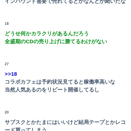
インバウンド需要で売れてるとかなんとか聞いたな
西山朋佳女流三冠、女性初の棋士資格懸かる白玲戦「今まで通りに」
毒親に育てられた義姉夫の可哀想アピールがイライラする。
18
どうせ何かカラクリがあるんだろう
全盛期のCDの売り上げに勝てるわけがない
27
>>18
コラボカフェは予約状況見てると稼働率高いな
当然人気あるのをリピート開催してるし
20
サブスクとかたまにはいいけど結局テープとかレコ
ード買ってしまう