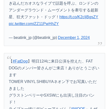
き込んだカオスなライブで話題を呼ぶ、ロンドンの
アンダーグラウンド・ムーヴメントを牽引する超新
星、狂犬ファット・ドッグ！
https://t.co/K2cIjBgsZY
pic.twitter.com/ZZ11PwHhZY
— beatink_jp (@beatink_jp)
December 1, 2024
【
#FatDog
】明日12/4に来日公演を控えた、FAT
DOGのメンバー皆さんがご来店！ありがとうござい
ます
TOWER VINYL SHIBUYAネオン下でお写真いただ
きました
グラストンベリーやSXSWにも出演し注目のバン
ド！
ライブと一緒にデビューアルバム『
#WOOF
.』もぜ