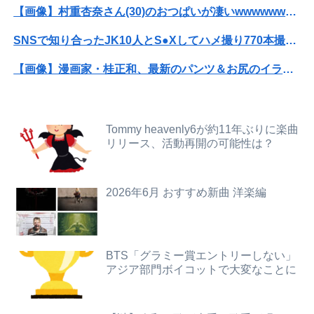
【画像】村重杏奈さん(30)のおつぱいが凄いwwwwwwwwwwww
【朗報】日本のおじいちゃん・おばあちゃん、半数以上がSNSを使いこなしていたｗｗｗｗｗ
SNSで知り合ったJK10人とS●Xしてハメ撮り770本撮ったイケメン逮捕wwwwwwwwwwwwwww
【画像】安心系短大女子ｗｗｗｗｗｗｗｗ
【画像】漫画家・桂正和、最新のパンツ＆お尻のイラスト投稿にネット衝撃「この質感の出し方」「実写かと思いました」
京大病院、手術ミスで50代女性患者を「植物状態」に 脳腫瘍摘出手術で腫瘍の無い部位を摘出してしまう
【画像】咲-saki-作者、ようやく『奇乳』に気付くｗｗｗｗ
【衝撃】震災で母親に「置いていかないで」と言われて置いていった娘！⇒ (※画像あり)
【衝撃】ワイのパッパ、会社でナンバーツーになった結果ｗｗｗｗｗｗｗｗｗｗ
Tommy heavenly6が約11年ぶりに楽曲
【画像】前田敦子さん、脚が長すぎるｗｗｗｗｗｗｗ 【Pickup07091615】
リリース、活動再開の可能性は？
【画像】JKダンス部、部員の８割が巨乳のムホホ部だったｗｗｗｗ
【動画】美少女4人組の20年後の姿がヤバいwwwwww
生理の予定が８月６日なんだけど７月２９日にドバッと鮮血でたから生理かな？って思ったのよね
2026年6月 おすすめ新曲 洋楽編
【画像】元モデルのTBS新人アナさん、プリケツ
女優・南沙良（２４）「私は陰キャ。人と話したくないので家に引きこもってPCでアニメを観ていたい」
【画像】村重杏奈さん(30)のおつぱいが凄いwwwwwwwwwwww
【画像】マジで復活して欲しいAV女優ｗｗｗｗｗｗｗ
富士登山ツアー中に64歳男性死亡 8合目付近で意識失う
BTS「グラミー賞エントリーしない」
アジア部門ボイコットで大変なことに
レインボー池田、アナウンサーと結婚ｗｗｗｗｗ
【動画】両方馬鹿（笑）ミニストップでトラックと衝突したドラレコが（ノ∇`）
【悲報】高市早苗に逆らった財務官僚、異例の左遷ｗｗｗｗｗｗｗｗ
転校生と仲良くなってその子の家に遊びに行ったら私が小さい頃に撮った写真があった