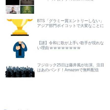
【画像】アナウンサーさん(26)、地上波で自前のJKコスプレを披露wwwwwww
【恐怖】酒とタバコを愛する日常系女性YouTuber、ガチで体が終わる・・・
【画像】20歳のラブライブ声優、胸の谷間を解禁wwwwww遠藤璃菜、1st写真集で美乳＆美ヘソをセクシー露出！！！
【画像】避難所の女がHすぎるｗｗｗｗｗ
BTS「グラミー賞エントリーしない」
アジア部門ボイコットで大変なことに
【驚愕】年商10億円を超える『ひとり親方』が激増 Mac miniを大量購入しAIを従業員に
世界一の登山家ニルマル・プルジャ(43歳)、雪崩で死亡
【画像】AKBのセンター、レベチな事が世間にバレ始めるｗｗｗｗｗｗｗ
【討論】ナスを最も美味しく食べる方法
【謎】令和に歌が上手い歌手が現れな
息子のオ●ニーを発見したワイの嫁、全ての対応を間違えてしまう…
日本人「ジョジョの最高傑作は3部！」←これ謎だよな
い理由 w w w w w w w w
【動画】台風13号の進路予想、明らかにおかしい…
【日向坂46】月刊ジャイアンツ公式、重大告知！
フジロック25日は藤井風が出演、注目
【画像】ハビタ部長「戻れるなら売上金庫に戻して 無理なら全然いいです イオンが戻って良いって言わなきゃ入ったらダメです」
【悲報】乃木オタ『イコラブやとき宣と比べて肌のキメ細やかさが違う』
はあのバンド！Amazonで無料配信
俺の実家、台所の床が腐って米びつに虫が湧くレベルの汚家。妊娠中の嫁はストレスＭＡＸ。なのにお袋は「これでも嫁のために気を遣ってやってる。嫁こそもっとうちに合わせるべき」
高校野球の暑さ対策として18時から4試合深夜までやれば涼しいまま試合出来るじゃん
【正論】白人男性「日本の接客はうるさい」
【悲報】NISA大暴落 ワイ一晩でマイナス20万円も吹き飛んだもよう