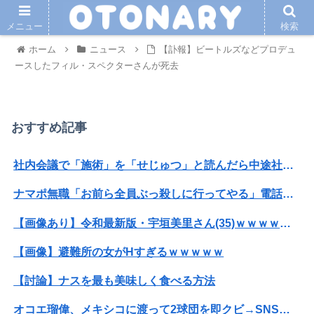
メニュー
検索
ホーム
ニュース
【訃報】ビートルズなどプロデュ
ースしたフィル・スペクターさんが死去
おすすめ記事
社内会議で「施術」を「せじゅつ」と読んだら中途社員にすら笑われたｗｗｗｗｗｗ
ナマポ無職「お前ら全員ぶっ殺しに行ってやる」電話でナマポの打ち切り伝えられ市職員を脅す
【画像あり】令和最新版・宇垣美里さん(35)ｗｗｗｗｗｗｗｗｗ
【画像】避難所の女がHすぎるｗｗｗｗｗ
【討論】ナスを最も美味しく食べる方法
オコエ瑠偉、メキシコに渡って2球団を即クビ→SNS更新が3ヶ月間止まって消息不明に