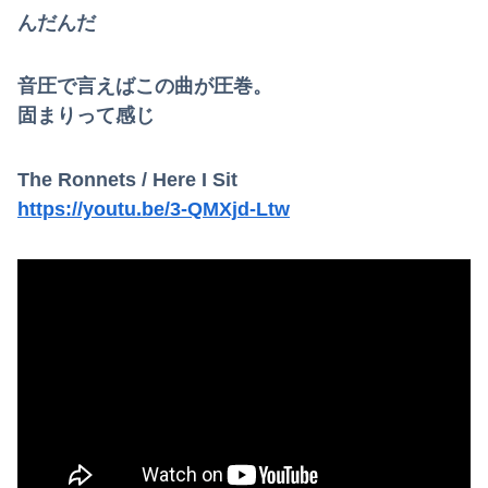
んだんだ
音圧で言えばこの曲が圧巻。
固まりって感じ
The Ronnets / Here I Sit
https://youtu.be/3-QMXjd-Ltw
Powered by livedoor 相互RSS