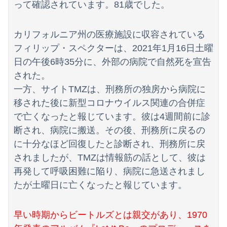
【悲報】共同通信「高市総理、避難所3分間の被災地熊本視察動画に批判！」 → 内閣報道官「避難所視察は51分間！大変な状況の中で、1時間近く受け入...
って確認されています。81歳でした。
トラウデン直美キャスター うっすらと谷間の裾野！！【GIF動画あり】
カリフォルニア州の医療施設に収容されている
【竜王戦】柵木幹太五段が先勝
フィリップ・スペクターは、2021年1月16日土曜
日の午後6時35分に、外部の病院で自然死を宣告
嫁の浮気発覚から再構築を続けて8ヶ月、愛しさと憎しみが交互に押し寄せてる。もう一回俺に恋させてあげたい。
された。
【予算100万】市長「特定外来生物クビアカは気持ち悪い虫だしそんな需要ないと思う」1匹300円相当の報奨金→初日に42万取られ焦り
一方、サイトTMZは、刑務所の独房から病院に
移された後に新型コロナウイルス関連の合併症
世界初の超伝導量子熱機関…燃料もピストンもない量子エンジンが回った！
で亡くなったと報じています。彼は4週間前に診
今週の「鵺の陰陽師」感想、修業の成果で姿を変えた四衲！！ その力とは…！？【156話】
断され、病院に搬送。その後、刑務所に戻るの
に十分なほど回復したと診断され、刑務所に戻
【恐怖】酒とタバコを愛する日常系女性YouTuber、ガチで体が終わる・・・
されましたが、TMZは情報筋の話として、彼は
世界一の登山家ニルマル・プルジャ(43歳)、雪崩で死亡
再発して呼吸困難に陥り、病院に急送されまし
たが土曜日に亡くなったと報じています。
日本人「ジョジョの最高傑作は3部！」←これ謎だよな
【日向坂46】月刊ジャイアンツ公式、重大告知！
早い時期からビートルズとは親交があり、1970