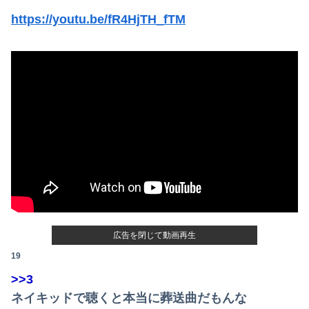
【悲報】共同通信「高市総理、避難所3分間の被災地熊本視察動画に批判！」 → 内閣報道官「避難所視察は51分間！大変な状況の中で、1時間近く受け入...
https://youtu.be/fR4HjTH_fTM
社内会議で「施術」を「せじゅつ」と読んだら中途社員にすら笑われたｗｗｗｗｗｗ
体調不良で休んでパチ●コ通ってたら、数十日単位の証拠写真撮られて会社クビになった
【竜王戦】柵木幹太五段が先勝
嫁の浮気発覚から再構築を続けて8ヶ月、愛しさと憎しみが交互に押し寄せてる。もう一回俺に恋させてあげたい。
世界初の超伝導量子熱機関…燃料もピストンもない量子エンジンが回った！
ナマポ無職「お前ら全員ぶっ殺しに行ってやる」電話でナマポの打ち切り伝えられ市職員を脅す
【予算100万】市長「特定外来生物クビアカは気持ち悪い虫だしそんな需要ないと思う」1匹300円相当の報奨金→初日に42万取られ焦り
【画像あり】令和最新版・宇垣美里さん(35)ｗｗｗｗｗｗｗｗｗ
広告を閉じて動画再生
19
【恐怖】酒とタバコを愛する日常系女性YouTuber、ガチで体が終わる・・・
>>3
【画像】避難所の女がHすぎるｗｗｗｗｗ
ネイキッドで聴くと本当に葬送曲だもんな