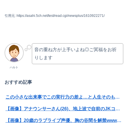
引用元: https://asahi.5ch.net/test/read.cgi/newsplus/1610922271/
音の重ね方が上手いよね◎ご冥福をお祈
りします
ハルト
おすすめ記事
この小さな出来事でこの実行力の差よ…と人生そのものが心配になってしまう
【画像】アナウンサーさん(26)、地上波で自前のJKコスプレを披露wwwwwww
【画像】20歳のラブライブ声優、胸の谷間を解禁wwwwww遠藤璃菜、1st写真集で美乳＆美ヘソをセクシー露出！！！