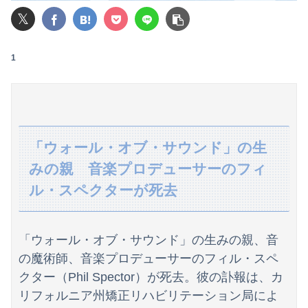
𝕏
【画像】20歳のラブライブ声優、胸の谷間を解禁wwwwww遠藤璃菜、1st写真集で美乳＆美ヘソをセクシー露出！！！
【驚愕】年商10億円を超える『ひとり親方』が激増 Mac miniを大量購入しAIを従業員に
1
【画像】AKBのセンター、レベチな事が世間にバレ始めるｗｗｗｗｗｗｗ
息子のオ●ニーを発見したワイの嫁、全ての対応を間違えてしまう…
【動画】台風13号の進路予想、明らかにおかしい…
「ウォール・オブ・サウンド」の生
みの親 音楽プロデューサーのフィ
【画像】ハビタ部長「戻れるなら売上金庫に戻して 無理なら全然いいです イオンが戻って良いって言わなきゃ入ったらダメです」
ル・スペクターが死去
俺の実家、台所の床が腐って米びつに虫が湧くレベルの汚家。妊娠中の嫁はストレスＭＡＸ。なのにお袋は「これでも嫁のために気を遣ってやってる。嫁こそもっとうちに合わせるべき」
【悲報】NISA大暴落 ワイ一晩でマイナス20万円も吹き飛んだもよう
「ウォール・オブ・サウンド」の生みの親、音
同期との昼飯。餃子定食の量が多く食ってもらおうと思ったら俺の餃子にタレと酢を直接かけた
の魔術師、音楽プロデューサーのフィル・スペ
クター（Phil Spector）が死去。彼の訃報は、カ
体調不良で休んでパチ●コ通ってたら、数十日単位の証拠写真撮られて会社クビになった
リフォルニア州矯正リハビリテーション局によ