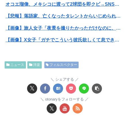
オコエ瑠偉、メキシコに渡って2球団を即クビ→SNS更新が3ヶ月間止まって消息不明に
【悲報】落語家、亡くなったタレントからいじめられた過去を告白する…
【画像】旅人女子「夜景を撮りたかっただけなのに、故郷の村が燃やされたみたいになった」←26万ｲｲﾈｗｗｗｗ
【画像】X女子「ガチでこういう彼氏欲しくて息できん」 2000万バズ
【悲報】Mrs. GREEN APPLE、マジで逝くwwwwww
【驚愕】年商10億円を超える『ひとり親方』が激増 Mac miniを大量購入しAIを従業員に
ニュース
洋楽
フィルスペクター
【画像】AKBのセンター、レベチな事が世間にバレ始めるｗｗｗｗｗｗｗ
シェアする
息子のオ●ニーを発見したワイの嫁、全ての対応を間違えてしまう…
𝕏
【動画】台風13号の進路予想、明らかにおかしい…
otonaryをフォローする
𝕏
【画像】ハビタ部長「戻れるなら売上金庫に戻して 無理なら全然いいです イオンが戻って良いって言わなきゃ入ったらダメです」
俺の実家、台所の床が腐って米びつに虫が湧くレベルの汚家。妊娠中の嫁はストレスＭＡＸ。なのにお袋は「これでも嫁のために気を遣ってやってる。嫁こそもっとうちに合わせるべき」