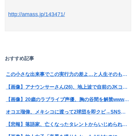
http://amass.jp/143471/
Powered by livedoor 相互RSS
おすすめ記事
この小さな出来事でこの実行力の差よ…と人生そのものが心配になってしまう
【画像】アナウンサーさん(26)、地上波で自前のJKコスプレを披露wwwwwww
【画像】20歳のラブライブ声優、胸の谷間を解禁wwwwww遠藤璃菜、1st写真集で美乳＆美ヘソをセクシー露出！！！
オコエ瑠偉、メキシコに渡って2球団を即クビ→SNS更新が3ヶ月間止まって消息不明に
【悲報】落語家、亡くなったタレントからいじめられた過去を告白する…