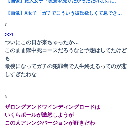
【画像】旅人女子「夜景を撮りたかっただけなのに、故郷の村が燃やされたみたいになった」←26万ｲｲﾈｗｗｗｗ
【画像】X女子「ガチでこういう彼氏欲しくて息できん」 2000万バズ
7
【悲報】Mrs. GREEN APPLE、マジで逝くwwwwww
>>1
【驚愕】年商10億円を超える『ひとり親方』が激増 Mac miniを大量購入しAIを従業員に
ついにこの日が来ちゃったか…
【画像】AKBのセンター、レベチな事が世間にバレ始めるｗｗｗｗｗｗｗ
このまま獄中死コースだろうなと予想はしてたけど
も
息子のオ●ニーを発見したワイの嫁、全ての対応を間違えてしまう…
最後になってガチの犯罪者で人生終えるってのが悲
【動画】台風13号の進路予想、明らかにおかしい…
しすぎたわな
【画像】ハビタ部長「戻れるなら売上金庫に戻して 無理なら全然いいです イオンが戻って良いって言わなきゃ入ったらダメです」
3
俺の実家、台所の床が腐って米びつに虫が湧くレベルの汚家。妊娠中の嫁はストレスＭＡＸ。なのにお袋は「これでも嫁のために気を遣ってやってる。嫁こそもっとうちに合わせるべき」
ザロングアンドワインディングロードは
【悲報】NISA大暴落 ワイ一晩でマイナス20万円も吹き飛んだもよう
いくらポールが激怒しようが
同期との昼飯。餃子定食の量が多く食ってもらおうと思ったら俺の餃子にタレと酢を直接かけた
この人アレンジバージョンが好きだわ