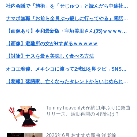
社内会議で「施術」を「せじゅつ」と読んだら中途社員にすら笑われたｗｗｗｗｗｗ
【悲報】NISA大暴落 ワイ一晩でマイナス20万円も吹き飛んだもよう
ナマポ無職「お前ら全員ぶっ殺しに行ってやる」電話でナマポの打ち切り伝えられ市職員を脅す
同期との昼飯。餃子定食の量が多く食ってもらおうと思ったら俺の餃子にタレと酢を直接かけた
【画像あり】令和最新版・宇垣美里さん(35)ｗｗｗｗｗｗｗｗｗ
【悲報】共同通信「高市総理、避難所3分間の被災地熊本視察動画に批判！」 → 内閣報道官「避難所視察は51分間！大変な状況の中で、1時間近く受け入...
【画像】避難所の女がHすぎるｗｗｗｗｗ
社内会議で「施術」を「せじゅつ」と読んだら中途社員にすら笑われたｗｗｗｗｗｗ
【討論】ナスを最も美味しく食べる方法
体調不良で休んでパチ●コ通ってたら、数十日単位の証拠写真撮られて会社クビになった
オコエ瑠偉、メキシコに渡って2球団を即クビ→SNS更新が3ヶ月間止まって消息不明に
【竜王戦】柵木幹太五段が先勝
【悲報】落語家、亡くなったタレントからいじめられた過去を告白する…
嫁の浮気発覚から再構築を続けて8ヶ月、愛しさと憎しみが交互に押し寄せてる。もう一回俺に恋させてあげたい。
【画像】旅人女子「夜景を撮りたかっただけなのに、故郷の村が燃やされたみたいになった」←26万ｲｲﾈｗｗｗｗ
世界初の超伝導量子熱機関…燃料もピストンもない量子エンジンが回った！
【画像】X女子「ガチでこういう彼氏欲しくて息できん」 2000万バズ
ナマポ無職「お前ら全員ぶっ殺しに行ってやる」電話でナマポの打ち切り伝えられ市職員を脅す
Tommy heavenly6が約11年ぶりに楽曲
リリース、活動再開の可能性は？
【悲報】Mrs. GREEN APPLE、マジで逝くwwwwww
【予算100万】市長「特定外来生物クビアカは気持ち悪い虫だしそんな需要ないと思う」1匹300円相当の報奨金→初日に42万取られ焦り
この小さな出来事でこの実行力の差よ…と人生そのものが心配になってしまう
【画像あり】令和最新版・宇垣美里さん(35)ｗｗｗｗｗｗｗｗｗ
2026年6月 おすすめ新曲 洋楽編