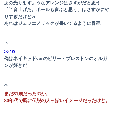
あの光り射すようなアレンジはさすがだと思う
世界一の登山家ニルマル・プルジャ(43歳)、雪崩で死亡
「半音上げた。ポールも喜ぶと思う」はさすがにや
【討論】ナスを最も美味しく食べる方法
りすぎだけどw
あれはジェフエメリックが書いてるように冒涜
日本人「ジョジョの最高傑作は3部！」←これ謎だよな
【日向坂46】月刊ジャイアンツ公式、重大告知！
150
【悲報】乃木オタ『イコラブやとき宣と比べて肌のキメ細やかさが違う』
>>19
俺はネイキッドverのビリー・プレストンのオルガ
ンが好きだ
26
まだ81歳だったのか。
80年代で既に伝説の人っぽいイメージだったけど。