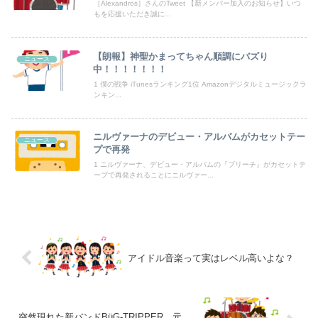
［Alexandros］さんのTweet 【新メンバー加入のお知らせ】いつ
もを応援いただき誠に...
日本人「ジョジョの最高傑作は3部！」←これ謎だよな
【日向坂46】月刊ジャイアンツ公式、重大告知！
【朗報】神聖かまってちゃん順調にバズり
ニュース
中！！！！！！！
【悲報】乃木オタ『イコラブやとき宣と比べて肌のキメ細やかさが違う』
1 僕の戦争 iTunesランキング1位 Amazonデジタルミュージックラ
ンキン...
【悲報】日本人、バカかもしれない。食品消費税減税（8%→1%）に93.2%の国民が賛成してしまう
ニルヴァーナのデビュー・アルバムがカセットテー
【動画】渋谷にあるナイトプールがガチヱロすぎると話題にｗ
ニュース
プで再発
1 ニルヴァーナ、デビュー・アルバムの『ブリーチ』がカセットテ
ープで再発されることにニルヴァー...
Powered by livedoor 相互RSS
アイドル音楽って実はレベル高いよな？
突然現れた新バンドBüG-TRIPPER、元