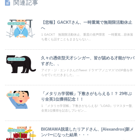
関連記事
同期との昼飯。餃子定食の量が多く食ってもらおうと思ったら俺の餃子にタレと酢を直接かけた
体調不良で休んでパチ●コ通ってたら、数十日単位の証拠写真撮られて会社クビになった
【悲報】GACKTさん、一時重篤で無期限活動休止
ニュース
へ
【悲報】共同通信「高市総理、避難所3分間の被災地熊本視察動画に批判！」 → 内閣報道官「避難所視察は51分間！大変な状況の中で、1時間近く受け入...
1 GACKT 無期限活動休止、重度の発声障害 一時重篤…容体落
ち着くも話すこともままならない...
トラウデン直美キャスター うっすらと谷間の裾野！！【GIF動画あり】
久々の憑依型天才シンガー、皆が認める才能がヤバ
ニュース
【竜王戦】柵木幹太五段が先勝
すぎた、、
アイナ・ジ・エンドさんのTweet ドラマ"アノニマス"のOP曲を作
嫁の浮気発覚から再構築を続けて8ヶ月、愛しさと憎しみが交互に押し寄せてる。もう一回俺に恋させてあげたい。
らせていただきました。 ...
【予算100万】市長「特定外来生物クビアカは気持ち悪い虫だしそんな需要ないと思う」1匹300円相当の報奨金→初日に42万取られ焦り
「メタリカ学習帳」下敷きがもらえる！？ 29年ぶ
洋楽
世界初の超伝導量子熱機関…燃料もピストンもない量子エンジンが回った！
り全英1位獲得記念！！
1 「メタリカ学習帳」下敷きがもらえる!『LOAD』リマスター盤、
全英1位獲得を記念しプレゼン...
今週の「鵺の陰陽師」感想、修業の成果で姿を変えた四衲！！ その力とは…！？【156話】
【恐怖】酒とタバコを愛する日常系女性YouTuber、ガチで体が終わる・・・
BIGMAMA脱退したリアドさん、[Alexandros]新メ
ニュース
ンバーになった結果・・・
世界一の登山家ニルマル・プルジャ(43歳)、雪崩で死亡