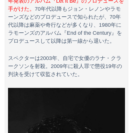
年発表のアルバム『Let It Be』のプロデュースを
【悲報】乃木オタ『イコラブやとき宣と比べて肌のキメ細やかさが違う』
手がけた。
70年代以降もジョン・レノンやラモ
【悲報】日本人、バカかもしれない。食品消費税減税（8%→1%）に93.2%の国民が賛成してしまう
ーンズなどのプロデュースで知られたが、70年
代以降は麻薬や奇行などが多くなり、1980年に
【動画】渋谷にあるナイトプールがガチヱロすぎると話題にｗ
ラモーンズのアルバム『End of the Century』を
プロデュースして以降は第一線から退いた。
スペクターは2003年、自宅で女優のラナ・クラ
ークソンを射殺。2009年に殺人罪で懲役19年の
判決を受けて収監されていた。