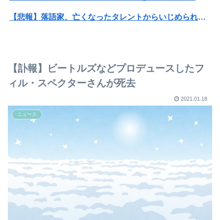
【悲報】落語家、亡くなったタレントからいじめられた過去を告白する…
【画像】旅人女子「夜景を撮りたかっただけなのに、故郷の村が燃やされたみたいになった」←26万ｲｲﾈｗｗｗｗ
【画像】X女子「ガチでこういう彼氏欲しくて息できん」 2000万バズ
【訃報】ビートルズなどプロデュースしたフ
【悲報】Mrs. GREEN APPLE、マジで逝くwwwwww
ィル・スペクターさんが死去
高校野球の暑さ対策として18時から4試合深夜までやれば涼しいまま試合出来るじゃん
2021.01.18
ニュース
【正論】白人男性「日本の接客はうるさい」
【画像】外国人が絶対に食べられない日本料理第1位wwwwwwwww
【画像】“ルフィ”強盗事件、幹部の男に懲役20年の有罪判決確定！！！
異世界おじさん←こいつに2期がない理由・・・
この小さな出来事でこの実行力の差よ…と人生そのものが心配になってしまう
【画像】アナウンサーさん(26)、地上波で自前のJKコスプレを披露wwwwwww