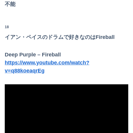
【悲報】吉岡里帆さん、アドリブで相手役俳優の手を取りお胸に押し当てる（※画像あり）
不能
専門家を舐めきった某国国営メディア、「日本の反撃能力が地域を不安定化させている」というストーリーで番組制作を進めようとするも……
メーカーはデカヘソ8個保留3個返しのミドル機を出せよ！！！！
18
イアン・ペイスのドラムで好きなのはFireball
【画像】女さん「これがヤれる男ですｗｗｗｗｗｗこっちはヤれない････」⇒！
【画像】影山優佳さん(25)、下着姿であたシコが止まらない
Deep Purple – Fireball
https://www.youtube.com/watch?
【悲報】既婚者ワイ(31)行き遅れBBA(39)にロックオンwwww
v=q88koeaqrEg
社民党 福島みずほ党首、国旗損壊罪に危機感「お子様ランチの日の丸は折っても破っても処罰されない、 どうでしょう。本当にそうなのか」
【朗報】パウ・パトロールのスカイとか言うドスケベ雌犬🐶ｗｗｗｗｗｗｗｗｗｗｗｗ
【悲報】お前らアニメにわかが過ぎてこのアニメ知らないｗｗｗｗｗ