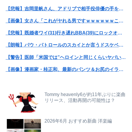
【日向坂46】坂井新奈、単独で外番組初出演ｷﾀ━(ﾟ∀ﾟ)━!!!!
【悲報】吉岡里帆さん、アドリブで相手役俳優の手を取りお胸に押し当てる（※画像あり）
【画像】宇多田ヒカルさん、任天堂CMでとんでもない服を着てしまうｗｗｗｗ
【画像】女さん「これがヤれる男ですｗｗｗｗｗｗこっちはヤれない････」⇒！
【画像】佳子さま、ボディラインがHすぎる…
【悲報】既婚者ワイ(31)行き遅れBBA(39)にロックオンwwww
【画像】日焼け口リの締まったお尻っていいよね！ｗｗｗｗｗ
【朗報】パウ・パトロールのスカイとか言うドスケベ雌犬🐶ｗｗｗｗｗｗｗｗｗｗｗｗ
【動画】首都高で4tトラックが原因の玉突き事故に巻き込まれた軽バンの車載。
【警告】医師「米国では”ヘロインと同じくらいヤバい薬”が日本では平気で処方されてる」
甲子園を観ていたトメが慶応校を「生まれつきなんでも持ってて狡い、勝ち星は田舎の貧乏人に譲れ」と罵倒した
【画像】漫画家・桂正和、最新のパンツ＆お尻のイラスト投稿にネット衝撃「この質感の出し方」「実写かと思いました」
【速報】乃木坂5期生、すぐベロを「こう」やってシてしまうwwwwww
【悲報】高市早苗に逆らった財務官僚、異例の左遷ｗｗｗｗｗｗｗｗ
中国「日本は原爆被害者の立場で同情を買おうとするのを止めろ」
【衝撃】ワイのパッパ、会社でナンバーツーになった結果ｗｗｗｗｗｗｗｗｗｗ
Tommy heavenly6が約11年ぶりに楽曲
【悲報】吉岡里帆さん、アドリブで相手役俳優の手を取りお胸に押し当てる（※画像あり）
リリース、活動再開の可能性は？
みいちゃん、セコカンになる
専門家を舐めきった某国国営メディア、「日本の反撃能力が地域を不安定化させている」というストーリーで番組制作を進めようとするも……
ジャンポケ斎藤「性行為の許諾は取ったことありません」
2026年6月 おすすめ新曲 洋楽編
メーカーはデカヘソ8個保留3個返しのミドル機を出せよ！！！！
レインボー池田、アナウンサーと結婚ｗｗｗｗｗ