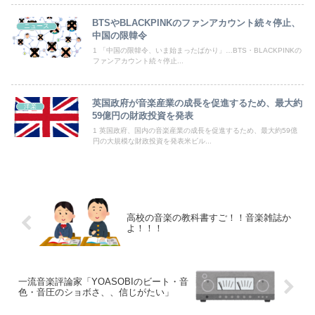
【動画】名古屋栄で不良外人が警察官を突き飛ばす。逮捕しろやｗｗｗ
BTSやBLACKPINKのファンアカウント続々停止、
ニュース
メーカーはデカヘソ8個保留3個返しのミドル機を出せよ！！！！
中国の限韓令
1 「中国の限韓令、いま始まったばかり」…BTS・BLACKPINKの
【画像】影山優佳さん(25)、下着姿であたシコが止まらない
ファンアカウント続々停止...
社民党 福島みずほ党首、国旗損壊罪に危機感「お子様ランチの日の丸は折っても破っても処罰されない、 どうでしょう。本当にそうなのか」
英国政府が音楽産業の成長を促進するため、最大約
洋楽
59億円の財政投資を発表
【悲報】お前らアニメにわかが過ぎてこのアニメ知らないｗｗｗｗｗ
1 英国政府、国内の音楽産業の成長を促進するため、最大約59億
円の大規模な財政投資を発表米ビル...
Powered by livedoor 相互RSS
高校の音楽の教科書すご！！音楽雑誌か
よ！！！
一流音楽評論家「YOASOBIのビート・音
色・音圧のショボさ、、信じがたい」