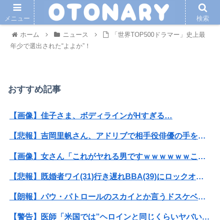
メニュー
検索
ホーム
ニュース
「世界TOP500ドラマー」史上最
年少で選出された“よよか”！
おすすめ記事
【画像】佳子さま、ボディラインがHすぎる…
【悲報】吉岡里帆さん、アドリブで相手役俳優の手を取りお胸に押し当てる（※画像あり）
【画像】女さん「これがヤれる男ですｗｗｗｗｗｗこっちはヤれない････」⇒！
【悲報】既婚者ワイ(31)行き遅れBBA(39)にロックオンwwww
【朗報】パウ・パトロールのスカイとか言うドスケベ雌犬🐶ｗｗｗｗｗｗｗｗｗｗｗｗ
【警告】医師「米国では”ヘロインと同じくらいヤバい薬”が日本では平気で処方されてる」