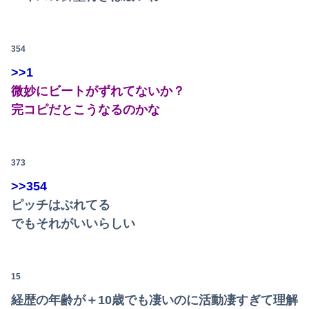
【悲報】なんでも「へへっｗ」って誤魔化してきたワイの末路がこちらｗｗｗｗｗｗｗｗｗｗ
高校３年生の女です。家が嫌いすぎて家を出て現在養護施設で暮らしています
354
私「その格好で出るの…？」新郎いとこ姉妹「何か問題ある？」→結婚式当日に感じた違和感が最後まで消えなくて…
>>1
【日向坂46】坂井新奈、単独で外番組初出演ｷﾀ━(ﾟ∀ﾟ)━!!!!
微妙にビートがずれてないか？
完コピだとこうなるのかな
【画像】宇多田ヒカルさん、任天堂CMでとんでもない服を着てしまうｗｗｗｗ
【画像】佳子さま、ボディラインがHすぎる…
373
【画像】日焼け口リの締まったお尻っていいよね！ｗｗｗｗｗ
>>354
【動画】首都高で4tトラックが原因の玉突き事故に巻き込まれた軽バンの車載。
ピッチはぶれてる
でもそれがいいらしい
甲子園を観ていたトメが慶応校を「生まれつきなんでも持ってて狡い、勝ち星は田舎の貧乏人に譲れ」と罵倒した
【速報】乃木坂5期生、すぐベロを「こう」やってシてしまうwwwwww
15
中国「日本は原爆被害者の立場で同情を買おうとするのを止めろ」
経歴の年齢が＋10歳でも凄いのに活動凄すぎて理解