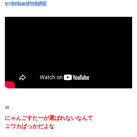
v=6nbanPn9jRE
49
にゃんごすたーが選ばれないなんて
ニワカばっかだよな