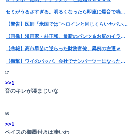
セミがうるさすぎる。明るくなったら即座に爆音で鳴き出して毎日朝4時に叩き起こしにくるせいで寝不足だよ
【警告】医師「米国では”ヘロインと同じくらいヤバい薬”が日本では平気で処方されてる」
【画像】漫画家・桂正和、最新のパンツ＆お尻のイラスト投稿にネット衝撃「この質感の出し方」「実写かと思いました」
【悲報】高市早苗に逆らった財務官僚、異例の左遷ｗｗｗｗｗｗｗｗ
【衝撃】ワイのパッパ、会社でナンバーツーになった結果ｗｗｗｗｗｗｗｗｗｗ
17
みいちゃん、セコカンになる
>>1
可愛すぎるおむすび屋さん（28）、新店舗に4000万円クラファンした成功した結果弱男集団から叩かれてしまうｗｗｗｗ
音のキレが凄まじいな
【画像】井口裕香(36)、タンクトップがはち切れそうなくらいデカイｗｗｗｗｗｗｗｗｗｗｗ
【緊急】明日「銀だこ」がガチに過去最大レベルに混みそうwwwwwwwwwwwwwwwwwwwwwwwwww
85
みいちゃん、セコカンになる
>>1
ペイスの御墨付きは凄いわ