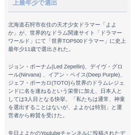
【日向坂46】坂井新奈、単独で外番組初出演ｷﾀ━(ﾟ∀ﾟ)━!!!!
上最年少で選出
【画像】日焼け口リの締まったお尻っていいよね！ｗｗｗｗｗ
北海道石狩市在住の天才少女ドラマー「よよ
【画像】宇多田ヒカルさん、任天堂CMでとんでもない服を着てしまうｗｗｗｗ
か」が、世界的なドラム関連サイト「ドラマー
白戸ゆめのアナ セクシーニットのノースリーブ巨乳！！【GIF動画あり】
ワールド」にて「世界TOP500ドラマー」に史上
最年少11歳で選出された。
【動画】首都高で4tトラックが原因の玉突き事故に巻き込まれた軽バンの車載。
甲子園を観ていたトメが慶応校を「生まれつきなんでも持ってて狡い、勝ち星は田舎の貧乏人に譲れ」と罵倒した
ジョン・ボーナム(Led Zepellin)、デイヴ・グロ
ール(Nirvana) 、イアン・ペイス(Deep Purple)、
【速報】乃木坂5期生、すぐベロを「こう」やってシてしまうwwwwww
ジェフ・ポーカロ(TOTO)ら世界のドラムレジェ
専門家を舐めきった某国国営メディア、「日本の反撃能力が地域を不安定化させている」というストーリーで番組制作を進めようとするも……
ンドに名を連ねるという栄誉に加え、日本人と
しては3人目となる快挙。「私たちは通常、神童
中国「日本は原爆被害者の立場で同情を買おうとするのを止めろ」
を選出することはないが、よよかは特別」と運
【動画】名古屋栄で不良外人が警察官を突き飛ばす。逮捕しろやｗｗｗ
営者から称賛を受けた。
メーカーはデカヘソ8個保留3個返しのミドル機を出せよ！！！！
先日よよかのYoutubeチャンネルに投稿されたデ