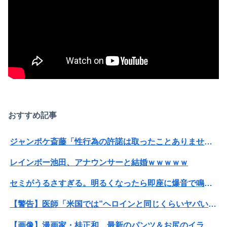
おすすめ記事
ジャンポケ斎藤「性行為の許諾は取ったことありません」
レインボー池田、アナウンサーと結婚ｗｗｗｗｗ
セミがうるさすぎる。明るくなったら即座に爆音で鳴き出して毎日朝4時に叩き起こしにくるせいで寝不足だよ
【警告】医師「米国では”ヘロインと同じくらいヤバい薬”が日本では平気で処方されてる」
【画像】漫画家・桂正和、最新のパンツ＆お尻のイラスト投稿にネット衝撃「この質感の出し方」「実写かと思いました」