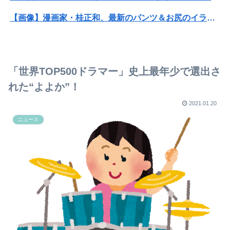
【画像】漫画家・桂正和、最新のパンツ＆お尻のイラスト投稿にネット衝撃「この質感の出し方」「実写かと思いました」
【悲報】高市早苗に逆らった財務官僚、異例の左遷ｗｗｗｗｗｗｗｗ
【衝撃】ワイのパッパ、会社でナンバーツーになった結果ｗｗｗｗｗｗｗｗｗｗ
「世界TOP500ドラマー」史上最年少で選出さ
みいちゃん、セコカンになる
れた“よよか”！
【画像】安心系ホットケーキ、レベチ
2021.01.20
ニュース
路上駐車経験率が過去最少の21%へ低下！タイムズ会員にアンケート
【画像】OLさんが職場の弱男と連絡先交換してしまった結果ｗｗｗｗｗｗｗｗｗｗｗｗｗｗｗｗ
日本史に携わった偉人の銅像を見たい！
この年齢でこれ始めた人他にいる？
ジャンポケ斎藤「性行為の許諾は取ったことありません」
レインボー池田、アナウンサーと結婚ｗｗｗｗｗ