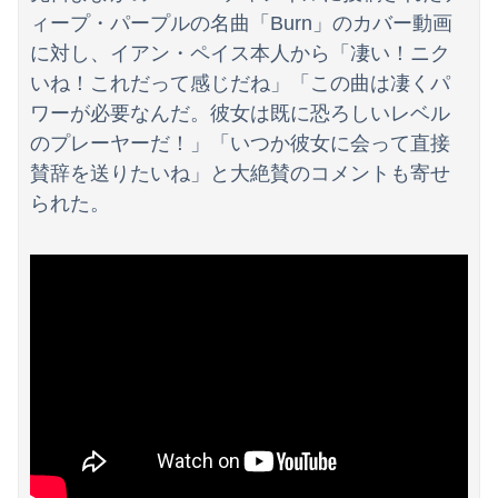
【画像】影山優佳さん(25)、下着姿であたシコが止まらない
ィープ・パープルの名曲「Burn」のカバー動画
に対し、イアン・ペイス本人から「凄い！ニク
社民党 福島みずほ党首、国旗損壊罪に危機感「お子様ランチの日の丸は折っても破っても処罰されない、 どうでしょう。本当にそうなのか」
いね！これだって感じだね」「この曲は凄くパ
【悲報】お前らアニメにわかが過ぎてこのアニメ知らないｗｗｗｗｗ
ワーが必要なんだ。彼女は既に恐ろしいレベル
のプレーヤーだ！」「いつか彼女に会って直接
賛辞を送りたいね」と大絶賛のコメントも寄せ
られた。