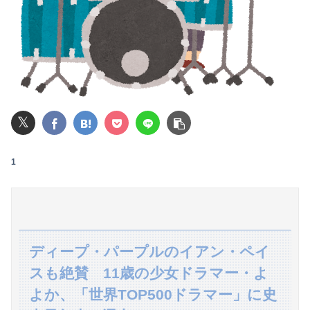
セミがうるさすぎる。明るくなったら即座に爆音で鳴き出して毎日朝4時に叩き起こしにくるせいで寝不足だよ
可愛すぎるおむすび屋さん（28）、新店舗に4000万円クラファンした成功した結果弱男集団から叩かれてしまうｗｗｗｗ
【画像】井口裕香(36)、タンクトップがはち切れそうなくらいデカイｗｗｗｗｗｗｗｗｗｗｗ
【緊急】明日「銀だこ」がガチに過去最大レベルに混みそうwwwwwwwwwwwwwwwwwwwwwwwwww
𝕏
みいちゃん、セコカンになる
1
【悲報】なんでも「へへっｗ」って誤魔化してきたワイの末路がこちらｗｗｗｗｗｗｗｗｗｗ
【悲報】ロシア、じわじわと逝き始める
高校３年生の女です。家が嫌いすぎて家を出て現在養護施設で暮らしています
ディープ・パープルのイアン・ペイ
熊本イオンモール爆発で死者を出したテナント「ハビタ」運営会社がHP削除・グループ一覧からも抹消 「逃亡」と批判殺到
スも絶賛 11歳の少女ドラマー・よ
私「その格好で出るの…？」新郎いとこ姉妹「何か問題ある？」→結婚式当日に感じた違和感が最後まで消えなくて…
よか、「世界TOP500ドラマー」に史