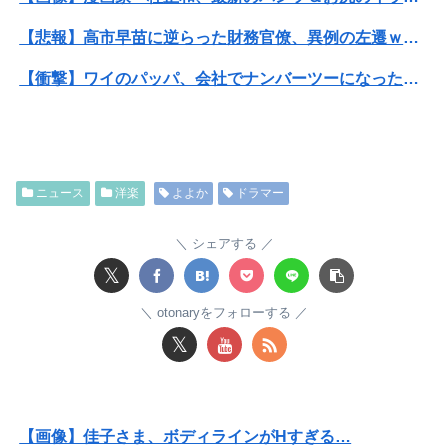
【悲報】高市早苗に逆らった財務官僚、異例の左遷ｗｗｗｗｗｗｗｗ
【衝撃】ワイのパッパ、会社でナンバーツーになった結果ｗｗｗｗｗｗｗｗｗｗ
みいちゃん、セコカンになる
可愛すぎるおむすび屋さん（28）、新店舗に4000万円クラファンした成功した結果弱男集団から叩かれてしまうｗｗｗｗ
ニュース
洋楽
よよか
ドラマー
【画像】井口裕香(36)、タンクトップがはち切れそうなくらいデカイｗｗｗｗｗｗｗｗｗｗｗ
【緊急】明日「銀だこ」がガチに過去最大レベルに混みそうwwwwwwwwwwwwwwwwwwwwwwwwww
シェアする
𝕏
みいちゃん、セコカンになる
otonaryをフォローする
【悲報】なんでも「へへっｗ」って誤魔化してきたワイの末路がこちらｗｗｗｗｗｗｗｗｗｗ
𝕏
高校３年生の女です。家が嫌いすぎて家を出て現在養護施設で暮らしています
私「その格好で出るの…？」新郎いとこ姉妹「何か問題ある？」→結婚式当日に感じた違和感が最後まで消えなくて…
【画像】佳子さま、ボディラインがHすぎる…