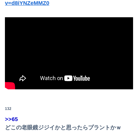
v=d8iYNZeMMZ0
132
>>65
どこの老眼鏡ジジイかと思ったらプラントかｗ