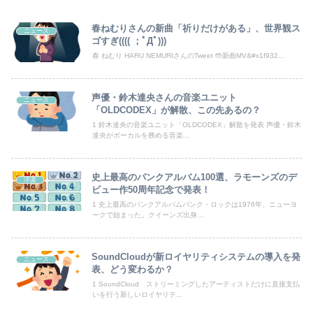
私「その格好で出るの…？」新郎いとこ姉妹「何か問題ある？」→結婚式当日に感じた違和感が最後まで消えなくて…
春ねむりさんの新曲「祈りだけがある」、世界観ス
ニュース
ゴすぎ(((( ；ﾟДﾟ)))
【日向坂46】坂井新奈、単独で外番組初出演ｷﾀ━(ﾟ∀ﾟ)━!!!!
春 ねむり HARU NEMURIさんのTweet 🤲新曲MV&#x1f932...
【画像】日焼け口リの締まったお尻っていいよね！ｗｗｗｗｗ
声優・鈴木達央さんの音楽ユニット
ニュース
「OLDCODEX」が解散、この先あるの？
【画像】宇多田ヒカルさん、任天堂CMでとんでもない服を着てしまうｗｗｗｗ
1 鈴木達央の音楽ユニット「OLDCODEX」解散を発表 声優・鈴木
達央がボーカルを務める音楽...
白戸ゆめのアナ セクシーニットのノースリーブ巨乳！！【GIF動画あり】
【動画】首都高で4tトラックが原因の玉突き事故に巻き込まれた軽バンの車載。
史上最高のパンクアルバム100選、ラモーンズのデ
洋楽
ビュー作50周年記念で発表！
甲子園を観ていたトメが慶応校を「生まれつきなんでも持ってて狡い、勝ち星は田舎の貧乏人に譲れ」と罵倒した
1 史上最高のパンクアルバムパンク・ロックは1976年、ニューヨ
ークで始まった。クイーンズ出身...
【速報】乃木坂5期生、すぐベロを「こう」やってシてしまうwwwwww
SoundCloudが新ロイヤリティシステムの導入を発
専門家を舐めきった某国国営メディア、「日本の反撃能力が地域を不安定化させている」というストーリーで番組制作を進めようとするも……
ニュース
表、どう変わるか？
1 SoundCloud ストリーミングしたアーティストだけに直接支払
中国「日本は原爆被害者の立場で同情を買おうとするのを止めろ」
いを行う新しいロイヤリテ...