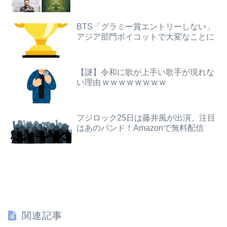
【画像】女さん「これがヤれる男ですｗｗｗｗｗｗこっちはヤれない････」⇒！
セミがうるさすぎる。明るくなったら即座に爆音で鳴き出して毎日朝4時に叩き起こしにくるせいで寝不足だよ
【画像】影山優佳さん(25)、下着姿であたシコが止まらない
BTS「グラミー賞エントリーしない」
アジア部門ボイコットで大変なことに
可愛すぎるおむすび屋さん（28）、新店舗に4000万円クラファンした成功した結果弱男集団から叩かれてしまうｗｗｗｗ
【悲報】既婚者ワイ(31)行き遅れBBA(39)にロックオンwwww
【画像】井口裕香(36)、タンクトップがはち切れそうなくらいデカイｗｗｗｗｗｗｗｗｗｗｗ
社民党 福島みずほ党首、国旗損壊罪に危機感「お子様ランチの日の丸は折っても破っても処罰されない、 どうでしょう。本当にそうなのか」
【謎】令和に歌が上手い歌手が現れな
【緊急】明日「銀だこ」がガチに過去最大レベルに混みそうwwwwwwwwwwwwwwwwwwwwwwwwww
い理由 w w w w w w w w
【朗報】パウ・パトロールのスカイとか言うドスケベ雌犬🐶ｗｗｗｗｗｗｗｗｗｗｗｗ
みいちゃん、セコカンになる
【悲報】お前らアニメにわかが過ぎてこのアニメ知らないｗｗｗｗｗ
フジロック25日は藤井風が出演、注目
【悲報】なんでも「へへっｗ」って誤魔化してきたワイの末路がこちらｗｗｗｗｗｗｗｗｗｗ
はあのバンド！Amazonで無料配信
【悲報】ロシア、じわじわと逝き始める
高校３年生の女です。家が嫌いすぎて家を出て現在養護施設で暮らしています
熊本イオンモール爆発で死者を出したテナント「ハビタ」運営会社がHP削除・グループ一覧からも抹消 「逃亡」と批判殺到
【画像】安心系ホットケーキ、レベチ
関連記事
路上駐車経験率が過去最少の21%へ低下！タイムズ会員にアンケート