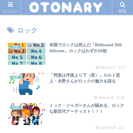
メニュー
検索
ロック
米国でロックは死んだ「Billboard 200
話題
Albums」ロックはわずか29枚
2024.12.21
5
「邦楽は洋楽より下（笑）」カルト芸
話題
人・永野さんがロックの魅力を語る
2024.03.03
20
ミック・ジャガーさんが認める、ロック
話題
な新世代アーティスト！！！
2022.04.29
2