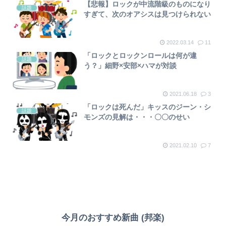
【悲報】ロックが中流階級のものになり
話題
すぎて、次のオアシスは見つけられない
2022.03.14
11
「ロックとロックンロールは何が違
話題
う？」細野×安部×ハマが対談
2021.06.18
3
「ロックは死んだ」キッスのジーン・シ
話題
モンズの見解は・・・〇〇のせい
2021.02.10
7
今月のおすすめ新曲 (邦楽)